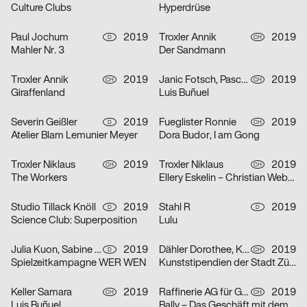
Culture Clubs
Hyperdrüse
Paul Jochum
2019
Troxler Annik
2019
D
CH
Mahler Nr. 3
Der Sandmann
Troxler Annik
2019
Janic Fotsch, Pascal Sennhauser
2019
CH
CH
Giraffenland
Luis Buñuel
Severin Geißler
2019
Fueglister Ronnie
2019
D
CH
Atelier Blam Lemunier Meyer
Dora Budor, I am Gong
Troxler Niklaus
2019
Troxler Niklaus
2019
CH
CH
The Workers
Ellery Eskelin – Christian Weber – Michael Griener
Studio Tillack Knöll
2019
Stahl R
2019
D
D
Science Club: Superposition
Lulu
Julia Kuon, Sabine Meyer, Christoph Feist
2019
Dähler Dorothee, Kaj Lehmann
2019
D
CH
Spielzeitkampagne WER WEN
Kunststipendien der Stadt Zürich 2019
Keller Samara
2019
Raffinerie AG für Gestaltung
2019
CH
CH
Luis Buñuel
Bally – Das Geschäft mit dem Schuh