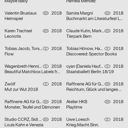
Maybe Baby
Pamela Méndez
Valentin Brustaux
2018
Samira Margni
2018
CH
CH
Heimspiel
Buchmarkt am Literaturfest Luzern
Karen Trachsel
2018
Claude Kuhn, Mark Hohn
2018
CH
CH
Leonotis
Tierpark Bern
Tobias Jacob, Torsten Illner
2018
Tobias Hönow, Hahn Mark Julien
2018
D
D
Flow
Discovered: Spector Books
Wagenbreth Henning
2018
cyan (Daniela Haufe + Detlef Fiedler)
2018
D
D
Beautiful Matchbox Labels from all over the World
Staatsballett Berlin 18/19
Zwölf
2018
Raffinerie AG für Gestaltung
2018
D
CH
Mut zur Wut 2018
Reichtum, Glück und langes Leben – Drucke zum chinesischen Neujahr
Raffinerie AG für Gestaltung
2018
Atelier HKB
2018
CH
CH
Monster, Teufel und Dämonen
Playtime
Studio CCRZ, Sidi Vanetti
2018
Uwe Loesch
2018
CH
D
Louis Kahn e Venezia
Krieg.Macht.Sinn.