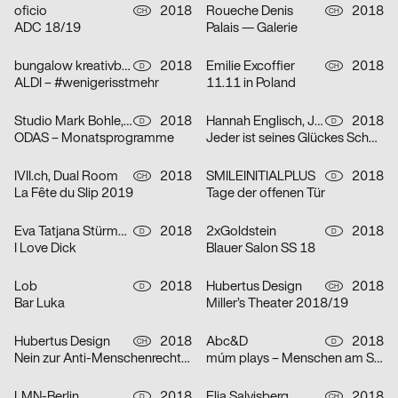
oficio
2018
Roueche Denis
2018
CH
CH
ADC 18/19
Palais — Galerie
bungalow kreativbüro
2018
Emilie Excoffier
2018
D
CH
ALDI – #wenigerisstmehr
11.11 in Poland
Studio Mark Bohle, Nam Huynh
2018
Hannah Englisch, Janni Froese
2018
D
D
ODAS – Monatsprogramme
Jeder ist seines Glückes Schmied
IVII.ch, Dual Room
2018
SMILEINITIALPLUS
2018
CH
D
La Fête du Slip 2019
Tage der offenen Tür
Eva Tatjana Stürmer, Lena Thomaka
2018
2xGoldstein
2018
D
D
I Love Dick
Blauer Salon SS 18
Lob
2018
Hubertus Design
2018
D
CH
Bar Luka
Miller’s Theater 2018/19
Hubertus Design
2018
Abc&D
2018
CH
D
Nein zur Anti-Menschenrechtsinitiative
múm plays – Menschen am Sonntag
LMN-Berlin
2018
Elia Salvisberg
2018
D
CH