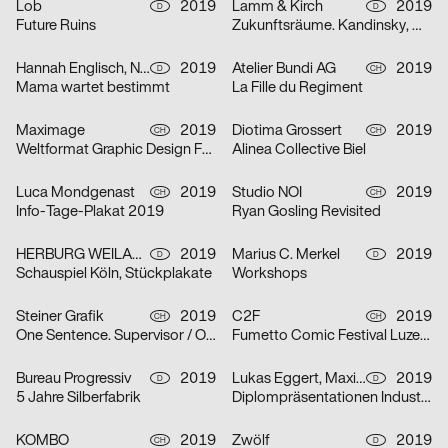
Lob
2019
Lamm & Kirch
2019
D
D
Future Ruins
Zukunftsräume. Kandinsky, Mondrian, Lissitzky und die abstrakt-konstruktive Avantgarde in Dresden 1919–1932
Hannah Englisch, Nils Krüger
2019
Atelier Bundi AG
2019
D
CH
Mama wartet bestimmt
La Fille du Regiment
Maximage
2019
Diotima Grossert
2019
CH
CH
Weltformat Graphic Design Festival
Alinea Collective Biel
Luca Mondgenast
2019
Studio NOI
2019
CH
CH
Info-Tage-Plakat 2019
Ryan Gosling Revisited
HERBURG WEILAND
2019
Marius C. Merkel
2019
D
D
Schauspiel Köln, Stückplakate
Workshops
Steiner Grafik
2019
C2F
2019
CH
CH
One Sentence. Supervisor / Omni Selassi
Fumetto Comic Festival Luzern 2019
Bureau Progressiv
2019
Lukas Eggert, Maximilian Haslauer
2019
D
D
5 Jahre Silberfabrik
Diplompräsentationen Industriedesign
KOMBO
2019
Zwölf
2019
CH
D