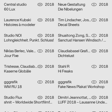
Central studio
2018
Neue Gestaltung
2018
CH
D
60 Lux
Die Nibelungen
Laurence Kubski
2018
Tim Lindacher, Josephine Doser
2018
CH
D
Histoires à modeler
Decal Sheets
Studio NOI
2018
Shuaitong Zong, Sascia Reibel
2018
CH
D
Lohngleichheit. Punkt. Schluss!
Sanctus! Hansen Windisch / Snakesoda / Cadih / hermesbaby101
Niklas Berlec, Valentin Alisch
2018
Claudiabasel Grafik & Interaktion
2018
D
CH
Jour Fixe
Dichtelust
Tristesse, Claudiabasel Grafik & Interaktion
2018
Stahl R
2018
CH
D
Kaserne Globâle
Hi Freaks
gggrafik
2018
gggrafik
2018
D
D
WM RU 18
Fake News Plakat Workshop
Studio Flux
2018
Dimitri Jeannottat, Pierre Charmillot, Tiphaine Allemann
2018
CH
CH
shnit – Worldwide Shortfilmfestival
LUFF 2018 – Lausanne Underground Film & Music Festival