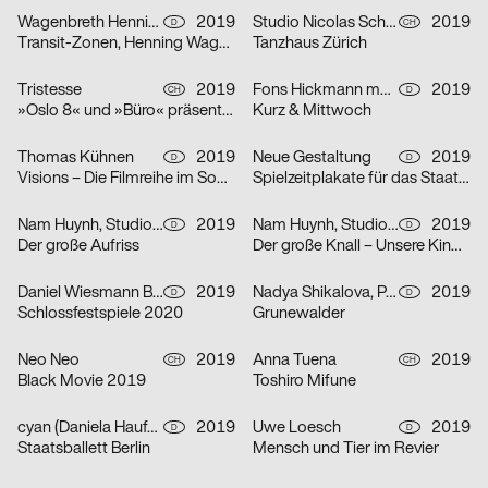
Wagenbreth Henning
2019
Studio Nicolas Schaltegger
2019
D
CH
Transit-Zonen, Henning Wagenbreth in der Kunstbibliothek
Tanzhaus Zürich
Tristesse
2019
Fons Hickmann m23
2019
CH
D
»Oslo 8« und »Büro« präsentieren den 23. vfg Nachwuchsförderpreis für Fotografie
Kurz & Mittwoch
Thomas Kühnen
2019
Neue Gestaltung
2019
D
D
Visions – Die Filmreihe im Sommersemester
Spielzeitplakate für das Staatstheater Mainz
Nam Huynh, Studio Mark Bohle
2019
Nam Huynh, Studio Mark Bohle
2019
D
D
Der große Aufriss
Der große Knall – Unsere Kinderzimmer
Daniel Wiesmann Büro für Gestaltung
2019
Nadya Shikalova, Paul Jochum
2019
D
D
Schlossfestspiele 2020
Grunewalder
Neo Neo
2019
Anna Tuena
2019
CH
CH
Black Movie 2019
Toshiro Mifune
cyan (Daniela Haufe + Detlef Fiedler)
2019
Uwe Loesch
2019
D
D
Staatsballett Berlin
Mensch und Tier im Revier