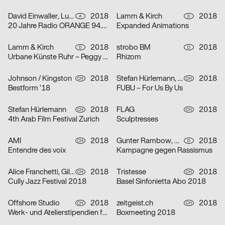
David Einwaller, Lukas Novak
2018
Lamm & Kirch
2018
A
D
20 Jahre Radio ORANGE 94.0 – Das Freie Radio in Wien
Expanded Animations
Lamm & Kirch
2018
strobo BM
2018
D
D
Urbane Künste Ruhr – Peggy Buth: Vom Nutzen der Angst
Rhizom
Johnson / Kingston
2018
Stefan Hürlemann, Tanja Krebs, Anna Pravorotskaya, Laurence Lok Hang Hau
2018
CH
CH
Bestform ’18
FUBU – For Us By Us
Stefan Hürlemann
2018
FLAG
2018
CH
CH
4th Arab Film Festival Zurich
Sculptresses
AMI
2018
Gunter Rambow, Angelika Eschbach-Rambow
2018
CH
D
Entendre des voix
Kampagne gegen Rassismus
Alice Franchetti, Giliane Cachin
2018
Tristesse
2018
CH
CH
Cully Jazz Festival 2018
Basel Sinfonietta Abo 2018
Offshore Studio
2018
zeitgeist.ch
2018
CH
CH
Werk- und Atelierstipendien für Kunst
Boxmeeting 2018