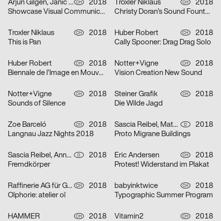
Arjun Gilgen, Janic Fotsch, Pascal Sennhauser
2018
Troxler Niklaus
2018
CH
CH
Showcase Visual Communication
Christy Doran’s Sound Fountain
Troxler Niklaus
2018
Huber Robert
2018
CH
CH
This is Pan
Cally Spooner: Drag Drag Solo
Huber Robert
2018
Notter+Vigne
2018
CH
CH
Biennale de l’Image en Mouvement 2018
Vision Creation New Sound
Notter+Vigne
2018
Steiner Grafik
2018
CH
CH
Sounds of Silence
Die Wilde Jagd
Zoe Barceló
2018
Sascia Reibel, Mathias Lempart
2018
CH
D
Langnau Jazz Nights 2018
Proto Migrane Buildings
Sascia Reibel, Anna Cairns
2018
Eric Andersen
2018
D
CH
Fremdkörper
Protest! Widerstand im Plakat
Raffinerie AG für Gestaltung
2018
babyinktwice
2018
CH
CH
Oïphorie: atelier oï
Typographic Summer Program
HAMMER
2018
Vitamin2
2018
CH
CH