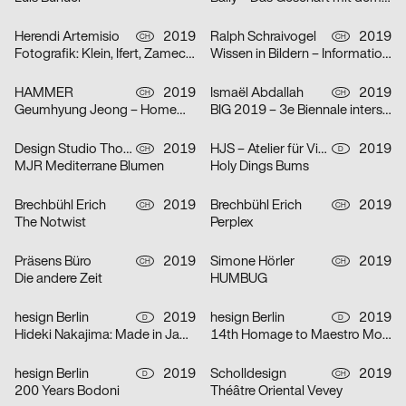
Herendi Artemisio
2019
Ralph Schraivogel
2019
CH
CH
Fotografik: Klein, Ifert, Zamecznik
Wissen in Bildern – Informationsdesign heute
HAMMER
2019
Ismaël Abdallah
2019
CH
CH
Geumhyung Jeong – Homemade RC Toy
BIG 2019 – 3e Biennale interstellaire des espaces d’art de Genève
Design Studio Thom Pfister
2019
HJS – Atelier für Visuelle Kommunikation
2019
CH
D
MJR Mediterrane Blumen
Holy Dings Bums
Brechbühl Erich
2019
Brechbühl Erich
2019
CH
CH
The Notwist
Perplex
Präsens Büro
2019
Simone Hörler
2019
CH
CH
Die andere Zeit
HUMBUG
hesign Berlin
2019
hesign Berlin
2019
D
D
Hideki Nakajima: Made in Japan. Tokyo (Berlin edition)
14th Homage to Maestro Morteza Momayez – Solo exhibition of Jianping He’s works in Tehran
hesign Berlin
2019
Scholldesign
2019
D
CH
200 Years Bodoni
Théâtre Oriental Vevey