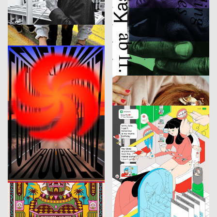
Swim City
AR Specimen
Claudiabasel Grafik & Interaktion
2019
Claudiabasel Grafik & Interaktion
2019
CH
CH
Unterem Radar
SAM 35
Studio Mark Bohle, Kormann Raffael
2019
Data-Orbit
2019
D
CH
Tonight at Merlin
Bricolage
CoDe. Zürich GmbH
2019
studio VIE
2019
CH
A
Very Much Dutch
Tanzquartier Wien Kampagne – Jakob Lena Knebl
Bene Rohlmann
2019
Arbnore Toska
2019
D
CH
Mike Gordon
Seen 2.31 PM
Atelier Poisson
2019
SMILEINITIALPLUS
2019
CH
D
Les Étés d’Yverdon
SPOILER – Ausstellungsplakate
PANK
2019
SUPERO
2019
CH
CH
Jazz Festival Willisau 2019
La Plage des Six Pompes 2019
Dienstleistungsplattform Institut Visuelle Kommunikation, Hoang Nguyen
2019
Rob&Rose, Christian Spirig
2019
CH
CH
Future Sense
Werkstatt Alpen