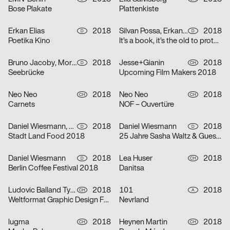
Bose Plakate
Plattenkiste
Erkan Elias
2018
Silvan Possa, Erkan Elias, Anne Dietzsch
2018
D
D
Poetika Kino
It’s a book, it’s the old to protest, it’s the new to request
Bruno Jacoby, Moritz Appich, Johanna Schäfer
2018
Jesse+Gianin
2018
D
CH
Seebrücke
Upcoming Film Makers 2018
Neo Neo
2018
Neo Neo
2018
CH
CH
Carnets
NOF – Ouvertüre
Daniel Wiesmann, Simon Schmalhorst
2018
Daniel Wiesmann
2018
D
D
Stadt Land Food 2018
25 Jahre Sasha Waltz & Guests
Daniel Wiesmann
2018
Lea Huser
2018
D
CH
Berlin Coffee Festival 2018
Danitsa
Ludovic Balland Typography Cabinet, Julian Humm
2018
101
2018
CH
A
Weltformat Graphic Design Festival
Nevrland
lugma
2018
Heynen Martin
2018
CH
CH