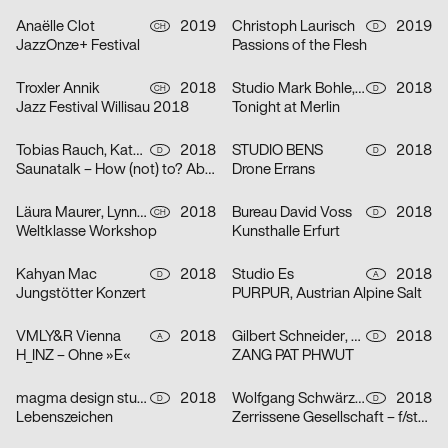
Anaëlle Clot
2019
Christoph Laurisch
2019
CH
D
JazzOnze+ Festival
Passions of the Flesh
Troxler Annik
2018
Studio Mark Bohle, Kormann Raffael
2018
CH
D
Jazz Festival Willisau 2018
Tonight at Merlin
Tobias Rauch, Kathrin Baumgartner
2018
STUDIO BENS
2018
D
D
Saunatalk – How (not) to? Abilities – what am I capable to?
Drone Errans
Läura Maurer, Lynne Kopp, Max Fingerhuth
2018
Bureau David Voss
2018
CH
D
Weltklasse Workshop
Kunsthalle Erfurt
Kahyan Mac
2018
Studio Es
2018
D
A
Jungstötter Konzert
PURPUR, Austrian Alpine Salt
VMLY&R Vienna
2018
Gilbert Schneider, Karolina Pietrzyk, Tobias Wenig
2018
A
D
H_INZ – Ohne »E«
ZANG PAT PHWUT
magma design studio
2018
Wolfgang Schwärzler
2018
D
D
Lebenszeichen
Zerrissene Gesellschaft – f/stop 2018 – 8. Festival für Fotografie Leipzig