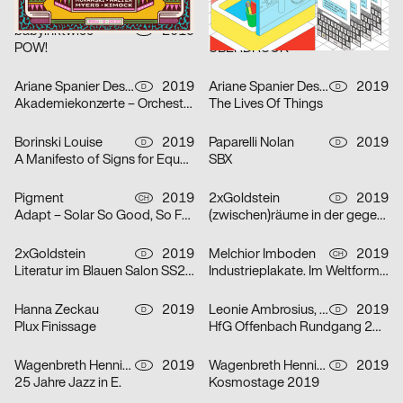
babyinktwice
2019
Lars Lenhardt Serigrafie & Siebdruck
2019
CH
D
POW!
ÜBERDRUCK
Ariane Spanier Design
2019
Ariane Spanier Design
2019
D
D
Akademiekonzerte – Orchester des Nationaltheaters Mannheim, Spielzeit 2
The Lives Of Things
Borinski Louise
2019
Paparelli Nolan
2019
D
D
A Manifesto of Signs for Equality
SBX
Pigment
2019
2xGoldstein
2019
CH
D
Adapt – Solar So Good, So Far Not Good
(zwischen)räume in der gegenwartsmusik
2xGoldstein
2019
Melchior Imboden
2019
D
CH
Literatur im Blauen Salon SS2019
Industrieplakate. Im Weltformat 1900 bis heute
Hanna Zeckau
2019
Leonie Ambrosius, Michel Bütepage
2019
D
D
Plux Finissage
HfG Offenbach Rundgang 2019
Wagenbreth Henning
2019
Wagenbreth Henning
2019
D
D
25 Jahre Jazz in E.
Kosmostage 2019