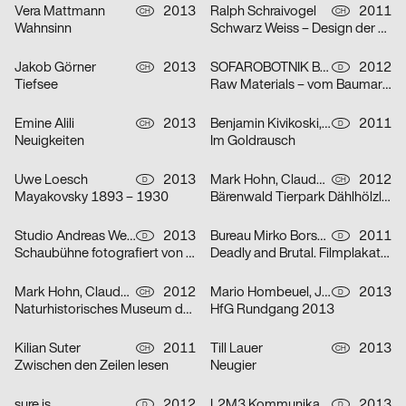
Vera Mattmann
2013
Ralph Schraivogel
2011
CH
CH
Wahnsinn
Schwarz Weiss – Design der Gegensätze
Jakob Görner
2013
SOFAROBOTNIK Büro für Gestaltung
2012
CH
D
Tiefsee
Raw Materials – vom Baumarkt ins Museum
Emine Alili
2013
Benjamin Kivikoski, Philipp Staege
2011
CH
D
Neuigkeiten
Im Goldrausch
Uwe Loesch
2013
Mark Hohn, Claude Kuhn
2012
D
CH
Mayakovsky 1893 – 1930
Bärenwald Tierpark Dählhölzli Bern
Studio Andreas Wellnitz, Juergen Teller Ltd., Schaubühne Berlin
2013
Bureau Mirko Borsche
2011
D
D
Schaubühne fotografiert von Juergen Teller
Deadly and Brutal. Filmplakate aus Ghana
Mark Hohn, Claude Kuhn
2012
Mario Hombeuel, Jan Münz
2013
CH
D
Naturhistorisches Museum der Burgergemeinde Bern
HfG Rundgang 2013
Kilian Suter
2011
Till Lauer
2013
CH
CH
Zwischen den Zeilen lesen
Neugier
sure.is
2012
L2M3 Kommunikationsdesign
2013
D
D