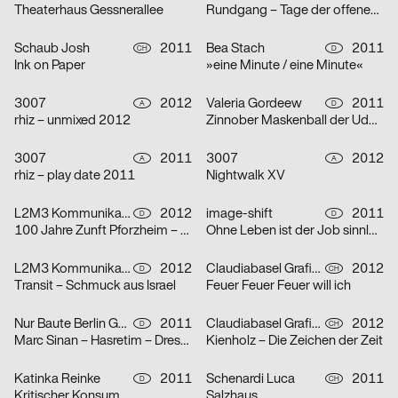
Theaterhaus Gessnerallee
Rundgang – Tage der offenen Tür 2011
Schaub Josh
2011
Bea Stach
2011
CH
D
Ink on Paper
»eine Minute / eine Minute«
3007
2012
Valeria Gordeew
2011
A
D
rhiz – unmixed 2012
Zinnober Maskenball der UdK Berlin
3007
2011
3007
2012
A
A
rhiz – play date 2011
Nightwalk XV
L2M3 Kommunikationsdesign
2012
image-shift
2011
D
D
100 Jahre Zunft Pforzheim – Schmuck und Gestaltung
Ohne Leben ist der Job sinnlos! / Nichts läuft hier richtig!
L2M3 Kommunikationsdesign
2012
Claudiabasel Grafik & Interaktion
2012
D
CH
Transit – Schmuck aus Israel
Feuer Feuer Feuer will ich
Nur Baute Berlin GmbH
2011
Claudiabasel Grafik & Interaktion
2012
D
CH
Marc Sinan – Hasretim – Dresdner Sinfoniker
Kienholz – Die Zeichen der Zeit
Katinka Reinke
2011
Schenardi Luca
2011
D
CH
Kritischer Konsum
Salzhaus