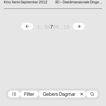
Kino Xenix September 2012
3D – Dreidimensionale Dinge drucken
Zurück
Weiter
1
…
5
6
7
8
9
…
13
Preisträger:innen
Filter
Gebers Dagmar
Su