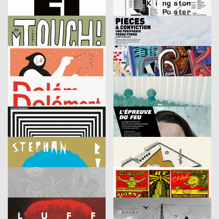
Nike „Hungry German Youth“
Poster Of Graphic Records
Atelier Poisson
2012
Atelier Poisson
2012
CH
CH
TOUCH!
Archizoom – Pieces – A Conviction
Philipp Dornbierer
2011
Ramona Casanova
2011
CH
CH
Constellations Festival
Werkschau
Vincent Devaud, Dimitri Jeannottat
2011
Atelier Poisson
2012
CH
CH
Delémont – Hollywood 2011
HIC/YoungSoon Cho Jaquet
Atelier mit Meerblick
2011
Atelier Poisson, Christine Vaudois
2012
D
CH
Plakate bewegen
L’EPREUVE DU FEU/Guillaume Béguin
Atelier mit Meerblick
2011
Valeria Gordeew
2012
D
D
Vortrag Stephan Bundi
Rundgang – Tag der offenen Tür
Lisa Drechsel
2011
Ultrabazar
2012
D
CH
Vortrag Martin Woodtli
Halt auf Verlangen Festival 2012
Demian Conrad Design
2011
Xi Wang
2012
CH
D
LUFF ripped off poster
The Tree of Energy