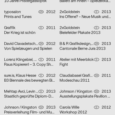
10 Jahre Pfistergassoptik
Ballett am Rhein – Spielzeitkampagne 2013/14
typosalon
2012
2xGoldstein
2013
CH
D
Prints and Tunes
Ins Offene? – Neue Musik und Natur
Graffik
2011
2xGoldstein
2013
D
D
Der Krieg ist schön
Bielefelder Plakate 2013
David Clavadetscher
2012
B & R Grafikdesign, Grotesk.cc
2013
CH
CH
Von Spielzeugen und Spielen
Cantonale Berne Jura 2013
Lorenz Klingebiel, Nicolas Kremershof
2011
Atelier mit Meerblick
2013
D
D
Raus Kopieren! – 3. Copy Shop im Klingspor Museum
Fight
sure.is, Klaus Hesse
2012
Claudiabasel Grafik & Interaktion
2011
D
CH
B3 Biennale des bewegten Bildes 2013
Modeschau 2011
Mehtap Avci, Levin Stadler
2013
Johnson / Kingston
2013
D
CH
Staatlich geprüfte Diplom-Designer / Diplomparty
Ausstellungsplakate Pavillon Tribschenhorn
Johnson / Kingston
2013
Carola Wille
2012
CH
D
Preisverleihung Film- und Musikpreis des Kantons Bern
Workshop 2012