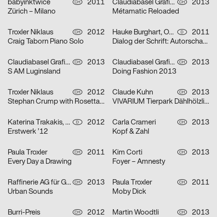
babyinktwice
2011
Claudiabasel Grafik & Interaktion
2013
CH
CH
Zürich – Milano
Métamatic Reloaded
Troxler Niklaus
2012
Hauke Burghart, Omar Nicolas, Maret Tholen, Hagen Verleger
2011
CH
D
Craig Taborn Piano Solo
Dialog der Schrift: Autorschaft in der Gestaltung
Claudiabasel Grafik & Interaktion
2013
Claudiabasel Grafik & Interaktion
2013
CH
CH
S AM Luginsland
Doing Fashion 2013
Troxler Niklaus
2012
Claude Kuhn
2013
CH
CH
Stephan Crump with Rosetta Trio
VIVARIUM Tierpark Dählhölzli Bern
Katerina Trakakis, Svenja Wittmann
2012
Carla Crameri
2013
D
CH
Erstwerk ’12
Kopf & Zahl
Paula Troxler
2011
Kim Corti
2013
CH
CH
Every Day a Drawing
Foyer – Amnesty
Raffinerie AG für Gestaltung
2013
Paula Troxler
2011
CH
CH
Urban Sounds
Moby Dick
Burri-Preis
2012
Martin Woodtli
2013
CH
CH