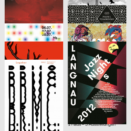
Nadine Blum
2012
Demian Conrad Design
2011
CH
CH
Euter
Tchaikovsky by Camerata de Lausanne
Karin Rekowski, Claudio Barandun
2012
Markwald & Neusitzer Kommunikationsdesign
2011
D
D
Rundgang HfG Offenbach
erró-scapes
Neue Gestaltung
2012
Mettler Mettler + Mettler Grafik Design
2011
D
CH
Premierenplakate Theater Erlangen
Langnau Jazz Nights 2012
Selina Bernet
2012
Claude Kuhn
2011
CH
CH
Single FX
Zahn & Bürste
Sebastian Navarro
2011
Flurin von Salis
2012
CH
CH
Fette Kinder
Die Luft ist drin! – Solidarität zwischen den Generationen
Hi
2011
c’est à voir
2012
CH
CH
Money for Nothing
Grü Transthéâtre
BASICS09
2011
Hi
2011
D
CH
The Phoenix is closer than it appears
1 Haus – 3 Ausstellungen