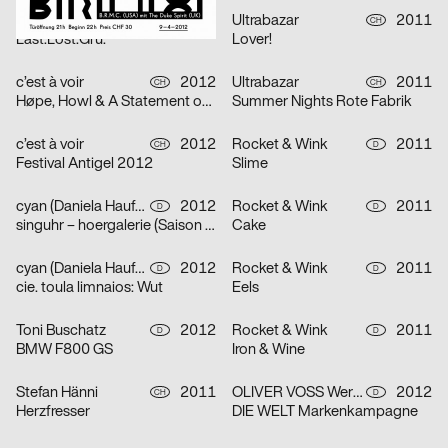
c’est à voir
2012
Ultrabazar
2011
CH
CH
Last.Lost.Grü.
Lover!
c’est à voir
2012
Ultrabazar
2011
CH
CH
Høpe, Howl & A Statement on Body, Sound, Space and Time
Summer Nights Rote Fabrik
c’est à voir
2012
Rocket & Wink
2011
CH
D
Festival Antigel 2012
Slime
cyan (Daniela Haufe + Detlef Fiedler)
2012
Rocket & Wink
2011
D
D
singuhr – hoergalerie (Saison 2012)
Cake
cyan (Daniela Haufe + Detlef Fiedler)
2012
Rocket & Wink
2011
D
D
cie. toula limnaios: Wut
Eels
Toni Buschatz
2012
Rocket & Wink
2011
D
D
BMW F800 GS
Iron & Wine
Stefan Hänni
2011
OLIVER VOSS Werbeagentur, Rocket & Wink
2012
CH
D
Herzfresser
DIE WELT Markenkampagne