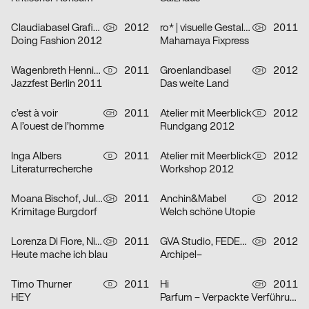
Claudiabasel Grafik & Interaktion
2012
ro* | visuelle Gestaltung
2011
CH
CH
Doing Fashion 2012
Mahamaya Fixpress
Wagenbreth Henning
2011
Groenlandbasel
2012
D
CH
Jazzfest Berlin 2011
Das weite Land
c’est à voir
2011
Atelier mit Meerblick
2012
CH
D
A l’ouest de l’homme
Rundgang 2012
Inga Albers
2011
Atelier mit Meerblick
2012
D
D
Literaturrecherche
Workshop 2012
Moana Bischof, Julia Weiss
2011
Anchin&Mabel
2012
CH
D
Krimitage Burgdorf
Welch schöne Utopie
Lorenza Di Fiore, Nina Wagner
2011
GVA Studio, FEDERAL studio
2012
CH
CH
Heute mache ich blau
Archipel–
Timo Thurner
2011
Hi
2011
D
CH
HEY
Parfum – Verpackte Verführung