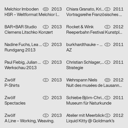
Melchior Imboden
2013
Chiara Granato, Kristina Huber, Christian Körbel, Maximilian Pecher
2011
CH
D
HSR – Weltformat Melchior Imboden
Vortragsreihe Französisches Grafikdesign
BAR+BAR Studio
2013
Rocket & Wink
2012
D
D
Clemens Litschko Konzert
Reeperbahn Festival Kunstplakate
Nadine Fuchs, Lea Schmidt
2013
burkhardthauke – büro für gestaltung
2011
D
D
Rundgang 2013
AZ
Paul Fiebig, Julian Klein, Henning Pohlmeyer
2013
Christian Schlager, Marie-Christine Schmid
2011
D
A
Werkschau 2013
Strategie
Zwölf
2013
Wehrspann Niels
2012
D
CH
P-Shirts
Nuit des musées de Lausanne et Pully 2012
Zwölf
2013
Schiebe Björn-Christian
2011
D
D
Spectacles
Museum für Naturkunde
Zwölf
2013
Atelier mit Meerblick
2012
D
D
A Line – Working, Weaving.
Liquid Kitty @ Goldmark’s