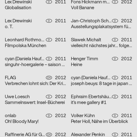
Lex Drewinski
2011
Fons Hickmann m23, Brigitte Speidel
2012
D
D
Globalisation
Voll Banane
Lex Drewinski
2011
Jan-Christoph Schumm
2012
D
D
o. T.
Ausstellungsplakatsystem für das PAN Plakat- und Kunstforum in Emmerich
Leonhard Rothmoser
2011
Slawek Michalt
2011
D
D
Filmpolska München
vielleicht nächstes jahr… folge 3
cyan (Daniela Haufe + Detlef Fiedler)
2011
Henger Timm
2012
D
D
singuhr-hoergalerie – saison 2011
Heine
FLAG
2012
cyan (Daniela Haufe + Detlef Fiedler)
2011
CH
D
Verbrechen lohnt sich: Der Kriminalfilm
joseph beuys: 8 tage in japan und die utopie eurasia
Uwe Loesch
2012
Ephraim Ebertshäuser, Marina Gärtner
2011
D
D
Sammelnswert: Insel-Bücherei
it’s mee gallery #1
onlab
2012
Volker Kühn
2011
D
D
Oh! Bloody Mary!
Peter Holl, Nähe im Überblick
Raffinerie AG für Gestaltung, Lina Müller
2012
Alexander Penkin
2011
CH
D