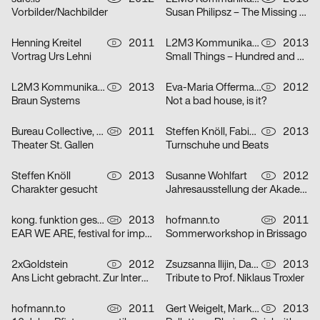
Vorbilder/Nachbilder
Susan Philipsz – The Missing String
Henning Kreitel
2011
L2M3 Kommunikationsdesign
2013
D
D
Vortrag Urs Lehni
Small Things – Hundred and One Rings
L2M3 Kommunikationsdesign
2013
Eva-Maria Offermann
2012
D
D
Braun Systems
Not a bad house, is it?
Bureau Collective, Tine Edel
2011
Steffen Knöll, Fabian Kraus
2013
CH
D
Theater St. Gallen
Turnschuhe und Beats
Steffen Knöll
2013
Susanne Wohlfart
2012
D
D
Charakter gesucht
Jahresausstellung der Akademie
kong. funktion gestaltung
2013
hofmann.to
2011
CH
CH
EAR WE ARE, festival for improvised music 2013
Sommerworkshop in Brissago
2xGoldstein
2012
Zsuzsanna Ilijin, Daniel Wiesmann
2013
D
D
Ans Licht gebracht. Zur Interpretation neuer Musik heute
Tribute to Prof. Niklaus Troxler
hofmann.to
2011
Gert Weigelt, Markwald Neusitzer Identity
2013
CH
D