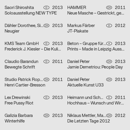
Saori Shiroshita
2013
HAMMER
2011
D
CH
Soloausstellung NEW TYPE
Neue Masche – Gestrickt, gestickt und anders
Dähler Dorothee, Sina Egger
2013
Markus Färber
2012
CH
D
Neugier
JT-Plakate
KMS Team GmbH
2013
Beton – Gruppe für Gestaltung
2013
D
A
Frederick J. Kiesler – Die Kulisse explodiert
Prints – Made in Leipzig Ausstellungsplakat
Claudio Barandun
2011
Daniel Peter
2013
D
CH
Bewegte Schrift
Jamie Demetriou: People Day
Studio Patrick Roppel
2011
Daniel Peter
2013
CH
CH
Henri Cartier-Bresson
Aktuelle Kunst U33
Lex Drewinski
2013
Heimann und Schwantes
2011
D
D
Free Pussy Riot
Hochhaus – Wunsch und Wirklichkeit
Galizia Barbara
2013
Niklaus Mettler, Maria Trenkel
2012
CH
CH
Winterhilfe
Die Letzten Tage 2012