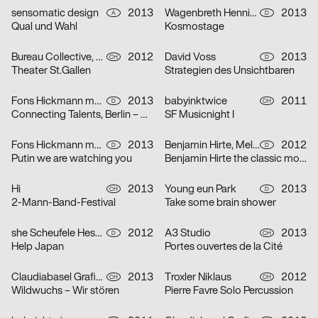
sensomatic design
2013
Wagenbreth Henning
2013
A
D
Qual und Wahl
Kosmostage
Bureau Collective, Jan Hasler, René Kappeler, Larissa Kasper, Dominic Rechsteiner
2012
David Voss
2013
CH
D
Theater St.Gallen
Strategien des Unsichtbaren
Fons Hickmann m23, Ulrike Meyer
2013
babyinktwice
2011
D
CH
Connecting Talents, Berlin – Reykjavik
SF Musicnight I
Fons Hickmann m23
2013
Benjamin Hirte, Melchior Imboden
2012
D
D
Putin we are watching you
Benjamin Hirte the classic mob ballet
Hi
2013
Young eun Park
2013
CH
D
2-Mann-Band-Festival
Take some brain shower
she Scheufele Hesse Eigler Kommunikationsagentur
2012
A3 Studio
2013
D
CH
Help Japan
Portes ouvertes de la Cité
Claudiabasel Grafik & Interaktion, Aljoscha Lanz
2013
Troxler Niklaus
2012
CH
CH
Wildwuchs – Wir stören
Pierre Favre Solo Percussion