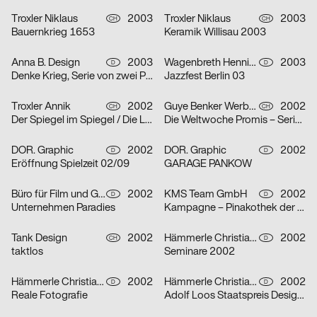
Troxler Niklaus
2003
Troxler Niklaus
2003
CH
CH
Bauernkrieg 1653
Keramik Willisau 2003
Anna B. Design
2003
Wagenbreth Henning
2003
D
D
Denke Krieg, Serie von zwei Plakaten
Jazzfest Berlin 03
Troxler Annik
2002
Guye Benker Werbeagentur AG BSW
2002
CH
CH
Der Spiegel im Spiegel / Die Leiden des Jungwerdens / Die Muse mit der scharfen Zunge – Serie von dr
Die Weltwoche Promis – Serie von drei Plakaten
DOR. Graphic
2002
DOR. Graphic
2002
D
D
Eröffnung Spielzeit 02/09
GARAGE PANKOW
Büro für Film und Gestaltung
2002
KMS Team GmbH
2002
D
D
Unternehmen Paradies
Kampagne – Pinakothek der Moderne – Serie von zwei Plakaten
Tank Design
2002
Hämmerle Christiane, Timo Thurner
2002
CH
D
taktlos
Seminare 2002
Hämmerle Christiane, Timo Thurner
2002
Hämmerle Christiane, Timo Thurner
2002
D
D
Reale Fotografie
Adolf Loos Staatspreis Design 2001