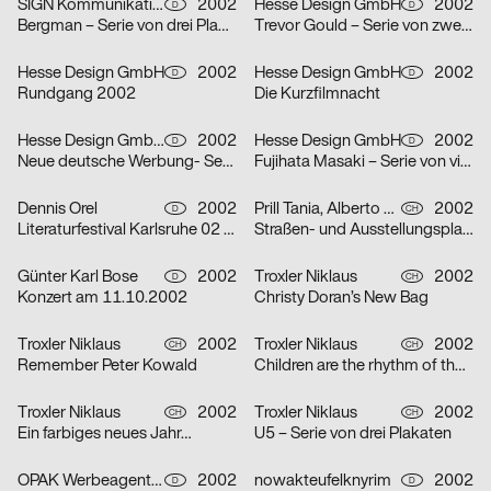
SIGN Kommunikation GmbH
2002
Hesse Design GmbH
2002
D
D
Bergman – Serie von drei Plakaten
Trevor Gould – Serie von zwei Plakaten
Hesse Design GmbH
2002
Hesse Design GmbH
2002
D
D
Rundgang 2002
Die Kurzfilmnacht
Hesse Design GmbH, Arthur Marek, Guido Heffels, Christian Boros, nowakteufelknyrim
2002
Hesse Design GmbH
2002
D
D
Neue deutsche Werbung- Serie von drei Plakaten
Fujihata Masaki – Serie von vier Plakaten
Dennis Orel
2002
Prill Tania, Alberto Vieceli
2002
D
CH
Literaturfestival Karlsruhe 02 – Serie von drei Plakaten
Straßen- und Ausstellungsplakate: Stand der Dinge: Neustes Wohnen in Zürich – Serie von sechs Plakaten
Günter Karl Bose
2002
Troxler Niklaus
2002
D
CH
Konzert am 11.10.2002
Christy Doran’s New Bag
Troxler Niklaus
2002
Troxler Niklaus
2002
CH
CH
Remember Peter Kowald
Children are the rhythm of the world
Troxler Niklaus
2002
Troxler Niklaus
2002
CH
CH
Ein farbiges neues Jahr…
U5 – Serie von drei Plakaten
OPAK Werbeagentur
2002
nowakteufelknyrim
2002
D
D