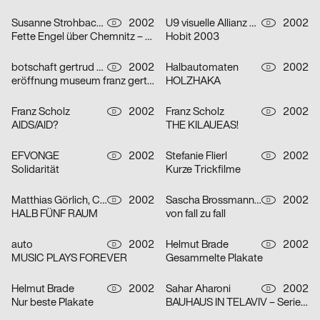
Susanne Strohbach, Ralf Wolfermann
2002
U9 visuelle Allianz GmbH
2002
D
D
Fette Engel über Chemnitz – Serie von vier Plakaten
Hobit 2003
botschaft gertrud nolte visuelle kommunikation und beratung
2002
Halbautomaten
2002
D
D
eröffnung museum franz gertsch
HOLZHAKA
Franz Scholz
2002
Franz Scholz
2002
D
D
AIDS/AID?
THE KILAUEAS!
EFVONGE
2002
Stefanie Flierl
2002
D
D
Solidarität
Kurze Trickfilme
Matthias Görlich, Charalampos Lazos
2002
Sascha Brossmann, Heike Grebin, Nina Lehmann
2002
D
D
HALB FÜNF RAUM
von fall zu fall
auto
2002
Helmut Brade
2002
D
D
MUSIC PLAYS FOREVER
Gesammelte Plakate
Helmut Brade
2002
Sahar Aharoni
2002
D
D
Nur beste Plakate
BAUHAUS IN TELAVIV – Serie von drei Plakaten