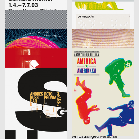
Richter
Infotag
labor b – Netzwerk für Gestaltung
2003
designliga
2003
D
D
Focus Award 2003 – Ausschreibung
Veranstaltungsplakat Sylvester
Bringolf Irion Vögeli
2003
Sascha Brossmann, Heike Grebin, Matthias Hübner, Johanna Leuner
2003
CH
D
Fantoche 03
Von Fall zu Fall: lust.nl
blotto design
2003
tarzanundjane
2003
D
CH
Kontrapunkt – Die Architektur von Daniel Libeskind
America, Amerikkka
cyan (Daniela Haufe + Detlef Fiedler)
2003
cyan (Daniela Haufe + Detlef Fiedler)
2003
D
D
aus der Serie: singuhr – hörgalerie in parochial (2003-2 und 2003-4)
fremde sind wir uns selbst – ein interreligiöser dialog
cyan (Daniela Haufe + Detlef Fiedler)
2003
cyan (Daniela Haufe + Detlef Fiedler)
2003
D
D
20 Jahre Freunde guter Musik
olafur eliasson – the blind pavillon
cyan (Daniela Haufe + Detlef Fiedler)
2003
büro diffus GmbH
2003
D
D
better days
Media-Space 03
blotto design
2003
hesign
2003
D
D
Geistiger Explosivstoff (Recht, von dem man…)
An Estranged Paradise