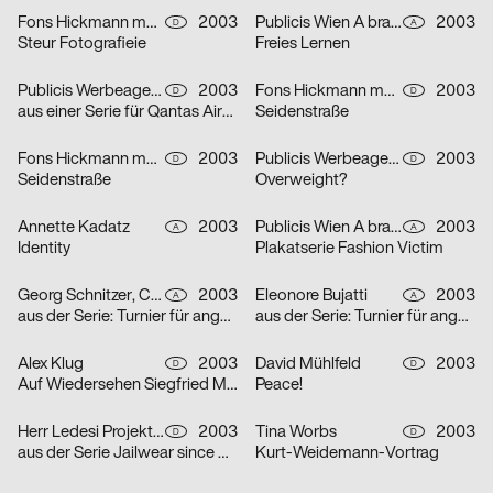
Fons Hickmann m23
2003
Publicis Wien A brand of Publicis Group Austria
2003
D
A
Steur Fotografieie
Freies Lernen
Publicis Werbeagentur GmbH
2003
Fons Hickmann m23
2003
D
D
aus einer Serie für Qantas Airways Limited: one-way
Seidenstraße
Fons Hickmann m23
2003
Publicis Werbeagentur GmbH
2003
D
D
Seidenstraße
Overweight?
Annette Kadatz
2003
Publicis Wien A brand of Publicis Group Austria
2003
A
A
Identity
Plakatserie Fashion Victim
Georg Schnitzer, Christoph Priglinger, Oliver Laric
2003
Eleonore Bujatti
2003
A
A
aus der Serie: Turnier für angewandten Fussball 3
aus der Serie: Turnier für angewandten Fussball 3
Alex Klug
2003
David Mühlfeld
2003
D
D
Auf Wiedersehen Siegfried Maser
Peace!
Herr Ledesi Projekt- und Werbeagentur
2003
Tina Worbs
2003
D
D
aus der Serie Jailwear since 1898: HAEFTLING Tasche
Kurt-Weidemann-Vortrag