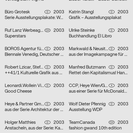
Büro Grotesk
2003
Katrin Stangl
2003
D
D
Serie Ausstellungsplakate: Wolfgang Vetten – Jürgen Paas – Kunstauktion
Grafik – Ausstellungsplakat
Ruf Lanz Werbeagentur AG
2003
Ulrike Steinke
2003
CH
D
Superstars
Buchhandlung El Libro
BOROS Agentur für Kommunikation
2003
Markwald & Neusitzer
2003
D
D
Biennale Venedig, Deutscher Pavillon
aus der Imagekampagne für die Deutsche Aidshilfe e.V.
Robert Lzicar, Stefanie Preis
2003
Manfred Butzmann
2003
D
D
++41/1 Kulturelle Grafik aus Zürich
Rettet den Kapitalismus! Handelt jetzt!
Leonardi.Wollein Visuelle Konzepte
2003
CCP, Heye Wien/GBK,Heye München
2003
D
A
Good Cheese
aus einer Serie für McDonalds Österreich (Gabeln)
Heye & Partner GmbH
2003
Wolf Dieter Pfennig
2003
D
D
aus der Serie Architektur der Obdachlosigkeit: Motiv Citylight/Motiv Litfaßsäule
Ausstellung WDP
Holger Matthies
2003
TeamCanada
2003
D
CH
Anstacheln, aus der Serie: Kammerspiele – typografische Themenplakate
fashion gwand 10th edition