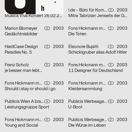
lmn
2003
i.de – Büro für Kommunikation
2003
D
D
Musica Viva Konzert 26.02.2003
Mitra Tabrizian Jenseits der Grenzen
Marion Blomeyer
2003
Fons Hickmann m23
2003
D
D
Gedächtnisbilder
Die Toten
HardCase Design
2003
Eleonore Bujatti
2003
D
A
Paradies No. 5
Schicklgruber alias Adolf Hitler
Franz Scholz
2003
Fons Hickmann m23, Klaus Hesse
2003
D
D
je besser man lebt…
11 Designer für Deutschland
Fons Hickmann m23
2003
Fons Hickmann m23
2003
D
D
Should i stay or should i go
Kleidersammlung
Publicis Wien A brand of Publicis Group Austria
2003
Publicis Werbeagentur GmbH
2003
A
D
Leistungsgruppe Sport
U-Boot
Fons Hickmann m23
2003
Publicis Werbeagentur GmbH
2003
D
D
Young and Social
Die Würze im Leben