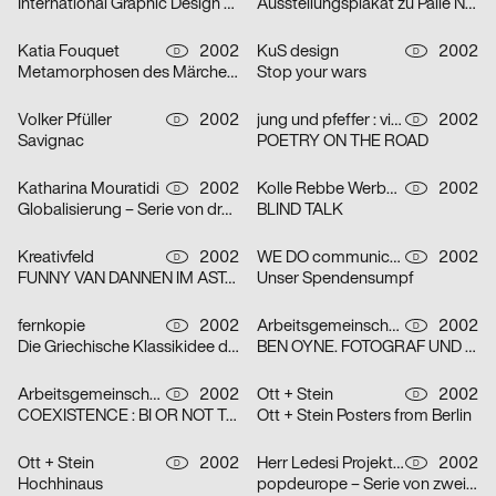
International Graphic Design Education Forum Beijin, China 2002 – Serie von zwei Plakaten
Ausstellungsplakat zu Palle Nielsen
Katia Fouquet
2002
KuS design
2002
D
D
Metamorphosen des Märchens
Stop your wars
Volker Pfüller
2002
jung und pfeffer : visuelle Kommunikation
2002
D
D
Savignac
POETRY ON THE ROAD
Katharina Mouratidi
2002
Kolle Rebbe Werbeagentur GmbH
2002
D
D
Globalisierung – Serie von drei Plakaten
BLIND TALK
Kreativfeld
2002
WE DO communication GmbH
2002
D
D
FUNNY VAN DANNEN IM ASTA – KELLER
Unser Spendensumpf
fernkopie
2002
Arbeitsgemeinschaft für visuelle und verbale Kommunikation Uwe Loesch
2002
D
D
Die Griechische Klassikidee der Wirklichkeit – Serie von zwei Plakaten
BEN OYNE. FOTOGRAF UND FILMEMACHER
Arbeitsgemeinschaft für visuelle und verbale Kommunikation Uwe Loesch
2002
Ott + Stein
2002
D
D
COEXISTENCE : BI OR NOT TO BE
Ott + Stein Posters from Berlin
Ott + Stein
2002
Herr Ledesi Projekt- und Werbeagentur
2002
D
D
Hochhinaus
popdeurope – Serie von zwei Plakaten