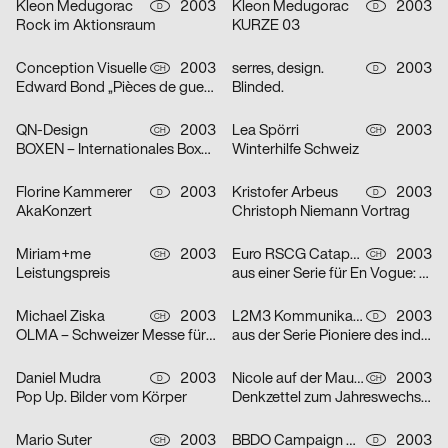
Kleon Medugorac
2003
Kleon Medugorac
2003
D
D
Rock im Aktionsraum
KURZE 03
Conception Visuelle
2003
serres, design.
2003
CH
D
Edward Bond „Pièces de guerre I-II“
Blinded.
QN-Design
2003
Lea Spörri
2003
CH
CH
BOXEN – Internationales Boxmeeting
Winterhilfe Schweiz
Florine Kammerer
2003
Kristofer Arbeus
2003
D
D
AkaKonzert
Christoph Niemann Vortrag
Miriam+me
2003
Euro RSCG Catapult AG Switzerland
2003
CH
CH
Leistungspreis
aus einer Serie für En Vogue: Fisch
Michael Ziska
2003
L2M3 Kommunikationsdesign
2003
CH
D
OLMA – Schweizer Messe für Land- und Milchwirtschaft 2003
aus der Serie Pioniere des industriellen Designs am Bodensee: Champs
Daniel Mudra
2003
Nicole auf der Mauer
2003
D
CH
Pop Up. Bilder vom Körper
Denkzettel zum Jahreswechsel: Mädchen
Mario Suter
2003
BBDO Campaign GmbH Düsseldorf
2003
CH
D