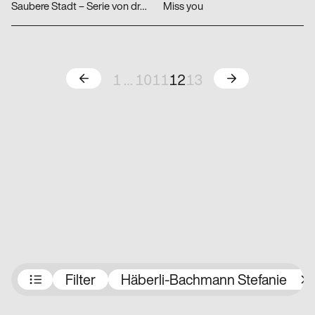
Saubere Stadt – Serie von drei Plakaten
Miss you
Zurück
Weiter
1
…
10
11
12
13
Preisträger:innen
Filter
Häberli-Bachmann Stefanie