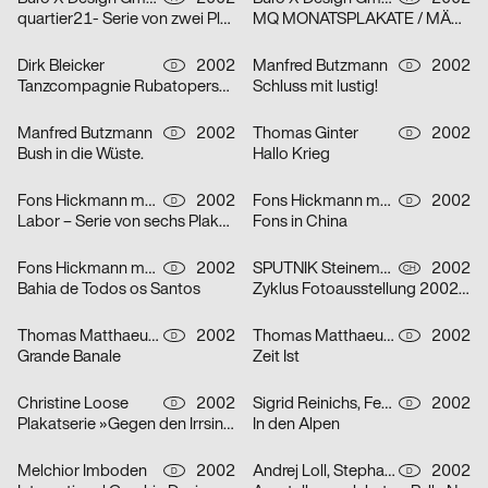
quartier21- Serie von zwei Plakaten
MQ MONATSPLAKATE / MÄRZ 2002 – Serie von zwei Plakaten
Dirk Bleicker
2002
Manfred Butzmann
2002
D
D
Tanzcompagnie Rubatoperson to person Premiere
Schluss mit lustig!
Manfred Butzmann
2002
Thomas Ginter
2002
D
D
Bush in die Wüste.
Hallo Krieg
Fons Hickmann m23
2002
Fons Hickmann m23
2002
D
D
Labor – Serie von sechs Plakaten
Fons in China
Fons Hickmann m23
2002
SPUTNIK Steinemann & Co.
2002
D
CH
Bahia de Todos os Santos
Zyklus Fotoausstellung 2002 in der Luzerner Designgalerie – Serie von drei Plakaten
Thomas Matthaeus Müller
2002
Thomas Matthaeus Müller
2002
D
D
Grande Banale
Zeit Ist
Christine Loose
2002
Sigrid Reinichs, Fenja Spiess
2002
D
D
Plakatserie »Gegen den Irrsinn«
In den Alpen
Melchior Imboden
2002
Andrej Loll, Stephanie Marx
2002
D
D