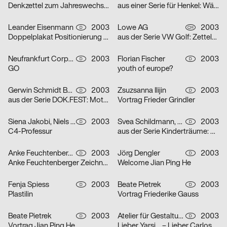
Denkzettel zum Jahreswechsel: Öl
aus einer Serie für Henkel: Wäscheklammern
Leander Eisenmann
2003
Lowe AG
2003
D
CH
Doppelplakat Positionierung – Design und Architektur, von der Ausbildung zum Beruf?
aus der Serie VW Golf: Zettelplakat
Neufrankfurt Corporate Design GmbH
2003
Florian Fischer
2003
D
D
GO
youth of europe?
Gerwin Schmidt Büro für visuelle Gestaltung
2003
Zsuzsanna Ilijin
2003
D
D
aus der Serie DOK.FEST: Motiv Schrei – Motiv Kuss
Vortrag Frieder Grindler
Siena Jakobi, Niels Verhaag
2003
Svea Schildmann, Kathrin Nahlik
2003
D
D
C4-Professur
aus der Serie Kinderträume: Feuerwehr
Anke Feuchtenberger
2003
Jörg Dengler
2003
D
D
Anke Feuchtenberger Zeichnungen
Welcome Jian Ping He
Fenja Spiess
2003
Beate Pietrek
2003
D
D
Plastilin
Vortrag Friederike Gauss
Beate Pietrek
2003
Atelier für Gestaltung
2003
D
D
Vortrag Jian Ping He
Lieber Yarsi… – Lieber Carlos… – Serie von zwei Plakaten