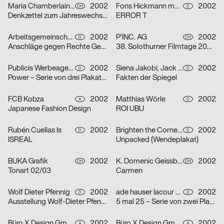
Maria Chamberlain, Fabienne Bissig, Ibrahim Hasan
2002
Fons Hickmann m23
2002
CH
D
Denkzettel zum Jahreswechsel: Letztes Abendmahl / Ohne Ausnahme / o. T. – Serie von drei Plakaten
ERROR T
Arbeitsgemeinschaft für visuelle und verbale Kommunikation Uwe Loesch
2002
P’INC. AG
2002
D
CH
Anschläge gegen Rechte Gewalt
38. Solothurner Filmtage 2003 – Serie von zwei Plakaten
Publicis Werbeagentur GmbH
2002
Siena Jakobi, Jack Kraska, Niels Verhaag
2002
D
D
Power – Serie von drei Plakaten
Fakten der Spiegel
FCB Kobza
2002
Matthias Wörle
2002
A
D
Japanese Fashion Design
ROI UBU
Rubén Cuellas Is
2002
Brighten the Corners Studio for Design
2002
D
D
ISREAL
Unpacked (Wendeplakat)
BUKA Grafik
2002
K. Domenic Geissbühler
2002
CH
CH
Tonart 02/03
Carmen
Wolf Dieter Pfennig
2002
ade hauser lacour kommunikationsgestaltung gmbh
2002
D
D
Ausstellung Wolf-Dieter Pfennig in der Galerie Sillack Dresden
5 mal 25 – Serie von zwei Plakaten
Büro X Design GmbH
2002
Büro X Design GmbH
2002
A
A