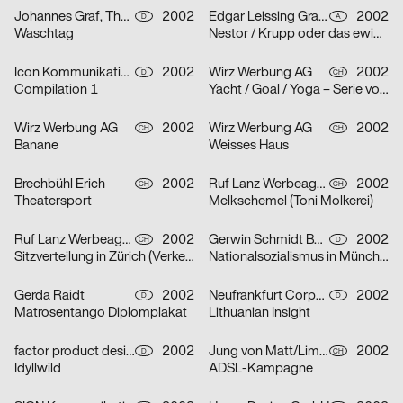
Johannes Graf, Thorsten Lehmann
2002
Edgar Leissing Grafik Design
2002
D
A
Waschtag
Nestor / Krupp oder das ewige Leben / Hartes Herz – Serie von drei Plakaten
Icon Kommunikationsdesign
2002
Wirz Werbung AG
2002
D
CH
Compilation 1
Yacht / Goal / Yoga – Serie von drei Plakaten
Wirz Werbung AG
2002
Wirz Werbung AG
2002
CH
CH
Banane
Weisses Haus
Brechbühl Erich
2002
Ruf Lanz Werbeagentur AG
2002
CH
CH
Theatersport
Melkschemel (Toni Molkerei)
Ruf Lanz Werbeagentur AG
2002
Gerwin Schmidt Büro für visuelle Gestaltung
2002
CH
D
Sitzverteilung in Zürich (Verkehrsbetriebe Zürich)
Nationalsozialismus in München
Gerda Raidt
2002
Neufrankfurt Corporate Design GmbH
2002
D
D
Matrosentango Diplomplakat
Lithuanian Insight
factor product designagentur
2002
Jung von Matt/Limmat AG
2002
D
CH
Idyllwild
ADSL-Kampagne