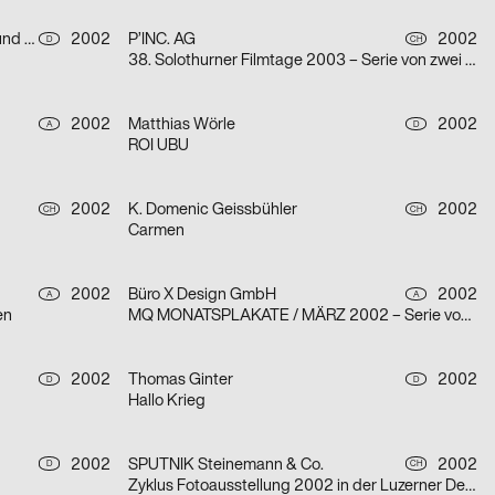
Arbeitsgemeinschaft für visuelle und verbale Kommunikation Uwe Loesch
2002
P’INC. AG
2002
D
CH
38. Solothurner Filmtage 2003 – Serie von zwei Plakaten
2002
Matthias Wörle
2002
A
D
ROI UBU
2002
K. Domenic Geissbühler
2002
CH
CH
Carmen
2002
Büro X Design GmbH
2002
A
A
en
MQ MONATSPLAKATE / MÄRZ 2002 – Serie von zwei Plakaten
2002
Thomas Ginter
2002
D
D
Hallo Krieg
2002
SPUTNIK Steinemann & Co.
2002
D
CH
Zyklus Fotoausstellung 2002 in der Luzerner Designgalerie – Serie von drei Plakaten