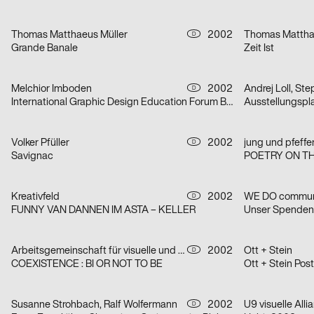
Thomas Matthaeus Müller
2002
Thomas Mattha
D
Grande Banale
Zeit Ist
Melchior Imboden
2002
Andrej Loll, St
D
International Graphic Design Education Forum Beijin, China 2002 – Serie von zwei Plakaten
Ausstellungspla
Volker Pfüller
2002
D
Savignac
POETRY ON T
Kreativfeld
2002
WE DO commun
D
FUNNY VAN DANNEN IM ASTA – KELLER
Unser Spende
Arbeitsgemeinschaft für visuelle und verbale Kommunikation Uwe Loesch
2002
Ott + Stein
D
COEXISTENCE : BI OR NOT TO BE
Ott + Stein Post
Susanne Strohbach, Ralf Wolfermann
2002
U9 visuelle All
D