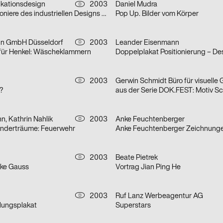
ationsdesign
2003
Daniel Mudra
D
aus der Serie Pioniere des industriellen Designs am Bodensee: Champs
Pop Up. Bilder vom Körper
n GmbH Düsseldorf
2003
Leander Eisenmann
D
e für Henkel: Wäscheklammern
2003
D
?
, Kathrin Nahlik
2003
Anke Feuchtenberger
D
Kinderträume: Feuerwehr
Anke Feuchtenberger Zeichnung
2003
Beate Pietrek
D
ike Gauss
Vortrag Jian Ping He
2003
Ruf Lanz Werbeagentur AG
D
llungsplakat
Superstars