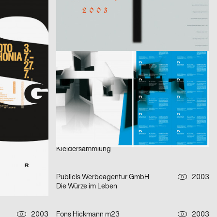
aus der Serie: singuhr – hörgalerie in parochial (2003-2 und 2003-4)
fremde sind wir uns selbst – ein interreligiöser dialog
er)
2003
büro diffus GmbH
2003
D
D
Media-Space 03
2003
i.de – Büro für Kommunikation
2003
D
D
Mitra Tabrizian Jenseits der Grenzen
2003
Eleonore Bujatti
2003
D
A
Schicklgruber alias Adolf Hitler
2003
Fons Hickmann m23
2003
D
D
Kleidersammlung
2003
Publicis Werbeagentur GmbH
2003
D
D
Die Würze im Leben
2003
Fons Hickmann m23
2003
D
D