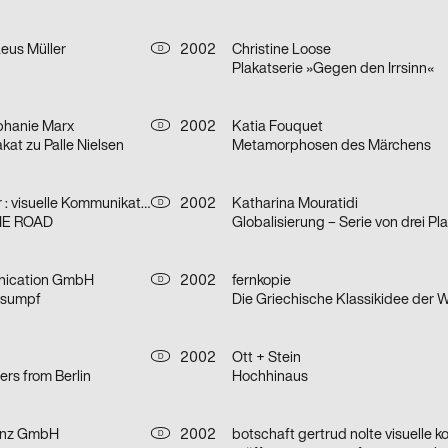
eus Müller
2002
Christine Loose
D
Plakatserie »Gegen den Irrsinn«
ephanie Marx
2002
Katia Fouquet
D
kat zu Palle Nielsen
Metamorphosen des Märchens
jung und pfeffer : visuelle Kommunikation
2002
Katharina Mouratidi
D
HE ROAD
Globalisierung – Serie von drei Pl
ication GmbH
2002
fernkopie
D
nsumpf
2002
Ott + Stein
D
ers from Berlin
Hochhinaus
ianz GmbH
2002
D