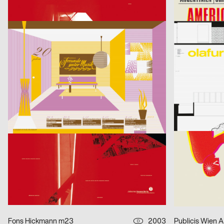
Kontrapunkt – Die Architektur von Daniel Libeskind
America, Ameri
cyan (Daniela Haufe + Detlef Fiedler)
2003
cyan (Daniela Ha
D
20 Jahre Freunde guter Musik
olafur eliasson 
blotto design
2003
hesign
D
Geistiger Explosivstoff (Recht, von dem man…)
An Estranged P
Marion Blomeyer
2003
Fons Hickmann
D
Gedächtnisbilder
Die Toten
Franz Scholz
2003
Fons Hickmann
D
je besser man lebt…
11 Designer fü
Publicis Wien A brand of Publicis Group Austria
2003
Publicis Werb
A
Leistungsgruppe Sport
U-Boot
Fons Hickmann m23
2003
D