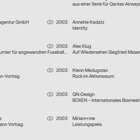
eagentur GmbH
2003
Annette Kadatz
D
Identity
2003
Alex Klug
A
aus der Serie: Turnier für angewandten Fussball 3
Auf Wiedersehen Siegfried Mase
2003
Kleon Medugorac
D
n-Vortrag
Rock im Aktionsraum
2003
QN-Design
D
BOXEN – Internationales Boxmeet
s
2003
Miriam+me
D
ann Vortrag
Leistungspreis