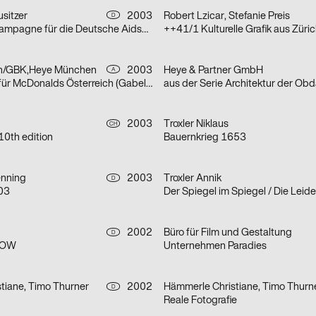
sitzer
2003
Robert Lzicar, Stefanie Preis
D
aus der Imagekampagne für die Deutsche Aidshilfe e.V.
++41/1 Kulturelle Grafik aus Züri
n/GBK,Heye München
2003
Heye & Partner GmbH
A
aus einer Serie für McDonalds Österreich (Gabeln)
2003
Troxler Niklaus
CH
10th edition
Bauernkrieg 1653
nning
2003
Troxler Annik
D
 03
2002
Büro für Film und Gestaltung
D
KOW
Unternehmen Paradies
tiane, Timo Thurner
2002
Hämmerle Christiane, Timo Thurn
D
Reale Fotografie