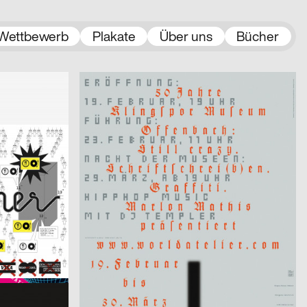
Wettbewerb
Plakate
Über uns
Bücher
2003
Uwe Loesch
2003
CH
D
aus der Serie: 50 Jahre Klingspor Museum Offenbach
2003
Factor Design AG
2003
D
D
und 2. Woche
Neugierig 4
2003
Monster&Bauchweh
2003
CH
CH
Infotag
2003
Sascha Brossmann, Heike Grebin, Matthias Hübner, Johanna Leuner
2003
CH
D
Von Fall zu Fall: lust.nl
er)
2003
cyan (Daniela Haufe + Detlef Fiedler)
2003
D
D