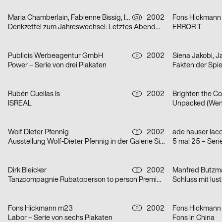
Maria Chamberlain, Fabienne Bissig, Ibrahim Hasan
2002
Fons Hickmann
CH
Denkzettel zum Jahreswechsel: Letztes Abendmahl / Ohne Ausnahme / o. T. – Serie von drei Plakaten
ERROR T
Publicis Werbeagentur GmbH
2002
D
Power – Serie von drei Plakaten
Fakten der Spi
Rubén Cuellas Is
2002
Brighten the Co
D
ISREAL
Unpacked (Wen
Wolf Dieter Pfennig
2002
D
Ausstellung Wolf-Dieter Pfennig in der Galerie Sillack Dresden
5 mal 25 – Seri
Dirk Bleicker
2002
Manfred Butzm
D
Tanzcompagnie Rubatoperson to person Premiere
Schluss mit lust
Fons Hickmann m23
2002
Fons Hickmann
D
Labor – Serie von sechs Plakaten
Fons in China