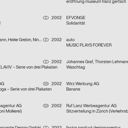
eröffnung museum franz gertsch
2002
EFVONGE
D
!
Solidarität
Sascha Brossmann, Heike Grebin, Nina Lehmann
2002
auto
D
MUSIC PLAYS FOREVER
2002
Johannes Graf, Thorsten Lehman
D
AVIV – Serie von drei Plakaten
Waschtag
AG
2002
Wirz Werbung AG
CH
oga – Serie von drei Plakaten
Banane
eagentur AG
2002
Ruf Lanz Werbeagentur AG
CH
ni Molkerei)
Sitzverteilung in Zürich (Verkehrs
D