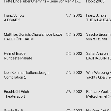
Fette Engel über Chemnitz – Serie von vier Plakaten
Hobit 2003
Franz Scholz
2002
Franz Scholz
D
AIDS/AID?
THE KILAUEAS
Matthias Görlich, Charalampos Lazos
2002
D
HALB FÜNF RAUM
von fall zu fall
Helmut Brade
2002
Sahar Aharoni
D
Nur beste Plakate
BAUHAUS IN TEL
Icon Kommunikationsdesign
2002
Wirz Werbung 
D
Compilation 1
Yacht / Goal / Y
Brechbühl Erich
2002
Ruf Lanz Werb
CH
Theatersport
Melkschemel (To
D