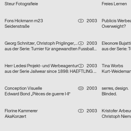
Steur Fotografieie
Freies Lernen
Fons Hickmann m23
2003
Publicis Werb
D
Seidenstraße
Overweight?
Georg Schnitzer, Christoph Priglinger, Oliver Laric
2003
Eleonore Bujatti
A
aus der Serie: Turnier für angewandten Fussball 3
Herr Ledesi Projekt- und Werbeagentur
2003
Tina Worbs
D
aus der Serie Jailwear since 1898: HAEFTLING Tasche
Kurt-Weideman
Conception Visuelle
2003
serres, design.
CH
Edward Bond „Pièces de guerre I-II“
Blinded.
Florine Kammerer
2003
Kristofer Arbeu
D
AkaKonzert
Christoph Niem