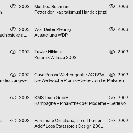
2003
Manfred Butzmann
2003
D
D
ch
Rettet den Kapitalismus! Handelt jetzt!
2003
Wolf Dieter Pfennig
2003
D
D
aus der Serie Architektur der Obdachlosigkeit: Motiv Citylight/Motiv Litfaßsäule
Ausstellung WDP
2003
Troxler Niklaus
2003
CH
CH
Keramik Willisau 2003
2002
Guye Benker Werbeagentur AG BSW
2002
CH
CH
Der Spiegel im Spiegel / Die Leiden des Jungwerdens / Die Muse mit der scharfen Zunge – Serie von dr
Die Weltwoche Promis – Serie von drei Plakaten
2002
KMS Team GmbH
2002
D
D
Kampagne – Pinakothek der Moderne – Serie von zwei Plakaten
er
2002
Hämmerle Christiane, Timo Thurner
2002
D
D
Adolf Loos Staatspreis Design 2001