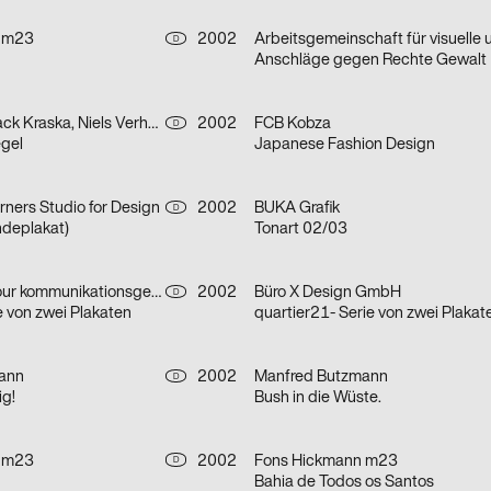
 m23
2002
D
Anschläge gegen Rechte Gewalt
Siena Jakobi, Jack Kraska, Niels Verhaag
2002
FCB Kobza
D
egel
Japanese Fashion Design
rners Studio for Design
2002
BUKA Grafik
D
deplakat)
Tonart 02/03
ade hauser lacour kommunikationsgestaltung gmbh
2002
Büro X Design GmbH
D
e von zwei Plakaten
quartier21- Serie von zwei Plakat
ann
2002
Manfred Butzmann
D
ig!
Bush in die Wüste.
 m23
2002
Fons Hickmann m23
D
Bahia de Todos os Santos