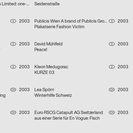
aus einer Serie für Qantas Airways Limited: one-way
Seidenstraße
2003
Publicis Wien A brand of Publicis Group Austria
2003
A
A
Plakatserie Fashion Victim
2003
David Mühlfeld
2003
D
D
r
Peace!
2003
Kleon Medugorac
2003
D
D
KURZE 03
2003
Lea Spörri
2003
CH
CH
ing
Winterhilfe Schweiz
2003
Euro RSCG Catapult AG Switzerland
2003
CH
CH
aus einer Serie für En Vogue: Fisch