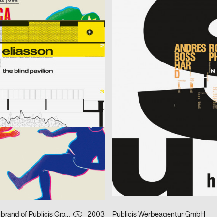
kkka
ufe + Detlef Fiedler)
2003
cyan (Daniela Haufe + Detlef Fiedl
D
– the blind pavillon
better days
2003
lmn
D
aradise
Musica Viva Konzert 26.02.2003
 m23
2003
HardCase Design
D
Paradies No. 5
 m23, Klaus Hesse
2003
Fons Hickmann m23
D
r Deutschland
Should i stay or should i go
eagentur GmbH
2003
Fons Hickmann m23
D
Young and Social
Publicis Wien A brand of Publicis Group Austria
2003
Publicis Werbeagentur GmbH
A