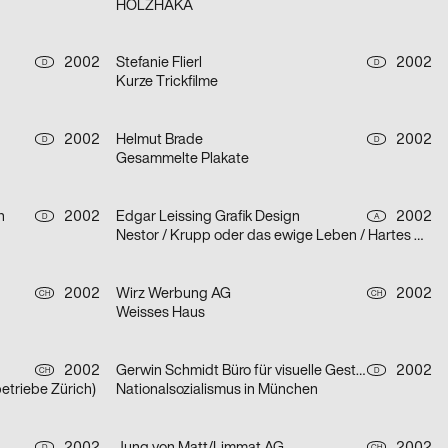
HOLZHAKA
2002
Stefanie Flierl
2002
D
D
Kurze Trickfilme
2002
Helmut Brade
2002
D
D
Gesammelte Plakate
n
2002
Edgar Leissing Grafik Design
2002
D
A
Nestor / Krupp oder das ewige Leben / Hartes Herz – Serie von drei Plakaten
2002
Wirz Werbung AG
2002
CH
CH
Weisses Haus
2002
Gerwin Schmidt Büro für visuelle Gestaltung
2002
CH
D
betriebe Zürich)
Nationalsozialismus in München
D
CH