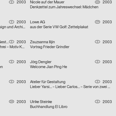
2003
Nicole auf der Mauer
2003
D
CH
Denkzettel zum Jahreswechsel: Mädchen
2003
Lowe AG
2003
D
CH
Doppelplakat Positionierung – Design und Architektur, von der Ausbildung zum Beruf?
aus der Serie VW Golf: Zettelplakat
Gerwin Schmidt Büro für visuelle Gestaltung
2003
Zsuzsanna Ilijin
2003
D
D
aus der Serie DOK.FEST: Motiv Schrei – Motiv Kuss
Vortrag Frieder Grindler
2003
Jörg Dengler
2003
D
D
en
Welcome Jian Ping He
2003
Atelier für Gestaltung
2003
D
D
Lieber Yarsi… – Lieber Carlos… – Serie von zwei Plakaten
2003
Ulrike Steinke
2003
CH
D
Buchhandlung El Libro