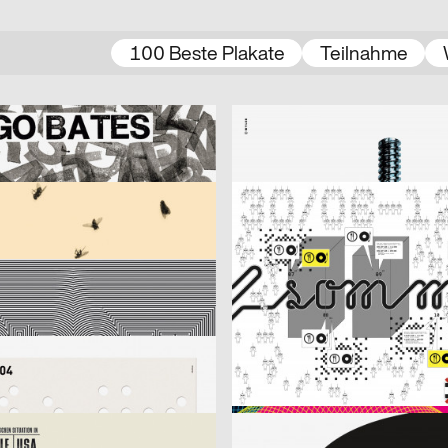
100 Beste Plakate
Teilnahme
ider
2003
Wyler Werbung
CH
tes
Vereinigung für Straßenopfer
2003
Spector
D
r Fliegen ist schöner.
Illegaler Sommer – Programm 1. 
hweh
2003
Monster&Bauchweh
CH
Richter
2003
Bringolf Irion Vögeli
D
lakat Sylvester
Fantoche 03
2003
cyan (Daniela Haufe + Detlef Fiedl
CH