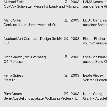
Michael Ziska
2003
L2M3 Kommunik
CH
OLMA – Schweizer Messe für Land- und Milchwirtschaft 2003
Mario Suter
2003
BBDO Campaig
CH
Denkzettel zum Jahreswechsel: Öl
aus einer Seri
Neufrankfurt Corporate Design GmbH
2003
Florian Fischer
D
GO
youth of europe
Siena Jakobi, Niels Verhaag
2003
Svea Schildmann
D
C4-Professur
aus der Serie 
Fenja Spiess
2003
Beate Pietrek
D
Plastilin
Vortrag Frieder
Büro Grotesk
2003
Katrin Stangl
D
Serie Ausstellungsplakate: Wolfgang Vetten – Jürgen Paas – Kunstauktion
Grafik – Ausste