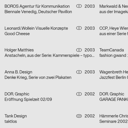
BOROS Agentur für Kommunikation
2003
Markwald & Neu
D
Biennale Venedig, Deutscher Pavillon
Leonardi.Wollein Visuelle Konzepte
2003
CCP, Heye Wie
D
Good Cheese
Holger Matthies
2003
TeamCanada
D
Anstacheln, aus der Serie: Kammerspiele – typografische Themenplakate
fashion gwand 
Anna B. Design
2003
Wagenbreth He
D
Denke Krieg, Serie von zwei Plakaten
Jazzfest Berlin
DOR. Graphic
2002
DOR. Graphic
D
Eröffnung Spielzeit 02/09
GARAGE PAN
Tank Design
2002
Hämmerle Chris
CH
taktlos
Seminare 2002