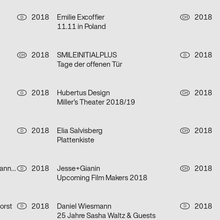
2018
Emilie Excoffier
2018
D
CH
11.11 in Poland
2018
SMILEINITIALPLUS
2018
CH
D
Tage der offenen Tür
2018
Hubertus Design
2018
D
CH
Miller’s Theater 2018/19
2018
Elia Salvisberg
2018
D
CH
Plattenkiste
Bruno Jacoby, Moritz Appich, Johanna Schäfer
2018
Jesse+Gianin
2018
D
CH
Upcoming Film Makers 2018
orst
2018
Daniel Wiesmann
2018
D
D
25 Jahre Sasha Waltz & Guests