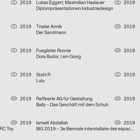
2019
Lukas Eggert, Maximilian Haslauer
2019
D
D
Diplompräsentationen Industriedesign
2019
Troxler Annik
2019
D
CH
Der Sandmann
2019
Fueglister Ronnie
2019
D
CH
Dora Budor, I am Gong
2019
Stahl R
2019
D
D
Lulu
2019
Raffinerie AG für Gestaltung
2019
CH
CH
Bally – Das Geschäft mit dem Schuh
2019
Ismaël Abdallah
2019
CH
CH
RC Toy
BIG 2019 – 3e Biennale interstellaire des espaces d’art de Genève