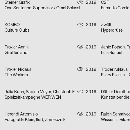
Steiner Grafik
2019
C2F
CH
One Sentence. Supervisor / Omni Selassi
Fumetto Comic 
KOMBO
2019
Zwölf
CH
Culture Clubs
Hyperdrüse
Troxler Annik
2019
Janic Fotsch, 
CH
Giraffenland
Luis Buñuel
Troxler Niklaus
2019
Troxler Niklaus
CH
The Workers
Ellery Eskelin 
Julia Kuon, Sabine Meyer, Christoph Feist
2019
Dähler Dorothe
D
Spielzeitkampagne WER WEN
Kunststipendie
Herendi Artemisio
2019
Ralph Schraivo
CH
Fotografik: Klein, Ifert, Zamecznik
Wissen in Bilde