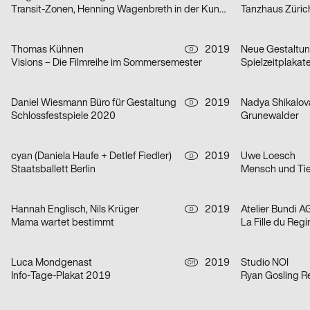
Transit-Zonen, Henning Wagenbreth in der Kunstbibliothek
Tanzhaus Züric
Thomas Kühnen
2019
Neue Gestaltu
D
Visions – Die Filmreihe im Sommersemester
Spielzeitplakat
Daniel Wiesmann Büro für Gestaltung
2019
Nadya Shikalov
D
Schlossfestspiele 2020
Grunewalder
cyan (Daniela Haufe + Detlef Fiedler)
2019
Uwe Loesch
D
Staatsballett Berlin
Mensch und Tie
Hannah Englisch, Nils Krüger
2019
Atelier Bundi A
D
Mama wartet bestimmt
La Fille du Reg
Luca Mondgenast
2019
Studio NOI
CH
Info-Tage-Plakat 2019
Ryan Gosling Re