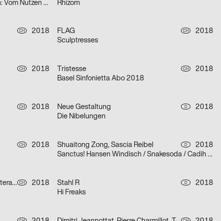
Urbane Künste Ruhr – Peggy Buth: Vom Nutzen der Angst
Rhizom
2018
FLAG
2018
CH
CH
Sculptresses
2018
Tristesse
2018
CH
CH
Basel Sinfonietta Abo 2018
2018
Neue Gestaltung
2018
CH
D
Die Nibelungen
2018
Shuaitong Zong, Sascia Reibel
2018
CH
D
Sanctus! Hansen Windisch / Snakesoda / Cadih / hermesbaby101
Tristesse, Claudiabasel Grafik & Interaktion
2018
Stahl R
2018
CH
D
Hi Freaks
CH
CH