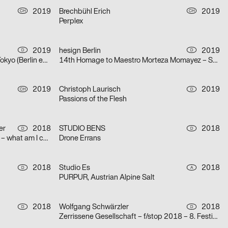
2019
Brechbühl Erich
2019
CH
CH
Perplex
2019
hesign Berlin
2019
D
D
Hideki Nakajima: Made in Japan. Tokyo (Berlin edition)
14th Homage to Maestro Morteza Momayez – Solo exhibition of Jianping He’s works in Tehran
2019
Christoph Laurisch
2019
CH
D
Passions of the Flesh
er
2018
STUDIO BENS
2018
D
D
Saunatalk – How (not) to? Abilities – what am I capable to?
Drone Errans
2018
Studio Es
2018
D
A
PURPUR, Austrian Alpine Salt
2018
Wolfgang Schwärzler
2018
D
D
Zerrissene Gesellschaft – f/stop 2018 – 8. Festival für Fotografie Leipzig