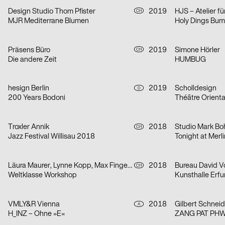
Design Studio Thom Pfister
2019
CH
MJR Mediterrane Blumen
Holy Dings Bum
Präsens Büro
2019
Simone Hörler
CH
Die andere Zeit
HUMBUG
hesign Berlin
2019
Scholldesign
D
200 Years Bodoni
Théâtre Orienta
Troxler Annik
2018
Studio Mark Bo
CH
Jazz Festival Willisau 2018
Tonight at Merli
Läura Maurer, Lynne Kopp, Max Fingerhuth
2018
Bureau David V
CH
Weltklasse Workshop
Kunsthalle Erfu
VMLY&R Vienna
2018
A
H_INZ – Ohne »E«
ZANG PAT PH