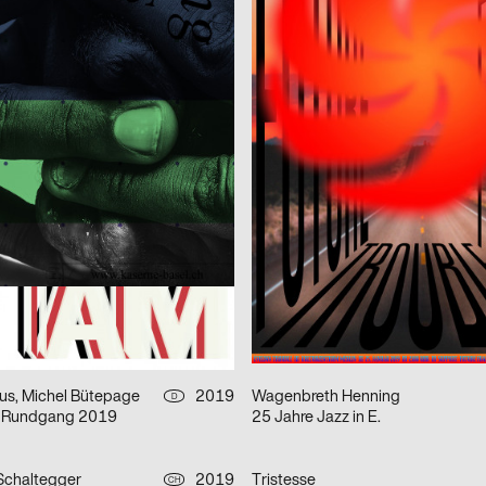
Tanzquartier Wien Kampagne – Jakob Lena Knebl
Mike Gordon
LUS
2019
PANK
D
tellungsplakate
Jazz Festival Willisau 2019
tian Spirig
2019
babyinktwice
CH
n
POW!
 Design
2019
Borinski Louise
D
ings
A Manifesto of Signs for Equality
2019
2xGoldstein
D
e in der gegenwartsmusik
Literatur im Blauen Salon SS2019
us, Michel Bütepage
2019
Wagenbreth Henning
D
 Rundgang 2019
25 Jahre Jazz in E.
 Schaltegger
2019
Tristesse
CH