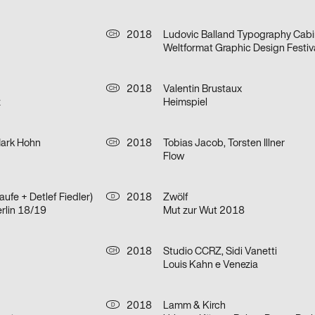
2018
CH
Weltformat Graphic Design Festiv
2018
Valentin Brustaux
CH
z
Heimspiel
Mark Hohn
2018
Tobias Jacob, Torsten Illner
CH
Flow
ufe + Detlef Fiedler)
2018
Zwölf
D
erlin 18/19
Mut zur Wut 2018
2018
Studio CCRZ, Sidi Vanetti
CH
Louis Kahn e Venezia
2018
Lamm & Kirch
D