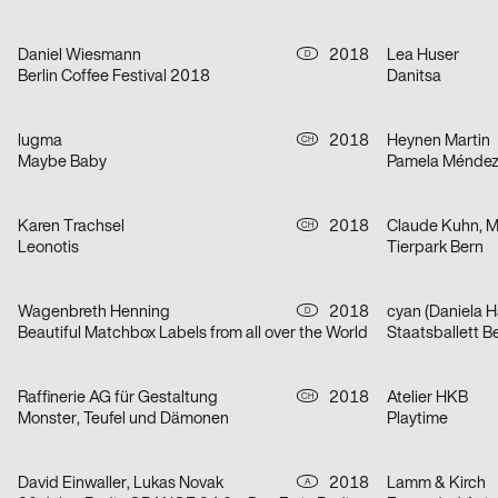
Daniel Wiesmann
2018
Lea Huser
D
Berlin Coffee Festival 2018
Danitsa
lugma
2018
Heynen Martin
CH
Maybe Baby
Pamela Ménde
Karen Trachsel
2018
Claude Kuhn, 
CH
Leonotis
Tierpark Bern
Wagenbreth Henning
2018
cyan (Daniela Ha
D
Beautiful Matchbox Labels from all over the World
Staatsballett B
Raffinerie AG für Gestaltung
2018
Atelier HKB
CH
Monster, Teufel und Dämonen
Playtime
David Einwaller, Lukas Novak
2018
Lamm & Kirch
A