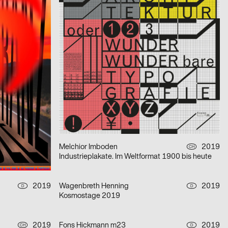
Seen 2.31 PM
2019
SUPERO
2019
CH
CH
La Plage des Six Pompes 2019
2019
Lars Lenhardt Serigrafie & Siebdruck
2019
CH
D
ÜBERDRUCK
2019
Paparelli Nolan
2019
D
D
SBX
2019
Melchior Imboden
2019
D
CH
Industrieplakate. Im Weltformat 1900 bis heute
2019
Wagenbreth Henning
2019
D
D
Kosmostage 2019
2019
Fons Hickmann m23
2019
CH
D