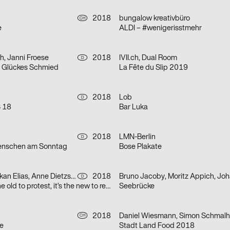
2018
bungalow kreativbüro
CH
e
ALDI – #wenigerisstmehr
h, Janni Froese
2018
IVII.ch, Dual Room
D
s Glückes Schmied
La Fête du Slip 2019
2018
Lob
D
S 18
Bar Luka
2018
LMN-Berlin
D
enschen am Sonntag
Bose Plakate
Silvan Possa, Erkan Elias, Anne Dietzsch
2018
D
It’s a book, it’s the old to protest, it’s the new to request
Seebrücke
2018
Daniel Wiesmann, Simon Schmalh
CH
e
Stadt Land Food 2018