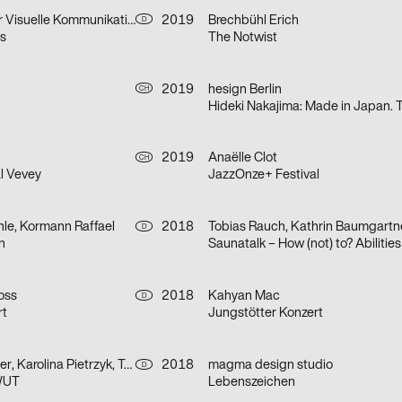
HJS – Atelier für Visuelle Kommunikation
2019
Brechbühl Erich
D
s
The Notwist
2019
hesign Berlin
CH
2019
Anaëlle Clot
CH
l Vevey
JazzOnze+ Festival
hle, Kormann Raffael
2018
Tobias Rauch, Kathrin Baumgartn
D
n
oss
2018
Kahyan Mac
D
rt
Jungstötter Konzert
Gilbert Schneider, Karolina Pietrzyk, Tobias Wenig
2018
magma design studio
D
WUT
Lebenszeichen