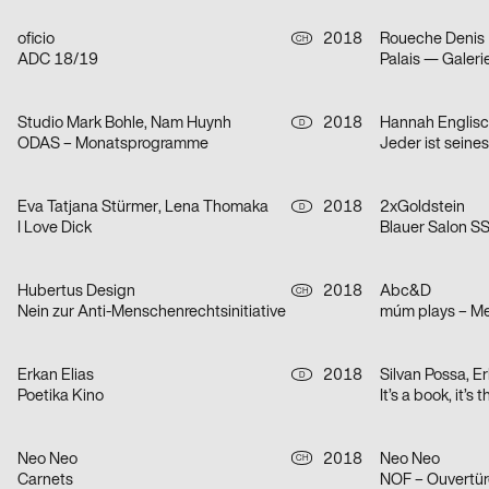
oficio
2018
Roueche Denis
CH
ADC 18/19
Palais — Galeri
Studio Mark Bohle, Nam Huynh
2018
Hannah Englisc
D
ODAS – Monatsprogramme
Jeder ist seine
Eva Tatjana Stürmer, Lena Thomaka
2018
2xGoldstein
D
I Love Dick
Blauer Salon S
Hubertus Design
2018
Abc&D
CH
Nein zur Anti-Menschenrechtsinitiative
múm plays – M
Erkan Elias
2018
D
Poetika Kino
Neo Neo
2018
Neo Neo
CH
Carnets
NOF – Ouvertür