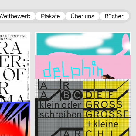
Wettbewerb
Plakate
Über uns
Bücher
2019
Niklas Berlec, Hahn Mark Julien
2019
CH
D
LUFF 2019 – Lausanne Underground Film & Music Festival
Ten Years After – 10 Jahre Talentstiftung Henning Tögel
2019
Drasdos – Form Follows Us
2019
A
D
Delphin Garage
2019
Claudiabasel Grafik & Interaktion
2019
CH
CH
AR Specimen
el
2019
Data-Orbit
2019
D
CH
Bricolage
2019
Arbnore Toska
2019
D
CH