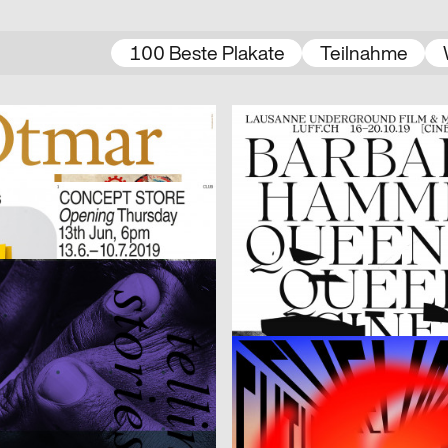
100 Beste Plakate
Teilnahme
2019
Dimitri Jeannottat
CH
 Der erste Abt + Die Welt
2019
Studio Es, Arjun Gilgen
A
 CLUB
Topfpalmen
afik & Interaktion
2019
Claudiabasel Grafik & Interaktion
CH
agne 19/20
Swim City
afik & Interaktion
2019
Studio Mark Bohle, Kormann Raffa
CH
Tonight at Merlin
2019
Bene Rohlmann
A