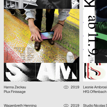
Very Much Dutch
Atelier Poisson
2019
SMILEINITIALP
CH
Les Étés d’Yverdon
SPOILER – Auss
Dienstleistungsplattform Institut Visuelle Kommunikation, Hoang Nguyen
2019
Rob&Rose, Chris
CH
Future Sense
Werkstatt Alpe
Ariane Spanier Design
2019
Ariane Spanier
D
Akademiekonzerte – Orchester des Nationaltheaters Mannheim, Spielzeit 2
The Lives Of Th
Pigment
2019
2xGoldstein
CH
Adapt – Solar So Good, So Far Not Good
(zwischen)räum
Hanna Zeckau
2019
Leonie Ambrosi
D
Plux Finissage
HfG Offenbach
Wagenbreth Henning
2019
Studio Nicolas
D