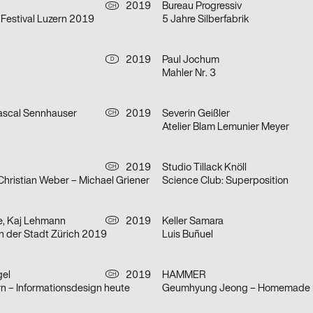
2019
Bureau Progressiv
CH
Festival Luzern 2019
5 Jahre Silberfabrik
2019
Paul Jochum
D
Mahler Nr. 3
Pascal Sennhauser
2019
Severin Geißler
CH
Atelier Blam Lemunier Meyer
2019
Studio Tillack Knöll
CH
– Christian Weber – Michael Griener
Science Club: Superposition
e, Kaj Lehmann
2019
Keller Samara
CH
n der Stadt Zürich 2019
Luis Buñuel
gel
2019
HAMMER
CH
rn – Informationsdesign heute
Geumhyung Jeong – Homemade 