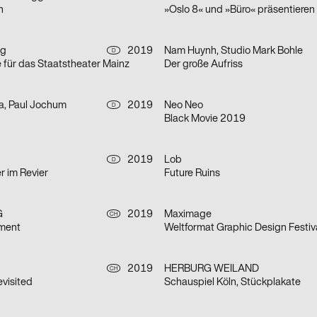
h
ng
2019
Nam Huynh, Studio Mark Bohle
D
e für das Staatstheater Mainz
Der große Aufriss
a, Paul Jochum
2019
Neo Neo
D
Black Movie 2019
2019
Lob
D
r im Revier
Future Ruins
G
2019
Maximage
CH
iment
Weltformat Graphic Design Festiv
2019
HERBURG WEILAND
CH
visited
Schauspiel Köln, Stückplakate