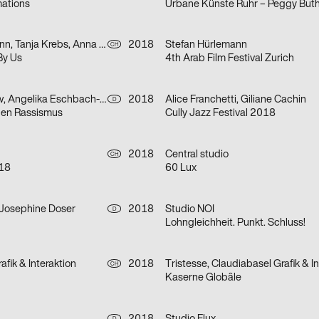
ations
Stefan Hürlemann, Tanja Krebs, Anna Pravorotskaya, Laurence Lok Hang Hau
2018
Stefan Hürlemann
CH
By Us
4th Arab Film Festival Zurich
Gunter Rambow, Angelika Eschbach-Rambow
2018
Alice Franchetti, Giliane Cachin
D
en Rassismus
Cully Jazz Festival 2018
2018
Central studio
CH
18
60 Lux
 Josephine Doser
2018
Studio NOI
D
Lohngleichheit. Punkt. Schluss!
afik & Interaktion
2018
CH
Kaserne Globâle
D