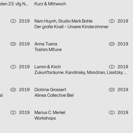
»Oslo 8« und »Büro« präsentieren den 23. vfg Nachwuchsförderpreis für Fotografie
Kurz & Mittwoch
2019
Nam Huynh, Studio Mark Bohle
2019
D
D
Der große Knall – Unsere Kinderzimmer
2019
Anna Tuena
2019
CH
CH
Toshiro Mifune
2019
Lamm & Kirch
2019
D
D
Zukunftsräume. Kandinsky, Mondrian, Lissitzky und die abstrakt-konstruktive Avantgarde in Dresden 1919–1932
2019
Diotima Grossert
2019
CH
CH
al
Alinea Collective Biel
2019
Marius C. Merkel
2019
D
D
Workshops