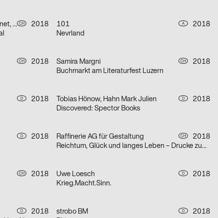
Ludovic Balland Typography Cabinet, Julian Humm
2018
101
2018
CH
A
al
Nevrland
2018
Samira Margni
2018
CH
CH
Buchmarkt am Literaturfest Luzern
2018
Tobias Hönow, Hahn Mark Julien
2018
D
D
Discovered: Spector Books
2018
Raffinerie AG für Gestaltung
2018
D
CH
Reichtum, Glück und langes Leben – Drucke zum chinesischen Neujahr
2018
Uwe Loesch
2018
CH
D
Krieg.Macht.Sinn.
2018
strobo BM
2018
D
D