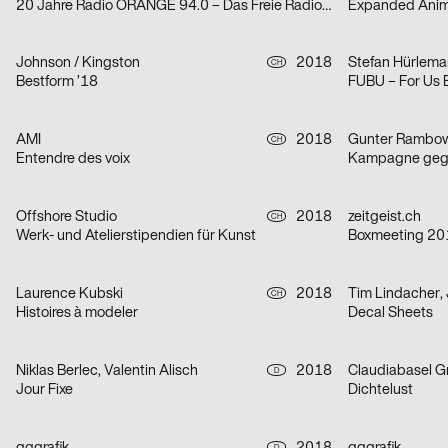
20 Jahre Radio ORANGE 94.0 – Das Freie Radio in Wien
Expanded Anim
Johnson / Kingston
2018
CH
Bestform ’18
FUBU – For Us 
AMI
2018
CH
Entendre des voix
Kampagne geg
Offshore Studio
2018
zeitgeist.ch
CH
Werk- und Atelierstipendien für Kunst
Boxmeeting 20
Laurence Kubski
2018
Tim Lindacher,
CH
Histoires à modeler
Decal Sheets
Niklas Berlec, Valentin Alisch
2018
Claudiabasel Gr
D
Jour Fixe
Dichtelust
D