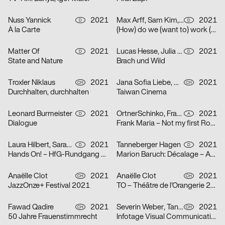
Nuss Yannick
2021
Max Arff, Sam Kim, Dokho Shin
2021
D
D
À la Carte
(How) do we (want to) work (together) (as (socially engaged) designers (students and neighbors)) (in neoliberal times)?
Matter Of
2021
Lucas Hesse, Julia Löffler
2021
D
D
State and Nature
Brach und Wild
Troxler Niklaus
2021
Jana Sofia Liebe, Wetli Tanaka Minami
2021
CH
CH
Durchhalten, durchhalten
Taiwan Cinema
Leonard Burmeister
2021
OrtnerSchinko, Frank Maria
2021
D
A
Dialogue
Frank Maria – Not my first Rodeo
Laura Hilbert, Sarah Stendel
2021
Tanneberger Hagen
2021
D
D
Hands On! – HfG-Rundgang 2021
Marion Baruch: Décalage – Ausstellung in der der HGB Galerie
Anaëlle Clot
2021
Anaëlle Clot
2021
CH
CH
JazzOnze+ Festival 2021
TO – Théâtre de l’Orangerie 2021
Fawad Qadire
2021
Severin Weber, Tanja Vogt, Elia Geiger, Ladina Döring, Nicola Canziani
2021
CH
CH
50 Jahre Frauenstimmrecht
Infotage Visual Communication 2021 Zürcher Hochschule der Künste