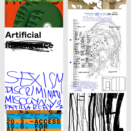
Human Parasite
Etudes d’espace [Raumstudien] n° 1-52 – Visarte Vaud
DIA Studio
2021
Vinzenz Meyner
2021
CH
CH
Optimo – Antique Legacy
Zirkuliere! Eine Konspiration
Isabell Hammelbeck, Jana Michael
2021
2xGoldstein
2021
D
D
Artificial Sexism
Architecture Infrastructure Landscape – Construction and Representation of the Territory in Latin America [Architektur Infrastruktur Landschaft – Konstruktion und Repräsentation des Territoriums in Lateinamerika]
Adele Stroh
2021
Maximage
2021
D
CH
Geburt erfolgreich – das Leben ist kein Robinson Club
ARSENIC Saison 2021–2022
3007
2021
3007
2021
A
A
Frauen der Wiener Werkstätte
Rechnitz (Anđeo uništenja) / Rechnitz (Der Würgeengel) by Elfriede Jelinek
Claudiabasel Grafik & Interaktion
2021
Claudiabasel Grafik & Interaktion
2021
CH
CH
S AM Accsess for all
Die Nase
Balmer Hählen
2021
Balmer Hählen
2021
CH
CH
Foreign Agent – Live Bold
Fabienne Levy – Romane De Watteville
Phila Büdding, Jana Rzehak
2021
figures
2021
D
CH
Jazzkabinett
Kunsthalle Fribourg 30/40 ans Jubilé