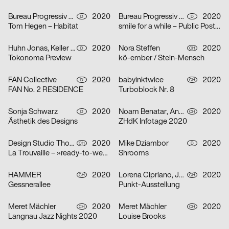
Bureau Progressiv visuelle Kommunikation
2020
Bureau Progressiv visuelle Kommunikation
2020
D
D
Tom Hegen – Habitat
smile for a while – Public Poster Gallery Reloaded
Huhn Jonas, Keller Dominik
2020
Nora Steffen
2020
D
CH
Tokonoma Preview
kö-ember / Stein-Mensch
FAN Collective
2020
babyinktwice
2020
D
CH
FAN No. 2 RESIDENCE
Turboblock Nr. 8
Sonja Schwarz
2020
Noam Benatar, Anamaria Fernandez, Vilté Jurgutyté, Keller Samara
2020
D
CH
Ästhetik des Designs
ZHdK Infotage 2020
Design Studio Thom Pfister
2020
Mike Dziambor
2020
CH
D
La Trouvaille – »ready-to-wear«
Shrooms
HAMMER
2020
Lorena Cipriano, Julia Hoogkamer
2020
CH
CH
Gessnerallee
Punkt-Ausstellung
Meret Mächler
2020
Meret Mächler
2020
CH
CH
Langnau Jazz Nights 2020
Louise Brooks