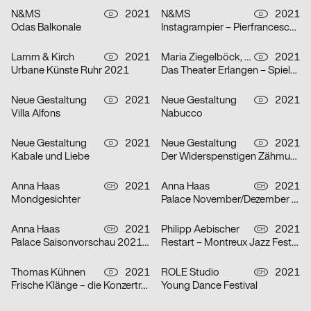
N&MS
2021
N&MS
2021
D
D
Odas Balkonale
Instagrampier – Pierfrancesco Celada
Lamm & Kirch
2021
Maria Ziegelböck, Neue Gestaltung
2021
D
D
Urbane Künste Ruhr 2021
Das Theater Erlangen – Spielzeit 2021/22
Neue Gestaltung
2021
Neue Gestaltung
2021
D
D
Villa Alfons
Nabucco
Neue Gestaltung
2021
Neue Gestaltung
2021
D
D
Kabale und Liebe
Der Widerspenstigen Zähmung
Anna Haas
2021
Anna Haas
2021
CH
CH
Mondgesichter
Palace November/Dezember 2021
Anna Haas
2021
Philipp Aebischer
2021
CH
CH
Palace Saisonvorschau 2021/22
Restart – Montreux Jazz Festival 2021
Thomas Kühnen
2021
ROLE Studio
2021
D
CH
Frische Klänge – die Konzertreihe
Young Dance Festival