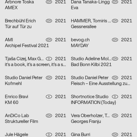
Arbnore Toska
2021
Dana Tanaka-Lingg
2021
CH
CH
AMEX
Eva
Brechbühl Erich
2021
HAMMER, Tomiris Shyngyssova
2021
CH
CH
Tür auf Tür zu
Gessnerallee
AMI
2021
bevog.ch
2021
CH
CH
Archipel Festival 2021
MAYDAY
Tjaša Cizej, Max Gültig, Laura Hähnel, Basil Haug
2021
Studio Adeline Mollard, Coboi
2021
D
CH
it’s a book, it’s a screen, it’s a space in between
Bad Bonn Kilbi 2021
Studio Daniel Peter
2021
Studio Daniel Peter
2021
CH
CH
Kofmehl
Fleisch – Eine Ausstellung zum Innenleben
Enrico Bravi
2021
Shortnotice Studio
2021
A
D
KM 60
INFORMATION (Today)
AnDiCo Lab
2021
Vera Oberholzer, Tonja Wüthrich
2021
CH
CH
Struktureller Film
Georges Franju
Jule Hägele
2021
Gina Burri
2021
D
CH