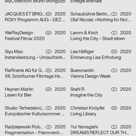
MyCollection: Bruno Monguzzi
Énergie animale
JACQUES ET BRIGITTE
2020
Schaubühne Berlin, Olaf Nicolai
2020
CH
D
ROXY Programm AUG – DEZ 2020
Olaf Nicolai: »Nothing for Nothing/Try again«
WePlayDesign
2020
Lamm & Kirch
2020
CH
D
Festival Filmar 2020
Living the City – Stadt leben
Siyu Mao
2020
Lea Häfliger
2020
D
CH
Instandsetzung – Umlauftank 2
Erinnerung Lisa Erfindung
Raffinerie AG für Gestaltung
2020
Bueronardin
2020
CH
A
56. Solothurner Filmtage Home Edition
Vienna Design Week
Heynen Martin
2020
Stahl R
2020
CH
D
Lesen für Bier
Imagine the City
Studio Terhedebrügge
2020
Christian Knöpfel
2020
D
CH
Europäischer Kultursommer Fellbach
Living Library
Radziejewski Robert
2020
Yui Yamagishi
2020
D
D
Fragmentation – Frammenti di Due
DREAMS REFLECT OUR THOUGHTS