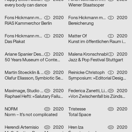
every body can dance
Wiener Staatsoper
Fons Hickmann m23
2020
Fons Hickmann m23
2020
D
D
RIAS Kammerchor Berlin
Bereicherung
Fons Hickmann m23
2020
Matter Of
2020
D
D
Das Plakat
Kunst im öffentlichen Raum in Stuttgart
Ariane Spanier Design
2020
Malena Kronschnabl
2020
D
D
50 Years Museum of Contemporary Art Skopje
Jazz & Pop Festival Stuttgart
Martin Stoecklin & Melina Wilson
2020
Reinicke Christoph
2020
CH
D
Olafur Eliasson, Symbiotic Seeing, Kunsthaus Zürich
Symposium: »Editorial Design Now«
Maximage, Studio Raphael Hefti
2020
Federica Zanetti, Linggi Annina
2020
CH
CH
Raphael Hefti: »Salutary Failures«
»Von Zwischenfall bis Zündschnur« – Sammlungsausstellung der Hochschule Luzern – Design & Kunst
NORM
2020
Tristesse
2020
CH
CH
Norm – It’s not complicated
Total Space
Herendi Artemisio
2020
Hren Iza
2020
CH
CH