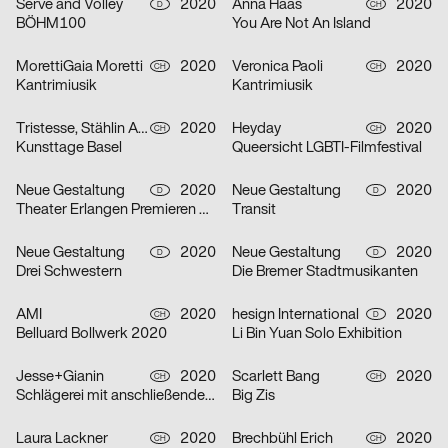
Serve and Volley
2020
Anna Haas
2020
D
CH
BÖHM100
You Are Not An Island
MorettiGaia Moretti
2020
Veronica Paoli
2020
CH
CH
Kantrimiusik
Kantrimiusik
Tristesse, Stählin Alena
2020
Heyday
2020
CH
CH
Kunsttage Basel
Queersicht LGBTI-Filmfestival
Neue Gestaltung
2020
Neue Gestaltung
2020
D
D
Theater Erlangen Premieren 20/21
Transit
Neue Gestaltung
2020
Neue Gestaltung
2020
D
D
Drei Schwestern
Die Bremer Stadtmusikanten
AMI
2020
hesign International
2020
CH
D
Belluard Bollwerk 2020
Li Bin Yuan Solo Exhibition
Jesse+Gianin
2020
Scarlett Bang
2020
CH
CH
Schlägerei mit anschließender Diskussion
Big Zis
Laura Lackner
2020
Brechbühl Erich
2020
CH
CH