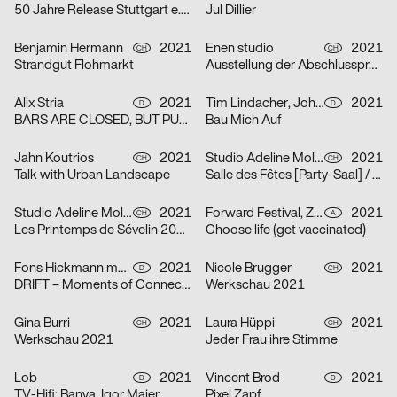
50 Jahre Release Stuttgart e. V.
Jul Dillier
Benjamin Hermann
2021
Enen studio
2021
CH
CH
Strandgut Flohmarkt
Ausstellung der Abschlussprojekte 2021 HEAD
Alix Stria
2021
Tim Lindacher, Johannes Schreiner
2021
D
D
BARS ARE CLOSED, BUT PUB IS OPEN! [Bars sind geschlossen, doch PUB ist geöfffnet!]
Bau Mich Auf
Jahn Koutrios
2021
Studio Adeline Mollard
2021
CH
CH
Talk with Urban Landscape
Salle des Fêtes [Party-Saal] / Orphelins [Waisen]
Studio Adeline Mollard
2021
Forward Festival, ZWUPP, Maša Stanic
2021
CH
A
Les Printemps de Sévelin 2021 [Sévelin-Frühling 2021]
Choose life (get vaccinated)
Fons Hickmann m23
2021
Nicole Brugger
2021
D
CH
DRIFT – Moments of Connection
Werkschau 2021
Gina Burri
2021
Laura Hüppi
2021
CH
CH
Werkschau 2021
Jeder Frau ihre Stimme
Lob
2021
Vincent Brod
2021
D
D
TV-Hifi: Banya, Igor Maier
Pixel Zapf