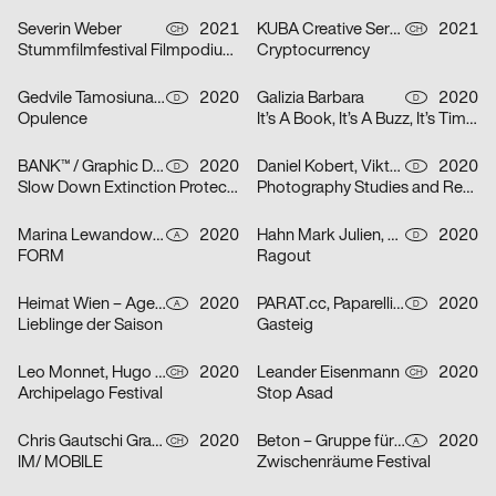
Severin Weber
2021
KUBA Creative Services
2021
CH
CH
Stummfilmfestival Filmpodium Zürich
Cryptocurrency
Gedvile Tamosiunaite, Jelena Luise, Shuaitong Zong
2020
Galizia Barbara
2020
D
D
Opulence
It’s A Book, It’s A Buzz, It’s Time to Discuss
BANK™ / Graphic Design Today
2020
Daniel Kobert, Viktor Lentzen
2020
D
D
Slow Down Extinction Protect Biodiversity
Photography Studies and Research
Marina Lewandowska
2020
Hahn Mark Julien, Kormann Raffael
2020
A
D
FORM
Ragout
Heimat Wien – Agentur für Veränderung
2020
PARAT.cc, Paparelli Nolan
2020
A
D
Lieblinge der Saison
Gasteig
Leo Monnet, Hugo Jauffret
2020
Leander Eisenmann
2020
CH
CH
Archipelago Festival
Stop Asad
Chris Gautschi Graphic & Editorial design
2020
Beton – Gruppe für Gestaltung
2020
CH
A
IM/ MOBILE
Zwischenräume Festival