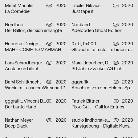
Meret Mächler
2020
Troxler Niklaus
2020
CH
CH
La Comédie
Just tape it!
Nordland
2020
Nordland
2020
CH
CH
Der Ballon, der sich erhängte
Adelboden Ghost Edition
Hubertus Design
2020
0xfff, 0x000
2020
CH
CH
MAH – COME TO MAHMAH
Gli occhi. La testa. Le braccia. Le mani. Il cuore. Grazie.
Lars Schrodberger
2020
Marc Lieberherr, David Zwicker
2020
D
CH
Austausch bildet
30 Jahre Zwicker AG Licht
Daryl Schiltknecht
2020
gggrafik
2020
CH
D
Wohin mit unserer Wirtschaft?
Abschied von den Helden, Spielzeit 19/20
gggrafik, Vincent Brod
2020
Patrick Bittner
2020
D
D
Der bunte Hund
PixxelCult – Call for Entries
Nathan Meyer
2020
studio lindhorst-emme
2020
CH
D
Deep Black
Kunstgebung – Digitale Kunstauktion