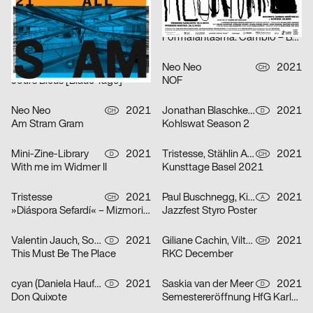
Atelier Bundi AG
2021
Herendi Artemisio
2021
CH
CH
Edgar
Formafantasma: Cambio – Baum, Holz, Mensch
Neo Neo
2021
Neo Neo
2021
CH
CH
Jours Bleus [Blaue Tage]
NOF
Neo Neo
2021
Jonathan Blaschke, Bruno Jacoby
2021
CH
D
Am Stram Gram
Kohlswat Season 2
Mini-Zine-Library
2021
Tristesse, Stählin Alena
2021
D
CH
With me im Widmer II
Kunsttage Basel 2021
Tristesse
2021
Paul Buschnegg, Kilian Hanappi, Marcus Wagner
2021
CH
A
»Diáspora Sefardí« – Mizmorim Kammermusik Festival
Jazzfest Styro Poster
Valentin Jauch, Sonia González
2021
Giliane Cachin, Vilté Jurgutyté
2021
D
CH
This Must Be The Place
RKC December
cyan (Daniela Haufe + Detlef Fiedler)
2021
Saskia van der Meer
2021
D
D
Don Quixote
Semestereröffnung HfG Karlsruhe