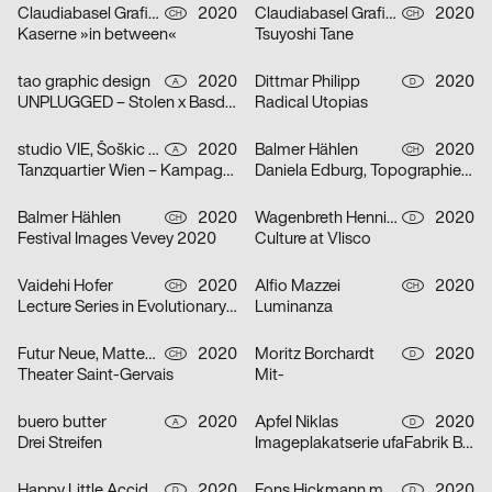
Claudiabasel Grafik & Interaktion
2020
Claudiabasel Grafik & Interaktion
2020
CH
CH
Kaserne »in between«
Tsuyoshi Tane
tao graphic design
2020
Dittmar Philipp
2020
A
D
UNPLUGGED – Stolen x Basdban
Radical Utopias
studio VIE, Šoškic Katarina, Scherabon Herwig
2020
Balmer Hählen
2020
A
CH
Tanzquartier Wien – Kampagne Camilla Schielin
Daniela Edburg, Topographies of Transformation
Balmer Hählen
2020
Wagenbreth Henning
2020
CH
D
Festival Images Vevey 2020
Culture at Vlisco
Vaidehi Hofer
2020
Alfio Mazzei
2020
CH
CH
Lecture Series in Evolutionary Ecology
Luminanza
Futur Neue, Matteo Venet
2020
Moritz Borchardt
2020
CH
D
Theater Saint-Gervais
Mit-
buero butter
2020
Apfel Niklas
2020
A
D
Drei Streifen
Imageplakatserie ufaFabrik Berlin
Happy Little Accidents
2020
Fons Hickmann m23
2020
D
D