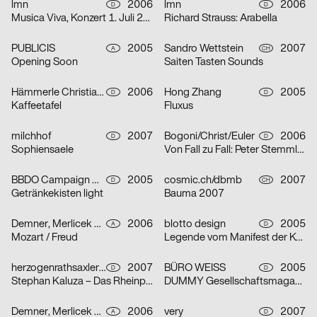
lmn
2006
lmn
2006
D
D
Musica Viva, Konzert 1. Juli 2006
Richard Strauss: Arabella
PUBLICIS
2005
Sandro Wettstein
2007
A
CH
Opening Soon
Saiten Tasten Sounds
Hämmerle Christiane, blotto design
2006
Hong Zhang
2005
D
D
Kaffeetafel
Fluxus
milchhof
2007
Bogoni/Christ/Euler
2006
D
D
Sophiensaele
Von Fall zu Fall: Peter Stemmler
BBDO Campaign GmbH Düsseldorf
2005
cosmic.ch/dbmb
2007
D
CH
Getränkekisten light
Bauma 2007
Demner, Merlicek & Bergmann
2006
blotto design
2005
A
D
Mozart / Freud
Legende vom Manifest der Kommunistischen Partei
herzogenrathsaxler design
2007
BÜRO WEISS
2005
D
D
Stephan Kaluza – Das Rheinprojekt
DUMMY Gesellschaftsmagazin – Thema Revolution
Demner, Merlicek & Bergmann
2006
very
2007
A
D