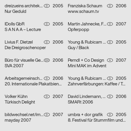
dreizueins architekturdesigngrafik für Group.IE
2005
Franziska Schaum
2006
D
D
Nur Geduld
www.schaum.tv
IDolls GbR
2005
Martin Jahnecke, Friederike Kühne, Bastian Renner, Jana Steffen
2007
D
D
S A N A A – Lecture
Opferpopp
Livius F. Dietzel
2006
Young & Rubicam GmbH & Co. KG
2005
D
D
Die Dreigroschenoper
Guy / Black
Büro für visuelle Gestaltung: Kreis offen
2006
Perndl + Co Design
2007
CH
A
SVA 2007
Mini MAK im Advent
Arbeitsgemeinschaft für visuelle und verbale Kommunikation Uwe Loesch
2006
Young & Rubicam GmbH & Co. KG
2005
D
D
20. Internationale Plakatbiennale Warschau
Zahnverfärbungen: Kaffee / Tee / Zigaretten
Volker Kühn
2007
David Lindemann, Matthias Wörle
2006
D
D
Türkisch Delight
SMARt 2006
bildwechsel.net/image-shift.net
2007
umbra + dor grafik
2005
D
D
mayday 2007
8. Festival für Stummfilm und Musik