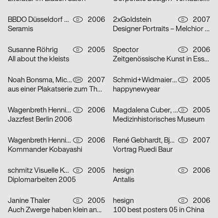
BBDO Düsseldorf GmbH
2006
2xGoldstein
2007
D
D
Seramis
Designer Portraits – Melchior Imboden
Susanne Röhrig
2005
Spector
2006
D
D
All about the kleists
Zeitgenössische Kunst in Essen
Noah Bonsma, Michael Flückiger, Sabrina Tiller
2007
Schmid+Widmaier Design
2005
CH
D
aus einer Plakatserie zum Thema Integration
happynewyear
Wagenbreth Henning
2006
Magdalena Cuber, Manuel Rigel
2005
D
D
Jazzfest Berlin 2006
Medizinhistorisches Museum
Wagenbreth Henning
2006
René Gebhardt, Björn Kernspeckt, Sebastian Locke
2007
D
D
Kommander Kobayashi
Vortrag Ruedi Baur
schmitz Visuelle Kommunikation
2005
hesign
2006
D
D
Diplomarbeiten 2005
Antalis
Janine Thaler
2005
hesign
2006
D
D
Auch Zwerge haben klein angefangen
100 best posters 05 in China