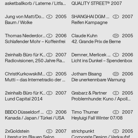
asketballkorb / Laterne / Litfaßsäule
QUALITY STREET® 2007
Jung von Matt/Donau Werbeagentur GmbH
2005
SHANGHAI DGM Werbeagentur GmbH & Co. KG
2007
A
D
Baum / Wolke
Reifen Kampagne
Thomas Niederdorfer, Demner, Merlicek & Bergmann
2006
Claude Kuhn
2005
A
CH
Schlafender Mohr – Koffeinfrei
42. Grande Prix de Berne
2einhalb Büro für Kommunikation, mischen
2007
Demner, Merlicek & Bergmann
2006
D
A
Radiovisionen, 250 Jahre Radio
Licht ins Dunkel – Spendenbox
ChristKurkowskiMannsSchmidt
2005
Jotham Bisang
2006
D
CH
Mutti – das Internetradio der Kunsthochschule Berlin-Weißensee
Die unerkennbare Warnung
2einhalb Büro für Kommunikation, Camilla Ander, Anna Norberg
2007
Grabarz & Partner
2005
D
D
Lund Capital 2014
Problemhunde: Kuno / Apollo / Beverly
BBDO Düsseldorf GmbH
2006
Timo Thurner
2007
D
D
Kanada / Japan / Türkei / USA
Heyluigi Fall Winter 07/08
2xGoldstein
2007
strichpunkt
2005
D
D
Literatur im Blauen Salon
Corporate Design / Verkaufsförderung / Text