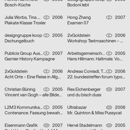
Bosch-Küche
Bodoni lebt
Julia Worbs, Tina Worbs
2006
Hong Zhang
2007
D
D
Plakate Klasse Troxler
Examen 07
designgruppe koop
2005
2xGoldstein
2006
D
D
Dschungelbuch
Workshop Textmaschinen – Maschinentext
Publicis Group Austria GmbH, Evelina Sava
2007
Arbeitsgemeinschaft für visuelle und verbale Kommunikation Uwe Loesch
2005
A
D
Garnier History Kampagne
Hans Hillmann. Haltmale. Vom Plakat zum Bildroman
2xGoldstein
2006
Andreas Conradi, Tino Graß, Martin Hoffmann, Tristan Schmitz
2006
D
D
Acht Orte – Eine Reise in Afghanistan
22. bundestreffen forum typografie/walbaum tanzt grotesk
Christian Büning
2005
Res Eichenberger
2007
D
CH
Vincent van Gogh – alle Bilder / nur die Porträts
und du bisch duss
L2M3 Kommunikationsdesign
2005
Ultrabazar
2006
D
CH
Contenance. Fassung bewahren
Mr. Quintron & Miss Pussycat
Eisenmann Grafik
2007
Hervé Stadelmann
2005
CH
CH