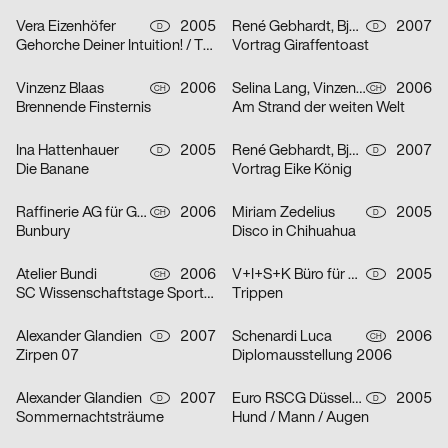
Vera Eizenhöfer
2005
René Gebhardt, Björn Kernspeckt, Sebastian Locke
2007
D
D
Gehorche Deiner Intuition! / Traue Deinem Reflex!
Vortrag Giraffentoast
Vinzenz Blaas
2006
Selina Lang, Vinzenz Blaas
2006
CH
CH
Brennende Finsternis
Am Strand der weiten Welt
Ina Hattenhauer
2005
René Gebhardt, Björn Kernspeckt, Sebastian Locke
2007
D
D
Die Banane
Vortrag Eike König
Raffinerie AG für Gestaltung
2006
Miriam Zedelius
2005
CH
D
Bunbury
Disco in Chihuahua
Atelier Bundi
2006
V+I+S+K Büro für Visuelle Kommunikation
2005
CH
D
SC Wissenschaftstage Sport/Biel
Trippen
Alexander Glandien
2007
Schenardi Luca
2006
D
CH
Zirpen 07
Diplomausstellung 2006
Alexander Glandien
2007
Euro RSCG Düsseldorf
2005
D
D
Sommernachtsträume
Hund / Mann / Augen