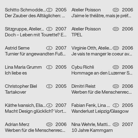
Schitto Schmodde Waack Werbeagentur GmbH
2005
Atelier Poisson
2006
D
CH
Der Zauber des Alltäglichen: Punk / Unplugged / E-Mail / Tattoo
J’aime le théâtre, mais je préfère la télévision
Sitzgruppe, Ateliergemeinschaft selbständiger Grafik-Designerinnen
2007
Atelier Poisson
2006
D
CH
Doch – Leben mit Tourette? Erst recht!
TPEL
Astrid Seme
2007
Virginie Otth, Atelier Poisson
2006
A
CH
Turnier für angewandten Fußball 5
Je vais te manger le coeur avec mes petites dents
Lina Maria Grumm
2005
Cybu Richli
2006
D
CH
Ich liebe es
Hommage an den Luzerner Straßenphilosophen Emil Manser
Christopher Biel
2005
Dimitri Reist
2006
D
CH
Tartakover
Werben für die Menschenrechte
Käthe Ivansich, Elia Sarraffan
2007
Fabian Fenk, Lina Maria Grumm, Jakob Kirch, Nella Rieken
2005
A
D
Macht Design glücklich? Vortrag Ruedi Baur
Wanderlust Leipzig/Glasgow
Adrian Merz
2006
Nina Wehrle, Mattias Leutwyler
2007
CH
CH
Werben für die Menschenrechte
10 Jahre Kammgarn