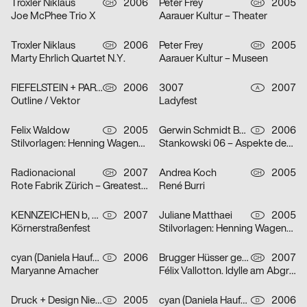
Troxler Niklaus
2006
Peter Frey
2005
CH
CH
Joe McPhee Trio X
Aarauer Kultur – Theater
Troxler Niklaus
2006
Peter Frey
2005
CH
CH
Marty Ehrlich Quartet N.Y.
Aarauer Kultur – Museen
FIEFELSTEIN + PARTNER – BUREAU FÜR VISUELLE KOMMUNIKATION
2006
3007
2007
CH
A
Outline / Vektor
Ladyfest
Felix Waldow
2005
Gerwin Schmidt Büro für visuelle Gestaltung
2006
D
D
Stilvorlagen: Henning Wagenbreth
Stankowski 06 – Aspekte des Gesamtwerks
Radionacional
2007
Andrea Koch
2005
CH
CH
Rote Fabrik Zürich – Greatest Summer Resort
René Burri
KENNZEICHEN b, Agentur für Markenkommunikation, Dirk Moll
2007
Juliane Matthaei
2005
D
D
Körnerstraßenfest
Stilvorlagen: Henning Wagenbreth
cyan (Daniela Haufe + Detlef Fiedler)
2006
Brugger Hüsser gestalten
2007
D
CH
Maryanne Amacher
Félix Vallotton. Idylle am Abgrund
Druck + Design Niehoff GmbH
2005
cyan (Daniela Haufe + Detlef Fiedler)
2006
D
D