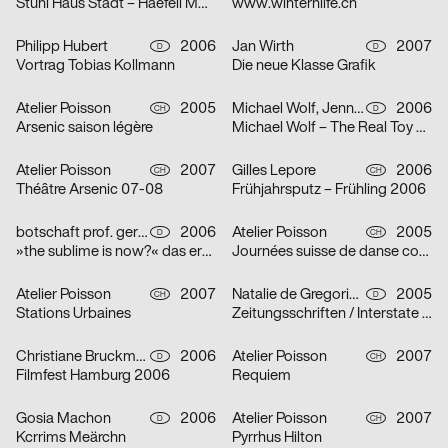
Stuhl Haus Stadt – Haefeli Moser Steiger
www.winterhilfe.ch
Philipp Hubert
2006
Jan Wirth
2007
D
D
Vortrag Tobias Kollmann
Die neue Klasse Grafik
Atelier Poisson
2005
Michael Wolf, Jennie Boie, Büro für Gestaltung Janssen
2006
CH
D
Arsenic saison légère
Michael Wolf – The Real Toy Story
Atelier Poisson
2007
Gilles Lepore
2006
CH
CH
Théâtre Arsenic 07-08
Frühjahrsputz – Frühling 2006
botschaft prof. gertrud nolte visuelle kommunikation und beratung
2006
Atelier Poisson
2005
D
CH
»the sublime is now?« das erhabene in der zeitgenössischen kunst
Journées suisse de danse contemporaine 2006
Atelier Poisson
2007
Natalie de Gregorio, Manuel Dollt, Sebastian Fischer, Philipp Hubert, Tina Pachner
2005
CH
D
Stations Urbaines
Zeitungsschriften / Interstate / Zu Peter Behrens / Dialog über Schrift und Typografie / Herbert Bayer und das Bauhaus
Christiane Bruckmann, Ute Necker
2006
Atelier Poisson
2007
D
CH
Filmfest Hamburg 2006
Requiem
Gosia Machon
2006
Atelier Poisson
2007
D
CH
Kcrrims Meärchn
Pyrrhus Hilton