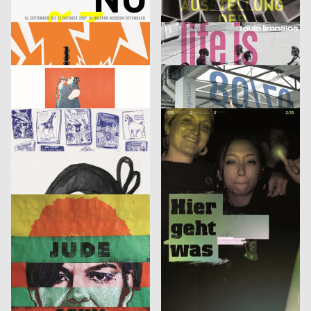
Klingspor Museum 2007
Finale. Ausstellung der Diplomarbeiten
cyan (Daniela Haufe + Detlef Fiedler), Jakob Kirch
2007
cyan (Daniela Haufe + Detlef Fiedler)
2007
D
D
tesla medien ›kunst‹ labor 2007
cie. toula limnaios: life is perfect
53,5°
2007
din jank visuelle kommunikation, Fritz Beck, Doris Weber
2007
D
D
Phrases
Image
Jana Garberg
2007
Sebastian Haustein, Konrad Renner
2007
D
D
Armin Abmeier und die Tollen Hefte
10 gute Gründe – Studieren in Halle
Christof Nardin, Anna-Nora Szilit, Christian Feurstein, Martin Fetz
2007
Euro RSCG Düsseldorf
2007
A
D
Landjäger No.3 – Fleisch
Fluch 2
Roland Piltz, Aisha Ronniger
2007
Volker Pfüller
2005
D
D
Identikit
Bilderlesen
McCann Erickson Gesellschaft m.b.H.
2005
3007
2006
A
A
Heinecken X-Mas
It’s never too late to have a happy childhood
strichpunkt
2007
Fons Hickmann m23
2005
D
D
Der fliegende Holländer
Wärmedisko