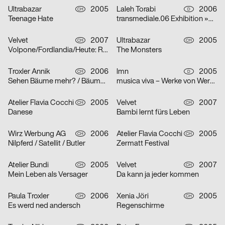
Ultrabazar
2005
Laleh Torabi
2006
CH
D
Teenage Hate
transmediale.06 Exhibition »Smile Machines«
Velvet
2007
Ultrabazar
2005
CH
CH
Volpone/Fordlandia/Heute: Raum Lumina/Die Nibelungen
The Monsters
Troxler Annik
2006
lmn
2005
CH
D
Sehen Bäume mehr? / Bäume sehen Meer… / Meer Bäume Seen!
musica viva – Werke von Werner Heider, Martin Smolka und Peter Eötvös
Atelier Flavia Cocchi
2005
Velvet
2007
CH
CH
Danese
Bambi lernt fürs Leben
Wirz Werbung AG
2006
Atelier Flavia Cocchi
2005
CH
CH
Nilpferd / Satellit / Butler
Zermatt Festival
Atelier Bundi
2005
Velvet
2007
CH
CH
Mein Leben als Versager
Da kann ja jeder kommen
Paula Troxler
2006
Xenia Jöri
2005
CH
CH
Es werd ned andersch
Regenschirme