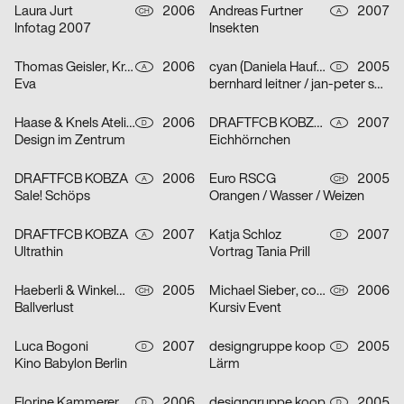
Laura Jurt
2006
Andreas Furtner
2007
CH
A
Infotag 2007
Insekten
Thomas Geisler, Kramar, Christof Nardin
2006
cyan (Daniela Haufe + Detlef Fiedler)
2005
A
D
Eva
bernhard leitner / jan-peter sonntag
Haase & Knels Atelier für Gestaltung
2006
DRAFTFCB KOBZA, Andreas Furtner
2007
D
A
Design im Zentrum
Eichhörnchen
DRAFTFCB KOBZA
2006
Euro RSCG
2005
A
CH
Sale! Schöps
Orangen / Wasser / Weizen
DRAFTFCB KOBZA
2007
Katja Schloz
2007
A
D
Ultrathin
Vortrag Tania Prill
Haeberli & Winkelmann
2005
Michael Sieber, cosmic.ch/dbmb
2006
CH
CH
Ballverlust
Kursiv Event
Luca Bogoni
2007
designgruppe koop
2005
D
D
Kino Babylon Berlin
Lärm
Florine Kammerer
2006
designgruppe koop
2005
D
D