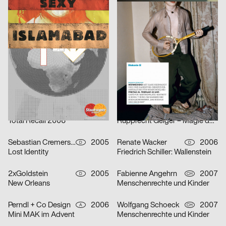
Thomas Matthaeus Müller
2006
strichpunkt
2007
D
D
Phantome
Pelléas et Mélisande
Fons Hickmann m23
2005
Robert Voss
2007
D
D
sequence
Lear
Volker Kühn
2006
Fons Hickmann m23
2005
D
D
Jenny Scobel
Emerging Designers
lollekundbollek.de
2006
GONDOR Kommunikationsdesign
2007
D
D
Total Recall 2006
Rupprecht Geiger – Magie der Farbe
Sebastian Cremers, Daniel Schludi
2005
Renate Wacker
2006
D
D
Lost Identity
Friedrich Schiller: Wallenstein
2xGoldstein
2005
Fabienne Angehrn
2007
D
CH
New Orleans
Menschenrechte und Kinder
Perndl + Co Design
2006
Wolfgang Schoeck
2007
A
CH
Mini MAK im Advent
Menschenrechte und Kinder