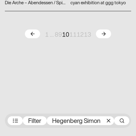
Die Arche – Abendessen / Spielplatz
cyan exhibition at ggg tokyo
Zurück
Weiter
1
…
8
9
10
11
12
13
Preisträger:innen
Filter
Hegenberg Simon
S