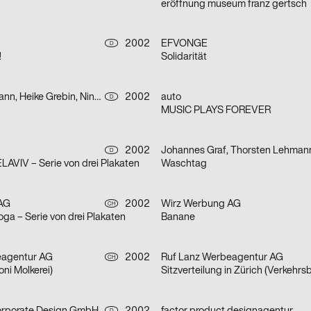
eröffnung museum franz gertsch
2002
EFVONGE
D
!
Solidarität
Sascha Brossmann, Heike Grebin, Nina Lehmann
2002
auto
D
MUSIC PLAYS FOREVER
2002
Johannes Graf, Thorsten Lehman
D
AVIV – Serie von drei Plakaten
Waschtag
AG
2002
Wirz Werbung AG
CH
oga – Serie von drei Plakaten
Banane
eagentur AG
2002
Ruf Lanz Werbeagentur AG
CH
ni Molkerei)
Sitzverteilung in Zürich (Verkehrs
D