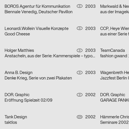
BOROS Agentur für Kommunikation
2003
Markwald & Neu
D
Biennale Venedig, Deutscher Pavillon
Leonardi.Wollein Visuelle Konzepte
2003
CCP, Heye Wie
D
Good Cheese
Holger Matthies
2003
TeamCanada
D
Anstacheln, aus der Serie: Kammerspiele – typografische Themenplakate
fashion gwand 
Anna B. Design
2003
Wagenbreth He
D
Denke Krieg, Serie von zwei Plakaten
Jazzfest Berlin
DOR. Graphic
2002
DOR. Graphic
D
Eröffnung Spielzeit 02/09
GARAGE PAN
Tank Design
2002
Hämmerle Chris
CH
taktlos
Seminare 2002