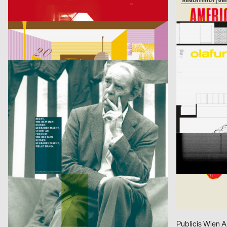
Kontrapunkt – Die Architektur von Daniel Libeskind
America, Ameri
cyan (Daniela Haufe + Detlef Fiedler)
2003
cyan (Daniela Ha
D
20 Jahre Freunde guter Musik
olafur eliasson 
blotto design
2003
hesign
D
Geistiger Explosivstoff (Recht, von dem man…)
An Estranged P
Marion Blomeyer
2003
Fons Hickmann
D
Gedächtnisbilder
Die Toten
Franz Scholz
2003
Fons Hickmann
D
je besser man lebt…
11 Designer fü
Publicis Wien A brand of Publicis Group Austria
2003
Publicis Werb
A
Leistungsgruppe Sport
U-Boot
Fons Hickmann m23
2003
D