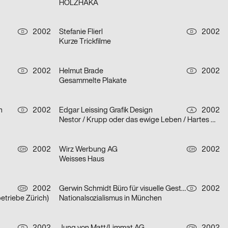
HOLZHAKA
2002
Stefanie Flierl
2002
D
D
Kurze Trickfilme
2002
Helmut Brade
2002
D
D
Gesammelte Plakate
n
2002
Edgar Leissing Grafik Design
2002
D
A
Nestor / Krupp oder das ewige Leben / Hartes Herz – Serie von drei Plakaten
2002
Wirz Werbung AG
2002
CH
CH
Weisses Haus
2002
Gerwin Schmidt Büro für visuelle Gestaltung
2002
CH
D
betriebe Zürich)
Nationalsozialismus in München
D
CH