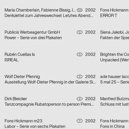
Maria Chamberlain, Fabienne Bissig, Ibrahim Hasan
2002
Fons Hickmann
CH
Denkzettel zum Jahreswechsel: Letztes Abendmahl / Ohne Ausnahme / o. T. – Serie von drei Plakaten
ERROR T
Publicis Werbeagentur GmbH
2002
D
Power – Serie von drei Plakaten
Fakten der Spi
Rubén Cuellas Is
2002
Brighten the Co
D
ISREAL
Unpacked (Wen
Wolf Dieter Pfennig
2002
D
Ausstellung Wolf-Dieter Pfennig in der Galerie Sillack Dresden
5 mal 25 – Seri
Dirk Bleicker
2002
Manfred Butzm
D
Tanzcompagnie Rubatoperson to person Premiere
Schluss mit lust
Fons Hickmann m23
2002
Fons Hickmann
D
Labor – Serie von sechs Plakaten
Fons in China