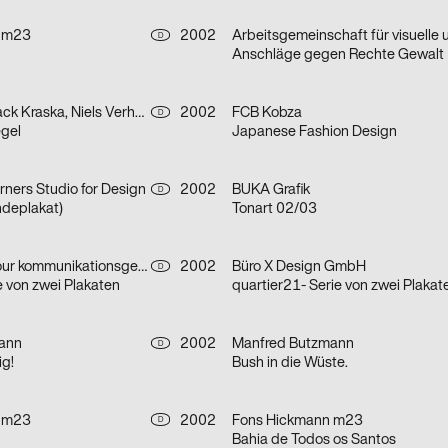
 m23
2002
D
Anschläge gegen Rechte Gewalt
Siena Jakobi, Jack Kraska, Niels Verhaag
2002
FCB Kobza
D
egel
Japanese Fashion Design
rners Studio for Design
2002
BUKA Grafik
D
deplakat)
Tonart 02/03
ade hauser lacour kommunikationsgestaltung gmbh
2002
Büro X Design GmbH
D
e von zwei Plakaten
quartier21- Serie von zwei Plakat
ann
2002
Manfred Butzmann
D
ig!
Bush in die Wüste.
 m23
2002
Fons Hickmann m23
D
Bahia de Todos os Santos