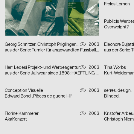
Steur Fotografieie
Freies Lernen
Fons Hickmann m23
2003
Publicis Werb
D
Seidenstraße
Overweight?
Georg Schnitzer, Christoph Priglinger, Oliver Laric
2003
Eleonore Bujatti
A
aus der Serie: Turnier für angewandten Fussball 3
Herr Ledesi Projekt- und Werbeagentur
2003
Tina Worbs
D
aus der Serie Jailwear since 1898: HAEFTLING Tasche
Kurt-Weideman
Conception Visuelle
2003
serres, design.
CH
Edward Bond „Pièces de guerre I-II“
Blinded.
Florine Kammerer
2003
Kristofer Arbeu
D
AkaKonzert
Christoph Niem