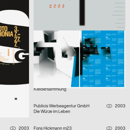
aus der Serie: singuhr – hörgalerie in parochial (2003-2 und 2003-4)
fremde sind wir uns selbst – ein interreligiöser dialog
er)
2003
büro diffus GmbH
2003
D
D
Media-Space 03
2003
i.de – Büro für Kommunikation
2003
D
D
Mitra Tabrizian Jenseits der Grenzen
2003
Eleonore Bujatti
2003
D
A
Schicklgruber alias Adolf Hitler
2003
Fons Hickmann m23
2003
D
D
Kleidersammlung
2003
Publicis Werbeagentur GmbH
2003
D
D
Die Würze im Leben
2003
Fons Hickmann m23
2003
D
D