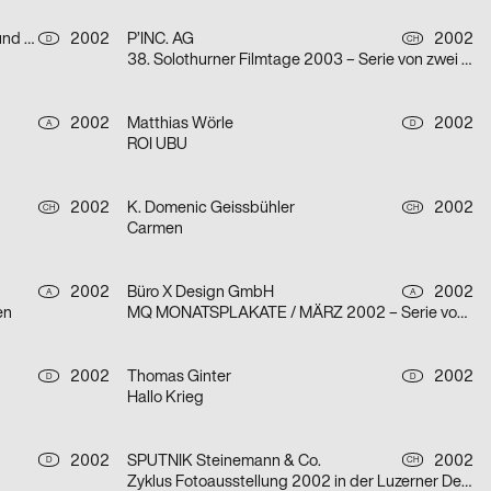
Arbeitsgemeinschaft für visuelle und verbale Kommunikation Uwe Loesch
2002
P’INC. AG
2002
D
CH
38. Solothurner Filmtage 2003 – Serie von zwei Plakaten
2002
Matthias Wörle
2002
A
D
ROI UBU
2002
K. Domenic Geissbühler
2002
CH
CH
Carmen
2002
Büro X Design GmbH
2002
A
A
en
MQ MONATSPLAKATE / MÄRZ 2002 – Serie von zwei Plakaten
2002
Thomas Ginter
2002
D
D
Hallo Krieg
2002
SPUTNIK Steinemann & Co.
2002
D
CH
Zyklus Fotoausstellung 2002 in der Luzerner Designgalerie – Serie von drei Plakaten