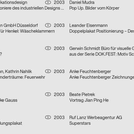
ationsdesign
2003
Daniel Mudra
D
aus der Serie Pioniere des industriellen Designs am Bodensee: Champs
Pop Up. Bilder vom Körper
n GmbH Düsseldorf
2003
Leander Eisenmann
D
e für Henkel: Wäscheklammern
2003
D
?
, Kathrin Nahlik
2003
Anke Feuchtenberger
D
Kinderträume: Feuerwehr
Anke Feuchtenberger Zeichnung
2003
Beate Pietrek
D
ike Gauss
Vortrag Jian Ping He
2003
Ruf Lanz Werbeagentur AG
D
llungsplakat
Superstars