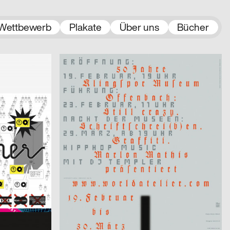
Wettbewerb
Plakate
Über uns
Bücher
2003
Uwe Loesch
2003
CH
D
aus der Serie: 50 Jahre Klingspor Museum Offenbach
2003
Factor Design AG
2003
D
D
und 2. Woche
Neugierig 4
2003
Monster&Bauchweh
2003
CH
CH
Infotag
2003
Sascha Brossmann, Heike Grebin, Matthias Hübner, Johanna Leuner
2003
CH
D
Von Fall zu Fall: lust.nl
er)
2003
cyan (Daniela Haufe + Detlef Fiedler)
2003
D
D