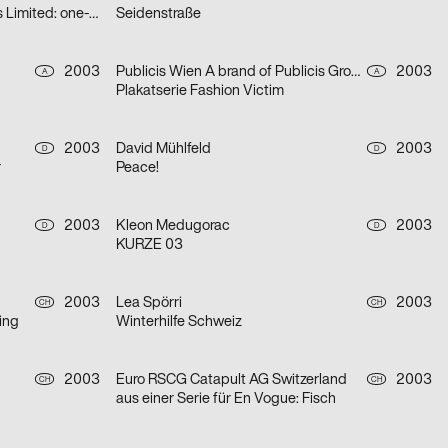
aus einer Serie für Qantas Airways Limited: one-way
Seidenstraße
2003
Publicis Wien A brand of Publicis Group Austria
2003
A
A
Plakatserie Fashion Victim
2003
David Mühlfeld
2003
D
D
r
Peace!
2003
Kleon Medugorac
2003
D
D
KURZE 03
2003
Lea Spörri
2003
CH
CH
ing
Winterhilfe Schweiz
2003
Euro RSCG Catapult AG Switzerland
2003
CH
CH
aus einer Serie für En Vogue: Fisch