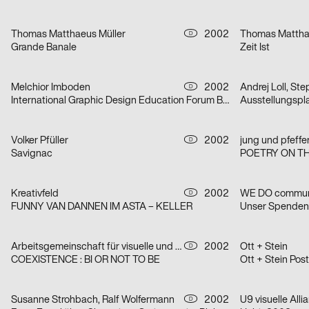
Thomas Matthaeus Müller
2002
Thomas Mattha
D
Grande Banale
Zeit Ist
Melchior Imboden
2002
Andrej Loll, St
D
International Graphic Design Education Forum Beijin, China 2002 – Serie von zwei Plakaten
Ausstellungspla
Volker Pfüller
2002
D
Savignac
POETRY ON T
Kreativfeld
2002
WE DO commun
D
FUNNY VAN DANNEN IM ASTA – KELLER
Unser Spende
Arbeitsgemeinschaft für visuelle und verbale Kommunikation Uwe Loesch
2002
Ott + Stein
D
COEXISTENCE : BI OR NOT TO BE
Ott + Stein Post
Susanne Strohbach, Ralf Wolfermann
2002
U9 visuelle All
D