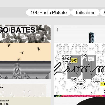
100 Beste Plakate
Teilnahme
ider
2003
Wyler Werbung
CH
tes
Vereinigung für Straßenopfer
2003
Spector
D
r Fliegen ist schöner.
Illegaler Sommer – Programm 1. 
hweh
2003
Monster&Bauchweh
CH
Richter
2003
Bringolf Irion Vögeli
D
lakat Sylvester
Fantoche 03
2003
cyan (Daniela Haufe + Detlef Fiedl
CH