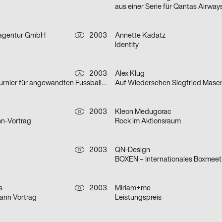
eagentur GmbH
2003
Annette Kadatz
D
Identity
2003
Alex Klug
A
aus der Serie: Turnier für angewandten Fussball 3
Auf Wiedersehen Siegfried Mase
2003
Kleon Medugorac
D
n-Vortrag
Rock im Aktionsraum
2003
QN-Design
D
BOXEN – Internationales Boxmeet
s
2003
Miriam+me
D
ann Vortrag
Leistungspreis