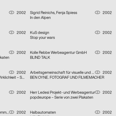
2002
Sigrid Reinichs, Fenja Spiess
2002
D
D
In den Alpen
2002
KuS design
2002
D
D
Stop your wars
2002
Kolle Rebbe Werbeagentur GmbH
2002
D
D
akaten
BLIND TALK
2002
Arbeitsgemeinschaft für visuelle und verbale Kommunikation Uwe Loesch
2002
D
D
Die Griechische Klassikidee der Wirklichkeit – Serie von zwei Plakaten
BEN OYNE. FOTOGRAF UND FILMEMACHER
2002
Herr Ledesi Projekt- und Werbeagentur
2002
D
D
popdeurope – Serie von zwei Plakaten
botschaft gertrud nolte visuelle kommunikation und beratung
2002
Halbautomaten
2002
D
D