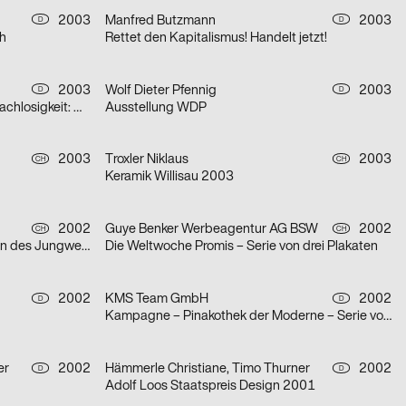
2003
Manfred Butzmann
2003
D
D
ch
Rettet den Kapitalismus! Handelt jetzt!
2003
Wolf Dieter Pfennig
2003
D
D
aus der Serie Architektur der Obdachlosigkeit: Motiv Citylight/Motiv Litfaßsäule
Ausstellung WDP
2003
Troxler Niklaus
2003
CH
CH
Keramik Willisau 2003
2002
Guye Benker Werbeagentur AG BSW
2002
CH
CH
Der Spiegel im Spiegel / Die Leiden des Jungwerdens / Die Muse mit der scharfen Zunge – Serie von dr
Die Weltwoche Promis – Serie von drei Plakaten
2002
KMS Team GmbH
2002
D
D
Kampagne – Pinakothek der Moderne – Serie von zwei Plakaten
er
2002
Hämmerle Christiane, Timo Thurner
2002
D
D
Adolf Loos Staatspreis Design 2001