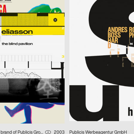
kkka
ufe + Detlef Fiedler)
2003
cyan (Daniela Haufe + Detlef Fiedl
D
– the blind pavillon
better days
2003
lmn
D
aradise
Musica Viva Konzert 26.02.2003
 m23
2003
HardCase Design
D
Paradies No. 5
 m23, Klaus Hesse
2003
Fons Hickmann m23
D
r Deutschland
Should i stay or should i go
eagentur GmbH
2003
Fons Hickmann m23
D
Young and Social
Publicis Wien A brand of Publicis Group Austria
2003
Publicis Werbeagentur GmbH
A