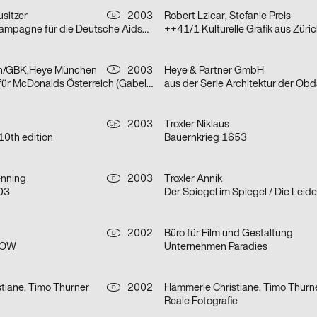
sitzer
2003
Robert Lzicar, Stefanie Preis
D
aus der Imagekampagne für die Deutsche Aidshilfe e.V.
++41/1 Kulturelle Grafik aus Züri
n/GBK,Heye München
2003
Heye & Partner GmbH
A
aus einer Serie für McDonalds Österreich (Gabeln)
2003
Troxler Niklaus
CH
10th edition
Bauernkrieg 1653
nning
2003
Troxler Annik
D
 03
2002
Büro für Film und Gestaltung
D
KOW
Unternehmen Paradies
tiane, Timo Thurner
2002
Hämmerle Christiane, Timo Thurn
D
Reale Fotografie