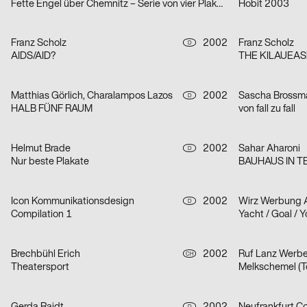
Fette Engel über Chemnitz – Serie von vier Plakaten
Hobit 2003
Franz Scholz
2002
Franz Scholz
D
AIDS/AID?
THE KILAUEAS
Matthias Görlich, Charalampos Lazos
2002
D
HALB FÜNF RAUM
von fall zu fall
Helmut Brade
2002
Sahar Aharoni
D
Nur beste Plakate
BAUHAUS IN TEL
Icon Kommunikationsdesign
2002
Wirz Werbung 
D
Compilation 1
Yacht / Goal / Y
Brechbühl Erich
2002
Ruf Lanz Werb
CH
Theatersport
Melkschemel (To
D