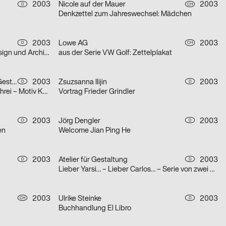
2003
Nicole auf der Mauer
2003
D
CH
Denkzettel zum Jahreswechsel: Mädchen
2003
Lowe AG
2003
D
CH
Doppelplakat Positionierung – Design und Architektur, von der Ausbildung zum Beruf?
aus der Serie VW Golf: Zettelplakat
Gerwin Schmidt Büro für visuelle Gestaltung
2003
Zsuzsanna Ilijin
2003
D
D
aus der Serie DOK.FEST: Motiv Schrei – Motiv Kuss
Vortrag Frieder Grindler
2003
Jörg Dengler
2003
D
D
en
Welcome Jian Ping He
2003
Atelier für Gestaltung
2003
D
D
Lieber Yarsi… – Lieber Carlos… – Serie von zwei Plakaten
2003
Ulrike Steinke
2003
CH
D
Buchhandlung El Libro