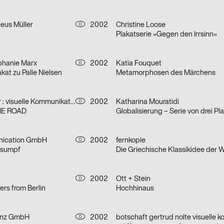
eus Müller
2002
Christine Loose
D
Plakatserie »Gegen den Irrsinn«
ephanie Marx
2002
Katia Fouquet
D
kat zu Palle Nielsen
Metamorphosen des Märchens
jung und pfeffer : visuelle Kommunikation
2002
Katharina Mouratidi
D
HE ROAD
Globalisierung – Serie von drei Pl
ication GmbH
2002
fernkopie
D
nsumpf
2002
Ott + Stein
D
ers from Berlin
Hochhinaus
ianz GmbH
2002
D