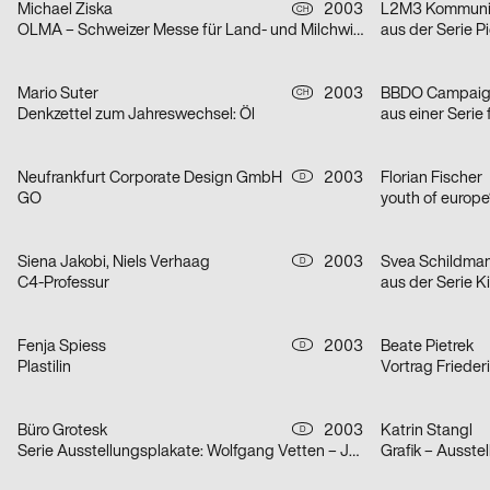
Michael Ziska
2003
L2M3 Kommunik
CH
OLMA – Schweizer Messe für Land- und Milchwirtschaft 2003
Mario Suter
2003
BBDO Campaig
CH
Denkzettel zum Jahreswechsel: Öl
aus einer Seri
Neufrankfurt Corporate Design GmbH
2003
Florian Fischer
D
GO
youth of europe
Siena Jakobi, Niels Verhaag
2003
Svea Schildmann
D
C4-Professur
aus der Serie 
Fenja Spiess
2003
Beate Pietrek
D
Plastilin
Vortrag Frieder
Büro Grotesk
2003
Katrin Stangl
D
Serie Ausstellungsplakate: Wolfgang Vetten – Jürgen Paas – Kunstauktion
Grafik – Ausste