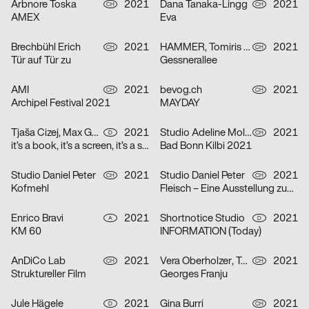
Arbnore Toska
2021
Dana Tanaka-Lingg
2021
CH
CH
AMEX
Eva
Brechbühl Erich
2021
HAMMER, Tomiris Shyngyssova
2021
CH
CH
Tür auf Tür zu
Gessnerallee
AMI
2021
bevog.ch
2021
CH
CH
Archipel Festival 2021
MAYDAY
Tjaša Cizej, Max Gültig, Laura Hähnel, Basil Haug
2021
Studio Adeline Mollard, Coboi
2021
D
CH
it’s a book, it’s a screen, it’s a space in between
Bad Bonn Kilbi 2021
Studio Daniel Peter
2021
Studio Daniel Peter
2021
CH
CH
Kofmehl
Fleisch – Eine Ausstellung zum Innenleben
Enrico Bravi
2021
Shortnotice Studio
2021
A
D
KM 60
INFORMATION (Today)
AnDiCo Lab
2021
Vera Oberholzer, Tonja Wüthrich
2021
CH
CH
Struktureller Film
Georges Franju
Jule Hägele
2021
Gina Burri
2021
D
CH