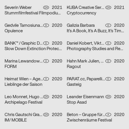
Severin Weber
2021
KUBA Creative Services
2021
CH
CH
Stummfilmfestival Filmpodium Zürich
Cryptocurrency
Gedvile Tamosiunaite, Jelena Luise, Shuaitong Zong
2020
Galizia Barbara
2020
D
D
Opulence
It’s A Book, It’s A Buzz, It’s Time to Discuss
BANK™ / Graphic Design Today
2020
Daniel Kobert, Viktor Lentzen
2020
D
D
Slow Down Extinction Protect Biodiversity
Photography Studies and Research
Marina Lewandowska
2020
Hahn Mark Julien, Kormann Raffael
2020
A
D
FORM
Ragout
Heimat Wien – Agentur für Veränderung
2020
PARAT.cc, Paparelli Nolan
2020
A
D
Lieblinge der Saison
Gasteig
Leo Monnet, Hugo Jauffret
2020
Leander Eisenmann
2020
CH
CH
Archipelago Festival
Stop Asad
Chris Gautschi Graphic & Editorial design
2020
Beton – Gruppe für Gestaltung
2020
CH
A
IM/ MOBILE
Zwischenräume Festival