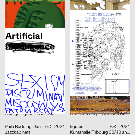
Human Parasite
Etudes d’espace [Raumstudien] n° 1-52 – Visarte Vaud
DIA Studio
2021
Vinzenz Meyner
2021
CH
CH
Optimo – Antique Legacy
Zirkuliere! Eine Konspiration
Isabell Hammelbeck, Jana Michael
2021
2xGoldstein
2021
D
D
Artificial Sexism
Architecture Infrastructure Landscape – Construction and Representation of the Territory in Latin America [Architektur Infrastruktur Landschaft – Konstruktion und Repräsentation des Territoriums in Lateinamerika]
Adele Stroh
2021
Maximage
2021
D
CH
Geburt erfolgreich – das Leben ist kein Robinson Club
ARSENIC Saison 2021–2022
3007
2021
3007
2021
A
A
Frauen der Wiener Werkstätte
Rechnitz (Anđeo uništenja) / Rechnitz (Der Würgeengel) by Elfriede Jelinek
Claudiabasel Grafik & Interaktion
2021
Claudiabasel Grafik & Interaktion
2021
CH
CH
S AM Accsess for all
Die Nase
Balmer Hählen
2021
Balmer Hählen
2021
CH
CH
Foreign Agent – Live Bold
Fabienne Levy – Romane De Watteville
Phila Büdding, Jana Rzehak
2021
figures
2021
D
CH
Jazzkabinett
Kunsthalle Fribourg 30/40 ans Jubilé