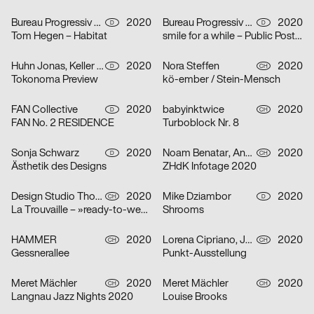
Bureau Progressiv visuelle Kommunikation
2020
Bureau Progressiv visuelle Kommunikation
2020
D
D
Tom Hegen – Habitat
smile for a while – Public Poster Gallery Reloaded
Huhn Jonas, Keller Dominik
2020
Nora Steffen
2020
D
CH
Tokonoma Preview
kö-ember / Stein-Mensch
FAN Collective
2020
babyinktwice
2020
D
CH
FAN No. 2 RESIDENCE
Turboblock Nr. 8
Sonja Schwarz
2020
Noam Benatar, Anamaria Fernandez, Vilté Jurgutyté, Keller Samara
2020
D
CH
Ästhetik des Designs
ZHdK Infotage 2020
Design Studio Thom Pfister
2020
Mike Dziambor
2020
CH
D
La Trouvaille – »ready-to-wear«
Shrooms
HAMMER
2020
Lorena Cipriano, Julia Hoogkamer
2020
CH
CH
Gessnerallee
Punkt-Ausstellung
Meret Mächler
2020
Meret Mächler
2020
CH
CH
Langnau Jazz Nights 2020
Louise Brooks