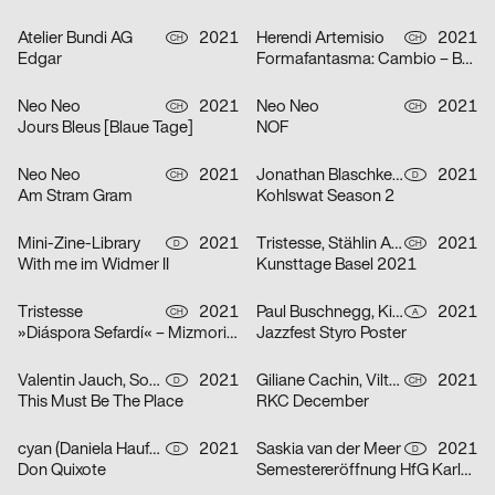
Atelier Bundi AG
2021
Herendi Artemisio
2021
CH
CH
Edgar
Formafantasma: Cambio – Baum, Holz, Mensch
Neo Neo
2021
Neo Neo
2021
CH
CH
Jours Bleus [Blaue Tage]
NOF
Neo Neo
2021
Jonathan Blaschke, Bruno Jacoby
2021
CH
D
Am Stram Gram
Kohlswat Season 2
Mini-Zine-Library
2021
Tristesse, Stählin Alena
2021
D
CH
With me im Widmer II
Kunsttage Basel 2021
Tristesse
2021
Paul Buschnegg, Kilian Hanappi, Marcus Wagner
2021
CH
A
»Diáspora Sefardí« – Mizmorim Kammermusik Festival
Jazzfest Styro Poster
Valentin Jauch, Sonia González
2021
Giliane Cachin, Vilté Jurgutyté
2021
D
CH
This Must Be The Place
RKC December
cyan (Daniela Haufe + Detlef Fiedler)
2021
Saskia van der Meer
2021
D
D
Don Quixote
Semestereröffnung HfG Karlsruhe