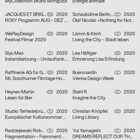
MyCollection: Bruno Monguzzi
Énergie animale
JACQUES ET BRIGITTE
2020
Schaubühne Berlin, Olaf Nicolai
2020
CH
D
ROXY Programm AUG – DEZ 2020
Olaf Nicolai: »Nothing for Nothing/Try again«
WePlayDesign
2020
Lamm & Kirch
2020
CH
D
Festival Filmar 2020
Living the City – Stadt leben
Siyu Mao
2020
Lea Häfliger
2020
D
CH
Instandsetzung – Umlauftank 2
Erinnerung Lisa Erfindung
Raffinerie AG für Gestaltung
2020
Bueronardin
2020
CH
A
56. Solothurner Filmtage Home Edition
Vienna Design Week
Heynen Martin
2020
Stahl R
2020
CH
D
Lesen für Bier
Imagine the City
Studio Terhedebrügge
2020
Christian Knöpfel
2020
D
CH
Europäischer Kultursommer Fellbach
Living Library
Radziejewski Robert
2020
Yui Yamagishi
2020
D
D
Fragmentation – Frammenti di Due
DREAMS REFLECT OUR THOUGHTS