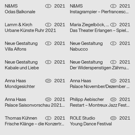
N&MS
2021
N&MS
2021
D
D
Odas Balkonale
Instagrampier – Pierfrancesco Celada
Lamm & Kirch
2021
Maria Ziegelböck, Neue Gestaltung
2021
D
D
Urbane Künste Ruhr 2021
Das Theater Erlangen – Spielzeit 2021/22
Neue Gestaltung
2021
Neue Gestaltung
2021
D
D
Villa Alfons
Nabucco
Neue Gestaltung
2021
Neue Gestaltung
2021
D
D
Kabale und Liebe
Der Widerspenstigen Zähmung
Anna Haas
2021
Anna Haas
2021
CH
CH
Mondgesichter
Palace November/Dezember 2021
Anna Haas
2021
Philipp Aebischer
2021
CH
CH
Palace Saisonvorschau 2021/22
Restart – Montreux Jazz Festival 2021
Thomas Kühnen
2021
ROLE Studio
2021
D
CH
Frische Klänge – die Konzertreihe
Young Dance Festival