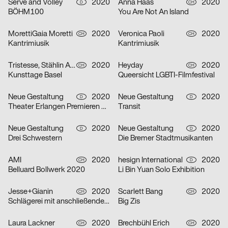
Serve and Volley
2020
Anna Haas
2020
D
CH
BÖHM100
You Are Not An Island
MorettiGaia Moretti
2020
Veronica Paoli
2020
CH
CH
Kantrimiusik
Kantrimiusik
Tristesse, Stählin Alena
2020
Heyday
2020
CH
CH
Kunsttage Basel
Queersicht LGBTI-Filmfestival
Neue Gestaltung
2020
Neue Gestaltung
2020
D
D
Theater Erlangen Premieren 20/21
Transit
Neue Gestaltung
2020
Neue Gestaltung
2020
D
D
Drei Schwestern
Die Bremer Stadtmusikanten
AMI
2020
hesign International
2020
CH
D
Belluard Bollwerk 2020
Li Bin Yuan Solo Exhibition
Jesse+Gianin
2020
Scarlett Bang
2020
CH
CH
Schlägerei mit anschließender Diskussion
Big Zis
Laura Lackner
2020
Brechbühl Erich
2020
CH
CH