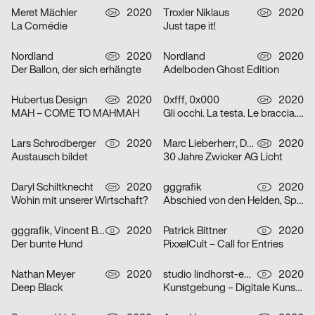
Meret Mächler
2020
Troxler Niklaus
2020
CH
CH
La Comédie
Just tape it!
Nordland
2020
Nordland
2020
CH
CH
Der Ballon, der sich erhängte
Adelboden Ghost Edition
Hubertus Design
2020
0xfff, 0x000
2020
CH
CH
MAH – COME TO MAHMAH
Gli occhi. La testa. Le braccia. Le mani. Il cuore. Grazie.
Lars Schrodberger
2020
Marc Lieberherr, David Zwicker
2020
D
CH
Austausch bildet
30 Jahre Zwicker AG Licht
Daryl Schiltknecht
2020
gggrafik
2020
CH
D
Wohin mit unserer Wirtschaft?
Abschied von den Helden, Spielzeit 19/20
gggrafik, Vincent Brod
2020
Patrick Bittner
2020
D
D
Der bunte Hund
PixxelCult – Call for Entries
Nathan Meyer
2020
studio lindhorst-emme
2020
CH
D
Deep Black
Kunstgebung – Digitale Kunstauktion