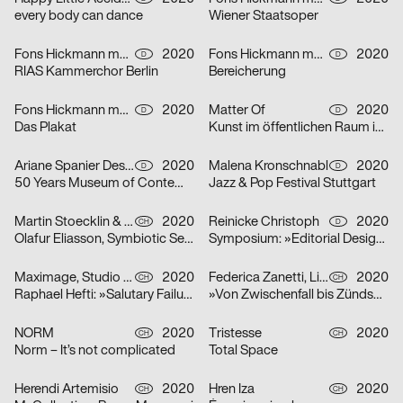
every body can dance
Wiener Staatsoper
Fons Hickmann m23
2020
Fons Hickmann m23
2020
D
D
RIAS Kammerchor Berlin
Bereicherung
Fons Hickmann m23
2020
Matter Of
2020
D
D
Das Plakat
Kunst im öffentlichen Raum in Stuttgart
Ariane Spanier Design
2020
Malena Kronschnabl
2020
D
D
50 Years Museum of Contemporary Art Skopje
Jazz & Pop Festival Stuttgart
Martin Stoecklin & Melina Wilson
2020
Reinicke Christoph
2020
CH
D
Olafur Eliasson, Symbiotic Seeing, Kunsthaus Zürich
Symposium: »Editorial Design Now«
Maximage, Studio Raphael Hefti
2020
Federica Zanetti, Linggi Annina
2020
CH
CH
Raphael Hefti: »Salutary Failures«
»Von Zwischenfall bis Zündschnur« – Sammlungsausstellung der Hochschule Luzern – Design & Kunst
NORM
2020
Tristesse
2020
CH
CH
Norm – It’s not complicated
Total Space
Herendi Artemisio
2020
Hren Iza
2020
CH
CH