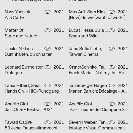
Nuss Yannick
2021
Max Arff, Sam Kim, Dokho Shin
2021
D
D
À la Carte
(How) do we (want to) work (together) (as (socially engaged) designers (students and neighbors)) (in neoliberal times)?
Matter Of
2021
Lucas Hesse, Julia Löffler
2021
D
D
State and Nature
Brach und Wild
Troxler Niklaus
2021
Jana Sofia Liebe, Wetli Tanaka Minami
2021
CH
CH
Durchhalten, durchhalten
Taiwan Cinema
Leonard Burmeister
2021
OrtnerSchinko, Frank Maria
2021
D
A
Dialogue
Frank Maria – Not my first Rodeo
Laura Hilbert, Sarah Stendel
2021
Tanneberger Hagen
2021
D
D
Hands On! – HfG-Rundgang 2021
Marion Baruch: Décalage – Ausstellung in der der HGB Galerie
Anaëlle Clot
2021
Anaëlle Clot
2021
CH
CH
JazzOnze+ Festival 2021
TO – Théâtre de l’Orangerie 2021
Fawad Qadire
2021
Severin Weber, Tanja Vogt, Elia Geiger, Ladina Döring, Nicola Canziani
2021
CH
CH
50 Jahre Frauenstimmrecht
Infotage Visual Communication 2021 Zürcher Hochschule der Künste