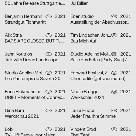
50 Jahre Release Stuttgart e. V.
Jul Dillier
Benjamin Hermann
2021
Enen studio
2021
CH
CH
Strandgut Flohmarkt
Ausstellung der Abschlussprojekte 2021 HEAD
Alix Stria
2021
Tim Lindacher, Johannes Schreiner
2021
D
D
BARS ARE CLOSED, BUT PUB IS OPEN! [Bars sind geschlossen, doch PUB ist geöfffnet!]
Bau Mich Auf
Jahn Koutrios
2021
Studio Adeline Mollard
2021
CH
CH
Talk with Urban Landscape
Salle des Fêtes [Party-Saal] / Orphelins [Waisen]
Studio Adeline Mollard
2021
Forward Festival, ZWUPP, Maša Stanic
2021
CH
A
Les Printemps de Sévelin 2021 [Sévelin-Frühling 2021]
Choose life (get vaccinated)
Fons Hickmann m23
2021
Nicole Brugger
2021
D
CH
DRIFT – Moments of Connection
Werkschau 2021
Gina Burri
2021
Laura Hüppi
2021
CH
CH
Werkschau 2021
Jeder Frau ihre Stimme
Lob
2021
Vincent Brod
2021
D
D
TV-Hifi: Banya, Igor Maier
Pixel Zapf