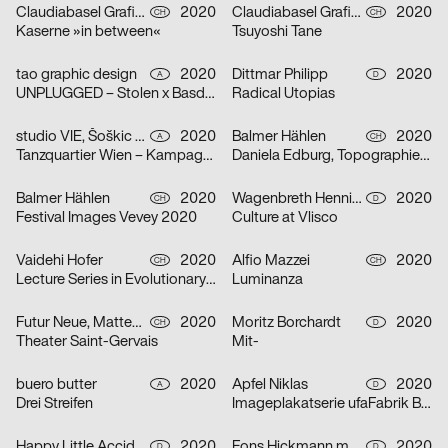
Claudiabasel Grafik & Interaktion
2020
Claudiabasel Grafik & Interaktion
2020
CH
CH
Kaserne »in between«
Tsuyoshi Tane
tao graphic design
2020
Dittmar Philipp
2020
A
D
UNPLUGGED – Stolen x Basdban
Radical Utopias
studio VIE, Šoškic Katarina, Scherabon Herwig
2020
Balmer Hählen
2020
A
CH
Tanzquartier Wien – Kampagne Camilla Schielin
Daniela Edburg, Topographies of Transformation
Balmer Hählen
2020
Wagenbreth Henning
2020
CH
D
Festival Images Vevey 2020
Culture at Vlisco
Vaidehi Hofer
2020
Alfio Mazzei
2020
CH
CH
Lecture Series in Evolutionary Ecology
Luminanza
Futur Neue, Matteo Venet
2020
Moritz Borchardt
2020
CH
D
Theater Saint-Gervais
Mit-
buero butter
2020
Apfel Niklas
2020
A
D
Drei Streifen
Imageplakatserie ufaFabrik Berlin
Happy Little Accidents
2020
Fons Hickmann m23
2020
D
D