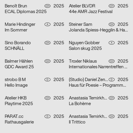
Benoît Brun
2025
Atelier BLVDR
2025
CH
CH
ECAL Diplomas 2025
44e AMR Jazz Festival
Marie Hindinger
2025
Steiner Sam
2025
A
CH
Im Sommer
Jolanda Spiess-Hegglin & Hansi Voigt lesen aus „Meistgeklickt“
Sino Borando
2025
Nguyen Gobber
2025
CH
A
SCHNÄLL
Salon skug 2025
Balmer Hählen
2025
Troxler Niklaus
2025
CH
CH
GDC Award 25
Internationales Narrentreffen Willisau
strobo B M
2025
(Studio) Daniel Zenker
2025
D
D
Hello Image
Haus für Poesie – Programmkampagne September/Oktober 2025
Atelier HKB
2025
Anastasia Temirkhan
2025
CH
CH
Playtime 2025
La Bohème
PARAT.cc
2025
Anastasia Temirkhan
2025
D
CH
Rathausgalerie
Il Trittico