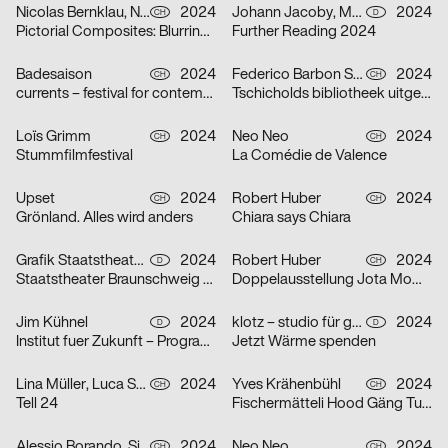
Nicolas Bernklau, Nina Flaitz
2024
Johann Jacoby, Mark van Leeuwen
2024
CH
D
Pictorial Composites: Blurring Boundaries – Ambiguous Realities
Further Reading 2024
Badesaison
2024
Federico Barbon Studio
2024
CH
CH
currents – festival for contemporary music
Tschicholds bibliotheek uitgepakt
Loïs Grimm
2024
Neo Neo
2024
CH
CH
Stummfilmfestival
La Comédie de Valence
Upset
2024
Robert Huber
2024
CH
CH
Grönland. Alles wird anders
Chiara says Chiara
Grafik Staatstheater Braunschweig, Running Water Creative Group, Studio Max Kuwertz
2024
Robert Huber
2024
D
CH
Staatstheater Braunschweig „Die Hölle ist leer, alle Teufel sind hier“
Doppelausstellung Jota Mombaça & Steffani Jemison
Jim Kühnel
2024
klotz – studio für gestaltung
2024
D
D
Institut fuer Zukunft – Programmplakate
Jetzt Wärme spenden
Lina Müller, Luca Schenardi, Wietlisbach Sophie
2024
Yves Krähenbühl
2024
CH
CH
Tell 24
Fischermätteli Hood Gäng Turbo-Tour
Alessio Borando, Sino Borando
2024
Neo Neo
2024
CH
CH