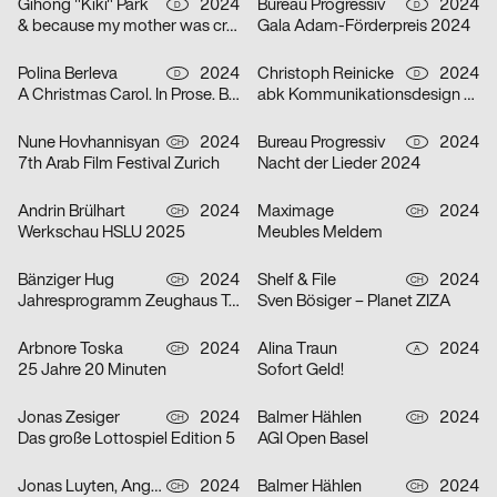
Gihong "Kiki" Park
2024
Bureau Progressiv
2024
D
D
& because my mother was crazy
Gala Adam-Förderpreis 2024
Polina Berleva
2024
Christoph Reinicke
2024
D
D
A Christmas Carol. In Prose. Being a Ghost Story of Christmas.
abk Kommunikationsdesign Workshops
Nune Hovhannisyan
2024
Bureau Progressiv
2024
CH
D
7th Arab Film Festival Zurich
Nacht der Lieder 2024
Andrin Brülhart
2024
Maximage
2024
CH
CH
Werkschau HSLU 2025
Meubles Meldem
Bänziger Hug
2024
Shelf & File
2024
CH
CH
Jahresprogramm Zeughaus Teufen 2024
Sven Bösiger – Planet ZIZA
Arbnore Toska
2024
Alina Traun
2024
CH
A
25 Jahre 20 Minuten
Sofort Geld!
Jonas Zesiger
2024
Balmer Hählen
2024
CH
CH
Das große Lottospiel Edition 5
AGI Open Basel
Jonas Luyten, Angel Zahner
2024
Balmer Hählen
2024
CH
CH