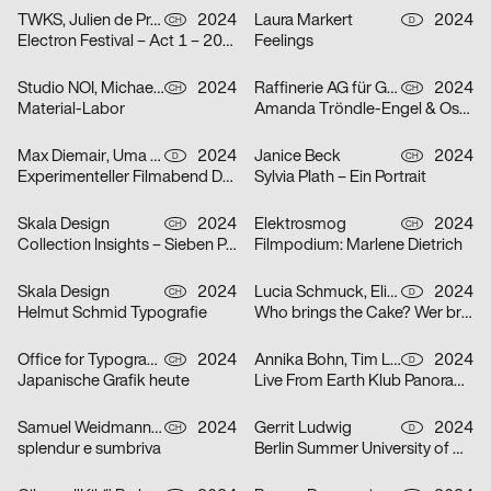
TWKS, Julien de Preux, Mathilde Veuthey
2024
Laura Markert
2024
CH
D
Electron Festival – Act 1 – 2024
Feelings
Studio NOI, Michael Lio
2024
Raffinerie AG für Gestaltung
2024
CH
CH
Material-Labor
Amanda Tröndle-Engel & Oskar Tröndle
Max Diemair, Uma Grotrian-Steinweg
2024
Janice Beck
2024
D
CH
Experimenteller Filmabend Dunst
Sylvia Plath – Ein Portrait
Skala Design
2024
Elektrosmog
2024
CH
CH
Collection Insights – Sieben Perspektiven
Filmpodium: Marlene Dietrich
Skala Design
2024
Lucia Schmuck, Elisabeth Thoma
2024
CH
D
Helmut Schmid Typografie
Who brings the Cake? Wer bringt den Kuchen?
Office for Typography
2024
Annika Bohn, Tim Lindacher, Johannes Schreiner, Nina Sticher
2024
CH
D
Japanische Grafik heute
Live From Earth Klub Panorama Bar
Samuel Weidmann, Coralie Wipf
2024
Gerrit Ludwig
2024
CH
D
splendur e sumbriva
Berlin Summer University of Arts 2025