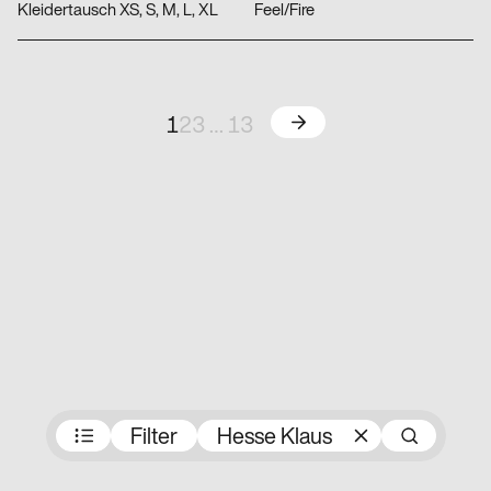
Kleidertausch XS, S, M, L, XL
Feel/Fire
Weiter
1
2
3
…
13
Preisträger:innen
Filter
Hesse Klaus
Suc