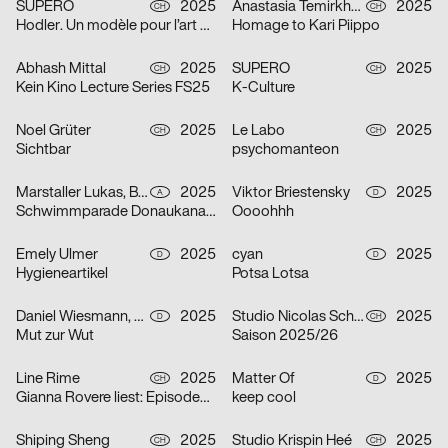
SUPERO
2025
Anastasia Temirkhan
2025
CH
CH
Hodler. Un modèle pour l’art suisse
Homage to Kari Piippo
Abhash Mittal
2025
SUPERO
2025
CH
CH
Kein Kino Lecture Series FS25
K-Culture
Noel Grüter
2025
Le Labo
2025
CH
CH
Sichtbar
psychomanteon
Marstaller Lukas, Béla Meiers
2025
Viktor Briestensky
2025
A
D
Schwimmparade Donaukanal 2025
Oooohhh
Emely Ulmer
2025
cyan
2025
D
D
Hygieneartikel
Potsa Lotsa
Daniel Wiesmann, Radziejewski Robert
2025
Studio Nicolas Schaltegger/DNA.work
2025
D
CH
Mut zur Wut
Saison 2025/26
Line Rime
2025
Matter Of
2025
CH
D
Gianna Rovere liest: Episoden von Alltagselefanten
keep cool
Shiping Sheng
2025
Studio Krispin Heé
2025
CH
CH