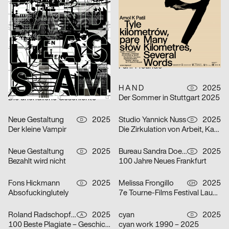
Der Liebhaber – Theater Basel
Die Würde aller Menschen ist unantastbar.
Michel Domeisen, Emily Horrolt, Hannah Klarer
2025
Lewin Harnisch
2025
CH
D
Dario Argento, Filmpodium Zürich
Eat The Filthy Rich
FLAG Aubry/Broquard
2025
PARAT.cc
2025
CH
D
CONFOEDERATIO
Fünf Freunde
Neue Gestaltung
2025
H A N D
2025
D
D
Die unendliche Geschichte
Der Sommer in Stuttgart 2025
Neue Gestaltung
2025
Studio Yannick Nuss
2025
D
D
Der kleine Vampir
Die Zirkulation von Arbeit, Kapital und Leben als Lieferkette – Alice Creischer & Andreas Siekmann
Neue Gestaltung
2025
Bureau Sandra Doeller
2025
D
D
Bezahlt wird nicht
100 Jahre Neues Frankfurt
Fons Hickmann
2025
Melissa Frongillo
2025
D
CH
Absofuckinglutely
7e Tourne-Films Festival Lausanne
Roland Radschopf, Florian Kowatz
2025
cyan
2025
A
D
100 Beste Plagiate – Geschichte kopiert sich
cyan work 1990 – 2025