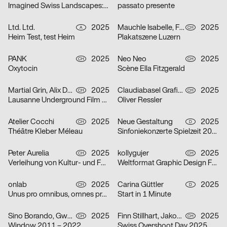
Imagined Swiss Landscapes: Perspectives and Edges in Image Collage
passato presente
Ltd. Ltd.
2025
Mauchle Isabelle, Felix Pfäffli, Brechbühl Erich
2025
A
CH
Heim Test, test Heim
Plakatszene Luzern
PANK
2025
Neo Neo
2025
CH
CH
Oxytocin
Scène Ella Fitzgerald
Martial Grin, Alix Debraine
2025
Claudiabasel Grafik + Interaktion
2025
CH
CH
Lausanne Underground Film & Music Festival 2025
Oliver Ressler
Atelier Cocchi
2025
Neue Gestaltung
2025
CH
D
Théâtre Kleber Méleau
Sinfoniekonzerte Spielzeit 2025/26
Peter Aurelia
2025
kollygujer
2025
CH
CH
Verleihung von Kultur- und Förderpreis und Goldener Ehrenmedaille 2025 des Kantons Zürich
Weltformat Graphic Design Festival 2025
onlab
2025
Carina Güttler
2025
CH
D
Unus pro omnibus, omnes pro uno
Start in 1 Minute
Sino Borando, Gwendoline Niederer, Serafina Räber
2025
Finn Stillhart, Jakob Galler, Lorena Gamper
2025
CH
CH
Window 2011 – 2022
Swiss Overshoot Day 2025