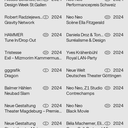
Design Week St.Gallen
Performancepreis Schweiz
Robert Radziejewski, Michal Veltruský
2024
Neo Neo
2024
D
CH
Gravity Network
Scène Ella Fitzgerald
HAMMER
2024
Daniela Droz & Tonatiuh Ambrosetti, Neo Neo
2024
CH
CH
Tune In/Drop Out
Surréalisme & Design
Tristesse
2024
Yves Krähenbühl
2024
CH
CH
Exil – Mizmorim Kammermusik Festival Basel
Royal LAN-Party
gggrafik
2024
Neue Welt
2024
D
D
Dragon
Deutsches Theater Göttingen
Balmer Hählen
2024
Neo Neo, Z1 Studio
2024
CH
CH
Neubad Slam
Contrechamps
Neue Gestaltung
2024
Neo Neo
2024
D
CH
Theater Magdeburg – Premierenplakate
Black Movie
Neue Gestaltung
2024
Béla Machemer, Eli Zaza Moysiopoulou, Nora Veismann, Konstantin Wagner, Gerrit Ludwig
2024
D
D