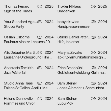
Thomas Ferraro
2025
Troxler Niklaus
2025
D
CH
Sign of the Times
Umdenken
Your Standard Agency
2024
babyinktwice
2024
CH
CH
Strobo Party
Handpressenmesse
Ossian Osborne
2024
Studio Daniel Peter, Alice Kolb
2024
D
CH
Bauhaus Master Lectures 2024
Hilfe, ich erbe!
Alix Debraine, Martial Grin
2024
Maryna Zevako
2024
CH
D
Lausanne Underground Film & Music Festival (LUFF) 2024
abk Kommunikationsdesign Workshops
Anastasia Temirkhan
2024
Erich Brechbühl
2024
CH
CH
Jazz Waterfall
Gebietsentwicklung Kleinmatt-/Bireggstrasse
Studio Anna Haas
2024
Sam Steiner
2024
CH
CH
Palace St.Gallen, April + Mai 2024
Jonas Albrecht + Schrei nicht so Orkestra
Helene Dennewitz
2024
Sam Steiner
2024
D
CH
Pommes und Chlor
Lupu Pick