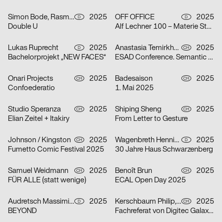
Simon Bode, Rasmus von Götz
2025
OFF OFFICE
2025
D
D
Double U
Alf Lechner 100 – Materie Stahl
Lukas Ruprecht
2025
Anastasia Temirkhan
2025
D
CH
Bachelorprojekt „NEW FACES“
ESAD Conference. Semantic Shapes
Onari Projects
2025
Badesaison
2025
CH
CH
Confoederatio
1. Mai 2025
Studio Speranza
2025
Shiping Sheng
2025
CH
CH
Elian Zeitel + Itakiry
From Letter to Gesture
Johnson / Kingston
2025
Wagenbreth Henning
2025
CH
D
Fumetto Comic Festival 2025
30 Jahre Haus Schwarzenberg
Samuel Weidmann
2025
Benoît Brun
2025
CH
CH
FÜR ALLE (statt wenige)
ECAL Open Day 2025
Audretsch Massimiliano
2025
Kerschbaum Philip, Fawad Qadire
2025
D
CH
BEYOND
Fachreferat von Digitec Galaxus „Fast alles für fast jede*n“