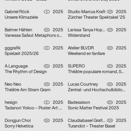
Gabriel Röck
2025
Studio Marcus Kraft
2025
A
CH
Unsere Klimaziele
Zürcher Theater Spektakel ’25
Balmer Hählen
2025
Larissa Tanya Hoppeler
2025
CH
CH
Vanessa Safavi: Metaphors of Gravity
Widerstand
gggrafik
2025
Atelier BLVDR
2025
D
CH
Spielzeit 2025/26
Weekend en fanfare
A Language
2025
SUPERO
2025
CH
CH
The Rhythm of Design
Théâtre populaire romand, Saison 2025/26
Neo Neo
2025
Lucas Courtney
2025
CH
CH
Théâtre Am Stram Gram
Zentral- und Hochschulbibliothek Luzern
hesign
2025
Badesaison
2025
D
CH
Tadanori Yokoo – Poster Art: Original Posters from 1965 – 2025
Sonic Matter Festival 2025
Dongjun Choi
2025
Claudiabasel Grafik + Interaktion
2025
CH
CH
Sorry Helvetica
Turandot – Theater Basel