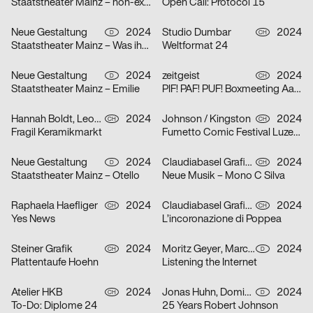
Staatstheater Mainz – non-existent
Open Call: Protocol 15
Neue Gestaltung
2024
Studio Dumbar
2024
D
CH
Staatstheater Mainz – Was ihr wollt
Weltformat 24
Neue Gestaltung
2024
zeitgeist
2024
D
CH
Staatstheater Mainz – Emilie
PIF! PAF! PUF! Boxmeeting Aarau
Hannah Boldt, Leonie Felber
2024
Johnson / Kingston
2024
CH
CH
Fragil Keramikmarkt
Fumetto Comic Festival Luzern
Neue Gestaltung
2024
Claudiabasel Grafik + Interaktion
2024
D
CH
Staatstheater Mainz – Otello
Neue Musik – Mono C Silva
Raphaela Haefliger
2024
Claudiabasel Grafik + Interaktion
2024
CH
CH
Yes News
L’incoronazione di Poppea
Steiner Grafik
2024
Moritz Geyer, Marc Roecker
2024
CH
D
Plattentaufe Hoehn
Listening the Internet
Atelier HKB
2024
Jonas Huhn, Dominik Keller, Michael Satter
2024
CH
D
To-Do: Diplome 24
25 Years Robert Johnson