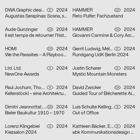
DWA Graphic design department
2024
HAMMER
2024
D
CH
Augustas Serapinas: Sosna, swierk i osika
Reto Pulfer: Fachzustand
Aude Gunzinger
2024
HAMMER
2024
CH
CH
Il est temps de retourner l’histoire
Giovanni Carmine & Cory Arcangel: ALL I EAT IN A DAY
HOMI
2024
Gerrit Ludwig, Mélan Rouillon
2024
CH
D
We the Parasites – A Playbook to Complicity
Rundgang UdK Berlin 2024
Ltd. Ltd.
2024
Justin Scharer
2024
A
D
NewOne Awards
Mystic Mountain Monsters
Paul Jochum, Thomas Sieberer
2024
David Zwicker
2024
A
CH
Kellerstöckl – eine Architekturtypologie im Südburgenland
Guided Tour of Blécherette Airport
Dimitri Jeannottat, Marjeta Morinc
2024
Luis Schulte Kellinghaus, Julius Geyer, Max Reichert
2024
CH
D
Bieler Baukultur 1910 – 1970
Out of Office
Lorenz Klingebiel
2024
Kathleen Bäcker, Emma Dreiucker, Julius Geyer, Max Reichert
2024
D
D
Kiezsalon 2024
abk Kommunikationsdesign Workshops