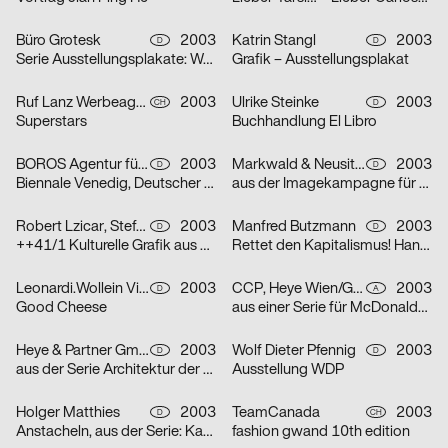
Büro Grotesk
2003
Katrin Stangl
2003
D
D
Serie Ausstellungsplakate: Wolfgang Vetten – Jürgen Paas – Kunstauktion
Grafik – Ausstellungsplakat
Ruf Lanz Werbeagentur AG
2003
Ulrike Steinke
2003
CH
D
Superstars
Buchhandlung El Libro
BOROS Agentur für Kommunikation
2003
Markwald & Neusitzer
2003
D
D
Biennale Venedig, Deutscher Pavillon
aus der Imagekampagne für die Deutsche Aidshilfe e.V.
Robert Lzicar, Stefanie Preis
2003
Manfred Butzmann
2003
D
D
++41/1 Kulturelle Grafik aus Zürich
Rettet den Kapitalismus! Handelt jetzt!
Leonardi.Wollein Visuelle Konzepte
2003
CCP, Heye Wien/GBK,Heye München
2003
D
A
Good Cheese
aus einer Serie für McDonalds Österreich (Gabeln)
Heye & Partner GmbH
2003
Wolf Dieter Pfennig
2003
D
D
aus der Serie Architektur der Obdachlosigkeit: Motiv Citylight/Motiv Litfaßsäule
Ausstellung WDP
Holger Matthies
2003
TeamCanada
2003
D
CH
Anstacheln, aus der Serie: Kammerspiele – typografische Themenplakate
fashion gwand 10th edition