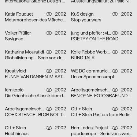
International Graphic Design Education Forum Beijin, China 2002 – Serie von zwei Plakaten
Ausstellungsplakat zu Palle Nielsen
Katia Fouquet
2002
KuS design
2002
D
D
Metamorphosen des Märchens
Stop your wars
Volker Pfüller
2002
jung und pfeffer : visuelle Kommunikation
2002
D
D
Savignac
POETRY ON THE ROAD
Katharina Mouratidi
2002
Kolle Rebbe Werbeagentur GmbH
2002
D
D
Globalisierung – Serie von drei Plakaten
BLIND TALK
Kreativfeld
2002
WE DO communication GmbH
2002
D
D
FUNNY VAN DANNEN IM ASTA – KELLER
Unser Spendensumpf
fernkopie
2002
Arbeitsgemeinschaft für visuelle und verbale Kommunikation Uwe Loesch
2002
D
D
Die Griechische Klassikidee der Wirklichkeit – Serie von zwei Plakaten
BEN OYNE. FOTOGRAF UND FILMEMACHER
Arbeitsgemeinschaft für visuelle und verbale Kommunikation Uwe Loesch
2002
Ott + Stein
2002
D
D
COEXISTENCE : BI OR NOT TO BE
Ott + Stein Posters from Berlin
Ott + Stein
2002
Herr Ledesi Projekt- und Werbeagentur
2002
D
D
Hochhinaus
popdeurope – Serie von zwei Plakaten