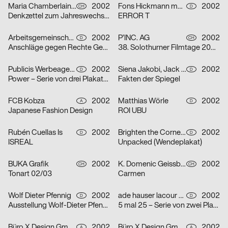
Maria Chamberlain, Fabienne Bissig, Ibrahim Hasan
2002
Fons Hickmann m23
2002
CH
D
Denkzettel zum Jahreswechsel: Letztes Abendmahl / Ohne Ausnahme / o. T. – Serie von drei Plakaten
ERROR T
Arbeitsgemeinschaft für visuelle und verbale Kommunikation Uwe Loesch
2002
P’INC. AG
2002
D
CH
Anschläge gegen Rechte Gewalt
38. Solothurner Filmtage 2003 – Serie von zwei Plakaten
Publicis Werbeagentur GmbH
2002
Siena Jakobi, Jack Kraska, Niels Verhaag
2002
D
D
Power – Serie von drei Plakaten
Fakten der Spiegel
FCB Kobza
2002
Matthias Wörle
2002
A
D
Japanese Fashion Design
ROI UBU
Rubén Cuellas Is
2002
Brighten the Corners Studio for Design
2002
D
D
ISREAL
Unpacked (Wendeplakat)
BUKA Grafik
2002
K. Domenic Geissbühler
2002
CH
CH
Tonart 02/03
Carmen
Wolf Dieter Pfennig
2002
ade hauser lacour kommunikationsgestaltung gmbh
2002
D
D
Ausstellung Wolf-Dieter Pfennig in der Galerie Sillack Dresden
5 mal 25 – Serie von zwei Plakaten
Büro X Design GmbH
2002
Büro X Design GmbH
2002
A
A