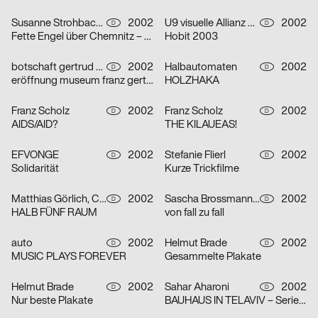
Susanne Strohbach, Ralf Wolfermann
2002
U9 visuelle Allianz GmbH
2002
D
D
Fette Engel über Chemnitz – Serie von vier Plakaten
Hobit 2003
botschaft gertrud nolte visuelle kommunikation und beratung
2002
Halbautomaten
2002
D
D
eröffnung museum franz gertsch
HOLZHAKA
Franz Scholz
2002
Franz Scholz
2002
D
D
AIDS/AID?
THE KILAUEAS!
EFVONGE
2002
Stefanie Flierl
2002
D
D
Solidarität
Kurze Trickfilme
Matthias Görlich, Charalampos Lazos
2002
Sascha Brossmann, Heike Grebin, Nina Lehmann
2002
D
D
HALB FÜNF RAUM
von fall zu fall
auto
2002
Helmut Brade
2002
D
D
MUSIC PLAYS FOREVER
Gesammelte Plakate
Helmut Brade
2002
Sahar Aharoni
2002
D
D
Nur beste Plakate
BAUHAUS IN TELAVIV – Serie von drei Plakaten