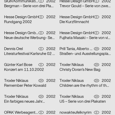
SIGN Kommunikation GmbH
2002
Hesse Design GmbH
2002
D
D
Bergman – Serie von drei Plakaten
Trevor Gould – Serie von zwei Plakaten
Hesse Design GmbH
2002
Hesse Design GmbH
2002
D
D
Rundgang 2002
Die Kurzfilmnacht
Hesse Design GmbH, Arthur Marek, Guido Heffels, Christian Boros, nowakteufelknyrim
2002
Hesse Design GmbH
2002
D
D
Neue deutsche Werbung- Serie von drei Plakaten
Fujihata Masaki – Serie von vier Plakaten
Dennis Orel
2002
Prill Tania, Alberto Vieceli
2002
D
CH
Literaturfestival Karlsruhe 02 – Serie von drei Plakaten
Straßen- und Ausstellungsplakate: Stand der Dinge: Neustes Wohnen in Zürich – Serie von sechs Plakaten
Günter Karl Bose
2002
Troxler Niklaus
2002
D
CH
Konzert am 11.10.2002
Christy Doran’s New Bag
Troxler Niklaus
2002
Troxler Niklaus
2002
CH
CH
Remember Peter Kowald
Children are the rhythm of the world
Troxler Niklaus
2002
Troxler Niklaus
2002
CH
CH
Ein farbiges neues Jahr…
U5 – Serie von drei Plakaten
OPAK Werbeagentur
2002
nowakteufelknyrim
2002
D
D