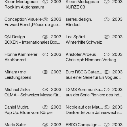
Kleon Medugorac
2003
Kleon Medugorac
2003
D
D
Rock im Aktionsraum
KURZE 03
Conception Visuelle
2003
serres, design.
2003
CH
D
Edward Bond „Pièces de guerre I-II“
Blinded.
QN-Design
2003
Lea Spörri
2003
CH
CH
BOXEN – Internationales Boxmeeting
Winterhilfe Schweiz
Florine Kammerer
2003
Kristofer Arbeus
2003
D
D
AkaKonzert
Christoph Niemann Vortrag
Miriam+me
2003
Euro RSCG Catapult AG Switzerland
2003
CH
CH
Leistungspreis
aus einer Serie für En Vogue: Fisch
Michael Ziska
2003
L2M3 Kommunikationsdesign
2003
CH
D
OLMA – Schweizer Messe für Land- und Milchwirtschaft 2003
aus der Serie Pioniere des industriellen Designs am Bodensee: Champs
Daniel Mudra
2003
Nicole auf der Mauer
2003
D
CH
Pop Up. Bilder vom Körper
Denkzettel zum Jahreswechsel: Mädchen
Mario Suter
2003
BBDO Campaign GmbH Düsseldorf
2003
CH
D