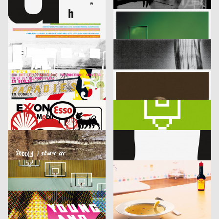
lmn
2003
i.de – Büro für Kommunikation
2003
D
D
Musica Viva Konzert 26.02.2003
Mitra Tabrizian Jenseits der Grenzen
Marion Blomeyer
2003
Fons Hickmann m23
2003
D
D
Gedächtnisbilder
Die Toten
HardCase Design
2003
Eleonore Bujatti
2003
D
A
Paradies No. 5
Schicklgruber alias Adolf Hitler
Franz Scholz
2003
Fons Hickmann m23, Klaus Hesse
2003
D
D
je besser man lebt…
11 Designer für Deutschland
Fons Hickmann m23
2003
Fons Hickmann m23
2003
D
D
Should i stay or should i go
Kleidersammlung
Publicis Wien A brand of Publicis Group Austria
2003
Publicis Werbeagentur GmbH
2003
A
D
Leistungsgruppe Sport
U-Boot
Fons Hickmann m23
2003
Publicis Werbeagentur GmbH
2003
D
D
Young and Social
Die Würze im Leben