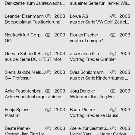
Denkzettel zum Jahreswechsel: Öl
aus einer Serie für Henkel: Wäscheklammern
Leander Eisenmann
2003
Lowe AG
2003
D
CH
Doppelplakat Positionierung – Design und Architektur, von der Ausbildung zum Beruf?
aus der Serie VW Golf: Zettelplakat
Neufrankfurt Corporate Design GmbH
2003
Florian Fischer
2003
D
D
GO
youth of europe?
Gerwin Schmidt Büro für visuelle Gestaltung
2003
Zsuzsanna Ilijin
2003
D
D
aus der Serie DOK.FEST: Motiv Schrei – Motiv Kuss
Vortrag Frieder Grindler
Siena Jakobi, Niels Verhaag
2003
Svea Schildmann, Kathrin Nahlik
2003
D
D
C4-Professur
aus der Serie Kinderträume: Feuerwehr
Anke Feuchtenberger
2003
Jörg Dengler
2003
D
D
Anke Feuchtenberger Zeichnungen
Welcome Jian Ping He
Fenja Spiess
2003
Beate Pietrek
2003
D
D
Plastilin
Vortrag Friederike Gauss
Beate Pietrek
2003
Atelier für Gestaltung
2003
D
D
Vortrag Jian Ping He
Lieber Yarsi… – Lieber Carlos… – Serie von zwei Plakaten