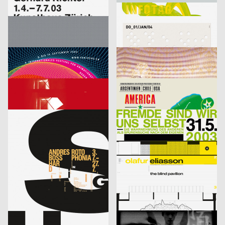
Richter
Infotag
labor b – Netzwerk für Gestaltung
2003
designliga
2003
D
D
Focus Award 2003 – Ausschreibung
Veranstaltungsplakat Sylvester
Bringolf Irion Vögeli
2003
Sascha Brossmann, Heike Grebin, Matthias Hübner, Johanna Leuner
2003
CH
D
Fantoche 03
Von Fall zu Fall: lust.nl
blotto design
2003
tarzanundjane
2003
D
CH
Kontrapunkt – Die Architektur von Daniel Libeskind
America, Amerikkka
cyan (Daniela Haufe + Detlef Fiedler)
2003
cyan (Daniela Haufe + Detlef Fiedler)
2003
D
D
aus der Serie: singuhr – hörgalerie in parochial (2003-2 und 2003-4)
fremde sind wir uns selbst – ein interreligiöser dialog
cyan (Daniela Haufe + Detlef Fiedler)
2003
cyan (Daniela Haufe + Detlef Fiedler)
2003
D
D
20 Jahre Freunde guter Musik
olafur eliasson – the blind pavillon
cyan (Daniela Haufe + Detlef Fiedler)
2003
büro diffus GmbH
2003
D
D
better days
Media-Space 03
blotto design
2003
hesign
2003
D
D
Geistiger Explosivstoff (Recht, von dem man…)
An Estranged Paradise