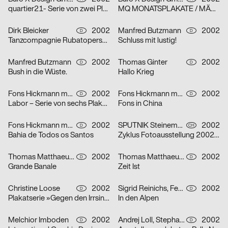
quartier21- Serie von zwei Plakaten
MQ MONATSPLAKATE / MÄRZ 2002 – Serie von zwei Plakaten
Dirk Bleicker
2002
Manfred Butzmann
2002
D
D
Tanzcompagnie Rubatoperson to person Premiere
Schluss mit lustig!
Manfred Butzmann
2002
Thomas Ginter
2002
D
D
Bush in die Wüste.
Hallo Krieg
Fons Hickmann m23
2002
Fons Hickmann m23
2002
D
D
Labor – Serie von sechs Plakaten
Fons in China
Fons Hickmann m23
2002
SPUTNIK Steinemann & Co.
2002
D
CH
Bahia de Todos os Santos
Zyklus Fotoausstellung 2002 in der Luzerner Designgalerie – Serie von drei Plakaten
Thomas Matthaeus Müller
2002
Thomas Matthaeus Müller
2002
D
D
Grande Banale
Zeit Ist
Christine Loose
2002
Sigrid Reinichs, Fenja Spiess
2002
D
D
Plakatserie »Gegen den Irrsinn«
In den Alpen
Melchior Imboden
2002
Andrej Loll, Stephanie Marx
2002
D
D