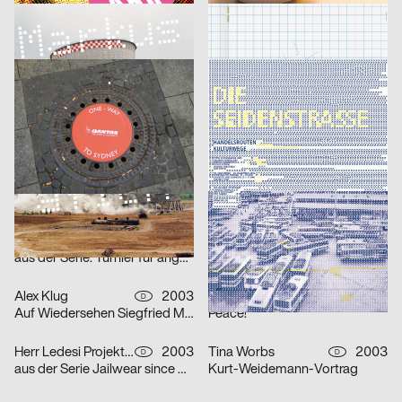
Fons Hickmann m23
2003
Publicis Wien A brand of Publicis Group Austria
2003
D
A
Steur Fotografieie
Freies Lernen
Publicis Werbeagentur GmbH
2003
Fons Hickmann m23
2003
D
D
aus einer Serie für Qantas Airways Limited: one-way
Seidenstraße
Fons Hickmann m23
2003
Publicis Werbeagentur GmbH
2003
D
D
Seidenstraße
Overweight?
Annette Kadatz
2003
Publicis Wien A brand of Publicis Group Austria
2003
A
A
Identity
Plakatserie Fashion Victim
Georg Schnitzer, Christoph Priglinger, Oliver Laric
2003
Eleonore Bujatti
2003
A
A
aus der Serie: Turnier für angewandten Fussball 3
aus der Serie: Turnier für angewandten Fussball 3
Alex Klug
2003
David Mühlfeld
2003
D
D
Auf Wiedersehen Siegfried Maser
Peace!
Herr Ledesi Projekt- und Werbeagentur
2003
Tina Worbs
2003
D
D
aus der Serie Jailwear since 1898: HAEFTLING Tasche
Kurt-Weidemann-Vortrag