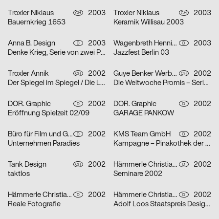
Troxler Niklaus
2003
Troxler Niklaus
2003
CH
CH
Bauernkrieg 1653
Keramik Willisau 2003
Anna B. Design
2003
Wagenbreth Henning
2003
D
D
Denke Krieg, Serie von zwei Plakaten
Jazzfest Berlin 03
Troxler Annik
2002
Guye Benker Werbeagentur AG BSW
2002
CH
CH
Der Spiegel im Spiegel / Die Leiden des Jungwerdens / Die Muse mit der scharfen Zunge – Serie von dr
Die Weltwoche Promis – Serie von drei Plakaten
DOR. Graphic
2002
DOR. Graphic
2002
D
D
Eröffnung Spielzeit 02/09
GARAGE PANKOW
Büro für Film und Gestaltung
2002
KMS Team GmbH
2002
D
D
Unternehmen Paradies
Kampagne – Pinakothek der Moderne – Serie von zwei Plakaten
Tank Design
2002
Hämmerle Christiane, Timo Thurner
2002
CH
D
taktlos
Seminare 2002
Hämmerle Christiane, Timo Thurner
2002
Hämmerle Christiane, Timo Thurner
2002
D
D
Reale Fotografie
Adolf Loos Staatspreis Design 2001