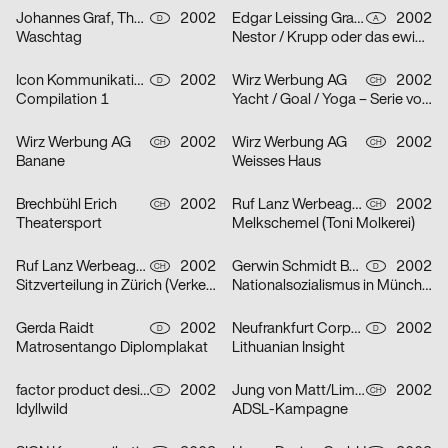
Johannes Graf, Thorsten Lehmann
2002
Edgar Leissing Grafik Design
2002
D
A
Waschtag
Nestor / Krupp oder das ewige Leben / Hartes Herz – Serie von drei Plakaten
Icon Kommunikationsdesign
2002
Wirz Werbung AG
2002
D
CH
Compilation 1
Yacht / Goal / Yoga – Serie von drei Plakaten
Wirz Werbung AG
2002
Wirz Werbung AG
2002
CH
CH
Banane
Weisses Haus
Brechbühl Erich
2002
Ruf Lanz Werbeagentur AG
2002
CH
CH
Theatersport
Melkschemel (Toni Molkerei)
Ruf Lanz Werbeagentur AG
2002
Gerwin Schmidt Büro für visuelle Gestaltung
2002
CH
D
Sitzverteilung in Zürich (Verkehrsbetriebe Zürich)
Nationalsozialismus in München
Gerda Raidt
2002
Neufrankfurt Corporate Design GmbH
2002
D
D
Matrosentango Diplomplakat
Lithuanian Insight
factor product designagentur
2002
Jung von Matt/Limmat AG
2002
D
CH
Idyllwild
ADSL-Kampagne