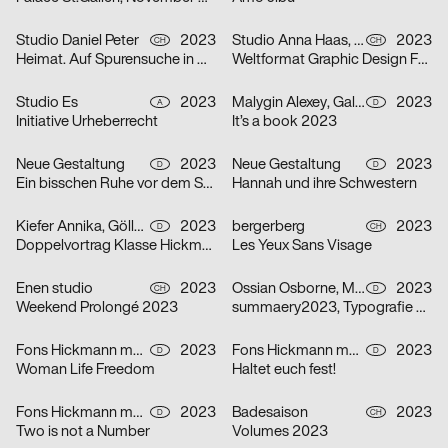
Studio Daniel Peter
2023
Studio Anna Haas, Herendi Artemisio, Johnson / Kingston, Claudiabasel Grafik & Interaktion, Prill Tania, Troxler Niklaus
2023
CH
CH
Heimat. Auf Spurensuche in Mitholz
Weltformat Graphic Design Festival 2023
Studio Es
2023
Malygin Alexey, Galizia Barbara
2023
A
D
Initiative Urheberrecht
It’s a book 2023
Neue Gestaltung
2023
Neue Gestaltung
2023
D
D
Ein bisschen Ruhe vor dem Sturm
Hannah und ihre Schwestern
Kiefer Annika, Göller Ira
2023
bergerberg
2023
D
CH
Doppelvortrag Klasse Hickmann
Les Yeux Sans Visage
Enen studio
2023
Ossian Osborne, Mehner Johanna
2023
CH
D
Weekend Prolongé 2023
summaery2023, Typografie & Schriftgestaltung
Fons Hickmann m23
2023
Fons Hickmann m23
2023
D
D
Woman Life Freedom
Haltet euch fest!
Fons Hickmann m23
2023
Badesaison
2023
D
CH
Two is not a Number
Volumes 2023