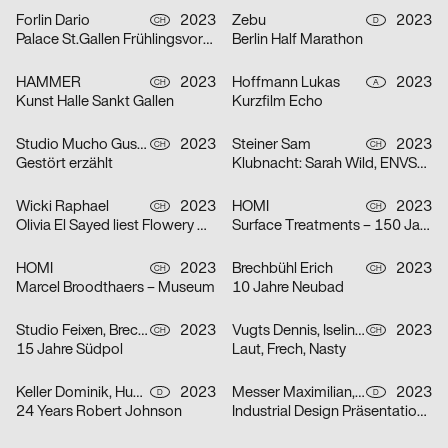
Forlin Dario
2023
Zebu
2023
CH
D
Palace St.Gallen Frühlingsvorschau
Berlin Half Marathon
HAMMER
2023
Hoffmann Lukas
2023
CH
A
Kunst Halle Sankt Gallen
Kurzfilm Echo
Studio Mucho Gusto
2023
Steiner Sam
2023
CH
CH
Gestört erzählt
Klubnacht: Sarah Wild, ENVSRL und Guy de Prà
Wicki Raphael
2023
HOMI
2023
CH
CH
Olivia El Sayed liest Flowery Wordis
Surface Treatments – 150 Jahre Zeit
HOMI
2023
Brechbühl Erich
2023
CH
CH
Marcel Broodthaers – Museum
10 Jahre Neubad
Studio Feixen, Brechbühl Erich
2023
Vugts Dennis, Iselin Marc, Funk Niclas
2023
CH
CH
15 Jahre Südpol
Laut, Frech, Nasty
Keller Dominik, Huhn Jonas
2023
Messer Maximilian, Körner Jonathan
2023
D
D
24 Years Robert Johnson
Industrial Design Präsentationen 2023