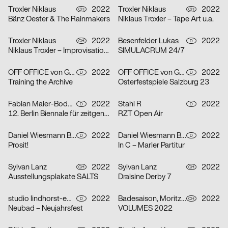
Troxler Niklaus
2022
Troxler Niklaus
2022
CH
CH
Bänz Oester & The Rainmakers
Niklaus Troxler – Tape Art u.a.
Troxler Niklaus
2022
Besenfelder Lukas
2022
CH
D
Niklaus Troxler – Improvisationen
SIMULACRUM 24/7
OFF OFFICE von Gross Lingemann GbR
2022
OFF OFFICE von Gross Lingemann GbR
2022
D
D
Training the Archive
Osterfestspiele Salzburg 23
Fabian Maier-Bode, Martin Wecke
2022
Stahl R
2022
D
D
12. Berlin Biennale für zeitgenössische Kunst
RZT Open Air
Daniel Wiesmann Büro für Gestaltung, Radziejewski Robert
2022
Daniel Wiesmann Büro für Gestaltung
2022
D
D
Prosit!
In C – Marler Partitur
Sylvan Lanz
2022
Sylvan Lanz
2022
CH
CH
Ausstellungsplakate SALTS
Draisine Derby 7
studio lindhorst-emme+hinrichs, Momo Egli
2022
Badesaison, Moritz Furger
2022
D
CH
Neubad – Neujahrsfest
VOLUMES 2022