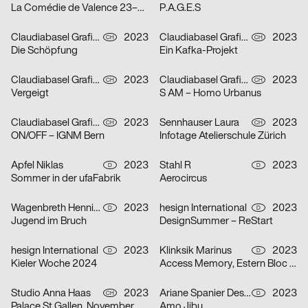
La Comédie de Valence 23–24
P.A.G.E.S
Claudiabasel Grafik & Interaktion
2023
Claudiabasel Grafik & Interaktion
2023
CH
CH
Die Schöpfung
Ein Kafka-Projekt
Claudiabasel Grafik & Interaktion
2023
Claudiabasel Grafik & Interaktion
2023
CH
CH
Vergeigt
S AM – Homo Urbanus
Claudiabasel Grafik & Interaktion
2023
Sennhauser Laura
2023
CH
CH
ON/OFF – IGNM Bern
Infotage Atelierschule Zürich
Apfel Niklas
2023
Stahl R
2023
D
D
Sommer in der ufaFabrik
Aerocircus
Wagenbreth Henning
2023
hesign International
2023
D
D
Jugend im Bruch
DesignSummer – ReStart
hesign International
2023
Klinksik Marinus
2023
D
D
Kieler Woche 2024
Access Memory, Estern Bloc #2
Studio Anna Haas
2023
Ariane Spanier Design
2023
CH
D
Palace St.Gallen, November & Dezember 2023
Amo Jibu