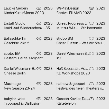
Laucke Siebein
2023
WePlayDesign
2023
D
CH
KinderKulturMonat 2023
Festival FILMAR 2023
Distaff Studio
2023
Bureau Progressiv visuelle Kommunikation
2023
D
D
I said ›Auf Wiedersehen‹ – 85 Jahre Kindertransport nach Großbritannien
Mut zur Wut – 12th International Poster Competition
Ballaschke Tim
2023
strobo BM
2023
D
D
Geschirrrückruf
Oscar Tuazon – Was wir brauchen
strobo BM
2023
Daniel Wiesmann Büro für Gestaltung
2023
D
D
Gestern! Heute. Morgen?
In C
Daniel Wiesmann Büro für Gestaltung
2023
Heß Sebastian, Adolphi Pirmin
2023
D
D
Cheese Berlin
KD Workshops 2023
Maximage
2023
nathow & geppert
2023
CH
D
New Season 23-24
Festival des freien Theaters ohne Haus
babyinktwice
2023
Gascón Kovács Daniel
2023
CH
A
Typographic Disillusion
Kältetelefon