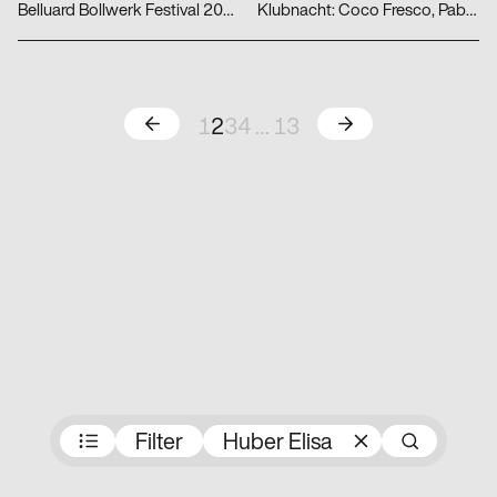
Belluard Bollwerk Festival 2022
Klubnacht: Coco Fresco, Pablo Beltran, orangebleu
Zurück
Weiter
1
2
3
4
…
13
Preisträger:innen
Filter
Huber Elisa
Such