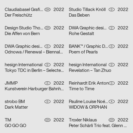
Claudiabasel Grafik & Interaktion, Lucian Kunz
2022
Studio Tillack Knöll
2022
CH
D
Der Freischütz
Das Beben
Design Studio Thom Pfister
2022
DWA Graphic design department
2022
CH
D
Die Affen von Bern
Rohe Gestalt
DWA Graphic design department
2022
BANK™ / Graphic Design Today
2022
D
D
Odnowa / Renewal – Biennale Zielona Góra 2022
Poem of Pearls
hesign International
2022
hesign International
2022
D
D
Tokyo TDC in Berlin – Selected artworks of the Tokyo TDC annual awards 2021 & 2022
Revelation – Tan Zhuo
JMMP
2022
Reinhardt Erik Anton
2022
D
D
Kunstverein Harburger Bahnhof
Time to Time
strobo BM
2022
Pauline Louise Noémi Jocher
2022
D
A
Dark Matter
WIDOW & ORPHAN
TM
2022
Troxler Niklaus
2022
CH
CH
GO GO GO
Peter Schärli Trio feat. Glenn Ferris