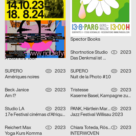
Kunsthaus Biel, Eröffnungskampagne 2023
Queer Underground Movement Night Party
Putschka Pascal
2023
onlab
2023
D
CH
(Re; Short-)Circuit of (Un-)Life
Robert
Bureau Bernklau, Kuhn Johannes
2023
Marstaller Lukas
2023
CH
D
PHRE Festival
Spector Books
Wittmann Kilian, Mayr Jakob
2023
Shortnotice Studio
2023
A
D
A Stuhl is a Tool
Das Denkmal ist …
SUPERO
2023
SUPERO
2023
CH
CH
Amériques noires
Nuit de la Photo #10
Beck Janice
2023
Tristesse
2023
CH
CH
Am I?
Kaserne Basel, Kampagne zum Saisonstart
Studio LA
2023
PANK, Härtlein Martin »Fuzzy«
2023
CH
CH
17e Festival cinémas d’Afrique – Lausanne
Jazz Festival Willisau 2023
Reichert Max
2023
Chiara Toteda, Rösener Lukas
2023
D
D
Yoga Kurs Komma
INTERWOVEN