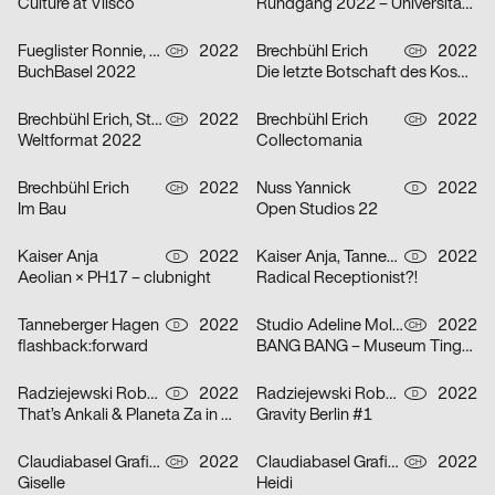
Culture at Vlisco
Rundgang 2022 – Universität der Künste Berlin
Fueglister Ronnie, Yves Graber, Christian Hofer
2022
Brechbühl Erich
2022
CH
CH
BuchBasel 2022
Die letzte Botschaft des Kosmonauten an die Frau, die er einst in der ehemaligen Sowjetunion liebte
Brechbühl Erich, Studio Feixen, Schaub Josh
2022
Brechbühl Erich
2022
CH
CH
Weltformat 2022
Collectomania
Brechbühl Erich
2022
Nuss Yannick
2022
CH
D
Im Bau
Open Studios 22
Kaiser Anja
2022
Kaiser Anja, Tanneberger Hagen
2022
D
D
Aeolian × PH17 – clubnight
Radical Receptionist?!
Tanneberger Hagen
2022
Studio Adeline Mollard
2022
D
CH
flashback:forward
BANG BANG – Museum Tinguely
Radziejewski Robert, Michal Veltruský
2022
Radziejewski Robert, Michal Veltruský
2022
D
D
That’s Ankali & Planeta Za in October ’22
Gravity Berlin #1
Claudiabasel Grafik & Interaktion
2022
Claudiabasel Grafik & Interaktion
2022
CH
CH
Giselle
Heidi