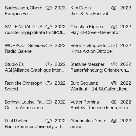
Badesaison, Oberberger Moriz
2023
Kim Dabin
2023
CH
D
Kampus Fest
Jazz & Pop Festival
SMILEINITIALPLUS
2022
Christian Kippes
2022
D
D
Ausstellungsplakate für SPOILER Aktionsraum in Berlin
Playlist-Cover-Generator
WORKOUT Services
2022
Beton – Gruppe für Gestaltung
2022
D
A
Radio Galerie
Klima Aktion Oktober
Studio Es
2022
Stefanie Messner
2022
A
D
AGI (Alliance Graphique Internationale)
Rasterfahndung: Orientierung & Chaos
Reinicke Christoph
2022
Büro Sequenz
2022
D
CH
Speed
Wortlaut – 14. St.Galler Literaturfestival
Borinski Louise, Paula Buškevica
2022
Vetter Romina
2022
D
D
Call for Admissions
Anstoß – für neue Ideen, die unsere Stadt verändern
Paul Pacher
2022
Giannoulas Dimitris, Dhillon Amrit
2022
D
CH
Berlin Summer University of the Arts 2023
amira