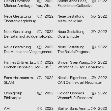
Dähler Dorothee
2022
Studio Anna Haas, Gina Burri
2022
CH
CH
Michael Armitage – You, Who are Still Alive
Expérience Collective
Neue Gestaltung
2022
Neue Gestaltung
2022
D
D
Theater Magdeburg
Mats und Milad
Neue Gestaltung
2022
Neue Gestaltung
2022
D
D
Der satanarchäolügenialkohöllische Wunschpunsch
Così fan tutte
Neue Gestaltung
2022
Neue Gestaltung
2022
D
D
Der Mann ohne Vergangenheit
The Rake’s Progress
Hannes Drißner, Erkan Elias
2022
Shiwen Sven Wang, Breidenich Friedrich
2022
D
D
Pochen Biennale 2022 – Die (neue) Vermessung der Welt
Werkschau 2022 Gebäude 6
Fons Hickmann m23
2022
Nicolas Eigenheer, Noémie Gygax (no-do), Sebastian Verdon
2022
D
CH
SLAM
CAN Centre d’art Neuchâtel
Omnigroup
2022
Golden Cosmos
2022
CH
D
Bibliotopia
Woman!Life!Freedom!
AMI
2022
Steiner Sam, Ammann Sirkka
2022
CH
CH