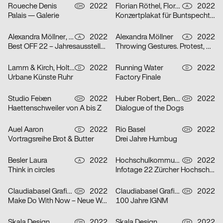
Roueche Denis
2022
Florian Röthel, Florentin Scheicher
2022
CH
A
Palais — Galerie
Konzertplakat für Buntspecht, Arena Wien
Alexandra Möllner, Sophia Krayc
2022
Alexandra Möllner
2022
A
A
Best OFF 22 – Jahresausstellung der Kunstuniversität Linz
Throwing Gestures. Protest, Economy and the Imperceptible
Lamm & Kirch, Holtgreve Heinrich
2022
Running Water
2022
D
D
Urbane Künste Ruhr
Factory Finale
Studio Feixen
2022
Huber Robert, Benedict Will
2022
CH
CH
Haettenschweiler von A bis Z
Dialogue of the Dogs
Auel Aaron
2022
Rio Basel
2022
D
CH
Vortragsreihe Brot & Butter
Drei Jahre Humbug
Besler Laura
2022
Hochschulkommunikation Marketing ZHdK
2022
A
CH
Think in circles
Infotage 22 Zürcher Hochschule der Künste
Claudiabasel Grafik & Interaktion
2022
Claudiabasel Grafik & Interaktion
2022
CH
CH
Make Do With Now – Neue Wege in der Japanischen Architektur
100 Jahre IGNM
Skala Design
2022
Skala Design
2022
CH
CH