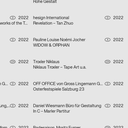
Rohe Gestalt
2022
hesign International
2022
D
D
Tokyo TDC in Berlin – Selected artworks of the Tokyo TDC annual awards 2021 & 2022
Revelation – Tan Zhuo
2022
Pauline Louise Noémi Jocher
2022
D
A
WIDOW & ORPHAN
2022
Troxler Niklaus
2022
CH
CH
Niklaus Troxler – Tape Art u.a.
OFF OFFICE von Gross Lingemann GbR
2022
OFF OFFICE von Gross Lingemann GbR
2022
D
D
Osterfestspiele Salzburg 23
Daniel Wiesmann Büro für Gestaltung, Radziejewski Robert
2022
Daniel Wiesmann Büro für Gestaltung
2022
D
D
In C – Marler Partitur
D
CH