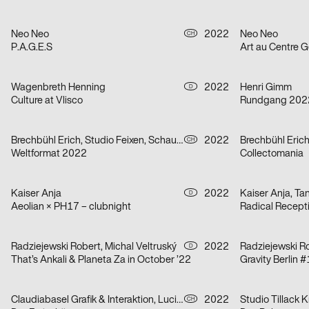
Neo Neo
2022
Neo Neo
CH
P.A.G.E.S
Art au Centre 
Wagenbreth Henning
2022
Henri Gimm
D
Culture at Vlisco
Rundgang 2022 
Brechbühl Erich, Studio Feixen, Schaub Josh
2022
Brechbühl Eric
CH
Weltformat 2022
Collectomania
Kaiser Anja
2022
Kaiser Anja, T
D
Aeolian × PH17 – clubnight
Radical Recepti
Radziejewski Robert, Michal Veltruský
2022
Radziejewski Ro
D
That’s Ankali & Planeta Za in October ’22
Gravity Berlin #
Claudiabasel Grafik & Interaktion, Lucian Kunz
2022
Studio Tillack K
CH