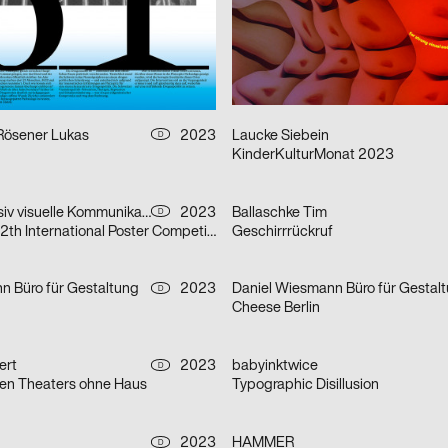
t …
Amériques noires
2023
Studio LA
CH
 Kampagne zum Saisonstart
17e Festival cinémas d’Afrique –
 Rösener Lukas
2023
Laucke Siebein
D
KinderKulturMonat 2023
Bureau Progressiv visuelle Kommunikation
2023
Ballaschke Tim
D
Mut zur Wut – 12th International Poster Competition
Geschirrrückruf
n Büro für Gestaltung
2023
Daniel Wiesmann Büro für Gestal
D
Cheese Berlin
ert
2023
babyinktwice
D
eien Theaters ohne Haus
Typographic Disillusion
2023
HAMMER
D