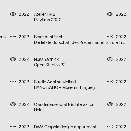
2022
Atelier HKB
2022
D
CH
Playtime 2022
Fueglister Ronnie, Yves Graber, Christian Hofer
2022
Brechbühl Erich
2022
CH
CH
Die letzte Botschaft des Kosmonauten an die Frau, die er einst in der ehemaligen Sowjetunion liebte
2022
Nuss Yannick
2022
CH
D
Open Studios 22
2022
Studio Adeline Mollard
2022
D
CH
BANG BANG – Museum Tinguely
2022
Claudiabasel Grafik & Interaktion
2022
CH
CH
Heidi
2022
DWA Graphic design department
2022
CH
D