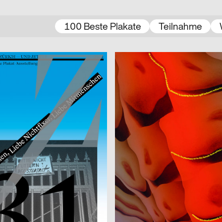
100 Beste Plakate
Teilnahme
2023
Linggi Annina
CH
itz Zürich – und jetzt?!
male gaze
2023
CH
na Haas
ston
2023
Studio Marie Cuennet
CH
Kunsthaus Biel, Eröffnungskamp
2023
Bureau Bernklau, Kuhn Johannes
CH
PHRE Festival
dio
2023
SUPERO
D