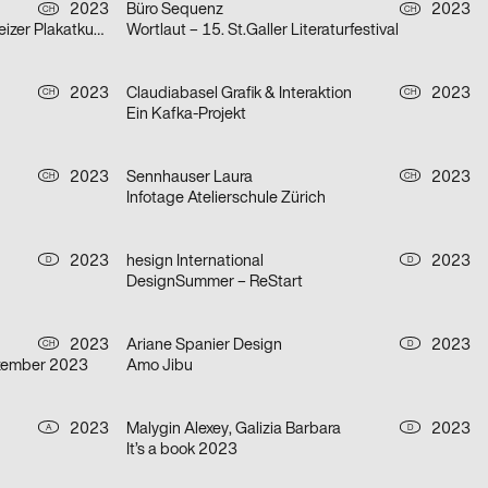
2023
Büro Sequenz
2023
CH
CH
Zeitzeugen im Weltformat – Schweizer Plakatkunst
Wortlaut – 15. St.Galler Literaturfestival
2023
Claudiabasel Grafik & Interaktion
2023
CH
CH
Ein Kafka-Projekt
2023
Sennhauser Laura
2023
CH
CH
Infotage Atelierschule Zürich
2023
hesign International
2023
D
D
DesignSummer – ReStart
2023
Ariane Spanier Design
2023
CH
D
ezember 2023
Amo Jibu
2023
Malygin Alexey, Galizia Barbara
2023
A
D
It’s a book 2023