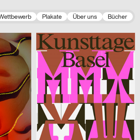
Wettbewerb
Plakate
Über uns
Bücher
2023
Stählin Alena, Tristesse
2023
CH
CH
Kunsttage Basel 2023
Zerbe Marcel, Schubmehl Sebastian, Gerus Viktoria
2023
SMILEINITIALPLUS
2023
D
D
Werkschau Kommunikationsdesign Hochschule Trier 2023
otto + JAJA
2023
Matthiesen Kai Damian
2023
CH
CH
agne 2023
Queer Underground Movement Night Party
2023
Marstaller Lukas
2023
CH
D
Spector Books
2023
SUPERO
2023
CH
CH