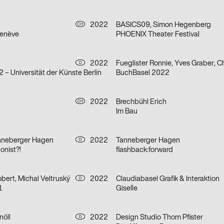
2022
BASICS09, Simon Hegenberg
CH
Genève
PHOENIX Theater Festival
2022
D
– Universität der Künste Berlin
BuchBasel 2022
h
2022
Brechbühl Erich
CH
Im Bau
anneberger Hagen
2022
Tanneberger Hagen
D
onist?!
flashback:forward
bert, Michal Veltruský
2022
Claudiabasel Grafik & Interaktion
D
1
Giselle
nöll
2022
Design Studio Thom Pfister
D