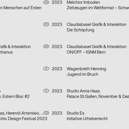
2023
Melchior Imboden
CH
en Menschen auf Erden
2023
Claudiabasel Grafik & Interaktion
CH
Die Schöpfung
afik & Interaktion
2023
Claudiabasel Grafik & Interaktion
CH
rbanus
ON/OFF – IGNM Bern
2023
Wagenbreth Henning
D
Jugend im Bruch
s
2023
Studio Anna Haas
D
 Estern Bloc #2
Palace St.Gallen, November & D
Studio Anna Haas, Herendi Artemisio, Johnson / Kingston, Claudiabasel Grafik & Interaktion, Prill Tania, Troxler Niklaus
2023
Studio Es
CH
phic Design Festival 2023
Initiative Urheberrecht