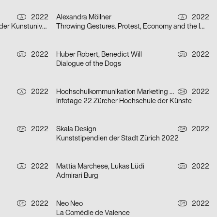
2022
Alexandra Möllner
2022
A
A
Best OFF 22 – Jahresausstellung der Kunstuniversität Linz
Throwing Gestures. Protest, Economy and the Imperceptible
2022
Huber Robert, Benedict Will
2022
CH
CH
Dialogue of the Dogs
2022
Hochschulkommunikation Marketing ZHdK
2022
A
CH
Infotage 22 Zürcher Hochschule der Künste
2022
Skala Design
2022
CH
CH
Kunststipendien der Stadt Zürich 2022
2022
Mattia Marchese, Lukas Lüdi
2022
A
CH
Admirari Burg
2022
Neo Neo
2022
CH
CH
La Comédie de Valence