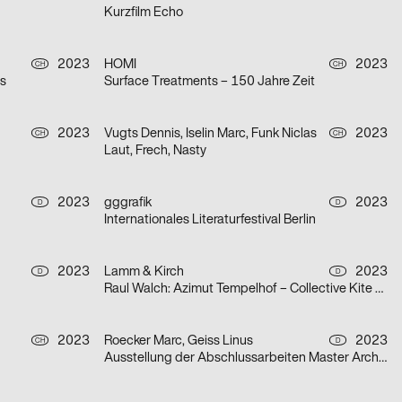
Kurzfilm Echo
2023
HOMI
2023
CH
CH
is
Surface Treatments – 150 Jahre Zeit
2023
Vugts Dennis, Iselin Marc, Funk Niclas
2023
CH
CH
Laut, Frech, Nasty
2023
gggrafik
2023
D
D
Internationales Literaturfestival Berlin
2023
Lamm & Kirch
2023
D
D
Raul Walch: Azimut Tempelhof – Collective Kite Flying
2023
Roecker Marc, Geiss Linus
2023
CH
D
Ausstellung der Abschlussarbeiten Master Architektur & Diplome Design