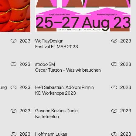
Nuit de la Photo #10
2023
PANK, Härtlein Martin »Fuzzy«
2023
CH
CH
 Lausanne
Jazz Festival Willisau 2023
2023
WePlayDesign
2023
D
CH
Festival FILMAR 2023
2023
strobo BM
2023
D
D
Oscar Tuazon – Was wir brauchen
tung
2023
Heß Sebastian, Adolphi Pirmin
2023
D
D
KD Workshops 2023
2023
Gascón Kovács Daniel
2023
CH
A
Kältetelefon
2023
Hoffmann Lukas
2023
CH
A