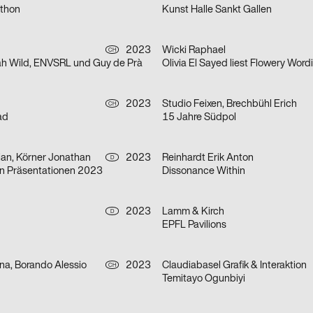
athon
Kunst Halle Sankt Gallen
2023
Wicki Raphael
CH
ah Wild, ENVSRL und Guy de Prà
Olivia El Sayed liest Flowery Word
h
2023
Studio Feixen, Brechbühl Erich
CH
ad
15 Jahre Südpol
ian, Körner Jonathan
2023
Reinhardt Erik Anton
D
gn Präsentationen 2023
Dissonance Within
2023
Lamm & Kirch
D
EPFL Pavilions
na, Borando Alessio
2023
Claudiabasel Grafik & Interaktion
CH
Temitayo Ogunbiyi