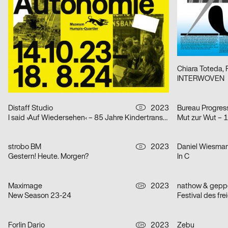
A Stuhl is a Tool
Das Denkmal is
Beck Janice
2023
Tristesse
CH
Am I?
Kaserne Basel,
Reichert Max
2023
Chiara Toteda,
D
Yoga Kurs Komma
INTERWOVEN
Distaff Studio
2023
D
I said ›Auf Wiedersehen‹ – 85 Jahre Kindertransport nach Großbritannien
strobo BM
2023
Daniel Wiesman
D
Gestern! Heute. Morgen?
In C
Maximage
2023
nathow & gepp
CH
New Season 23-24
Festival des fr
Forlin Dario
2023
Zebu
CH