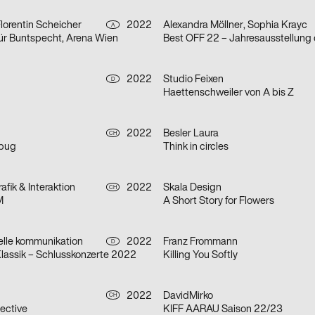
Florentin Scheicher
2022
Alexandra Möllner, Sophia Krayc
A
für Buntspecht, Arena Wien
2022
Studio Feixen
D
Haettenschweiler von A bis Z
2022
Besler Laura
CH
mbug
Think in circles
afik & Interaktion
2022
Skala Design
CH
M
A Short Story for Flowers
uelle kommunikation
2022
Franz Frommann
D
lassik – Schlusskonzerte 2022
Killing You Softly
2022
DavidMirko
CH
ective
KIFF AARAU Saison 22/23