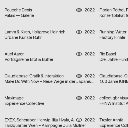
Roueche Denis
2022
Florian Röthel, 
CH
Palais — Galerie
Konzertplakat 
Lamm & Kirch, Holtgreve Heinrich
2022
Running Water
D
Urbane Künste Ruhr
Factory Finale
Auel Aaron
2022
Rio Basel
D
Vortragsreihe Brot & Butter
Drei Jahre Hu
Claudiabasel Grafik & Interaktion
2022
Claudiabasel Gr
CH
Make Do With Now – Neue Wege in der Japanischen Architektur
100 Jahre IGN
Maximage
2022
collect gbr vis
CH
Experience Collective
FHNW Institut K
EXEX, Scherabon Herwig, Ilija Hvala, Anouk Rehorek, Erli Grünzweil, Joshua Alena Mallek
2022
Troxler Annik
A
Tanzquartier Wien – Kampagne Julia Müllner
Expérience Coll