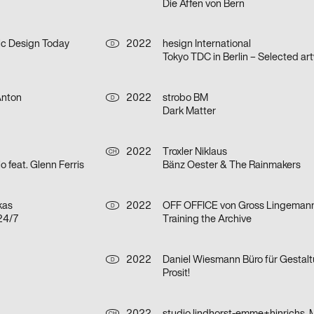
Die Affen von Bern
c Design Today
2022
hesign International
D
Anton
2022
strobo BM
D
Dark Matter
2022
Troxler Niklaus
CH
io feat. Glenn Ferris
Bänz Oester & The Rainmakers
kas
2022
D
24/7
Training the Archive
2022
D
Prosit!
CH