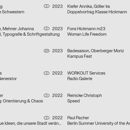
ng
2023
Kiefer Annika, Göller Ira
D
e Schwestern
Doppelvortrag Klasse Hickmann
e, Mehner Johanna
2023
Fons Hickmann m23
D
Typografie & Schriftgestaltung
Woman Life Freedom
2023
Badesaison, Oberberger Moriz
CH
Kampus Fest
s
2022
WORKOUT Services
D
Generator
Radio Galerie
er
2022
Reinicke Christoph
D
: Orientierung & Chaos
Speed
2022
Paul Pacher
D
Anstoß – für neue Ideen, die unsere Stadt verändern
Berlin Summer University of the A