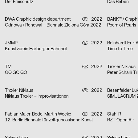
Der Freischütz
Das Beben
DWA Graphic design department
2022
BANK™ / Graphi
D
Odnowa / Renewal – Biennale Zielona Góra 2022
Poem of Pearls
JMMP
2022
Reinhardt Erik 
D
Kunstverein Harburger Bahnhof
Time to Time
TM
2022
Troxler Niklaus
CH
GO GO GO
Peter Schärli Tr
Troxler Niklaus
2022
Besenfelder Lu
CH
Niklaus Troxler – Improvisationen
SIMULACRUM 
Fabian Maier-Bode, Martin Wecke
2022
Stahl R
D
12. Berlin Biennale für zeitgenössische Kunst
RZT Open Air
CH