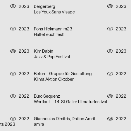
2023
bergerberg
2023
D
CH
Les Yeux Sans Visage
2023
Fons Hickmann m23
2023
D
D
Haltet euch fest!
2023
Kim Dabin
2023
CH
D
Jazz & Pop Festival
2022
Beton – Gruppe für Gestaltung
2022
D
A
Klima Aktion Oktober
2022
Büro Sequenz
2022
D
CH
Wortlaut – 14. St.Galler Literaturfestival
2022
Giannoulas Dimitris, Dhillon Amrit
2022
D
CH
rts 2023
amira