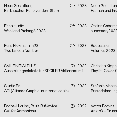
Neue Gestaltung
2023
Neue Gestaltu
D
Ein bisschen Ruhe vor dem Sturm
Hannah und ihr
Enen studio
2023
Ossian Osborn
CH
Weekend Prolongé 2023
summaery2023, 
Fons Hickmann m23
2023
Badesaison
D
Two is not a Number
Volumes 2023
SMILEINITIALPLUS
2022
Christian Kippe
D
Ausstellungsplakate für SPOILER Aktionsraum in Berlin
Playlist-Cover-
Studio Es
2022
Stefanie Messn
A
AGI (Alliance Graphique Internationale)
Rasterfahndung
Borinski Louise, Paula Buškevica
2022
Vetter Romina
D
Call for Admissions