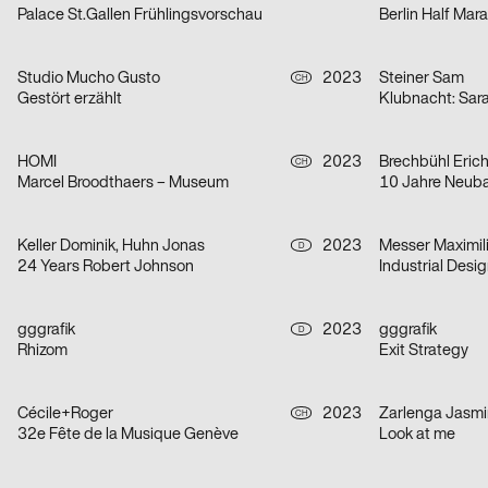
Palace St.Gallen Frühlingsvorschau
Berlin Half Mar
Studio Mucho Gusto
2023
Steiner Sam
CH
Gestört erzählt
Klubnacht: Sar
HOMI
2023
Brechbühl Eric
CH
Marcel Broodthaers – Museum
10 Jahre Neub
Keller Dominik, Huhn Jonas
2023
Messer Maximil
D
24 Years Robert Johnson
Industrial Desi
gggrafik
2023
gggrafik
D
Rhizom
Exit Strategy
Cécile+Roger
2023
Zarlenga Jasmi
CH
32e Fête de la Musique Genève
Look at me