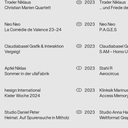
Troxler Niklaus
2023
Troxler Niklaus
CH
Christian Marien Quartett
… und Friede d
Neo Neo
2023
Neo Neo
CH
La Comédie de Valence 23–24
P.A.G.E.S
Claudiabasel Grafik & Interaktion
2023
Claudiabasel Gr
CH
Vergeigt
S AM – Homo U
Apfel Niklas
2023
Stahl R
D
Sommer in der ufaFabrik
Aerocircus
hesign International
2023
Klinksik Marinu
D
Kieler Woche 2024
Access Memory,
Studio Daniel Peter
2023
CH
Heimat. Auf Spurensuche in Mitholz
Weltformat Gra