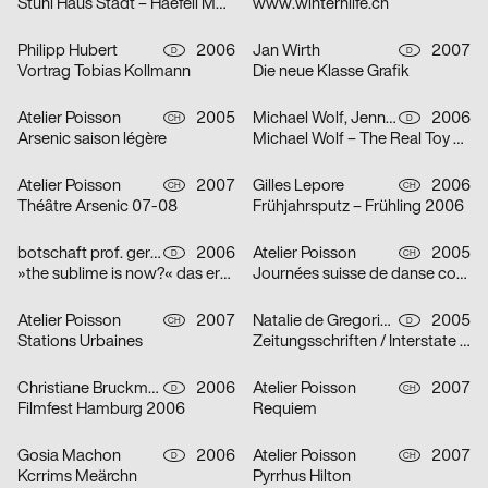
Stuhl Haus Stadt – Haefeli Moser Steiger
www.winterhilfe.ch
Philipp Hubert
2006
Jan Wirth
2007
D
D
Vortrag Tobias Kollmann
Die neue Klasse Grafik
Atelier Poisson
2005
Michael Wolf, Jennie Boie, Büro für Gestaltung Janssen
2006
CH
D
Arsenic saison légère
Michael Wolf – The Real Toy Story
Atelier Poisson
2007
Gilles Lepore
2006
CH
CH
Théâtre Arsenic 07-08
Frühjahrsputz – Frühling 2006
botschaft prof. gertrud nolte visuelle kommunikation und beratung
2006
Atelier Poisson
2005
D
CH
»the sublime is now?« das erhabene in der zeitgenössischen kunst
Journées suisse de danse contemporaine 2006
Atelier Poisson
2007
Natalie de Gregorio, Manuel Dollt, Sebastian Fischer, Philipp Hubert, Tina Pachner
2005
CH
D
Stations Urbaines
Zeitungsschriften / Interstate / Zu Peter Behrens / Dialog über Schrift und Typografie / Herbert Bayer und das Bauhaus
Christiane Bruckmann, Ute Necker
2006
Atelier Poisson
2007
D
CH
Filmfest Hamburg 2006
Requiem
Gosia Machon
2006
Atelier Poisson
2007
D
CH
Kcrrims Meärchn
Pyrrhus Hilton