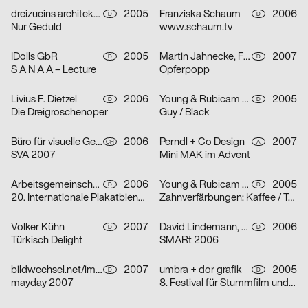
dreizueins architekturdesigngrafik für Group.IE
2005
Franziska Schaum
2006
D
D
Nur Geduld
www.schaum.tv
IDolls GbR
2005
Martin Jahnecke, Friederike Kühne, Bastian Renner, Jana Steffen
2007
D
D
S A N A A – Lecture
Opferpopp
Livius F. Dietzel
2006
Young & Rubicam GmbH & Co. KG
2005
D
D
Die Dreigroschenoper
Guy / Black
Büro für visuelle Gestaltung: Kreis offen
2006
Perndl + Co Design
2007
CH
A
SVA 2007
Mini MAK im Advent
Arbeitsgemeinschaft für visuelle und verbale Kommunikation Uwe Loesch
2006
Young & Rubicam GmbH & Co. KG
2005
D
D
20. Internationale Plakatbiennale Warschau
Zahnverfärbungen: Kaffee / Tee / Zigaretten
Volker Kühn
2007
David Lindemann, Matthias Wörle
2006
D
D
Türkisch Delight
SMARt 2006
bildwechsel.net/image-shift.net
2007
umbra + dor grafik
2005
D
D
mayday 2007
8. Festival für Stummfilm und Musik