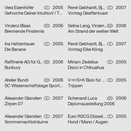
Vera Eizenhöfer
2005
René Gebhardt, Björn Kernspeckt, Sebastian Locke
2007
D
D
Gehorche Deiner Intuition! / Traue Deinem Reflex!
Vortrag Giraffentoast
Vinzenz Blaas
2006
Selina Lang, Vinzenz Blaas
2006
CH
CH
Brennende Finsternis
Am Strand der weiten Welt
Ina Hattenhauer
2005
René Gebhardt, Björn Kernspeckt, Sebastian Locke
2007
D
D
Die Banane
Vortrag Eike König
Raffinerie AG für Gestaltung
2006
Miriam Zedelius
2005
CH
D
Bunbury
Disco in Chihuahua
Atelier Bundi
2006
V+I+S+K Büro für Visuelle Kommunikation
2005
CH
D
SC Wissenschaftstage Sport/Biel
Trippen
Alexander Glandien
2007
Schenardi Luca
2006
D
CH
Zirpen 07
Diplomausstellung 2006
Alexander Glandien
2007
Euro RSCG Düsseldorf
2005
D
D
Sommernachtsträume
Hund / Mann / Augen