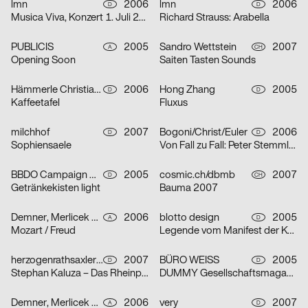
lmn
2006
lmn
2006
D
D
Musica Viva, Konzert 1. Juli 2006
Richard Strauss: Arabella
PUBLICIS
2005
Sandro Wettstein
2007
A
CH
Opening Soon
Saiten Tasten Sounds
Hämmerle Christiane, blotto design
2006
Hong Zhang
2005
D
D
Kaffeetafel
Fluxus
milchhof
2007
Bogoni/Christ/Euler
2006
D
D
Sophiensaele
Von Fall zu Fall: Peter Stemmler
BBDO Campaign GmbH Düsseldorf
2005
cosmic.ch/dbmb
2007
D
CH
Getränkekisten light
Bauma 2007
Demner, Merlicek & Bergmann
2006
blotto design
2005
A
D
Mozart / Freud
Legende vom Manifest der Kommunistischen Partei
herzogenrathsaxler design
2007
BÜRO WEISS
2005
D
D
Stephan Kaluza – Das Rheinprojekt
DUMMY Gesellschaftsmagazin – Thema Revolution
Demner, Merlicek & Bergmann
2006
very
2007
A
D