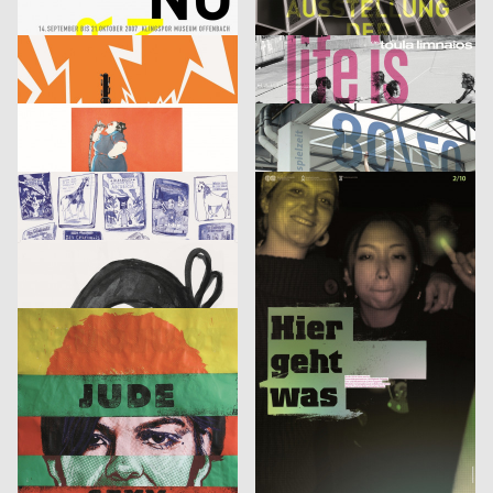
Klingspor Museum 2007
Finale. Ausstellung der Diplomarbeiten
cyan (Daniela Haufe + Detlef Fiedler), Jakob Kirch
2007
cyan (Daniela Haufe + Detlef Fiedler)
2007
D
D
tesla medien ›kunst‹ labor 2007
cie. toula limnaios: life is perfect
53,5°
2007
din jank visuelle kommunikation, Fritz Beck, Doris Weber
2007
D
D
Phrases
Image
Jana Garberg
2007
Sebastian Haustein, Konrad Renner
2007
D
D
Armin Abmeier und die Tollen Hefte
10 gute Gründe – Studieren in Halle
Christof Nardin, Anna-Nora Szilit, Christian Feurstein, Martin Fetz
2007
Euro RSCG Düsseldorf
2007
A
D
Landjäger No.3 – Fleisch
Fluch 2
Roland Piltz, Aisha Ronniger
2007
Volker Pfüller
2005
D
D
Identikit
Bilderlesen
McCann Erickson Gesellschaft m.b.H.
2005
3007
2006
A
A
Heinecken X-Mas
It’s never too late to have a happy childhood
strichpunkt
2007
Fons Hickmann m23
2005
D
D
Der fliegende Holländer
Wärmedisko