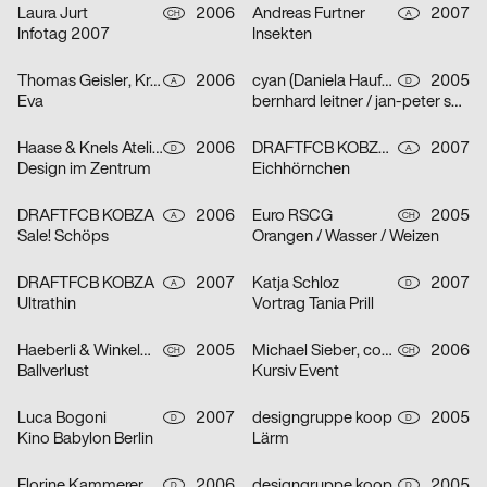
Laura Jurt
2006
Andreas Furtner
2007
CH
A
Infotag 2007
Insekten
Thomas Geisler, Kramar, Christof Nardin
2006
cyan (Daniela Haufe + Detlef Fiedler)
2005
A
D
Eva
bernhard leitner / jan-peter sonntag
Haase & Knels Atelier für Gestaltung
2006
DRAFTFCB KOBZA, Andreas Furtner
2007
D
A
Design im Zentrum
Eichhörnchen
DRAFTFCB KOBZA
2006
Euro RSCG
2005
A
CH
Sale! Schöps
Orangen / Wasser / Weizen
DRAFTFCB KOBZA
2007
Katja Schloz
2007
A
D
Ultrathin
Vortrag Tania Prill
Haeberli & Winkelmann
2005
Michael Sieber, cosmic.ch/dbmb
2006
CH
CH
Ballverlust
Kursiv Event
Luca Bogoni
2007
designgruppe koop
2005
D
D
Kino Babylon Berlin
Lärm
Florine Kammerer
2006
designgruppe koop
2005
D
D