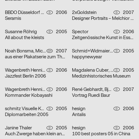
BBDO Düsseldorf GmbH
2006
2xGoldstein
2007
D
D
Seramis
Designer Portraits – Melchior Imboden
Susanne Röhrig
2005
Spector
2006
D
D
All about the kleists
Zeitgenössische Kunst in Essen
Noah Bonsma, Michael Flückiger, Sabrina Tiller
2007
Schmid+Widmaier Design
2005
CH
D
aus einer Plakatserie zum Thema Integration
happynewyear
Wagenbreth Henning
2006
Magdalena Cuber, Manuel Rigel
2005
D
D
Jazzfest Berlin 2006
Medizinhistorisches Museum
Wagenbreth Henning
2006
René Gebhardt, Björn Kernspeckt, Sebastian Locke
2007
D
D
Kommander Kobayashi
Vortrag Ruedi Baur
schmitz Visuelle Kommunikation
2005
hesign
2006
D
D
Diplomarbeiten 2005
Antalis
Janine Thaler
2005
hesign
2006
D
D
Auch Zwerge haben klein angefangen
100 best posters 05 in China