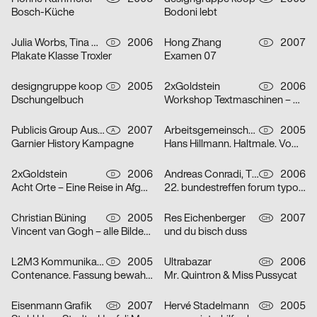
Bosch-Küche
Bodoni lebt
Julia Worbs, Tina Worbs
2006
Hong Zhang
2007
D
D
Plakate Klasse Troxler
Examen 07
designgruppe koop
2005
2xGoldstein
2006
D
D
Dschungelbuch
Workshop Textmaschinen – Maschinentext
Publicis Group Austria GmbH, Evelina Sava
2007
Arbeitsgemeinschaft für visuelle und verbale Kommunikation Uwe Loesch
2005
A
D
Garnier History Kampagne
Hans Hillmann. Haltmale. Vom Plakat zum Bildroman
2xGoldstein
2006
Andreas Conradi, Tino Graß, Martin Hoffmann, Tristan Schmitz
2006
D
D
Acht Orte – Eine Reise in Afghanistan
22. bundestreffen forum typografie/walbaum tanzt grotesk
Christian Büning
2005
Res Eichenberger
2007
D
CH
Vincent van Gogh – alle Bilder / nur die Porträts
und du bisch duss
L2M3 Kommunikationsdesign
2005
Ultrabazar
2006
D
CH
Contenance. Fassung bewahren
Mr. Quintron & Miss Pussycat
Eisenmann Grafik
2007
Hervé Stadelmann
2005
CH
CH