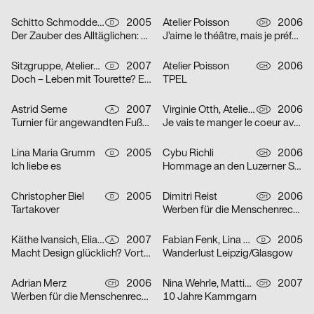
Schitto Schmodde Waack Werbeagentur GmbH
2005
Atelier Poisson
2006
D
CH
Der Zauber des Alltäglichen: Punk / Unplugged / E-Mail / Tattoo
J’aime le théâtre, mais je préfère la télévision
Sitzgruppe, Ateliergemeinschaft selbständiger Grafik-Designerinnen
2007
Atelier Poisson
2006
D
CH
Doch – Leben mit Tourette? Erst recht!
TPEL
Astrid Seme
2007
Virginie Otth, Atelier Poisson
2006
A
CH
Turnier für angewandten Fußball 5
Je vais te manger le coeur avec mes petites dents
Lina Maria Grumm
2005
Cybu Richli
2006
D
CH
Ich liebe es
Hommage an den Luzerner Straßenphilosophen Emil Manser
Christopher Biel
2005
Dimitri Reist
2006
D
CH
Tartakover
Werben für die Menschenrechte
Käthe Ivansich, Elia Sarraffan
2007
Fabian Fenk, Lina Maria Grumm, Jakob Kirch, Nella Rieken
2005
A
D
Macht Design glücklich? Vortrag Ruedi Baur
Wanderlust Leipzig/Glasgow
Adrian Merz
2006
Nina Wehrle, Mattias Leutwyler
2007
CH
CH
Werben für die Menschenrechte
10 Jahre Kammgarn