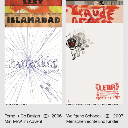
Thomas Matthaeus Müller
2006
strichpunkt
2007
D
D
Phantome
Pelléas et Mélisande
Fons Hickmann m23
2005
Robert Voss
2007
D
D
sequence
Lear
Volker Kühn
2006
Fons Hickmann m23
2005
D
D
Jenny Scobel
Emerging Designers
lollekundbollek.de
2006
GONDOR Kommunikationsdesign
2007
D
D
Total Recall 2006
Rupprecht Geiger – Magie der Farbe
Sebastian Cremers, Daniel Schludi
2005
Renate Wacker
2006
D
D
Lost Identity
Friedrich Schiller: Wallenstein
2xGoldstein
2005
Fabienne Angehrn
2007
D
CH
New Orleans
Menschenrechte und Kinder
Perndl + Co Design
2006
Wolfgang Schoeck
2007
A
CH
Mini MAK im Advent
Menschenrechte und Kinder