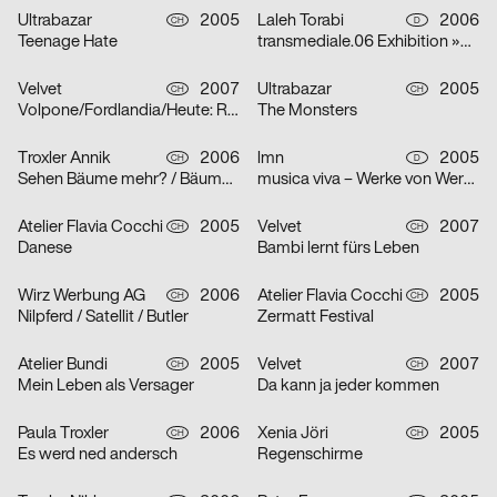
Ultrabazar
2005
Laleh Torabi
2006
CH
D
Teenage Hate
transmediale.06 Exhibition »Smile Machines«
Velvet
2007
Ultrabazar
2005
CH
CH
Volpone/Fordlandia/Heute: Raum Lumina/Die Nibelungen
The Monsters
Troxler Annik
2006
lmn
2005
CH
D
Sehen Bäume mehr? / Bäume sehen Meer… / Meer Bäume Seen!
musica viva – Werke von Werner Heider, Martin Smolka und Peter Eötvös
Atelier Flavia Cocchi
2005
Velvet
2007
CH
CH
Danese
Bambi lernt fürs Leben
Wirz Werbung AG
2006
Atelier Flavia Cocchi
2005
CH
CH
Nilpferd / Satellit / Butler
Zermatt Festival
Atelier Bundi
2005
Velvet
2007
CH
CH
Mein Leben als Versager
Da kann ja jeder kommen
Paula Troxler
2006
Xenia Jöri
2005
CH
CH
Es werd ned andersch
Regenschirme