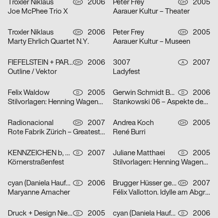
Troxler Niklaus
2006
Peter Frey
2005
CH
CH
Joe McPhee Trio X
Aarauer Kultur – Theater
Troxler Niklaus
2006
Peter Frey
2005
CH
CH
Marty Ehrlich Quartet N.Y.
Aarauer Kultur – Museen
FIEFELSTEIN + PARTNER – BUREAU FÜR VISUELLE KOMMUNIKATION
2006
3007
2007
CH
A
Outline / Vektor
Ladyfest
Felix Waldow
2005
Gerwin Schmidt Büro für visuelle Gestaltung
2006
D
D
Stilvorlagen: Henning Wagenbreth
Stankowski 06 – Aspekte des Gesamtwerks
Radionacional
2007
Andrea Koch
2005
CH
CH
Rote Fabrik Zürich – Greatest Summer Resort
René Burri
KENNZEICHEN b, Agentur für Markenkommunikation, Dirk Moll
2007
Juliane Matthaei
2005
D
D
Körnerstraßenfest
Stilvorlagen: Henning Wagenbreth
cyan (Daniela Haufe + Detlef Fiedler)
2006
Brugger Hüsser gestalten
2007
D
CH
Maryanne Amacher
Félix Vallotton. Idylle am Abgrund
Druck + Design Niehoff GmbH
2005
cyan (Daniela Haufe + Detlef Fiedler)
2006
D
D