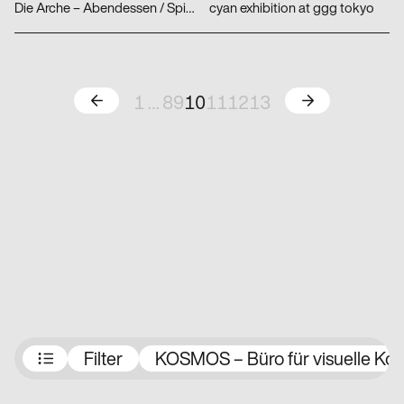
Die Arche – Abendessen / Spielplatz
cyan exhibition at ggg tokyo
Zurück
Weiter
1
…
8
9
10
11
12
13
Preisträger:innen
Filter
KOSMOS – Büro für visuelle Ko