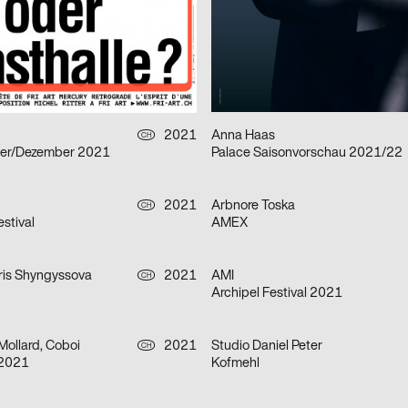
– Pierfrancesco Celada
Urbane Künste Ruhr 2021
ng
2021
Neue Gestaltung
D
Kabale und Liebe
2021
Anna Haas
CH
er/Dezember 2021
Palace Saisonvorschau 2021/22
2021
Arbnore Toska
CH
stival
AMEX
is Shyngyssova
2021
AMI
CH
Archipel Festival 2021
Mollard, Coboi
2021
Studio Daniel Peter
CH
 2021
Kofmehl