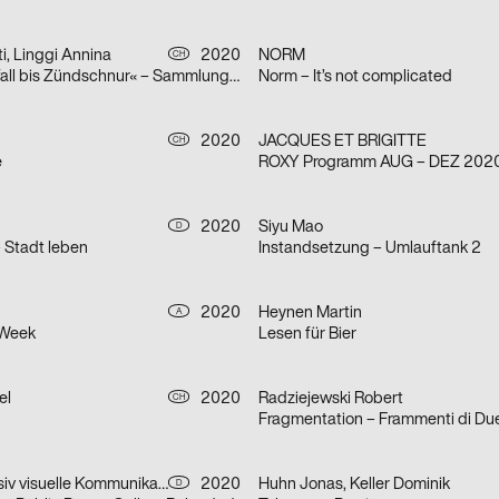
i, Linggi Annina
2020
NORM
CH
»Von Zwischenfall bis Zündschnur« – Sammlungsausstellung der Hochschule Luzern – Design & Kunst
Norm – It’s not complicated
2020
JACQUES ET BRIGITTE
CH
e
ROXY Programm AUG – DEZ 202
2020
Siyu Mao
D
– Stadt leben
Instandsetzung – Umlauftank 2
2020
Heynen Martin
A
 Week
Lesen für Bier
el
2020
Radziejewski Robert
CH
Fragmentation – Frammenti di Du
Bureau Progressiv visuelle Kommunikation
2020
Huhn Jonas, Keller Dominik
D