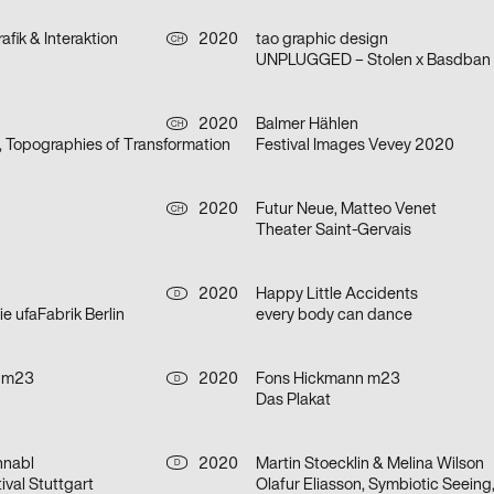
afik & Interaktion
2020
tao graphic design
CH
UNPLUGGED – Stolen x Basdban
2020
Balmer Hählen
CH
, Topographies of Transformation
Festival Images Vevey 2020
2020
Futur Neue, Matteo Venet
CH
Theater Saint-Gervais
2020
Happy Little Accidents
D
e ufaFabrik Berlin
every body can dance
 m23
2020
Fons Hickmann m23
D
Das Plakat
hnabl
2020
Martin Stoecklin & Melina Wilson
D
ival Stuttgart