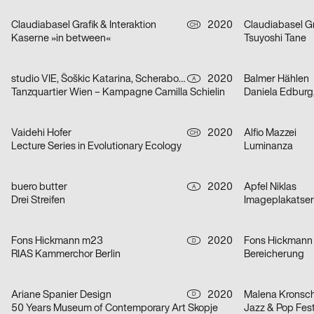
Claudiabasel Grafik & Interaktion
2020
Claudiabasel Gr
CH
Kaserne »in between«
Tsuyoshi Tane
studio VIE, Šoškic Katarina, Scherabon Herwig
2020
Balmer Hählen
A
Tanzquartier Wien – Kampagne Camilla Schielin
Daniela Edburg
Vaidehi Hofer
2020
Alfio Mazzei
CH
Lecture Series in Evolutionary Ecology
Luminanza
buero butter
2020
Apfel Niklas
A
Drei Streifen
Imageplakatseri
Fons Hickmann m23
2020
Fons Hickmann
D
RIAS Kammerchor Berlin
Bereicherung
Ariane Spanier Design
2020
Malena Kronsc
D
50 Years Museum of Contemporary Art Skopje
Jazz & Pop Fest