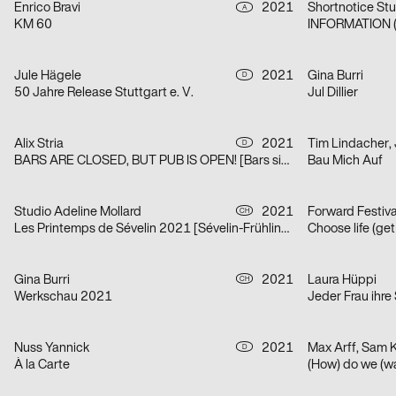
Enrico Bravi
2021
Shortnotice Stu
A
KM 60
INFORMATION (
Jule Hägele
2021
Gina Burri
D
50 Jahre Release Stuttgart e. V.
Jul Dillier
Alix Stria
2021
Tim Lindacher,
D
BARS ARE CLOSED, BUT PUB IS OPEN! [Bars sind geschlossen, doch PUB ist geöfffnet!]
Bau Mich Auf
Studio Adeline Mollard
2021
Forward Festiv
CH
Les Printemps de Sévelin 2021 [Sévelin-Frühling 2021]
Choose life (ge
Gina Burri
2021
Laura Hüppi
CH
Werkschau 2021
Jeder Frau ihre
Nuss Yannick
2021
Max Arff, Sam 
D
À la Carte