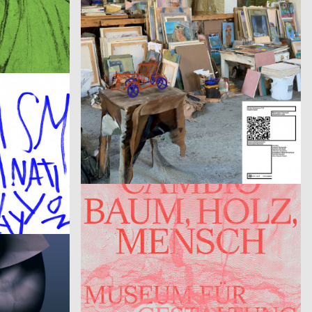
Rechnitz (Anđeo uništenja) / Rechnitz (Der Würgeengel) by Elfriede Jelinek
2021
Balmer Hählen
2021
CH
CH
Fabienne Levy – Romane De Watteville
2021
Herendi Artemisio
2021
CH
CH
Formafantasma: Cambio – Baum, Holz, Mensch
2021
Jonathan Blaschke, Bruno Jacoby
2021
CH
D
Kohlswat Season 2
2021
Paul Buschnegg, Kilian Hanappi, Marcus Wagner
2021
CH
A
»Diáspora Sefardí« – Mizmorim Kammermusik Festival
Jazzfest Styro Poster
er)
2021
Saskia van der Meer
2021
D
D
Semestereröffnung HfG Karlsruhe
2021
Maria Ziegelböck, Neue Gestaltung
2021
D
D