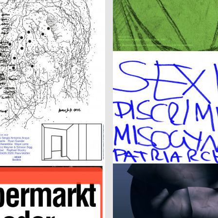
on 2021–2022
Frauen der Wiener Werkstätte
afik & Interaktion
2021
Balmer Hählen
CH
Foreign Agent – Live Bold
2021
Atelier Bundi AG
CH
ourg 30/40 ans Jubilé
Edgar
2021
Neo Neo
CH
Am Stram Gram
in Alena
2021
Tristesse
CH
el 2021
Vilté Jurgutyté
2021
cyan (Daniela Haufe + Detlef Fiedl
CH
Don Quixote
2021
Lamm & Kirch
D