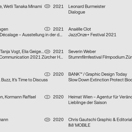
e, Wetli Tanaka Minami
2021
Leonard Burmeister
CH
Dialogue
agen
2021
Anaëlle Clot
D
Marion Baruch: Décalage – Ausstellung in der der HGB Galerie
JazzOnze+ Festival 2021
Severin Weber, Tanja Vogt, Elia Geiger, Ladina Döring, Nicola Canziani
2021
Severin Weber
CH
Infotage Visual Communication 2021 Zürcher Hochschule der Künste
Stummfilmfestival Filmpodium Zür
2020
BANK™ / Graphic Design Today
D
 A Buzz, It’s Time to Discuss
Slow Down Extinction Protect Biod
en, Kormann Raffael
2020
D
Lieblinge der Saison
mann
2020
CH
IM/ MOBILE