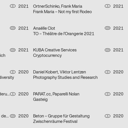
2021
OrtnerSchinko, Frank Maria
2021
D
A
Frank Maria – Not my first Rodeo
2021
Anaëlle Clot
2021
CH
CH
TO – Théâtre de l’Orangerie 2021
2021
KUBA Creative Services
2021
CH
CH
ich
Cryptocurrency
2020
Daniel Kobert, Viktor Lentzen
2020
D
D
iversity
Photography Studies and Research
Heimat Wien – Agentur für Veränderung
2020
PARAT.cc, Paparelli Nolan
2020
A
D
Gasteig
Chris Gautschi Graphic & Editorial design
2020
Beton – Gruppe für Gestaltung
2020
CH
A
Zwischenräume Festival