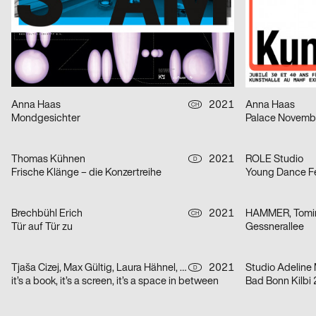
Odas Balkonale
Instagrampier 
Neue Gestaltung
2021
Neue Gestaltu
D
Villa Alfons
Nabucco
Anna Haas
2021
Anna Haas
CH
Mondgesichter
Palace Novemb
Thomas Kühnen
2021
ROLE Studio
D
Frische Klänge – die Konzertreihe
Young Dance Fe
Brechbühl Erich
2021
HAMMER, Tomir
CH
Tür auf Tür zu
Gessnerallee
Tjaša Cizej, Max Gültig, Laura Hähnel, Basil Haug
2021
Studio Adeline 
D
it’s a book, it’s a screen, it’s a space in between
Bad Bonn Kilbi