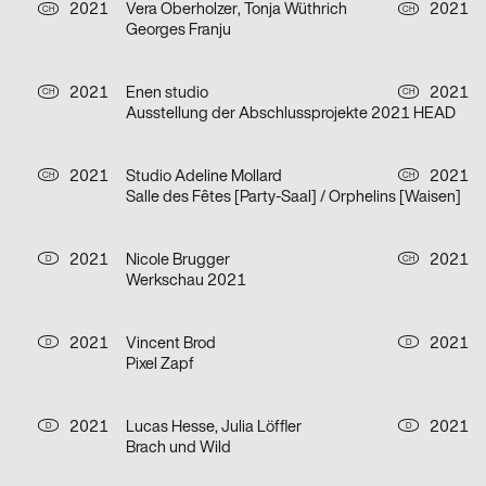
2021
Vera Oberholzer, Tonja Wüthrich
2021
CH
CH
Georges Franju
2021
Enen studio
2021
CH
CH
Ausstellung der Abschlussprojekte 2021 HEAD
2021
Studio Adeline Mollard
2021
CH
CH
Salle des Fêtes [Party-Saal] / Orphelins [Waisen]
2021
Nicole Brugger
2021
D
CH
Werkschau 2021
2021
Vincent Brod
2021
D
D
Pixel Zapf
2021
Lucas Hesse, Julia Löffler
2021
D
D
Brach und Wild