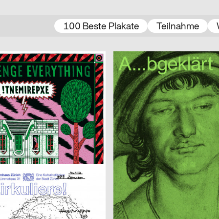
100 Beste Plakate
Teilnahme
nning
2021
Beton – Gruppe für Gestaltung
D
 Vlisco
 Benedikt Luft
2021
Miriam Häfele
D
eller
Alles ist hin
Imma Caretta, Gianluca Flütsch, Giannoulas Dimitris
2021
Verena Mack
CH
Human Parasite
r
2021
Isabell Hammelbeck, Jana Michae
CH
 Konspiration
Artificial Sexism
2021
3007
CH