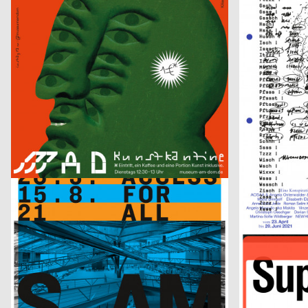
Geburt erfolgreich – das Leben ist kein Robinson Club
ARSENIC Sais
Claudiabasel Grafik & Interaktion
2021
Claudiabasel Gr
CH
S AM Accsess for all
Die Nase
Phila Büdding, Jana Rzehak
2021
figures
D
Jazzkabinett
Kunsthalle Frib
Neo Neo
2021
Neo Neo
CH
Jours Bleus [Blaue Tage]
NOF
Mini-Zine-Library
2021
Tristesse, Stähl
D
With me im Widmer II
Kunsttage Bas
Valentin Jauch, Sonia González
2021
Giliane Cachin, 
D
This Must Be The Place
RKC December
N&MS
2021
N&MS
D