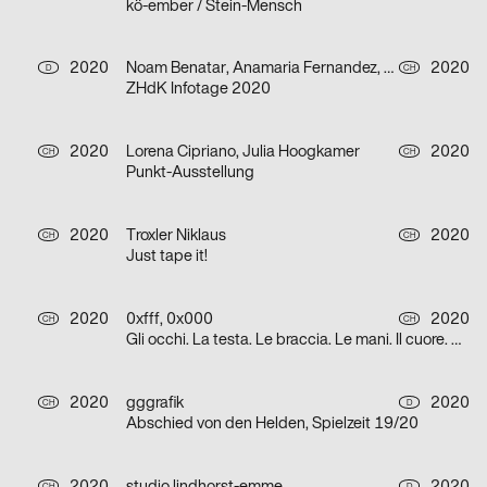
kö-ember / Stein-Mensch
2020
Noam Benatar, Anamaria Fernandez, Vilté Jurgutyté, Keller Samara
2020
D
CH
ZHdK Infotage 2020
2020
Lorena Cipriano, Julia Hoogkamer
2020
CH
CH
Punkt-Ausstellung
2020
Troxler Niklaus
2020
CH
CH
Just tape it!
2020
0xfff, 0x000
2020
CH
CH
Gli occhi. La testa. Le braccia. Le mani. Il cuore. Grazie.
2020
gggrafik
2020
CH
D
Abschied von den Helden, Spielzeit 19/20
CH
D