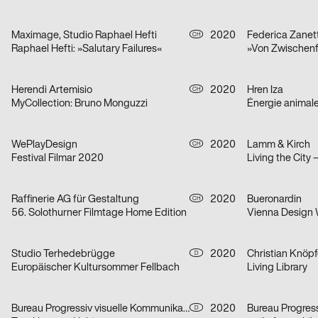
Maximage, Studio Raphael Hefti
2020
Federica Zanett
CH
Raphael Hefti: »Salutary Failures«
Herendi Artemisio
2020
Hren Iza
CH
MyCollection: Bruno Monguzzi
Énergie animal
WePlayDesign
2020
Lamm & Kirch
CH
Festival Filmar 2020
Living the City 
Raffinerie AG für Gestaltung
2020
Bueronardin
CH
56. Solothurner Filmtage Home Edition
Vienna Design
Studio Terhedebrügge
2020
Christian Knöpf
D
Europäischer Kultursommer Fellbach
Living Library
Bureau Progressiv visuelle Kommunikation
2020
D