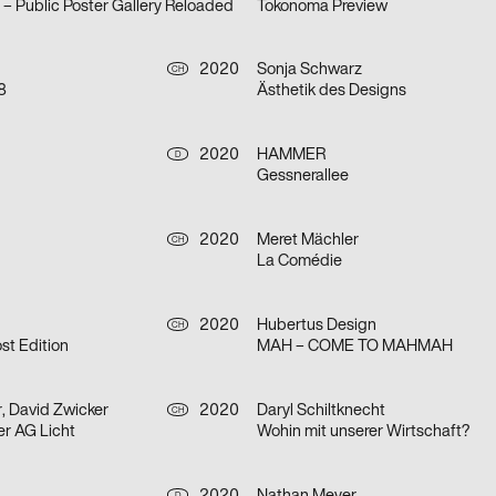
e – Public Poster Gallery Reloaded
Tokonoma Preview
2020
Sonja Schwarz
CH
8
Ästhetik des Designs
2020
HAMMER
D
Gessnerallee
2020
Meret Mächler
CH
La Comédie
2020
Hubertus Design
CH
t Edition
MAH – COME TO MAHMAH
, David Zwicker
2020
Daryl Schiltknecht
CH
er AG Licht
Wohin mit unserer Wirtschaft?
D