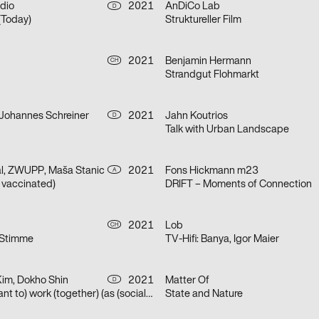
dio
2021
AnDiCo Lab
D
Today)
Struktureller Film
2021
Benjamin Hermann
CH
Strandgut Flohmarkt
 Johannes Schreiner
2021
Jahn Koutrios
D
Talk with Urban Landscape
al, ZWUPP, Maša Stanic
2021
Fons Hickmann m23
A
t vaccinated)
DRIFT – Moments of Connection
2021
Lob
CH
 Stimme
TV-Hifi: Banya, Igor Maier
Kim, Dokho Shin
2021
Matter Of
D
(How) do we (want to) work (together) (as (socially engaged) designers (students and neighbors)) (in neoliberal times)?
State and Nature