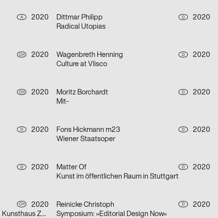
2020
Dittmar Philipp
2020
A
D
Radical Utopias
2020
Wagenbreth Henning
2020
CH
D
Culture at Vlisco
2020
Moritz Borchardt
2020
CH
D
Mit-
2020
Fons Hickmann m23
2020
D
D
Wiener Staatsoper
2020
Matter Of
2020
D
D
Kunst im öffentlichen Raum in Stuttgart
2020
Reinicke Christoph
2020
CH
D
Olafur Eliasson, Symbiotic Seeing, Kunsthaus Zürich
Symposium: »Editorial Design Now«