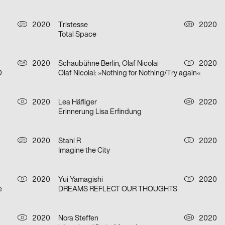
2020
Tristesse
2020
CH
CH
Total Space
2020
Schaubühne Berlin, Olaf Nicolai
2020
CH
D
0
Olaf Nicolai: »Nothing for Nothing/Try again«
2020
Lea Häfliger
2020
D
CH
Erinnerung Lisa Erfindung
2020
Stahl R
2020
CH
D
Imagine the City
2020
Yui Yamagishi
2020
D
D
e
DREAMS REFLECT OUR THOUGHTS
2020
Nora Steffen
2020
D
CH