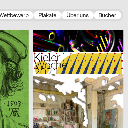
Wettbewerb
Plakate
Über uns
Bücher
2021
Jamy Herrmann
2021
A
CH
A…kademie der bildenden Künste Wien – Einführungskampagne
Restart – Montreux Jazz Festival 2021
2021
Claudiabasel Grafik & Interaktion
2021
D
CH
Kieler Woche 2021
2021
Roueche Denis, Studio Fondamenta
2021
D
CH
Etudes d’espace [Raumstudien] n° 1-52 – Visarte Vaud
l
2021
2xGoldstein
2021
D
D
Architecture Infrastructure Landscape – Construction and Representation of the Territory in Latin America [Architektur Infrastruktur Landschaft – Konstruktion und Repräsentation des Territoriums in Lateinamerika]
2021
3007
2021
A
A