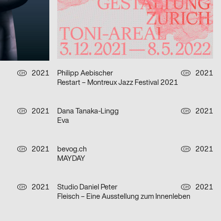
Das Theater Erlangen – Spielzeit 2021/22
2021
Neue Gestaltung
2021
D
D
Der Widerspenstigen Zähmung
2021
Philipp Aebischer
2021
CH
CH
Restart – Montreux Jazz Festival 2021
2021
Dana Tanaka-Lingg
2021
CH
CH
Eva
2021
bevog.ch
2021
CH
CH
MAYDAY
2021
Studio Daniel Peter
2021
CH
CH
Fleisch – Eine Ausstellung zum Innenleben