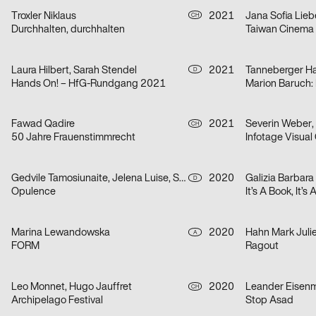
Troxler Niklaus
2021
Jana Sofia Lieb
CH
Durchhalten, durchhalten
Taiwan Cinema
Laura Hilbert, Sarah Stendel
2021
Tanneberger H
D
Hands On! – HfG-Rundgang 2021
Fawad Qadire
2021
CH
50 Jahre Frauenstimmrecht
Gedvile Tamosiunaite, Jelena Luise, Shuaitong Zong
2020
Galizia Barbara
D
Opulence
It’s A Book, It’s
Marina Lewandowska
2020
Hahn Mark Juli
A
FORM
Ragout
Leo Monnet, Hugo Jauffret
2020
Leander Eisen
CH
Archipelago Festival
Stop Asad