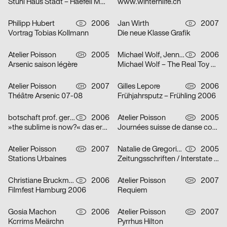
Stuhl Haus Stadt – Haefeli Moser Steiger
www.winterhilfe.ch
Philipp Hubert
2006
Jan Wirth
2007
D
D
Vortrag Tobias Kollmann
Die neue Klasse Grafik
Atelier Poisson
2005
Michael Wolf, Jennie Boie, Büro für Gestaltung Janssen
2006
CH
D
Arsenic saison légère
Michael Wolf – The Real Toy Story
Atelier Poisson
2007
Gilles Lepore
2006
CH
CH
Théâtre Arsenic 07-08
Frühjahrsputz – Frühling 2006
botschaft prof. gertrud nolte visuelle kommunikation und beratung
2006
Atelier Poisson
2005
D
CH
»the sublime is now?« das erhabene in der zeitgenössischen kunst
Journées suisse de danse contemporaine 2006
Atelier Poisson
2007
Natalie de Gregorio, Manuel Dollt, Sebastian Fischer, Philipp Hubert, Tina Pachner
2005
CH
D
Stations Urbaines
Zeitungsschriften / Interstate / Zu Peter Behrens / Dialog über Schrift und Typografie / Herbert Bayer und das Bauhaus
Christiane Bruckmann, Ute Necker
2006
Atelier Poisson
2007
D
CH
Filmfest Hamburg 2006
Requiem
Gosia Machon
2006
Atelier Poisson
2007
D
CH
Kcrrims Meärchn
Pyrrhus Hilton