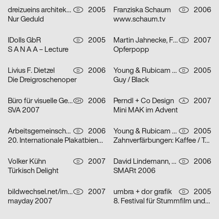
dreizueins architekturdesigngrafik für Group.IE
2005
Franziska Schaum
2006
D
D
Nur Geduld
www.schaum.tv
IDolls GbR
2005
Martin Jahnecke, Friederike Kühne, Bastian Renner, Jana Steffen
2007
D
D
S A N A A – Lecture
Opferpopp
Livius F. Dietzel
2006
Young & Rubicam GmbH & Co. KG
2005
D
D
Die Dreigroschenoper
Guy / Black
Büro für visuelle Gestaltung: Kreis offen
2006
Perndl + Co Design
2007
CH
A
SVA 2007
Mini MAK im Advent
Arbeitsgemeinschaft für visuelle und verbale Kommunikation Uwe Loesch
2006
Young & Rubicam GmbH & Co. KG
2005
D
D
20. Internationale Plakatbiennale Warschau
Zahnverfärbungen: Kaffee / Tee / Zigaretten
Volker Kühn
2007
David Lindemann, Matthias Wörle
2006
D
D
Türkisch Delight
SMARt 2006
bildwechsel.net/image-shift.net
2007
umbra + dor grafik
2005
D
D
mayday 2007
8. Festival für Stummfilm und Musik