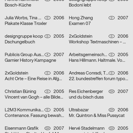
Bosch-Küche
Bodoni lebt
Julia Worbs, Tina Worbs
2006
Hong Zhang
2007
D
D
Plakate Klasse Troxler
Examen 07
designgruppe koop
2005
2xGoldstein
2006
D
D
Dschungelbuch
Workshop Textmaschinen – Maschinentext
Publicis Group Austria GmbH, Evelina Sava
2007
Arbeitsgemeinschaft für visuelle und verbale Kommunikation Uwe Loesch
2005
A
D
Garnier History Kampagne
Hans Hillmann. Haltmale. Vom Plakat zum Bildroman
2xGoldstein
2006
Andreas Conradi, Tino Graß, Martin Hoffmann, Tristan Schmitz
2006
D
D
Acht Orte – Eine Reise in Afghanistan
22. bundestreffen forum typografie/walbaum tanzt grotesk
Christian Büning
2005
Res Eichenberger
2007
D
CH
Vincent van Gogh – alle Bilder / nur die Porträts
und du bisch duss
L2M3 Kommunikationsdesign
2005
Ultrabazar
2006
D
CH
Contenance. Fassung bewahren
Mr. Quintron & Miss Pussycat
Eisenmann Grafik
2007
Hervé Stadelmann
2005
CH
CH