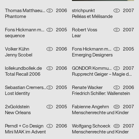
Thomas Matthaeus Müller
2006
strichpunkt
2007
D
D
Phantome
Pelléas et Mélisande
Fons Hickmann m23
2005
Robert Voss
2007
D
D
sequence
Lear
Volker Kühn
2006
Fons Hickmann m23
2005
D
D
Jenny Scobel
Emerging Designers
lollekundbollek.de
2006
GONDOR Kommunikationsdesign
2007
D
D
Total Recall 2006
Rupprecht Geiger – Magie der Farbe
Sebastian Cremers, Daniel Schludi
2005
Renate Wacker
2006
D
D
Lost Identity
Friedrich Schiller: Wallenstein
2xGoldstein
2005
Fabienne Angehrn
2007
D
CH
New Orleans
Menschenrechte und Kinder
Perndl + Co Design
2006
Wolfgang Schoeck
2007
A
CH
Mini MAK im Advent
Menschenrechte und Kinder