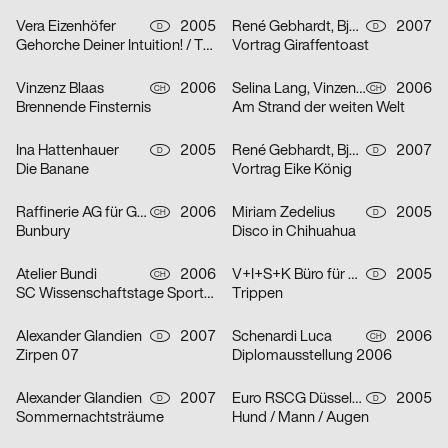
Vera Eizenhöfer
2005
René Gebhardt, Björn Kernspeckt, Sebastian Locke
2007
D
D
Gehorche Deiner Intuition! / Traue Deinem Reflex!
Vortrag Giraffentoast
Vinzenz Blaas
2006
Selina Lang, Vinzenz Blaas
2006
CH
CH
Brennende Finsternis
Am Strand der weiten Welt
Ina Hattenhauer
2005
René Gebhardt, Björn Kernspeckt, Sebastian Locke
2007
D
D
Die Banane
Vortrag Eike König
Raffinerie AG für Gestaltung
2006
Miriam Zedelius
2005
CH
D
Bunbury
Disco in Chihuahua
Atelier Bundi
2006
V+I+S+K Büro für Visuelle Kommunikation
2005
CH
D
SC Wissenschaftstage Sport/Biel
Trippen
Alexander Glandien
2007
Schenardi Luca
2006
D
CH
Zirpen 07
Diplomausstellung 2006
Alexander Glandien
2007
Euro RSCG Düsseldorf
2005
D
D
Sommernachtsträume
Hund / Mann / Augen