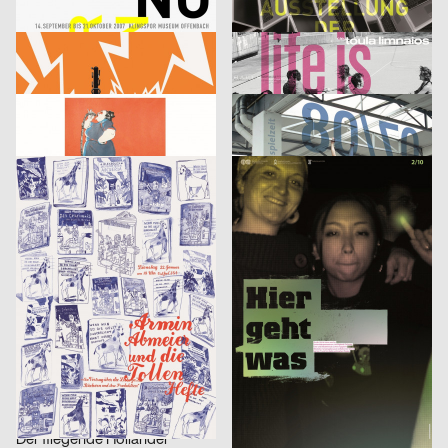
Klingspor Museum 2007
Finale. Ausstellung der Diplomarbeiten
cyan (Daniela Haufe + Detlef Fiedler), Jakob Kirch
2007
cyan (Daniela Haufe + Detlef Fiedler)
2007
D
D
tesla medien ›kunst‹ labor 2007
cie. toula limnaios: life is perfect
53,5°
2007
din jank visuelle kommunikation, Fritz Beck, Doris Weber
2007
D
D
Phrases
Image
Jana Garberg
2007
Sebastian Haustein, Konrad Renner
2007
D
D
Armin Abmeier und die Tollen Hefte
10 gute Gründe – Studieren in Halle
Christof Nardin, Anna-Nora Szilit, Christian Feurstein, Martin Fetz
2007
Euro RSCG Düsseldorf
2007
A
D
Landjäger No.3 – Fleisch
Fluch 2
Roland Piltz, Aisha Ronniger
2007
Volker Pfüller
2005
D
D
Identikit
Bilderlesen
McCann Erickson Gesellschaft m.b.H.
2005
3007
2006
A
A
Heinecken X-Mas
It’s never too late to have a happy childhood
strichpunkt
2007
Fons Hickmann m23
2005
D
D
Der fliegende Holländer
Wärmedisko