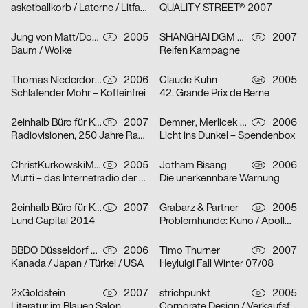
asketballkorb / Laterne / Litfaßsäule
QUALITY STREET® 2007
Jung von Matt/Donau Werbeagentur GmbH
2005
SHANGHAI DGM Werbeagentur GmbH & Co. KG
2007
A
D
Baum / Wolke
Reifen Kampagne
Thomas Niederdorfer, Demner, Merlicek & Bergmann
2006
Claude Kuhn
2005
A
CH
Schlafender Mohr – Koffeinfrei
42. Grande Prix de Berne
2einhalb Büro für Kommunikation, mischen
2007
Demner, Merlicek & Bergmann
2006
D
A
Radiovisionen, 250 Jahre Radio
Licht ins Dunkel – Spendenbox
ChristKurkowskiMannsSchmidt
2005
Jotham Bisang
2006
D
CH
Mutti – das Internetradio der Kunsthochschule Berlin-Weißensee
Die unerkennbare Warnung
2einhalb Büro für Kommunikation, Camilla Ander, Anna Norberg
2007
Grabarz & Partner
2005
D
D
Lund Capital 2014
Problemhunde: Kuno / Apollo / Beverly
BBDO Düsseldorf GmbH
2006
Timo Thurner
2007
D
D
Kanada / Japan / Türkei / USA
Heyluigi Fall Winter 07/08
2xGoldstein
2007
strichpunkt
2005
D
D
Literatur im Blauen Salon
Corporate Design / Verkaufsförderung / Text