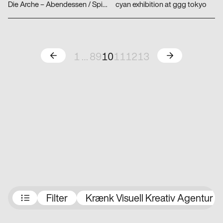
Die Arche – Abendessen / Spielplatz
cyan exhibition at ggg tokyo
Zurück
Weiter
1
…
8
9
10
11
12
13
Preisträger:innen
Filter
Krænk Visuell Kreativ Agentur