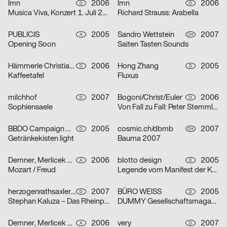
lmn
2006
lmn
2006
D
D
Musica Viva, Konzert 1. Juli 2006
Richard Strauss: Arabella
PUBLICIS
2005
Sandro Wettstein
2007
A
CH
Opening Soon
Saiten Tasten Sounds
Hämmerle Christiane, blotto design
2006
Hong Zhang
2005
D
D
Kaffeetafel
Fluxus
milchhof
2007
Bogoni/Christ/Euler
2006
D
D
Sophiensaele
Von Fall zu Fall: Peter Stemmler
BBDO Campaign GmbH Düsseldorf
2005
cosmic.ch/dbmb
2007
D
CH
Getränkekisten light
Bauma 2007
Demner, Merlicek & Bergmann
2006
blotto design
2005
A
D
Mozart / Freud
Legende vom Manifest der Kommunistischen Partei
herzogenrathsaxler design
2007
BÜRO WEISS
2005
D
D
Stephan Kaluza – Das Rheinprojekt
DUMMY Gesellschaftsmagazin – Thema Revolution
Demner, Merlicek & Bergmann
2006
very
2007
A
D