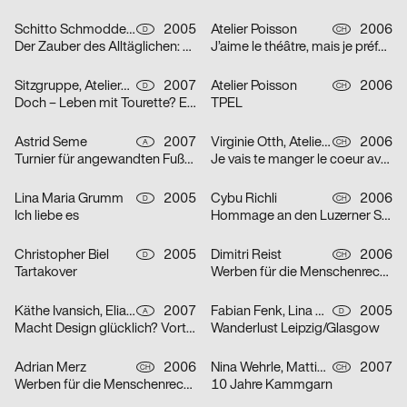
Schitto Schmodde Waack Werbeagentur GmbH
2005
Atelier Poisson
2006
D
CH
Der Zauber des Alltäglichen: Punk / Unplugged / E-Mail / Tattoo
J’aime le théâtre, mais je préfère la télévision
Sitzgruppe, Ateliergemeinschaft selbständiger Grafik-Designerinnen
2007
Atelier Poisson
2006
D
CH
Doch – Leben mit Tourette? Erst recht!
TPEL
Astrid Seme
2007
Virginie Otth, Atelier Poisson
2006
A
CH
Turnier für angewandten Fußball 5
Je vais te manger le coeur avec mes petites dents
Lina Maria Grumm
2005
Cybu Richli
2006
D
CH
Ich liebe es
Hommage an den Luzerner Straßenphilosophen Emil Manser
Christopher Biel
2005
Dimitri Reist
2006
D
CH
Tartakover
Werben für die Menschenrechte
Käthe Ivansich, Elia Sarraffan
2007
Fabian Fenk, Lina Maria Grumm, Jakob Kirch, Nella Rieken
2005
A
D
Macht Design glücklich? Vortrag Ruedi Baur
Wanderlust Leipzig/Glasgow
Adrian Merz
2006
Nina Wehrle, Mattias Leutwyler
2007
CH
CH
Werben für die Menschenrechte
10 Jahre Kammgarn