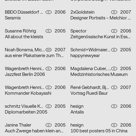
BBDO Düsseldorf GmbH
2006
2xGoldstein
2007
D
D
Seramis
Designer Portraits – Melchior Imboden
Susanne Röhrig
2005
Spector
2006
D
D
All about the kleists
Zeitgenössische Kunst in Essen
Noah Bonsma, Michael Flückiger, Sabrina Tiller
2007
Schmid+Widmaier Design
2005
CH
D
aus einer Plakatserie zum Thema Integration
happynewyear
Wagenbreth Henning
2006
Magdalena Cuber, Manuel Rigel
2005
D
D
Jazzfest Berlin 2006
Medizinhistorisches Museum
Wagenbreth Henning
2006
René Gebhardt, Björn Kernspeckt, Sebastian Locke
2007
D
D
Kommander Kobayashi
Vortrag Ruedi Baur
schmitz Visuelle Kommunikation
2005
hesign
2006
D
D
Diplomarbeiten 2005
Antalis
Janine Thaler
2005
hesign
2006
D
D
Auch Zwerge haben klein angefangen
100 best posters 05 in China