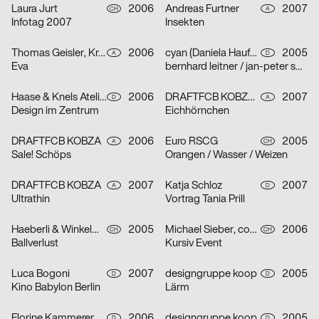
Laura Jurt
2006
Andreas Furtner
2007
CH
A
Infotag 2007
Insekten
Thomas Geisler, Kramar, Christof Nardin
2006
cyan (Daniela Haufe + Detlef Fiedler)
2005
A
D
Eva
bernhard leitner / jan-peter sonntag
Haase & Knels Atelier für Gestaltung
2006
DRAFTFCB KOBZA, Andreas Furtner
2007
D
A
Design im Zentrum
Eichhörnchen
DRAFTFCB KOBZA
2006
Euro RSCG
2005
A
CH
Sale! Schöps
Orangen / Wasser / Weizen
DRAFTFCB KOBZA
2007
Katja Schloz
2007
A
D
Ultrathin
Vortrag Tania Prill
Haeberli & Winkelmann
2005
Michael Sieber, cosmic.ch/dbmb
2006
CH
CH
Ballverlust
Kursiv Event
Luca Bogoni
2007
designgruppe koop
2005
D
D
Kino Babylon Berlin
Lärm
Florine Kammerer
2006
designgruppe koop
2005
D
D