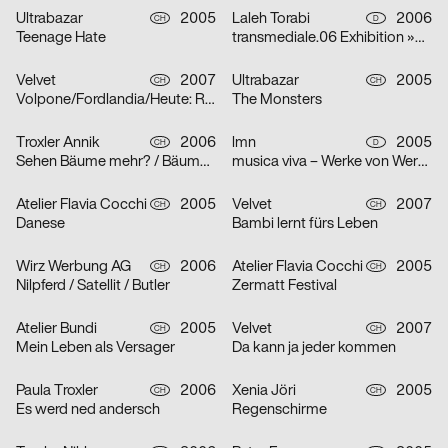
Ultrabazar
2005
Laleh Torabi
2006
CH
D
Teenage Hate
transmediale.06 Exhibition »Smile Machines«
Velvet
2007
Ultrabazar
2005
CH
CH
Volpone/Fordlandia/Heute: Raum Lumina/Die Nibelungen
The Monsters
Troxler Annik
2006
lmn
2005
CH
D
Sehen Bäume mehr? / Bäume sehen Meer… / Meer Bäume Seen!
musica viva – Werke von Werner Heider, Martin Smolka und Peter Eötvös
Atelier Flavia Cocchi
2005
Velvet
2007
CH
CH
Danese
Bambi lernt fürs Leben
Wirz Werbung AG
2006
Atelier Flavia Cocchi
2005
CH
CH
Nilpferd / Satellit / Butler
Zermatt Festival
Atelier Bundi
2005
Velvet
2007
CH
CH
Mein Leben als Versager
Da kann ja jeder kommen
Paula Troxler
2006
Xenia Jöri
2005
CH
CH
Es werd ned andersch
Regenschirme