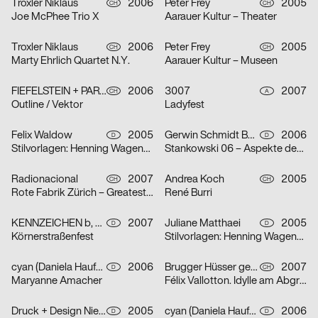
Troxler Niklaus
2006
Peter Frey
2005
CH
CH
Joe McPhee Trio X
Aarauer Kultur – Theater
Troxler Niklaus
2006
Peter Frey
2005
CH
CH
Marty Ehrlich Quartet N.Y.
Aarauer Kultur – Museen
FIEFELSTEIN + PARTNER – BUREAU FÜR VISUELLE KOMMUNIKATION
2006
3007
2007
CH
A
Outline / Vektor
Ladyfest
Felix Waldow
2005
Gerwin Schmidt Büro für visuelle Gestaltung
2006
D
D
Stilvorlagen: Henning Wagenbreth
Stankowski 06 – Aspekte des Gesamtwerks
Radionacional
2007
Andrea Koch
2005
CH
CH
Rote Fabrik Zürich – Greatest Summer Resort
René Burri
KENNZEICHEN b, Agentur für Markenkommunikation, Dirk Moll
2007
Juliane Matthaei
2005
D
D
Körnerstraßenfest
Stilvorlagen: Henning Wagenbreth
cyan (Daniela Haufe + Detlef Fiedler)
2006
Brugger Hüsser gestalten
2007
D
CH
Maryanne Amacher
Félix Vallotton. Idylle am Abgrund
Druck + Design Niehoff GmbH
2005
cyan (Daniela Haufe + Detlef Fiedler)
2006
D
D