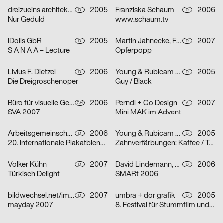
dreizueins architekturdesigngrafik für Group.IE
2005
Franziska Schaum
2006
D
D
Nur Geduld
www.schaum.tv
IDolls GbR
2005
Martin Jahnecke, Friederike Kühne, Bastian Renner, Jana Steffen
2007
D
D
S A N A A – Lecture
Opferpopp
Livius F. Dietzel
2006
Young & Rubicam GmbH & Co. KG
2005
D
D
Die Dreigroschenoper
Guy / Black
Büro für visuelle Gestaltung: Kreis offen
2006
Perndl + Co Design
2007
CH
A
SVA 2007
Mini MAK im Advent
Arbeitsgemeinschaft für visuelle und verbale Kommunikation Uwe Loesch
2006
Young & Rubicam GmbH & Co. KG
2005
D
D
20. Internationale Plakatbiennale Warschau
Zahnverfärbungen: Kaffee / Tee / Zigaretten
Volker Kühn
2007
David Lindemann, Matthias Wörle
2006
D
D
Türkisch Delight
SMARt 2006
bildwechsel.net/image-shift.net
2007
umbra + dor grafik
2005
D
D
mayday 2007
8. Festival für Stummfilm und Musik