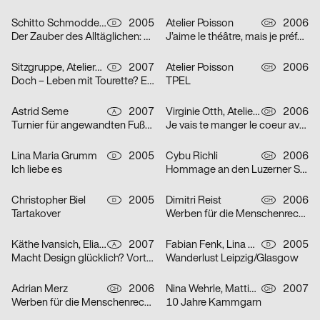
Schitto Schmodde Waack Werbeagentur GmbH
2005
Atelier Poisson
2006
D
CH
Der Zauber des Alltäglichen: Punk / Unplugged / E-Mail / Tattoo
J’aime le théâtre, mais je préfère la télévision
Sitzgruppe, Ateliergemeinschaft selbständiger Grafik-Designerinnen
2007
Atelier Poisson
2006
D
CH
Doch – Leben mit Tourette? Erst recht!
TPEL
Astrid Seme
2007
Virginie Otth, Atelier Poisson
2006
A
CH
Turnier für angewandten Fußball 5
Je vais te manger le coeur avec mes petites dents
Lina Maria Grumm
2005
Cybu Richli
2006
D
CH
Ich liebe es
Hommage an den Luzerner Straßenphilosophen Emil Manser
Christopher Biel
2005
Dimitri Reist
2006
D
CH
Tartakover
Werben für die Menschenrechte
Käthe Ivansich, Elia Sarraffan
2007
Fabian Fenk, Lina Maria Grumm, Jakob Kirch, Nella Rieken
2005
A
D
Macht Design glücklich? Vortrag Ruedi Baur
Wanderlust Leipzig/Glasgow
Adrian Merz
2006
Nina Wehrle, Mattias Leutwyler
2007
CH
CH
Werben für die Menschenrechte
10 Jahre Kammgarn