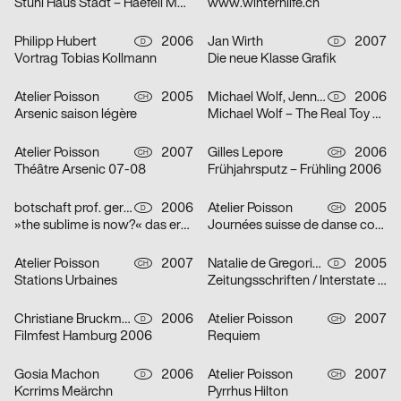
Stuhl Haus Stadt – Haefeli Moser Steiger
www.winterhilfe.ch
Philipp Hubert
2006
Jan Wirth
2007
D
D
Vortrag Tobias Kollmann
Die neue Klasse Grafik
Atelier Poisson
2005
Michael Wolf, Jennie Boie, Büro für Gestaltung Janssen
2006
CH
D
Arsenic saison légère
Michael Wolf – The Real Toy Story
Atelier Poisson
2007
Gilles Lepore
2006
CH
CH
Théâtre Arsenic 07-08
Frühjahrsputz – Frühling 2006
botschaft prof. gertrud nolte visuelle kommunikation und beratung
2006
Atelier Poisson
2005
D
CH
»the sublime is now?« das erhabene in der zeitgenössischen kunst
Journées suisse de danse contemporaine 2006
Atelier Poisson
2007
Natalie de Gregorio, Manuel Dollt, Sebastian Fischer, Philipp Hubert, Tina Pachner
2005
CH
D
Stations Urbaines
Zeitungsschriften / Interstate / Zu Peter Behrens / Dialog über Schrift und Typografie / Herbert Bayer und das Bauhaus
Christiane Bruckmann, Ute Necker
2006
Atelier Poisson
2007
D
CH
Filmfest Hamburg 2006
Requiem
Gosia Machon
2006
Atelier Poisson
2007
D
CH
Kcrrims Meärchn
Pyrrhus Hilton