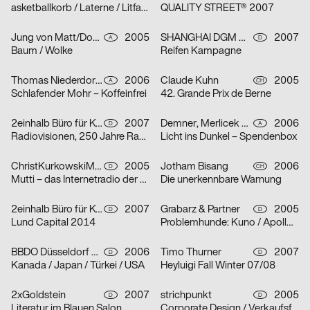
asketballkorb / Laterne / Litfaßsäule
QUALITY STREET® 2007
Jung von Matt/Donau Werbeagentur GmbH
2005
SHANGHAI DGM Werbeagentur GmbH & Co. KG
2007
A
D
Baum / Wolke
Reifen Kampagne
Thomas Niederdorfer, Demner, Merlicek & Bergmann
2006
Claude Kuhn
2005
A
CH
Schlafender Mohr – Koffeinfrei
42. Grande Prix de Berne
2einhalb Büro für Kommunikation, mischen
2007
Demner, Merlicek & Bergmann
2006
D
A
Radiovisionen, 250 Jahre Radio
Licht ins Dunkel – Spendenbox
ChristKurkowskiMannsSchmidt
2005
Jotham Bisang
2006
D
CH
Mutti – das Internetradio der Kunsthochschule Berlin-Weißensee
Die unerkennbare Warnung
2einhalb Büro für Kommunikation, Camilla Ander, Anna Norberg
2007
Grabarz & Partner
2005
D
D
Lund Capital 2014
Problemhunde: Kuno / Apollo / Beverly
BBDO Düsseldorf GmbH
2006
Timo Thurner
2007
D
D
Kanada / Japan / Türkei / USA
Heyluigi Fall Winter 07/08
2xGoldstein
2007
strichpunkt
2005
D
D
Literatur im Blauen Salon
Corporate Design / Verkaufsförderung / Text