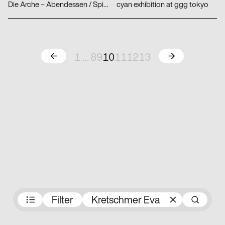
Die Arche – Abendessen / Spielplatz
cyan exhibition at ggg tokyo
Zurück
Weiter
1
…
8
9
10
11
12
13
Preisträger:innen
Filter
Kretschmer Eva
Su