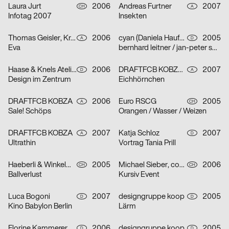
Laura Jurt
2006
Andreas Furtner
2007
CH
A
Infotag 2007
Insekten
Thomas Geisler, Kramar, Christof Nardin
2006
cyan (Daniela Haufe + Detlef Fiedler)
2005
A
D
Eva
bernhard leitner / jan-peter sonntag
Haase & Knels Atelier für Gestaltung
2006
DRAFTFCB KOBZA, Andreas Furtner
2007
D
A
Design im Zentrum
Eichhörnchen
DRAFTFCB KOBZA
2006
Euro RSCG
2005
A
CH
Sale! Schöps
Orangen / Wasser / Weizen
DRAFTFCB KOBZA
2007
Katja Schloz
2007
A
D
Ultrathin
Vortrag Tania Prill
Haeberli & Winkelmann
2005
Michael Sieber, cosmic.ch/dbmb
2006
CH
CH
Ballverlust
Kursiv Event
Luca Bogoni
2007
designgruppe koop
2005
D
D
Kino Babylon Berlin
Lärm
Florine Kammerer
2006
designgruppe koop
2005
D
D