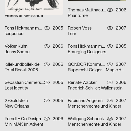
strichpunkt
2007
Thomas Matthaeus Müller
2006
D
D
Pelléas et Mélisande
Phantome
Fons Hickmann m23
2005
Robert Voss
2007
D
D
sequence
Lear
Volker Kühn
2006
Fons Hickmann m23
2005
D
D
Jenny Scobel
Emerging Designers
lollekundbollek.de
2006
GONDOR Kommunikationsdesign
2007
D
D
Total Recall 2006
Rupprecht Geiger – Magie der Farbe
Sebastian Cremers, Daniel Schludi
2005
Renate Wacker
2006
D
D
Lost Identity
Friedrich Schiller: Wallenstein
2xGoldstein
2005
Fabienne Angehrn
2007
D
CH
New Orleans
Menschenrechte und Kinder
Perndl + Co Design
2006
Wolfgang Schoeck
2007
A
CH
Mini MAK im Advent
Menschenrechte und Kinder