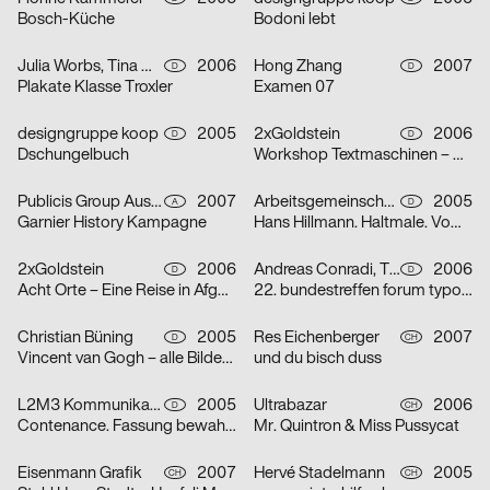
Bosch-Küche
Bodoni lebt
Julia Worbs, Tina Worbs
2006
Hong Zhang
2007
D
D
Plakate Klasse Troxler
Examen 07
designgruppe koop
2005
2xGoldstein
2006
D
D
Dschungelbuch
Workshop Textmaschinen – Maschinentext
Publicis Group Austria GmbH, Evelina Sava
2007
Arbeitsgemeinschaft für visuelle und verbale Kommunikation Uwe Loesch
2005
A
D
Garnier History Kampagne
Hans Hillmann. Haltmale. Vom Plakat zum Bildroman
2xGoldstein
2006
Andreas Conradi, Tino Graß, Martin Hoffmann, Tristan Schmitz
2006
D
D
Acht Orte – Eine Reise in Afghanistan
22. bundestreffen forum typografie/walbaum tanzt grotesk
Christian Büning
2005
Res Eichenberger
2007
D
CH
Vincent van Gogh – alle Bilder / nur die Porträts
und du bisch duss
L2M3 Kommunikationsdesign
2005
Ultrabazar
2006
D
CH
Contenance. Fassung bewahren
Mr. Quintron & Miss Pussycat
Eisenmann Grafik
2007
Hervé Stadelmann
2005
CH
CH