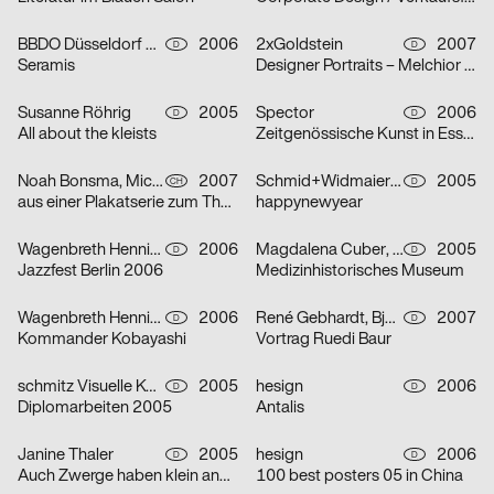
BBDO Düsseldorf GmbH
2006
2xGoldstein
2007
D
D
Seramis
Designer Portraits – Melchior Imboden
Susanne Röhrig
2005
Spector
2006
D
D
All about the kleists
Zeitgenössische Kunst in Essen
Noah Bonsma, Michael Flückiger, Sabrina Tiller
2007
Schmid+Widmaier Design
2005
CH
D
aus einer Plakatserie zum Thema Integration
happynewyear
Wagenbreth Henning
2006
Magdalena Cuber, Manuel Rigel
2005
D
D
Jazzfest Berlin 2006
Medizinhistorisches Museum
Wagenbreth Henning
2006
René Gebhardt, Björn Kernspeckt, Sebastian Locke
2007
D
D
Kommander Kobayashi
Vortrag Ruedi Baur
schmitz Visuelle Kommunikation
2005
hesign
2006
D
D
Diplomarbeiten 2005
Antalis
Janine Thaler
2005
hesign
2006
D
D
Auch Zwerge haben klein angefangen
100 best posters 05 in China