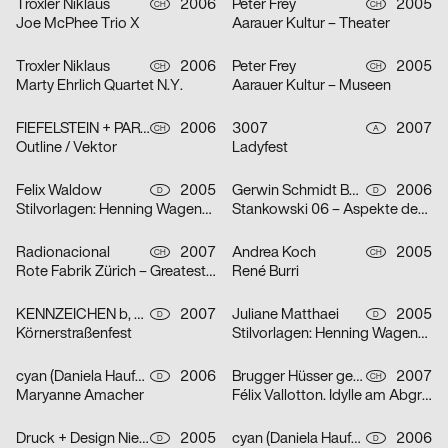
Troxler Niklaus
2006
Peter Frey
2005
CH
CH
Joe McPhee Trio X
Aarauer Kultur – Theater
Troxler Niklaus
2006
Peter Frey
2005
CH
CH
Marty Ehrlich Quartet N.Y.
Aarauer Kultur – Museen
FIEFELSTEIN + PARTNER – BUREAU FÜR VISUELLE KOMMUNIKATION
2006
3007
2007
CH
A
Outline / Vektor
Ladyfest
Felix Waldow
2005
Gerwin Schmidt Büro für visuelle Gestaltung
2006
D
D
Stilvorlagen: Henning Wagenbreth
Stankowski 06 – Aspekte des Gesamtwerks
Radionacional
2007
Andrea Koch
2005
CH
CH
Rote Fabrik Zürich – Greatest Summer Resort
René Burri
KENNZEICHEN b, Agentur für Markenkommunikation, Dirk Moll
2007
Juliane Matthaei
2005
D
D
Körnerstraßenfest
Stilvorlagen: Henning Wagenbreth
cyan (Daniela Haufe + Detlef Fiedler)
2006
Brugger Hüsser gestalten
2007
D
CH
Maryanne Amacher
Félix Vallotton. Idylle am Abgrund
Druck + Design Niehoff GmbH
2005
cyan (Daniela Haufe + Detlef Fiedler)
2006
D
D