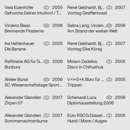
Vera Eizenhöfer
2005
René Gebhardt, Björn Kernspeckt, Sebastian Locke
2007
D
D
Gehorche Deiner Intuition! / Traue Deinem Reflex!
Vortrag Giraffentoast
Vinzenz Blaas
2006
Selina Lang, Vinzenz Blaas
2006
CH
CH
Brennende Finsternis
Am Strand der weiten Welt
Ina Hattenhauer
2005
René Gebhardt, Björn Kernspeckt, Sebastian Locke
2007
D
D
Die Banane
Vortrag Eike König
Raffinerie AG für Gestaltung
2006
Miriam Zedelius
2005
CH
D
Bunbury
Disco in Chihuahua
Atelier Bundi
2006
V+I+S+K Büro für Visuelle Kommunikation
2005
CH
D
SC Wissenschaftstage Sport/Biel
Trippen
Alexander Glandien
2007
Schenardi Luca
2006
D
CH
Zirpen 07
Diplomausstellung 2006
Alexander Glandien
2007
Euro RSCG Düsseldorf
2005
D
D
Sommernachtsträume
Hund / Mann / Augen