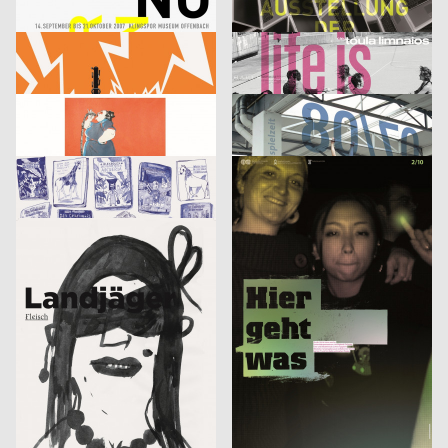
Klingspor Museum 2007
Finale. Ausstellung der Diplomarbeiten
cyan (Daniela Haufe + Detlef Fiedler), Jakob Kirch
2007
cyan (Daniela Haufe + Detlef Fiedler)
2007
D
D
tesla medien ›kunst‹ labor 2007
cie. toula limnaios: life is perfect
53,5°
2007
din jank visuelle kommunikation, Fritz Beck, Doris Weber
2007
D
D
Phrases
Image
Jana Garberg
2007
Sebastian Haustein, Konrad Renner
2007
D
D
Armin Abmeier und die Tollen Hefte
10 gute Gründe – Studieren in Halle
Christof Nardin, Anna-Nora Szilit, Christian Feurstein, Martin Fetz
2007
Euro RSCG Düsseldorf
2007
A
D
Landjäger No.3 – Fleisch
Fluch 2
Roland Piltz, Aisha Ronniger
2007
Volker Pfüller
2005
D
D
Identikit
Bilderlesen
McCann Erickson Gesellschaft m.b.H.
2005
3007
2006
A
A
Heinecken X-Mas
It’s never too late to have a happy childhood
strichpunkt
2007
Fons Hickmann m23
2005
D
D
Der fliegende Holländer
Wärmedisko