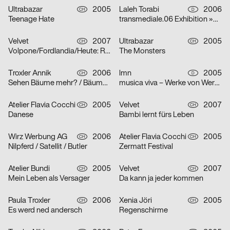
Ultrabazar
2005
Laleh Torabi
2006
CH
D
Teenage Hate
transmediale.06 Exhibition »Smile Machines«
Velvet
2007
Ultrabazar
2005
CH
CH
Volpone/Fordlandia/Heute: Raum Lumina/Die Nibelungen
The Monsters
Troxler Annik
2006
lmn
2005
CH
D
Sehen Bäume mehr? / Bäume sehen Meer… / Meer Bäume Seen!
musica viva – Werke von Werner Heider, Martin Smolka und Peter Eötvös
Atelier Flavia Cocchi
2005
Velvet
2007
CH
CH
Danese
Bambi lernt fürs Leben
Wirz Werbung AG
2006
Atelier Flavia Cocchi
2005
CH
CH
Nilpferd / Satellit / Butler
Zermatt Festival
Atelier Bundi
2005
Velvet
2007
CH
CH
Mein Leben als Versager
Da kann ja jeder kommen
Paula Troxler
2006
Xenia Jöri
2005
CH
CH
Es werd ned andersch
Regenschirme