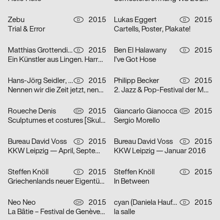
Zebu
2015
Lukas Eggert
2015
D
D
Trial & Error
Cartells, Poster, Plakate!
Matthias Grottendieck
2015
Ben El Halawany
2015
D
D
Ein Künstler aus Lingen. Harry Kramer 1925 – 1997
I’ve Got Hose
Hans-Jörg Seidler, Mark Bohle
2015
Philipp Becker
2015
D
D
Nennen wir die Zeit jetzt, nennen wir den Ort hier.
2. Jazz & Pop-Festival der Musikhochschule Stuttgart
Roueche Denis
2015
Giancarlo Gianocca
2015
CH
CH
Sculptumes et costures [Skulptüme und Kosturen]
Sergio Morello
Bureau David Voss
2015
Bureau David Voss
2015
D
D
KKW Leipzig — April, September & Oktober 2015
KKW Leipzig — Januar 2016
Steffen Knöll
2015
Steffen Knöll
2015
D
D
Griechenlands neuer Eigentümer
In Between
Neo Neo
2015
cyan (Daniela Haufe + Detlef Fiedler)
2015
CH
D
La Bâtie – Festival de Genève 2015
la salle