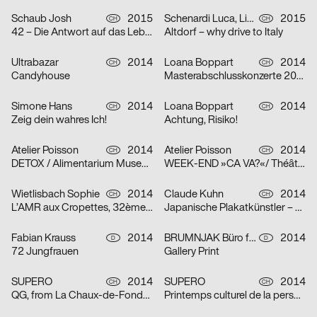
Schaub Josh
2015
Schenardi Luca, Lina Müller
2015
CH
CH
42 – Die Antwort auf das Leben, das Universum und alles
Altdorf – why drive to Italy
Ultrabazar
2014
Loana Boppart
2014
CH
CH
Candyhouse
Masterabschlusskonzerte 2014
Simone Hans
2014
Loana Boppart
2014
CH
CH
Zeig dein wahres Ich!
Achtung, Risiko!
Atelier Poisson
2014
Atelier Poisson
2014
CH
CH
DETOX / Alimentarium Museum
WEEK-END »CA VA?«/ Théâtre LES SUBSISTANCES
Wietlisbach Sophie
2014
Claude Kuhn
2014
CH
CH
L’AMR aux Cropettes, 32ème édition
Japanische Plakatkünstler – Kirschblüten und Askese
Fabian Krauss
2014
BRUMNJAK Büro für Gestaltung, Rikke Landler
2014
D
D
72 Jungfrauen
Gallery Print
SUPERO
2014
SUPERO
2014
CH
CH
QG, from La Chaux-de-Fonds with love
Printemps culturel de la perse à l’Iran contemporain