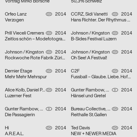
Vortrag Mirko Borsche
50,3% Schweiz
Orfeo Lanz
2014
CCRZ, Sidi Vanetti
2014
CH
CH
Verzogen
Hans Richter. Der Rhythmus der Avantgarde
Prill Vieceli Cremers
2014
Johnson / Kingston
2014
CH
CH
Zeitlos schön – Modefotografie von Man Ray bis Mario Testino
B-Sides Festival Luzern
Johnson / Kingston
2014
Johnson / Kingston
2014
CH
CH
Rockwoche Rote Fabrik Zürich
Oh See! A Festival!
Dernier Étage
2014
C2F
2014
CH
CH
Mehr Mehr Mehrspur
Fussball – Glaube. Liebe. Hoffnung.
Alice Kolb, Daniel Peter
2014
Gunter Rambow, Angelika Eschbach-Rambow
2014
CH
D
Luzerner Fest
Hänsel und Gretel
Gunter Rambow, Angelika Eschbach-Rambow
2014
Bureau Collective, Kasper-Florio, Nadine Schwery, Dominic Rechsteiner
2014
D
CH
Die Passagierin
Reithalle St.Gallen
Hi
2014
Ted Davis
2014
CH
CH
A.R.E.A.L.
NEW + NEWER MEDIA