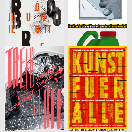
Il Buono, Il Brutto, La Realtà [Das Gute, das Schlechte, das Hässliche]
Die Mauer – Der vertikale Horizont
Wagenbreth Henning
2015
Wagenbreth Henning
2015
D
D
Radfahrer
Frühstück im Freien
mm design
2015
Wurster Benjamin
2015
D
D
Lampedusa
Dünger für Gestalter
Nevin Goetschmann, Philipp Möckli
2015
Klaus Staeck, Götz Gramlich
2015
CH
D
Treibstoff Theatertage 2015
Kunst für alle
Frieder Grindler
2015
Studio Feixen
2015
D
CH
Hamlet
Lucerne Poster Exhibition
Brechbühl Erich
2015
Stephanie Cuérel, Schaub Josh
2015
CH
CH
Frische Tourismusplakate
Schweiz – Japan
Paula Troxler
2015
hesign
2015
CH
D
Jazz Festival Willisau 2015
Design x Taipei
Präsens Büro
2015
Präsens Büro
2015
CH
CH
BOLD
L’affiche Lucernoise [Luzerner Plakate]