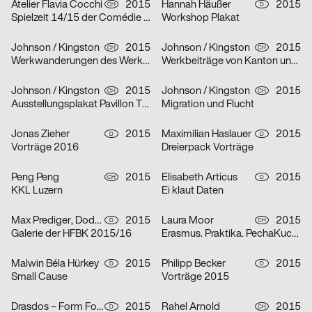
Atelier Flavia Cocchi
2015
Hannah Häußer
2015
CH
D
Spielzeit 14/15 der Comédie de Genève
Workshop Plakat
Johnson / Kingston
2015
Johnson / Kingston
2015
CH
CH
Werkwanderungen des Werkbundes Zentralschweiz
Werkbeiträge von Kanton und Stadt Luzern
Johnson / Kingston
2015
Johnson / Kingston
2015
CH
CH
Ausstellungsplakat Pavillon Tribschenhorn am Kunsthoch Luzern
Migration und Flucht
Jonas Zieher
2015
Maximilian Haslauer
2015
D
D
Vorträge 2016
Dreierpack Vorträge
Peng Peng
2015
Elisabeth Articus
2015
CH
D
KKL Luzern
Ei klaut Daten
Max Prediger, Dodo Voelkel
2015
Laura Moor
2015
D
CH
Galerie der HFBK 2015/16
Erasmus. Praktika. PechaKucha.
Malwin Béla Hürkey
2015
Philipp Becker
2015
D
D
Small Cause
Vorträge 2015
Drasdos – Form Follows Us
2015
Rahel Arnold
2015
D
CH