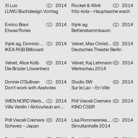
Xi Luo
2014
Rocket & Wink
2014
D
D
LUWU Buchdesign Vortrag
fritz-kola – Hauptsache wach
Enrico Bravi
2014
thjnk ag
2014
A
D
Etwas Rotes
Bettenstammbaum
thjnk ag, Dominic Repenning
2014
Velvet, Max Christian Graeff
2014
D
CH
IKEA RGB Billboard
Deutsches Theater Berlin
Velvet, Alice Kolb
2014
Velvet, Kaj Lehmann
2014
CH
CH
Die Brüder Löwenherz
Werkschau 2014
Donnie O'Sullivan
2014
Studio SW
2014
D
CH
Don’t work with Assholes
Sur le Lac – En Ville
WIEN NORD Werbeagentur
2014
Prill Vieceli Cremers
2014
A
CH
Villa Verdin / Aktivurlaub am Millstätter See
KINO ČSSR
Prill Vieceli Cremers
2014
Lisa Pommerenke, Simon Roth
2014
CH
D
Schweiz – Japan
Simultanhalle 2014