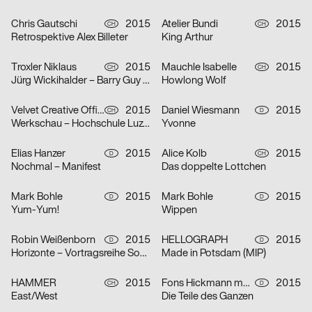
Chris Gautschi
2015
Atelier Bundi
2015
CH
CH
Retrospektive Alex Billeter
King Arthur
Troxler Niklaus
2015
Mauchle Isabelle
2015
CH
CH
Jürg Wickihalder – Barry Guy – Lucas Niggli
Howlong Wolf
Velvet Creative Office
2015
Daniel Wiesmann
2015
CH
D
Werkschau – Hochschule Luzern – Design & Kunst
Yvonne
Elias Hanzer
2015
Alice Kolb
2015
D
CH
Nochmal – Manifest
Das doppelte Lottchen
Mark Bohle
2015
Mark Bohle
2015
D
D
Yum-Yum!
Wippen
Robin Weißenborn
2015
HELLOGRAPH
2015
D
D
Horizonte – Vortragsreihe Sommersemester 2015
Made in Potsdam (MIP)
HAMMER
2015
Fons Hickmann m23, Denise J. Reytan
2015
CH
D
East/West
Die Teile des Ganzen