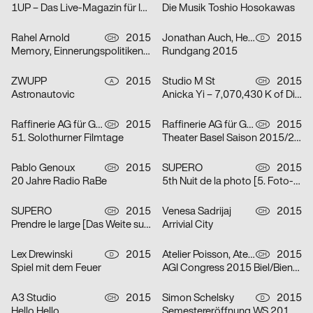
1UP – Das Live-Magazin für Ideen
Die Musik Toshio Hosokawas
Rahel Arnold
2015
Jonathan Auch, Henger Timm, Steffen Knöll, Kormann Raffael, Fabian Krauss
2015
CH
D
Memory, Einnerungspolitiken in den Künsten
Rundgang 2015
ZWUPP
2015
Studio M St
2015
A
CH
Astronautovic
Anicka Yi – 7,070,430 K of Digital Spit
Raffinerie AG für Gestaltung
2015
Raffinerie AG für Gestaltung, Jason Evans
2015
CH
CH
51. Solothurner Filmtage
Theater Basel Saison 2015/2016
Pablo Genoux
2015
SUPERO
2015
CH
CH
20 Jahre Radio RaBe
5th Nuit de la photo [5. Foto-Nacht]
SUPERO
2015
Venesa Sadrijaj
2015
CH
CH
Prendre le large [Das Weite suchen]
Arrivial City
Lex Drewinski
2015
Atelier Poisson, Atelier Flavia Cocchi
2015
D
CH
Spiel mit dem Feuer
AGI Congress 2015 Biel/Bienne
A3 Studio
2015
Simon Schelsky
2015
CH
D
Hello Hello
Semestereröffnung WS 2015/16