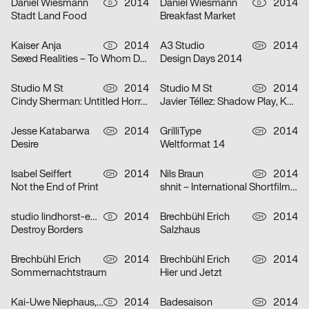
Daniel Wiesmann
2014
Daniel Wiesmann
2014
D
D
Stadt Land Food
Breakfast Market
Kaiser Anja
2014
A3 Studio
2014
D
CH
Sexed Realities – To Whom Do I Owe My Body?
Design Days 2014
Studio M St
2014
Studio M St
2014
CH
CH
Cindy Sherman: Untitled Horrors, Kunsthaus Zürich
Javier Téllez: Shadow Play, Kunsthaus Zürich
Jesse Katabarwa
2014
GrilliType
2014
CH
CH
Desire
Weltformat 14
Isabel Seiffert
2014
Nils Braun
2014
CH
CH
Not the End of Print
shnit – International Shortfilmfestival 2014
studio lindhorst-emme
2014
Brechbühl Erich
2014
D
CH
Destroy Borders
Salzhaus
Brechbühl Erich
2014
Brechbühl Erich
2014
CH
CH
Sommernachtstraum
Hier und Jetzt
Kai-Uwe Niephaus, The Adventures Of
2014
Badesaison
2014
D
CH