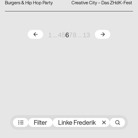
Burgers & Hip Hop Party
Creative City – Das ZHdK-Fest
Zurück
Weiter
1
…
4
5
6
7
8
…
13
Preisträger:innen
Filter
Linke Frederik
Su