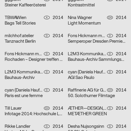
Steiner Kaffeerösterei
Kontrastmittel
TBWA\Wien
2014
Nina Wagner
2014
A
CH
Bags Tell Stories
Light Momentum
milchhof:atelier
2014
Fons Hickmann m23
2014
D
D
Tanznacht Berlin
Semperoper Dresden Premierenplakate Spielzeit 2013/2014
Fons Hickmann m23, Werner Lieberknecht
2014
L2M3 Kommunikationsdesign
2014
D
D
Rochaden – Designer treffen auf die Sammlung
Bauhaus-Archiv Sammlungsplakate
L2M3 Kommunikationsdesign
2014
cyan (Daniela Haufe + Detlef Fiedler)
2014
D
D
Bauhaus-Archiv
AGI Sao Paulo
cyan (Daniela Haufe + Detlef Fiedler)
2014
Raffinerie AG für Gestaltung
2014
D
CH
Paris est une femme
50. Solothurner Filmtage
Till Lauer
2014
ÆTHER—DESIGN, Lukas Breitkreutz, gggrafik
2014
CH
D
Infotage 2014: Hochschule Luzern – Design & Kunst
METÆTHER GREEN
Rikke Landler
2014
Desha Nujsongsinn
2014
D
D