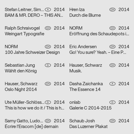
Stefan Leitner, Simon Lemmerer
2014
Hren Iza
2014
A
CH
BAM & MR. DERO – THIS AND THAT
Durch die Blume
Ralph Schraivogel
2014
NORM
2014
CH
CH
Weingart Typografie
Eröffnung des Schaudepots im Toni-Areal
NORM
2014
Eric Andersen
2014
CH
CH
100 Jahre Schweizer Design
Go! You sure? Yeah. – Eine POOL Ausstellung
Sebastian Jung
2014
Hauser, Schwarz
2014
D
CH
Wählt den König
Musik.
Hauser, Schwarz
2014
Dasha Zaichanka
2014
CH
A
Oslo Night 2014
The Essence 14
Ute Müller-Schlösser, Christian Nicolaus
2014
onlab
2014
D
D
This is how we do it / This is how we party
Galerie C 2014-2015
Samy Gatto, Ludovic Balland
2014
Schaub Josh
2014
CH
CH
Écrire l’Eracom [de] demain
Das Luzerner Plakat