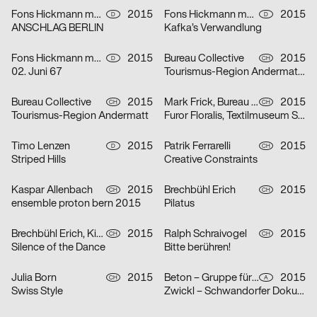
Fons Hickmann m23, studio lindhorst-emme
2015
Fons Hickmann m23
2015
D
D
ANSCHLAG BERLIN
Kafka’s Verwandlung
Fons Hickmann m23
2015
Bureau Collective
2015
D
CH
02. Juni 67
Tourismus-Region Andermatt (Bernhard Russi)
Bureau Collective
2015
Mark Frick, Bureau Collective
2015
CH
CH
Tourismus-Region Andermatt
Furor Floralis, Textilmuseum St.Gallen
Timo Lenzen
2015
Patrik Ferrarelli
2015
D
CH
Striped Hills
Creative Constraints
Kaspar Allenbach
2015
Brechbühl Erich
2015
CH
CH
ensemble proton bern 2015
Pilatus
Brechbühl Erich, Kim Migliore
2015
Ralph Schraivogel
2015
CH
CH
Silence of the Dance
Bitte berühren!
Julia Born
2015
Beton – Gruppe für Gestaltung
2015
CH
A
Swiss Style
Zwickl – Schwandorfer Dokumentarfilmtage 2015