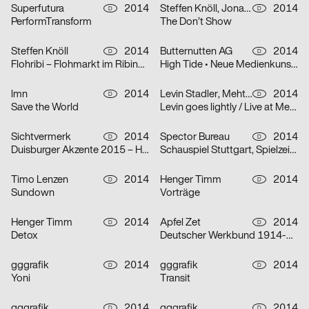
Superfutura
2014
Steffen Knöll, Jonas Zieher, Fabian Krauss, Mark Bohle, Henger Timm
2014
D
D
PerformTransform
The Don’t Show
Steffen Knöll
2014
Butternutten AG
2014
D
D
Flohribi – Flohmarkt im Ribingurumu
High Tide • Neue Medienkunst im Alten Volksbad
lmn
2014
Levin Stadler, Mehtap Avci
2014
D
D
Save the World
Levin goes lightly / Live at Merlin/Stuttgart / Live at Stattbad/Berlin
Sichtvermerk
2014
Spector Bureau
2014
D
D
Duisburger Akzente 2015 – Heimat
Schauspiel Stuttgart, Spielzeit 2014/2015
Timo Lenzen
2014
Henger Timm
2014
D
D
Sundown
Vorträge
Henger Timm
2014
Apfel Zet
2014
D
D
Detox
Deutscher Werkbund 1914-2014 in Venedig
gggrafik
2014
gggrafik
2014
D
D
Yoni
Transit
gggrafik
2014
gggrafik
2014
D
D