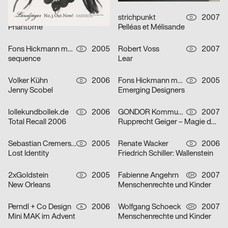
Thomas Matthaeus Müller
2006
strichpunkt
2007
D
D
Phantome
Pelléas et Mélisande
Fons Hickmann m23
2005
Robert Voss
2007
D
D
sequence
Lear
Volker Kühn
2006
Fons Hickmann m23
2005
D
D
Jenny Scobel
Emerging Designers
lollekundbollek.de
2006
GONDOR Kommunikationsdesign
2007
D
D
Total Recall 2006
Rupprecht Geiger – Magie der Farbe
Sebastian Cremers, Daniel Schludi
2005
Renate Wacker
2006
D
D
Lost Identity
Friedrich Schiller: Wallenstein
2xGoldstein
2005
Fabienne Angehrn
2007
D
CH
New Orleans
Menschenrechte und Kinder
Perndl + Co Design
2006
Wolfgang Schoeck
2007
A
CH
Mini MAK im Advent
Menschenrechte und Kinder