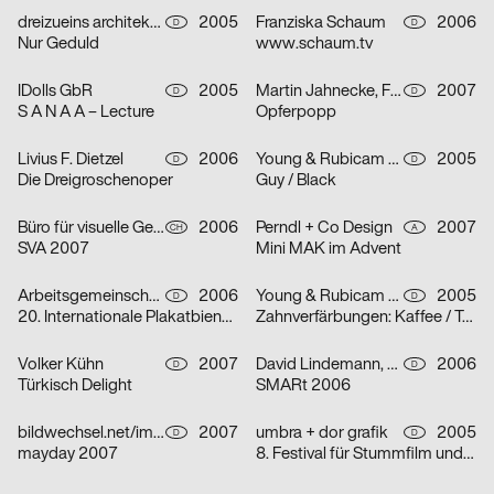
dreizueins architekturdesigngrafik für Group.IE
2005
Franziska Schaum
2006
D
D
Nur Geduld
www.schaum.tv
IDolls GbR
2005
Martin Jahnecke, Friederike Kühne, Bastian Renner, Jana Steffen
2007
D
D
S A N A A – Lecture
Opferpopp
Livius F. Dietzel
2006
Young & Rubicam GmbH & Co. KG
2005
D
D
Die Dreigroschenoper
Guy / Black
Büro für visuelle Gestaltung: Kreis offen
2006
Perndl + Co Design
2007
CH
A
SVA 2007
Mini MAK im Advent
Arbeitsgemeinschaft für visuelle und verbale Kommunikation Uwe Loesch
2006
Young & Rubicam GmbH & Co. KG
2005
D
D
20. Internationale Plakatbiennale Warschau
Zahnverfärbungen: Kaffee / Tee / Zigaretten
Volker Kühn
2007
David Lindemann, Matthias Wörle
2006
D
D
Türkisch Delight
SMARt 2006
bildwechsel.net/image-shift.net
2007
umbra + dor grafik
2005
D
D
mayday 2007
8. Festival für Stummfilm und Musik