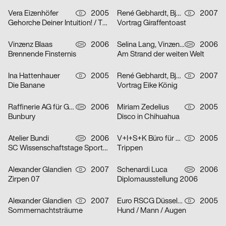
Vera Eizenhöfer
2005
René Gebhardt, Björn Kernspeckt, Sebastian Locke
2007
D
D
Gehorche Deiner Intuition! / Traue Deinem Reflex!
Vortrag Giraffentoast
Vinzenz Blaas
2006
Selina Lang, Vinzenz Blaas
2006
CH
CH
Brennende Finsternis
Am Strand der weiten Welt
Ina Hattenhauer
2005
René Gebhardt, Björn Kernspeckt, Sebastian Locke
2007
D
D
Die Banane
Vortrag Eike König
Raffinerie AG für Gestaltung
2006
Miriam Zedelius
2005
CH
D
Bunbury
Disco in Chihuahua
Atelier Bundi
2006
V+I+S+K Büro für Visuelle Kommunikation
2005
CH
D
SC Wissenschaftstage Sport/Biel
Trippen
Alexander Glandien
2007
Schenardi Luca
2006
D
CH
Zirpen 07
Diplomausstellung 2006
Alexander Glandien
2007
Euro RSCG Düsseldorf
2005
D
D
Sommernachtsträume
Hund / Mann / Augen