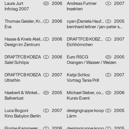
Laura Jurt
2006
Andreas Furtner
2007
CH
A
Infotag 2007
Insekten
Thomas Geisler, Kramar, Christof Nardin
2006
cyan (Daniela Haufe + Detlef Fiedler)
2005
A
D
Eva
bernhard leitner / jan-peter sonntag
Haase & Knels Atelier für Gestaltung
2006
DRAFTFCB KOBZA, Andreas Furtner
2007
D
A
Design im Zentrum
Eichhörnchen
DRAFTFCB KOBZA
2006
Euro RSCG
2005
A
CH
Sale! Schöps
Orangen / Wasser / Weizen
DRAFTFCB KOBZA
2007
Katja Schloz
2007
A
D
Ultrathin
Vortrag Tania Prill
Haeberli & Winkelmann
2005
Michael Sieber, cosmic.ch/dbmb
2006
CH
CH
Ballverlust
Kursiv Event
Luca Bogoni
2007
designgruppe koop
2005
D
D
Kino Babylon Berlin
Lärm
Florine Kammerer
2006
designgruppe koop
2005
D
D