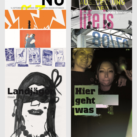
Klingspor Museum 2007
Finale. Ausstellung der Diplomarbeiten
cyan (Daniela Haufe + Detlef Fiedler), Jakob Kirch
2007
cyan (Daniela Haufe + Detlef Fiedler)
2007
D
D
tesla medien ›kunst‹ labor 2007
cie. toula limnaios: life is perfect
53,5°
2007
din jank visuelle kommunikation, Fritz Beck, Doris Weber
2007
D
D
Phrases
Image
Jana Garberg
2007
Sebastian Haustein, Konrad Renner
2007
D
D
Armin Abmeier und die Tollen Hefte
10 gute Gründe – Studieren in Halle
Christof Nardin, Anna-Nora Szilit, Christian Feurstein, Martin Fetz
2007
Euro RSCG Düsseldorf
2007
A
D
Landjäger No.3 – Fleisch
Fluch 2
Roland Piltz, Aisha Ronniger
2007
Volker Pfüller
2005
D
D
Identikit
Bilderlesen
McCann Erickson Gesellschaft m.b.H.
2005
3007
2006
A
A
Heinecken X-Mas
It’s never too late to have a happy childhood
strichpunkt
2007
Fons Hickmann m23
2005
D
D
Der fliegende Holländer
Wärmedisko