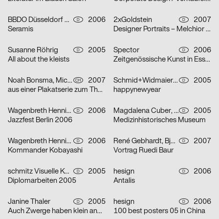
BBDO Düsseldorf GmbH
2006
2xGoldstein
2007
D
D
Seramis
Designer Portraits – Melchior Imboden
Susanne Röhrig
2005
Spector
2006
D
D
All about the kleists
Zeitgenössische Kunst in Essen
Noah Bonsma, Michael Flückiger, Sabrina Tiller
2007
Schmid+Widmaier Design
2005
CH
D
aus einer Plakatserie zum Thema Integration
happynewyear
Wagenbreth Henning
2006
Magdalena Cuber, Manuel Rigel
2005
D
D
Jazzfest Berlin 2006
Medizinhistorisches Museum
Wagenbreth Henning
2006
René Gebhardt, Björn Kernspeckt, Sebastian Locke
2007
D
D
Kommander Kobayashi
Vortrag Ruedi Baur
schmitz Visuelle Kommunikation
2005
hesign
2006
D
D
Diplomarbeiten 2005
Antalis
Janine Thaler
2005
hesign
2006
D
D
Auch Zwerge haben klein angefangen
100 best posters 05 in China