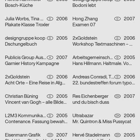
Bosch-Küche
Bodoni lebt
Julia Worbs, Tina Worbs
2006
Hong Zhang
2007
D
D
Plakate Klasse Troxler
Examen 07
designgruppe koop
2005
2xGoldstein
2006
D
D
Dschungelbuch
Workshop Textmaschinen – Maschinentext
Publicis Group Austria GmbH, Evelina Sava
2007
Arbeitsgemeinschaft für visuelle und verbale Kommunikation Uwe Loesch
2005
A
D
Garnier History Kampagne
Hans Hillmann. Haltmale. Vom Plakat zum Bildroman
2xGoldstein
2006
Andreas Conradi, Tino Graß, Martin Hoffmann, Tristan Schmitz
2006
D
D
Acht Orte – Eine Reise in Afghanistan
22. bundestreffen forum typografie/walbaum tanzt grotesk
Christian Büning
2005
Res Eichenberger
2007
D
CH
Vincent van Gogh – alle Bilder / nur die Porträts
und du bisch duss
L2M3 Kommunikationsdesign
2005
Ultrabazar
2006
D
CH
Contenance. Fassung bewahren
Mr. Quintron & Miss Pussycat
Eisenmann Grafik
2007
Hervé Stadelmann
2005
CH
CH