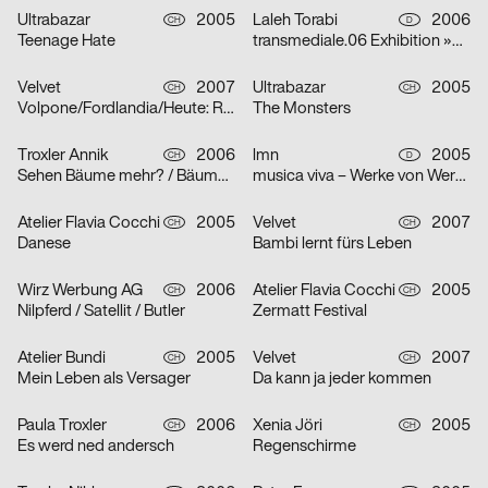
Ultrabazar
2005
Laleh Torabi
2006
CH
D
Teenage Hate
transmediale.06 Exhibition »Smile Machines«
Velvet
2007
Ultrabazar
2005
CH
CH
Volpone/Fordlandia/Heute: Raum Lumina/Die Nibelungen
The Monsters
Troxler Annik
2006
lmn
2005
CH
D
Sehen Bäume mehr? / Bäume sehen Meer… / Meer Bäume Seen!
musica viva – Werke von Werner Heider, Martin Smolka und Peter Eötvös
Atelier Flavia Cocchi
2005
Velvet
2007
CH
CH
Danese
Bambi lernt fürs Leben
Wirz Werbung AG
2006
Atelier Flavia Cocchi
2005
CH
CH
Nilpferd / Satellit / Butler
Zermatt Festival
Atelier Bundi
2005
Velvet
2007
CH
CH
Mein Leben als Versager
Da kann ja jeder kommen
Paula Troxler
2006
Xenia Jöri
2005
CH
CH
Es werd ned andersch
Regenschirme