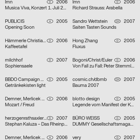
lmn
2006
lmn
2006
D
D
Musica Viva, Konzert 1. Juli 2006
Richard Strauss: Arabella
PUBLICIS
2005
Sandro Wettstein
2007
A
CH
Opening Soon
Saiten Tasten Sounds
Hämmerle Christiane, blotto design
2006
Hong Zhang
2005
D
D
Kaffeetafel
Fluxus
milchhof
2007
Bogoni/Christ/Euler
2006
D
D
Sophiensaele
Von Fall zu Fall: Peter Stemmler
BBDO Campaign GmbH Düsseldorf
2005
cosmic.ch/dbmb
2007
D
CH
Getränkekisten light
Bauma 2007
Demner, Merlicek & Bergmann
2006
blotto design
2005
A
D
Mozart / Freud
Legende vom Manifest der Kommunistischen Partei
herzogenrathsaxler design
2007
BÜRO WEISS
2005
D
D
Stephan Kaluza – Das Rheinprojekt
DUMMY Gesellschaftsmagazin – Thema Revolution
Demner, Merlicek & Bergmann
2006
very
2007
A
D