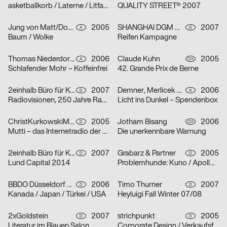
asketballkorb / Laterne / Litfaßsäule
QUALITY STREET® 2007
Jung von Matt/Donau Werbeagentur GmbH
2005
SHANGHAI DGM Werbeagentur GmbH & Co. KG
2007
A
D
Baum / Wolke
Reifen Kampagne
Thomas Niederdorfer, Demner, Merlicek & Bergmann
2006
Claude Kuhn
2005
A
CH
Schlafender Mohr – Koffeinfrei
42. Grande Prix de Berne
2einhalb Büro für Kommunikation, mischen
2007
Demner, Merlicek & Bergmann
2006
D
A
Radiovisionen, 250 Jahre Radio
Licht ins Dunkel – Spendenbox
ChristKurkowskiMannsSchmidt
2005
Jotham Bisang
2006
D
CH
Mutti – das Internetradio der Kunsthochschule Berlin-Weißensee
Die unerkennbare Warnung
2einhalb Büro für Kommunikation, Camilla Ander, Anna Norberg
2007
Grabarz & Partner
2005
D
D
Lund Capital 2014
Problemhunde: Kuno / Apollo / Beverly
BBDO Düsseldorf GmbH
2006
Timo Thurner
2007
D
D
Kanada / Japan / Türkei / USA
Heyluigi Fall Winter 07/08
2xGoldstein
2007
strichpunkt
2005
D
D
Literatur im Blauen Salon
Corporate Design / Verkaufsförderung / Text