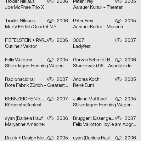
Troxler Niklaus
2006
Peter Frey
2005
CH
CH
Joe McPhee Trio X
Aarauer Kultur – Theater
Troxler Niklaus
2006
Peter Frey
2005
CH
CH
Marty Ehrlich Quartet N.Y.
Aarauer Kultur – Museen
FIEFELSTEIN + PARTNER – BUREAU FÜR VISUELLE KOMMUNIKATION
2006
3007
2007
CH
A
Outline / Vektor
Ladyfest
Felix Waldow
2005
Gerwin Schmidt Büro für visuelle Gestaltung
2006
D
D
Stilvorlagen: Henning Wagenbreth
Stankowski 06 – Aspekte des Gesamtwerks
Radionacional
2007
Andrea Koch
2005
CH
CH
Rote Fabrik Zürich – Greatest Summer Resort
René Burri
KENNZEICHEN b, Agentur für Markenkommunikation, Dirk Moll
2007
Juliane Matthaei
2005
D
D
Körnerstraßenfest
Stilvorlagen: Henning Wagenbreth
cyan (Daniela Haufe + Detlef Fiedler)
2006
Brugger Hüsser gestalten
2007
D
CH
Maryanne Amacher
Félix Vallotton. Idylle am Abgrund
Druck + Design Niehoff GmbH
2005
cyan (Daniela Haufe + Detlef Fiedler)
2006
D
D