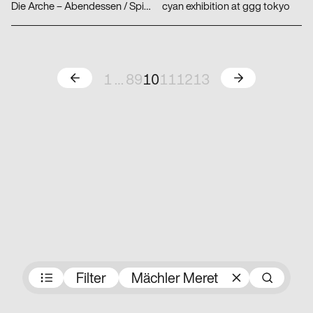
Die Arche – Abendessen / Spielplatz
cyan exhibition at ggg tokyo
Zurück
Weiter
1
…
8
9
10
11
12
13
Preisträger:innen
Filter
Mächler Meret
Su