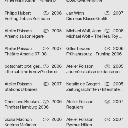
Stuhl Haus Stadt – Haefeli Moser Steiger
www.winterhilfe.ch
Philipp Hubert
2006
Jan Wirth
2007
D
D
Vortrag Tobias Kollmann
Die neue Klasse Grafik
Atelier Poisson
2005
Michael Wolf, Jennie Boie, Büro für Gestaltung Janssen
2006
CH
D
Arsenic saison légère
Michael Wolf – The Real Toy Story
Atelier Poisson
2007
Gilles Lepore
2006
CH
CH
Théâtre Arsenic 07-08
Frühjahrsputz – Frühling 2006
botschaft prof. gertrud nolte visuelle kommunikation und beratung
2006
Atelier Poisson
2005
D
CH
»the sublime is now?« das erhabene in der zeitgenössischen kunst
Journées suisse de danse contemporaine 2006
Atelier Poisson
2007
Natalie de Gregorio, Manuel Dollt, Sebastian Fischer, Philipp Hubert, Tina Pachner
2005
CH
D
Stations Urbaines
Zeitungsschriften / Interstate / Zu Peter Behrens / Dialog über Schrift und Typografie / Herbert Bayer und das Bauhaus
Christiane Bruckmann, Ute Necker
2006
Atelier Poisson
2007
D
CH
Filmfest Hamburg 2006
Requiem
Gosia Machon
2006
Atelier Poisson
2007
D
CH
Kcrrims Meärchn
Pyrrhus Hilton