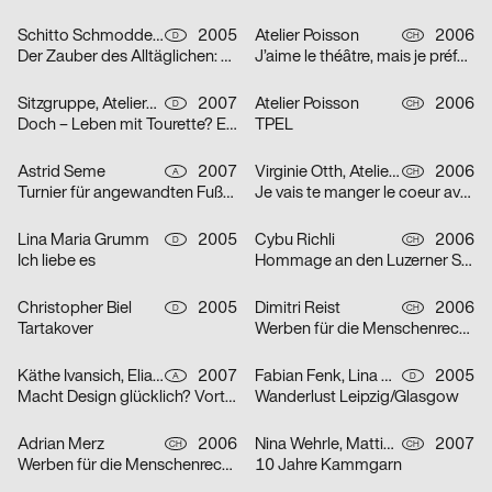
Schitto Schmodde Waack Werbeagentur GmbH
2005
Atelier Poisson
2006
D
CH
Der Zauber des Alltäglichen: Punk / Unplugged / E-Mail / Tattoo
J’aime le théâtre, mais je préfère la télévision
Sitzgruppe, Ateliergemeinschaft selbständiger Grafik-Designerinnen
2007
Atelier Poisson
2006
D
CH
Doch – Leben mit Tourette? Erst recht!
TPEL
Astrid Seme
2007
Virginie Otth, Atelier Poisson
2006
A
CH
Turnier für angewandten Fußball 5
Je vais te manger le coeur avec mes petites dents
Lina Maria Grumm
2005
Cybu Richli
2006
D
CH
Ich liebe es
Hommage an den Luzerner Straßenphilosophen Emil Manser
Christopher Biel
2005
Dimitri Reist
2006
D
CH
Tartakover
Werben für die Menschenrechte
Käthe Ivansich, Elia Sarraffan
2007
Fabian Fenk, Lina Maria Grumm, Jakob Kirch, Nella Rieken
2005
A
D
Macht Design glücklich? Vortrag Ruedi Baur
Wanderlust Leipzig/Glasgow
Adrian Merz
2006
Nina Wehrle, Mattias Leutwyler
2007
CH
CH
Werben für die Menschenrechte
10 Jahre Kammgarn