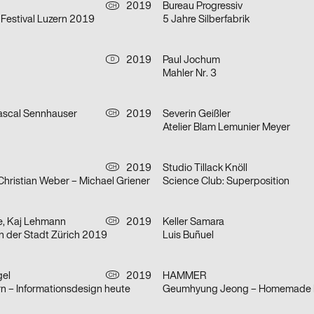
2019
Bureau Progressiv
CH
Festival Luzern 2019
5 Jahre Silberfabrik
2019
Paul Jochum
D
Mahler Nr. 3
Pascal Sennhauser
2019
Severin Geißler
CH
Atelier Blam Lemunier Meyer
2019
Studio Tillack Knöll
CH
– Christian Weber – Michael Griener
Science Club: Superposition
e, Kaj Lehmann
2019
Keller Samara
CH
n der Stadt Zürich 2019
Luis Buñuel
gel
2019
HAMMER
CH
rn – Informationsdesign heute
Geumhyung Jeong – Homemade 