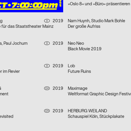
h
ng
2019
Nam Huynh, Studio Mark Bohle
D
e für das Staatstheater Mainz
Der große Aufriss
a, Paul Jochum
2019
Neo Neo
D
Black Movie 2019
2019
Lob
D
r im Revier
Future Ruins
G
2019
Maximage
CH
iment
Weltformat Graphic Design Festiv
2019
HERBURG WEILAND
CH
visited
Schauspiel Köln, Stückplakate