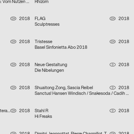
Urbane Künste Ruhr – Peggy Buth: Vom Nutzen der Angst
Rhizom
2018
FLAG
2018
CH
CH
Sculptresses
2018
Tristesse
2018
CH
CH
Basel Sinfonietta Abo 2018
2018
Neue Gestaltung
2018
CH
D
Die Nibelungen
2018
Shuaitong Zong, Sascia Reibel
2018
CH
D
Sanctus! Hansen Windisch / Snakesoda / Cadih / hermesbaby101
Tristesse, Claudiabasel Grafik & Interaktion
2018
Stahl R
2018
CH
D
Hi Freaks
CH
CH