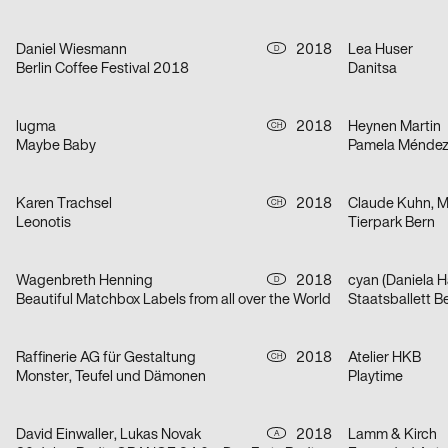
Daniel Wiesmann
2018
Lea Huser
D
Berlin Coffee Festival 2018
Danitsa
lugma
2018
Heynen Martin
CH
Maybe Baby
Pamela Ménde
Karen Trachsel
2018
Claude Kuhn, 
CH
Leonotis
Tierpark Bern
Wagenbreth Henning
2018
cyan (Daniela Ha
D
Beautiful Matchbox Labels from all over the World
Staatsballett B
Raffinerie AG für Gestaltung
2018
Atelier HKB
CH
Monster, Teufel und Dämonen
Playtime
David Einwaller, Lukas Novak
2018
Lamm & Kirch
A