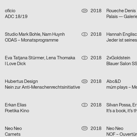
oficio
2018
Roueche Denis
CH
ADC 18/19
Palais — Galeri
Studio Mark Bohle, Nam Huynh
2018
Hannah Englisc
D
ODAS – Monatsprogramme
Jeder ist seine
Eva Tatjana Stürmer, Lena Thomaka
2018
2xGoldstein
D
I Love Dick
Blauer Salon S
Hubertus Design
2018
Abc&D
CH
Nein zur Anti-Menschenrechtsinitiative
múm plays – M
Erkan Elias
2018
D
Poetika Kino
Neo Neo
2018
Neo Neo
CH
Carnets
NOF – Ouvertür