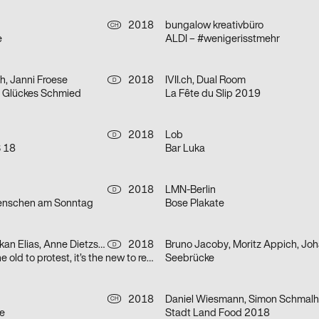
2018
bungalow kreativbüro
CH
e
ALDI – #wenigerisstmehr
h, Janni Froese
2018
IVII.ch, Dual Room
D
s Glückes Schmied
La Fête du Slip 2019
2018
Lob
D
S 18
Bar Luka
2018
LMN-Berlin
D
enschen am Sonntag
Bose Plakate
Silvan Possa, Erkan Elias, Anne Dietzsch
2018
D
It’s a book, it’s the old to protest, it’s the new to request
Seebrücke
2018
Daniel Wiesmann, Simon Schmalh
CH
e
Stadt Land Food 2018