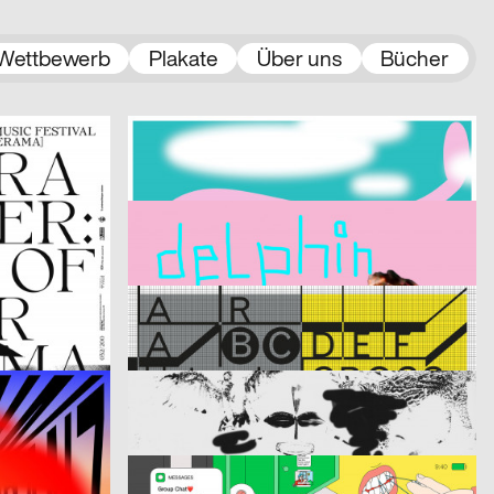
Wettbewerb
Plakate
Über uns
Bücher
2019
Niklas Berlec, Hahn Mark Julien
2019
CH
D
LUFF 2019 – Lausanne Underground Film & Music Festival
Ten Years After – 10 Jahre Talentstiftung Henning Tögel
2019
Drasdos – Form Follows Us
2019
A
D
Delphin Garage
2019
Claudiabasel Grafik & Interaktion
2019
CH
CH
AR Specimen
el
2019
Data-Orbit
2019
D
CH
Bricolage
2019
Arbnore Toska
2019
D
CH