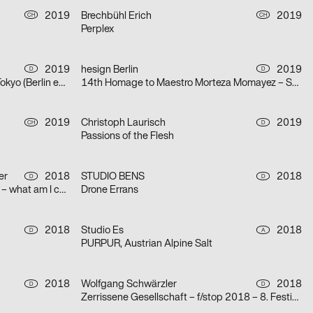
2019
Brechbühl Erich
2019
CH
CH
Perplex
2019
hesign Berlin
2019
D
D
Hideki Nakajima: Made in Japan. Tokyo (Berlin edition)
14th Homage to Maestro Morteza Momayez – Solo exhibition of Jianping He’s works in Tehran
2019
Christoph Laurisch
2019
CH
D
Passions of the Flesh
er
2018
STUDIO BENS
2018
D
D
Saunatalk – How (not) to? Abilities – what am I capable to?
Drone Errans
2018
Studio Es
2018
D
A
PURPUR, Austrian Alpine Salt
2018
Wolfgang Schwärzler
2018
D
D
Zerrissene Gesellschaft – f/stop 2018 – 8. Festival für Fotografie Leipzig