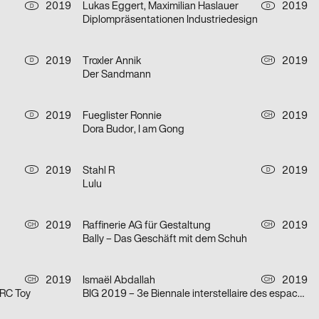
2019
Lukas Eggert, Maximilian Haslauer
2019
D
D
Diplompräsentationen Industriedesign
2019
Troxler Annik
2019
D
CH
Der Sandmann
2019
Fueglister Ronnie
2019
D
CH
Dora Budor, I am Gong
2019
Stahl R
2019
D
D
Lulu
2019
Raffinerie AG für Gestaltung
2019
CH
CH
Bally – Das Geschäft mit dem Schuh
2019
Ismaël Abdallah
2019
CH
CH
RC Toy
BIG 2019 – 3e Biennale interstellaire des espaces d’art de Genève