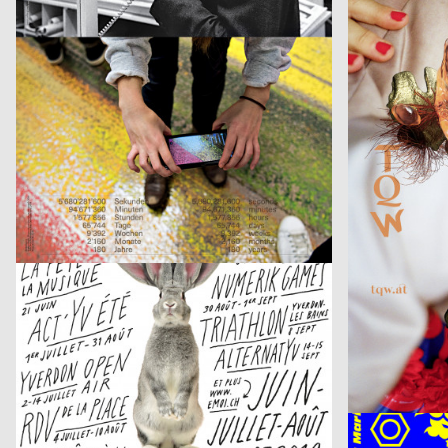
Very Much Dutch
Atelier Poisson
2019
SMILEINITIALP
CH
Les Étés d’Yverdon
SPOILER – Auss
Dienstleistungsplattform Institut Visuelle Kommunikation, Hoang Nguyen
2019
Rob&Rose, Chris
CH
Future Sense
Werkstatt Alpe
Ariane Spanier Design
2019
Ariane Spanier
D
Akademiekonzerte – Orchester des Nationaltheaters Mannheim, Spielzeit 2
The Lives Of Th
Pigment
2019
2xGoldstein
CH
Adapt – Solar So Good, So Far Not Good
(zwischen)räum
Hanna Zeckau
2019
Leonie Ambrosi
D
Plux Finissage
HfG Offenbach
Wagenbreth Henning
2019
Studio Nicolas
D