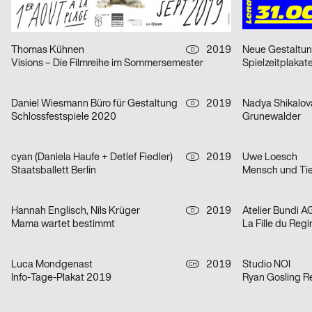
Transit-Zonen, Henning Wagenbreth in der Kunstbibliothek
Tanzhaus Züric
Thomas Kühnen
2019
Neue Gestaltu
D
Visions – Die Filmreihe im Sommersemester
Spielzeitplakat
Daniel Wiesmann Büro für Gestaltung
2019
Nadya Shikalov
D
Schlossfestspiele 2020
Grunewalder
cyan (Daniela Haufe + Detlef Fiedler)
2019
Uwe Loesch
D
Staatsballett Berlin
Mensch und Tie
Hannah Englisch, Nils Krüger
2019
Atelier Bundi A
D
Mama wartet bestimmt
La Fille du Reg
Luca Mondgenast
2019
Studio NOI
CH
Info-Tage-Plakat 2019
Ryan Gosling Re