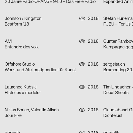
20 Jahre Radio ORANGE 94.0 – Das Freie Radio in Wien
Expanded Anim
Johnson / Kingston
2018
CH
Bestform ’18
FUBU – For Us 
AMI
2018
CH
Entendre des voix
Kampagne geg
Offshore Studio
2018
zeitgeist.ch
CH
Werk- und Atelierstipendien für Kunst
Boxmeeting 20
Laurence Kubski
2018
Tim Lindacher,
CH
Histoires à modeler
Decal Sheets
Niklas Berlec, Valentin Alisch
2018
Claudiabasel Gr
D
Jour Fixe
Dichtelust
D