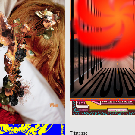
Tanzquartier Wien Kampagne – Jakob Lena Knebl
Mike Gordon
LUS
2019
PANK
D
tellungsplakate
Jazz Festival Willisau 2019
tian Spirig
2019
babyinktwice
CH
n
POW!
 Design
2019
Borinski Louise
D
ings
A Manifesto of Signs for Equality
2019
2xGoldstein
D
e in der gegenwartsmusik
Literatur im Blauen Salon SS2019
us, Michel Bütepage
2019
Wagenbreth Henning
D
 Rundgang 2019
25 Jahre Jazz in E.
 Schaltegger
2019
Tristesse
CH