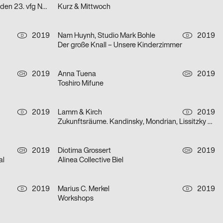
»Oslo 8« und »Büro« präsentieren den 23. vfg Nachwuchsförderpreis für Fotografie
Kurz & Mittwoch
2019
Nam Huynh, Studio Mark Bohle
2019
D
D
Der große Knall – Unsere Kinderzimmer
2019
Anna Tuena
2019
CH
CH
Toshiro Mifune
2019
Lamm & Kirch
2019
D
D
Zukunftsräume. Kandinsky, Mondrian, Lissitzky und die abstrakt-konstruktive Avantgarde in Dresden 1919–1932
2019
Diotima Grossert
2019
CH
CH
al
Alinea Collective Biel
2019
Marius C. Merkel
2019
D
D
Workshops