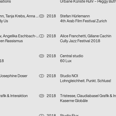
ations
Stefan Hürlemann, Tanja Krebs, Anna Pravorotskaya, Laurence Lok Hang Hau
2018
Stefan Hürlemann
CH
By Us
4th Arab Film Festival Zurich
Gunter Rambow, Angelika Eschbach-Rambow
2018
Alice Franchetti, Giliane Cachin
D
en Rassismus
Cully Jazz Festival 2018
2018
Central studio
CH
18
60 Lux
 Josephine Doser
2018
Studio NOI
D
Lohngleichheit. Punkt. Schluss!
afik & Interaktion
2018
CH
Kaserne Globâle
D