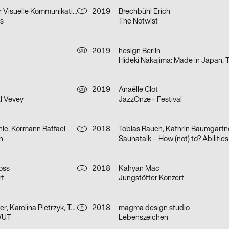
HJS – Atelier für Visuelle Kommunikation
2019
Brechbühl Erich
D
s
The Notwist
2019
hesign Berlin
CH
2019
Anaëlle Clot
CH
l Vevey
JazzOnze+ Festival
hle, Kormann Raffael
2018
Tobias Rauch, Kathrin Baumgartn
D
n
oss
2018
Kahyan Mac
D
rt
Jungstötter Konzert
Gilbert Schneider, Karolina Pietrzyk, Tobias Wenig
2018
magma design studio
D
WUT
Lebenszeichen