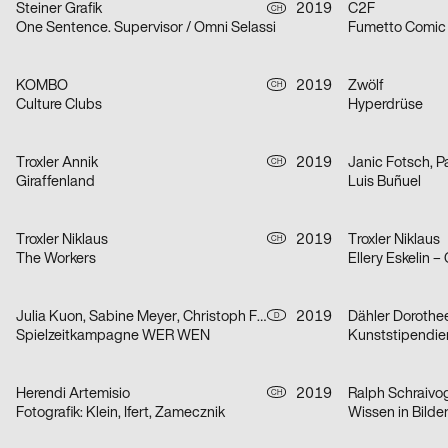
Steiner Grafik
2019
C2F
CH
One Sentence. Supervisor / Omni Selassi
Fumetto Comic 
KOMBO
2019
Zwölf
CH
Culture Clubs
Hyperdrüse
Troxler Annik
2019
Janic Fotsch, 
CH
Giraffenland
Luis Buñuel
Troxler Niklaus
2019
Troxler Niklaus
CH
The Workers
Ellery Eskelin 
Julia Kuon, Sabine Meyer, Christoph Feist
2019
Dähler Dorothe
D
Spielzeitkampagne WER WEN
Kunststipendie
Herendi Artemisio
2019
Ralph Schraivo
CH
Fotografik: Klein, Ifert, Zamecznik
Wissen in Bilde