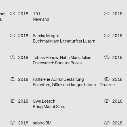
Ludovic Balland Typography Cabinet, Julian Humm
2018
101
2018
CH
A
al
Nevrland
2018
Samira Margni
2018
CH
CH
Buchmarkt am Literaturfest Luzern
2018
Tobias Hönow, Hahn Mark Julien
2018
D
D
Discovered: Spector Books
2018
Raffinerie AG für Gestaltung
2018
D
CH
Reichtum, Glück und langes Leben – Drucke zum chinesischen Neujahr
2018
Uwe Loesch
2018
CH
D
Krieg.Macht.Sinn.
2018
strobo BM
2018
D
D