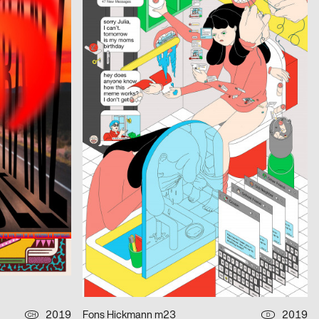
Seen 2.31 PM
2019
SUPERO
2019
CH
CH
La Plage des Six Pompes 2019
2019
Lars Lenhardt Serigrafie & Siebdruck
2019
CH
D
ÜBERDRUCK
2019
Paparelli Nolan
2019
D
D
SBX
2019
Melchior Imboden
2019
D
CH
Industrieplakate. Im Weltformat 1900 bis heute
2019
Wagenbreth Henning
2019
D
D
Kosmostage 2019
2019
Fons Hickmann m23
2019
CH
D