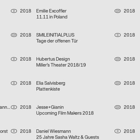
2018
Emilie Excoffier
2018
D
CH
11.11 in Poland
2018
SMILEINITIALPLUS
2018
CH
D
Tage der offenen Tür
2018
Hubertus Design
2018
D
CH
Miller’s Theater 2018/19
2018
Elia Salvisberg
2018
D
CH
Plattenkiste
Bruno Jacoby, Moritz Appich, Johanna Schäfer
2018
Jesse+Gianin
2018
D
CH
Upcoming Film Makers 2018
orst
2018
Daniel Wiesmann
2018
D
D
25 Jahre Sasha Waltz & Guests