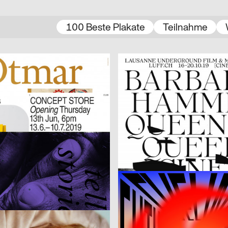
100 Beste Plakate
Teilnahme
2019
Dimitri Jeannottat
CH
 Der erste Abt + Die Welt
2019
Studio Es, Arjun Gilgen
A
 CLUB
Topfpalmen
afik & Interaktion
2019
Claudiabasel Grafik & Interaktion
CH
agne 19/20
Swim City
afik & Interaktion
2019
Studio Mark Bohle, Kormann Raffa
CH
Tonight at Merlin
2019
Bene Rohlmann
A