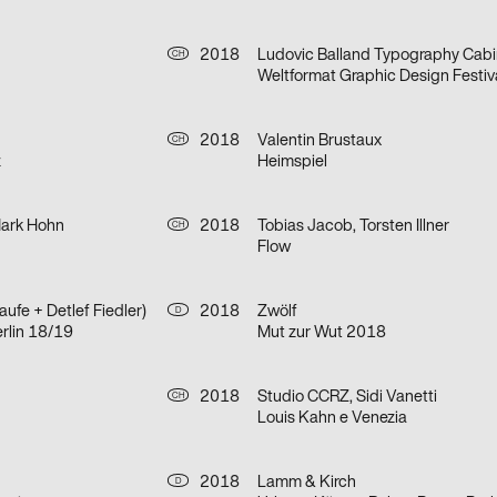
2018
CH
Weltformat Graphic Design Festiv
2018
Valentin Brustaux
CH
z
Heimspiel
Mark Hohn
2018
Tobias Jacob, Torsten Illner
CH
Flow
ufe + Detlef Fiedler)
2018
Zwölf
D
erlin 18/19
Mut zur Wut 2018
2018
Studio CCRZ, Sidi Vanetti
CH
Louis Kahn e Venezia
2018
Lamm & Kirch
D