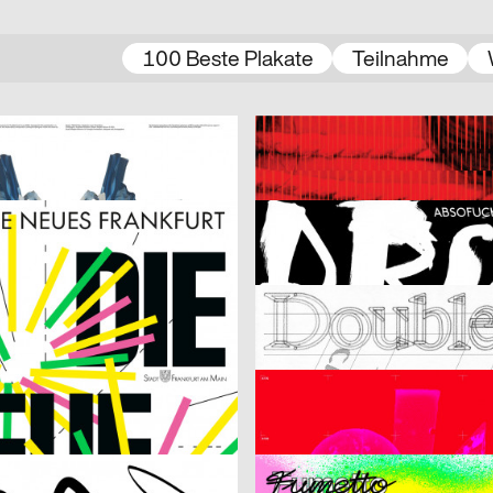
100 Beste Plakate
Teilnahme
2025
A
 Amsterdam
Dario Argento, Filmpodium Zürich
Doeller
2025
Fons Hickmann
D
s Frankfurt
Absofuckinglutely
2025
Simon Bode, Rasmus von Götz
D
0 – 2025
Double U
rkhan
2025
Onari Projects
CH
ce. Semantic Shapes
Confoederatio
2025
Johnson / Kingston
CH