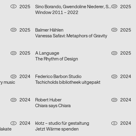
2025
Sino Borando, Gwendoline Niederer, Serafina Räber
2025
D
CH
Window 2011 – 2022
2025
Balmer Hählen
2025
CH
CH
Vanessa Safavi: Metaphors of Gravity
2025
A Language
2025
CH
CH
The Rhythm of Design
2024
Federico Barbon Studio
2024
CH
CH
ry music
Tschicholds bibliotheek uitgepakt
2024
Robert Huber
2024
CH
CH
Chiara says Chiara
2024
klotz – studio für gestaltung
2024
D
D
lakate
Jetzt Wärme spenden