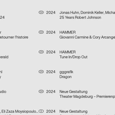
2024
CH
 24
25 Years Robert Johnson
r
2024
HAMMER
CH
etourner l’histoire
2024
HAMMER
CH
gerald
Tune In/Drop Out
hl
2024
gggrafik
CH
y
Dragon
udio
2024
Neue Gestaltung
CH
Theater Magdeburg – Premierenp
Béla Machemer, Eli Zaza Moysiopoulou, Nora Veismann, Konstantin Wagner, Gerrit Ludwig
2024
Neue Gestaltung
D