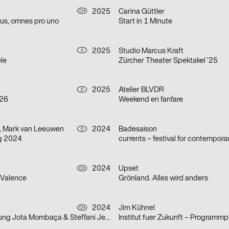
2025
Carina Güttler
CH
us, omnes pro uno
Start in 1 Minute
2025
Studio Marcus Kraft
A
le
Zürcher Theater Spektakel ’25
2025
Atelier BLVDR
D
/26
Weekend en fanfare
, Mark van Leeuwen
2024
Badesaison
D
g 2024
currents – festival for contempora
2024
Upset
CH
 Valence
Grönland. Alles wird anders
2024
Jim Kühnel
CH
Doppelausstellung Jota Mombaça & Steffani Jemison
Institut fuer Zukunft – Programmp