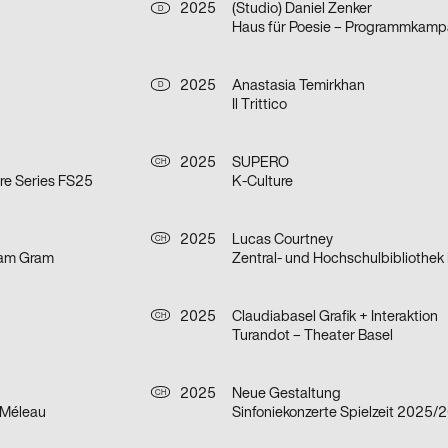
2025
(Studio) Daniel Zenker
D
2025
Anastasia Temirkhan
D
Il Trittico
2025
SUPERO
CH
re Series FS25
K-Culture
2025
Lucas Courtney
CH
ram Gram
Zentral- und Hochschulbibliothek
2025
Claudiabasel Grafik + Interaktion
CH
Turandot – Theater Basel
2025
Neue Gestaltung
CH
 Méleau
Sinfoniekonzerte Spielzeit 2025/