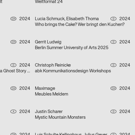
lt
Weltformat 24
2024
Lucia Schmuck, Elisabeth Thoma
2024
CH
D
Who brings the Cake? Wer bringt den Kuchen?
2024
Gerrit Ludwig
2024
CH
D
Berlin Summer University of Arts 2025
2024
Christoph Reinicke
2024
D
D
A Christmas Carol. In Prose. Being a Ghost Story of Christmas.
abk Kommunikationsdesign Workshops
2024
Maximage
2024
CH
CH
Meubles Meldem
2024
Justin Scharer
2024
A
D
Mystic Mountain Monsters
CH
D