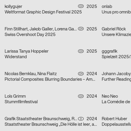
kollygujer
2025
onlab
CH
Weltformat Graphic Design Festival 2025
Unus pro omnib
Finn Stillhart, Jakob Galler, Lorena Gamper
2025
Gabriel Röck
CH
Swiss Overshoot Day 2025
Unsere Klimazie
Larissa Tanya Hoppeler
2025
gggrafik
CH
Widerstand
Spielzeit 2025
Nicolas Bernklau, Nina Flaitz
2024
Johann Jacoby
CH
Pictorial Composites: Blurring Boundaries – Ambiguous Realities
Further Readin
Loïs Grimm
2024
Neo Neo
CH
Stummfilmfestival
La Comédie de
Grafik Staatstheater Braunschweig, Running Water Creative Group, Studio Max Kuwertz
2024
Robert Huber
D
Staatstheater Braunschweig „Die Hölle ist leer, alle Teufel sind hier“