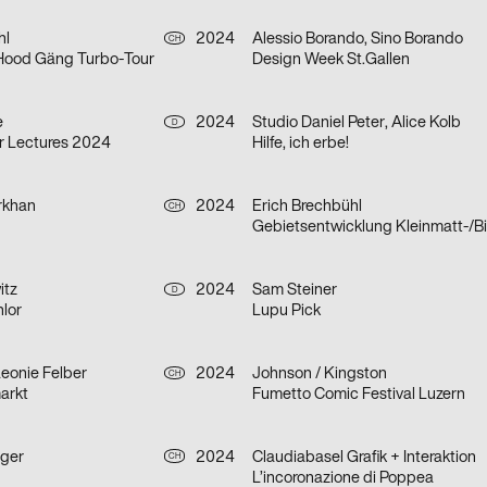
hl
2024
Alessio Borando, Sino Borando
CH
 Hood Gäng Turbo-Tour
Design Week St.Gallen
e
2024
Studio Daniel Peter, Alice Kolb
D
r Lectures 2024
Hilfe, ich erbe!
rkhan
2024
Erich Brechbühl
CH
Gebietsentwicklung Kleinmatt-/B
itz
2024
Sam Steiner
D
lor
Lupu Pick
eonie Felber
2024
Johnson / Kingston
CH
arkt
Fumetto Comic Festival Luzern
iger
2024
Claudiabasel Grafik + Interaktion
CH
L’incoronazione di Poppea