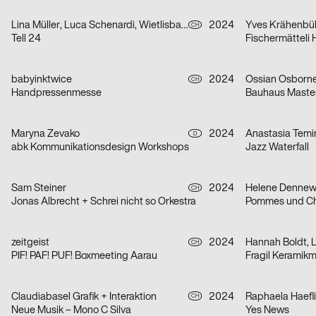
Lina Müller, Luca Schenardi, Wietlisbach Sophie
2024
Yves Krähenbü
CH
Tell 24
Fischermätteli
babyinktwice
2024
Ossian Osborn
CH
Handpressenmesse
Bauhaus Maste
Maryna Zevako
2024
Anastasia Temi
D
abk Kommunikationsdesign Workshops
Jazz Waterfall
Sam Steiner
2024
Helene Dennew
CH
Jonas Albrecht + Schrei nicht so Orkestra
Pommes und Ch
zeitgeist
2024
Hannah Boldt, L
CH
PIF! PAF! PUF! Boxmeeting Aarau
Fragil Keramikm
Claudiabasel Grafik + Interaktion
2024
Raphaela Haefl
CH
Neue Musik – Mono C Silva
Yes News