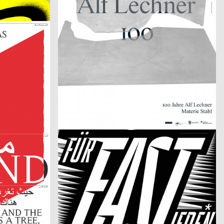
30 Jahre Haus Schwarzenberg
2025
Kerschbaum Philip, Fawad Qadire
2025
D
CH
Fachreferat von Digitec Galaxus „Fast alles für fast jede*n“
2025
Bonbon
2025
CH
CH
Alex Hanimann in der Produktionshalle von Tobias Lenggenhager
Fotoatelier Wolgensinger – Mit vier Augen
2025
Claudiabasel Grafik + Interaktion
2025
D
CH
everal Words
Danke Andreas
2025
Michel Domeisen, Emily Horrolt, Hannah Klarer
2025
D
CH
ntastbar.
Dario Argento, Filmpodium Zürich
2025
Neue Gestaltung
2025
D
D
Die unendliche Geschichte
2025
Marstaller Lukas, Béla Meiers
2025
CH
A