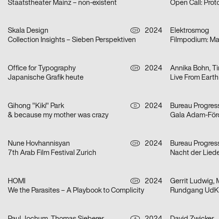
Staatstheater Mainz – non-existent
Open Call: Prot
Skala Design
2024
Elektrosmog
CH
Collection Insights – Sieben Perspektiven
Filmpodium: Mar
Office for Typography
2024
CH
Japanische Grafik heute
Live From Eart
Gihong "Kiki" Park
2024
Bureau Progres
D
& because my mother was crazy
Gala Adam-För
Nune Hovhannisyan
2024
Bureau Progres
CH
7th Arab Film Festival Zurich
Nacht der Lied
HOMI
2024
Gerrit Ludwig, 
CH
We the Parasites – A Playbook to Complicity
Rundgang UdK 
A