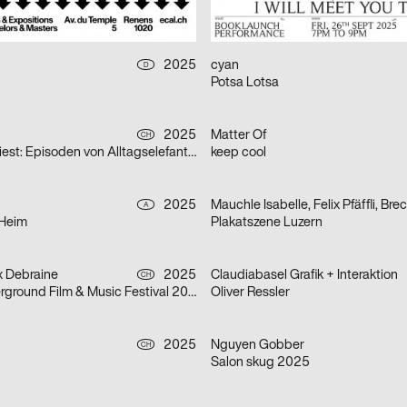
ir
psychomanteon
2025
cyan
D
Potsa Lotsa
2025
Matter Of
CH
Gianna Rovere liest: Episoden von Alltagselefanten
keep cool
2025
A
 Heim
Plakatszene Luzern
ix Debraine
2025
Claudiabasel Grafik + Interaktion
CH
Lausanne Underground Film & Music Festival 2025
Oliver Ressler
2025
Nguyen Gobber
CH
Salon skug 2025