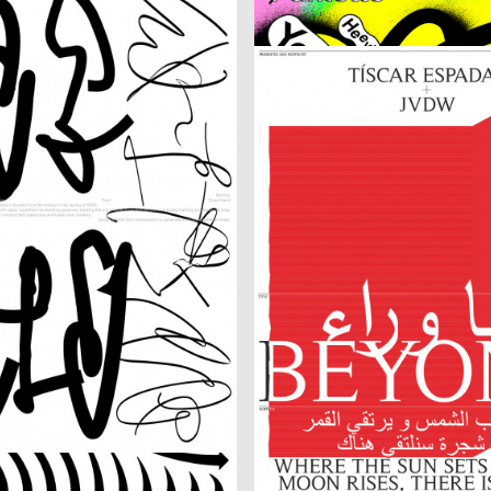
Gesture
Fumetto Comic Festival 2025
2025
Audretsch Massimiliano
CH
y 2025
BEYOND
2025
Modo GmbH
CH
estival
2025
DWA Graphic design department
CH
Amol K Patil: Many Kilometres – S
fik + Interaktion
2025
Alexandra Trinkl
CH
– Theater Basel
Die Würde aller Menschen ist una
oquard
2025
PARAT.cc
CH
IO
Fünf Freunde
ng
2025
Le Labo
D