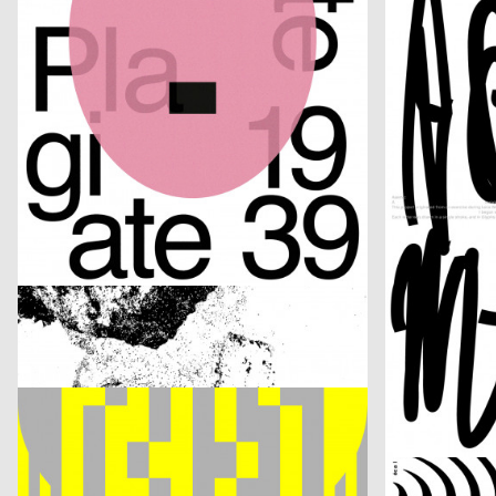
Elian Zeitel + Itakiry
From Letter to 
Samuel Weidmann
2025
Benoît Brun
CH
FÜR ALLE (statt wenige)
ECAL Open Da
Benoît Brun
2025
Atelier BLVDR
CH
ECAL Diplomas 2025
44e AMR Jazz F
Jeremy Traun
2025
lugma
A
Buy Buy Culture
DEGROWTH
Balmer Hählen
2025
Claudiabasel Gra
CH
Anna Fasshauer: Done!
Der Liebhaber 
Lewin Harnisch
2025
FLAG Aubry/Br
D
Eat The Filthy Rich
CONFOEDERAT
H A N D
2025
Neue Gestaltu
D