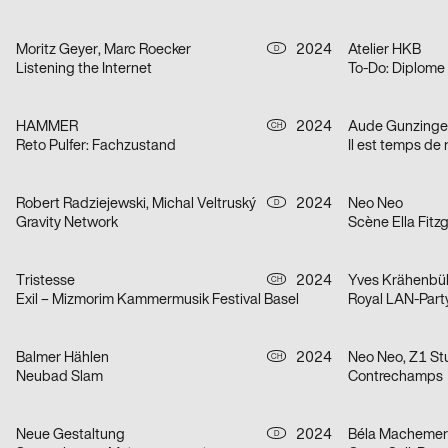
Moritz Geyer, Marc Roecker
2024
Atelier HKB
D
Listening the Internet
To-Do: Diplome
HAMMER
2024
Aude Gunzinge
CH
Reto Pulfer: Fachzustand
Il est temps de r
Robert Radziejewski, Michal Veltruský
2024
Neo Neo
D
Gravity Network
Scène Ella Fitz
Tristesse
2024
Yves Krähenbü
CH
Exil – Mizmorim Kammermusik Festival Basel
Royal LAN-Part
Balmer Hählen
2024
Neo Neo, Z1 St
CH
Neubad Slam
Contrechamps
Neue Gestaltung
2024
D