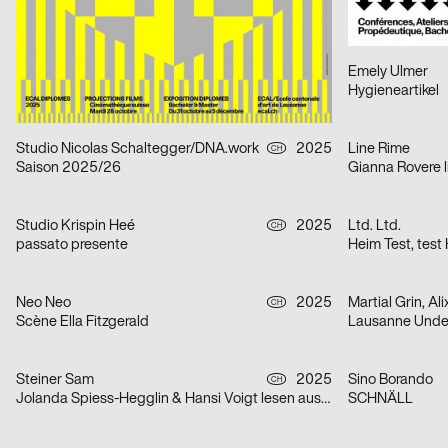
Der Sommer in Stuttgart 2025
Der kleine Vamp
Viktor Briestensky
2025
Emely Ulmer
D
Oooohhh
Hygieneartikel
Studio Nicolas Schaltegger/DNA.work
2025
Line Rime
CH
Saison 2025/26
Studio Krispin Heé
2025
Ltd. Ltd.
CH
passato presente
Heim Test, test
Neo Neo
2025
Martial Grin, Al
CH
Scène Ella Fitzgerald
Steiner Sam
2025
Sino Borando
CH
Jolanda Spiess-Hegglin & Hansi Voigt lesen aus „Meistgeklickt“
SCHNÄLL