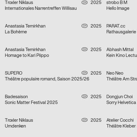
Troxler Niklaus
2025
strobo B M
CH
Internationales Narrentreffen Willisau
Hello Image
Anastasia Temirkhan
2025
PARAT.cc
CH
La Bohème
Rathausgalerie
Anastasia Temirkhan
2025
Abhash Mittal
CH
Homage to Kari Piippo
Kein Kino Lectu
SUPERO
2025
Neo Neo
CH
Théâtre populaire romand, Saison 2025/26
Théâtre Am St
Badesaison
2025
Dongjun Choi
CH
Sonic Matter Festival 2025
Sorry Helvetica
Troxler Niklaus
2025
Atelier Cocchi
CH
Umdenken
Théâtre Kleber