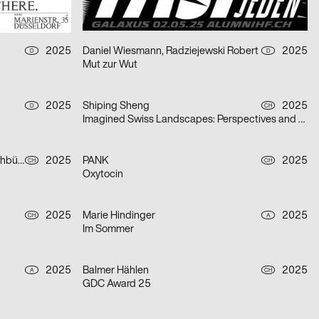
Schwimmparade Donaukanal 2025
2025
Daniel Wiesmann, Radziejewski Robert
2025
D
D
Mut zur Wut
2025
Shiping Sheng
2025
D
CH
Imagined Swiss Landscapes: Perspectives and Edges in Image Collage
Mauchle Isabelle, Felix Pfäffli, Brechbühl Erich
2025
PANK
2025
CH
CH
Oxytocin
2025
Marie Hindinger
2025
CH
A
Im Sommer
2025
Balmer Hählen
2025
A
CH
GDC Award 25