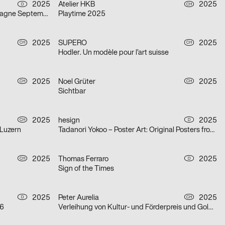
2025
Atelier HKB
2025
D
CH
Haus für Poesie – Programmkampagne September/Oktober 2025
Playtime 2025
2025
SUPERO
2025
CH
CH
Hodler. Un modèle pour l’art suisse
2025
Noel Grüter
2025
CH
CH
Sichtbar
2025
hesign
2025
CH
D
 Luzern
Tadanori Yokoo – Poster Art: Original Posters from 1965 – 2025
2025
Thomas Ferraro
2025
CH
D
Sign of the Times
2025
Peter Aurelia
2025
D
CH
26
Verleihung von Kultur- und Förderpreis und Goldener Ehrenmedaille 2025 des Kantons Zürich