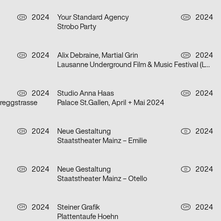
2024
Your Standard Agency
2024
CH
CH
Strobo Party
2024
Alix Debraine, Martial Grin
2024
CH
CH
Lausanne Underground Film & Music Festival (LUFF) 2024
2024
Studio Anna Haas
2024
CH
CH
ireggstrasse
Palace St.Gallen, April + Mai 2024
2024
Neue Gestaltung
2024
CH
D
Staatstheater Mainz – Emilie
2024
Neue Gestaltung
2024
CH
D
Staatstheater Mainz – Otello
2024
Steiner Grafik
2024
CH
CH
Plattentaufe Hoehn