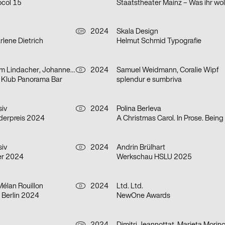
ocol 15
Staatstheater Mainz – Was ihr wol
2024
Skala Design
CH
lene Dietrich
Helmut Schmid Typografie
Annika Bohn, Tim Lindacher, Johannes Schreiner, Nina Sticher
2024
Samuel Weidmann, Coralie Wipf
D
h Klub Panorama Bar
splendur e sumbriva
siv
2024
Polina Berleva
D
derpreis 2024
siv
2024
Andrin Brülhart
D
er 2024
Werkschau HSLU 2025
Mélan Rouillon
2024
Ltd. Ltd.
D
Berlin 2024
NewOne Awards
CH