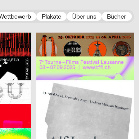
Wettbewerb
Plakate
Über uns
Bücher
Michel Domeisen, Emily Horrolt, Hannah Klarer
2025
Studio Yannick Nuss
2025
CH
D
Die Zirkulation von Arbeit, Kapital und Leben als Lieferkette – Alice Creischer & Andreas Siekmann
2025
Melissa Frongillo
2025
D
CH
7e Tourne-Films Festival Lausanne
2025
OFF OFFICE
2025
D
D
Alf Lechner 100 – Materie Stahl
2025
Badesaison
2025
CH
CH
1. Mai 2025
2025
Wagenbreth Henning
2025
CH
D