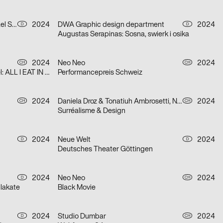
Jonas Huhn, Dominik Keller, Michael Satter
2024
DWA Graphic design department
2024
D
D
Augustas Serapinas: Sosna, swierk i osika
2024
Neo Neo
2024
CH
CH
Giovanni Carmine & Cory Arcangel: ALL I EAT IN A DAY
Performancepreis Schweiz
2024
Daniela Droz & Tonatiuh Ambrosetti, Neo Neo
2024
CH
CH
Surréalisme & Design
2024
Neue Welt
2024
D
D
Deutsches Theater Göttingen
2024
Neo Neo
2024
D
CH
lakate
Black Movie
2024
Studio Dumbar
2024
D
CH