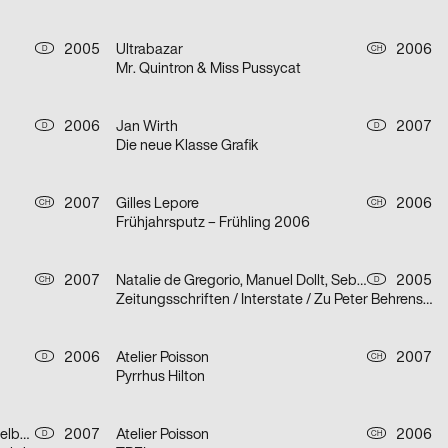
2005
Ultrabazar
2006
D
CH
Mr. Quintron & Miss Pussycat
2006
Jan Wirth
2007
D
D
Die neue Klasse Grafik
2007
Gilles Lepore
2006
CH
CH
Frühjahrsputz – Frühling 2006
2007
Natalie de Gregorio, Manuel Dollt, Sebastian Fischer, Philipp Hubert, Tina Pachner
2005
CH
D
Zeitungsschriften / Interstate / Zu Peter Behrens / Dialog über Schrift und Typografie / Herbert Bayer und das Bauhaus
2006
Atelier Poisson
2007
D
CH
Pyrrhus Hilton
Sitzgruppe, Ateliergemeinschaft selbständiger Grafik-Designerinnen
2007
Atelier Poisson
2006
D
CH