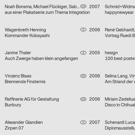
Noah Bonsma, Michael Flückiger, Sabrina Tiller
2007
Schmid+Widmai
CH
aus einer Plakatserie zum Thema Integration
happynewyear
Wagenbreth Henning
2006
D
Kommander Kobayashi
Vortrag Ruedi 
Janine Thaler
2005
hesign
D
Auch Zwerge haben klein angefangen
100 best poster
Vinzenz Blaas
2006
Selina Lang, Vi
CH
Brennende Finsternis
Am Strand der 
Raffinerie AG für Gestaltung
2006
Miriam Zedeliu
CH
Bunbury
Disco in Chihu
Alexander Glandien
2007
Schenardi Luca
D
Zirpen 07
Diplomausstel