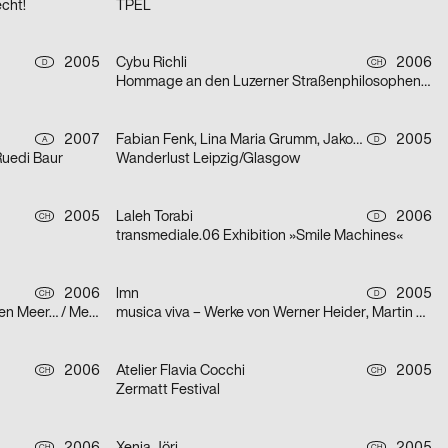
echt!
TPEL
2005
Cybu Richli
2006
D
CH
Hommage an den Luzerner Straßenphilosophen Emil Manser
2007
Fabian Fenk, Lina Maria Grumm, Jakob Kirch, Nella Rieken
2005
A
D
Ruedi Baur
Wanderlust Leipzig/Glasgow
2005
Laleh Torabi
2006
CH
D
transmediale.06 Exhibition »Smile Machines«
2006
lmn
2005
CH
D
Sehen Bäume mehr? / Bäume sehen Meer… / Meer Bäume Seen!
musica viva – Werke von Werner Heider, Martin Smolka und Peter Eötvös
2006
Atelier Flavia Cocchi
2005
CH
CH
Zermatt Festival
CH
CH