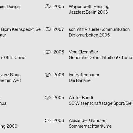
er Design
2005
Wagenbreth Henning
D
Jazzfest Berlin 2006
René Gebhardt, Björn Kernspeckt, Sebastian Locke
2007
schmitz Visuelle Kommunikation
D
Baur
Diplomarbeiten 2005
2006
Vera Eizenhöfer
D
s 05 in China
Gehorche Deiner Intuition! / Traue
nzenz Blaas
2006
Ina Hattenhauer
CH
weiten Welt
Die Banane
s
2005
Atelier Bundi
D
ahua
SC Wissenschaftstage Sport/Biel
2006
Alexander Glandien
CH
lung 2006
Sommernachtsträume