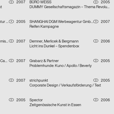
2007
BÜRO WEISS
2005
D
D
kt
DUMMY Gesellschaftsmagazin – Thema Revolution
Jung von Matt/Donau Werbeagentur GmbH
2005
SHANGHAI DGM Werbeagentur GmbH & Co. KG
2007
A
D
Reifen Kampagne
2einhalb Büro für Kommunikation, mischen
2007
Demner, Merlicek & Bergmann
2006
D
A
Licht ins Dunkel – Spendenbox
2einhalb Büro für Kommunikation, Camilla Ander, Anna Norberg
2007
Grabarz & Partner
2005
D
D
Problemhunde: Kuno / Apollo / Beverly
2007
strichpunkt
2005
D
D
Corporate Design / Verkaufsförderung / Text
2005
Spector
2006
D
D
Zeitgenössische Kunst in Essen