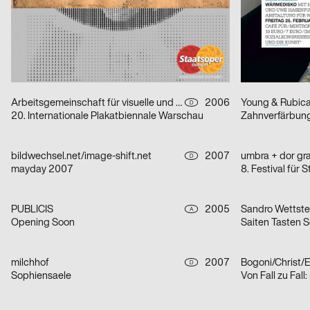
Nur Geduld
www.schaum.t
Livius F. Dietzel
2006
Young & Rubic
D
Die Dreigroschenoper
Guy / Black
Arbeitsgemeinschaft für visuelle und verbale Kommunikation Uwe Loesch
2006
Young & Rubic
D
20. Internationale Plakatbiennale Warschau
Zahnverfärbunge
bildwechsel.net/image-shift.net
2007
umbra + dor gra
D
mayday 2007
8. Festival für
PUBLICIS
2005
Sandro Wettste
A
Opening Soon
Saiten Tasten 
milchhof
2007
Bogoni/Christ/E
D
Sophiensaele
Von Fall zu Fall