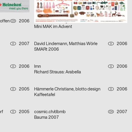
Opferpopp
 offen
2006
Perndl + Co Design
2007
CH
A
Mini MAK im Advent
2007
David Lindemann, Matthias Wörle
2006
D
D
SMARt 2006
2006
lmn
2006
D
D
Richard Strauss: Arabella
2005
Hämmerle Christiane, blotto design
2006
D
D
Kaffeetafel
rf
2005
cosmic.ch/dbmb
2007
D
CH
Bauma 2007