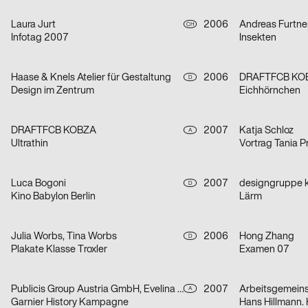
Laura Jurt
2006
Andreas Furtne
CH
Infotag 2007
Insekten
Haase & Knels Atelier für Gestaltung
2006
DRAFTFCB KOBZ
D
Design im Zentrum
Eichhörnchen
DRAFTFCB KOBZA
2007
Katja Schloz
A
Ultrathin
Vortrag Tania Pri
Luca Bogoni
2007
designgruppe 
D
Kino Babylon Berlin
Lärm
Julia Worbs, Tina Worbs
2006
Hong Zhang
D
Plakate Klasse Troxler
Examen 07
Publicis Group Austria GmbH, Evelina Sava
2007
A
Garnier History Kampagne