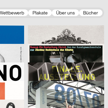
Wettbewerb
Plakate
Über uns
Bücher
t
2008
BBDO Campaign GmbH Düsseldorf
2007
D
D
Kamm
gentur
2007
Ira Giesen, Adrian Glatthorn, Brigitte von Arx
2007
D
CH
Im Westen nur Neues
Arbeitsgemeinschaft für visuelle und verbale Kommunikation Uwe Loesch
2007
Arbeitsgemeinschaft für visuelle und verbale Kommunikation Uwe Loesch
2007
D
D
Finale. Ausstellung der Diplomarbeiten
2007
din jank visuelle kommunikation, Fritz Beck, Doris Weber
2007
D
D
Image
Christof Nardin, Anna-Nora Szilit, Christian Feurstein, Martin Fetz
2007
Euro RSCG Düsseldorf
2007
A
D