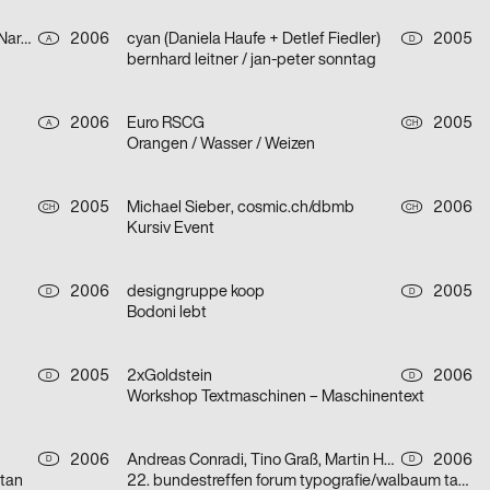
Thomas Geisler, Kramar, Christof Nardin
2006
cyan (Daniela Haufe + Detlef Fiedler)
2005
A
D
bernhard leitner / jan-peter sonntag
2006
Euro RSCG
2005
A
CH
Orangen / Wasser / Weizen
2005
Michael Sieber, cosmic.ch/dbmb
2006
CH
CH
Kursiv Event
2006
designgruppe koop
2005
D
D
Bodoni lebt
2005
2xGoldstein
2006
D
D
Workshop Textmaschinen – Maschinentext
2006
Andreas Conradi, Tino Graß, Martin Hoffmann, Tristan Schmitz
2006
D
D
stan
22. bundestreffen forum typografie/walbaum tanzt grotesk