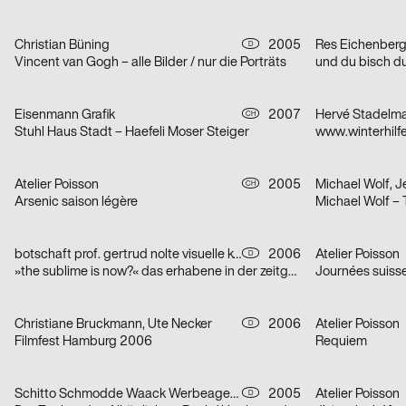
Christian Büning
2005
Res Eichenberg
D
Vincent van Gogh – alle Bilder / nur die Porträts
und du bisch d
Eisenmann Grafik
2007
Hervé Stadelm
CH
Stuhl Haus Stadt – Haefeli Moser Steiger
www.winterhilf
Atelier Poisson
2005
CH
Arsenic saison légère
Michael Wolf – 
botschaft prof. gertrud nolte visuelle kommunikation und beratung
2006
Atelier Poisson
D
»the sublime is now?« das erhabene in der zeitgenössischen kunst
Journées suiss
Christiane Bruckmann, Ute Necker
2006
Atelier Poisson
D
Filmfest Hamburg 2006
Requiem
Schitto Schmodde Waack Werbeagentur GmbH
2005
Atelier Poisson
D