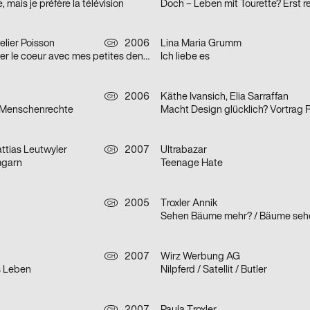
, mais je préfère la télévision
Doch – Leben mit Tourette? Erst r
telier Poisson
2006
Lina Maria Grumm
CH
Je vais te manger le coeur avec mes petites dents
Ich liebe es
2006
Käthe Ivansich, Elia Sarraffan
CH
 Menschenrechte
Macht Design glücklich? Vortrag 
ttias Leutwyler
2007
Ultrabazar
CH
mgarn
Teenage Hate
2005
Troxler Annik
CH
2007
Wirz Werbung AG
CH
s Leben
Nilpferd / Satellit / Butler
CH