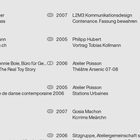
er
2007
L2M3 Kommunikationsdesign
CH
uss
Contenance. Fassung bewahren
ann
2005
Philipp Hubert
CH
e.ch
Vortrag Tobias Kollmann
Michael Wolf, Jennie Boie, Büro für Gestaltung Janssen
2006
Atelier Poisson
D
The Real Toy Story
Théâtre Arsenic 07-08
2005
Atelier Poisson
CH
e de danse contemporaine 2006
Stations Urbaines
2007
Gosia Machon
CH
Kcrrims Meärchn
2006
CH