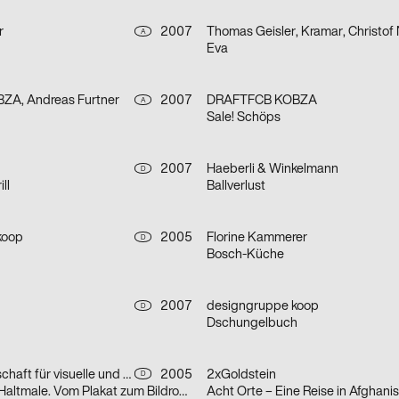
r
2007
A
Eva
A, Andreas Furtner
2007
DRAFTFCB KOBZA
A
Sale! Schöps
2007
Haeberli & Winkelmann
D
ll
Ballverlust
koop
2005
Florine Kammerer
D
Bosch-Küche
2007
designgruppe koop
D
Dschungelbuch
Arbeitsgemeinschaft für visuelle und verbale Kommunikation Uwe Loesch
2005
2xGoldstein
D
Hans Hillmann. Haltmale. Vom Plakat zum Bildroman
Acht Orte – Eine Reise in Afghani