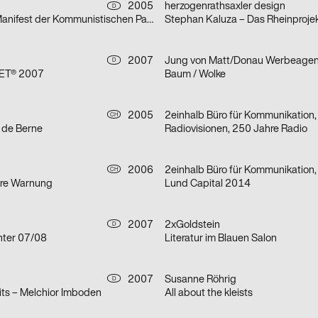
2005
herzogenrathsaxler design
D
Legende vom Manifest der Kommunistischen Partei
Stephan Kaluza – Das Rheinproje
2007
D
ET® 2007
Baum / Wolke
2005
CH
 de Berne
Radiovisionen, 250 Jahre Radio
2006
CH
are Warnung
Lund Capital 2014
2007
2xGoldstein
D
inter 07/08
Literatur im Blauen Salon
2007
Susanne Röhrig
D
its – Melchior Imboden
All about the kleists