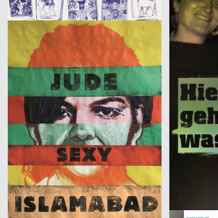
Armin Abmeier und die Tollen Hefte
10 gute Gründe 
Roland Piltz, Aisha Ronniger
2007
Volker Pfüller
D
Identikit
Bilderlesen
strichpunkt
2007
Fons Hickmann
D
Der fliegende Holländer
Wärmedisko
Fons Hickmann m23
2005
Robert Voss
D
sequence
Lear
lollekundbollek.de
2006
GONDOR Kommu
D
Total Recall 2006
Rupprecht Geig
2xGoldstein
2005
Fabienne Ange
D
New Orleans
Menschenrecht
dreizueins architekturdesigngrafik für Group.IE
2005
Franziska Sch
D