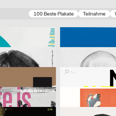
100 Beste Plakate
Teilnahme
, Nicolas Zupfer
2008
Jonas Schulte, Friedemann Alber
D
roxler
Schauschrift – Schriftschau
ojekt- und Werbeagentur
2007
Herr Ledesi Projekt- und Werbea
D
djacket
HAEFTLING Down’n Dirty
2007
D
nzert 11.5.2007
Klingspor Museum 2007
ufe + Detlef Fiedler)
2007
53,5°
D
s: life is perfect
Phrases
tein, Konrad Renner
2007
D