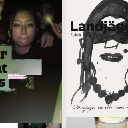
– Studieren in Halle
Landjäger No.3 – Fleisch
2005
McCann Erickson Gesellschaft m.
D
Heinecken X-Mas
 m23
2005
strichpunkt
D
Pelléas et Mélisande
2007
Volker Kühn
D
Jenny Scobel
nikationsdesign
2007
Sebastian Cremers, Daniel Schlud
D
er – Magie der Farbe
Lost Identity
hrn
2007
Perndl + Co Design
CH
e und Kinder
Mini MAK im Advent
aum
2006
IDolls GbR
D