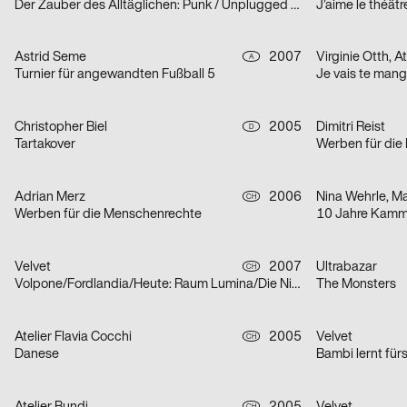
Der Zauber des Alltäglichen: Punk / Unplugged / E-Mail / Tattoo
J’aime le théâtre
Astrid Seme
2007
Virginie Otth, A
A
Turnier für angewandten Fußball 5
Christopher Biel
2005
Dimitri Reist
D
Tartakover
Werben für die
Adrian Merz
2006
Nina Wehrle, Ma
CH
Werben für die Menschenrechte
10 Jahre Kam
Velvet
2007
Ultrabazar
CH
Volpone/Fordlandia/Heute: Raum Lumina/Die Nibelungen
The Monsters
Atelier Flavia Cocchi
2005
Velvet
CH
Danese
Bambi lernt für
CH