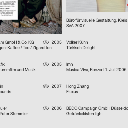
v
S A N A A – Lecture
am GmbH & Co. KG
2005
Büro für visuelle Gestaltung: Kreis
D
SVA 2007
am GmbH & Co. KG
2005
Volker Kühn
D
n: Kaffee / Tee / Zigaretten
Türkisch Delight
fik
2005
lmn
D
 Stummfilm und Musik
Musica Viva, Konzert 1. Juli 2006
in
2007
Hong Zhang
CH
Sounds
Fluxus
uler
2006
BBDO Campaign GmbH Düsseldo
D
: Peter Stemmler
Getränkekisten light