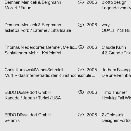
Demner, Merlicek & Bergmann
2006
blotto design
A
Mozart / Freud
Demner, Merlicek & Bergmann
2006
very
A
asketballkorb / Laterne / Litfaßsäule
QUALITY STRE
Thomas Niederdorfer, Demner, Merlicek & Bergmann
2006
Claude Kuhn
A
Schlafender Mohr – Koffeinfrei
42. Grande Prix
ChristKurkowskiMannsSchmidt
2005
Jotham Bisang
D
Mutti – das Internetradio der Kunsthochschule Berlin-Weißensee
Die unerkennb
BBDO Düsseldorf GmbH
2006
Timo Thurner
D
Kanada / Japan / Türkei / USA
Heyluigi Fall W
BBDO Düsseldorf GmbH
2006
2xGoldstein
D
Seramis
Designer Portra