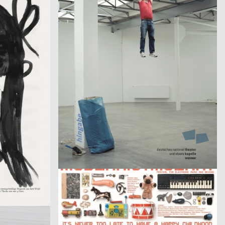
Fluch 2
b.H.
2005
3007
2006
A
A
It’s never too late to have a happy childhood
2007
Thomas Matthaeus Müller
2006
D
D
Phantome
2006
Fons Hickmann m23
2005
D
D
Emerging Designers
i
2005
Renate Wacker
2006
D
D
Friedrich Schiller: Wallenstein
2006
Wolfgang Schoeck
2007
A
CH
Menschenrechte und Kinder
2005
Martin Jahnecke, Friederike Kühne, Bastian Renner, Jana Steffen
2007
D
D