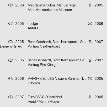
2006
Magdalena Cuber, Manuel Rigel
2005
D
D
Medizinhistorisches Museum
2005
hesign
2006
D
D
Antalis
2005
René Gebhardt, Björn Kernspeckt, Sebastian Locke
2007
D
D
 Deinem Reflex!
Vortrag Giraffentoast
2005
René Gebhardt, Björn Kernspeckt, Sebastian Locke
2007
D
D
Vortrag Eike König
2006
V+I+S+K Büro für Visuelle Kommunikation
2005
CH
D
Trippen
2007
Euro RSCG Düsseldorf
2005
D
D
Hund / Mann / Augen