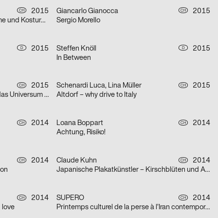
2015
Giancarlo Gianocca
2015
CH
CH
Sculptumes et costures [Skulptüme und Kosturen]
Sergio Morello
2015
Steffen Knöll
2015
D
D
In Between
2015
Schenardi Luca, Lina Müller
2015
CH
CH
42 – Die Antwort auf das Leben, das Universum und alles
Altdorf – why drive to Italy
2014
Loana Boppart
2014
CH
CH
Achtung, Risiko!
2014
Claude Kuhn
2014
CH
CH
ion
Japanische Plakatkünstler – Kirschblüten und Askese
2014
SUPERO
2014
CH
CH
 love
Printemps culturel de la perse à l’Iran contemporain