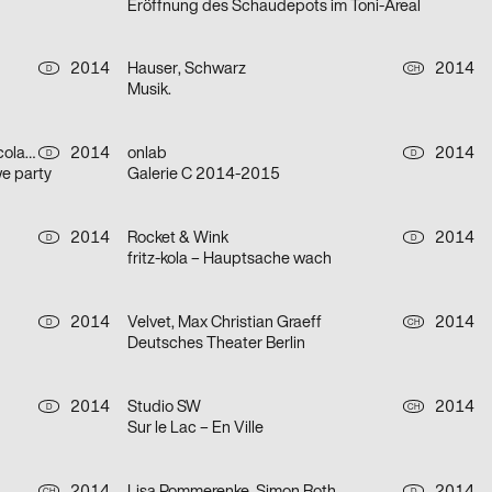
Eröffnung des Schaudepots im Toni-Areal
2014
Hauser, Schwarz
2014
D
CH
Musik.
Ute Müller-Schlösser, Christian Nicolaus
2014
onlab
2014
D
D
we party
Galerie C 2014-2015
2014
Rocket & Wink
2014
D
D
fritz-kola – Hauptsache wach
2014
Velvet, Max Christian Graeff
2014
D
CH
Deutsches Theater Berlin
2014
Studio SW
2014
D
CH
Sur le Lac – En Ville
CH
D