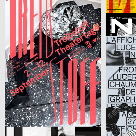
Treibstoff Theatertage 2015
Kunst für alle
Brechbühl Erich
2015
Stephanie Cuér
CH
Frische Tourismusplakate
Schweiz – Jap
Präsens Büro
2015
Präsens Büro
CH
BOLD
L’affiche Lucer
Troxler Niklaus
2015
Mauchle Isabell
CH
Jürg Wickihalder – Barry Guy – Lucas Niggli
Howlong Wolf
Elias Hanzer
2015
Alice Kolb
D
Nochmal – Manifest
Das doppelte L
Robin Weißenborn
2015
HELLOGRAPH
D
Horizonte – Vortragsreihe Sommersemester 2015
Made in Potsda
Fons Hickmann m23, studio lindhorst-emme
2015
Fons Hickmann
D