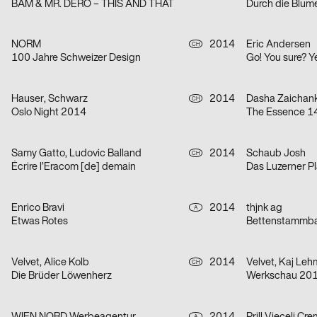
BAM & MR. DERO – THIS AND THAT
Durch die Blum
NORM
2014
Eric Andersen
CH
100 Jahre Schweizer Design
Go! You sure? Y
Hauser, Schwarz
2014
Dasha Zaichan
CH
Oslo Night 2014
The Essence 1
Samy Gatto, Ludovic Balland
2014
Schaub Josh
CH
Écrire l’Eracom [de] demain
Das Luzerner Pl
Enrico Bravi
2014
thjnk ag
A
Etwas Rotes
Bettenstammb
Velvet, Alice Kolb
2014
Velvet, Kaj Le
CH
Die Brüder Löwenherz
Werkschau 20
A