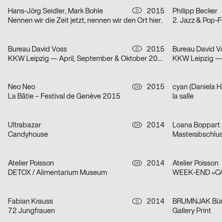
Hans-Jörg Seidler, Mark Bohle
2015
Philipp Becker
D
Nennen wir die Zeit jetzt, nennen wir den Ort hier.
Bureau David Voss
2015
Bureau David V
D
KKW Leipzig — April, September & Oktober 2015
KKW Leipzig —
Neo Neo
2015
cyan (Daniela Ha
CH
La Bâtie – Festival de Genève 2015
la salle
Ultrabazar
2014
Loana Boppart
CH
Candyhouse
Masterabschlu
Atelier Poisson
2014
Atelier Poisson
CH
DETOX / Alimentarium Museum
Fabian Krauss
2014
D
72 Jungfrauen
Gallery Print