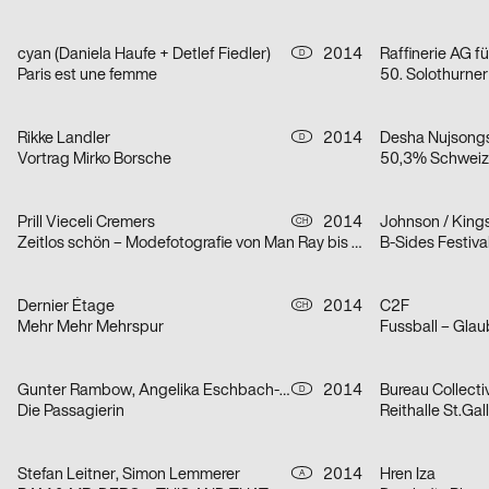
cyan (Daniela Haufe + Detlef Fiedler)
2014
Raffinerie AG f
D
Paris est une femme
50. Solothurner
Rikke Landler
2014
Desha Nujsong
D
Vortrag Mirko Borsche
50,3% Schweiz
Prill Vieceli Cremers
2014
Johnson / King
CH
Zeitlos schön – Modefotografie von Man Ray bis Mario Testino
B-Sides Festiva
Dernier Étage
2014
C2F
CH
Mehr Mehr Mehrspur
Fussball – Glau
Gunter Rambow, Angelika Eschbach-Rambow
2014
D
Die Passagierin
Reithalle St.Gal
Stefan Leitner, Simon Lemmerer
2014
Hren Iza
A