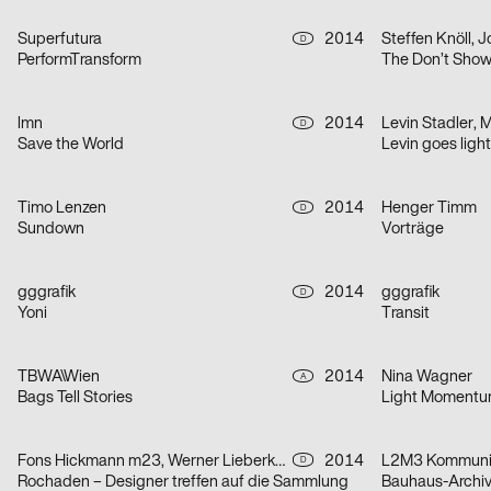
Superfutura
2014
D
PerformTransform
The Don’t Sho
lmn
2014
Levin Stadler, 
D
Save the World
Timo Lenzen
2014
Henger Timm
D
Sundown
Vorträge
gggrafik
2014
gggrafik
D
Yoni
Transit
TBWA\Wien
2014
Nina Wagner
A
Bags Tell Stories
Light Moment
Fons Hickmann m23, Werner Lieberknecht
2014
L2M3 Kommunik
D
Rochaden – Designer treffen auf die Sammlung
Bauhaus-Archi