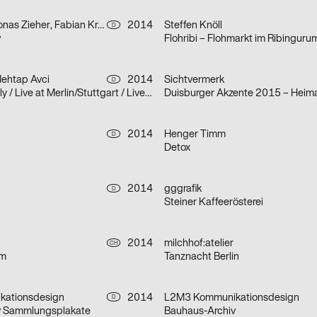
Steffen Knöll, Jonas Zieher, Fabian Krauss, Mark Bohle, Henger Timm
2014
Steffen Knöll
D
w
Flohribi – Flohmarkt im Ribinguru
Mehtap Avci
2014
Sichtvermerk
D
Levin goes lightly / Live at Merlin/Stuttgart / Live at Stattbad/Berlin
Duisburger Akzente 2015 – Heim
2014
Henger Timm
D
Detox
2014
gggrafik
D
Steiner Kaffeerösterei
2014
milchhof:atelier
CH
um
Tanznacht Berlin
ationsdesign
2014
L2M3 Kommunikationsdesign
D
v Sammlungsplakate
Bauhaus-Archiv