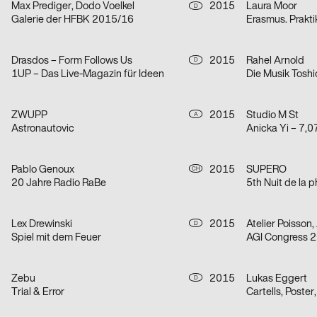
Max Prediger, Dodo Voelkel
2015
Laura Moor
D
Galerie der HFBK 2015/16
Erasmus. Prakt
Drasdos – Form Follows Us
2015
Rahel Arnold
D
1UP – Das Live-Magazin für Ideen
Die Musik Tosh
ZWUPP
2015
Studio M St
A
Astronautovic
Anicka Yi – 7,0
Pablo Genoux
2015
SUPERO
CH
20 Jahre Radio RaBe
5th Nuit de la 
Lex Drewinski
2015
Atelier Poisson,
D
Spiel mit dem Feuer
AGI Congress 2
Zebu
2015
Lukas Eggert
D
Trial & Error
Cartells, Poster,