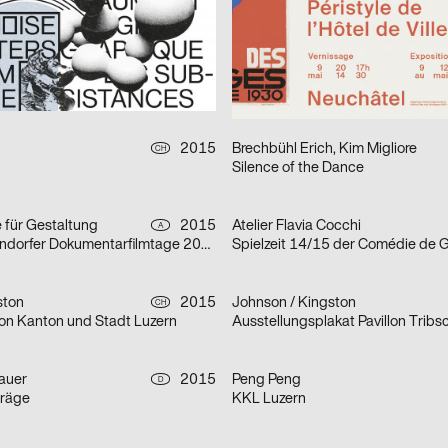
dlung
02. Juni 67
eau Collective
2015
Timo Lenzen
CH
Textilmuseum St.Gallen
Striped Hills
h
2015
Brechbühl Erich, Kim Migliore
CH
Silence of the Dance
 für Gestaltung
2015
Atelier Flavia Cocchi
A
Zwickl – Schwandorfer Dokumentarfilmtage 2015
Spielzeit 14/15 der Comédie de 
ston
2015
Johnson / Kingston
CH
on Kanton und Stadt Luzern
auer
2015
Peng Peng
D
träge
KKL Luzern