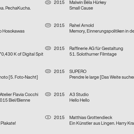
2015
Malwin Béla Hürkey
CH
ika. PechaKucha.
Small Cause
2015
Rahel Arnold
CH
io Hosokawas
Memory, Einnerungspolitiken in d
2015
Raffinerie AG für Gestaltung
CH
70,430 K of Digital Spit
51. Solothurner Filmtage
2015
SUPERO
CH
photo [5. Foto-Nacht]
Prendre le large [Das Weite suche
 Atelier Flavia Cocchi
2015
A3 Studio
CH
015 Biel/Bienne
Hello Hello
2015
Matthias Grottendieck
D
 Plakate!