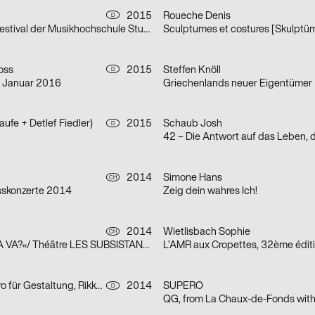
2015
Roueche Denis
D
2. Jazz & Pop-Festival der Musikhochschule Stuttgart
oss
2015
Steffen Knöll
D
 Januar 2016
Griechenlands neuer Eigentümer
ufe + Detlef Fiedler)
2015
Schaub Josh
D
2014
Simone Hans
CH
sskonzerte 2014
Zeig dein wahres Ich!
2014
Wietlisbach Sophie
CH
WEEK-END »CA VA?«/ Théâtre LES SUBSISTANCES
L’AMR aux Cropettes, 32ème édit
BRUMNJAK Büro für Gestaltung, Rikke Landler
2014
SUPERO
D
QG, from La Chaux-de-Fonds with