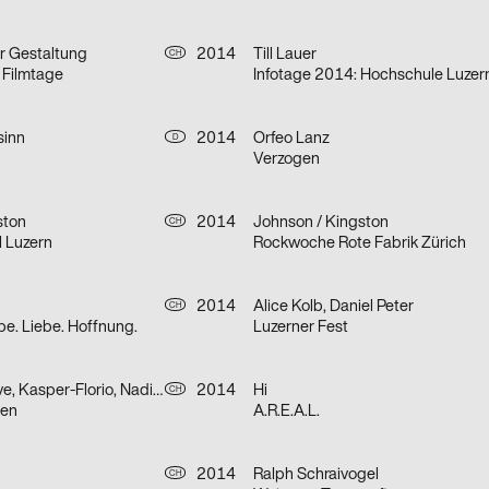
ür Gestaltung
2014
Till Lauer
CH
 Filmtage
sinn
2014
Orfeo Lanz
D
Verzogen
ston
2014
Johnson / Kingston
CH
l Luzern
Rockwoche Rote Fabrik Zürich
2014
Alice Kolb, Daniel Peter
CH
be. Liebe. Hoffnung.
Luzerner Fest
Bureau Collective, Kasper-Florio, Nadine Schwery, Dominic Rechsteiner
2014
Hi
CH
len
A.R.E.A.L.
2014
Ralph Schraivogel
CH