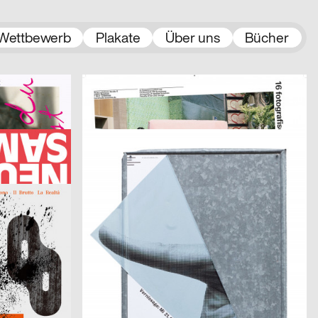
Wettbewerb
Plakate
Über uns
Bücher
2015
strobo BM, Pfänder Matthias
2015
D
D
People/Square
2015
Philipp Möckli
2015
D
CH
n Museum
Musée Libidinal
2015
Yuan Wang
2015
D
D
Il Buono, Il Brutto, La Realtà [Das Gute, das Schlechte, das Hässliche]
Die Mauer – Der vertikale Horizont
2015
Wurster Benjamin
2015
D
D
Dünger für Gestalter
2015
Studio Feixen
2015
D
CH