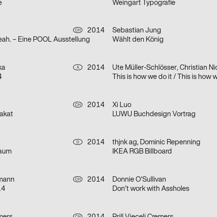
e
Weingart Typografie
2014
Sebastian Jung
CH
eah. – Eine POOL Ausstellung
Wählt den König
ka
2014
A
4
This is how we do it / This is how 
2014
Xi Luo
CH
akat
LUWU Buchdesign Vortrag
2014
thjnk ag, Dominic Repenning
D
aum
IKEA RGB Billboard
hmann
2014
Donnie O'Sullivan
CH
14
Don’t work with Assholes
CH