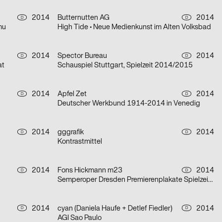
2014
Butternutten AG
2014
D
D
mu
High Tide • Neue Medienkunst im Alten Volksbad
2014
Spector Bureau
2014
D
D
at
Schauspiel Stuttgart, Spielzeit 2014/2015
2014
Apfel Zet
2014
D
D
Deutscher Werkbund 1914-2014 in Venedig
2014
gggrafik
2014
D
D
Kontrastmittel
2014
Fons Hickmann m23
2014
D
D
Semperoper Dresden Premierenplakate Spielzeit 2013/2014
2014
cyan (Daniela Haufe + Detlef Fiedler)
2014
D
D
AGI Sao Paulo