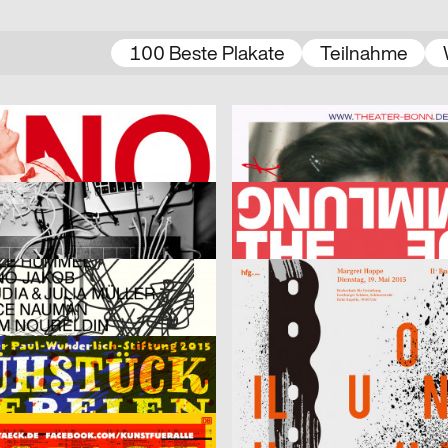
100 Beste Plakate
Teilnahme
Studio Johannes Bissinger, Konrad Fersterer
2015
LMN-Berlin
D
Was glaubst du, wer du bist?
2015
Bureau Mirko Borsche
CH
Die Neue Sammlung – The Desig
l
2015
Yuan Wang
CH
Von Basel aus
nning
2015
mm design
D
eien
Lampedusa
Götz Gramlich
2015
Frieder Grindler
D