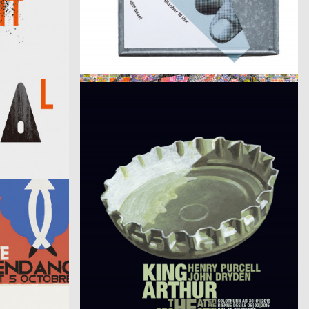
Lucerne Poster Exhibition
2015
hesign
2015
CH
D
Design x Taipei
2015
Atelier Bundi
2015
CH
CH
King Arthur
2015
Daniel Wiesmann
2015
CH
D
Werkschau – Hochschule Luzern – Design & Kunst
Yvonne
2015
Mark Bohle
2015
D
D
Wippen
2015
Fons Hickmann m23, Denise J. Reytan
2015
CH
D
Die Teile des Ganzen
2015
Bureau Collective
2015
D
CH