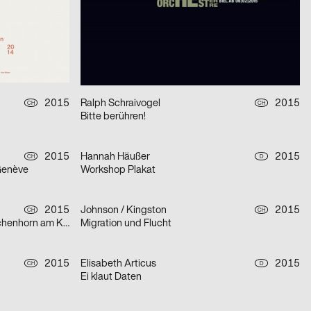
Tourismus-Region Andermatt (Bernhard Russi)
2015
Patrik Ferrarelli
2015
D
CH
Creative Constraints
2015
Ralph Schraivogel
2015
CH
CH
Bitte berühren!
2015
Hannah Häußer
2015
CH
D
Genève
Workshop Plakat
2015
Johnson / Kingston
2015
CH
CH
Ausstellungsplakat Pavillon Tribschenhorn am Kunsthoch Luzern
Migration und Flucht
2015
Elisabeth Articus
2015
CH
D
Ei klaut Daten