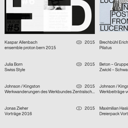
ANSCHLAG BERLIN
Kafka’s Verwan
Bureau Collective
2015
Mark Frick, Bur
CH
Tourismus-Region Andermatt
Furor Floralis, 
Kaspar Allenbach
2015
Brechbühl Eric
CH
ensemble proton bern 2015
Pilatus
Julia Born
2015
Beton – Gruppe
CH
Swiss Style
Johnson / Kingston
2015
Johnson / King
CH
Werkwanderungen des Werkbundes Zentralschweiz
Werkbeiträge v
Jonas Zieher
2015
Maximilian Hasl
D
Vorträge 2016
Dreierpack Vor