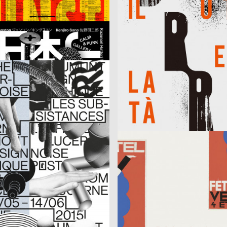
Hamlet
el, Schaub Josh
2015
Paula Troxler
CH
an
Jazz Festival Willisau 2015
2015
Chris Gautschi
CH
noise [Luzerner Plakate]
Retrospektive Alex Billeter
e
2015
Velvet Creative Office
CH
2015
Mark Bohle
CH
ottchen
Yum-Yum!
2015
HAMMER
D
m (MIP)
East/West
 m23
2015
Fons Hickmann m23
D