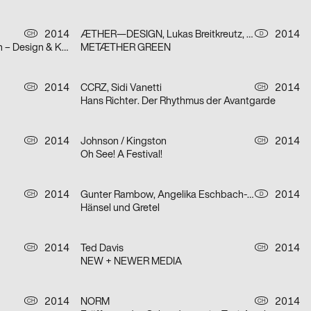
2014
ÆTHER—DESIGN, Lukas Breitkreutz, gggrafik
2014
CH
D
Infotage 2014: Hochschule Luzern – Design & Kunst
METÆTHER GREEN
2014
CCRZ, Sidi Vanetti
2014
CH
CH
Hans Richter. Der Rhythmus der Avantgarde
2014
Johnson / Kingston
2014
CH
CH
Oh See! A Festival!
2014
Gunter Rambow, Angelika Eschbach-Rambow
2014
CH
D
Hänsel und Gretel
2014
Ted Davis
2014
CH
CH
NEW + NEWER MEDIA
2014
NORM
2014
CH
CH