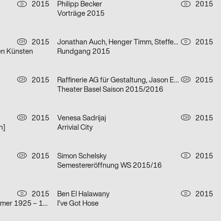
2015
Philipp Becker
2015
D
D
Vorträge 2015
2015
Jonathan Auch, Henger Timm, Steffen Knöll, Kormann Raffael, Fabian Krauss
2015
CH
D
en Künsten
Rundgang 2015
2015
Raffinerie AG für Gestaltung, Jason Evans
2015
CH
CH
Theater Basel Saison 2015/2016
2015
Venesa Sadrijaj
2015
CH
CH
n]
Arrivial City
2015
Simon Schelsky
2015
CH
D
Semestereröffnung WS 2015/16
2015
Ben El Halawany
2015
D
D
Ein Künstler aus Lingen. Harry Kramer 1925 – 1997
I’ve Got Hose