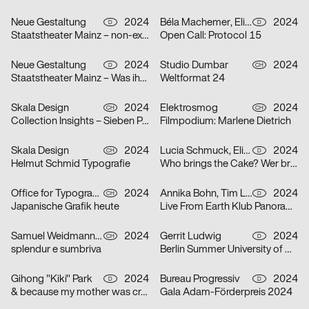
Neue Gestaltung
2024
Béla Machemer, Eli Zaza Moysiopoulou, Nora Veismann, Konstantin Wagner, Gerrit Ludwig
2024
D
D
Staatstheater Mainz – non-existent
Open Call: Protocol 15
Neue Gestaltung
2024
Studio Dumbar
2024
D
CH
Staatstheater Mainz – Was ihr wollt
Weltformat 24
Skala Design
2024
Elektrosmog
2024
CH
CH
Collection Insights – Sieben Perspektiven
Filmpodium: Marlene Dietrich
Skala Design
2024
Lucia Schmuck, Elisabeth Thoma
2024
CH
D
Helmut Schmid Typografie
Who brings the Cake? Wer bringt den Kuchen?
Office for Typography
2024
Annika Bohn, Tim Lindacher, Johannes Schreiner, Nina Sticher
2024
CH
D
Japanische Grafik heute
Live From Earth Klub Panorama Bar
Samuel Weidmann, Coralie Wipf
2024
Gerrit Ludwig
2024
CH
D
splendur e sumbriva
Berlin Summer University of Arts 2025
Gihong "Kiki" Park
2024
Bureau Progressiv
2024
D
D
& because my mother was crazy
Gala Adam-Förderpreis 2024