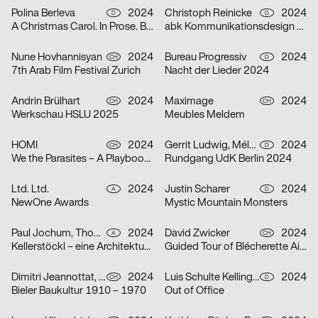
Polina Berleva
2024
Christoph Reinicke
2024
D
D
A Christmas Carol. In Prose. Being a Ghost Story of Christmas.
abk Kommunikationsdesign Workshops
Nune Hovhannisyan
2024
Bureau Progressiv
2024
CH
D
7th Arab Film Festival Zurich
Nacht der Lieder 2024
Andrin Brülhart
2024
Maximage
2024
CH
CH
Werkschau HSLU 2025
Meubles Meldem
HOMI
2024
Gerrit Ludwig, Mélan Rouillon
2024
CH
D
We the Parasites – A Playbook to Complicity
Rundgang UdK Berlin 2024
Ltd. Ltd.
2024
Justin Scharer
2024
A
D
NewOne Awards
Mystic Mountain Monsters
Paul Jochum, Thomas Sieberer
2024
David Zwicker
2024
A
CH
Kellerstöckl – eine Architekturtypologie im Südburgenland
Guided Tour of Blécherette Airport
Dimitri Jeannottat, Marjeta Morinc
2024
Luis Schulte Kellinghaus, Julius Geyer, Max Reichert
2024
CH
D
Bieler Baukultur 1910 – 1970
Out of Office