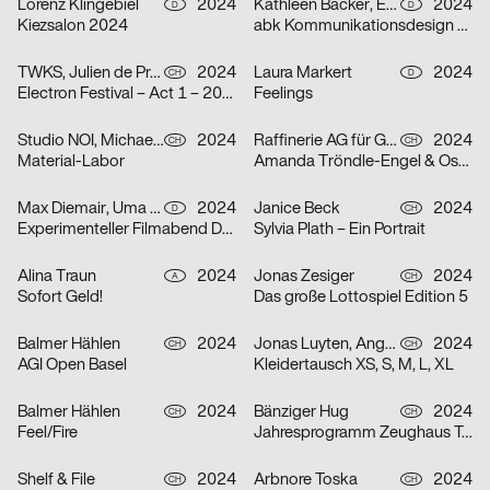
Lorenz Klingebiel
2024
Kathleen Bäcker, Emma Dreiucker, Julius Geyer, Max Reichert
2024
D
D
Kiezsalon 2024
abk Kommunikationsdesign Workshops
TWKS, Julien de Preux, Mathilde Veuthey
2024
Laura Markert
2024
CH
D
Electron Festival – Act 1 – 2024
Feelings
Studio NOI, Michael Lio
2024
Raffinerie AG für Gestaltung
2024
CH
CH
Material-Labor
Amanda Tröndle-Engel & Oskar Tröndle
Max Diemair, Uma Grotrian-Steinweg
2024
Janice Beck
2024
D
CH
Experimenteller Filmabend Dunst
Sylvia Plath – Ein Portrait
Alina Traun
2024
Jonas Zesiger
2024
A
CH
Sofort Geld!
Das große Lottospiel Edition 5
Balmer Hählen
2024
Jonas Luyten, Angel Zahner
2024
CH
CH
AGI Open Basel
Kleidertausch XS, S, M, L, XL
Balmer Hählen
2024
Bänziger Hug
2024
CH
CH
Feel/Fire
Jahresprogramm Zeughaus Teufen 2024
Shelf & File
2024
Arbnore Toska
2024
CH
CH