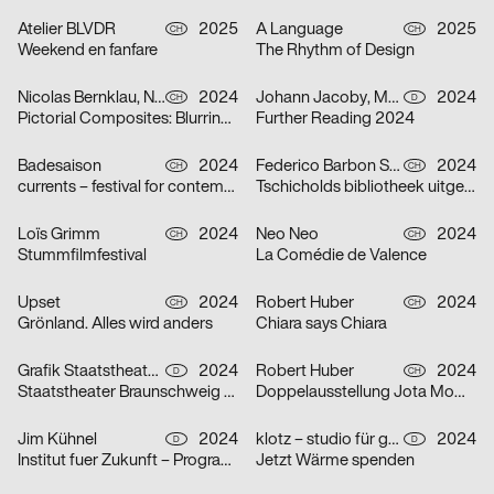
Atelier BLVDR
2025
A Language
2025
CH
CH
Weekend en fanfare
The Rhythm of Design
Nicolas Bernklau, Nina Flaitz
2024
Johann Jacoby, Mark van Leeuwen
2024
CH
D
Pictorial Composites: Blurring Boundaries – Ambiguous Realities
Further Reading 2024
Badesaison
2024
Federico Barbon Studio
2024
CH
CH
currents – festival for contemporary music
Tschicholds bibliotheek uitgepakt
Loïs Grimm
2024
Neo Neo
2024
CH
CH
Stummfilmfestival
La Comédie de Valence
Upset
2024
Robert Huber
2024
CH
CH
Grönland. Alles wird anders
Chiara says Chiara
Grafik Staatstheater Braunschweig, Running Water Creative Group, Studio Max Kuwertz
2024
Robert Huber
2024
D
CH
Staatstheater Braunschweig „Die Hölle ist leer, alle Teufel sind hier“
Doppelausstellung Jota Mombaça & Steffani Jemison
Jim Kühnel
2024
klotz – studio für gestaltung
2024
D
D
Institut fuer Zukunft – Programmplakate
Jetzt Wärme spenden