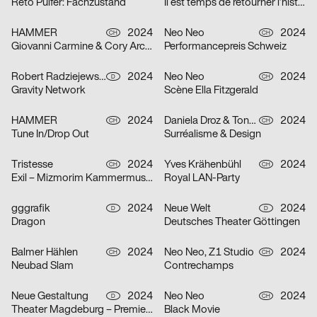
Reto Pulfer: Fachzustand
Il est temps de retourner l’histoire
HAMMER
2024
Neo Neo
2024
CH
CH
Giovanni Carmine & Cory Arcangel: ALL I EAT IN A DAY
Performancepreis Schweiz
Robert Radziejewski, Michal Veltruský
2024
Neo Neo
2024
D
CH
Gravity Network
Scène Ella Fitzgerald
HAMMER
2024
Daniela Droz & Tonatiuh Ambrosetti, Neo Neo
2024
CH
CH
Tune In/Drop Out
Surréalisme & Design
Tristesse
2024
Yves Krähenbühl
2024
CH
CH
Exil – Mizmorim Kammermusik Festival Basel
Royal LAN-Party
gggrafik
2024
Neue Welt
2024
D
D
Dragon
Deutsches Theater Göttingen
Balmer Hählen
2024
Neo Neo, Z1 Studio
2024
CH
CH
Neubad Slam
Contrechamps
Neue Gestaltung
2024
Neo Neo
2024
D
CH
Theater Magdeburg – Premierenplakate
Black Movie