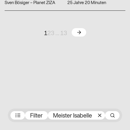
Sven Bösiger – Planet ZIZA
25 Jahre 20 Minuten
Weiter
1
2
3
…
13
Preisträger:innen
Filter
Meister Isabelle
Su