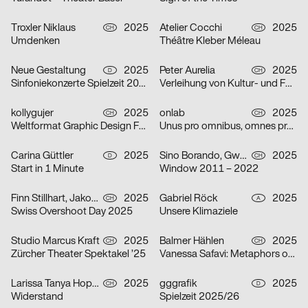
Troxler Niklaus
2025
Atelier Cocchi
2025
CH
CH
Umdenken
Théâtre Kleber Méleau
Neue Gestaltung
2025
Peter Aurelia
2025
D
CH
Sinfoniekonzerte Spielzeit 2025/26
Verleihung von Kultur- und Förderpreis und Goldener Ehrenmedaille 2025 des Kantons Zürich
kollygujer
2025
onlab
2025
CH
CH
Weltformat Graphic Design Festival 2025
Unus pro omnibus, omnes pro uno
Carina Güttler
2025
Sino Borando, Gwendoline Niederer, Serafina Räber
2025
D
CH
Start in 1 Minute
Window 2011 – 2022
Finn Stillhart, Jakob Galler, Lorena Gamper
2025
Gabriel Röck
2025
CH
A
Swiss Overshoot Day 2025
Unsere Klimaziele
Studio Marcus Kraft
2025
Balmer Hählen
2025
CH
CH
Zürcher Theater Spektakel ’25
Vanessa Safavi: Metaphors of Gravity
Larissa Tanya Hoppeler
2025
gggrafik
2025
CH
D
Widerstand
Spielzeit 2025/26