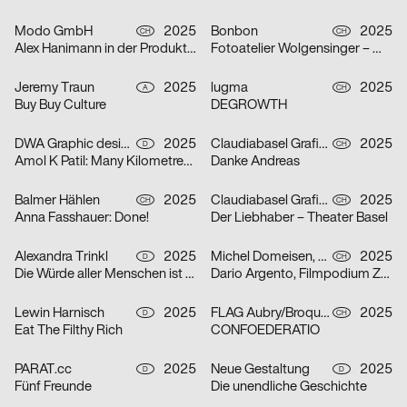
Modo GmbH
2025
Bonbon
2025
CH
CH
Alex Hanimann in der Produktionshalle von Tobias Lenggenhager
Fotoatelier Wolgensinger – Mit vier Augen
Jeremy Traun
2025
lugma
2025
A
CH
Buy Buy Culture
DEGROWTH
DWA Graphic design department
2025
Claudiabasel Grafik + Interaktion
2025
D
CH
Amol K Patil: Many Kilometres – Several Words
Danke Andreas
Balmer Hählen
2025
Claudiabasel Grafik + Interaktion
2025
CH
CH
Anna Fasshauer: Done!
Der Liebhaber – Theater Basel
Alexandra Trinkl
2025
Michel Domeisen, Emily Horrolt, Hannah Klarer
2025
D
CH
Die Würde aller Menschen ist unantastbar.
Dario Argento, Filmpodium Zürich
Lewin Harnisch
2025
FLAG Aubry/Broquard
2025
D
CH
Eat The Filthy Rich
CONFOEDERATIO
PARAT.cc
2025
Neue Gestaltung
2025
D
D
Fünf Freunde
Die unendliche Geschichte