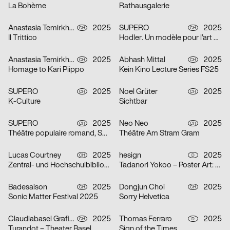
La Bohème
Rathausgalerie
Anastasia Temirkhan
2025
SUPERO
2025
CH
CH
Il Trittico
Hodler. Un modèle pour l’art suisse
Anastasia Temirkhan
2025
Abhash Mittal
2025
CH
CH
Homage to Kari Piippo
Kein Kino Lecture Series FS25
SUPERO
2025
Noel Grüter
2025
CH
CH
K-Culture
Sichtbar
SUPERO
2025
Neo Neo
2025
CH
CH
Théâtre populaire romand, Saison 2025/26
Théâtre Am Stram Gram
Lucas Courtney
2025
hesign
2025
CH
D
Zentral- und Hochschulbibliothek Luzern
Tadanori Yokoo – Poster Art: Original Posters from 1965 – 2025
Badesaison
2025
Dongjun Choi
2025
CH
CH
Sonic Matter Festival 2025
Sorry Helvetica
Claudiabasel Grafik + Interaktion
2025
Thomas Ferraro
2025
CH
D
Turandot – Theater Basel
Sign of the Times