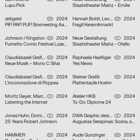
Lupu Pick
Staatstheater Mainz – Emilie
zeitgeist
2024
Hannah Boldt, Leonie Felber
2024
CH
CH
PIF! PAF! PUF! Boxmeeting Aarau
Fragil Keramikmarkt
Johnson / Kingston
2024
Neue Gestaltung
2024
CH
D
Fumetto Comic Festival Luzern
Staatstheater Mainz – Otello
Claudiabasel Grafik + Interaktion
2024
Raphaela Haefliger
2024
CH
CH
Neue Musik – Mono C Silva
Yes News
Claudiabasel Grafik + Interaktion
2024
Steiner Grafik
2024
CH
CH
L’incoronazione di Poppea
Plattentaufe Hoehn
Moritz Geyer, Marc Roecker
2024
Atelier HKB
2024
D
CH
Listening the Internet
To-Do: Diplome 24
Jonas Huhn, Dominik Keller, Michael Satter
2024
DWA Graphic design department
2024
D
D
25 Years Robert Johnson
Augustas Serapinas: Sosna, swierk i osika
HAMMER
2024
Aude Gunzinger
2024
CH
CH