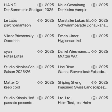
H A N D
2025
Neue Gestaltung
2025
D
D
Der Sommer in Stuttgart 2025
Der kleine Vampir
Le Labo
2025
Marstaller Lukas, Béla Meiers
2025
CH
A
psychomanteon
Schwimmparade Donaukanal 2025
Viktor Briestensky
2025
Emely Ulmer
2025
D
D
Oooohhh
Hygieneartikel
cyan
2025
Daniel Wiesmann, Radziejewski Robert
2025
D
D
Potsa Lotsa
Mut zur Wut
Studio Nicolas Schaltegger/DNA.work
2025
Line Rime
2025
CH
CH
Saison 2025/26
Gianna Rovere liest: Episoden von Alltagselefanten
Matter Of
2025
Shiping Sheng
2025
D
CH
keep cool
Imagined Swiss Landscapes: Perspectives and Edges in Image Collage
Studio Krispin Heé
2025
Ltd. Ltd.
2025
CH
A
passato presente
Heim Test, test Heim