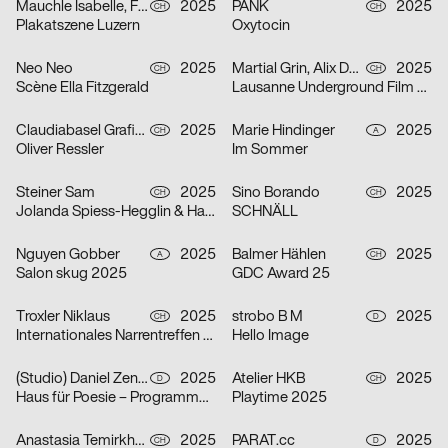
Mauchle Isabelle, Felix Pfäffli, Brechbühl Erich
2025
PANK
2025
CH
CH
Plakatszene Luzern
Oxytocin
Neo Neo
2025
Martial Grin, Alix Debraine
2025
CH
CH
Scène Ella Fitzgerald
Lausanne Underground Film & Music Festival 2025
Claudiabasel Grafik + Interaktion
2025
Marie Hindinger
2025
CH
A
Oliver Ressler
Im Sommer
Steiner Sam
2025
Sino Borando
2025
CH
CH
Jolanda Spiess-Hegglin & Hansi Voigt lesen aus „Meistgeklickt“
SCHNÄLL
Nguyen Gobber
2025
Balmer Hählen
2025
A
CH
Salon skug 2025
GDC Award 25
Troxler Niklaus
2025
strobo B M
2025
CH
D
Internationales Narrentreffen Willisau
Hello Image
(Studio) Daniel Zenker
2025
Atelier HKB
2025
D
CH
Haus für Poesie – Programmkampagne September/Oktober 2025
Playtime 2025
Anastasia Temirkhan
2025
PARAT.cc
2025
CH
D