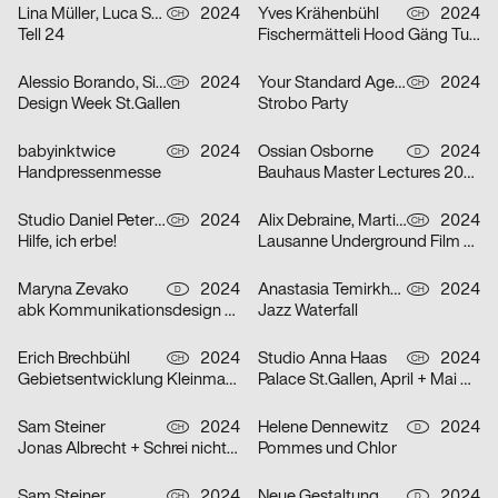
Lina Müller, Luca Schenardi, Wietlisbach Sophie
2024
Yves Krähenbühl
2024
CH
CH
Tell 24
Fischermätteli Hood Gäng Turbo-Tour
Alessio Borando, Sino Borando
2024
Your Standard Agency
2024
CH
CH
Design Week St.Gallen
Strobo Party
babyinktwice
2024
Ossian Osborne
2024
CH
D
Handpressenmesse
Bauhaus Master Lectures 2024
Studio Daniel Peter, Alice Kolb
2024
Alix Debraine, Martial Grin
2024
CH
CH
Hilfe, ich erbe!
Lausanne Underground Film & Music Festival (LUFF) 2024
Maryna Zevako
2024
Anastasia Temirkhan
2024
D
CH
abk Kommunikationsdesign Workshops
Jazz Waterfall
Erich Brechbühl
2024
Studio Anna Haas
2024
CH
CH
Gebietsentwicklung Kleinmatt-/Bireggstrasse
Palace St.Gallen, April + Mai 2024
Sam Steiner
2024
Helene Dennewitz
2024
CH
D
Jonas Albrecht + Schrei nicht so Orkestra
Pommes und Chlor
Sam Steiner
2024
Neue Gestaltung
2024
CH
D