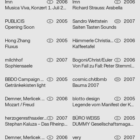
lmn
2006
lmn
2006
D
D
Musica Viva, Konzert 1. Juli 2006
Richard Strauss: Arabella
PUBLICIS
2005
Sandro Wettstein
2007
A
CH
Opening Soon
Saiten Tasten Sounds
Hong Zhang
2005
Hämmerle Christiane, blotto design
2006
D
D
Fluxus
Kaffeetafel
milchhof
2007
Bogoni/Christ/Euler
2006
D
D
Sophiensaele
Von Fall zu Fall: Peter Stemmler
BBDO Campaign GmbH Düsseldorf
2005
cosmic.ch/dbmb
2007
D
CH
Getränkekisten light
Bauma 2007
Demner, Merlicek & Bergmann
2006
blotto design
2005
A
D
Mozart / Freud
Legende vom Manifest der Kommunistischen Partei
herzogenrathsaxler design
2007
BÜRO WEISS
2005
D
D
Stephan Kaluza – Das Rheinprojekt
DUMMY Gesellschaftsmagazin – Thema Revolution
Demner, Merlicek & Bergmann
2006
very
2007
A
D