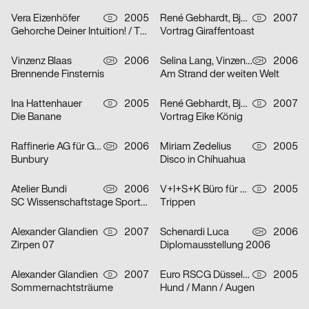
Vera Eizenhöfer
2005
René Gebhardt, Björn Kernspeckt, Sebastian Locke
2007
D
D
Gehorche Deiner Intuition! / Traue Deinem Reflex!
Vortrag Giraffentoast
Vinzenz Blaas
2006
Selina Lang, Vinzenz Blaas
2006
CH
CH
Brennende Finsternis
Am Strand der weiten Welt
Ina Hattenhauer
2005
René Gebhardt, Björn Kernspeckt, Sebastian Locke
2007
D
D
Die Banane
Vortrag Eike König
Raffinerie AG für Gestaltung
2006
Miriam Zedelius
2005
CH
D
Bunbury
Disco in Chihuahua
Atelier Bundi
2006
V+I+S+K Büro für Visuelle Kommunikation
2005
CH
D
SC Wissenschaftstage Sport/Biel
Trippen
Alexander Glandien
2007
Schenardi Luca
2006
D
CH
Zirpen 07
Diplomausstellung 2006
Alexander Glandien
2007
Euro RSCG Düsseldorf
2005
D
D
Sommernachtsträume
Hund / Mann / Augen