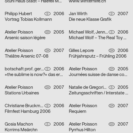
Stuhl Haus Stadt – Haefeli Moser Steiger
www.winterhilfe.ch
Philipp Hubert
2006
Jan Wirth
2007
D
D
Vortrag Tobias Kollmann
Die neue Klasse Grafik
Atelier Poisson
2005
Michael Wolf, Jennie Boie, Büro für Gestaltung Janssen
2006
CH
D
Arsenic saison légère
Michael Wolf – The Real Toy Story
Atelier Poisson
2007
Gilles Lepore
2006
CH
CH
Théâtre Arsenic 07-08
Frühjahrsputz – Frühling 2006
botschaft prof. gertrud nolte visuelle kommunikation und beratung
2006
Atelier Poisson
2005
D
CH
»the sublime is now?« das erhabene in der zeitgenössischen kunst
Journées suisse de danse contemporaine 2006
Atelier Poisson
2007
Natalie de Gregorio, Manuel Dollt, Sebastian Fischer, Philipp Hubert, Tina Pachner
2005
CH
D
Stations Urbaines
Zeitungsschriften / Interstate / Zu Peter Behrens / Dialog über Schrift und Typografie / Herbert Bayer und das Bauhaus
Christiane Bruckmann, Ute Necker
2006
Atelier Poisson
2007
D
CH
Filmfest Hamburg 2006
Requiem
Gosia Machon
2006
Atelier Poisson
2007
D
CH
Kcrrims Meärchn
Pyrrhus Hilton