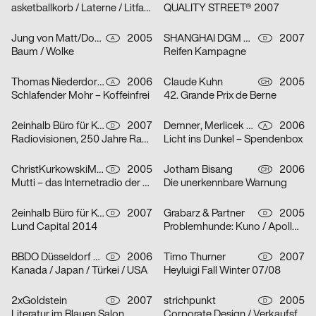
asketballkorb / Laterne / Litfaßsäule
QUALITY STREET® 2007
Jung von Matt/Donau Werbeagentur GmbH
2005
SHANGHAI DGM Werbeagentur GmbH & Co. KG
2007
A
D
Baum / Wolke
Reifen Kampagne
Thomas Niederdorfer, Demner, Merlicek & Bergmann
2006
Claude Kuhn
2005
A
CH
Schlafender Mohr – Koffeinfrei
42. Grande Prix de Berne
2einhalb Büro für Kommunikation, mischen
2007
Demner, Merlicek & Bergmann
2006
D
A
Radiovisionen, 250 Jahre Radio
Licht ins Dunkel – Spendenbox
ChristKurkowskiMannsSchmidt
2005
Jotham Bisang
2006
D
CH
Mutti – das Internetradio der Kunsthochschule Berlin-Weißensee
Die unerkennbare Warnung
2einhalb Büro für Kommunikation, Camilla Ander, Anna Norberg
2007
Grabarz & Partner
2005
D
D
Lund Capital 2014
Problemhunde: Kuno / Apollo / Beverly
BBDO Düsseldorf GmbH
2006
Timo Thurner
2007
D
D
Kanada / Japan / Türkei / USA
Heyluigi Fall Winter 07/08
2xGoldstein
2007
strichpunkt
2005
D
D
Literatur im Blauen Salon
Corporate Design / Verkaufsförderung / Text