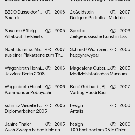
BBDO Düsseldorf GmbH
2006
2xGoldstein
2007
D
D
Seramis
Designer Portraits – Melchior Imboden
Susanne Röhrig
2005
Spector
2006
D
D
All about the kleists
Zeitgenössische Kunst in Essen
Noah Bonsma, Michael Flückiger, Sabrina Tiller
2007
Schmid+Widmaier Design
2005
CH
D
aus einer Plakatserie zum Thema Integration
happynewyear
Wagenbreth Henning
2006
Magdalena Cuber, Manuel Rigel
2005
D
D
Jazzfest Berlin 2006
Medizinhistorisches Museum
Wagenbreth Henning
2006
René Gebhardt, Björn Kernspeckt, Sebastian Locke
2007
D
D
Kommander Kobayashi
Vortrag Ruedi Baur
schmitz Visuelle Kommunikation
2005
hesign
2006
D
D
Diplomarbeiten 2005
Antalis
Janine Thaler
2005
hesign
2006
D
D
Auch Zwerge haben klein angefangen
100 best posters 05 in China