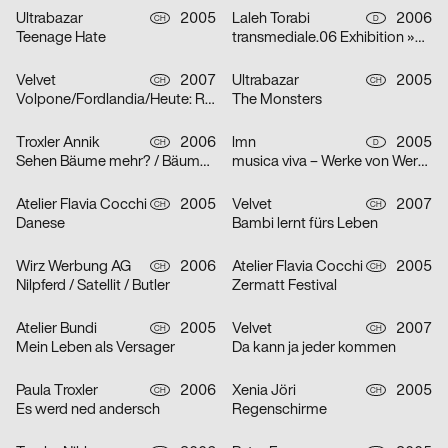
Ultrabazar
2005
Laleh Torabi
2006
CH
D
Teenage Hate
transmediale.06 Exhibition »Smile Machines«
Velvet
2007
Ultrabazar
2005
CH
CH
Volpone/Fordlandia/Heute: Raum Lumina/Die Nibelungen
The Monsters
Troxler Annik
2006
lmn
2005
CH
D
Sehen Bäume mehr? / Bäume sehen Meer… / Meer Bäume Seen!
musica viva – Werke von Werner Heider, Martin Smolka und Peter Eötvös
Atelier Flavia Cocchi
2005
Velvet
2007
CH
CH
Danese
Bambi lernt fürs Leben
Wirz Werbung AG
2006
Atelier Flavia Cocchi
2005
CH
CH
Nilpferd / Satellit / Butler
Zermatt Festival
Atelier Bundi
2005
Velvet
2007
CH
CH
Mein Leben als Versager
Da kann ja jeder kommen
Paula Troxler
2006
Xenia Jöri
2005
CH
CH
Es werd ned andersch
Regenschirme