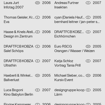
Laura Jurt
2006
Andreas Furtner
2007
CH
A
Infotag 2007
Insekten
Thomas Geisler, Kramar, Christof Nardin
2006
cyan (Daniela Haufe + Detlef Fiedler)
2005
A
D
Eva
bernhard leitner / jan-peter sonntag
Haase & Knels Atelier für Gestaltung
2006
DRAFTFCB KOBZA, Andreas Furtner
2007
D
A
Design im Zentrum
Eichhörnchen
DRAFTFCB KOBZA
2006
Euro RSCG
2005
A
CH
Sale! Schöps
Orangen / Wasser / Weizen
DRAFTFCB KOBZA
2007
Katja Schloz
2007
A
D
Ultrathin
Vortrag Tania Prill
Haeberli & Winkelmann
2005
Michael Sieber, cosmic.ch/dbmb
2006
CH
CH
Ballverlust
Kursiv Event
Luca Bogoni
2007
designgruppe koop
2005
D
D
Kino Babylon Berlin
Lärm
Florine Kammerer
2006
designgruppe koop
2005
D
D