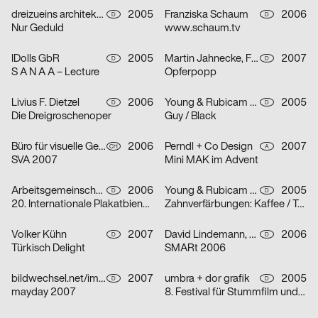
dreizueins architekturdesigngrafik für Group.IE
2005
Franziska Schaum
2006
D
D
Nur Geduld
www.schaum.tv
IDolls GbR
2005
Martin Jahnecke, Friederike Kühne, Bastian Renner, Jana Steffen
2007
D
D
S A N A A – Lecture
Opferpopp
Livius F. Dietzel
2006
Young & Rubicam GmbH & Co. KG
2005
D
D
Die Dreigroschenoper
Guy / Black
Büro für visuelle Gestaltung: Kreis offen
2006
Perndl + Co Design
2007
CH
A
SVA 2007
Mini MAK im Advent
Arbeitsgemeinschaft für visuelle und verbale Kommunikation Uwe Loesch
2006
Young & Rubicam GmbH & Co. KG
2005
D
D
20. Internationale Plakatbiennale Warschau
Zahnverfärbungen: Kaffee / Tee / Zigaretten
Volker Kühn
2007
David Lindemann, Matthias Wörle
2006
D
D
Türkisch Delight
SMARt 2006
bildwechsel.net/image-shift.net
2007
umbra + dor grafik
2005
D
D
mayday 2007
8. Festival für Stummfilm und Musik