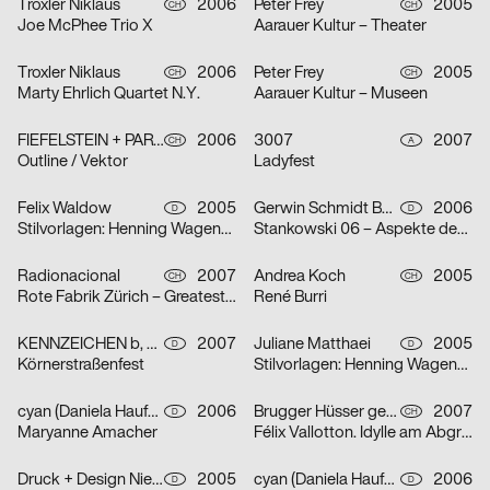
Troxler Niklaus
2006
Peter Frey
2005
CH
CH
Joe McPhee Trio X
Aarauer Kultur – Theater
Troxler Niklaus
2006
Peter Frey
2005
CH
CH
Marty Ehrlich Quartet N.Y.
Aarauer Kultur – Museen
FIEFELSTEIN + PARTNER – BUREAU FÜR VISUELLE KOMMUNIKATION
2006
3007
2007
CH
A
Outline / Vektor
Ladyfest
Felix Waldow
2005
Gerwin Schmidt Büro für visuelle Gestaltung
2006
D
D
Stilvorlagen: Henning Wagenbreth
Stankowski 06 – Aspekte des Gesamtwerks
Radionacional
2007
Andrea Koch
2005
CH
CH
Rote Fabrik Zürich – Greatest Summer Resort
René Burri
KENNZEICHEN b, Agentur für Markenkommunikation, Dirk Moll
2007
Juliane Matthaei
2005
D
D
Körnerstraßenfest
Stilvorlagen: Henning Wagenbreth
cyan (Daniela Haufe + Detlef Fiedler)
2006
Brugger Hüsser gestalten
2007
D
CH
Maryanne Amacher
Félix Vallotton. Idylle am Abgrund
Druck + Design Niehoff GmbH
2005
cyan (Daniela Haufe + Detlef Fiedler)
2006
D
D