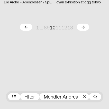
Die Arche – Abendessen / Spielplatz
cyan exhibition at ggg tokyo
Zurück
Weiter
1
…
8
9
10
11
12
13
Preisträger:innen
Filter
Mendler Andrea
Su