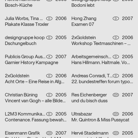
Bosch-Küche
Bodoni lebt
Julia Worbs, Tina Worbs
2006
Hong Zhang
2007
D
D
Plakate Klasse Troxler
Examen 07
designgruppe koop
2005
2xGoldstein
2006
D
D
Dschungelbuch
Workshop Textmaschinen – Maschinentext
Publicis Group Austria GmbH, Evelina Sava
2007
Arbeitsgemeinschaft für visuelle und verbale Kommunikation Uwe Loesch
2005
A
D
Garnier History Kampagne
Hans Hillmann. Haltmale. Vom Plakat zum Bildroman
2xGoldstein
2006
Andreas Conradi, Tino Graß, Martin Hoffmann, Tristan Schmitz
2006
D
D
Acht Orte – Eine Reise in Afghanistan
22. bundestreffen forum typografie/walbaum tanzt grotesk
Christian Büning
2005
Res Eichenberger
2007
D
CH
Vincent van Gogh – alle Bilder / nur die Porträts
und du bisch duss
L2M3 Kommunikationsdesign
2005
Ultrabazar
2006
D
CH
Contenance. Fassung bewahren
Mr. Quintron & Miss Pussycat
Eisenmann Grafik
2007
Hervé Stadelmann
2005
CH
CH