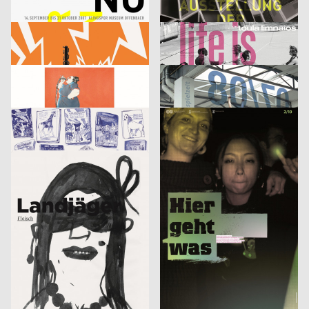
Klingspor Museum 2007
Finale. Ausstellung der Diplomarbeiten
cyan (Daniela Haufe + Detlef Fiedler), Jakob Kirch
2007
cyan (Daniela Haufe + Detlef Fiedler)
2007
D
D
tesla medien ›kunst‹ labor 2007
cie. toula limnaios: life is perfect
53,5°
2007
din jank visuelle kommunikation, Fritz Beck, Doris Weber
2007
D
D
Phrases
Image
Jana Garberg
2007
Sebastian Haustein, Konrad Renner
2007
D
D
Armin Abmeier und die Tollen Hefte
10 gute Gründe – Studieren in Halle
Christof Nardin, Anna-Nora Szilit, Christian Feurstein, Martin Fetz
2007
Euro RSCG Düsseldorf
2007
A
D
Landjäger No.3 – Fleisch
Fluch 2
Roland Piltz, Aisha Ronniger
2007
Volker Pfüller
2005
D
D
Identikit
Bilderlesen
McCann Erickson Gesellschaft m.b.H.
2005
3007
2006
A
A
Heinecken X-Mas
It’s never too late to have a happy childhood
strichpunkt
2007
Fons Hickmann m23
2005
D
D
Der fliegende Holländer
Wärmedisko