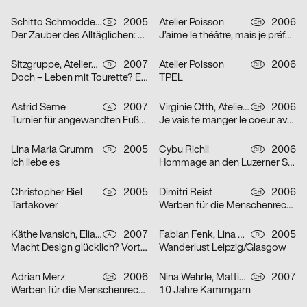
Schitto Schmodde Waack Werbeagentur GmbH
2005
Atelier Poisson
2006
D
CH
Der Zauber des Alltäglichen: Punk / Unplugged / E-Mail / Tattoo
J’aime le théâtre, mais je préfère la télévision
Sitzgruppe, Ateliergemeinschaft selbständiger Grafik-Designerinnen
2007
Atelier Poisson
2006
D
CH
Doch – Leben mit Tourette? Erst recht!
TPEL
Astrid Seme
2007
Virginie Otth, Atelier Poisson
2006
A
CH
Turnier für angewandten Fußball 5
Je vais te manger le coeur avec mes petites dents
Lina Maria Grumm
2005
Cybu Richli
2006
D
CH
Ich liebe es
Hommage an den Luzerner Straßenphilosophen Emil Manser
Christopher Biel
2005
Dimitri Reist
2006
D
CH
Tartakover
Werben für die Menschenrechte
Käthe Ivansich, Elia Sarraffan
2007
Fabian Fenk, Lina Maria Grumm, Jakob Kirch, Nella Rieken
2005
A
D
Macht Design glücklich? Vortrag Ruedi Baur
Wanderlust Leipzig/Glasgow
Adrian Merz
2006
Nina Wehrle, Mattias Leutwyler
2007
CH
CH
Werben für die Menschenrechte
10 Jahre Kammgarn