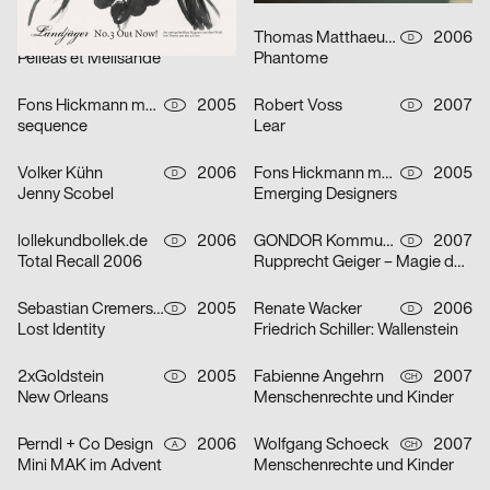
strichpunkt
2007
Thomas Matthaeus Müller
2006
D
D
Pelléas et Mélisande
Phantome
Fons Hickmann m23
2005
Robert Voss
2007
D
D
sequence
Lear
Volker Kühn
2006
Fons Hickmann m23
2005
D
D
Jenny Scobel
Emerging Designers
lollekundbollek.de
2006
GONDOR Kommunikationsdesign
2007
D
D
Total Recall 2006
Rupprecht Geiger – Magie der Farbe
Sebastian Cremers, Daniel Schludi
2005
Renate Wacker
2006
D
D
Lost Identity
Friedrich Schiller: Wallenstein
2xGoldstein
2005
Fabienne Angehrn
2007
D
CH
New Orleans
Menschenrechte und Kinder
Perndl + Co Design
2006
Wolfgang Schoeck
2007
A
CH
Mini MAK im Advent
Menschenrechte und Kinder