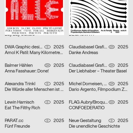
Modo GmbH
2025
Bonbon
2025
CH
CH
Alex Hanimann in der Produktionshalle von Tobias Lenggenhager
Fotoatelier Wolgensinger – Mit vier Augen
Jeremy Traun
2025
lugma
2025
A
CH
Buy Buy Culture
DEGROWTH
DWA Graphic design department
2025
Claudiabasel Grafik + Interaktion
2025
D
CH
Amol K Patil: Many Kilometres – Several Words
Danke Andreas
Balmer Hählen
2025
Claudiabasel Grafik + Interaktion
2025
CH
CH
Anna Fasshauer: Done!
Der Liebhaber – Theater Basel
Alexandra Trinkl
2025
Michel Domeisen, Emily Horrolt, Hannah Klarer
2025
D
CH
Die Würde aller Menschen ist unantastbar.
Dario Argento, Filmpodium Zürich
Lewin Harnisch
2025
FLAG Aubry/Broquard
2025
D
CH
Eat The Filthy Rich
CONFOEDERATIO
PARAT.cc
2025
Neue Gestaltung
2025
D
D
Fünf Freunde
Die unendliche Geschichte