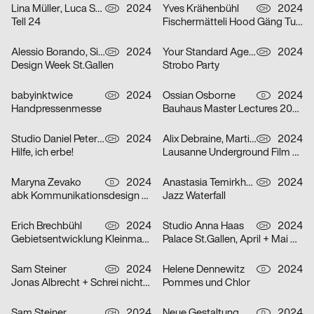
Lina Müller, Luca Schenardi, Wietlisbach Sophie
2024
Yves Krähenbühl
2024
CH
CH
Tell 24
Fischermätteli Hood Gäng Turbo-Tour
Alessio Borando, Sino Borando
2024
Your Standard Agency
2024
CH
CH
Design Week St.Gallen
Strobo Party
babyinktwice
2024
Ossian Osborne
2024
CH
D
Handpressenmesse
Bauhaus Master Lectures 2024
Studio Daniel Peter, Alice Kolb
2024
Alix Debraine, Martial Grin
2024
CH
CH
Hilfe, ich erbe!
Lausanne Underground Film & Music Festival (LUFF) 2024
Maryna Zevako
2024
Anastasia Temirkhan
2024
D
CH
abk Kommunikationsdesign Workshops
Jazz Waterfall
Erich Brechbühl
2024
Studio Anna Haas
2024
CH
CH
Gebietsentwicklung Kleinmatt-/Bireggstrasse
Palace St.Gallen, April + Mai 2024
Sam Steiner
2024
Helene Dennewitz
2024
CH
D
Jonas Albrecht + Schrei nicht so Orkestra
Pommes und Chlor
Sam Steiner
2024
Neue Gestaltung
2024
CH
D