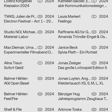
Lorenz Klingebiel
2024
Kathleen Bäcker, Emma Dreiucker, Julius Geyer, Max Reichert
2024
D
D
Kiezsalon 2024
abk Kommunikationsdesign Workshops
TWKS, Julien de Preux, Mathilde Veuthey
2024
Laura Markert
2024
CH
D
Electron Festival – Act 1 – 2024
Feelings
Studio NOI, Michael Lio
2024
Raffinerie AG für Gestaltung
2024
CH
CH
Material-Labor
Amanda Tröndle-Engel & Oskar Tröndle
Max Diemair, Uma Grotrian-Steinweg
2024
Janice Beck
2024
D
CH
Experimenteller Filmabend Dunst
Sylvia Plath – Ein Portrait
Alina Traun
2024
Jonas Zesiger
2024
A
CH
Sofort Geld!
Das große Lottospiel Edition 5
Balmer Hählen
2024
Jonas Luyten, Angel Zahner
2024
CH
CH
AGI Open Basel
Kleidertausch XS, S, M, L, XL
Balmer Hählen
2024
Bänziger Hug
2024
CH
CH
Feel/Fire
Jahresprogramm Zeughaus Teufen 2024
Shelf & File
2024
Arbnore Toska
2024
CH
CH