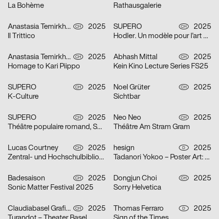
La Bohème
Rathausgalerie
Anastasia Temirkhan
2025
SUPERO
2025
CH
CH
Il Trittico
Hodler. Un modèle pour l’art suisse
Anastasia Temirkhan
2025
Abhash Mittal
2025
CH
CH
Homage to Kari Piippo
Kein Kino Lecture Series FS25
SUPERO
2025
Noel Grüter
2025
CH
CH
K-Culture
Sichtbar
SUPERO
2025
Neo Neo
2025
CH
CH
Théâtre populaire romand, Saison 2025/26
Théâtre Am Stram Gram
Lucas Courtney
2025
hesign
2025
CH
D
Zentral- und Hochschulbibliothek Luzern
Tadanori Yokoo – Poster Art: Original Posters from 1965 – 2025
Badesaison
2025
Dongjun Choi
2025
CH
CH
Sonic Matter Festival 2025
Sorry Helvetica
Claudiabasel Grafik + Interaktion
2025
Thomas Ferraro
2025
CH
D
Turandot – Theater Basel
Sign of the Times