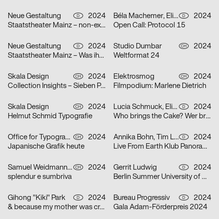
Neue Gestaltung
2024
Béla Machemer, Eli Zaza Moysiopoulou, Nora Veismann, Konstantin Wagner, Gerrit Ludwig
2024
D
D
Staatstheater Mainz – non-existent
Open Call: Protocol 15
Neue Gestaltung
2024
Studio Dumbar
2024
D
CH
Staatstheater Mainz – Was ihr wollt
Weltformat 24
Skala Design
2024
Elektrosmog
2024
CH
CH
Collection Insights – Sieben Perspektiven
Filmpodium: Marlene Dietrich
Skala Design
2024
Lucia Schmuck, Elisabeth Thoma
2024
CH
D
Helmut Schmid Typografie
Who brings the Cake? Wer bringt den Kuchen?
Office for Typography
2024
Annika Bohn, Tim Lindacher, Johannes Schreiner, Nina Sticher
2024
CH
D
Japanische Grafik heute
Live From Earth Klub Panorama Bar
Samuel Weidmann, Coralie Wipf
2024
Gerrit Ludwig
2024
CH
D
splendur e sumbriva
Berlin Summer University of Arts 2025
Gihong "Kiki" Park
2024
Bureau Progressiv
2024
D
D
& because my mother was crazy
Gala Adam-Förderpreis 2024