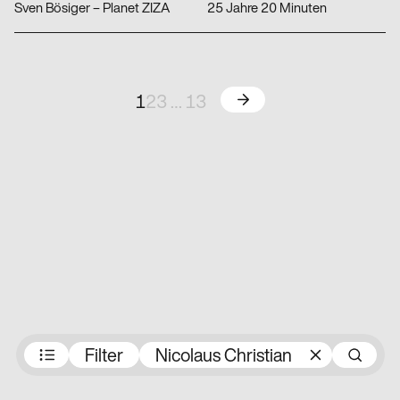
Sven Bösiger – Planet ZIZA
25 Jahre 20 Minuten
Weiter
1
2
3
…
13
Preisträger:innen
Filter
Nicolaus Christian
S