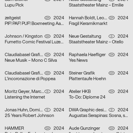
Lupu Pick
Staatstheater Mainz – Emilie
zeitgeist
2024
Hannah Boldt, Leonie Felber
2024
CH
CH
PIF! PAF! PUF! Boxmeeting Aarau
Fragil Keramikmarkt
Johnson / Kingston
2024
Neue Gestaltung
2024
CH
D
Fumetto Comic Festival Luzern
Staatstheater Mainz – Otello
Claudiabasel Grafik + Interaktion
2024
Raphaela Haefliger
2024
CH
CH
Neue Musik – Mono C Silva
Yes News
Claudiabasel Grafik + Interaktion
2024
Steiner Grafik
2024
CH
CH
L’incoronazione di Poppea
Plattentaufe Hoehn
Moritz Geyer, Marc Roecker
2024
Atelier HKB
2024
D
CH
Listening the Internet
To-Do: Diplome 24
Jonas Huhn, Dominik Keller, Michael Satter
2024
DWA Graphic design department
2024
D
D
25 Years Robert Johnson
Augustas Serapinas: Sosna, swierk i osika
HAMMER
2024
Aude Gunzinger
2024
CH
CH