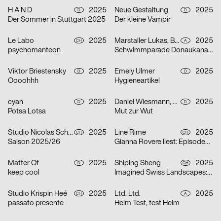
H A N D
2025
Neue Gestaltung
2025
D
D
Der Sommer in Stuttgart 2025
Der kleine Vampir
Le Labo
2025
Marstaller Lukas, Béla Meiers
2025
CH
A
psychomanteon
Schwimmparade Donaukanal 2025
Viktor Briestensky
2025
Emely Ulmer
2025
D
D
Oooohhh
Hygieneartikel
cyan
2025
Daniel Wiesmann, Radziejewski Robert
2025
D
D
Potsa Lotsa
Mut zur Wut
Studio Nicolas Schaltegger/DNA.work
2025
Line Rime
2025
CH
CH
Saison 2025/26
Gianna Rovere liest: Episoden von Alltagselefanten
Matter Of
2025
Shiping Sheng
2025
D
CH
keep cool
Imagined Swiss Landscapes: Perspectives and Edges in Image Collage
Studio Krispin Heé
2025
Ltd. Ltd.
2025
CH
A
passato presente
Heim Test, test Heim