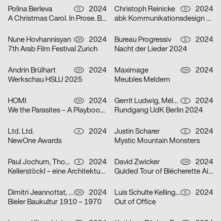
Polina Berleva
2024
Christoph Reinicke
2024
D
D
A Christmas Carol. In Prose. Being a Ghost Story of Christmas.
abk Kommunikationsdesign Workshops
Nune Hovhannisyan
2024
Bureau Progressiv
2024
CH
D
7th Arab Film Festival Zurich
Nacht der Lieder 2024
Andrin Brülhart
2024
Maximage
2024
CH
CH
Werkschau HSLU 2025
Meubles Meldem
HOMI
2024
Gerrit Ludwig, Mélan Rouillon
2024
CH
D
We the Parasites – A Playbook to Complicity
Rundgang UdK Berlin 2024
Ltd. Ltd.
2024
Justin Scharer
2024
A
D
NewOne Awards
Mystic Mountain Monsters
Paul Jochum, Thomas Sieberer
2024
David Zwicker
2024
A
CH
Kellerstöckl – eine Architekturtypologie im Südburgenland
Guided Tour of Blécherette Airport
Dimitri Jeannottat, Marjeta Morinc
2024
Luis Schulte Kellinghaus, Julius Geyer, Max Reichert
2024
CH
D
Bieler Baukultur 1910 – 1970
Out of Office