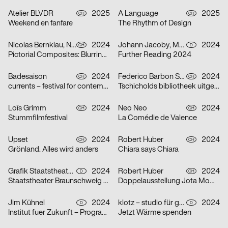
Atelier BLVDR
2025
A Language
2025
CH
CH
Weekend en fanfare
The Rhythm of Design
Nicolas Bernklau, Nina Flaitz
2024
Johann Jacoby, Mark van Leeuwen
2024
CH
D
Pictorial Composites: Blurring Boundaries – Ambiguous Realities
Further Reading 2024
Badesaison
2024
Federico Barbon Studio
2024
CH
CH
currents – festival for contemporary music
Tschicholds bibliotheek uitgepakt
Loïs Grimm
2024
Neo Neo
2024
CH
CH
Stummfilmfestival
La Comédie de Valence
Upset
2024
Robert Huber
2024
CH
CH
Grönland. Alles wird anders
Chiara says Chiara
Grafik Staatstheater Braunschweig, Running Water Creative Group, Studio Max Kuwertz
2024
Robert Huber
2024
D
CH
Staatstheater Braunschweig „Die Hölle ist leer, alle Teufel sind hier“
Doppelausstellung Jota Mombaça & Steffani Jemison
Jim Kühnel
2024
klotz – studio für gestaltung
2024
D
D
Institut fuer Zukunft – Programmplakate
Jetzt Wärme spenden