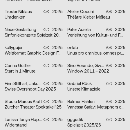
Troxler Niklaus
2025
Atelier Cocchi
2025
CH
CH
Umdenken
Théâtre Kleber Méleau
Neue Gestaltung
2025
Peter Aurelia
2025
D
CH
Sinfoniekonzerte Spielzeit 2025/26
Verleihung von Kultur- und Förderpreis und Goldener Ehrenmedaille 2025 des Kantons Zürich
kollygujer
2025
onlab
2025
CH
CH
Weltformat Graphic Design Festival 2025
Unus pro omnibus, omnes pro uno
Carina Güttler
2025
Sino Borando, Gwendoline Niederer, Serafina Räber
2025
D
CH
Start in 1 Minute
Window 2011 – 2022
Finn Stillhart, Jakob Galler, Lorena Gamper
2025
Gabriel Röck
2025
CH
A
Swiss Overshoot Day 2025
Unsere Klimaziele
Studio Marcus Kraft
2025
Balmer Hählen
2025
CH
CH
Zürcher Theater Spektakel ’25
Vanessa Safavi: Metaphors of Gravity
Larissa Tanya Hoppeler
2025
gggrafik
2025
CH
D
Widerstand
Spielzeit 2025/26