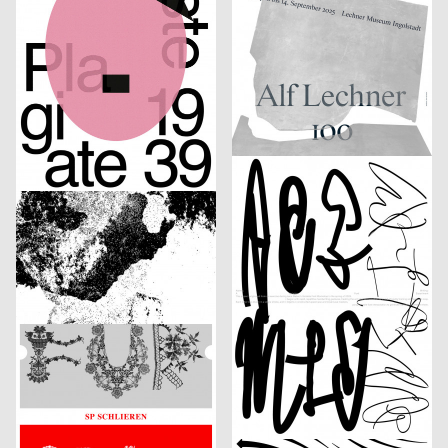
Double U
Alf Lechner 100 – Materie Stahl
Lukas Ruprecht
2025
Anastasia Temirkhan
2025
D
CH
Bachelorprojekt „NEW FACES“
ESAD Conference. Semantic Shapes
Onari Projects
2025
Badesaison
2025
CH
CH
Confoederatio
1. Mai 2025
Studio Speranza
2025
Shiping Sheng
2025
CH
CH
Elian Zeitel + Itakiry
From Letter to Gesture
Johnson / Kingston
2025
Wagenbreth Henning
2025
CH
D
Fumetto Comic Festival 2025
30 Jahre Haus Schwarzenberg
Samuel Weidmann
2025
Benoît Brun
2025
CH
CH
FÜR ALLE (statt wenige)
ECAL Open Day 2025
Audretsch Massimiliano
2025
Kerschbaum Philip, Fawad Qadire
2025
D
CH
BEYOND
Fachreferat von Digitec Galaxus „Fast alles für fast jede*n“
Benoît Brun
2025
Atelier BLVDR
2025
CH
CH
ECAL Diplomas 2025
44e AMR Jazz Festival