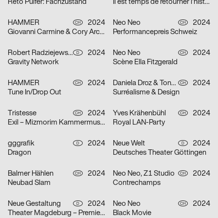
Reto Pulfer: Fachzustand
Il est temps de retourner l’histoire
HAMMER
2024
Neo Neo
2024
CH
CH
Giovanni Carmine & Cory Arcangel: ALL I EAT IN A DAY
Performancepreis Schweiz
Robert Radziejewski, Michal Veltruský
2024
Neo Neo
2024
D
CH
Gravity Network
Scène Ella Fitzgerald
HAMMER
2024
Daniela Droz & Tonatiuh Ambrosetti, Neo Neo
2024
CH
CH
Tune In/Drop Out
Surréalisme & Design
Tristesse
2024
Yves Krähenbühl
2024
CH
CH
Exil – Mizmorim Kammermusik Festival Basel
Royal LAN-Party
gggrafik
2024
Neue Welt
2024
D
D
Dragon
Deutsches Theater Göttingen
Balmer Hählen
2024
Neo Neo, Z1 Studio
2024
CH
CH
Neubad Slam
Contrechamps
Neue Gestaltung
2024
Neo Neo
2024
D
CH
Theater Magdeburg – Premierenplakate
Black Movie