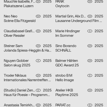
Mauchle Isabelle, Felix Pfäffli, Brechbühl Erich
2025
PANK
2025
CH
CH
Plakatszene Luzern
Oxytocin
Neo Neo
2025
Martial Grin, Alix Debraine
2025
CH
CH
Scène Ella Fitzgerald
Lausanne Underground Film & Music Festival 2025
Claudiabasel Grafik + Interaktion
2025
Marie Hindinger
2025
CH
A
Oliver Ressler
Im Sommer
Steiner Sam
2025
Sino Borando
2025
CH
CH
Jolanda Spiess-Hegglin & Hansi Voigt lesen aus „Meistgeklickt“
SCHNÄLL
Nguyen Gobber
2025
Balmer Hählen
2025
A
CH
Salon skug 2025
GDC Award 25
Troxler Niklaus
2025
strobo B M
2025
CH
D
Internationales Narrentreffen Willisau
Hello Image
(Studio) Daniel Zenker
2025
Atelier HKB
2025
D
CH
Haus für Poesie – Programmkampagne September/Oktober 2025
Playtime 2025
Anastasia Temirkhan
2025
PARAT.cc
2025
CH
D