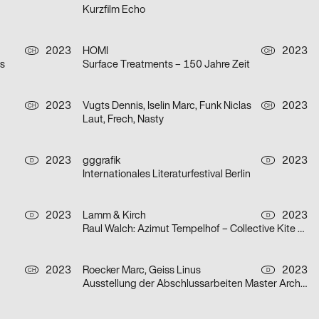
Kurzfilm Echo
2023
HOMI
2023
CH
CH
is
Surface Treatments – 150 Jahre Zeit
2023
Vugts Dennis, Iselin Marc, Funk Niclas
2023
CH
CH
Laut, Frech, Nasty
2023
gggrafik
2023
D
D
Internationales Literaturfestival Berlin
2023
Lamm & Kirch
2023
D
D
Raul Walch: Azimut Tempelhof – Collective Kite Flying
2023
Roecker Marc, Geiss Linus
2023
CH
D
Ausstellung der Abschlussarbeiten Master Architektur & Diplome Design