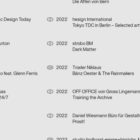
Die Affen von Bern
c Design Today
2022
hesign International
D
Anton
2022
strobo BM
D
Dark Matter
2022
Troxler Niklaus
CH
io feat. Glenn Ferris
Bänz Oester & The Rainmakers
kas
2022
D
24/7
Training the Archive
2022
D
Prosit!
CH