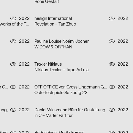
Rohe Gestalt
2022
hesign International
2022
D
D
Tokyo TDC in Berlin – Selected artworks of the Tokyo TDC annual awards 2021 & 2022
Revelation – Tan Zhuo
2022
Pauline Louise Noémi Jocher
2022
D
A
WIDOW & ORPHAN
2022
Troxler Niklaus
2022
CH
CH
Niklaus Troxler – Tape Art u.a.
OFF OFFICE von Gross Lingemann GbR
2022
OFF OFFICE von Gross Lingemann GbR
2022
D
D
Osterfestspiele Salzburg 23
Daniel Wiesmann Büro für Gestaltung, Radziejewski Robert
2022
Daniel Wiesmann Büro für Gestaltung
2022
D
D
In C – Marler Partitur
D
CH