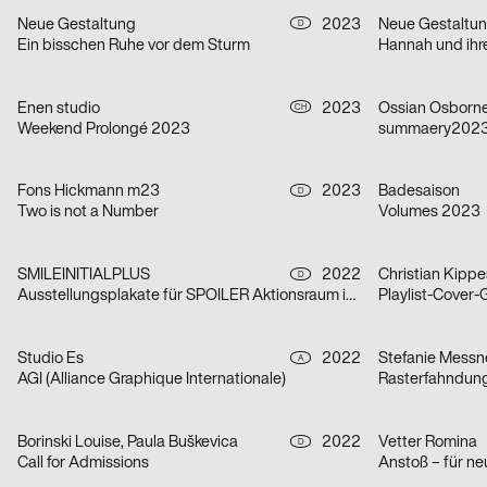
Neue Gestaltung
2023
Neue Gestaltu
D
Ein bisschen Ruhe vor dem Sturm
Hannah und ihr
Enen studio
2023
Ossian Osborn
CH
Weekend Prolongé 2023
summaery2023, 
Fons Hickmann m23
2023
Badesaison
D
Two is not a Number
Volumes 2023
SMILEINITIALPLUS
2022
Christian Kippe
D
Ausstellungsplakate für SPOILER Aktionsraum in Berlin
Playlist-Cover-
Studio Es
2022
Stefanie Messn
A
AGI (Alliance Graphique Internationale)
Rasterfahndung
Borinski Louise, Paula Buškevica
2022
Vetter Romina
D
Call for Admissions