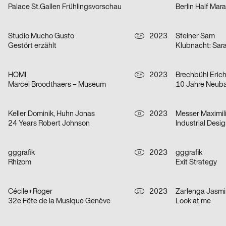
Palace St.Gallen Frühlingsvorschau
Berlin Half Mar
Studio Mucho Gusto
2023
Steiner Sam
CH
Gestört erzählt
Klubnacht: Sar
HOMI
2023
Brechbühl Eric
CH
Marcel Broodthaers – Museum
10 Jahre Neub
Keller Dominik, Huhn Jonas
2023
Messer Maximil
D
24 Years Robert Johnson
Industrial Desi
gggrafik
2023
gggrafik
D
Rhizom
Exit Strategy
Cécile+Roger
2023
Zarlenga Jasmi
CH
32e Fête de la Musique Genève
Look at me