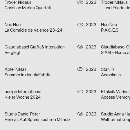
Troxler Niklaus
2023
Troxler Niklaus
CH
Christian Marien Quartett
… und Friede d
Neo Neo
2023
Neo Neo
CH
La Comédie de Valence 23–24
P.A.G.E.S
Claudiabasel Grafik & Interaktion
2023
Claudiabasel Gr
CH
Vergeigt
S AM – Homo U
Apfel Niklas
2023
Stahl R
D
Sommer in der ufaFabrik
Aerocircus
hesign International
2023
Klinksik Marinu
D
Kieler Woche 2024
Access Memory,
Studio Daniel Peter
2023
CH
Heimat. Auf Spurensuche in Mitholz
Weltformat Gra