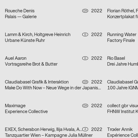
Roueche Denis
2022
Florian Röthel, 
CH
Palais — Galerie
Konzertplakat 
Lamm & Kirch, Holtgreve Heinrich
2022
Running Water
D
Urbane Künste Ruhr
Factory Finale
Auel Aaron
2022
Rio Basel
D
Vortragsreihe Brot & Butter
Drei Jahre Hu
Claudiabasel Grafik & Interaktion
2022
Claudiabasel Gr
CH
Make Do With Now – Neue Wege in der Japanischen Architektur
100 Jahre IGN
Maximage
2022
collect gbr vis
CH
Experience Collective
FHNW Institut K
EXEX, Scherabon Herwig, Ilija Hvala, Anouk Rehorek, Erli Grünzweil, Joshua Alena Mallek
2022
Troxler Annik
A
Tanzquartier Wien – Kampagne Julia Müllner
Expérience Coll