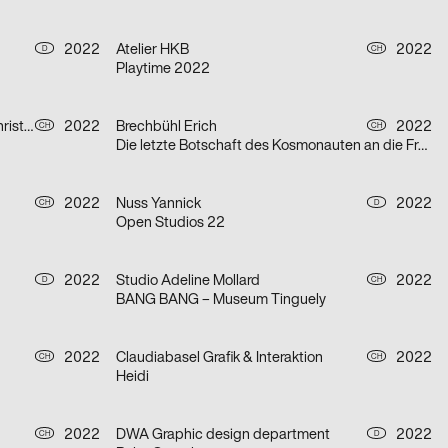
2022
Atelier HKB
2022
D
CH
Playtime 2022
Fueglister Ronnie, Yves Graber, Christian Hofer
2022
Brechbühl Erich
2022
CH
CH
Die letzte Botschaft des Kosmonauten an die Frau, die er einst in der ehemaligen Sowjetunion liebte
2022
Nuss Yannick
2022
CH
D
Open Studios 22
2022
Studio Adeline Mollard
2022
D
CH
BANG BANG – Museum Tinguely
2022
Claudiabasel Grafik & Interaktion
2022
CH
CH
Heidi
2022
DWA Graphic design department
2022
CH
D