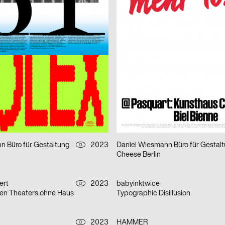
t …
Amériques noires
2023
Studio LA
CH
 Kampagne zum Saisonstart
17e Festival cinémas d’Afrique –
 Rösener Lukas
2023
Laucke Siebein
D
KinderKulturMonat 2023
Bureau Progressiv visuelle Kommunikation
2023
Ballaschke Tim
D
Mut zur Wut – 12th International Poster Competition
Geschirrrückruf
n Büro für Gestaltung
2023
Daniel Wiesmann Büro für Gestal
D
Cheese Berlin
ert
2023
babyinktwice
D
eien Theaters ohne Haus
Typographic Disillusion
2023
HAMMER
D