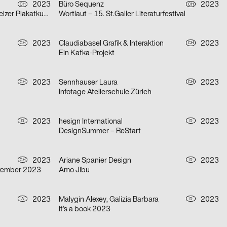
2023
Büro Sequenz
2023
CH
CH
Zeitzeugen im Weltformat – Schweizer Plakatkunst
Wortlaut – 15. St.Galler Literaturfestival
2023
Claudiabasel Grafik & Interaktion
2023
CH
CH
Ein Kafka-Projekt
2023
Sennhauser Laura
2023
CH
CH
Infotage Atelierschule Zürich
2023
hesign International
2023
D
D
DesignSummer – ReStart
2023
Ariane Spanier Design
2023
CH
D
ezember 2023
Amo Jibu
2023
Malygin Alexey, Galizia Barbara
2023
A
D
It’s a book 2023