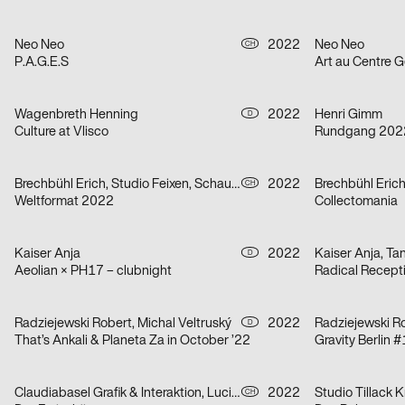
Neo Neo
2022
Neo Neo
CH
P.A.G.E.S
Art au Centre 
Wagenbreth Henning
2022
Henri Gimm
D
Culture at Vlisco
Rundgang 2022 
Brechbühl Erich, Studio Feixen, Schaub Josh
2022
Brechbühl Eric
CH
Weltformat 2022
Collectomania
Kaiser Anja
2022
Kaiser Anja, T
D
Aeolian × PH17 – clubnight
Radical Recepti
Radziejewski Robert, Michal Veltruský
2022
Radziejewski Ro
D
That’s Ankali & Planeta Za in October ’22
Gravity Berlin #
Claudiabasel Grafik & Interaktion, Lucian Kunz
2022
Studio Tillack K
CH