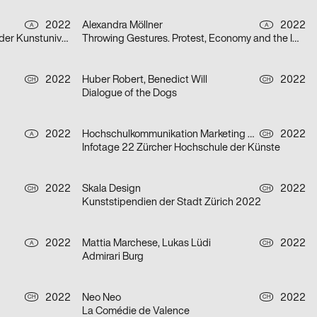
2022
Alexandra Möllner
2022
A
A
Best OFF 22 – Jahresausstellung der Kunstuniversität Linz
Throwing Gestures. Protest, Economy and the Imperceptible
2022
Huber Robert, Benedict Will
2022
CH
CH
Dialogue of the Dogs
2022
Hochschulkommunikation Marketing ZHdK
2022
A
CH
Infotage 22 Zürcher Hochschule der Künste
2022
Skala Design
2022
CH
CH
Kunststipendien der Stadt Zürich 2022
2022
Mattia Marchese, Lukas Lüdi
2022
A
CH
Admirari Burg
2022
Neo Neo
2022
CH
CH
La Comédie de Valence