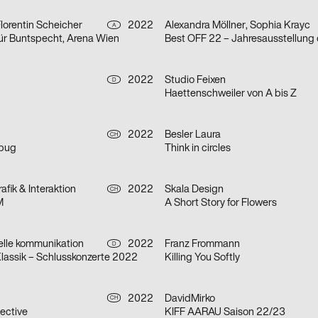
Florentin Scheicher
2022
Alexandra Möllner, Sophia Krayc
A
für Buntspecht, Arena Wien
2022
Studio Feixen
D
Haettenschweiler von A bis Z
2022
Besler Laura
CH
mbug
Think in circles
afik & Interaktion
2022
Skala Design
CH
M
A Short Story for Flowers
uelle kommunikation
2022
Franz Frommann
D
lassik – Schlusskonzerte 2022
Killing You Softly
2022
DavidMirko
CH
ective
KIFF AARAU Saison 22/23