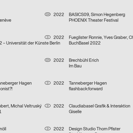
2022
BASICS09, Simon Hegenberg
CH
Genève
PHOENIX Theater Festival
2022
D
– Universität der Künste Berlin
BuchBasel 2022
h
2022
Brechbühl Erich
CH
Im Bau
anneberger Hagen
2022
Tanneberger Hagen
D
onist?!
flashback:forward
bert, Michal Veltruský
2022
Claudiabasel Grafik & Interaktion
D
1
Giselle
nöll
2022
Design Studio Thom Pfister
D