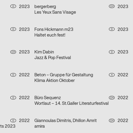
2023
bergerberg
2023
D
CH
Les Yeux Sans Visage
2023
Fons Hickmann m23
2023
D
D
Haltet euch fest!
2023
Kim Dabin
2023
CH
D
Jazz & Pop Festival
2022
Beton – Gruppe für Gestaltung
2022
D
A
Klima Aktion Oktober
2022
Büro Sequenz
2022
D
CH
Wortlaut – 14. St.Galler Literaturfestival
2022
Giannoulas Dimitris, Dhillon Amrit
2022
D
CH
rts 2023
amira