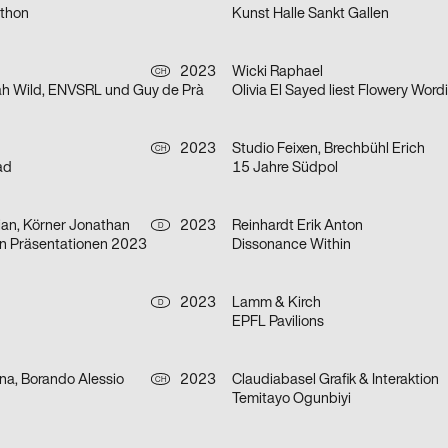
athon
Kunst Halle Sankt Gallen
2023
Wicki Raphael
CH
ah Wild, ENVSRL und Guy de Prà
Olivia El Sayed liest Flowery Word
h
2023
Studio Feixen, Brechbühl Erich
CH
ad
15 Jahre Südpol
ian, Körner Jonathan
2023
Reinhardt Erik Anton
D
gn Präsentationen 2023
Dissonance Within
2023
Lamm & Kirch
D
EPFL Pavilions
na, Borando Alessio
2023
Claudiabasel Grafik & Interaktion
CH
Temitayo Ogunbiyi