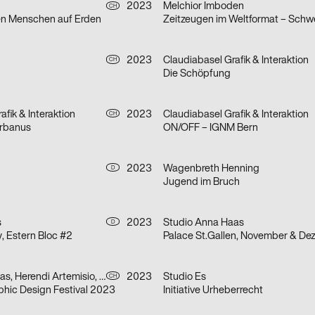
2023
Melchior Imboden
CH
en Menschen auf Erden
2023
Claudiabasel Grafik & Interaktion
CH
Die Schöpfung
afik & Interaktion
2023
Claudiabasel Grafik & Interaktion
CH
rbanus
ON/OFF – IGNM Bern
2023
Wagenbreth Henning
D
Jugend im Bruch
s
2023
Studio Anna Haas
D
 Estern Bloc #2
Palace St.Gallen, November & D
Studio Anna Haas, Herendi Artemisio, Johnson / Kingston, Claudiabasel Grafik & Interaktion, Prill Tania, Troxler Niklaus
2023
Studio Es
CH
phic Design Festival 2023
Initiative Urheberrecht