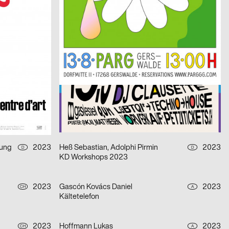
Nuit de la Photo #10
2023
PANK, Härtlein Martin »Fuzzy«
2023
CH
CH
 Lausanne
Jazz Festival Willisau 2023
2023
WePlayDesign
2023
D
CH
Festival FILMAR 2023
2023
strobo BM
2023
D
D
Oscar Tuazon – Was wir brauchen
tung
2023
Heß Sebastian, Adolphi Pirmin
2023
D
D
KD Workshops 2023
2023
Gascón Kovács Daniel
2023
CH
A
Kältetelefon
2023
Hoffmann Lukas
2023
CH
A