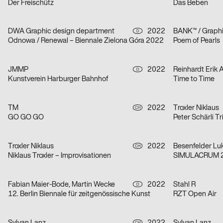
Der Freischütz
Das Beben
DWA Graphic design department
2022
BANK™ / Graphi
D
Odnowa / Renewal – Biennale Zielona Góra 2022
Poem of Pearls
JMMP
2022
Reinhardt Erik 
D
Kunstverein Harburger Bahnhof
Time to Time
TM
2022
Troxler Niklaus
CH
GO GO GO
Peter Schärli Tr
Troxler Niklaus
2022
Besenfelder Lu
CH
Niklaus Troxler – Improvisationen
SIMULACRUM 
Fabian Maier-Bode, Martin Wecke
2022
Stahl R
D
12. Berlin Biennale für zeitgenössische Kunst
RZT Open Air
CH