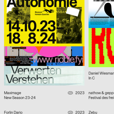
A Stuhl is a Tool
Das Denkmal is
Beck Janice
2023
Tristesse
CH
Am I?
Kaserne Basel,
Reichert Max
2023
Chiara Toteda,
D
Yoga Kurs Komma
INTERWOVEN
Distaff Studio
2023
D
I said ›Auf Wiedersehen‹ – 85 Jahre Kindertransport nach Großbritannien
strobo BM
2023
Daniel Wiesman
D
Gestern! Heute. Morgen?
In C
Maximage
2023
nathow & gepp
CH
New Season 23-24
Festival des fr
Forlin Dario
2023
Zebu
CH