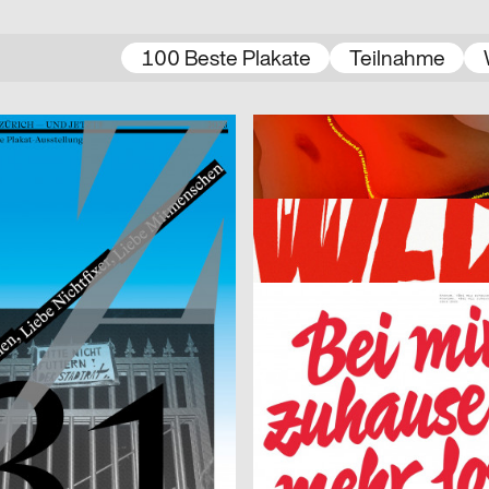
100 Beste Plakate
Teilnahme
2023
Linggi Annina
CH
itz Zürich – und jetzt?!
male gaze
2023
CH
na Haas
ston
2023
Studio Marie Cuennet
CH
Kunsthaus Biel, Eröffnungskamp
2023
Bureau Bernklau, Kuhn Johannes
CH
PHRE Festival
dio
2023
SUPERO
D