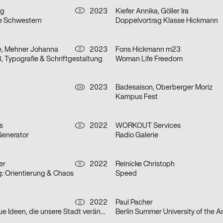
ng
2023
Kiefer Annika, Göller Ira
D
e Schwestern
Doppelvortrag Klasse Hickmann
e, Mehner Johanna
2023
Fons Hickmann m23
D
Typografie & Schriftgestaltung
Woman Life Freedom
2023
Badesaison, Oberberger Moriz
CH
Kampus Fest
s
2022
WORKOUT Services
D
Generator
Radio Galerie
er
2022
Reinicke Christoph
D
: Orientierung & Chaos
Speed
2022
Paul Pacher
D
Anstoß – für neue Ideen, die unsere Stadt verändern
Berlin Summer University of the A