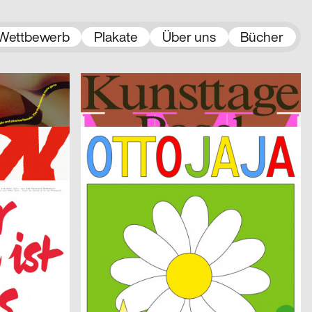
Wettbewerb
Plakate
Über uns
Bücher
2023
Stählin Alena, Tristesse
2023
CH
CH
Kunsttage Basel 2023
Zerbe Marcel, Schubmehl Sebastian, Gerus Viktoria
2023
SMILEINITIALPLUS
2023
D
D
Werkschau Kommunikationsdesign Hochschule Trier 2023
otto + JAJA
2023
Matthiesen Kai Damian
2023
CH
CH
agne 2023
Queer Underground Movement Night Party
2023
Marstaller Lukas
2023
CH
D
Spector Books
2023
SUPERO
2023
CH
CH