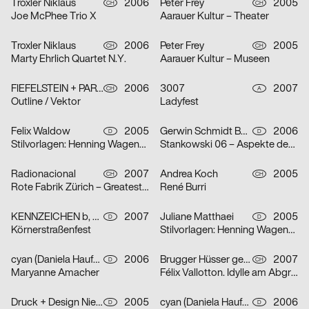
Troxler Niklaus
2006
Peter Frey
2005
CH
CH
Joe McPhee Trio X
Aarauer Kultur – Theater
Troxler Niklaus
2006
Peter Frey
2005
CH
CH
Marty Ehrlich Quartet N.Y.
Aarauer Kultur – Museen
FIEFELSTEIN + PARTNER – BUREAU FÜR VISUELLE KOMMUNIKATION
2006
3007
2007
CH
A
Outline / Vektor
Ladyfest
Felix Waldow
2005
Gerwin Schmidt Büro für visuelle Gestaltung
2006
D
D
Stilvorlagen: Henning Wagenbreth
Stankowski 06 – Aspekte des Gesamtwerks
Radionacional
2007
Andrea Koch
2005
CH
CH
Rote Fabrik Zürich – Greatest Summer Resort
René Burri
KENNZEICHEN b, Agentur für Markenkommunikation, Dirk Moll
2007
Juliane Matthaei
2005
D
D
Körnerstraßenfest
Stilvorlagen: Henning Wagenbreth
cyan (Daniela Haufe + Detlef Fiedler)
2006
Brugger Hüsser gestalten
2007
D
CH
Maryanne Amacher
Félix Vallotton. Idylle am Abgrund
Druck + Design Niehoff GmbH
2005
cyan (Daniela Haufe + Detlef Fiedler)
2006
D
D