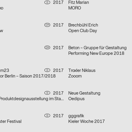
2017
Fitz Marian
D
ko
MORO
h
2017
Brechbühl Erich
CH
ow
Open Club Day
2017
Beton – Gruppe für Gestaltung
CH
Performing New Europe 2018
 m23
2017
Troxler Niklaus
D
r Berlin – Saison 2017/2018
Zooom
2017
Neue Gestaltung
D
Schmuck- und Produktdesignausstellung im Stadtmuseum Düsseldorf
Oedipus
2017
gggrafik
D
ter Festival
Kieler Woche 2017