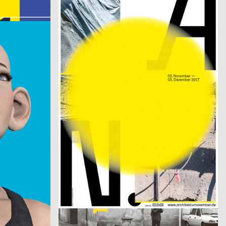
Architekturnovember 2017
HAU Hebbel am Ufer, n e w f r o n t e a r s
2017
Riva Lisa
2017
D
CH
Kino Xenix – Rumänien Reloaded
2017
Gilbert Schneider, Tobias Wenig, Karolina Pietrzyk
2017
D
D
The Return of the Atomic Killer Toothpaste
2017
Studio Yuan
2017
CH
D
Man Machine Motion
2017
Claudiabasel Grafik & Interaktion, Kim Kichang, Kang Eunmi
2017
CH
CH
MIMC
2017
Studio Johannes Bissinger
2017
D
D
SHOWCASE
2017
Claude Kuhn
2017
CH
CH