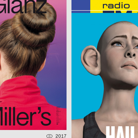
Spektakuli
nöll, Studio Mark Bohle
2017
D
n
Keep It Real
ufe + Detlef Fiedler)
2017
Kim Kijong
D
Food Revolution 5.0 – Gestaltung für die Gesellschaft von morgen
Ja Nein
an, HERBURG WEILAND
2017
Schenardi Luca
D
 2017
Die Hochzeit
uyen Duke
2017
Futur Neue
D
HTPARTY
Type Item #8
ko, Lüthi David
2017
Schulte Benjamin
CH
ison 2017/2018
Golzheim ist …
2017
Wehrspann Niels, Pugin Celine
D