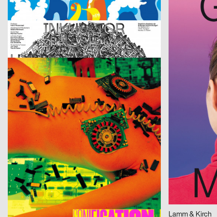
Marienplatzfest 2017
Miller’s
Studio Tillack Knöll
2017
Studio Tillack K
D
Inkubator – Maskierung
Container Ope
cyan (Daniela Haufe + Detlef Fiedler)
2017
cyan (Daniela Ha
D
Sonifications Festival
Jost Nici, Dienstleistungsplattform Institut Visuelle Kommunikation
2017
Paparelli Nol
CH
Next Generation Diplomausstellung
PUCH Open Air
Avalanche
2017
Nam Huynh, Ng
CH
Théâtre de Beausobre – Saison 2017/2018
1-2-LICHTLIC
Studio Mut
2017
Leuenberger Mir
D
Trieste Estate 2017
KIFF AARAU Sa
Spector Bureau
2017
Lamm & Kirch
D