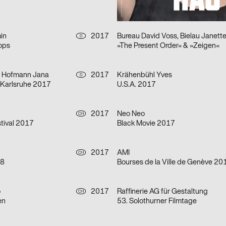
Théâtre Sévelin 36
in
2017
Bureau David Voss, Bielau Janett
D
ops
»The Present Order« & »Zeigen«
r, Hofmann Jana
2017
Krähenbühl Yves
D
Karlsruhe 2017
U.S.A. 2017
2017
Neo Neo
CH
tival 2017
Black Movie 2017
2017
AMI
CH
18
o
2017
Raffinerie AG für Gestaltung
CH
en
53. Solothurner Filmtage