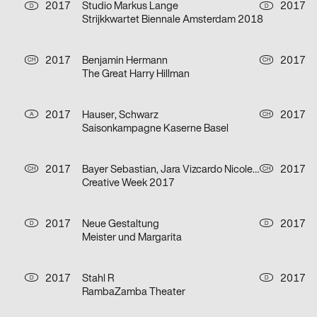
2017
Studio Markus Lange
2017
D
D
Strijkkwartet Biennale Amsterdam 2018
2017
Benjamin Hermann
2017
CH
CH
The Great Harry Hillman
2017
Hauser, Schwarz
2017
A
CH
Saisonkampagne Kaserne Basel
2017
Bayer Sebastian, Jara Vizcardo Nicole, Despotovic Filip, Meier Aline, Arjun Gilgen
2017
CH
CH
Creative Week 2017
2017
Neue Gestaltung
2017
D
D
Meister und Margarita
2017
Stahl R
2017
D
D
RambaZamba Theater