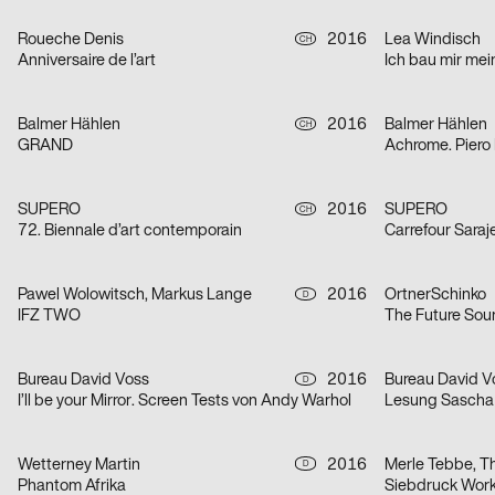
Roueche Denis
2016
Lea Windisch
CH
Anniversaire de l’art
Ich bau mir me
Balmer Hählen
2016
Balmer Hählen
CH
GRAND
Achrome. Piero
SUPERO
2016
SUPERO
CH
72. Biennale d’art contemporain
Carrefour Saraj
Pawel Wolowitsch, Markus Lange
2016
OrtnerSchinko
D
IFZ TWO
The Future Sou
Bureau David Voss
2016
Bureau David V
D
I’ll be your Mirror. Screen Tests von Andy Warhol
Lesung Sascha
Wetterney Martin
2016
Merle Tebbe, 
D
Phantom Afrika
Siebdruck Wor