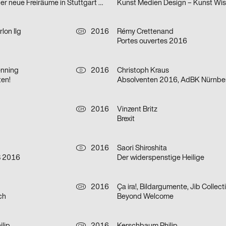
Nachdenken über neue Freiräume in Stuttgart West
lon Ilg
2016
Rémy Crettenand
CH
Portes ouvertes 2016
nning
2016
Christoph Kraus
D
en!
Absolventen 2016, AdBK Nürnbe
2016
Vinzent Britz
CH
Brexit
2016
Saori Shiroshita
D
 2016
Der widerspenstige Heilige
2016
Ça ira!, Bildargumente, Jib Collect
CH
ch
Beyond Welcome
CH