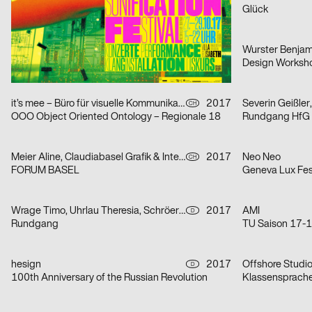
Schauspiel Stuttgart Premieren Spielzeit 2017/2018
Glück
Peter Aurelia
2017
Wurster Benjam
CH
Langnau Jazz Nights 2017
Design Worksh
it’s mee – Büro für visuelle Kommunikation
2017
Severin Geißle
CH
OOO Object Oriented Ontology – Regionale 18
Rundgang HfG 
Meier Aline, Claudiabasel Grafik & Interaktion
2017
Neo Neo
CH
FORUM BASEL
Geneva Lux Fes
Wrage Timo, Uhrlau Theresia, Schröer Pia, Siemoneit Lukas, Flitta Julia, Kiefaber Isabel
2017
AMI
D
Rundgang
TU Saison 17-
hesign
2017
Offshore Studi
D
100th Anniversary of the Russian Revolution
Klassensprach