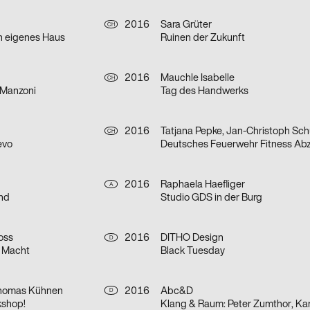
2016
Sara Grüter
CH
in eigenes Haus
Ruinen der Zukunft
2016
Mauchle Isabelle
CH
 Manzoni
Tag des Handwerks
2016
Tatjana Pepke, Jan-Christoph S
CH
evo
Deutsches Feuerwehr Fitness Ab
2016
Raphaela Haefliger
A
nd
Studio GDS in der Burg
oss
2016
DITHO Design
D
 Macht
Black Tuesday
Thomas Kühnen
2016
Abc&D
D
kshop!