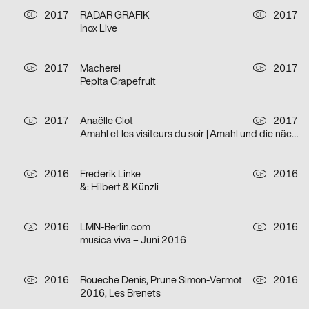
2017
RADAR GRAFIK
2017
CH
CH
Inox Live
2017
Macherei
2017
CH
CH
Pepita Grapefruit
2017
Anaëlle Clot
2017
D
CH
Amahl et les visiteurs du soir [Amahl und die nächtlichen Besucher]
2016
Frederik Linke
2016
CH
CH
&: Hilbert & Künzli
2016
LMN-Berlin.com
2016
A
D
musica viva – Juni 2016
2016
Roueche Denis, Prune Simon-Vermot
2016
CH
CH
2016, Les Brenets