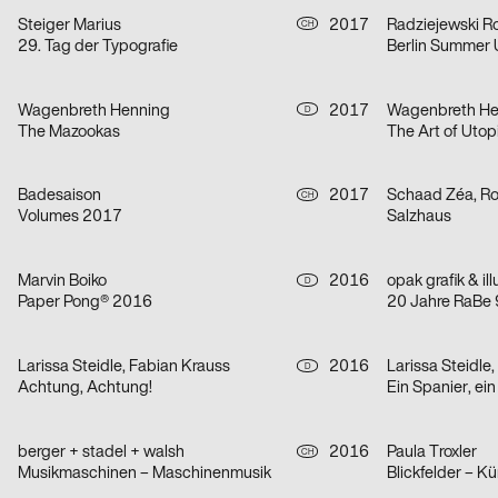
Steiger Marius
2017
Radziejewski R
CH
29. Tag der Typografie
Berlin Summer 
Wagenbreth Henning
2017
Wagenbreth He
D
The Mazookas
The Art of Utop
Badesaison
2017
Schaad Zéa, Ro
CH
Volumes 2017
Salzhaus
Marvin Boiko
2016
opak grafik & ill
D
Paper Pong® 2016
20 Jahre RaBe
Larissa Steidle, Fabian Krauss
2016
Larissa Steidle
D
Achtung, Achtung!
Ein Spanier, ei
berger + stadel + walsh
2016
Paula Troxler
CH
Musikmaschinen – Maschinenmusik
Blickfelder – K