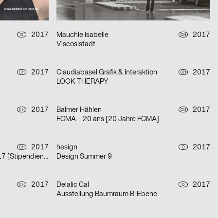
Tierpark Bern
e
2017
Mauchle Isabelle
2017
D
CH
Viscosistadt
2017
Claudiabasel Grafik & Interaktion
2017
CH
CH
LOOK THERAPY
2017
Balmer Hählen
2017
CH
CH
FCMA – 20 ans [20 Jahre FCMA]
2017
hesign
2017
CH
D
Bourses de la Ville de Genève 2017 [Stipendien der Stadt Genf 2017]
Design Summer 9
2017
Delalic Cal
2017
CH
D
Ausstellung Baumraum B-Ebene