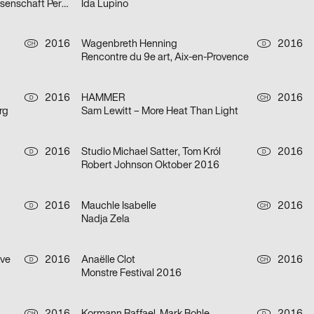
Kunst Medien Design – Kunst Wissenschaft Perspektiven 2016
Ida Lupino
2016
Wagenbreth Henning
2016
CH
D
Rencontre du 9e art, Aix-en-Provence
2016
HAMMER
2016
D
CH
rg
Sam Lewitt – More Heat Than Light
2016
Studio Michael Satter, Tom Król
2016
D
D
Robert Johnson Oktober 2016
2016
Mauchle Isabelle
2016
D
CH
Nadja Zela
ive
2016
Anaëlle Clot
2016
D
CH
Monstre Festival 2016
CH
D