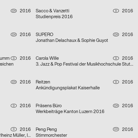
2016
Sacco & Vanzetti
2016
CH
D
Studienpreis 2016
2016
SUPERO
2016
CH
CH
Jonathan Delachaux & Sophie Guyot
chumm
2016
Carola Wille
2016
D
D
zeichen
3. Jazz & Pop Festival der Musikhochschule Stuttgart
2016
Reitzen
2016
CH
D
Ankündigungsplakat Kaiserhalle
2016
Präsens Büro
2016
D
CH
Werkbeiträge Kanton Luzern 2016
2016
Peng Peng
2016
D
CH
Klang & Raum: Peter Zumthor, Karlheinz Müller, Isabel Mundry
Stimmorchester