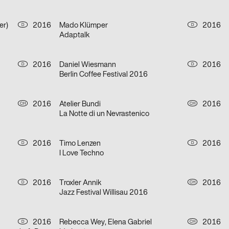
er)
2016
Mado Klümper
2016
D
D
Adaptalk
2016
Daniel Wiesmann
2016
D
D
Berlin Coffee Festival 2016
2016
Atelier Bundi
2016
CH
CH
La Notte di un Nevrastenico
2016
Timo Lenzen
2016
D
D
I Love Techno
2016
Troxler Annik
2016
D
CH
Jazz Festival Willisau 2016
2016
Rebecca Wey, Elena Gabriel
2016
D
CH