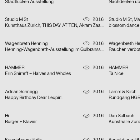
Stadtlücken Ausstellung
Studio M St
2016
Studio M St, Mar
CH
Kunsthaus Zürich, THIS DAY AT TEN, Akram Zaatari
blossom dance
Wagenbreth Henning
2016
Wagenbreth He
D
Henning-Wagenbreth-Ausstellung im Gulbransson Museum
Rauchen verbot
HAMMER
2016
HAMMER
CH
Erin Shirreff – Halves and Wholes
Ta Nice
Adrian Schnegg
2016
Lamm & Kirch
CH
Happy Birthday Dear Leupin!
Rundgang HGB
Hi
2016
Dan Solbach
CH
Burger + Klavier
Kunsthalle Züri
CH