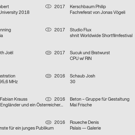
obert
2017
Kerschbaum Philip
D
University 2018
Fachreferat von Jonas Vögeli
nning
2017
Studio Flux
D
ia
shnit Worldwide Shortfilmfestival
th Joël
2017
Sucuk und Bratwurst
CH
CPU w/ RIN
ustration
2016
Schaub Josh
CH
 95,6 MHz
30
, Fabian Krauss
2016
Beton – Gruppe für Gestaltung
D
n Engländer und ein Österreicher…
Mai Frische
2016
Roueche Denis
CH
ünste für ein junges Publikum
Palais — Galerie