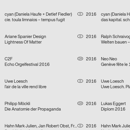
cyan (Daniela Haufe + Detlef Fiedler)
2016
cyan (Daniela Ha
D
cie. toula limnaios – tempus fugit
das kapital. sch
Ariane Spanier Design
2016
Ralph Schraivo
D
Lightness Of Matter
C2F
2016
Neo Neo
CH
Echo Orgelfestival 2016
Genève fête le 
Uwe Loesch
2016
Uwe Loesch
D
l’air de la ville rend libre
Uwe Loesch. Pl
Philipp Möckli
2016
Lukas Eggert
CH
Die Anatomie der Propaganda
Diplom 2016
Hahn Mark Julien, Jan Robert Obst, Franziska Diana Doll
2016
Hahn Mark Juli
D