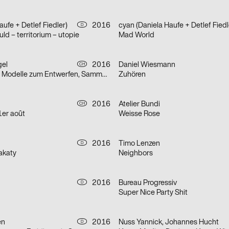
ufe + Detlef Fiedler)
2016
cyan (Daniela Haufe + Detlef Fiedl
D
uld – territorium – utopie
Mad World
gel
2016
Daniel Wiesmann
CH
Welten bauen – Modelle zum Entwerfen, Sammeln, Nachdenken
Zuhören
2016
Atelier Bundi
CH
1er août
Weisse Rose
2016
Timo Lenzen
D
akaty
Neighbors
2016
Bureau Progressiv
D
Super Nice Party Shit
en
2016
Nuss Yannick, Johannes Hucht
D