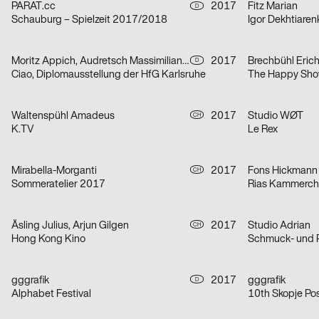
PARAT.cc
2017
Fitz Marian
D
Schauburg – Spielzeit 2017/2018
Igor Dekhtiaren
Moritz Appich, Audretsch Massimiliano, Bruno Jacoby
2017
Brechbühl Eric
D
Ciao, Diplomausstellung der HfG Karlsruhe
The Happy Sh
Waltenspühl Amadeus
2017
Studio WØT
CH
K.TV
Le Rex
Mirabella-Morganti
2017
Fons Hickmann
CH
Sommeratelier 2017
Rias Kammercho
Åsling Julius, Arjun Gilgen
2017
Studio Adrian
CH
Hong Kong Kino
gggrafik
2017
gggrafik
D
Alphabet Festival
10th Skopje Pos