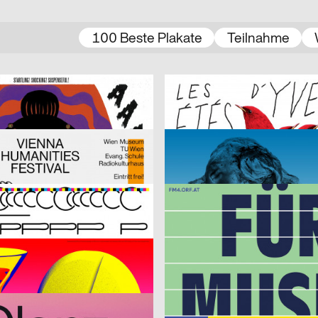
100 Beste Plakate
Teilnahme
ong Chau
2017
Atelier Poisson
D
La Morte Della Ballerina Senza Dente [Tod der Ballerina ohne Zahn]
LES ÉTÉS D’YVERDON [Sommer i
2017
HAMMER
A
Ungestalt
2017
LWZ, Wittmann Michael
D
FM4
2017
Frei Tim
CH
Fußgänger
Hubertus Design, Lopes Orianne, Zimmermann Anne
2017
Hubertus Design
CH