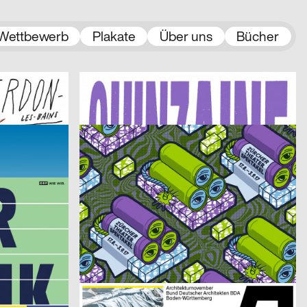
Wettbewerb
Plakate
Über uns
Bücher
2017
Atelier Poisson
2017
CH
CH
n Yverdon]
QUINZAINE JEUNES ARTISTES [Fünfzehn junge Künstler]
2017
HAMMER
2017
CH
CH
ZTS Zürcher Theater Spektakel 2017
2017
Henger Timm, Wetterney Martin
2017
A
D
Rundgang HGB Leipzig 2017
2017
derhund.org
2017
CH
CH
Tribute to Tom Petty
2017
Studio Tillack Knöll, Studio Terhedebrügge
2017
CH
D