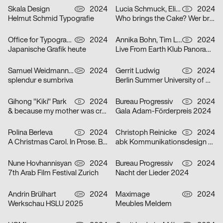
Skala Design
2024
Lucia Schmuck, Elisabeth Thoma
2024
CH
D
Helmut Schmid Typografie
Who brings the Cake? Wer bringt den Kuchen?
Office for Typography
2024
Annika Bohn, Tim Lindacher, Johannes Schreiner, Nina Sticher
2024
CH
D
Japanische Grafik heute
Live From Earth Klub Panorama Bar
Samuel Weidmann, Coralie Wipf
2024
Gerrit Ludwig
2024
CH
D
splendur e sumbriva
Berlin Summer University of Arts 2025
Gihong "Kiki" Park
2024
Bureau Progressiv
2024
D
D
& because my mother was crazy
Gala Adam-Förderpreis 2024
Polina Berleva
2024
Christoph Reinicke
2024
D
D
A Christmas Carol. In Prose. Being a Ghost Story of Christmas.
abk Kommunikationsdesign Workshops
Nune Hovhannisyan
2024
Bureau Progressiv
2024
CH
D
7th Arab Film Festival Zurich
Nacht der Lieder 2024
Andrin Brülhart
2024
Maximage
2024
CH
CH
Werkschau HSLU 2025
Meubles Meldem