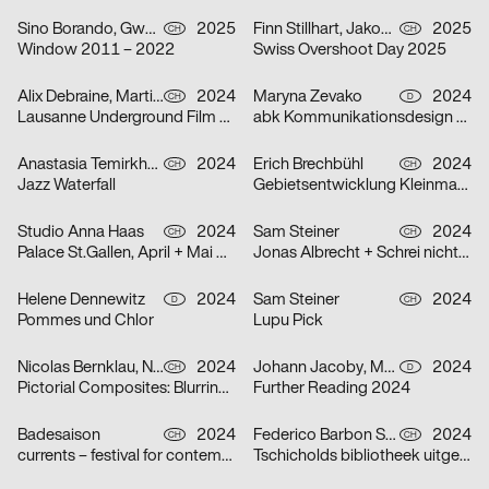
Sino Borando, Gwendoline Niederer, Serafina Räber
2025
Finn Stillhart, Jakob Galler, Lorena Gamper
2025
CH
CH
Window 2011 – 2022
Swiss Overshoot Day 2025
Alix Debraine, Martial Grin
2024
Maryna Zevako
2024
CH
D
Lausanne Underground Film & Music Festival (LUFF) 2024
abk Kommunikationsdesign Workshops
Anastasia Temirkhan
2024
Erich Brechbühl
2024
CH
CH
Jazz Waterfall
Gebietsentwicklung Kleinmatt-/Bireggstrasse
Studio Anna Haas
2024
Sam Steiner
2024
CH
CH
Palace St.Gallen, April + Mai 2024
Jonas Albrecht + Schrei nicht so Orkestra
Helene Dennewitz
2024
Sam Steiner
2024
D
CH
Pommes und Chlor
Lupu Pick
Nicolas Bernklau, Nina Flaitz
2024
Johann Jacoby, Mark van Leeuwen
2024
CH
D
Pictorial Composites: Blurring Boundaries – Ambiguous Realities
Further Reading 2024
Badesaison
2024
Federico Barbon Studio
2024
CH
CH
currents – festival for contemporary music
Tschicholds bibliotheek uitgepakt