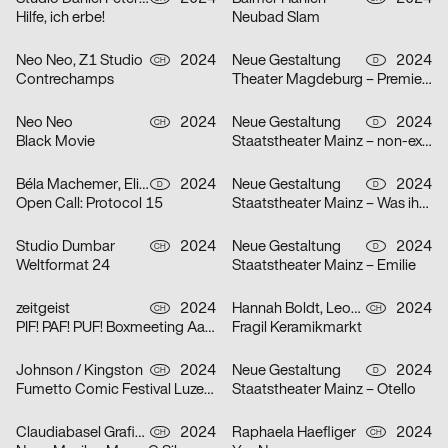
Hilfe, ich erbe!
Neubad Slam
Neo Neo, Z1 Studio
2024
Neue Gestaltung
2024
CH
D
Contrechamps
Theater Magdeburg – Premierenplakate
Neo Neo
2024
Neue Gestaltung
2024
CH
D
Black Movie
Staatstheater Mainz – non-existent
Béla Machemer, Eli Zaza Moysiopoulou, Nora Veismann, Konstantin Wagner, Gerrit Ludwig
2024
Neue Gestaltung
2024
D
D
Open Call: Protocol 15
Staatstheater Mainz – Was ihr wollt
Studio Dumbar
2024
Neue Gestaltung
2024
CH
D
Weltformat 24
Staatstheater Mainz – Emilie
zeitgeist
2024
Hannah Boldt, Leonie Felber
2024
CH
CH
PIF! PAF! PUF! Boxmeeting Aarau
Fragil Keramikmarkt
Johnson / Kingston
2024
Neue Gestaltung
2024
CH
D
Fumetto Comic Festival Luzern
Staatstheater Mainz – Otello
Claudiabasel Grafik + Interaktion
2024
Raphaela Haefliger
2024
CH
CH