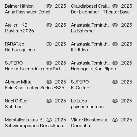
Balmer Hählen
2025
Claudiabasel Grafik + Interaktion
2025
CH
CH
Anna Fasshauer: Done!
Der Liebhaber – Theater Basel
Atelier HKB
2025
Anastasia Temirkhan
2025
CH
CH
Playtime 2025
La Bohème
PARAT.cc
2025
Anastasia Temirkhan
2025
D
CH
Rathausgalerie
Il Trittico
SUPERO
2025
Anastasia Temirkhan
2025
CH
CH
Hodler. Un modèle pour l’art suisse
Homage to Kari Piippo
Abhash Mittal
2025
SUPERO
2025
CH
CH
Kein Kino Lecture Series FS25
K-Culture
Noel Grüter
2025
Le Labo
2025
CH
CH
Sichtbar
psychomanteon
Marstaller Lukas, Béla Meiers
2025
Viktor Briestensky
2025
A
D
Schwimmparade Donaukanal 2025
Oooohhh