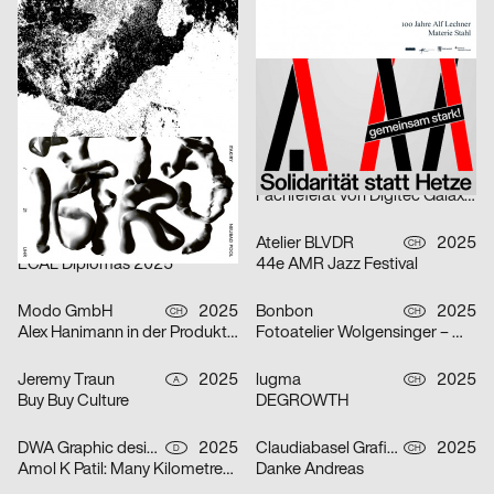
Johnson / Kingston
2025
Wagenbreth Henning
2025
CH
D
Fumetto Comic Festival 2025
30 Jahre Haus Schwarzenberg
Samuel Weidmann
2025
Benoît Brun
2025
CH
CH
FÜR ALLE (statt wenige)
ECAL Open Day 2025
Audretsch Massimiliano
2025
Kerschbaum Philip, Fawad Qadire
2025
D
CH
BEYOND
Fachreferat von Digitec Galaxus „Fast alles für fast jede*n“
Benoît Brun
2025
Atelier BLVDR
2025
CH
CH
ECAL Diplomas 2025
44e AMR Jazz Festival
Modo GmbH
2025
Bonbon
2025
CH
CH
Alex Hanimann in der Produktionshalle von Tobias Lenggenhager
Fotoatelier Wolgensinger – Mit vier Augen
Jeremy Traun
2025
lugma
2025
A
CH
Buy Buy Culture
DEGROWTH
DWA Graphic design department
2025
Claudiabasel Grafik + Interaktion
2025
D
CH
Amol K Patil: Many Kilometres – Several Words
Danke Andreas