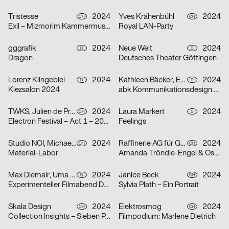
Tristesse
2024
Yves Krähenbühl
2024
CH
CH
Exil – Mizmorim Kammermusik Festival Basel
Royal LAN-Party
gggrafik
2024
Neue Welt
2024
D
D
Dragon
Deutsches Theater Göttingen
Lorenz Klingebiel
2024
Kathleen Bäcker, Emma Dreiucker, Julius Geyer, Max Reichert
2024
D
D
Kiezsalon 2024
abk Kommunikationsdesign Workshops
TWKS, Julien de Preux, Mathilde Veuthey
2024
Laura Markert
2024
CH
D
Electron Festival – Act 1 – 2024
Feelings
Studio NOI, Michael Lio
2024
Raffinerie AG für Gestaltung
2024
CH
CH
Material-Labor
Amanda Tröndle-Engel & Oskar Tröndle
Max Diemair, Uma Grotrian-Steinweg
2024
Janice Beck
2024
D
CH
Experimenteller Filmabend Dunst
Sylvia Plath – Ein Portrait
Skala Design
2024
Elektrosmog
2024
CH
CH
Collection Insights – Sieben Perspektiven
Filmpodium: Marlene Dietrich