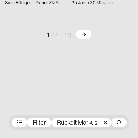
Sven Bösiger – Planet ZIZA
25 Jahre 20 Minuten
Weiter
1
2
3
…
13
Preisträger:innen
Filter
Rückelt Markus
Su