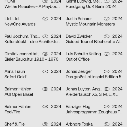
HOMI
2024
Gerrit Ludwig, Mélan Rouillon
2024
CH
D
We the Parasites – A Playbook to Complicity
Rundgang UdK Berlin 2024
Ltd. Ltd.
2024
Justin Scharer
2024
A
D
NewOne Awards
Mystic Mountain Monsters
Paul Jochum, Thomas Sieberer
2024
David Zwicker
2024
A
CH
Kellerstöckl – eine Architekturtypologie im Südburgenland
Guided Tour of Blécherette Airport
Dimitri Jeannottat, Marjeta Morinc
2024
Luis Schulte Kellinghaus, Julius Geyer, Max Reichert
2024
CH
D
Bieler Baukultur 1910 – 1970
Out of Office
Alina Traun
2024
Jonas Zesiger
2024
A
CH
Sofort Geld!
Das große Lottospiel Edition 5
Balmer Hählen
2024
Jonas Luyten, Angel Zahner
2024
CH
CH
AGI Open Basel
Kleidertausch XS, S, M, L, XL
Balmer Hählen
2024
Bänziger Hug
2024
CH
CH
Feel/Fire
Jahresprogramm Zeughaus Teufen 2024
Shelf & File
2024
Arbnore Toska
2024
CH
CH