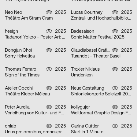
Neo Neo
2025
Lucas Courtney
2025
CH
CH
Théâtre Am Stram Gram
Zentral- und Hochschulbibliothek Luzern
hesign
2025
Badesaison
2025
D
CH
Tadanori Yokoo – Poster Art: Original Posters from 1965 – 2025
Sonic Matter Festival 2025
Dongjun Choi
2025
Claudiabasel Grafik + Interaktion
2025
CH
CH
Sorry Helvetica
Turandot – Theater Basel
Thomas Ferraro
2025
Troxler Niklaus
2025
D
CH
Sign of the Times
Umdenken
Atelier Cocchi
2025
Neue Gestaltung
2025
CH
D
Théâtre Kleber Méleau
Sinfoniekonzerte Spielzeit 2025/26
Peter Aurelia
2025
kollygujer
2025
CH
CH
Verleihung von Kultur- und Förderpreis und Goldener Ehrenmedaille 2025 des Kantons Zürich
Weltformat Graphic Design Festival 2025
onlab
2025
Carina Güttler
2025
CH
D
Unus pro omnibus, omnes pro uno
Start in 1 Minute