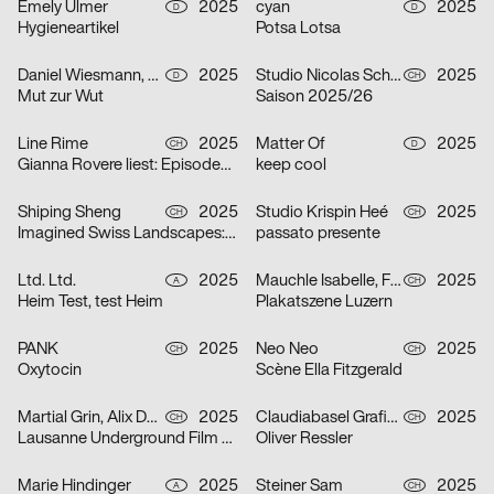
Emely Ulmer
2025
cyan
2025
D
D
Hygieneartikel
Potsa Lotsa
Daniel Wiesmann, Radziejewski Robert
2025
Studio Nicolas Schaltegger/DNA.work
2025
D
CH
Mut zur Wut
Saison 2025/26
Line Rime
2025
Matter Of
2025
CH
D
Gianna Rovere liest: Episoden von Alltagselefanten
keep cool
Shiping Sheng
2025
Studio Krispin Heé
2025
CH
CH
Imagined Swiss Landscapes: Perspectives and Edges in Image Collage
passato presente
Ltd. Ltd.
2025
Mauchle Isabelle, Felix Pfäffli, Brechbühl Erich
2025
A
CH
Heim Test, test Heim
Plakatszene Luzern
PANK
2025
Neo Neo
2025
CH
CH
Oxytocin
Scène Ella Fitzgerald
Martial Grin, Alix Debraine
2025
Claudiabasel Grafik + Interaktion
2025
CH
CH
Lausanne Underground Film & Music Festival 2025
Oliver Ressler
Marie Hindinger
2025
Steiner Sam
2025
A
CH