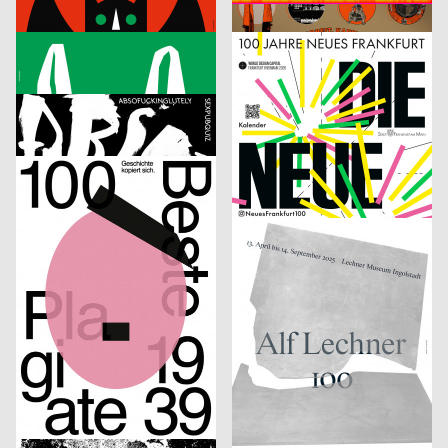
Der kleine Vampir
Die Zirkulation von Arbeit, Kapital und Leben als Lieferkette – Alice Creischer & Andreas Siekmann
Neue Gestaltung
2025
Bureau Sandra Doeller
2025
D
D
Bezahlt wird nicht
100 Jahre Neues Frankfurt
Fons Hickmann
2025
Melissa Frongillo
2025
D
CH
Absofuckinglutely
7e Tourne-Films Festival Lausanne
Roland Radschopf, Florian Kowatz
2025
cyan
2025
A
D
100 Beste Plagiate – Geschichte kopiert sich
cyan work 1990 – 2025
Simon Bode, Rasmus von Götz
2025
OFF OFFICE
2025
D
D
Double U
Alf Lechner 100 – Materie Stahl
Lukas Ruprecht
2025
Anastasia Temirkhan
2025
D
CH
Bachelorprojekt „NEW FACES“
ESAD Conference. Semantic Shapes
Onari Projects
2025
Badesaison
2025
CH
CH
Confoederatio
1. Mai 2025
Studio Speranza
2025
Shiping Sheng
2025
CH
CH
Elian Zeitel + Itakiry
From Letter to Gesture