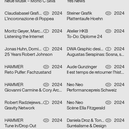
Neue Musik – Mono C Silva
Yes News
Claudiabasel Grafik + Interaktion
2024
Steiner Grafik
2024
CH
CH
L’incoronazione di Poppea
Plattentaufe Hoehn
Moritz Geyer, Marc Roecker
2024
Atelier HKB
2024
D
CH
Listening the Internet
To-Do: Diplome 24
Jonas Huhn, Dominik Keller, Michael Satter
2024
DWA Graphic design department
2024
D
D
25 Years Robert Johnson
Augustas Serapinas: Sosna, swierk i osika
HAMMER
2024
Aude Gunzinger
2024
CH
CH
Reto Pulfer: Fachzustand
Il est temps de retourner l’histoire
HAMMER
2024
Neo Neo
2024
CH
CH
Giovanni Carmine & Cory Arcangel: ALL I EAT IN A DAY
Performancepreis Schweiz
Robert Radziejewski, Michal Veltruský
2024
Neo Neo
2024
D
CH
Gravity Network
Scène Ella Fitzgerald
HAMMER
2024
Daniela Droz & Tonatiuh Ambrosetti, Neo Neo
2024
CH
CH
Tune In/Drop Out
Surréalisme & Design