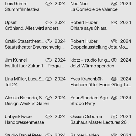
Loïs Grimm
2024
Neo Neo
2024
CH
CH
Stummfilmfestival
La Comédie de Valence
Upset
2024
Robert Huber
2024
CH
CH
Grönland. Alles wird anders
Chiara says Chiara
Grafik Staatstheater Braunschweig, Running Water Creative Group, Studio Max Kuwertz
2024
Robert Huber
2024
D
CH
Staatstheater Braunschweig „Die Hölle ist leer, alle Teufel sind hier“
Doppelausstellung Jota Mombaça & Steffani Jemison
Jim Kühnel
2024
klotz – studio für gestaltung
2024
D
D
Institut fuer Zukunft – Programmplakate
Jetzt Wärme spenden
Lina Müller, Luca Schenardi, Wietlisbach Sophie
2024
Yves Krähenbühl
2024
CH
CH
Tell 24
Fischermätteli Hood Gäng Turbo-Tour
Alessio Borando, Sino Borando
2024
Your Standard Agency
2024
CH
CH
Design Week St.Gallen
Strobo Party
babyinktwice
2024
Ossian Osborne
2024
CH
D
Handpressenmesse
Bauhaus Master Lectures 2024
Studio Daniel Peter, Alice Kolb
2024
Balmer Hählen
2024
CH
CH