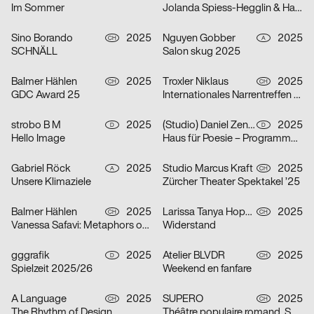
Im Sommer
Jolanda Spiess-Hegglin & Hansi Voigt lesen aus „Meistgeklickt“
Sino Borando
2025
Nguyen Gobber
2025
CH
A
SCHNÄLL
Salon skug 2025
Balmer Hählen
2025
Troxler Niklaus
2025
CH
CH
GDC Award 25
Internationales Narrentreffen Willisau
strobo B M
2025
(Studio) Daniel Zenker
2025
D
D
Hello Image
Haus für Poesie – Programmkampagne September/Oktober 2025
Gabriel Röck
2025
Studio Marcus Kraft
2025
A
CH
Unsere Klimaziele
Zürcher Theater Spektakel ’25
Balmer Hählen
2025
Larissa Tanya Hoppeler
2025
CH
CH
Vanessa Safavi: Metaphors of Gravity
Widerstand
gggrafik
2025
Atelier BLVDR
2025
D
CH
Spielzeit 2025/26
Weekend en fanfare
A Language
2025
SUPERO
2025
CH
CH
The Rhythm of Design
Théâtre populaire romand, Saison 2025/26