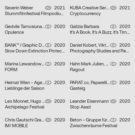
Severin Weber
2021
KUBA Creative Services
2021
CH
CH
Stummfilmfestival Filmpodium Zürich
Cryptocurrency
Gedvile Tamosiunaite, Jelena Luise, Shuaitong Zong
2020
Galizia Barbara
2020
D
D
Opulence
It’s A Book, It’s A Buzz, It’s Time to Discuss
BANK™ / Graphic Design Today
2020
Daniel Kobert, Viktor Lentzen
2020
D
D
Slow Down Extinction Protect Biodiversity
Photography Studies and Research
Marina Lewandowska
2020
Hahn Mark Julien, Kormann Raffael
2020
A
D
FORM
Ragout
Heimat Wien – Agentur für Veränderung
2020
PARAT.cc, Paparelli Nolan
2020
A
D
Lieblinge der Saison
Gasteig
Leo Monnet, Hugo Jauffret
2020
Leander Eisenmann
2020
CH
CH
Archipelago Festival
Stop Asad
Chris Gautschi Graphic & Editorial design
2020
Beton – Gruppe für Gestaltung
2020
CH
A
IM/ MOBILE
Zwischenräume Festival