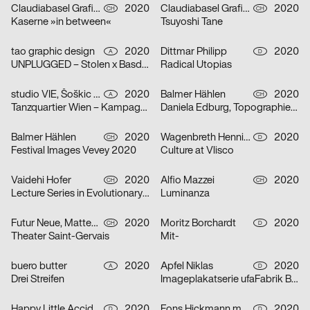
Claudiabasel Grafik & Interaktion
2020
Claudiabasel Grafik & Interaktion
2020
CH
CH
Kaserne »in between«
Tsuyoshi Tane
tao graphic design
2020
Dittmar Philipp
2020
A
D
UNPLUGGED – Stolen x Basdban
Radical Utopias
studio VIE, Šoškic Katarina, Scherabon Herwig
2020
Balmer Hählen
2020
A
CH
Tanzquartier Wien – Kampagne Camilla Schielin
Daniela Edburg, Topographies of Transformation
Balmer Hählen
2020
Wagenbreth Henning
2020
CH
D
Festival Images Vevey 2020
Culture at Vlisco
Vaidehi Hofer
2020
Alfio Mazzei
2020
CH
CH
Lecture Series in Evolutionary Ecology
Luminanza
Futur Neue, Matteo Venet
2020
Moritz Borchardt
2020
CH
D
Theater Saint-Gervais
Mit-
buero butter
2020
Apfel Niklas
2020
A
D
Drei Streifen
Imageplakatserie ufaFabrik Berlin
Happy Little Accidents
2020
Fons Hickmann m23
2020
D
D