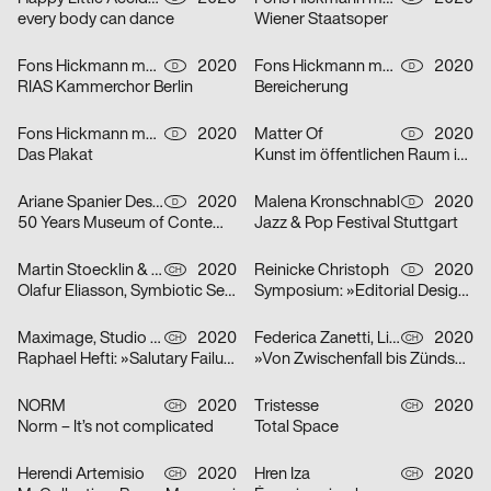
every body can dance
Wiener Staatsoper
Fons Hickmann m23
2020
Fons Hickmann m23
2020
D
D
RIAS Kammerchor Berlin
Bereicherung
Fons Hickmann m23
2020
Matter Of
2020
D
D
Das Plakat
Kunst im öffentlichen Raum in Stuttgart
Ariane Spanier Design
2020
Malena Kronschnabl
2020
D
D
50 Years Museum of Contemporary Art Skopje
Jazz & Pop Festival Stuttgart
Martin Stoecklin & Melina Wilson
2020
Reinicke Christoph
2020
CH
D
Olafur Eliasson, Symbiotic Seeing, Kunsthaus Zürich
Symposium: »Editorial Design Now«
Maximage, Studio Raphael Hefti
2020
Federica Zanetti, Linggi Annina
2020
CH
CH
Raphael Hefti: »Salutary Failures«
»Von Zwischenfall bis Zündschnur« – Sammlungsausstellung der Hochschule Luzern – Design & Kunst
NORM
2020
Tristesse
2020
CH
CH
Norm – It’s not complicated
Total Space
Herendi Artemisio
2020
Hren Iza
2020
CH
CH