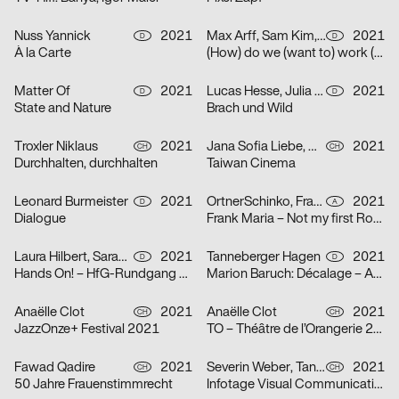
Nuss Yannick
2021
Max Arff, Sam Kim, Dokho Shin
2021
D
D
À la Carte
(How) do we (want to) work (together) (as (socially engaged) designers (students and neighbors)) (in neoliberal times)?
Matter Of
2021
Lucas Hesse, Julia Löffler
2021
D
D
State and Nature
Brach und Wild
Troxler Niklaus
2021
Jana Sofia Liebe, Wetli Tanaka Minami
2021
CH
CH
Durchhalten, durchhalten
Taiwan Cinema
Leonard Burmeister
2021
OrtnerSchinko, Frank Maria
2021
D
A
Dialogue
Frank Maria – Not my first Rodeo
Laura Hilbert, Sarah Stendel
2021
Tanneberger Hagen
2021
D
D
Hands On! – HfG-Rundgang 2021
Marion Baruch: Décalage – Ausstellung in der der HGB Galerie
Anaëlle Clot
2021
Anaëlle Clot
2021
CH
CH
JazzOnze+ Festival 2021
TO – Théâtre de l’Orangerie 2021
Fawad Qadire
2021
Severin Weber, Tanja Vogt, Elia Geiger, Ladina Döring, Nicola Canziani
2021
CH
CH
50 Jahre Frauenstimmrecht
Infotage Visual Communication 2021 Zürcher Hochschule der Künste