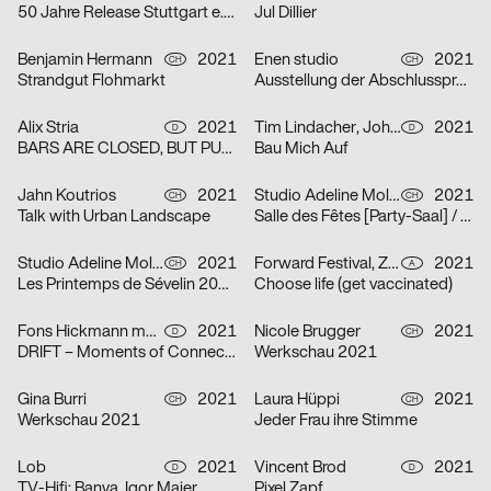
50 Jahre Release Stuttgart e. V.
Jul Dillier
Benjamin Hermann
2021
Enen studio
2021
CH
CH
Strandgut Flohmarkt
Ausstellung der Abschlussprojekte 2021 HEAD
Alix Stria
2021
Tim Lindacher, Johannes Schreiner
2021
D
D
BARS ARE CLOSED, BUT PUB IS OPEN! [Bars sind geschlossen, doch PUB ist geöfffnet!]
Bau Mich Auf
Jahn Koutrios
2021
Studio Adeline Mollard
2021
CH
CH
Talk with Urban Landscape
Salle des Fêtes [Party-Saal] / Orphelins [Waisen]
Studio Adeline Mollard
2021
Forward Festival, ZWUPP, Maša Stanic
2021
CH
A
Les Printemps de Sévelin 2021 [Sévelin-Frühling 2021]
Choose life (get vaccinated)
Fons Hickmann m23
2021
Nicole Brugger
2021
D
CH
DRIFT – Moments of Connection
Werkschau 2021
Gina Burri
2021
Laura Hüppi
2021
CH
CH
Werkschau 2021
Jeder Frau ihre Stimme
Lob
2021
Vincent Brod
2021
D
D
TV-Hifi: Banya, Igor Maier
Pixel Zapf