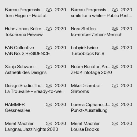
Bureau Progressiv visuelle Kommunikation
2020
Bureau Progressiv visuelle Kommunikation
2020
D
D
Tom Hegen – Habitat
smile for a while – Public Poster Gallery Reloaded
Huhn Jonas, Keller Dominik
2020
Nora Steffen
2020
D
CH
Tokonoma Preview
kö-ember / Stein-Mensch
FAN Collective
2020
babyinktwice
2020
D
CH
FAN No. 2 RESIDENCE
Turboblock Nr. 8
Sonja Schwarz
2020
Noam Benatar, Anamaria Fernandez, Vilté Jurgutyté, Keller Samara
2020
D
CH
Ästhetik des Designs
ZHdK Infotage 2020
Design Studio Thom Pfister
2020
Mike Dziambor
2020
CH
D
La Trouvaille – »ready-to-wear«
Shrooms
HAMMER
2020
Lorena Cipriano, Julia Hoogkamer
2020
CH
CH
Gessnerallee
Punkt-Ausstellung
Meret Mächler
2020
Meret Mächler
2020
CH
CH
Langnau Jazz Nights 2020
Louise Brooks