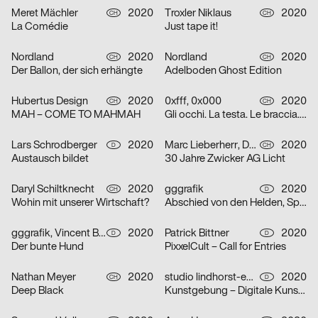
Meret Mächler
2020
Troxler Niklaus
2020
CH
CH
La Comédie
Just tape it!
Nordland
2020
Nordland
2020
CH
CH
Der Ballon, der sich erhängte
Adelboden Ghost Edition
Hubertus Design
2020
0xfff, 0x000
2020
CH
CH
MAH – COME TO MAHMAH
Gli occhi. La testa. Le braccia. Le mani. Il cuore. Grazie.
Lars Schrodberger
2020
Marc Lieberherr, David Zwicker
2020
D
CH
Austausch bildet
30 Jahre Zwicker AG Licht
Daryl Schiltknecht
2020
gggrafik
2020
CH
D
Wohin mit unserer Wirtschaft?
Abschied von den Helden, Spielzeit 19/20
gggrafik, Vincent Brod
2020
Patrick Bittner
2020
D
D
Der bunte Hund
PixxelCult – Call for Entries
Nathan Meyer
2020
studio lindhorst-emme
2020
CH
D
Deep Black
Kunstgebung – Digitale Kunstauktion