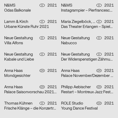
N&MS
2021
N&MS
2021
D
D
Odas Balkonale
Instagrampier – Pierfrancesco Celada
Lamm & Kirch
2021
Maria Ziegelböck, Neue Gestaltung
2021
D
D
Urbane Künste Ruhr 2021
Das Theater Erlangen – Spielzeit 2021/22
Neue Gestaltung
2021
Neue Gestaltung
2021
D
D
Villa Alfons
Nabucco
Neue Gestaltung
2021
Neue Gestaltung
2021
D
D
Kabale und Liebe
Der Widerspenstigen Zähmung
Anna Haas
2021
Anna Haas
2021
CH
CH
Mondgesichter
Palace November/Dezember 2021
Anna Haas
2021
Philipp Aebischer
2021
CH
CH
Palace Saisonvorschau 2021/22
Restart – Montreux Jazz Festival 2021
Thomas Kühnen
2021
ROLE Studio
2021
D
CH
Frische Klänge – die Konzertreihe
Young Dance Festival