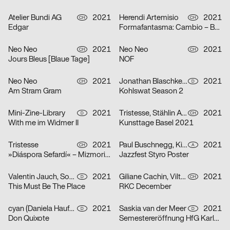
Atelier Bundi AG
2021
Herendi Artemisio
2021
CH
CH
Edgar
Formafantasma: Cambio – Baum, Holz, Mensch
Neo Neo
2021
Neo Neo
2021
CH
CH
Jours Bleus [Blaue Tage]
NOF
Neo Neo
2021
Jonathan Blaschke, Bruno Jacoby
2021
CH
D
Am Stram Gram
Kohlswat Season 2
Mini-Zine-Library
2021
Tristesse, Stählin Alena
2021
D
CH
With me im Widmer II
Kunsttage Basel 2021
Tristesse
2021
Paul Buschnegg, Kilian Hanappi, Marcus Wagner
2021
CH
A
»Diáspora Sefardí« – Mizmorim Kammermusik Festival
Jazzfest Styro Poster
Valentin Jauch, Sonia González
2021
Giliane Cachin, Vilté Jurgutyté
2021
D
CH
This Must Be The Place
RKC December
cyan (Daniela Haufe + Detlef Fiedler)
2021
Saskia van der Meer
2021
D
D
Don Quixote
Semestereröffnung HfG Karlsruhe