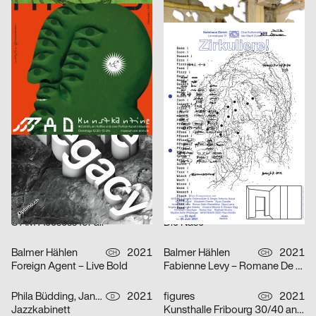
Human Parasite
Etudes d’espace [Raumstudien] n° 1-52 – Visarte Vaud
DIA Studio
2021
Vinzenz Meyner
2021
CH
CH
Optimo – Antique Legacy
Zirkuliere! Eine Konspiration
Isabell Hammelbeck, Jana Michael
2021
2xGoldstein
2021
D
D
Artificial Sexism
Architecture Infrastructure Landscape – Construction and Representation of the Territory in Latin America [Architektur Infrastruktur Landschaft – Konstruktion und Repräsentation des Territoriums in Lateinamerika]
Adele Stroh
2021
Maximage
2021
D
CH
Geburt erfolgreich – das Leben ist kein Robinson Club
ARSENIC Saison 2021–2022
3007
2021
3007
2021
A
A
Frauen der Wiener Werkstätte
Rechnitz (Anđeo uništenja) / Rechnitz (Der Würgeengel) by Elfriede Jelinek
Claudiabasel Grafik & Interaktion
2021
Claudiabasel Grafik & Interaktion
2021
CH
CH
S AM Accsess for all
Die Nase
Balmer Hählen
2021
Balmer Hählen
2021
CH
CH
Foreign Agent – Live Bold
Fabienne Levy – Romane De Watteville
Phila Büdding, Jana Rzehak
2021
figures
2021
D
CH
Jazzkabinett
Kunsthalle Fribourg 30/40 ans Jubilé