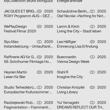
MyCollection: Bruno Monguzzi
Énergie animale
JACQUES ET BRIGITTE
2020
Schaubühne Berlin, Olaf Nicolai
2020
CH
D
ROXY Programm AUG – DEZ 2020
Olaf Nicolai: »Nothing for Nothing/Try again«
WePlayDesign
2020
Lamm & Kirch
2020
CH
D
Festival Filmar 2020
Living the City – Stadt leben
Siyu Mao
2020
Lea Häfliger
2020
D
CH
Instandsetzung – Umlauftank 2
Erinnerung Lisa Erfindung
Raffinerie AG für Gestaltung
2020
Bueronardin
2020
CH
A
56. Solothurner Filmtage Home Edition
Vienna Design Week
Heynen Martin
2020
Stahl R
2020
CH
D
Lesen für Bier
Imagine the City
Studio Terhedebrügge
2020
Christian Knöpfel
2020
D
CH
Europäischer Kultursommer Fellbach
Living Library
Radziejewski Robert
2020
Yui Yamagishi
2020
D
D
Fragmentation – Frammenti di Due
DREAMS REFLECT OUR THOUGHTS