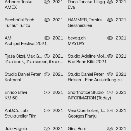
Arbnore Toska
2021
Dana Tanaka-Lingg
2021
CH
CH
AMEX
Eva
Brechbühl Erich
2021
HAMMER, Tomiris Shyngyssova
2021
CH
CH
Tür auf Tür zu
Gessnerallee
AMI
2021
bevog.ch
2021
CH
CH
Archipel Festival 2021
MAYDAY
Tjaša Cizej, Max Gültig, Laura Hähnel, Basil Haug
2021
Studio Adeline Mollard, Coboi
2021
D
CH
it’s a book, it’s a screen, it’s a space in between
Bad Bonn Kilbi 2021
Studio Daniel Peter
2021
Studio Daniel Peter
2021
CH
CH
Kofmehl
Fleisch – Eine Ausstellung zum Innenleben
Enrico Bravi
2021
Shortnotice Studio
2021
A
D
KM 60
INFORMATION (Today)
AnDiCo Lab
2021
Vera Oberholzer, Tonja Wüthrich
2021
CH
CH
Struktureller Film
Georges Franju
Jule Hägele
2021
Gina Burri
2021
D
CH