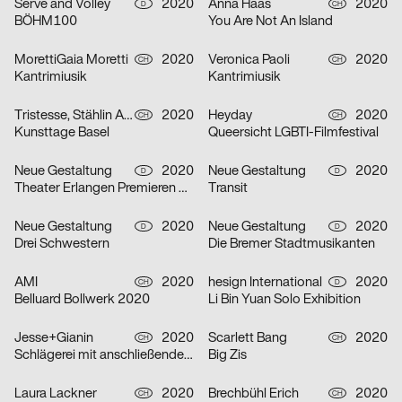
Serve and Volley
2020
Anna Haas
2020
D
CH
BÖHM100
You Are Not An Island
MorettiGaia Moretti
2020
Veronica Paoli
2020
CH
CH
Kantrimiusik
Kantrimiusik
Tristesse, Stählin Alena
2020
Heyday
2020
CH
CH
Kunsttage Basel
Queersicht LGBTI-Filmfestival
Neue Gestaltung
2020
Neue Gestaltung
2020
D
D
Theater Erlangen Premieren 20/21
Transit
Neue Gestaltung
2020
Neue Gestaltung
2020
D
D
Drei Schwestern
Die Bremer Stadtmusikanten
AMI
2020
hesign International
2020
CH
D
Belluard Bollwerk 2020
Li Bin Yuan Solo Exhibition
Jesse+Gianin
2020
Scarlett Bang
2020
CH
CH
Schlägerei mit anschließender Diskussion
Big Zis
Laura Lackner
2020
Brechbühl Erich
2020
CH
CH