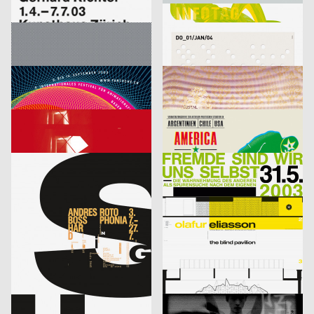
Richter
Infotag
labor b – Netzwerk für Gestaltung
2003
designliga
2003
D
D
Focus Award 2003 – Ausschreibung
Veranstaltungsplakat Sylvester
Bringolf Irion Vögeli
2003
Sascha Brossmann, Heike Grebin, Matthias Hübner, Johanna Leuner
2003
CH
D
Fantoche 03
Von Fall zu Fall: lust.nl
blotto design
2003
tarzanundjane
2003
D
CH
Kontrapunkt – Die Architektur von Daniel Libeskind
America, Amerikkka
cyan (Daniela Haufe + Detlef Fiedler)
2003
cyan (Daniela Haufe + Detlef Fiedler)
2003
D
D
aus der Serie: singuhr – hörgalerie in parochial (2003-2 und 2003-4)
fremde sind wir uns selbst – ein interreligiöser dialog
cyan (Daniela Haufe + Detlef Fiedler)
2003
cyan (Daniela Haufe + Detlef Fiedler)
2003
D
D
20 Jahre Freunde guter Musik
olafur eliasson – the blind pavillon
cyan (Daniela Haufe + Detlef Fiedler)
2003
büro diffus GmbH
2003
D
D
better days
Media-Space 03
blotto design
2003
hesign
2003
D
D
Geistiger Explosivstoff (Recht, von dem man…)
An Estranged Paradise