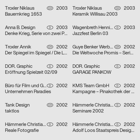
Troxler Niklaus
2003
Troxler Niklaus
2003
CH
CH
Bauernkrieg 1653
Keramik Willisau 2003
Anna B. Design
2003
Wagenbreth Henning
2003
D
D
Denke Krieg, Serie von zwei Plakaten
Jazzfest Berlin 03
Troxler Annik
2002
Guye Benker Werbeagentur AG BSW
2002
CH
CH
Der Spiegel im Spiegel / Die Leiden des Jungwerdens / Die Muse mit der scharfen Zunge – Serie von dr
Die Weltwoche Promis – Serie von drei Plakaten
DOR. Graphic
2002
DOR. Graphic
2002
D
D
Eröffnung Spielzeit 02/09
GARAGE PANKOW
Büro für Film und Gestaltung
2002
KMS Team GmbH
2002
D
D
Unternehmen Paradies
Kampagne – Pinakothek der Moderne – Serie von zwei Plakaten
Tank Design
2002
Hämmerle Christiane, Timo Thurner
2002
CH
D
taktlos
Seminare 2002
Hämmerle Christiane, Timo Thurner
2002
Hämmerle Christiane, Timo Thurner
2002
D
D
Reale Fotografie
Adolf Loos Staatspreis Design 2001