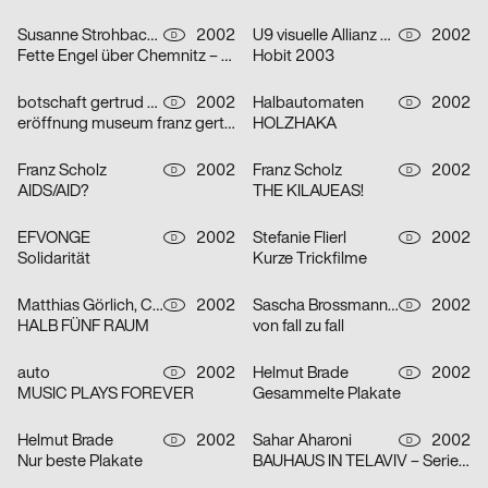
Susanne Strohbach, Ralf Wolfermann
2002
U9 visuelle Allianz GmbH
2002
D
D
Fette Engel über Chemnitz – Serie von vier Plakaten
Hobit 2003
botschaft gertrud nolte visuelle kommunikation und beratung
2002
Halbautomaten
2002
D
D
eröffnung museum franz gertsch
HOLZHAKA
Franz Scholz
2002
Franz Scholz
2002
D
D
AIDS/AID?
THE KILAUEAS!
EFVONGE
2002
Stefanie Flierl
2002
D
D
Solidarität
Kurze Trickfilme
Matthias Görlich, Charalampos Lazos
2002
Sascha Brossmann, Heike Grebin, Nina Lehmann
2002
D
D
HALB FÜNF RAUM
von fall zu fall
auto
2002
Helmut Brade
2002
D
D
MUSIC PLAYS FOREVER
Gesammelte Plakate
Helmut Brade
2002
Sahar Aharoni
2002
D
D
Nur beste Plakate
BAUHAUS IN TELAVIV – Serie von drei Plakaten