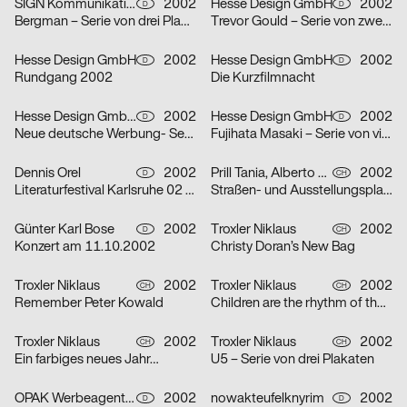
SIGN Kommunikation GmbH
2002
Hesse Design GmbH
2002
D
D
Bergman – Serie von drei Plakaten
Trevor Gould – Serie von zwei Plakaten
Hesse Design GmbH
2002
Hesse Design GmbH
2002
D
D
Rundgang 2002
Die Kurzfilmnacht
Hesse Design GmbH, Arthur Marek, Guido Heffels, Christian Boros, nowakteufelknyrim
2002
Hesse Design GmbH
2002
D
D
Neue deutsche Werbung- Serie von drei Plakaten
Fujihata Masaki – Serie von vier Plakaten
Dennis Orel
2002
Prill Tania, Alberto Vieceli
2002
D
CH
Literaturfestival Karlsruhe 02 – Serie von drei Plakaten
Straßen- und Ausstellungsplakate: Stand der Dinge: Neustes Wohnen in Zürich – Serie von sechs Plakaten
Günter Karl Bose
2002
Troxler Niklaus
2002
D
CH
Konzert am 11.10.2002
Christy Doran’s New Bag
Troxler Niklaus
2002
Troxler Niklaus
2002
CH
CH
Remember Peter Kowald
Children are the rhythm of the world
Troxler Niklaus
2002
Troxler Niklaus
2002
CH
CH
Ein farbiges neues Jahr…
U5 – Serie von drei Plakaten
OPAK Werbeagentur
2002
nowakteufelknyrim
2002
D
D