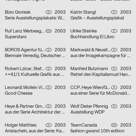
Büro Grotesk
2003
Katrin Stangl
2003
D
D
Serie Ausstellungsplakate: Wolfgang Vetten – Jürgen Paas – Kunstauktion
Grafik – Ausstellungsplakat
Ruf Lanz Werbeagentur AG
2003
Ulrike Steinke
2003
CH
D
Superstars
Buchhandlung El Libro
BOROS Agentur für Kommunikation
2003
Markwald & Neusitzer
2003
D
D
Biennale Venedig, Deutscher Pavillon
aus der Imagekampagne für die Deutsche Aidshilfe e.V.
Robert Lzicar, Stefanie Preis
2003
Manfred Butzmann
2003
D
D
++41/1 Kulturelle Grafik aus Zürich
Rettet den Kapitalismus! Handelt jetzt!
Leonardi.Wollein Visuelle Konzepte
2003
CCP, Heye Wien/GBK,Heye München
2003
D
A
Good Cheese
aus einer Serie für McDonalds Österreich (Gabeln)
Heye & Partner GmbH
2003
Wolf Dieter Pfennig
2003
D
D
aus der Serie Architektur der Obdachlosigkeit: Motiv Citylight/Motiv Litfaßsäule
Ausstellung WDP
Holger Matthies
2003
TeamCanada
2003
D
CH
Anstacheln, aus der Serie: Kammerspiele – typografische Themenplakate
fashion gwand 10th edition