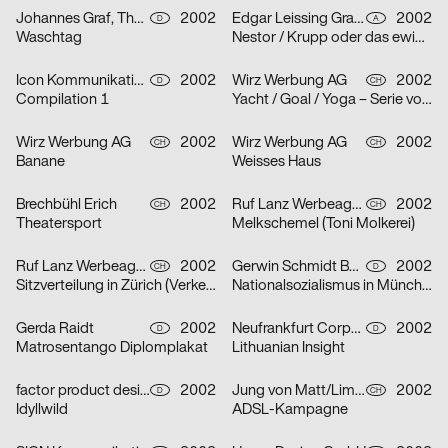
Johannes Graf, Thorsten Lehmann
2002
Edgar Leissing Grafik Design
2002
D
A
Waschtag
Nestor / Krupp oder das ewige Leben / Hartes Herz – Serie von drei Plakaten
Icon Kommunikationsdesign
2002
Wirz Werbung AG
2002
D
CH
Compilation 1
Yacht / Goal / Yoga – Serie von drei Plakaten
Wirz Werbung AG
2002
Wirz Werbung AG
2002
CH
CH
Banane
Weisses Haus
Brechbühl Erich
2002
Ruf Lanz Werbeagentur AG
2002
CH
CH
Theatersport
Melkschemel (Toni Molkerei)
Ruf Lanz Werbeagentur AG
2002
Gerwin Schmidt Büro für visuelle Gestaltung
2002
CH
D
Sitzverteilung in Zürich (Verkehrsbetriebe Zürich)
Nationalsozialismus in München
Gerda Raidt
2002
Neufrankfurt Corporate Design GmbH
2002
D
D
Matrosentango Diplomplakat
Lithuanian Insight
factor product designagentur
2002
Jung von Matt/Limmat AG
2002
D
CH
Idyllwild
ADSL-Kampagne