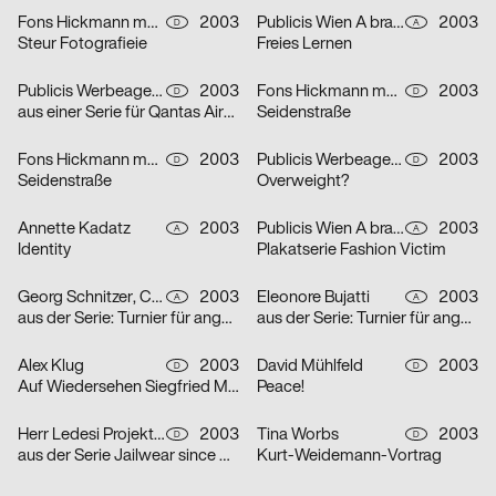
Fons Hickmann m23
2003
Publicis Wien A brand of Publicis Group Austria
2003
D
A
Steur Fotografieie
Freies Lernen
Publicis Werbeagentur GmbH
2003
Fons Hickmann m23
2003
D
D
aus einer Serie für Qantas Airways Limited: one-way
Seidenstraße
Fons Hickmann m23
2003
Publicis Werbeagentur GmbH
2003
D
D
Seidenstraße
Overweight?
Annette Kadatz
2003
Publicis Wien A brand of Publicis Group Austria
2003
A
A
Identity
Plakatserie Fashion Victim
Georg Schnitzer, Christoph Priglinger, Oliver Laric
2003
Eleonore Bujatti
2003
A
A
aus der Serie: Turnier für angewandten Fussball 3
aus der Serie: Turnier für angewandten Fussball 3
Alex Klug
2003
David Mühlfeld
2003
D
D
Auf Wiedersehen Siegfried Maser
Peace!
Herr Ledesi Projekt- und Werbeagentur
2003
Tina Worbs
2003
D
D
aus der Serie Jailwear since 1898: HAEFTLING Tasche
Kurt-Weidemann-Vortrag