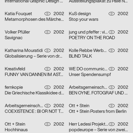
International Graphic Design Education Forum Beijin, China 2002 – Serie von zwei Plakaten
Ausstellungsplakat zu Palle Nielsen
Katia Fouquet
2002
KuS design
2002
D
D
Metamorphosen des Märchens
Stop your wars
Volker Pfüller
2002
jung und pfeffer : visuelle Kommunikation
2002
D
D
Savignac
POETRY ON THE ROAD
Katharina Mouratidi
2002
Kolle Rebbe Werbeagentur GmbH
2002
D
D
Globalisierung – Serie von drei Plakaten
BLIND TALK
Kreativfeld
2002
WE DO communication GmbH
2002
D
D
FUNNY VAN DANNEN IM ASTA – KELLER
Unser Spendensumpf
fernkopie
2002
Arbeitsgemeinschaft für visuelle und verbale Kommunikation Uwe Loesch
2002
D
D
Die Griechische Klassikidee der Wirklichkeit – Serie von zwei Plakaten
BEN OYNE. FOTOGRAF UND FILMEMACHER
Arbeitsgemeinschaft für visuelle und verbale Kommunikation Uwe Loesch
2002
Ott + Stein
2002
D
D
COEXISTENCE : BI OR NOT TO BE
Ott + Stein Posters from Berlin
Ott + Stein
2002
Herr Ledesi Projekt- und Werbeagentur
2002
D
D
Hochhinaus
popdeurope – Serie von zwei Plakaten