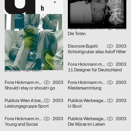
lmn
2003
i.de – Büro für Kommunikation
2003
D
D
Musica Viva Konzert 26.02.2003
Mitra Tabrizian Jenseits der Grenzen
Marion Blomeyer
2003
Fons Hickmann m23
2003
D
D
Gedächtnisbilder
Die Toten
HardCase Design
2003
Eleonore Bujatti
2003
D
A
Paradies No. 5
Schicklgruber alias Adolf Hitler
Franz Scholz
2003
Fons Hickmann m23, Klaus Hesse
2003
D
D
je besser man lebt…
11 Designer für Deutschland
Fons Hickmann m23
2003
Fons Hickmann m23
2003
D
D
Should i stay or should i go
Kleidersammlung
Publicis Wien A brand of Publicis Group Austria
2003
Publicis Werbeagentur GmbH
2003
A
D
Leistungsgruppe Sport
U-Boot
Fons Hickmann m23
2003
Publicis Werbeagentur GmbH
2003
D
D
Young and Social
Die Würze im Leben