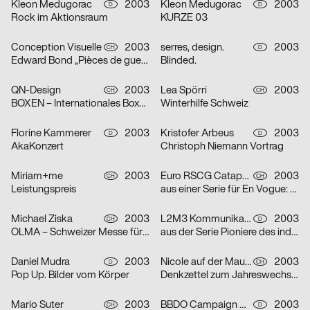
Kleon Medugorac
2003
Kleon Medugorac
2003
D
D
Rock im Aktionsraum
KURZE 03
Conception Visuelle
2003
serres, design.
2003
CH
D
Edward Bond „Pièces de guerre I-II“
Blinded.
QN-Design
2003
Lea Spörri
2003
CH
CH
BOXEN – Internationales Boxmeeting
Winterhilfe Schweiz
Florine Kammerer
2003
Kristofer Arbeus
2003
D
D
AkaKonzert
Christoph Niemann Vortrag
Miriam+me
2003
Euro RSCG Catapult AG Switzerland
2003
CH
CH
Leistungspreis
aus einer Serie für En Vogue: Fisch
Michael Ziska
2003
L2M3 Kommunikationsdesign
2003
CH
D
OLMA – Schweizer Messe für Land- und Milchwirtschaft 2003
aus der Serie Pioniere des industriellen Designs am Bodensee: Champs
Daniel Mudra
2003
Nicole auf der Mauer
2003
D
CH
Pop Up. Bilder vom Körper
Denkzettel zum Jahreswechsel: Mädchen
Mario Suter
2003
BBDO Campaign GmbH Düsseldorf
2003
CH
D