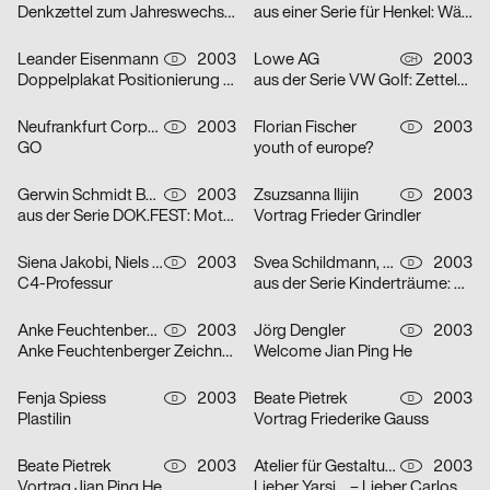
Denkzettel zum Jahreswechsel: Öl
aus einer Serie für Henkel: Wäscheklammern
Leander Eisenmann
2003
Lowe AG
2003
D
CH
Doppelplakat Positionierung – Design und Architektur, von der Ausbildung zum Beruf?
aus der Serie VW Golf: Zettelplakat
Neufrankfurt Corporate Design GmbH
2003
Florian Fischer
2003
D
D
GO
youth of europe?
Gerwin Schmidt Büro für visuelle Gestaltung
2003
Zsuzsanna Ilijin
2003
D
D
aus der Serie DOK.FEST: Motiv Schrei – Motiv Kuss
Vortrag Frieder Grindler
Siena Jakobi, Niels Verhaag
2003
Svea Schildmann, Kathrin Nahlik
2003
D
D
C4-Professur
aus der Serie Kinderträume: Feuerwehr
Anke Feuchtenberger
2003
Jörg Dengler
2003
D
D
Anke Feuchtenberger Zeichnungen
Welcome Jian Ping He
Fenja Spiess
2003
Beate Pietrek
2003
D
D
Plastilin
Vortrag Friederike Gauss
Beate Pietrek
2003
Atelier für Gestaltung
2003
D
D
Vortrag Jian Ping He
Lieber Yarsi… – Lieber Carlos… – Serie von zwei Plakaten