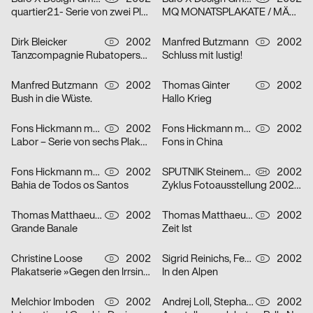
quartier21- Serie von zwei Plakaten
MQ MONATSPLAKATE / MÄRZ 2002 – Serie von zwei Plakaten
Dirk Bleicker
2002
Manfred Butzmann
2002
D
D
Tanzcompagnie Rubatoperson to person Premiere
Schluss mit lustig!
Manfred Butzmann
2002
Thomas Ginter
2002
D
D
Bush in die Wüste.
Hallo Krieg
Fons Hickmann m23
2002
Fons Hickmann m23
2002
D
D
Labor – Serie von sechs Plakaten
Fons in China
Fons Hickmann m23
2002
SPUTNIK Steinemann & Co.
2002
D
CH
Bahia de Todos os Santos
Zyklus Fotoausstellung 2002 in der Luzerner Designgalerie – Serie von drei Plakaten
Thomas Matthaeus Müller
2002
Thomas Matthaeus Müller
2002
D
D
Grande Banale
Zeit Ist
Christine Loose
2002
Sigrid Reinichs, Fenja Spiess
2002
D
D
Plakatserie »Gegen den Irrsinn«
In den Alpen
Melchior Imboden
2002
Andrej Loll, Stephanie Marx
2002
D
D