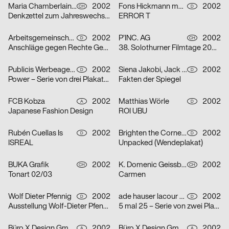
Maria Chamberlain, Fabienne Bissig, Ibrahim Hasan
2002
Fons Hickmann m23
2002
CH
D
Denkzettel zum Jahreswechsel: Letztes Abendmahl / Ohne Ausnahme / o. T. – Serie von drei Plakaten
ERROR T
Arbeitsgemeinschaft für visuelle und verbale Kommunikation Uwe Loesch
2002
P’INC. AG
2002
D
CH
Anschläge gegen Rechte Gewalt
38. Solothurner Filmtage 2003 – Serie von zwei Plakaten
Publicis Werbeagentur GmbH
2002
Siena Jakobi, Jack Kraska, Niels Verhaag
2002
D
D
Power – Serie von drei Plakaten
Fakten der Spiegel
FCB Kobza
2002
Matthias Wörle
2002
A
D
Japanese Fashion Design
ROI UBU
Rubén Cuellas Is
2002
Brighten the Corners Studio for Design
2002
D
D
ISREAL
Unpacked (Wendeplakat)
BUKA Grafik
2002
K. Domenic Geissbühler
2002
CH
CH
Tonart 02/03
Carmen
Wolf Dieter Pfennig
2002
ade hauser lacour kommunikationsgestaltung gmbh
2002
D
D
Ausstellung Wolf-Dieter Pfennig in der Galerie Sillack Dresden
5 mal 25 – Serie von zwei Plakaten
Büro X Design GmbH
2002
Büro X Design GmbH
2002
A
A