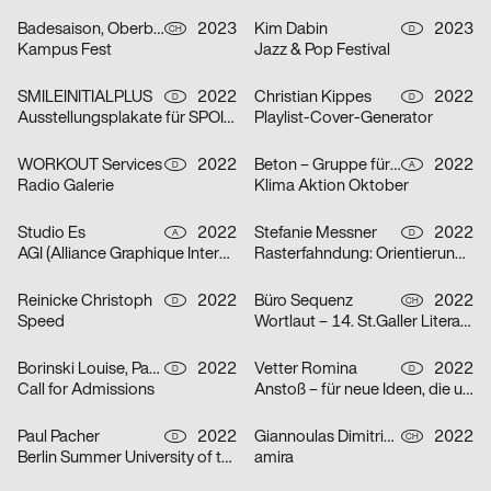
Badesaison, Oberberger Moriz
2023
Kim Dabin
2023
CH
D
Kampus Fest
Jazz & Pop Festival
SMILEINITIALPLUS
2022
Christian Kippes
2022
D
D
Ausstellungsplakate für SPOILER Aktionsraum in Berlin
Playlist-Cover-Generator
WORKOUT Services
2022
Beton – Gruppe für Gestaltung
2022
D
A
Radio Galerie
Klima Aktion Oktober
Studio Es
2022
Stefanie Messner
2022
A
D
AGI (Alliance Graphique Internationale)
Rasterfahndung: Orientierung & Chaos
Reinicke Christoph
2022
Büro Sequenz
2022
D
CH
Speed
Wortlaut – 14. St.Galler Literaturfestival
Borinski Louise, Paula Buškevica
2022
Vetter Romina
2022
D
D
Call for Admissions
Anstoß – für neue Ideen, die unsere Stadt verändern
Paul Pacher
2022
Giannoulas Dimitris, Dhillon Amrit
2022
D
CH
Berlin Summer University of the Arts 2023
amira