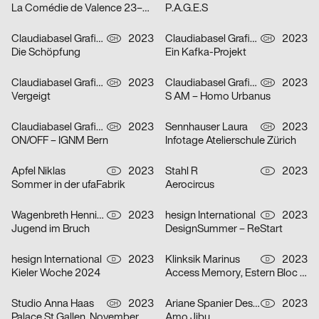
La Comédie de Valence 23–24
P.A.G.E.S
Claudiabasel Grafik & Interaktion
2023
Claudiabasel Grafik & Interaktion
2023
CH
CH
Die Schöpfung
Ein Kafka-Projekt
Claudiabasel Grafik & Interaktion
2023
Claudiabasel Grafik & Interaktion
2023
CH
CH
Vergeigt
S AM – Homo Urbanus
Claudiabasel Grafik & Interaktion
2023
Sennhauser Laura
2023
CH
CH
ON/OFF – IGNM Bern
Infotage Atelierschule Zürich
Apfel Niklas
2023
Stahl R
2023
D
D
Sommer in der ufaFabrik
Aerocircus
Wagenbreth Henning
2023
hesign International
2023
D
D
Jugend im Bruch
DesignSummer – ReStart
hesign International
2023
Klinksik Marinus
2023
D
D
Kieler Woche 2024
Access Memory, Estern Bloc #2
Studio Anna Haas
2023
Ariane Spanier Design
2023
CH
D
Palace St.Gallen, November & Dezember 2023
Amo Jibu