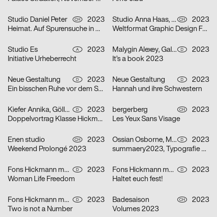
Studio Daniel Peter
2023
Studio Anna Haas, Herendi Artemisio, Johnson / Kingston, Claudiabasel Grafik & Interaktion, Prill Tania, Troxler Niklaus
2023
CH
CH
Heimat. Auf Spurensuche in Mitholz
Weltformat Graphic Design Festival 2023
Studio Es
2023
Malygin Alexey, Galizia Barbara
2023
A
D
Initiative Urheberrecht
It’s a book 2023
Neue Gestaltung
2023
Neue Gestaltung
2023
D
D
Ein bisschen Ruhe vor dem Sturm
Hannah und ihre Schwestern
Kiefer Annika, Göller Ira
2023
bergerberg
2023
D
CH
Doppelvortrag Klasse Hickmann
Les Yeux Sans Visage
Enen studio
2023
Ossian Osborne, Mehner Johanna
2023
CH
D
Weekend Prolongé 2023
summaery2023, Typografie & Schriftgestaltung
Fons Hickmann m23
2023
Fons Hickmann m23
2023
D
D
Woman Life Freedom
Haltet euch fest!
Fons Hickmann m23
2023
Badesaison
2023
D
CH
Two is not a Number
Volumes 2023