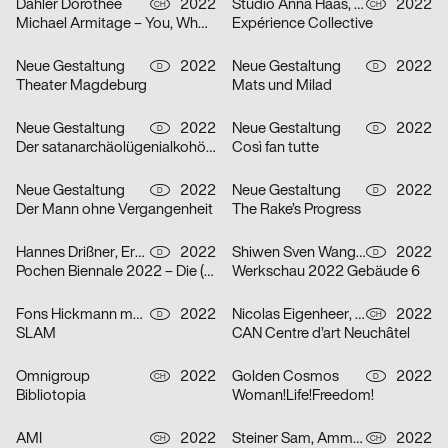
Dähler Dorothee
2022
Studio Anna Haas, Gina Burri
2022
CH
CH
Michael Armitage – You, Who are Still Alive
Expérience Collective
Neue Gestaltung
2022
Neue Gestaltung
2022
D
D
Theater Magdeburg
Mats und Milad
Neue Gestaltung
2022
Neue Gestaltung
2022
D
D
Der satanarchäolügenialkohöllische Wunschpunsch
Così fan tutte
Neue Gestaltung
2022
Neue Gestaltung
2022
D
D
Der Mann ohne Vergangenheit
The Rake’s Progress
Hannes Drißner, Erkan Elias
2022
Shiwen Sven Wang, Breidenich Friedrich
2022
D
D
Pochen Biennale 2022 – Die (neue) Vermessung der Welt
Werkschau 2022 Gebäude 6
Fons Hickmann m23
2022
Nicolas Eigenheer, Noémie Gygax (no-do), Sebastian Verdon
2022
D
CH
SLAM
CAN Centre d’art Neuchâtel
Omnigroup
2022
Golden Cosmos
2022
CH
D
Bibliotopia
Woman!Life!Freedom!
AMI
2022
Steiner Sam, Ammann Sirkka
2022
CH
CH