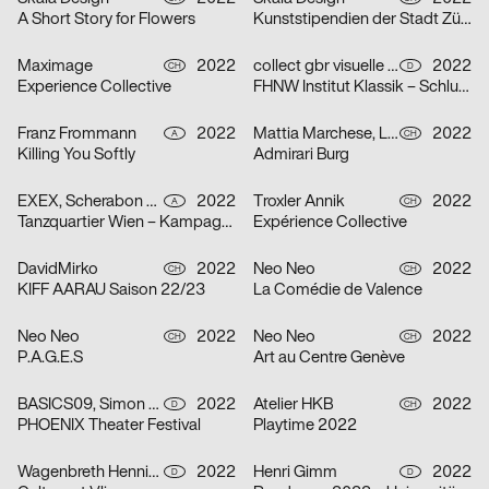
A Short Story for Flowers
Kunststipendien der Stadt Zürich 2022
Maximage
2022
collect gbr visuelle kommunikation
2022
CH
D
Experience Collective
FHNW Institut Klassik – Schlusskonzerte 2022
Franz Frommann
2022
Mattia Marchese, Lukas Lüdi
2022
A
CH
Killing You Softly
Admirari Burg
EXEX, Scherabon Herwig, Ilija Hvala, Anouk Rehorek, Erli Grünzweil, Joshua Alena Mallek
2022
Troxler Annik
2022
A
CH
Tanzquartier Wien – Kampagne Julia Müllner
Expérience Collective
DavidMirko
2022
Neo Neo
2022
CH
CH
KIFF AARAU Saison 22/23
La Comédie de Valence
Neo Neo
2022
Neo Neo
2022
CH
CH
P.A.G.E.S
Art au Centre Genève
BASICS09, Simon Hegenberg
2022
Atelier HKB
2022
D
CH
PHOENIX Theater Festival
Playtime 2022
Wagenbreth Henning
2022
Henri Gimm
2022
D
D