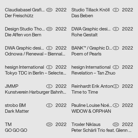
Claudiabasel Grafik & Interaktion, Lucian Kunz
2022
Studio Tillack Knöll
2022
CH
D
Der Freischütz
Das Beben
Design Studio Thom Pfister
2022
DWA Graphic design department
2022
CH
D
Die Affen von Bern
Rohe Gestalt
DWA Graphic design department
2022
BANK™ / Graphic Design Today
2022
D
D
Odnowa / Renewal – Biennale Zielona Góra 2022
Poem of Pearls
hesign International
2022
hesign International
2022
D
D
Tokyo TDC in Berlin – Selected artworks of the Tokyo TDC annual awards 2021 & 2022
Revelation – Tan Zhuo
JMMP
2022
Reinhardt Erik Anton
2022
D
D
Kunstverein Harburger Bahnhof
Time to Time
strobo BM
2022
Pauline Louise Noémi Jocher
2022
D
A
Dark Matter
WIDOW & ORPHAN
TM
2022
Troxler Niklaus
2022
CH
CH
GO GO GO
Peter Schärli Trio feat. Glenn Ferris