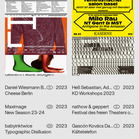
Laucke Siebein
2023
WePlayDesign
2023
D
CH
KinderKulturMonat 2023
Festival FILMAR 2023
Distaff Studio
2023
Bureau Progressiv visuelle Kommunikation
2023
D
D
I said ›Auf Wiedersehen‹ – 85 Jahre Kindertransport nach Großbritannien
Mut zur Wut – 12th International Poster Competition
Ballaschke Tim
2023
strobo BM
2023
D
D
Geschirrrückruf
Oscar Tuazon – Was wir brauchen
strobo BM
2023
Daniel Wiesmann Büro für Gestaltung
2023
D
D
Gestern! Heute. Morgen?
In C
Daniel Wiesmann Büro für Gestaltung
2023
Heß Sebastian, Adolphi Pirmin
2023
D
D
Cheese Berlin
KD Workshops 2023
Maximage
2023
nathow & geppert
2023
CH
D
New Season 23-24
Festival des freien Theaters ohne Haus
babyinktwice
2023
Gascón Kovács Daniel
2023
CH
A
Typographic Disillusion
Kältetelefon