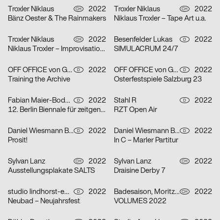
Troxler Niklaus
2022
Troxler Niklaus
2022
CH
CH
Bänz Oester & The Rainmakers
Niklaus Troxler – Tape Art u.a.
Troxler Niklaus
2022
Besenfelder Lukas
2022
CH
D
Niklaus Troxler – Improvisationen
SIMULACRUM 24/7
OFF OFFICE von Gross Lingemann GbR
2022
OFF OFFICE von Gross Lingemann GbR
2022
D
D
Training the Archive
Osterfestspiele Salzburg 23
Fabian Maier-Bode, Martin Wecke
2022
Stahl R
2022
D
D
12. Berlin Biennale für zeitgenössische Kunst
RZT Open Air
Daniel Wiesmann Büro für Gestaltung, Radziejewski Robert
2022
Daniel Wiesmann Büro für Gestaltung
2022
D
D
Prosit!
In C – Marler Partitur
Sylvan Lanz
2022
Sylvan Lanz
2022
CH
CH
Ausstellungsplakate SALTS
Draisine Derby 7
studio lindhorst-emme+hinrichs, Momo Egli
2022
Badesaison, Moritz Furger
2022
D
CH
Neubad – Neujahrsfest
VOLUMES 2022