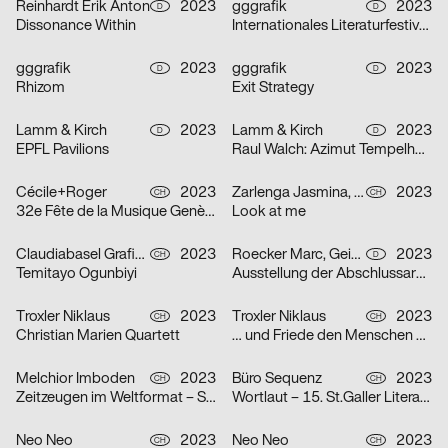
Reinhardt Erik Anton
2023
gggrafik
2023
D
D
Dissonance Within
Internationales Literaturfestival Berlin
gggrafik
2023
gggrafik
2023
D
D
Rhizom
Exit Strategy
Lamm & Kirch
2023
Lamm & Kirch
2023
D
D
EPFL Pavilions
Raul Walch: Azimut Tempelhof – Collective Kite Flying
Cécile+Roger
2023
Zarlenga Jasmina, Borando Alessio
2023
CH
CH
32e Fête de la Musique Genève
Look at me
Claudiabasel Grafik & Interaktion
2023
Roecker Marc, Geiss Linus
2023
CH
D
Temitayo Ogunbiyi
Ausstellung der Abschlussarbeiten Master Architektur & Diplome Design
Troxler Niklaus
2023
Troxler Niklaus
2023
CH
CH
Christian Marien Quartett
… und Friede den Menschen auf Erden
Melchior Imboden
2023
Büro Sequenz
2023
CH
CH
Zeitzeugen im Weltformat – Schweizer Plakatkunst
Wortlaut – 15. St.Galler Literaturfestival
Neo Neo
2023
Neo Neo
2023
CH
CH