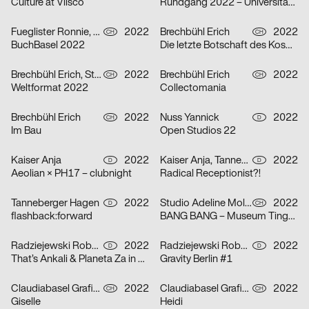
Culture at Vlisco
Rundgang 2022 – Universität der Künste Berlin
Fueglister Ronnie, Yves Graber, Christian Hofer
2022
Brechbühl Erich
2022
CH
CH
BuchBasel 2022
Die letzte Botschaft des Kosmonauten an die Frau, die er einst in der ehemaligen Sowjetunion liebte
Brechbühl Erich, Studio Feixen, Schaub Josh
2022
Brechbühl Erich
2022
CH
CH
Weltformat 2022
Collectomania
Brechbühl Erich
2022
Nuss Yannick
2022
CH
D
Im Bau
Open Studios 22
Kaiser Anja
2022
Kaiser Anja, Tanneberger Hagen
2022
D
D
Aeolian × PH17 – clubnight
Radical Receptionist?!
Tanneberger Hagen
2022
Studio Adeline Mollard
2022
D
CH
flashback:forward
BANG BANG – Museum Tinguely
Radziejewski Robert, Michal Veltruský
2022
Radziejewski Robert, Michal Veltruský
2022
D
D
That’s Ankali & Planeta Za in October ’22
Gravity Berlin #1
Claudiabasel Grafik & Interaktion
2022
Claudiabasel Grafik & Interaktion
2022
CH
CH
Giselle
Heidi