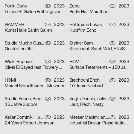
Forlin Dario
2023
Zebu
2023
CH
D
Palace St.Gallen Frühlingsvorschau
Berlin Half Marathon
HAMMER
2023
Hoffmann Lukas
2023
CH
A
Kunst Halle Sankt Gallen
Kurzfilm Echo
Studio Mucho Gusto
2023
Steiner Sam
2023
CH
CH
Gestört erzählt
Klubnacht: Sarah Wild, ENVSRL und Guy de Prà
Wicki Raphael
2023
HOMI
2023
CH
CH
Olivia El Sayed liest Flowery Wordis
Surface Treatments – 150 Jahre Zeit
HOMI
2023
Brechbühl Erich
2023
CH
CH
Marcel Broodthaers – Museum
10 Jahre Neubad
Studio Feixen, Brechbühl Erich
2023
Vugts Dennis, Iselin Marc, Funk Niclas
2023
CH
CH
15 Jahre Südpol
Laut, Frech, Nasty
Keller Dominik, Huhn Jonas
2023
Messer Maximilian, Körner Jonathan
2023
D
D
24 Years Robert Johnson
Industrial Design Präsentationen 2023