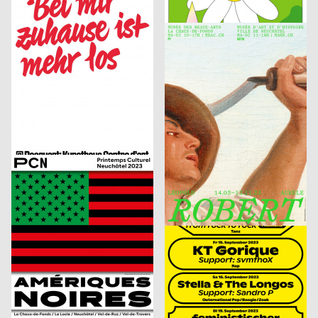
Kunsthaus Biel, Eröffnungskampagne 2023
Queer Underground Movement Night Party
Putschka Pascal
2023
onlab
2023
D
CH
(Re; Short-)Circuit of (Un-)Life
Robert
Bureau Bernklau, Kuhn Johannes
2023
Marstaller Lukas
2023
CH
D
PHRE Festival
Spector Books
Wittmann Kilian, Mayr Jakob
2023
Shortnotice Studio
2023
A
D
A Stuhl is a Tool
Das Denkmal ist …
SUPERO
2023
SUPERO
2023
CH
CH
Amériques noires
Nuit de la Photo #10
Beck Janice
2023
Tristesse
2023
CH
CH
Am I?
Kaserne Basel, Kampagne zum Saisonstart
Studio LA
2023
PANK, Härtlein Martin »Fuzzy«
2023
CH
CH
17e Festival cinémas d’Afrique – Lausanne
Jazz Festival Willisau 2023
Reichert Max
2023
Chiara Toteda, Rösener Lukas
2023
D
D
Yoga Kurs Komma
INTERWOVEN