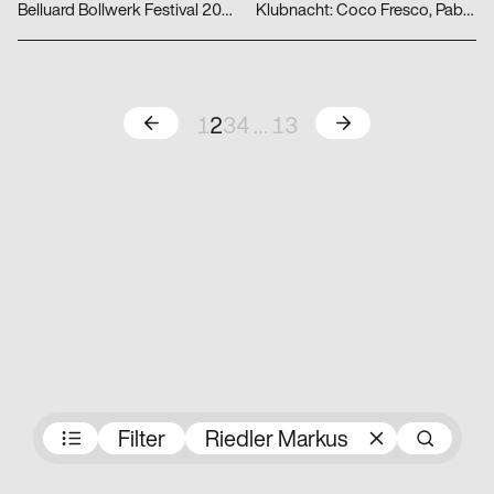
Belluard Bollwerk Festival 2022
Klubnacht: Coco Fresco, Pablo Beltran, orangebleu
Zurück
Weiter
1
2
3
4
…
13
Preisträger:innen
Filter
Riedler Markus
Su