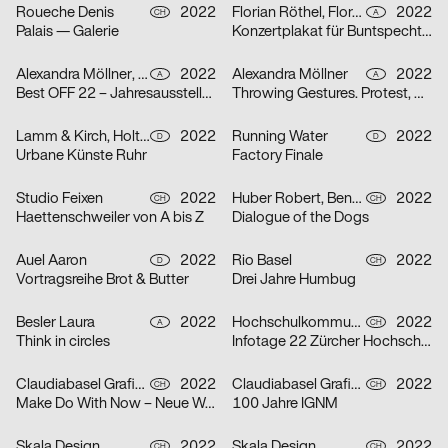
Roueche Denis
2022
Florian Röthel, Florentin Scheicher
2022
CH
A
Palais — Galerie
Konzertplakat für Buntspecht, Arena Wien
Alexandra Möllner, Sophia Krayc
2022
Alexandra Möllner
2022
A
A
Best OFF 22 – Jahresausstellung der Kunstuniversität Linz
Throwing Gestures. Protest, Economy and the Imperceptible
Lamm & Kirch, Holtgreve Heinrich
2022
Running Water
2022
D
D
Urbane Künste Ruhr
Factory Finale
Studio Feixen
2022
Huber Robert, Benedict Will
2022
CH
CH
Haettenschweiler von A bis Z
Dialogue of the Dogs
Auel Aaron
2022
Rio Basel
2022
D
CH
Vortragsreihe Brot & Butter
Drei Jahre Humbug
Besler Laura
2022
Hochschulkommunikation Marketing ZHdK
2022
A
CH
Think in circles
Infotage 22 Zürcher Hochschule der Künste
Claudiabasel Grafik & Interaktion
2022
Claudiabasel Grafik & Interaktion
2022
CH
CH
Make Do With Now – Neue Wege in der Japanischen Architektur
100 Jahre IGNM
Skala Design
2022
Skala Design
2022
CH
CH