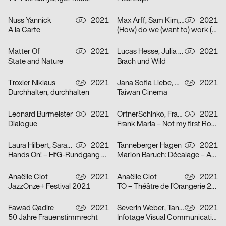
Nuss Yannick
2021
Max Arff, Sam Kim, Dokho Shin
2021
D
D
À la Carte
(How) do we (want to) work (together) (as (socially engaged) designers (students and neighbors)) (in neoliberal times)?
Matter Of
2021
Lucas Hesse, Julia Löffler
2021
D
D
State and Nature
Brach und Wild
Troxler Niklaus
2021
Jana Sofia Liebe, Wetli Tanaka Minami
2021
CH
CH
Durchhalten, durchhalten
Taiwan Cinema
Leonard Burmeister
2021
OrtnerSchinko, Frank Maria
2021
D
A
Dialogue
Frank Maria – Not my first Rodeo
Laura Hilbert, Sarah Stendel
2021
Tanneberger Hagen
2021
D
D
Hands On! – HfG-Rundgang 2021
Marion Baruch: Décalage – Ausstellung in der der HGB Galerie
Anaëlle Clot
2021
Anaëlle Clot
2021
CH
CH
JazzOnze+ Festival 2021
TO – Théâtre de l’Orangerie 2021
Fawad Qadire
2021
Severin Weber, Tanja Vogt, Elia Geiger, Ladina Döring, Nicola Canziani
2021
CH
CH
50 Jahre Frauenstimmrecht
Infotage Visual Communication 2021 Zürcher Hochschule der Künste