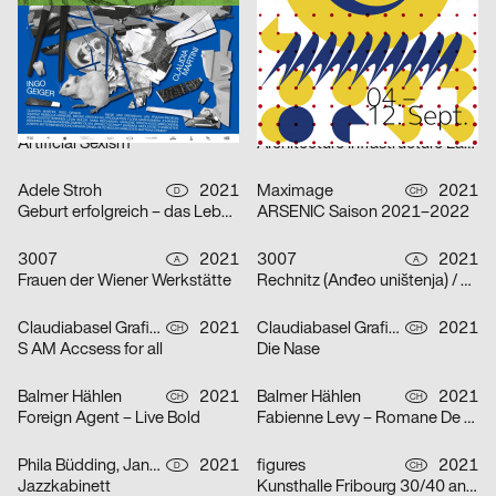
Human Parasite
Etudes d’espace [Raumstudien] n° 1-52 – Visarte Vaud
DIA Studio
2021
Vinzenz Meyner
2021
CH
CH
Optimo – Antique Legacy
Zirkuliere! Eine Konspiration
Isabell Hammelbeck, Jana Michael
2021
2xGoldstein
2021
D
D
Artificial Sexism
Architecture Infrastructure Landscape – Construction and Representation of the Territory in Latin America [Architektur Infrastruktur Landschaft – Konstruktion und Repräsentation des Territoriums in Lateinamerika]
Adele Stroh
2021
Maximage
2021
D
CH
Geburt erfolgreich – das Leben ist kein Robinson Club
ARSENIC Saison 2021–2022
3007
2021
3007
2021
A
A
Frauen der Wiener Werkstätte
Rechnitz (Anđeo uništenja) / Rechnitz (Der Würgeengel) by Elfriede Jelinek
Claudiabasel Grafik & Interaktion
2021
Claudiabasel Grafik & Interaktion
2021
CH
CH
S AM Accsess for all
Die Nase
Balmer Hählen
2021
Balmer Hählen
2021
CH
CH
Foreign Agent – Live Bold
Fabienne Levy – Romane De Watteville
Phila Büdding, Jana Rzehak
2021
figures
2021
D
CH
Jazzkabinett
Kunsthalle Fribourg 30/40 ans Jubilé