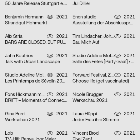
50 Jahre Release Stuttgart e. V.
Jul Dillier
Benjamin Hermann
2021
Enen studio
2021
CH
CH
Strandgut Flohmarkt
Ausstellung der Abschlussprojekte 2021 HEAD
Alix Stria
2021
Tim Lindacher, Johannes Schreiner
2021
D
D
BARS ARE CLOSED, BUT PUB IS OPEN! [Bars sind geschlossen, doch PUB ist geöfffnet!]
Bau Mich Auf
Jahn Koutrios
2021
Studio Adeline Mollard
2021
CH
CH
Talk with Urban Landscape
Salle des Fêtes [Party-Saal] / Orphelins [Waisen]
Studio Adeline Mollard
2021
Forward Festival, ZWUPP, Maša Stanic
2021
CH
A
Les Printemps de Sévelin 2021 [Sévelin-Frühling 2021]
Choose life (get vaccinated)
Fons Hickmann m23
2021
Nicole Brugger
2021
D
CH
DRIFT – Moments of Connection
Werkschau 2021
Gina Burri
2021
Laura Hüppi
2021
CH
CH
Werkschau 2021
Jeder Frau ihre Stimme
Lob
2021
Vincent Brod
2021
D
D
TV-Hifi: Banya, Igor Maier
Pixel Zapf