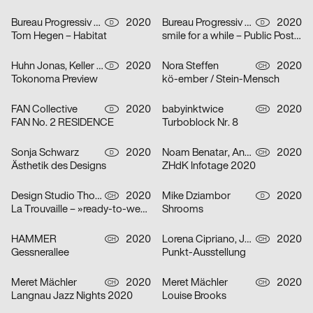
Bureau Progressiv visuelle Kommunikation
2020
Bureau Progressiv visuelle Kommunikation
2020
D
D
Tom Hegen – Habitat
smile for a while – Public Poster Gallery Reloaded
Huhn Jonas, Keller Dominik
2020
Nora Steffen
2020
D
CH
Tokonoma Preview
kö-ember / Stein-Mensch
FAN Collective
2020
babyinktwice
2020
D
CH
FAN No. 2 RESIDENCE
Turboblock Nr. 8
Sonja Schwarz
2020
Noam Benatar, Anamaria Fernandez, Vilté Jurgutyté, Keller Samara
2020
D
CH
Ästhetik des Designs
ZHdK Infotage 2020
Design Studio Thom Pfister
2020
Mike Dziambor
2020
CH
D
La Trouvaille – »ready-to-wear«
Shrooms
HAMMER
2020
Lorena Cipriano, Julia Hoogkamer
2020
CH
CH
Gessnerallee
Punkt-Ausstellung
Meret Mächler
2020
Meret Mächler
2020
CH
CH
Langnau Jazz Nights 2020
Louise Brooks