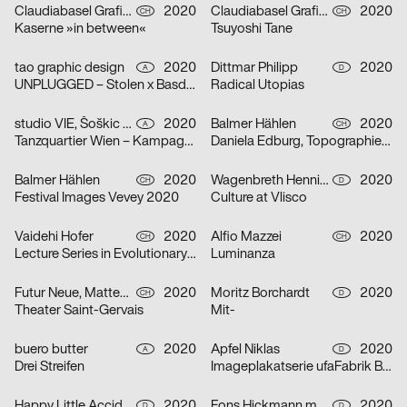
Claudiabasel Grafik & Interaktion
2020
Claudiabasel Grafik & Interaktion
2020
CH
CH
Kaserne »in between«
Tsuyoshi Tane
tao graphic design
2020
Dittmar Philipp
2020
A
D
UNPLUGGED – Stolen x Basdban
Radical Utopias
studio VIE, Šoškic Katarina, Scherabon Herwig
2020
Balmer Hählen
2020
A
CH
Tanzquartier Wien – Kampagne Camilla Schielin
Daniela Edburg, Topographies of Transformation
Balmer Hählen
2020
Wagenbreth Henning
2020
CH
D
Festival Images Vevey 2020
Culture at Vlisco
Vaidehi Hofer
2020
Alfio Mazzei
2020
CH
CH
Lecture Series in Evolutionary Ecology
Luminanza
Futur Neue, Matteo Venet
2020
Moritz Borchardt
2020
CH
D
Theater Saint-Gervais
Mit-
buero butter
2020
Apfel Niklas
2020
A
D
Drei Streifen
Imageplakatserie ufaFabrik Berlin
Happy Little Accidents
2020
Fons Hickmann m23
2020
D
D