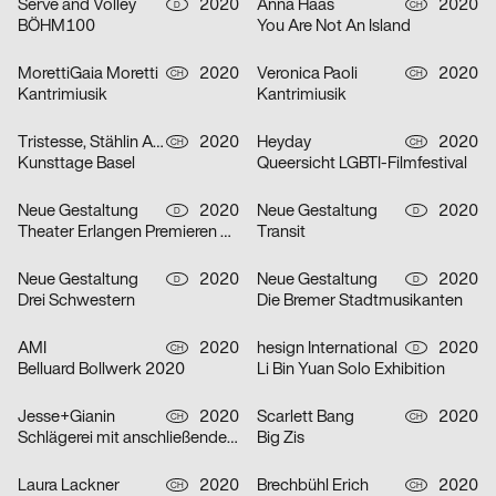
Serve and Volley
2020
Anna Haas
2020
D
CH
BÖHM100
You Are Not An Island
MorettiGaia Moretti
2020
Veronica Paoli
2020
CH
CH
Kantrimiusik
Kantrimiusik
Tristesse, Stählin Alena
2020
Heyday
2020
CH
CH
Kunsttage Basel
Queersicht LGBTI-Filmfestival
Neue Gestaltung
2020
Neue Gestaltung
2020
D
D
Theater Erlangen Premieren 20/21
Transit
Neue Gestaltung
2020
Neue Gestaltung
2020
D
D
Drei Schwestern
Die Bremer Stadtmusikanten
AMI
2020
hesign International
2020
CH
D
Belluard Bollwerk 2020
Li Bin Yuan Solo Exhibition
Jesse+Gianin
2020
Scarlett Bang
2020
CH
CH
Schlägerei mit anschließender Diskussion
Big Zis
Laura Lackner
2020
Brechbühl Erich
2020
CH
CH