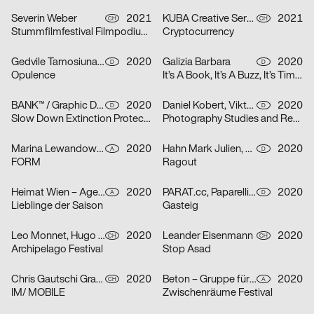
Severin Weber
2021
KUBA Creative Services
2021
CH
CH
Stummfilmfestival Filmpodium Zürich
Cryptocurrency
Gedvile Tamosiunaite, Jelena Luise, Shuaitong Zong
2020
Galizia Barbara
2020
D
D
Opulence
It’s A Book, It’s A Buzz, It’s Time to Discuss
BANK™ / Graphic Design Today
2020
Daniel Kobert, Viktor Lentzen
2020
D
D
Slow Down Extinction Protect Biodiversity
Photography Studies and Research
Marina Lewandowska
2020
Hahn Mark Julien, Kormann Raffael
2020
A
D
FORM
Ragout
Heimat Wien – Agentur für Veränderung
2020
PARAT.cc, Paparelli Nolan
2020
A
D
Lieblinge der Saison
Gasteig
Leo Monnet, Hugo Jauffret
2020
Leander Eisenmann
2020
CH
CH
Archipelago Festival
Stop Asad
Chris Gautschi Graphic & Editorial design
2020
Beton – Gruppe für Gestaltung
2020
CH
A
IM/ MOBILE
Zwischenräume Festival