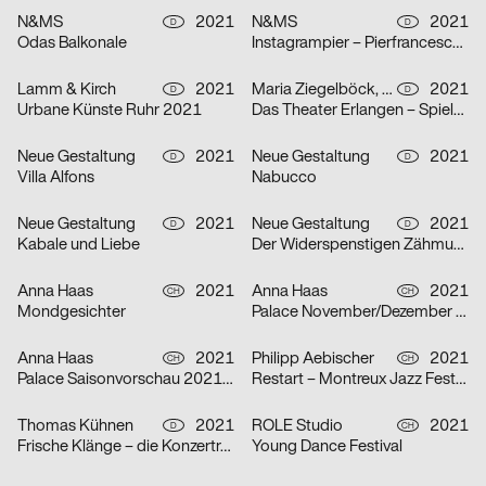
N&MS
2021
N&MS
2021
D
D
Odas Balkonale
Instagrampier – Pierfrancesco Celada
Lamm & Kirch
2021
Maria Ziegelböck, Neue Gestaltung
2021
D
D
Urbane Künste Ruhr 2021
Das Theater Erlangen – Spielzeit 2021/22
Neue Gestaltung
2021
Neue Gestaltung
2021
D
D
Villa Alfons
Nabucco
Neue Gestaltung
2021
Neue Gestaltung
2021
D
D
Kabale und Liebe
Der Widerspenstigen Zähmung
Anna Haas
2021
Anna Haas
2021
CH
CH
Mondgesichter
Palace November/Dezember 2021
Anna Haas
2021
Philipp Aebischer
2021
CH
CH
Palace Saisonvorschau 2021/22
Restart – Montreux Jazz Festival 2021
Thomas Kühnen
2021
ROLE Studio
2021
D
CH
Frische Klänge – die Konzertreihe
Young Dance Festival