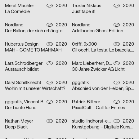
Meret Mächler
2020
Troxler Niklaus
2020
CH
CH
La Comédie
Just tape it!
Nordland
2020
Nordland
2020
CH
CH
Der Ballon, der sich erhängte
Adelboden Ghost Edition
Hubertus Design
2020
0xfff, 0x000
2020
CH
CH
MAH – COME TO MAHMAH
Gli occhi. La testa. Le braccia. Le mani. Il cuore. Grazie.
Lars Schrodberger
2020
Marc Lieberherr, David Zwicker
2020
D
CH
Austausch bildet
30 Jahre Zwicker AG Licht
Daryl Schiltknecht
2020
gggrafik
2020
CH
D
Wohin mit unserer Wirtschaft?
Abschied von den Helden, Spielzeit 19/20
gggrafik, Vincent Brod
2020
Patrick Bittner
2020
D
D
Der bunte Hund
PixxelCult – Call for Entries
Nathan Meyer
2020
studio lindhorst-emme
2020
CH
D
Deep Black
Kunstgebung – Digitale Kunstauktion