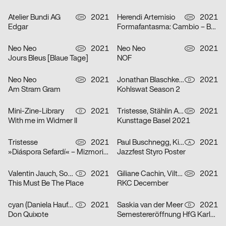
Atelier Bundi AG
2021
Herendi Artemisio
2021
CH
CH
Edgar
Formafantasma: Cambio – Baum, Holz, Mensch
Neo Neo
2021
Neo Neo
2021
CH
CH
Jours Bleus [Blaue Tage]
NOF
Neo Neo
2021
Jonathan Blaschke, Bruno Jacoby
2021
CH
D
Am Stram Gram
Kohlswat Season 2
Mini-Zine-Library
2021
Tristesse, Stählin Alena
2021
D
CH
With me im Widmer II
Kunsttage Basel 2021
Tristesse
2021
Paul Buschnegg, Kilian Hanappi, Marcus Wagner
2021
CH
A
»Diáspora Sefardí« – Mizmorim Kammermusik Festival
Jazzfest Styro Poster
Valentin Jauch, Sonia González
2021
Giliane Cachin, Vilté Jurgutyté
2021
D
CH
This Must Be The Place
RKC December
cyan (Daniela Haufe + Detlef Fiedler)
2021
Saskia van der Meer
2021
D
D
Don Quixote
Semestereröffnung HfG Karlsruhe