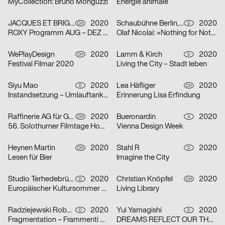
MyCollection: Bruno Monguzzi
Énergie animale
JACQUES ET BRIGITTE
2020
Schaubühne Berlin, Olaf Nicolai
2020
CH
D
ROXY Programm AUG – DEZ 2020
Olaf Nicolai: »Nothing for Nothing/Try again«
WePlayDesign
2020
Lamm & Kirch
2020
CH
D
Festival Filmar 2020
Living the City – Stadt leben
Siyu Mao
2020
Lea Häfliger
2020
D
CH
Instandsetzung – Umlauftank 2
Erinnerung Lisa Erfindung
Raffinerie AG für Gestaltung
2020
Bueronardin
2020
CH
A
56. Solothurner Filmtage Home Edition
Vienna Design Week
Heynen Martin
2020
Stahl R
2020
CH
D
Lesen für Bier
Imagine the City
Studio Terhedebrügge
2020
Christian Knöpfel
2020
D
CH
Europäischer Kultursommer Fellbach
Living Library
Radziejewski Robert
2020
Yui Yamagishi
2020
D
D
Fragmentation – Frammenti di Due
DREAMS REFLECT OUR THOUGHTS