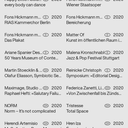
every body can dance
Wiener Staatsoper
Fons Hickmann m23
2020
Fons Hickmann m23
2020
D
D
RIAS Kammerchor Berlin
Bereicherung
Fons Hickmann m23
2020
Matter Of
2020
D
D
Das Plakat
Kunst im öffentlichen Raum in Stuttgart
Ariane Spanier Design
2020
Malena Kronschnabl
2020
D
D
50 Years Museum of Contemporary Art Skopje
Jazz & Pop Festival Stuttgart
Martin Stoecklin & Melina Wilson
2020
Reinicke Christoph
2020
CH
D
Olafur Eliasson, Symbiotic Seeing, Kunsthaus Zürich
Symposium: »Editorial Design Now«
Maximage, Studio Raphael Hefti
2020
Federica Zanetti, Linggi Annina
2020
CH
CH
Raphael Hefti: »Salutary Failures«
»Von Zwischenfall bis Zündschnur« – Sammlungsausstellung der Hochschule Luzern – Design & Kunst
NORM
2020
Tristesse
2020
CH
CH
Norm – It’s not complicated
Total Space
Herendi Artemisio
2020
Hren Iza
2020
CH
CH