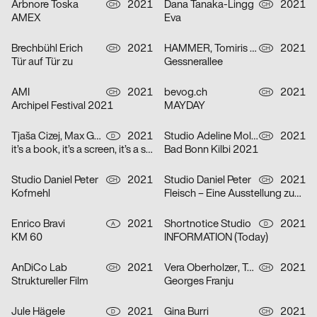
Arbnore Toska
2021
Dana Tanaka-Lingg
2021
CH
CH
AMEX
Eva
Brechbühl Erich
2021
HAMMER, Tomiris Shyngyssova
2021
CH
CH
Tür auf Tür zu
Gessnerallee
AMI
2021
bevog.ch
2021
CH
CH
Archipel Festival 2021
MAYDAY
Tjaša Cizej, Max Gültig, Laura Hähnel, Basil Haug
2021
Studio Adeline Mollard, Coboi
2021
D
CH
it’s a book, it’s a screen, it’s a space in between
Bad Bonn Kilbi 2021
Studio Daniel Peter
2021
Studio Daniel Peter
2021
CH
CH
Kofmehl
Fleisch – Eine Ausstellung zum Innenleben
Enrico Bravi
2021
Shortnotice Studio
2021
A
D
KM 60
INFORMATION (Today)
AnDiCo Lab
2021
Vera Oberholzer, Tonja Wüthrich
2021
CH
CH
Struktureller Film
Georges Franju
Jule Hägele
2021
Gina Burri
2021
D
CH