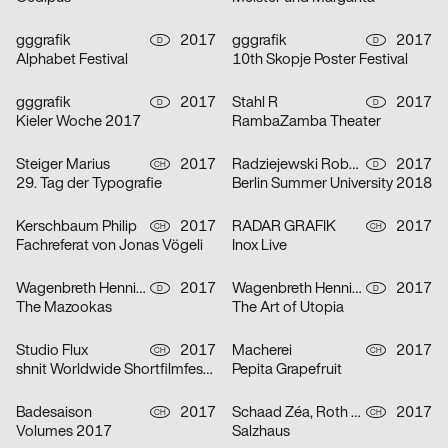
gggrafik
2017
gggrafik
2017
D
D
Alphabet Festival
10th Skopje Poster Festival
gggrafik
2017
Stahl R
2017
D
D
Kieler Woche 2017
RambaZamba Theater
Steiger Marius
2017
Radziejewski Robert
2017
CH
D
29. Tag der Typografie
Berlin Summer University 2018
Kerschbaum Philip
2017
RADAR GRAFIK
2017
CH
CH
Fachreferat von Jonas Vögeli
Inox Live
Wagenbreth Henning
2017
Wagenbreth Henning
2017
D
D
The Mazookas
The Art of Utopia
Studio Flux
2017
Macherei
2017
CH
CH
shnit Worldwide Shortfilmfestival
Pepita Grapefruit
Badesaison
2017
Schaad Zéa, Roth Joël
2017
CH
CH
Volumes 2017
Salzhaus