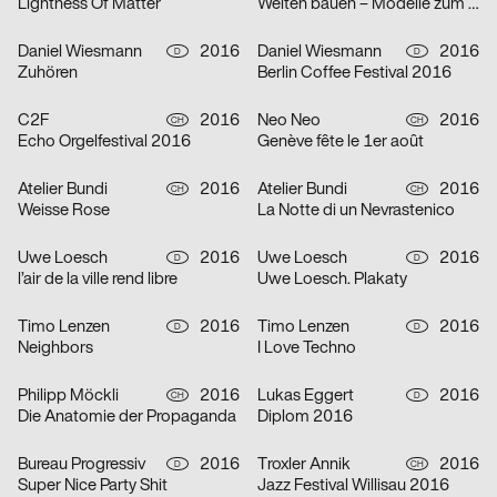
Lightness Of Matter
Welten bauen – Modelle zum Entwerfen, Sammeln, Nachdenken
Daniel Wiesmann
2016
Daniel Wiesmann
2016
D
D
Zuhören
Berlin Coffee Festival 2016
C2F
2016
Neo Neo
2016
CH
CH
Echo Orgelfestival 2016
Genève fête le 1er août
Atelier Bundi
2016
Atelier Bundi
2016
CH
CH
Weisse Rose
La Notte di un Nevrastenico
Uwe Loesch
2016
Uwe Loesch
2016
D
D
l’air de la ville rend libre
Uwe Loesch. Plakaty
Timo Lenzen
2016
Timo Lenzen
2016
D
D
Neighbors
I Love Techno
Philipp Möckli
2016
Lukas Eggert
2016
CH
D
Die Anatomie der Propaganda
Diplom 2016
Bureau Progressiv
2016
Troxler Annik
2016
D
CH
Super Nice Party Shit
Jazz Festival Willisau 2016