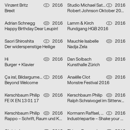
Vinzent Britz
2016
Studio Michael Satter, Tom Król
2016
D
D
Brexit
Robert Johnson Oktober 2016
Adrian Schnegg
2016
Lamm & Kirch
2016
CH
D
Happy Birthday Dear Leupin!
Rundgang HGB 2016
Saori Shiroshita
2016
Mauchle Isabelle
2016
D
CH
Der widerspenstige Heilige
Nadja Zela
Hi
2016
Dan Solbach
2016
CH
CH
Burger + Klavier
Kunsthalle Zürich
Ça ira!, Bildargumente, Jib Collective
2016
Anaëlle Clot
2016
D
CH
Beyond Welcome
Monstre Festival 2016
Kerschbaum Philip
2016
Kerschbaum Philip
2016
CH
CH
FE IX EN 13 01 17
Ralph Schraivogel im Sitterwerk
Kerschbaum Philip
2016
Kormann Raffael, Mark Bohle
2016
CH
D
Rappo – Schrift, Raum und Klang
Industriepartie – Shake your Bricks