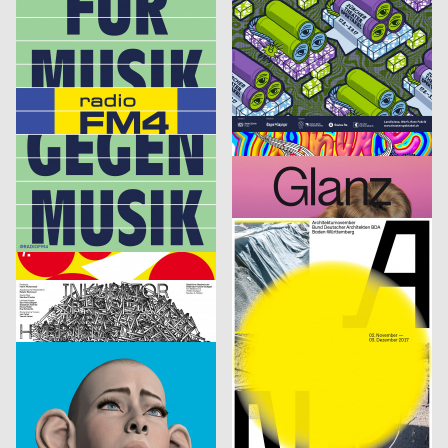
FM4
Rundgang HGB Leipzig 2017
Studio Mark Bohle, Apai Alessandro
2017
Hess Till
2017
D
CH
The Quick Brown Fox Jumps Over The Lazy Dog
Yoga
Frei Tim
2017
derhund.org
2017
CH
CH
Fußgänger
Tribute to Tom Petty
derhund.org
2017
Hubertus Design, Lopes Orianne, Zimmermann Anne
2017
CH
CH
Marienplatzfest 2017
Miller’s
Hubertus Design
2017
Studio Tillack Knöll, Studio Terhedebrügge
2017
CH
D
Spektakuli
Architekturnovember 2017
Studio Tillack Knöll
2017
Studio Tillack Knöll, Studio Mark Bohle
2017
D
D
Inkubator – Maskierung
Container Open
HAU Hebbel am Ufer, n e w f r o n t e a r s
2017
Riva Lisa
2017
D
CH
Keep It Real
Kino Xenix – Rumänien Reloaded
cyan (Daniela Haufe + Detlef Fiedler)
2017
cyan (Daniela Haufe + Detlef Fiedler)
2017
D
D
Sonifications Festival
Food Revolution 5.0 – Gestaltung für die Gesellschaft von morgen