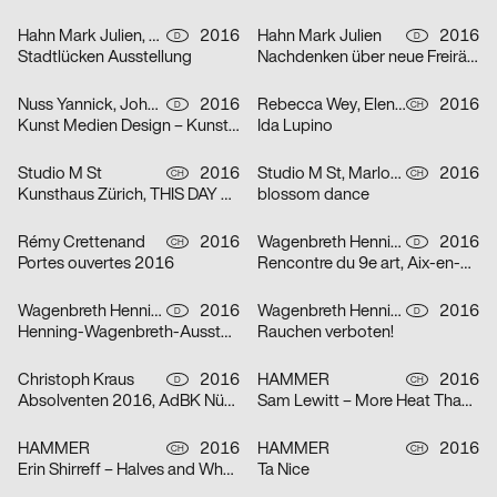
Hahn Mark Julien, Jan Robert Obst, Franziska Diana Doll
2016
Hahn Mark Julien
2016
D
D
Stadtlücken Ausstellung
Nachdenken über neue Freiräume in Stuttgart West
Nuss Yannick, Johannes Hucht
2016
Rebecca Wey, Elena Gabriel
2016
D
CH
Kunst Medien Design – Kunst Wissenschaft Perspektiven 2016
Ida Lupino
Studio M St
2016
Studio M St, Marlon Ilg
2016
CH
CH
Kunsthaus Zürich, THIS DAY AT TEN, Akram Zaatari
blossom dance
Rémy Crettenand
2016
Wagenbreth Henning
2016
CH
D
Portes ouvertes 2016
Rencontre du 9e art, Aix-en-Provence
Wagenbreth Henning
2016
Wagenbreth Henning
2016
D
D
Henning-Wagenbreth-Ausstellung im Gulbransson Museum
Rauchen verboten!
Christoph Kraus
2016
HAMMER
2016
D
CH
Absolventen 2016, AdBK Nürnberg
Sam Lewitt – More Heat Than Light
HAMMER
2016
HAMMER
2016
CH
CH
Erin Shirreff – Halves and Wholes
Ta Nice