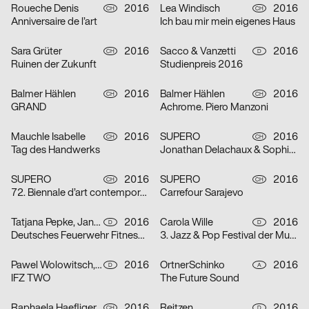
Roueche Denis
2016
Lea Windisch
2016
CH
CH
Anniversaire de l’art
Ich bau mir mein eigenes Haus
Sara Grüter
2016
Sacco & Vanzetti
2016
CH
D
Ruinen der Zukunft
Studienpreis 2016
Balmer Hählen
2016
Balmer Hählen
2016
CH
CH
GRAND
Achrome. Piero Manzoni
Mauchle Isabelle
2016
SUPERO
2016
CH
CH
Tag des Handwerks
Jonathan Delachaux & Sophie Guyot
SUPERO
2016
SUPERO
2016
CH
CH
72. Biennale d’art contemporain
Carrefour Sarajevo
Tatjana Pepke, Jan-Christoph Schumm
2016
Carola Wille
2016
D
D
Deutsches Feuerwehr Fitness Abzeichen
3. Jazz & Pop Festival der Musikhochschule Stuttgart
Pawel Wolowitsch, Markus Lange
2016
OrtnerSchinko
2016
D
A
IFZ TWO
The Future Sound
Raphaela Haefliger
2016
Reitzen
2016
CH
D