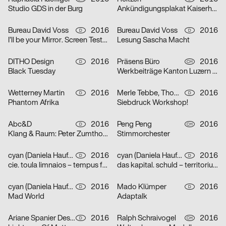
Studio GDS in der Burg
Ankündigungsplakat Kaiserhalle
Bureau David Voss
2016
Bureau David Voss
2016
D
D
I’ll be your Mirror. Screen Tests von Andy Warhol
Lesung Sascha Macht
DITHO Design
2016
Präsens Büro
2016
D
CH
Black Tuesday
Werkbeiträge Kanton Luzern 2016
Wetterney Martin
2016
Merle Tebbe, Thomas Kühnen
2016
D
D
Phantom Afrika
Siebdruck Workshop!
Abc&D
2016
Peng Peng
2016
D
CH
Klang & Raum: Peter Zumthor, Karlheinz Müller, Isabel Mundry
Stimmorchester
cyan (Daniela Haufe + Detlef Fiedler)
2016
cyan (Daniela Haufe + Detlef Fiedler)
2016
D
D
cie. toula limnaios – tempus fugit
das kapital. schuld – territorium – utopie
cyan (Daniela Haufe + Detlef Fiedler)
2016
Mado Klümper
2016
D
D
Mad World
Adaptalk
Ariane Spanier Design
2016
Ralph Schraivogel
2016
D
CH