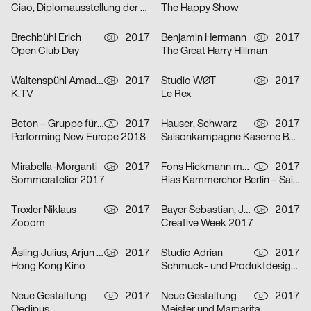
Ciao, Diplomausstellung der HfG Karlsruhe
The Happy Show
Brechbühl Erich
2017
Benjamin Hermann
2017
CH
CH
Open Club Day
The Great Harry Hillman
Waltenspühl Amadeus
2017
Studio WØT
2017
CH
CH
K.TV
Le Rex
Beton – Gruppe für Gestaltung
2017
Hauser, Schwarz
2017
A
CH
Performing New Europe 2018
Saisonkampagne Kaserne Basel
Mirabella-Morganti
2017
Fons Hickmann m23
2017
CH
D
Sommeratelier 2017
Rias Kammerchor Berlin – Saison 2017/2018
Troxler Niklaus
2017
Bayer Sebastian, Jara Vizcardo Nicole, Despotovic Filip, Meier Aline, Arjun Gilgen
2017
CH
CH
Zooom
Creative Week 2017
Åsling Julius, Arjun Gilgen
2017
Studio Adrian
2017
CH
D
Hong Kong Kino
Schmuck- und Produktdesignausstellung im Stadtmuseum Düsseldorf
Neue Gestaltung
2017
Neue Gestaltung
2017
D
D
Oedipus
Meister und Margarita