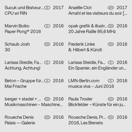
Sucuk und Bratwurst
2017
Anaëlle Clot
2017
D
CH
CPU w/ RIN
Amahl et les visiteurs du soir [Amahl und die nächtlichen Besucher]
Marvin Boiko
2016
opak grafik & illustration
2016
D
CH
Paper Pong® 2016
20 Jahre RaBe 95,6 MHz
Schaub Josh
2016
Frederik Linke
2016
CH
CH
30
&: Hilbert & Künzli
Larissa Steidle, Fabian Krauss
2016
Larissa Steidle, Fabian Krauss
2016
D
D
Achtung, Achtung!
Ein Spanier, ein Engländer und ein Österreicher…
Beton – Gruppe für Gestaltung
2016
LMN-Berlin.com
2016
A
D
Mai Frische
musica viva – Juni 2016
berger + stadel + walsh
2016
Paula Troxler
2016
CH
CH
Musikmaschinen – Maschinenmusik
Blickfelder – Künste für ein junges Publikum
Roueche Denis
2016
Roueche Denis, Prune Simon-Vermot
2016
CH
CH
Palais — Galerie
2016, Les Brenets