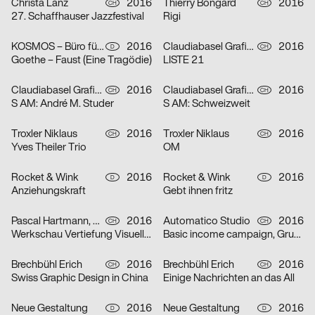
Christa Lanz
2016
Thierry Bongard
2016
CH
CH
27. Schaffhauser Jazzfestival
Rigi
KOSMOS – Büro für visuelle Kommunikation
2016
Claudiabasel Grafik & Interaktion
2016
D
CH
Goethe – Faust (Eine Tragödie)
LISTE 21
Claudiabasel Grafik & Interaktion
2016
Claudiabasel Grafik & Interaktion
2016
CH
CH
S AM: André M. Studer
S AM: Schweizweit
Troxler Niklaus
2016
Troxler Niklaus
2016
CH
CH
Yves Theiler Trio
OM
Rocket & Wink
2016
Rocket & Wink
2016
D
D
Anziehungskraft
Gebt ihnen fritz
Pascal Hartmann, Arjun Gilgen
2016
Automatico Studio
2016
CH
CH
Werkschau Vertiefung Visuelle Kommunikation ZHdK 2016
Basic income campaign, Grundeinkommen Schweiz
Brechbühl Erich
2016
Brechbühl Erich
2016
CH
CH
Swiss Graphic Design in China
Einige Nachrichten an das All
Neue Gestaltung
2016
Neue Gestaltung
2016
D
D