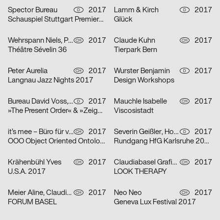
Spector Bureau
2017
Lamm & Kirch
2017
D
D
Schauspiel Stuttgart Premieren Spielzeit 2017/2018
Glück
Wehrspann Niels, Pugin Celine
2017
Claude Kuhn
2017
CH
CH
Théâtre Sévelin 36
Tierpark Bern
Peter Aurelia
2017
Wurster Benjamin
2017
CH
D
Langnau Jazz Nights 2017
Design Workshops
Bureau David Voss, Bielau Janette
2017
Mauchle Isabelle
2017
D
CH
»The Present Order« & »Zeigen«
Viscosistadt
it’s mee – Büro für visuelle Kommunikation
2017
Severin Geißler, Hofmann Jana
2017
CH
D
OOO Object Oriented Ontology – Regionale 18
Rundgang HfG Karlsruhe 2017
Krähenbühl Yves
2017
Claudiabasel Grafik & Interaktion
2017
CH
CH
U.S.A. 2017
LOOK THERAPY
Meier Aline, Claudiabasel Grafik & Interaktion
2017
Neo Neo
2017
CH
CH
FORUM BASEL
Geneva Lux Festival 2017