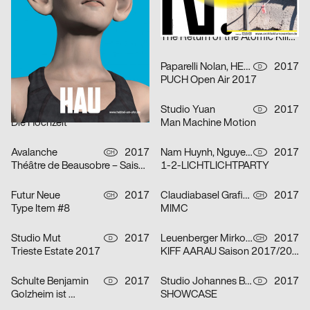
Kim Kijong
2017
Gilbert Schneider, Tobias Wenig, Karolina Pietrzyk
2017
D
D
Ja Nein
The Return of the Atomic Killer Toothpaste
Jost Nici, Dienstleistungsplattform Institut Visuelle Kommunikation
2017
Paparelli Nolan, HERBURG WEILAND
2017
CH
D
Next Generation Diplomausstellung
PUCH Open Air 2017
Schenardi Luca
2017
Studio Yuan
2017
CH
D
Die Hochzeit
Man Machine Motion
Avalanche
2017
Nam Huynh, Nguyen Duke
2017
CH
D
Théâtre de Beausobre – Saison 2017/2018
1-2-LICHTLICHTPARTY
Futur Neue
2017
Claudiabasel Grafik & Interaktion, Kim Kichang, Kang Eunmi
2017
CH
CH
Type Item #8
MIMC
Studio Mut
2017
Leuenberger Mirko, Lüthi David
2017
D
CH
Trieste Estate 2017
KIFF AARAU Saison 2017/2018
Schulte Benjamin
2017
Studio Johannes Bissinger
2017
D
D
Golzheim ist …
SHOWCASE