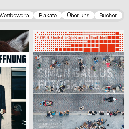
Wettbewerb
Plakate
Über uns
Bücher
2012
milchhof
2012
D
D
PLAYPUBLIK
2012
2einhalb Büro für Kommunikation
2012
D
D
Simon Gallus Fotografie
THE PAUL SNOWDEN ADVERTISING AGENCY, VCCP
2012
Johnson / Kingston
2011
D
CH
Poster Of Graphic Records
2011
Ramona Casanova
2011
CH
CH
Werkschau
2011
Atelier Poisson, Christine Vaudois
2012
D
CH