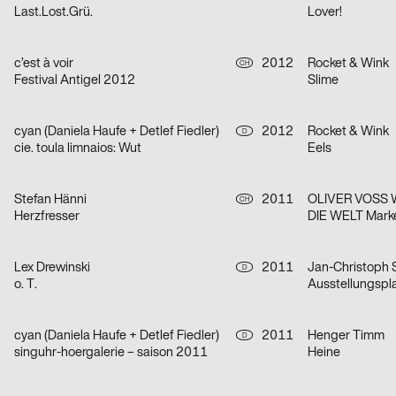
Last.Lost.Grü.
Lover!
c’est à voir
2012
Rocket & Wink
CH
Festival Antigel 2012
Slime
cyan (Daniela Haufe + Detlef Fiedler)
2012
Rocket & Wink
D
cie. toula limnaios: Wut
Eels
Stefan Hänni
2011
CH
Herzfresser
DIE WELT Mar
Lex Drewinski
2011
Jan-Christoph
D
o. T.
cyan (Daniela Haufe + Detlef Fiedler)
2011
Henger Timm
D
singuhr-hoergalerie – saison 2011
Heine