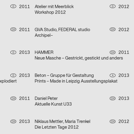
2011
Atelier mit Meerblick
2012
D
D
Workshop 2012
2011
GVA Studio, FEDERAL studio
2012
CH
CH
Archipel–
2013
HAMMER
2011
D
CH
Neue Masche – Gestrickt, gestickt und anders
2013
Beton – Gruppe für Gestaltung
2013
D
A
explodiert
Prints – Made in Leipzig Ausstellungsplakat
2011
Daniel Peter
2013
CH
CH
Aktuelle Kunst U33
2013
Niklaus Mettler, Maria Trenkel
2012
CH
CH
Die Letzten Tage 2012