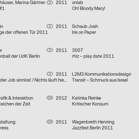
häuser, Marina Gärtner
2011
onlab
D
 #1
Oh! Bloody Mary!
in
2011
Schaub Josh
D
e der offenen Tür 2011
Ink on Paper
w
2011
3007
D
nball der UdK Berlin
rhiz – play date 2011
2011
L2M3 Kommunikationsdesign
D
Ohne Leben ist der Job sinnlos! / Nichts läuft hier richtig!
Transit – Schmuck aus Israel
afik & Interaktion
2012
Katinka Reinke
CH
Zeichen der Zeit
Kritischer Konsum
estaltung
2011
Wagenbreth Henning
CH
ress
Jazzfest Berlin 2011