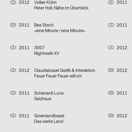
2012
Volker Kühn
2011
D
D
Peter Holl, Nähe im Überblick
2011
Bea Stach
2011
CH
D
»eine Minute / eine Minute«
2011
3007
2012
A
A
Nightwalk XV
2012
Claudiabasel Grafik & Interaktion
2012
D
CH
Feuer Feuer Feuer will ich
2011
Schenardi Luca
2011
D
CH
Salzhaus
2011
Groenlandbasel
2012
D
CH
Das weite Land