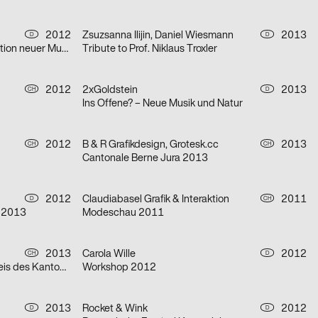
2012
Zsuzsanna Ilijin, Daniel Wiesmann
2013
D
D
Ans Licht gebracht. Zur Interpretation neuer Musik heute
Tribute to Prof. Niklaus Troxler
2012
2xGoldstein
2013
CH
D
Ins Offene? – Neue Musik und Natur
2012
B & R Grafikdesign, Grotesk.cc
2013
CH
CH
Cantonale Berne Jura 2013
2012
Claudiabasel Grafik & Interaktion
2011
D
CH
s 2013
Modeschau 2011
2013
Carola Wille
2012
CH
D
Preisverleihung Film- und Musikpreis des Kantons Bern
Workshop 2012
2013
Rocket & Wink
2012
D
D