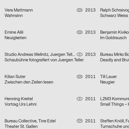
Vera Mattmann
2013
Ralph Schraivo
CH
Wahnsinn
Schwarz Weiss 
Emine Alili
2013
Benjamin Kiviko
CH
Neuigkeiten
Im Goldrausch
Studio Andreas Wellnitz, Juergen Teller Ltd., Schaubühne Berlin
2013
Bureau Mirko B
D
Schaubühne fotografiert von Juergen Teller
Deadly and Brut
Kilian Suter
2011
Till Lauer
CH
Zwischen den Zeilen lesen
Neugier
Henning Kreitel
2011
L2M3 Kommunik
D
Vortrag Urs Lehni
Small Things –
Bureau Collective, Tine Edel
2011
Steffen Knöll, 
CH
Theater St. Gallen
Turnschuhe un