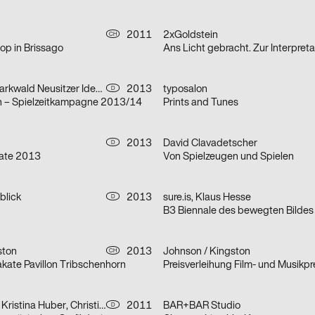
2011
2xGoldstein
CH
p in Brissago
Gert Weigelt, Markwald Neusitzer Identity
2013
typosalon
D
in – Spielzeitkampagne 2013/14
Prints and Tunes
2013
David Clavadetscher
D
kate 2013
Von Spielzeugen und Spielen
blick
2013
sure.is, Klaus Hesse
D
B3 Biennale des bewegten Bilde
ston
2013
Johnson / Kingston
CH
kate Pavillon Tribschenhorn
Chiara Granato, Kristina Huber, Christian Körbel, Maximilian Pecher
2011
BAR+BAR Studio
D