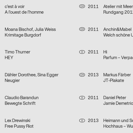
c’est à voir
2011
Atelier mit Meer
CH
A l’ouest de l’homme
Rundgang 201
Moana Bischof, Julia Weiss
2011
Anchin&Mabel
CH
Krimitage Burgdorf
Welch schöne U
Timo Thurner
2011
Hi
D
HEY
Parfum – Verpa
Dähler Dorothee, Sina Egger
2013
Markus Färber
CH
Neugier
JT-Plakate
Claudio Barandun
2011
Daniel Peter
D
Bewegte Schrift
Jamie Demetrio
Lex Drewinski
2013
Heimann und S
D
Free Pussy Riot
Hochhaus – Wun