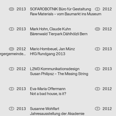
2013
SOFAROBOTNIK Büro für Gestaltung
2012
CH
D
Raw Materials – vom Baumarkt ins Museum
2013
Mark Hohn, Claude Kuhn
2012
D
CH
Bärenwald Tierpark Dählhölzli Bern
2012
Mario Hombeuel, Jan Münz
2013
CH
D
Naturhistorisches Museum der Burgergemeinde Bern
HfG Rundgang 2013
2012
L2M3 Kommunikationsdesign
2013
D
D
Susan Philipsz – The Missing String
2013
Eva-Maria Offermann
2012
D
D
Not a bad house, is it?
2013
Susanne Wohlfart
2012
D
D
Jahresausstellung der Akademie