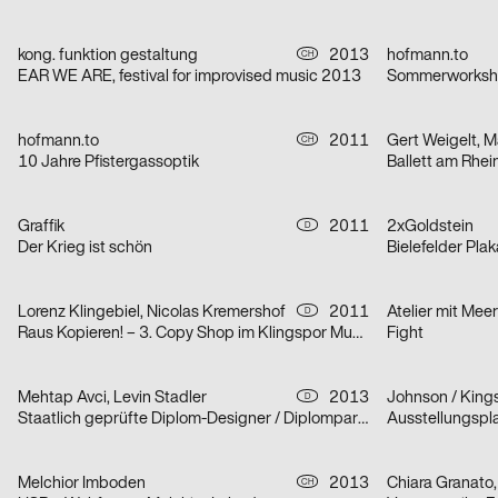
kong. funktion gestaltung
2013
hofmann.to
CH
EAR WE ARE, festival for improvised music 2013
Sommerworksho
hofmann.to
2011
CH
10 Jahre Pfistergassoptik
Ballett am Rhe
Graffik
2011
2xGoldstein
D
Der Krieg ist schön
Bielefelder Pla
Lorenz Klingebiel, Nicolas Kremershof
2011
Atelier mit Meer
D
Raus Kopieren! – 3. Copy Shop im Klingspor Museum
Fight
Mehtap Avci, Levin Stadler
2013
Johnson / King
D
Staatlich geprüfte Diplom-Designer / Diplomparty
Ausstellungspla
Melchior Imboden
2013
CH