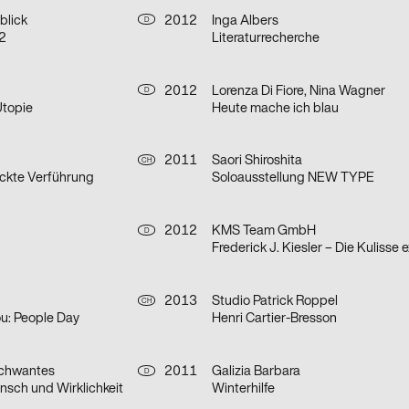
blick
2012
Inga Albers
D
2
Literaturrecherche
2012
Lorenza Di Fiore, Nina Wagner
D
topie
Heute mache ich blau
2011
Saori Shiroshita
CH
ckte Verführung
Soloausstellung NEW TYPE
2012
KMS Team GmbH
D
Frederick J. Kiesler – Die Kulisse 
2013
Studio Patrick Roppel
CH
u: People Day
Henri Cartier-Bresson
chwantes
2011
Galizia Barbara
D
sch und Wirklichkeit
Winterhilfe