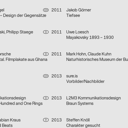
gel
2011
Jakob Görner
CH
– Design der Gegensätze
Tiefsee
ski, Philipp Staege
2011
Uwe Loesch
D
Mayakovsky 1893 – 1930
orsche
2011
Mark Hohn, Claude Kuhn
D
al. Filmplakate aus Ghana
2013
sure.is
CH
Vorbilder/Nachbilder
ationsdesign
2013
L2M3 Kommunikationsdesign
D
 Hundred and One Rings
Braun Systems
Fabian Kraus
2013
Steffen Knöll
D
d Beats
Charakter gesucht