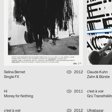
Delémont – Hollywood 2011
HIC/YoungSoon
Atelier mit Meerblick
2011
Valeria Gordee
D
Vortrag Stephan Bundi
Rundgang – Tag
Demian Conrad Design
2011
Xi Wang
CH
LUFF ripped off poster
The Tree of En
Karin Rekowski, Claudio Barandun
2012
D
Rundgang HfG Offenbach
erró-scapes
Selina Bernet
2012
Claude Kuhn
CH
Single FX
Zahn & Bürste
Hi
2011
c’est à voir
CH
Money for Nothing
Grü Transthéât
c’est à voir
2012
Ultrabazar
CH