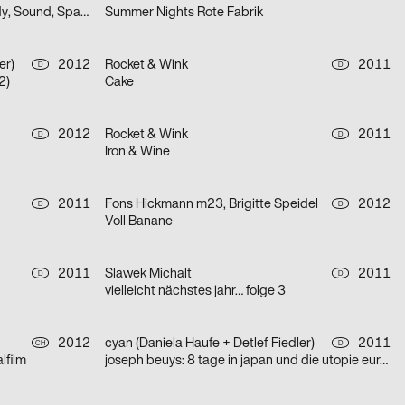
Høpe, Howl & A Statement on Body, Sound, Space and Time
Summer Nights Rote Fabrik
er)
2012
Rocket & Wink
2011
D
D
2)
Cake
2012
Rocket & Wink
2011
D
D
Iron & Wine
2011
Fons Hickmann m23, Brigitte Speidel
2012
D
D
Voll Banane
2011
Slawek Michalt
2011
D
D
vielleicht nächstes jahr… folge 3
2012
cyan (Daniela Haufe + Detlef Fiedler)
2011
CH
D
lfilm
joseph beuys: 8 tage in japan und die utopie eurasia