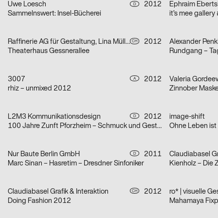
Uwe Loesch
2012
Ephraim Eberts
D
Sammelnswert: Insel-Bücherei
it’s mee gallery
Raffinerie AG für Gestaltung, Lina Müller
2012
Alexander Penk
CH
Theaterhaus Gessnerallee
Rundgang – Tag
3007
2012
Valeria Gordee
A
rhiz – unmixed 2012
Zinnober Maske
L2M3 Kommunikationsdesign
2012
image-shift
D
100 Jahre Zunft Pforzheim – Schmuck und Gestaltung
Nur Baute Berlin GmbH
2011
Claudiabasel Gr
D
Marc Sinan – Hasretim – Dresdner Sinfoniker
Kienholz – Die 
Claudiabasel Grafik & Interaktion
2012
ro* | visuelle G
CH
Doing Fashion 2012
Mahamaya Fixp