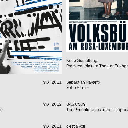
 Cho Jaquet
Plakate bewegen
w
2012
Lisa Drechsel
D
 der offenen Tür
Vortrag Martin Woodtli
2012
Nadine Blum
D
ergy
Euter
Markwald & Neusitzer Kommunikationsdesign
2011
Neue Gestaltung
D
Premierenplakate Theater Erlang
2011
Sebastian Navarro
CH
Fette Kinder
2012
BASICS09
CH
re
The Phoenix is closer than it appe
2011
c’est à voir
CH