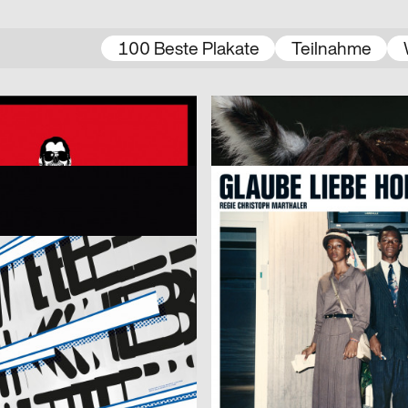
100 Beste Plakate
Teilnahme
2012
Hebbel-Theater Berlin
D
Plakate für Hebbel am Ufer
2012
JOSEFSOHN.COM
D
na – Spielzeit 2012/2013
Glaube Liebe Hoffnung
inda Paganini
2012
CH
– Ausschreibung 2012
Nike „Hungry German Youth“
2012
Philipp Dornbierer
CH
ces – A Conviction
Constellations Festival
2012
Atelier mit Meerblick
CH