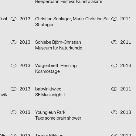
Reeperbahn Festival Kunstplakate
Paul Fiebig, Julian Klein, Henning Pohlmeyer
2013
Christian Schlager, Marie-Christine Schmid
2011
D
A
Strategie
2013
Schiebe Björn-Christian
2011
D
D
Museum für Naturkunde
2013
Wagenbreth Henning
2013
A
D
Kosmostage
2013
babyinktwice
2011
D
CH
avik
SF Musicnight I
2013
Young eun Park
2013
CH
D
Take some brain shower
CH
CH