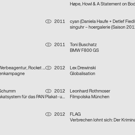
2011
cyan (Daniela Haufe + Detlef Fiedl
D
singuhr – hoergalerie (Saison 201
2011
Toni Buschatz
D
BMW F800 GS
OLIVER VOSS Werbeagentur, Rocket & Wink
2012
Lex Drewinski
D
kenkampagne
Globalisation
 Schumm
2012
Leonhard Rothmoser
D
Ausstellungsplakatsystem für das PAN Plakat- und Kunstforum in Emmerich
Filmpolska München
2012
FLAG
D
Verbrechen lohnt sich: Der Krimina