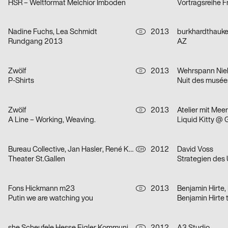
HSR – Weltformat Melchior Imboden
Vortragsreihe F
Nadine Fuchs, Lea Schmidt
2013
burkhardthauke 
D
Rundgang 2013
AZ
Zwölf
2013
Wehrspann Nie
D
P-Shirts
Nuit des musée
Zwölf
2013
Atelier mit Meer
D
A Line – Working, Weaving.
Liquid Kitty @ 
Bureau Collective, Jan Hasler, René Kappeler, Larissa Kasper, Dominic Rechsteiner
2012
David Voss
CH
Theater St.Gallen
Strategien des
Fons Hickmann m23
2013
Benjamin Hirte,
D
Putin we are watching you
Benjamin Hirte 
D