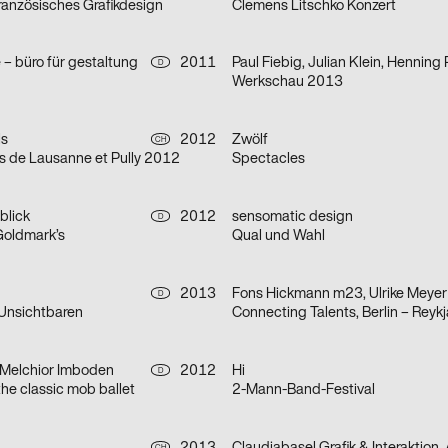
ranzösisches Grafikdesign
Clemens Litschko Konzert
– büro für gestaltung
2011
D
Werkschau 2013
ls
2012
Zwölf
CH
s de Lausanne et Pully 2012
Spectacles
blick
2012
sensomatic design
D
Goldmark’s
Qual und Wahl
2013
Fons Hickmann m23, Ulrike Meyer
D
 Unsichtbaren
Connecting Talents, Berlin – Reykj
 Melchior Imboden
2012
Hi
D
the classic mob ballet
2-Mann-Band-Festival
CH