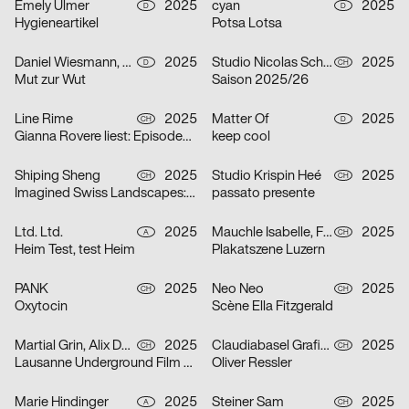
Emely Ulmer
2025
cyan
2025
D
D
Hygieneartikel
Potsa Lotsa
Daniel Wiesmann, Radziejewski Robert
2025
Studio Nicolas Schaltegger/DNA.work
2025
D
CH
Mut zur Wut
Saison 2025/26
Line Rime
2025
Matter Of
2025
CH
D
Gianna Rovere liest: Episoden von Alltagselefanten
keep cool
Shiping Sheng
2025
Studio Krispin Heé
2025
CH
CH
Imagined Swiss Landscapes: Perspectives and Edges in Image Collage
passato presente
Ltd. Ltd.
2025
Mauchle Isabelle, Felix Pfäffli, Brechbühl Erich
2025
A
CH
Heim Test, test Heim
Plakatszene Luzern
PANK
2025
Neo Neo
2025
CH
CH
Oxytocin
Scène Ella Fitzgerald
Martial Grin, Alix Debraine
2025
Claudiabasel Grafik + Interaktion
2025
CH
CH
Lausanne Underground Film & Music Festival 2025
Oliver Ressler
Marie Hindinger
2025
Steiner Sam
2025
A
CH