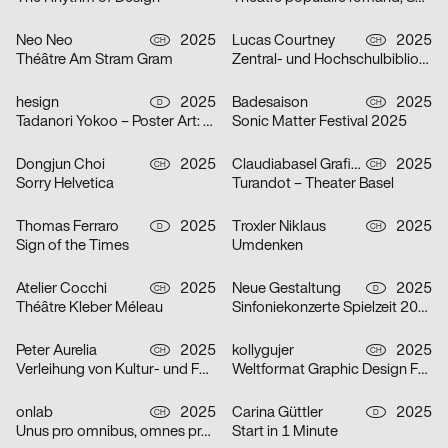
Neo Neo
2025
Lucas Courtney
2025
CH
CH
Théâtre Am Stram Gram
Zentral- und Hochschulbibliothek Luzern
hesign
2025
Badesaison
2025
D
CH
Tadanori Yokoo – Poster Art: Original Posters from 1965 – 2025
Sonic Matter Festival 2025
Dongjun Choi
2025
Claudiabasel Grafik + Interaktion
2025
CH
CH
Sorry Helvetica
Turandot – Theater Basel
Thomas Ferraro
2025
Troxler Niklaus
2025
D
CH
Sign of the Times
Umdenken
Atelier Cocchi
2025
Neue Gestaltung
2025
CH
D
Théâtre Kleber Méleau
Sinfoniekonzerte Spielzeit 2025/26
Peter Aurelia
2025
kollygujer
2025
CH
CH
Verleihung von Kultur- und Förderpreis und Goldener Ehrenmedaille 2025 des Kantons Zürich
Weltformat Graphic Design Festival 2025
onlab
2025
Carina Güttler
2025
CH
D
Unus pro omnibus, omnes pro uno
Start in 1 Minute