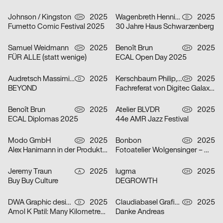
Johnson / Kingston
2025
Wagenbreth Henning
2025
CH
D
Fumetto Comic Festival 2025
30 Jahre Haus Schwarzenberg
Samuel Weidmann
2025
Benoît Brun
2025
CH
CH
FÜR ALLE (statt wenige)
ECAL Open Day 2025
Audretsch Massimiliano
2025
Kerschbaum Philip, Fawad Qadire
2025
D
CH
BEYOND
Fachreferat von Digitec Galaxus „Fast alles für fast jede*n“
Benoît Brun
2025
Atelier BLVDR
2025
CH
CH
ECAL Diplomas 2025
44e AMR Jazz Festival
Modo GmbH
2025
Bonbon
2025
CH
CH
Alex Hanimann in der Produktionshalle von Tobias Lenggenhager
Fotoatelier Wolgensinger – Mit vier Augen
Jeremy Traun
2025
lugma
2025
A
CH
Buy Buy Culture
DEGROWTH
DWA Graphic design department
2025
Claudiabasel Grafik + Interaktion
2025
D
CH
Amol K Patil: Many Kilometres – Several Words
Danke Andreas