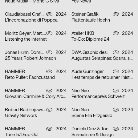
Neue Musik – Mono C Silva
Yes News
Claudiabasel Grafik + Interaktion
2024
Steiner Grafik
2024
CH
CH
L’incoronazione di Poppea
Plattentaufe Hoehn
Moritz Geyer, Marc Roecker
2024
Atelier HKB
2024
D
CH
Listening the Internet
To-Do: Diplome 24
Jonas Huhn, Dominik Keller, Michael Satter
2024
DWA Graphic design department
2024
D
D
25 Years Robert Johnson
Augustas Serapinas: Sosna, swierk i osika
HAMMER
2024
Aude Gunzinger
2024
CH
CH
Reto Pulfer: Fachzustand
Il est temps de retourner l’histoire
HAMMER
2024
Neo Neo
2024
CH
CH
Giovanni Carmine & Cory Arcangel: ALL I EAT IN A DAY
Performancepreis Schweiz
Robert Radziejewski, Michal Veltruský
2024
Neo Neo
2024
D
CH
Gravity Network
Scène Ella Fitzgerald
HAMMER
2024
Daniela Droz & Tonatiuh Ambrosetti, Neo Neo
2024
CH
CH
Tune In/Drop Out
Surréalisme & Design