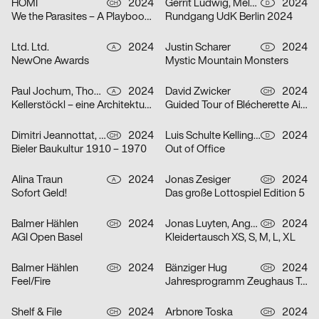
HOMI
2024
Gerrit Ludwig, Mélan Rouillon
2024
CH
D
We the Parasites – A Playbook to Complicity
Rundgang UdK Berlin 2024
Ltd. Ltd.
2024
Justin Scharer
2024
A
D
NewOne Awards
Mystic Mountain Monsters
Paul Jochum, Thomas Sieberer
2024
David Zwicker
2024
A
CH
Kellerstöckl – eine Architekturtypologie im Südburgenland
Guided Tour of Blécherette Airport
Dimitri Jeannottat, Marjeta Morinc
2024
Luis Schulte Kellinghaus, Julius Geyer, Max Reichert
2024
CH
D
Bieler Baukultur 1910 – 1970
Out of Office
Alina Traun
2024
Jonas Zesiger
2024
A
CH
Sofort Geld!
Das große Lottospiel Edition 5
Balmer Hählen
2024
Jonas Luyten, Angel Zahner
2024
CH
CH
AGI Open Basel
Kleidertausch XS, S, M, L, XL
Balmer Hählen
2024
Bänziger Hug
2024
CH
CH
Feel/Fire
Jahresprogramm Zeughaus Teufen 2024
Shelf & File
2024
Arbnore Toska
2024
CH
CH