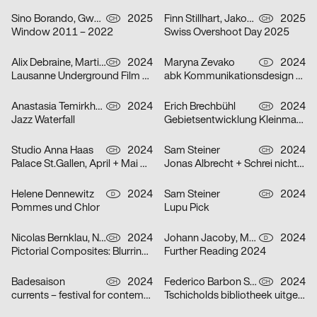
Sino Borando, Gwendoline Niederer, Serafina Räber
2025
Finn Stillhart, Jakob Galler, Lorena Gamper
2025
CH
CH
Window 2011 – 2022
Swiss Overshoot Day 2025
Alix Debraine, Martial Grin
2024
Maryna Zevako
2024
CH
D
Lausanne Underground Film & Music Festival (LUFF) 2024
abk Kommunikationsdesign Workshops
Anastasia Temirkhan
2024
Erich Brechbühl
2024
CH
CH
Jazz Waterfall
Gebietsentwicklung Kleinmatt-/Bireggstrasse
Studio Anna Haas
2024
Sam Steiner
2024
CH
CH
Palace St.Gallen, April + Mai 2024
Jonas Albrecht + Schrei nicht so Orkestra
Helene Dennewitz
2024
Sam Steiner
2024
D
CH
Pommes und Chlor
Lupu Pick
Nicolas Bernklau, Nina Flaitz
2024
Johann Jacoby, Mark van Leeuwen
2024
CH
D
Pictorial Composites: Blurring Boundaries – Ambiguous Realities
Further Reading 2024
Badesaison
2024
Federico Barbon Studio
2024
CH
CH
currents – festival for contemporary music
Tschicholds bibliotheek uitgepakt