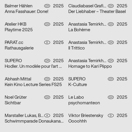
Balmer Hählen
2025
Claudiabasel Grafik + Interaktion
2025
CH
CH
Anna Fasshauer: Done!
Der Liebhaber – Theater Basel
Atelier HKB
2025
Anastasia Temirkhan
2025
CH
CH
Playtime 2025
La Bohème
PARAT.cc
2025
Anastasia Temirkhan
2025
D
CH
Rathausgalerie
Il Trittico
SUPERO
2025
Anastasia Temirkhan
2025
CH
CH
Hodler. Un modèle pour l’art suisse
Homage to Kari Piippo
Abhash Mittal
2025
SUPERO
2025
CH
CH
Kein Kino Lecture Series FS25
K-Culture
Noel Grüter
2025
Le Labo
2025
CH
CH
Sichtbar
psychomanteon
Marstaller Lukas, Béla Meiers
2025
Viktor Briestensky
2025
A
D
Schwimmparade Donaukanal 2025
Oooohhh