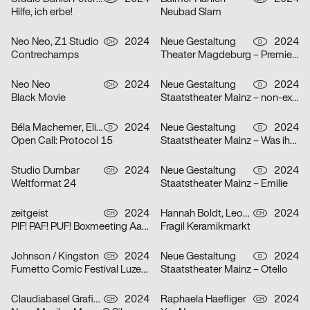
Hilfe, ich erbe!
Neubad Slam
Neo Neo, Z1 Studio
2024
Neue Gestaltung
2024
CH
D
Contrechamps
Theater Magdeburg – Premierenplakate
Neo Neo
2024
Neue Gestaltung
2024
CH
D
Black Movie
Staatstheater Mainz – non-existent
Béla Machemer, Eli Zaza Moysiopoulou, Nora Veismann, Konstantin Wagner, Gerrit Ludwig
2024
Neue Gestaltung
2024
D
D
Open Call: Protocol 15
Staatstheater Mainz – Was ihr wollt
Studio Dumbar
2024
Neue Gestaltung
2024
CH
D
Weltformat 24
Staatstheater Mainz – Emilie
zeitgeist
2024
Hannah Boldt, Leonie Felber
2024
CH
CH
PIF! PAF! PUF! Boxmeeting Aarau
Fragil Keramikmarkt
Johnson / Kingston
2024
Neue Gestaltung
2024
CH
D
Fumetto Comic Festival Luzern
Staatstheater Mainz – Otello
Claudiabasel Grafik + Interaktion
2024
Raphaela Haefliger
2024
CH
CH