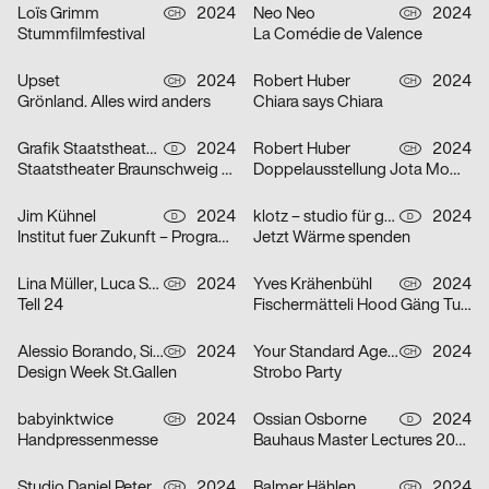
Loïs Grimm
2024
Neo Neo
2024
CH
CH
Stummfilmfestival
La Comédie de Valence
Upset
2024
Robert Huber
2024
CH
CH
Grönland. Alles wird anders
Chiara says Chiara
Grafik Staatstheater Braunschweig, Running Water Creative Group, Studio Max Kuwertz
2024
Robert Huber
2024
D
CH
Staatstheater Braunschweig „Die Hölle ist leer, alle Teufel sind hier“
Doppelausstellung Jota Mombaça & Steffani Jemison
Jim Kühnel
2024
klotz – studio für gestaltung
2024
D
D
Institut fuer Zukunft – Programmplakate
Jetzt Wärme spenden
Lina Müller, Luca Schenardi, Wietlisbach Sophie
2024
Yves Krähenbühl
2024
CH
CH
Tell 24
Fischermätteli Hood Gäng Turbo-Tour
Alessio Borando, Sino Borando
2024
Your Standard Agency
2024
CH
CH
Design Week St.Gallen
Strobo Party
babyinktwice
2024
Ossian Osborne
2024
CH
D
Handpressenmesse
Bauhaus Master Lectures 2024
Studio Daniel Peter, Alice Kolb
2024
Balmer Hählen
2024
CH
CH