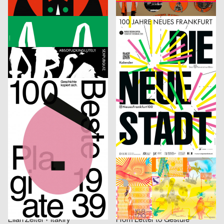
Der kleine Vampir
Die Zirkulation von Arbeit, Kapital und Leben als Lieferkette – Alice Creischer & Andreas Siekmann
Neue Gestaltung
2025
Bureau Sandra Doeller
2025
D
D
Bezahlt wird nicht
100 Jahre Neues Frankfurt
Fons Hickmann
2025
Melissa Frongillo
2025
D
CH
Absofuckinglutely
7e Tourne-Films Festival Lausanne
Roland Radschopf, Florian Kowatz
2025
cyan
2025
A
D
100 Beste Plagiate – Geschichte kopiert sich
cyan work 1990 – 2025
Simon Bode, Rasmus von Götz
2025
OFF OFFICE
2025
D
D
Double U
Alf Lechner 100 – Materie Stahl
Lukas Ruprecht
2025
Anastasia Temirkhan
2025
D
CH
Bachelorprojekt „NEW FACES“
ESAD Conference. Semantic Shapes
Onari Projects
2025
Badesaison
2025
CH
CH
Confoederatio
1. Mai 2025
Studio Speranza
2025
Shiping Sheng
2025
CH
CH
Elian Zeitel + Itakiry
From Letter to Gesture