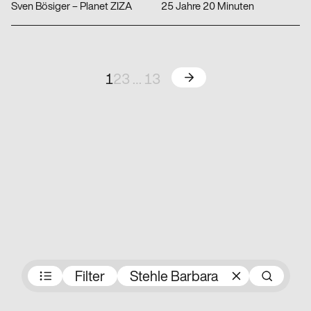
Sven Bösiger – Planet ZIZA
25 Jahre 20 Minuten
Weiter
1
2
3
…
13
Preisträger:innen
Filter
Stehle Barbara
Su