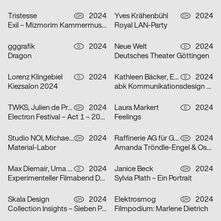
Tristesse
2024
Yves Krähenbühl
2024
CH
CH
Exil – Mizmorim Kammermusik Festival Basel
Royal LAN-Party
gggrafik
2024
Neue Welt
2024
D
D
Dragon
Deutsches Theater Göttingen
Lorenz Klingebiel
2024
Kathleen Bäcker, Emma Dreiucker, Julius Geyer, Max Reichert
2024
D
D
Kiezsalon 2024
abk Kommunikationsdesign Workshops
TWKS, Julien de Preux, Mathilde Veuthey
2024
Laura Markert
2024
CH
D
Electron Festival – Act 1 – 2024
Feelings
Studio NOI, Michael Lio
2024
Raffinerie AG für Gestaltung
2024
CH
CH
Material-Labor
Amanda Tröndle-Engel & Oskar Tröndle
Max Diemair, Uma Grotrian-Steinweg
2024
Janice Beck
2024
D
CH
Experimenteller Filmabend Dunst
Sylvia Plath – Ein Portrait
Skala Design
2024
Elektrosmog
2024
CH
CH
Collection Insights – Sieben Perspektiven
Filmpodium: Marlene Dietrich