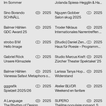
Im Sommer
Jolanda Spiess-Hegglin & Hansi Voigt lesen aus „Meistgeklickt“
Sino Borando
2025
Nguyen Gobber
2025
CH
A
SCHNÄLL
Salon skug 2025
Balmer Hählen
2025
Troxler Niklaus
2025
CH
CH
GDC Award 25
Internationales Narrentreffen Willisau
strobo B M
2025
(Studio) Daniel Zenker
2025
D
D
Hello Image
Haus für Poesie – Programmkampagne September/Oktober 2025
Gabriel Röck
2025
Studio Marcus Kraft
2025
A
CH
Unsere Klimaziele
Zürcher Theater Spektakel ’25
Balmer Hählen
2025
Larissa Tanya Hoppeler
2025
CH
CH
Vanessa Safavi: Metaphors of Gravity
Widerstand
gggrafik
2025
Atelier BLVDR
2025
D
CH
Spielzeit 2025/26
Weekend en fanfare
A Language
2025
SUPERO
2025
CH
CH
The Rhythm of Design
Théâtre populaire romand, Saison 2025/26