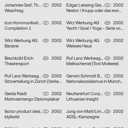
Johannes Graf, Thorsten Lehmann
2002
Edgar Leissing Grafik Design
2002
D
A
Waschtag
Nestor / Krupp oder das ewige Leben / Hartes Herz – Serie von drei Plakaten
Icon Kommunikationsdesign
2002
Wirz Werbung AG
2002
D
CH
Compilation 1
Yacht / Goal / Yoga – Serie von drei Plakaten
Wirz Werbung AG
2002
Wirz Werbung AG
2002
CH
CH
Banane
Weisses Haus
Brechbühl Erich
2002
Ruf Lanz Werbeagentur AG
2002
CH
CH
Theatersport
Melkschemel (Toni Molkerei)
Ruf Lanz Werbeagentur AG
2002
Gerwin Schmidt Büro für visuelle Gestaltung
2002
CH
D
Sitzverteilung in Zürich (Verkehrsbetriebe Zürich)
Nationalsozialismus in München
Gerda Raidt
2002
Neufrankfurt Corporate Design GmbH
2002
D
D
Matrosentango Diplomplakat
Lithuanian Insight
factor product designagentur
2002
Jung von Matt/Limmat AG
2002
D
CH
Idyllwild
ADSL-Kampagne