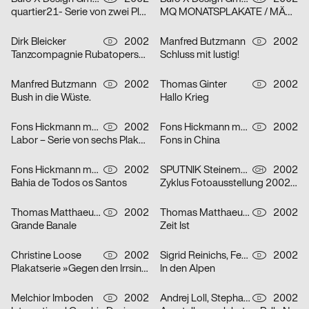
quartier21- Serie von zwei Plakaten
MQ MONATSPLAKATE / MÄRZ 2002 – Serie von zwei Plakaten
Dirk Bleicker
2002
Manfred Butzmann
2002
D
D
Tanzcompagnie Rubatoperson to person Premiere
Schluss mit lustig!
Manfred Butzmann
2002
Thomas Ginter
2002
D
D
Bush in die Wüste.
Hallo Krieg
Fons Hickmann m23
2002
Fons Hickmann m23
2002
D
D
Labor – Serie von sechs Plakaten
Fons in China
Fons Hickmann m23
2002
SPUTNIK Steinemann & Co.
2002
D
CH
Bahia de Todos os Santos
Zyklus Fotoausstellung 2002 in der Luzerner Designgalerie – Serie von drei Plakaten
Thomas Matthaeus Müller
2002
Thomas Matthaeus Müller
2002
D
D
Grande Banale
Zeit Ist
Christine Loose
2002
Sigrid Reinichs, Fenja Spiess
2002
D
D
Plakatserie »Gegen den Irrsinn«
In den Alpen
Melchior Imboden
2002
Andrej Loll, Stephanie Marx
2002
D
D