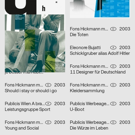
lmn
2003
i.de – Büro für Kommunikation
2003
D
D
Musica Viva Konzert 26.02.2003
Mitra Tabrizian Jenseits der Grenzen
Marion Blomeyer
2003
Fons Hickmann m23
2003
D
D
Gedächtnisbilder
Die Toten
HardCase Design
2003
Eleonore Bujatti
2003
D
A
Paradies No. 5
Schicklgruber alias Adolf Hitler
Franz Scholz
2003
Fons Hickmann m23, Klaus Hesse
2003
D
D
je besser man lebt…
11 Designer für Deutschland
Fons Hickmann m23
2003
Fons Hickmann m23
2003
D
D
Should i stay or should i go
Kleidersammlung
Publicis Wien A brand of Publicis Group Austria
2003
Publicis Werbeagentur GmbH
2003
A
D
Leistungsgruppe Sport
U-Boot
Fons Hickmann m23
2003
Publicis Werbeagentur GmbH
2003
D
D
Young and Social
Die Würze im Leben