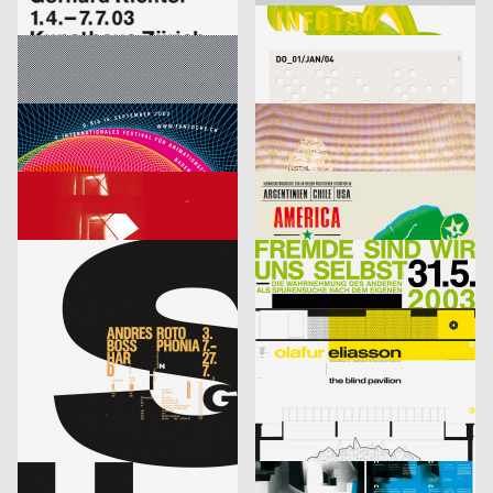
Richter
Infotag
labor b – Netzwerk für Gestaltung
2003
designliga
2003
D
D
Focus Award 2003 – Ausschreibung
Veranstaltungsplakat Sylvester
Bringolf Irion Vögeli
2003
Sascha Brossmann, Heike Grebin, Matthias Hübner, Johanna Leuner
2003
CH
D
Fantoche 03
Von Fall zu Fall: lust.nl
blotto design
2003
tarzanundjane
2003
D
CH
Kontrapunkt – Die Architektur von Daniel Libeskind
America, Amerikkka
cyan (Daniela Haufe + Detlef Fiedler)
2003
cyan (Daniela Haufe + Detlef Fiedler)
2003
D
D
aus der Serie: singuhr – hörgalerie in parochial (2003-2 und 2003-4)
fremde sind wir uns selbst – ein interreligiöser dialog
cyan (Daniela Haufe + Detlef Fiedler)
2003
cyan (Daniela Haufe + Detlef Fiedler)
2003
D
D
20 Jahre Freunde guter Musik
olafur eliasson – the blind pavillon
cyan (Daniela Haufe + Detlef Fiedler)
2003
büro diffus GmbH
2003
D
D
better days
Media-Space 03
blotto design
2003
hesign
2003
D
D
Geistiger Explosivstoff (Recht, von dem man…)
An Estranged Paradise