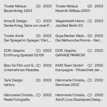
Troxler Niklaus
2003
Troxler Niklaus
2003
CH
CH
Bauernkrieg 1653
Keramik Willisau 2003
Anna B. Design
2003
Wagenbreth Henning
2003
D
D
Denke Krieg, Serie von zwei Plakaten
Jazzfest Berlin 03
Troxler Annik
2002
Guye Benker Werbeagentur AG BSW
2002
CH
CH
Der Spiegel im Spiegel / Die Leiden des Jungwerdens / Die Muse mit der scharfen Zunge – Serie von dr
Die Weltwoche Promis – Serie von drei Plakaten
DOR. Graphic
2002
DOR. Graphic
2002
D
D
Eröffnung Spielzeit 02/09
GARAGE PANKOW
Büro für Film und Gestaltung
2002
KMS Team GmbH
2002
D
D
Unternehmen Paradies
Kampagne – Pinakothek der Moderne – Serie von zwei Plakaten
Tank Design
2002
Hämmerle Christiane, Timo Thurner
2002
CH
D
taktlos
Seminare 2002
Hämmerle Christiane, Timo Thurner
2002
Hämmerle Christiane, Timo Thurner
2002
D
D
Reale Fotografie
Adolf Loos Staatspreis Design 2001