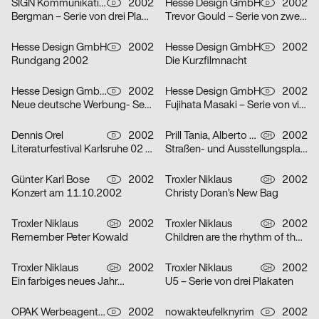
SIGN Kommunikation GmbH
2002
Hesse Design GmbH
2002
D
D
Bergman – Serie von drei Plakaten
Trevor Gould – Serie von zwei Plakaten
Hesse Design GmbH
2002
Hesse Design GmbH
2002
D
D
Rundgang 2002
Die Kurzfilmnacht
Hesse Design GmbH, Arthur Marek, Guido Heffels, Christian Boros, nowakteufelknyrim
2002
Hesse Design GmbH
2002
D
D
Neue deutsche Werbung- Serie von drei Plakaten
Fujihata Masaki – Serie von vier Plakaten
Dennis Orel
2002
Prill Tania, Alberto Vieceli
2002
D
CH
Literaturfestival Karlsruhe 02 – Serie von drei Plakaten
Straßen- und Ausstellungsplakate: Stand der Dinge: Neustes Wohnen in Zürich – Serie von sechs Plakaten
Günter Karl Bose
2002
Troxler Niklaus
2002
D
CH
Konzert am 11.10.2002
Christy Doran’s New Bag
Troxler Niklaus
2002
Troxler Niklaus
2002
CH
CH
Remember Peter Kowald
Children are the rhythm of the world
Troxler Niklaus
2002
Troxler Niklaus
2002
CH
CH
Ein farbiges neues Jahr…
U5 – Serie von drei Plakaten
OPAK Werbeagentur
2002
nowakteufelknyrim
2002
D
D