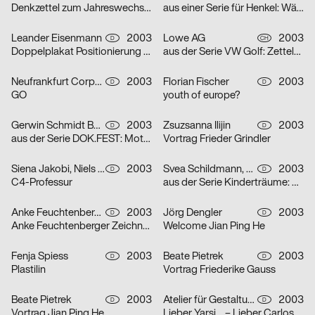
Denkzettel zum Jahreswechsel: Öl
aus einer Serie für Henkel: Wäscheklammern
Leander Eisenmann
2003
Lowe AG
2003
D
CH
Doppelplakat Positionierung – Design und Architektur, von der Ausbildung zum Beruf?
aus der Serie VW Golf: Zettelplakat
Neufrankfurt Corporate Design GmbH
2003
Florian Fischer
2003
D
D
GO
youth of europe?
Gerwin Schmidt Büro für visuelle Gestaltung
2003
Zsuzsanna Ilijin
2003
D
D
aus der Serie DOK.FEST: Motiv Schrei – Motiv Kuss
Vortrag Frieder Grindler
Siena Jakobi, Niels Verhaag
2003
Svea Schildmann, Kathrin Nahlik
2003
D
D
C4-Professur
aus der Serie Kinderträume: Feuerwehr
Anke Feuchtenberger
2003
Jörg Dengler
2003
D
D
Anke Feuchtenberger Zeichnungen
Welcome Jian Ping He
Fenja Spiess
2003
Beate Pietrek
2003
D
D
Plastilin
Vortrag Friederike Gauss
Beate Pietrek
2003
Atelier für Gestaltung
2003
D
D
Vortrag Jian Ping He
Lieber Yarsi… – Lieber Carlos… – Serie von zwei Plakaten