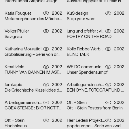
International Graphic Design Education Forum Beijin, China 2002 – Serie von zwei Plakaten
Ausstellungsplakat zu Palle Nielsen
Katia Fouquet
2002
KuS design
2002
D
D
Metamorphosen des Märchens
Stop your wars
Volker Pfüller
2002
jung und pfeffer : visuelle Kommunikation
2002
D
D
Savignac
POETRY ON THE ROAD
Katharina Mouratidi
2002
Kolle Rebbe Werbeagentur GmbH
2002
D
D
Globalisierung – Serie von drei Plakaten
BLIND TALK
Kreativfeld
2002
WE DO communication GmbH
2002
D
D
FUNNY VAN DANNEN IM ASTA – KELLER
Unser Spendensumpf
fernkopie
2002
Arbeitsgemeinschaft für visuelle und verbale Kommunikation Uwe Loesch
2002
D
D
Die Griechische Klassikidee der Wirklichkeit – Serie von zwei Plakaten
BEN OYNE. FOTOGRAF UND FILMEMACHER
Arbeitsgemeinschaft für visuelle und verbale Kommunikation Uwe Loesch
2002
Ott + Stein
2002
D
D
COEXISTENCE : BI OR NOT TO BE
Ott + Stein Posters from Berlin
Ott + Stein
2002
Herr Ledesi Projekt- und Werbeagentur
2002
D
D
Hochhinaus
popdeurope – Serie von zwei Plakaten