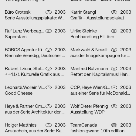
Büro Grotesk
2003
Katrin Stangl
2003
D
D
Serie Ausstellungsplakate: Wolfgang Vetten – Jürgen Paas – Kunstauktion
Grafik – Ausstellungsplakat
Ruf Lanz Werbeagentur AG
2003
Ulrike Steinke
2003
CH
D
Superstars
Buchhandlung El Libro
BOROS Agentur für Kommunikation
2003
Markwald & Neusitzer
2003
D
D
Biennale Venedig, Deutscher Pavillon
aus der Imagekampagne für die Deutsche Aidshilfe e.V.
Robert Lzicar, Stefanie Preis
2003
Manfred Butzmann
2003
D
D
++41/1 Kulturelle Grafik aus Zürich
Rettet den Kapitalismus! Handelt jetzt!
Leonardi.Wollein Visuelle Konzepte
2003
CCP, Heye Wien/GBK,Heye München
2003
D
A
Good Cheese
aus einer Serie für McDonalds Österreich (Gabeln)
Heye & Partner GmbH
2003
Wolf Dieter Pfennig
2003
D
D
aus der Serie Architektur der Obdachlosigkeit: Motiv Citylight/Motiv Litfaßsäule
Ausstellung WDP
Holger Matthies
2003
TeamCanada
2003
D
CH
Anstacheln, aus der Serie: Kammerspiele – typografische Themenplakate
fashion gwand 10th edition