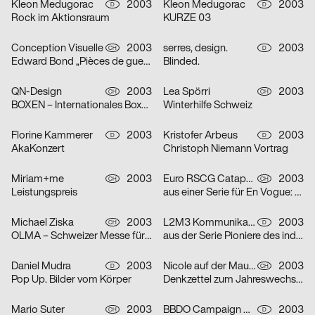
Kleon Medugorac
2003
Kleon Medugorac
2003
D
D
Rock im Aktionsraum
KURZE 03
Conception Visuelle
2003
serres, design.
2003
CH
D
Edward Bond „Pièces de guerre I-II“
Blinded.
QN-Design
2003
Lea Spörri
2003
CH
CH
BOXEN – Internationales Boxmeeting
Winterhilfe Schweiz
Florine Kammerer
2003
Kristofer Arbeus
2003
D
D
AkaKonzert
Christoph Niemann Vortrag
Miriam+me
2003
Euro RSCG Catapult AG Switzerland
2003
CH
CH
Leistungspreis
aus einer Serie für En Vogue: Fisch
Michael Ziska
2003
L2M3 Kommunikationsdesign
2003
CH
D
OLMA – Schweizer Messe für Land- und Milchwirtschaft 2003
aus der Serie Pioniere des industriellen Designs am Bodensee: Champs
Daniel Mudra
2003
Nicole auf der Mauer
2003
D
CH
Pop Up. Bilder vom Körper
Denkzettel zum Jahreswechsel: Mädchen
Mario Suter
2003
BBDO Campaign GmbH Düsseldorf
2003
CH
D