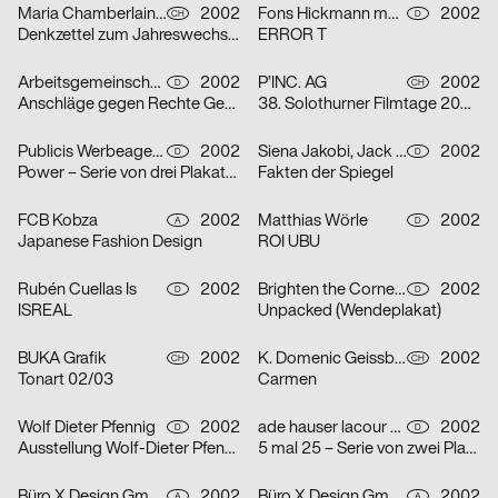
Maria Chamberlain, Fabienne Bissig, Ibrahim Hasan
2002
Fons Hickmann m23
2002
CH
D
Denkzettel zum Jahreswechsel: Letztes Abendmahl / Ohne Ausnahme / o. T. – Serie von drei Plakaten
ERROR T
Arbeitsgemeinschaft für visuelle und verbale Kommunikation Uwe Loesch
2002
P’INC. AG
2002
D
CH
Anschläge gegen Rechte Gewalt
38. Solothurner Filmtage 2003 – Serie von zwei Plakaten
Publicis Werbeagentur GmbH
2002
Siena Jakobi, Jack Kraska, Niels Verhaag
2002
D
D
Power – Serie von drei Plakaten
Fakten der Spiegel
FCB Kobza
2002
Matthias Wörle
2002
A
D
Japanese Fashion Design
ROI UBU
Rubén Cuellas Is
2002
Brighten the Corners Studio for Design
2002
D
D
ISREAL
Unpacked (Wendeplakat)
BUKA Grafik
2002
K. Domenic Geissbühler
2002
CH
CH
Tonart 02/03
Carmen
Wolf Dieter Pfennig
2002
ade hauser lacour kommunikationsgestaltung gmbh
2002
D
D
Ausstellung Wolf-Dieter Pfennig in der Galerie Sillack Dresden
5 mal 25 – Serie von zwei Plakaten
Büro X Design GmbH
2002
Büro X Design GmbH
2002
A
A