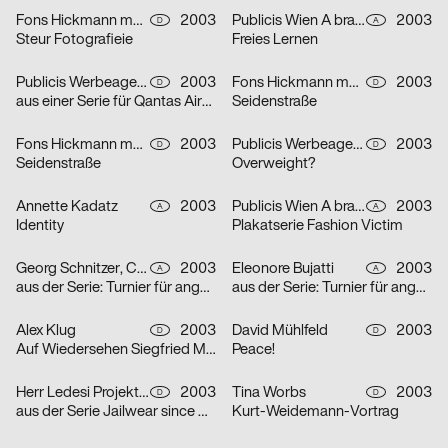
Fons Hickmann m23
2003
Publicis Wien A brand of Publicis Group Austria
2003
D
A
Steur Fotografieie
Freies Lernen
Publicis Werbeagentur GmbH
2003
Fons Hickmann m23
2003
D
D
aus einer Serie für Qantas Airways Limited: one-way
Seidenstraße
Fons Hickmann m23
2003
Publicis Werbeagentur GmbH
2003
D
D
Seidenstraße
Overweight?
Annette Kadatz
2003
Publicis Wien A brand of Publicis Group Austria
2003
A
A
Identity
Plakatserie Fashion Victim
Georg Schnitzer, Christoph Priglinger, Oliver Laric
2003
Eleonore Bujatti
2003
A
A
aus der Serie: Turnier für angewandten Fussball 3
aus der Serie: Turnier für angewandten Fussball 3
Alex Klug
2003
David Mühlfeld
2003
D
D
Auf Wiedersehen Siegfried Maser
Peace!
Herr Ledesi Projekt- und Werbeagentur
2003
Tina Worbs
2003
D
D
aus der Serie Jailwear since 1898: HAEFTLING Tasche
Kurt-Weidemann-Vortrag