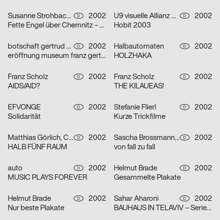
Susanne Strohbach, Ralf Wolfermann
2002
U9 visuelle Allianz GmbH
2002
D
D
Fette Engel über Chemnitz – Serie von vier Plakaten
Hobit 2003
botschaft gertrud nolte visuelle kommunikation und beratung
2002
Halbautomaten
2002
D
D
eröffnung museum franz gertsch
HOLZHAKA
Franz Scholz
2002
Franz Scholz
2002
D
D
AIDS/AID?
THE KILAUEAS!
EFVONGE
2002
Stefanie Flierl
2002
D
D
Solidarität
Kurze Trickfilme
Matthias Görlich, Charalampos Lazos
2002
Sascha Brossmann, Heike Grebin, Nina Lehmann
2002
D
D
HALB FÜNF RAUM
von fall zu fall
auto
2002
Helmut Brade
2002
D
D
MUSIC PLAYS FOREVER
Gesammelte Plakate
Helmut Brade
2002
Sahar Aharoni
2002
D
D
Nur beste Plakate
BAUHAUS IN TELAVIV – Serie von drei Plakaten