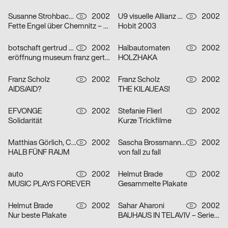
Susanne Strohbach, Ralf Wolfermann
2002
U9 visuelle Allianz GmbH
2002
D
D
Fette Engel über Chemnitz – Serie von vier Plakaten
Hobit 2003
botschaft gertrud nolte visuelle kommunikation und beratung
2002
Halbautomaten
2002
D
D
eröffnung museum franz gertsch
HOLZHAKA
Franz Scholz
2002
Franz Scholz
2002
D
D
AIDS/AID?
THE KILAUEAS!
EFVONGE
2002
Stefanie Flierl
2002
D
D
Solidarität
Kurze Trickfilme
Matthias Görlich, Charalampos Lazos
2002
Sascha Brossmann, Heike Grebin, Nina Lehmann
2002
D
D
HALB FÜNF RAUM
von fall zu fall
auto
2002
Helmut Brade
2002
D
D
MUSIC PLAYS FOREVER
Gesammelte Plakate
Helmut Brade
2002
Sahar Aharoni
2002
D
D
Nur beste Plakate
BAUHAUS IN TELAVIV – Serie von drei Plakaten