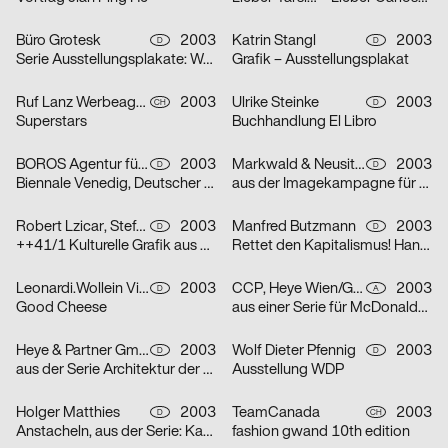
Büro Grotesk
2003
Katrin Stangl
2003
D
D
Serie Ausstellungsplakate: Wolfgang Vetten – Jürgen Paas – Kunstauktion
Grafik – Ausstellungsplakat
Ruf Lanz Werbeagentur AG
2003
Ulrike Steinke
2003
CH
D
Superstars
Buchhandlung El Libro
BOROS Agentur für Kommunikation
2003
Markwald & Neusitzer
2003
D
D
Biennale Venedig, Deutscher Pavillon
aus der Imagekampagne für die Deutsche Aidshilfe e.V.
Robert Lzicar, Stefanie Preis
2003
Manfred Butzmann
2003
D
D
++41/1 Kulturelle Grafik aus Zürich
Rettet den Kapitalismus! Handelt jetzt!
Leonardi.Wollein Visuelle Konzepte
2003
CCP, Heye Wien/GBK,Heye München
2003
D
A
Good Cheese
aus einer Serie für McDonalds Österreich (Gabeln)
Heye & Partner GmbH
2003
Wolf Dieter Pfennig
2003
D
D
aus der Serie Architektur der Obdachlosigkeit: Motiv Citylight/Motiv Litfaßsäule
Ausstellung WDP
Holger Matthies
2003
TeamCanada
2003
D
CH
Anstacheln, aus der Serie: Kammerspiele – typografische Themenplakate
fashion gwand 10th edition