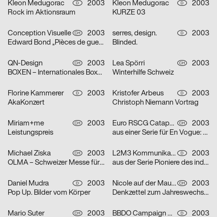
Kleon Medugorac
2003
Kleon Medugorac
2003
D
D
Rock im Aktionsraum
KURZE 03
Conception Visuelle
2003
serres, design.
2003
CH
D
Edward Bond „Pièces de guerre I-II“
Blinded.
QN-Design
2003
Lea Spörri
2003
CH
CH
BOXEN – Internationales Boxmeeting
Winterhilfe Schweiz
Florine Kammerer
2003
Kristofer Arbeus
2003
D
D
AkaKonzert
Christoph Niemann Vortrag
Miriam+me
2003
Euro RSCG Catapult AG Switzerland
2003
CH
CH
Leistungspreis
aus einer Serie für En Vogue: Fisch
Michael Ziska
2003
L2M3 Kommunikationsdesign
2003
CH
D
OLMA – Schweizer Messe für Land- und Milchwirtschaft 2003
aus der Serie Pioniere des industriellen Designs am Bodensee: Champs
Daniel Mudra
2003
Nicole auf der Mauer
2003
D
CH
Pop Up. Bilder vom Körper
Denkzettel zum Jahreswechsel: Mädchen
Mario Suter
2003
BBDO Campaign GmbH Düsseldorf
2003
CH
D