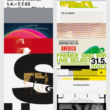
Richter
Infotag
labor b – Netzwerk für Gestaltung
2003
designliga
2003
D
D
Focus Award 2003 – Ausschreibung
Veranstaltungsplakat Sylvester
Bringolf Irion Vögeli
2003
Sascha Brossmann, Heike Grebin, Matthias Hübner, Johanna Leuner
2003
CH
D
Fantoche 03
Von Fall zu Fall: lust.nl
blotto design
2003
tarzanundjane
2003
D
CH
Kontrapunkt – Die Architektur von Daniel Libeskind
America, Amerikkka
cyan (Daniela Haufe + Detlef Fiedler)
2003
cyan (Daniela Haufe + Detlef Fiedler)
2003
D
D
aus der Serie: singuhr – hörgalerie in parochial (2003-2 und 2003-4)
fremde sind wir uns selbst – ein interreligiöser dialog
cyan (Daniela Haufe + Detlef Fiedler)
2003
cyan (Daniela Haufe + Detlef Fiedler)
2003
D
D
20 Jahre Freunde guter Musik
olafur eliasson – the blind pavillon
cyan (Daniela Haufe + Detlef Fiedler)
2003
büro diffus GmbH
2003
D
D
better days
Media-Space 03
blotto design
2003
hesign
2003
D
D
Geistiger Explosivstoff (Recht, von dem man…)
An Estranged Paradise