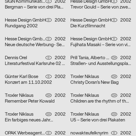
SIGN Kommunikation GmbH
2002
Hesse Design GmbH
2002
D
D
Bergman – Serie von drei Plakaten
Trevor Gould – Serie von zwei Plakaten
Hesse Design GmbH
2002
Hesse Design GmbH
2002
D
D
Rundgang 2002
Die Kurzfilmnacht
Hesse Design GmbH, Arthur Marek, Guido Heffels, Christian Boros, nowakteufelknyrim
2002
Hesse Design GmbH
2002
D
D
Neue deutsche Werbung- Serie von drei Plakaten
Fujihata Masaki – Serie von vier Plakaten
Dennis Orel
2002
Prill Tania, Alberto Vieceli
2002
D
CH
Literaturfestival Karlsruhe 02 – Serie von drei Plakaten
Straßen- und Ausstellungsplakate: Stand der Dinge: Neustes Wohnen in Zürich – Serie von sechs Plakaten
Günter Karl Bose
2002
Troxler Niklaus
2002
D
CH
Konzert am 11.10.2002
Christy Doran’s New Bag
Troxler Niklaus
2002
Troxler Niklaus
2002
CH
CH
Remember Peter Kowald
Children are the rhythm of the world
Troxler Niklaus
2002
Troxler Niklaus
2002
CH
CH
Ein farbiges neues Jahr…
U5 – Serie von drei Plakaten
OPAK Werbeagentur
2002
nowakteufelknyrim
2002
D
D