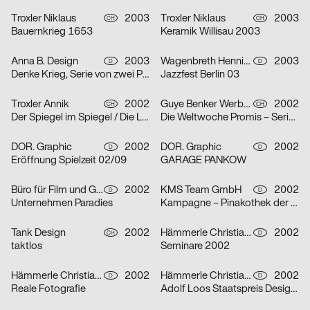
Troxler Niklaus
2003
Troxler Niklaus
2003
CH
CH
Bauernkrieg 1653
Keramik Willisau 2003
Anna B. Design
2003
Wagenbreth Henning
2003
D
D
Denke Krieg, Serie von zwei Plakaten
Jazzfest Berlin 03
Troxler Annik
2002
Guye Benker Werbeagentur AG BSW
2002
CH
CH
Der Spiegel im Spiegel / Die Leiden des Jungwerdens / Die Muse mit der scharfen Zunge – Serie von dr
Die Weltwoche Promis – Serie von drei Plakaten
DOR. Graphic
2002
DOR. Graphic
2002
D
D
Eröffnung Spielzeit 02/09
GARAGE PANKOW
Büro für Film und Gestaltung
2002
KMS Team GmbH
2002
D
D
Unternehmen Paradies
Kampagne – Pinakothek der Moderne – Serie von zwei Plakaten
Tank Design
2002
Hämmerle Christiane, Timo Thurner
2002
CH
D
taktlos
Seminare 2002
Hämmerle Christiane, Timo Thurner
2002
Hämmerle Christiane, Timo Thurner
2002
D
D
Reale Fotografie
Adolf Loos Staatspreis Design 2001