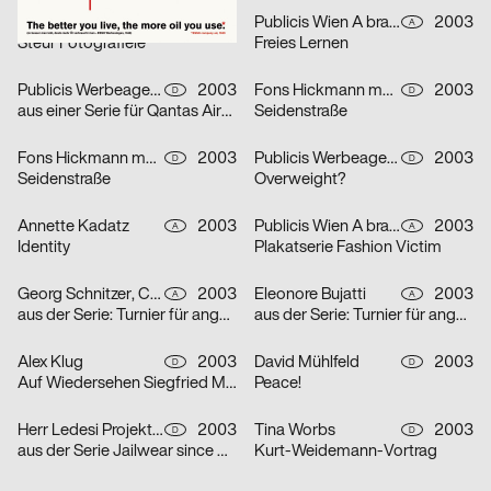
Fons Hickmann m23
2003
Publicis Wien A brand of Publicis Group Austria
2003
D
A
Steur Fotografieie
Freies Lernen
Publicis Werbeagentur GmbH
2003
Fons Hickmann m23
2003
D
D
aus einer Serie für Qantas Airways Limited: one-way
Seidenstraße
Fons Hickmann m23
2003
Publicis Werbeagentur GmbH
2003
D
D
Seidenstraße
Overweight?
Annette Kadatz
2003
Publicis Wien A brand of Publicis Group Austria
2003
A
A
Identity
Plakatserie Fashion Victim
Georg Schnitzer, Christoph Priglinger, Oliver Laric
2003
Eleonore Bujatti
2003
A
A
aus der Serie: Turnier für angewandten Fussball 3
aus der Serie: Turnier für angewandten Fussball 3
Alex Klug
2003
David Mühlfeld
2003
D
D
Auf Wiedersehen Siegfried Maser
Peace!
Herr Ledesi Projekt- und Werbeagentur
2003
Tina Worbs
2003
D
D
aus der Serie Jailwear since 1898: HAEFTLING Tasche
Kurt-Weidemann-Vortrag