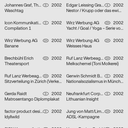
Johannes Graf, Thorsten Lehmann
2002
Edgar Leissing Grafik Design
2002
D
A
Waschtag
Nestor / Krupp oder das ewige Leben / Hartes Herz – Serie von drei Plakaten
Icon Kommunikationsdesign
2002
Wirz Werbung AG
2002
D
CH
Compilation 1
Yacht / Goal / Yoga – Serie von drei Plakaten
Wirz Werbung AG
2002
Wirz Werbung AG
2002
CH
CH
Banane
Weisses Haus
Brechbühl Erich
2002
Ruf Lanz Werbeagentur AG
2002
CH
CH
Theatersport
Melkschemel (Toni Molkerei)
Ruf Lanz Werbeagentur AG
2002
Gerwin Schmidt Büro für visuelle Gestaltung
2002
CH
D
Sitzverteilung in Zürich (Verkehrsbetriebe Zürich)
Nationalsozialismus in München
Gerda Raidt
2002
Neufrankfurt Corporate Design GmbH
2002
D
D
Matrosentango Diplomplakat
Lithuanian Insight
factor product designagentur
2002
Jung von Matt/Limmat AG
2002
D
CH
Idyllwild
ADSL-Kampagne