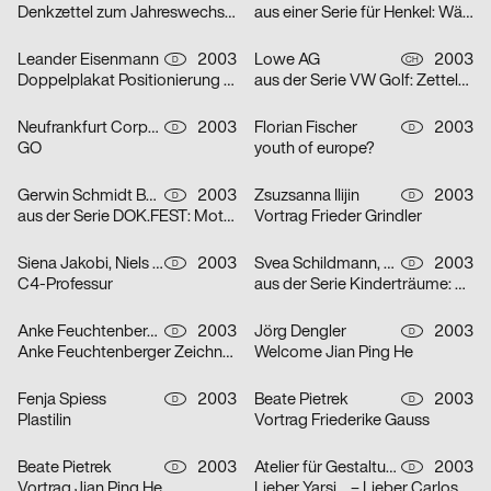
Denkzettel zum Jahreswechsel: Öl
aus einer Serie für Henkel: Wäscheklammern
Leander Eisenmann
2003
Lowe AG
2003
D
CH
Doppelplakat Positionierung – Design und Architektur, von der Ausbildung zum Beruf?
aus der Serie VW Golf: Zettelplakat
Neufrankfurt Corporate Design GmbH
2003
Florian Fischer
2003
D
D
GO
youth of europe?
Gerwin Schmidt Büro für visuelle Gestaltung
2003
Zsuzsanna Ilijin
2003
D
D
aus der Serie DOK.FEST: Motiv Schrei – Motiv Kuss
Vortrag Frieder Grindler
Siena Jakobi, Niels Verhaag
2003
Svea Schildmann, Kathrin Nahlik
2003
D
D
C4-Professur
aus der Serie Kinderträume: Feuerwehr
Anke Feuchtenberger
2003
Jörg Dengler
2003
D
D
Anke Feuchtenberger Zeichnungen
Welcome Jian Ping He
Fenja Spiess
2003
Beate Pietrek
2003
D
D
Plastilin
Vortrag Friederike Gauss
Beate Pietrek
2003
Atelier für Gestaltung
2003
D
D
Vortrag Jian Ping He
Lieber Yarsi… – Lieber Carlos… – Serie von zwei Plakaten