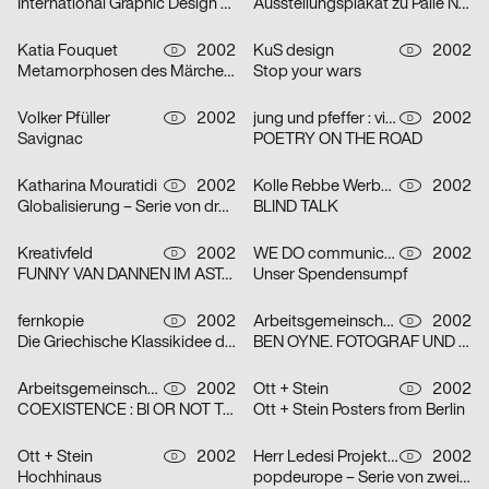
International Graphic Design Education Forum Beijin, China 2002 – Serie von zwei Plakaten
Ausstellungsplakat zu Palle Nielsen
Katia Fouquet
2002
KuS design
2002
D
D
Metamorphosen des Märchens
Stop your wars
Volker Pfüller
2002
jung und pfeffer : visuelle Kommunikation
2002
D
D
Savignac
POETRY ON THE ROAD
Katharina Mouratidi
2002
Kolle Rebbe Werbeagentur GmbH
2002
D
D
Globalisierung – Serie von drei Plakaten
BLIND TALK
Kreativfeld
2002
WE DO communication GmbH
2002
D
D
FUNNY VAN DANNEN IM ASTA – KELLER
Unser Spendensumpf
fernkopie
2002
Arbeitsgemeinschaft für visuelle und verbale Kommunikation Uwe Loesch
2002
D
D
Die Griechische Klassikidee der Wirklichkeit – Serie von zwei Plakaten
BEN OYNE. FOTOGRAF UND FILMEMACHER
Arbeitsgemeinschaft für visuelle und verbale Kommunikation Uwe Loesch
2002
Ott + Stein
2002
D
D
COEXISTENCE : BI OR NOT TO BE
Ott + Stein Posters from Berlin
Ott + Stein
2002
Herr Ledesi Projekt- und Werbeagentur
2002
D
D
Hochhinaus
popdeurope – Serie von zwei Plakaten