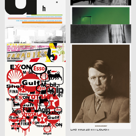
lmn
2003
i.de – Büro für Kommunikation
2003
D
D
Musica Viva Konzert 26.02.2003
Mitra Tabrizian Jenseits der Grenzen
Marion Blomeyer
2003
Fons Hickmann m23
2003
D
D
Gedächtnisbilder
Die Toten
HardCase Design
2003
Eleonore Bujatti
2003
D
A
Paradies No. 5
Schicklgruber alias Adolf Hitler
Franz Scholz
2003
Fons Hickmann m23, Klaus Hesse
2003
D
D
je besser man lebt…
11 Designer für Deutschland
Fons Hickmann m23
2003
Fons Hickmann m23
2003
D
D
Should i stay or should i go
Kleidersammlung
Publicis Wien A brand of Publicis Group Austria
2003
Publicis Werbeagentur GmbH
2003
A
D
Leistungsgruppe Sport
U-Boot
Fons Hickmann m23
2003
Publicis Werbeagentur GmbH
2003
D
D
Young and Social
Die Würze im Leben