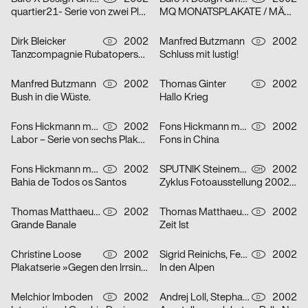
quartier21- Serie von zwei Plakaten
MQ MONATSPLAKATE / MÄRZ 2002 – Serie von zwei Plakaten
Dirk Bleicker
2002
Manfred Butzmann
2002
D
D
Tanzcompagnie Rubatoperson to person Premiere
Schluss mit lustig!
Manfred Butzmann
2002
Thomas Ginter
2002
D
D
Bush in die Wüste.
Hallo Krieg
Fons Hickmann m23
2002
Fons Hickmann m23
2002
D
D
Labor – Serie von sechs Plakaten
Fons in China
Fons Hickmann m23
2002
SPUTNIK Steinemann & Co.
2002
D
CH
Bahia de Todos os Santos
Zyklus Fotoausstellung 2002 in der Luzerner Designgalerie – Serie von drei Plakaten
Thomas Matthaeus Müller
2002
Thomas Matthaeus Müller
2002
D
D
Grande Banale
Zeit Ist
Christine Loose
2002
Sigrid Reinichs, Fenja Spiess
2002
D
D
Plakatserie »Gegen den Irrsinn«
In den Alpen
Melchior Imboden
2002
Andrej Loll, Stephanie Marx
2002
D
D