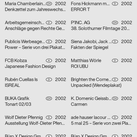
Maria Chamberlain, Fabienne Bissig, Ibrahim Hasan
2002
Fons Hickmann m23
2002
CH
D
Denkzettel zum Jahreswechsel: Letztes Abendmahl / Ohne Ausnahme / o. T. – Serie von drei Plakaten
ERROR T
Arbeitsgemeinschaft für visuelle und verbale Kommunikation Uwe Loesch
2002
P’INC. AG
2002
D
CH
Anschläge gegen Rechte Gewalt
38. Solothurner Filmtage 2003 – Serie von zwei Plakaten
Publicis Werbeagentur GmbH
2002
Siena Jakobi, Jack Kraska, Niels Verhaag
2002
D
D
Power – Serie von drei Plakaten
Fakten der Spiegel
FCB Kobza
2002
Matthias Wörle
2002
A
D
Japanese Fashion Design
ROI UBU
Rubén Cuellas Is
2002
Brighten the Corners Studio for Design
2002
D
D
ISREAL
Unpacked (Wendeplakat)
BUKA Grafik
2002
K. Domenic Geissbühler
2002
CH
CH
Tonart 02/03
Carmen
Wolf Dieter Pfennig
2002
ade hauser lacour kommunikationsgestaltung gmbh
2002
D
D
Ausstellung Wolf-Dieter Pfennig in der Galerie Sillack Dresden
5 mal 25 – Serie von zwei Plakaten
Büro X Design GmbH
2002
Büro X Design GmbH
2002
A
A