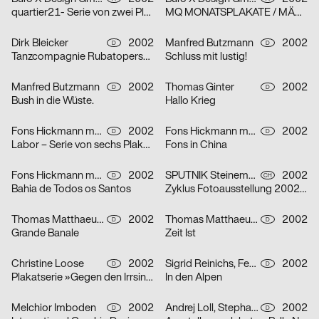
quartier21- Serie von zwei Plakaten
MQ MONATSPLAKATE / MÄRZ 2002 – Serie von zwei Plakaten
Dirk Bleicker
2002
Manfred Butzmann
2002
D
D
Tanzcompagnie Rubatoperson to person Premiere
Schluss mit lustig!
Manfred Butzmann
2002
Thomas Ginter
2002
D
D
Bush in die Wüste.
Hallo Krieg
Fons Hickmann m23
2002
Fons Hickmann m23
2002
D
D
Labor – Serie von sechs Plakaten
Fons in China
Fons Hickmann m23
2002
SPUTNIK Steinemann & Co.
2002
D
CH
Bahia de Todos os Santos
Zyklus Fotoausstellung 2002 in der Luzerner Designgalerie – Serie von drei Plakaten
Thomas Matthaeus Müller
2002
Thomas Matthaeus Müller
2002
D
D
Grande Banale
Zeit Ist
Christine Loose
2002
Sigrid Reinichs, Fenja Spiess
2002
D
D
Plakatserie »Gegen den Irrsinn«
In den Alpen
Melchior Imboden
2002
Andrej Loll, Stephanie Marx
2002
D
D