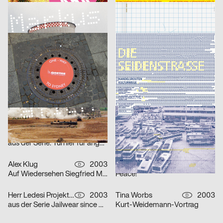
Fons Hickmann m23
2003
Publicis Wien A brand of Publicis Group Austria
2003
D
A
Steur Fotografieie
Freies Lernen
Publicis Werbeagentur GmbH
2003
Fons Hickmann m23
2003
D
D
aus einer Serie für Qantas Airways Limited: one-way
Seidenstraße
Fons Hickmann m23
2003
Publicis Werbeagentur GmbH
2003
D
D
Seidenstraße
Overweight?
Annette Kadatz
2003
Publicis Wien A brand of Publicis Group Austria
2003
A
A
Identity
Plakatserie Fashion Victim
Georg Schnitzer, Christoph Priglinger, Oliver Laric
2003
Eleonore Bujatti
2003
A
A
aus der Serie: Turnier für angewandten Fussball 3
aus der Serie: Turnier für angewandten Fussball 3
Alex Klug
2003
David Mühlfeld
2003
D
D
Auf Wiedersehen Siegfried Maser
Peace!
Herr Ledesi Projekt- und Werbeagentur
2003
Tina Worbs
2003
D
D
aus der Serie Jailwear since 1898: HAEFTLING Tasche
Kurt-Weidemann-Vortrag