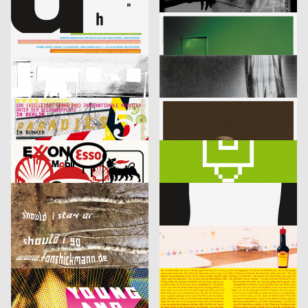
lmn
2003
i.de – Büro für Kommunikation
2003
D
D
Musica Viva Konzert 26.02.2003
Mitra Tabrizian Jenseits der Grenzen
Marion Blomeyer
2003
Fons Hickmann m23
2003
D
D
Gedächtnisbilder
Die Toten
HardCase Design
2003
Eleonore Bujatti
2003
D
A
Paradies No. 5
Schicklgruber alias Adolf Hitler
Franz Scholz
2003
Fons Hickmann m23, Klaus Hesse
2003
D
D
je besser man lebt…
11 Designer für Deutschland
Fons Hickmann m23
2003
Fons Hickmann m23
2003
D
D
Should i stay or should i go
Kleidersammlung
Publicis Wien A brand of Publicis Group Austria
2003
Publicis Werbeagentur GmbH
2003
A
D
Leistungsgruppe Sport
U-Boot
Fons Hickmann m23
2003
Publicis Werbeagentur GmbH
2003
D
D
Young and Social
Die Würze im Leben