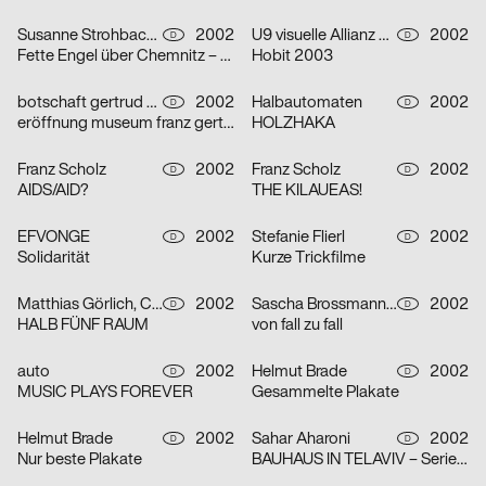
Susanne Strohbach, Ralf Wolfermann
2002
U9 visuelle Allianz GmbH
2002
D
D
Fette Engel über Chemnitz – Serie von vier Plakaten
Hobit 2003
botschaft gertrud nolte visuelle kommunikation und beratung
2002
Halbautomaten
2002
D
D
eröffnung museum franz gertsch
HOLZHAKA
Franz Scholz
2002
Franz Scholz
2002
D
D
AIDS/AID?
THE KILAUEAS!
EFVONGE
2002
Stefanie Flierl
2002
D
D
Solidarität
Kurze Trickfilme
Matthias Görlich, Charalampos Lazos
2002
Sascha Brossmann, Heike Grebin, Nina Lehmann
2002
D
D
HALB FÜNF RAUM
von fall zu fall
auto
2002
Helmut Brade
2002
D
D
MUSIC PLAYS FOREVER
Gesammelte Plakate
Helmut Brade
2002
Sahar Aharoni
2002
D
D
Nur beste Plakate
BAUHAUS IN TELAVIV – Serie von drei Plakaten