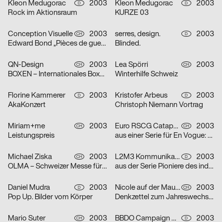
Kleon Medugorac
2003
Kleon Medugorac
2003
D
D
Rock im Aktionsraum
KURZE 03
Conception Visuelle
2003
serres, design.
2003
CH
D
Edward Bond „Pièces de guerre I-II“
Blinded.
QN-Design
2003
Lea Spörri
2003
CH
CH
BOXEN – Internationales Boxmeeting
Winterhilfe Schweiz
Florine Kammerer
2003
Kristofer Arbeus
2003
D
D
AkaKonzert
Christoph Niemann Vortrag
Miriam+me
2003
Euro RSCG Catapult AG Switzerland
2003
CH
CH
Leistungspreis
aus einer Serie für En Vogue: Fisch
Michael Ziska
2003
L2M3 Kommunikationsdesign
2003
CH
D
OLMA – Schweizer Messe für Land- und Milchwirtschaft 2003
aus der Serie Pioniere des industriellen Designs am Bodensee: Champs
Daniel Mudra
2003
Nicole auf der Mauer
2003
D
CH
Pop Up. Bilder vom Körper
Denkzettel zum Jahreswechsel: Mädchen
Mario Suter
2003
BBDO Campaign GmbH Düsseldorf
2003
CH
D