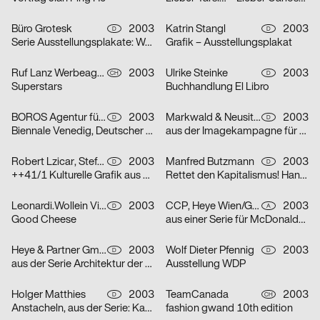
Büro Grotesk
2003
Katrin Stangl
2003
D
D
Serie Ausstellungsplakate: Wolfgang Vetten – Jürgen Paas – Kunstauktion
Grafik – Ausstellungsplakat
Ruf Lanz Werbeagentur AG
2003
Ulrike Steinke
2003
CH
D
Superstars
Buchhandlung El Libro
BOROS Agentur für Kommunikation
2003
Markwald & Neusitzer
2003
D
D
Biennale Venedig, Deutscher Pavillon
aus der Imagekampagne für die Deutsche Aidshilfe e.V.
Robert Lzicar, Stefanie Preis
2003
Manfred Butzmann
2003
D
D
++41/1 Kulturelle Grafik aus Zürich
Rettet den Kapitalismus! Handelt jetzt!
Leonardi.Wollein Visuelle Konzepte
2003
CCP, Heye Wien/GBK,Heye München
2003
D
A
Good Cheese
aus einer Serie für McDonalds Österreich (Gabeln)
Heye & Partner GmbH
2003
Wolf Dieter Pfennig
2003
D
D
aus der Serie Architektur der Obdachlosigkeit: Motiv Citylight/Motiv Litfaßsäule
Ausstellung WDP
Holger Matthies
2003
TeamCanada
2003
D
CH
Anstacheln, aus der Serie: Kammerspiele – typografische Themenplakate
fashion gwand 10th edition