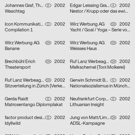
Johannes Graf, Thorsten Lehmann
2002
Edgar Leissing Grafik Design
2002
D
A
Waschtag
Nestor / Krupp oder das ewige Leben / Hartes Herz – Serie von drei Plakaten
Icon Kommunikationsdesign
2002
Wirz Werbung AG
2002
D
CH
Compilation 1
Yacht / Goal / Yoga – Serie von drei Plakaten
Wirz Werbung AG
2002
Wirz Werbung AG
2002
CH
CH
Banane
Weisses Haus
Brechbühl Erich
2002
Ruf Lanz Werbeagentur AG
2002
CH
CH
Theatersport
Melkschemel (Toni Molkerei)
Ruf Lanz Werbeagentur AG
2002
Gerwin Schmidt Büro für visuelle Gestaltung
2002
CH
D
Sitzverteilung in Zürich (Verkehrsbetriebe Zürich)
Nationalsozialismus in München
Gerda Raidt
2002
Neufrankfurt Corporate Design GmbH
2002
D
D
Matrosentango Diplomplakat
Lithuanian Insight
factor product designagentur
2002
Jung von Matt/Limmat AG
2002
D
CH
Idyllwild
ADSL-Kampagne