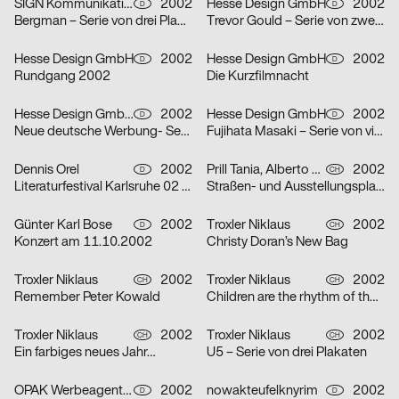
SIGN Kommunikation GmbH
2002
Hesse Design GmbH
2002
D
D
Bergman – Serie von drei Plakaten
Trevor Gould – Serie von zwei Plakaten
Hesse Design GmbH
2002
Hesse Design GmbH
2002
D
D
Rundgang 2002
Die Kurzfilmnacht
Hesse Design GmbH, Arthur Marek, Guido Heffels, Christian Boros, nowakteufelknyrim
2002
Hesse Design GmbH
2002
D
D
Neue deutsche Werbung- Serie von drei Plakaten
Fujihata Masaki – Serie von vier Plakaten
Dennis Orel
2002
Prill Tania, Alberto Vieceli
2002
D
CH
Literaturfestival Karlsruhe 02 – Serie von drei Plakaten
Straßen- und Ausstellungsplakate: Stand der Dinge: Neustes Wohnen in Zürich – Serie von sechs Plakaten
Günter Karl Bose
2002
Troxler Niklaus
2002
D
CH
Konzert am 11.10.2002
Christy Doran’s New Bag
Troxler Niklaus
2002
Troxler Niklaus
2002
CH
CH
Remember Peter Kowald
Children are the rhythm of the world
Troxler Niklaus
2002
Troxler Niklaus
2002
CH
CH
Ein farbiges neues Jahr…
U5 – Serie von drei Plakaten
OPAK Werbeagentur
2002
nowakteufelknyrim
2002
D
D