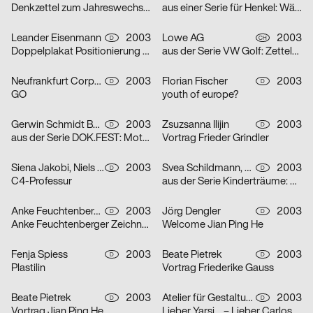
Denkzettel zum Jahreswechsel: Öl
aus einer Serie für Henkel: Wäscheklammern
Leander Eisenmann
2003
Lowe AG
2003
D
CH
Doppelplakat Positionierung – Design und Architektur, von der Ausbildung zum Beruf?
aus der Serie VW Golf: Zettelplakat
Neufrankfurt Corporate Design GmbH
2003
Florian Fischer
2003
D
D
GO
youth of europe?
Gerwin Schmidt Büro für visuelle Gestaltung
2003
Zsuzsanna Ilijin
2003
D
D
aus der Serie DOK.FEST: Motiv Schrei – Motiv Kuss
Vortrag Frieder Grindler
Siena Jakobi, Niels Verhaag
2003
Svea Schildmann, Kathrin Nahlik
2003
D
D
C4-Professur
aus der Serie Kinderträume: Feuerwehr
Anke Feuchtenberger
2003
Jörg Dengler
2003
D
D
Anke Feuchtenberger Zeichnungen
Welcome Jian Ping He
Fenja Spiess
2003
Beate Pietrek
2003
D
D
Plastilin
Vortrag Friederike Gauss
Beate Pietrek
2003
Atelier für Gestaltung
2003
D
D
Vortrag Jian Ping He
Lieber Yarsi… – Lieber Carlos… – Serie von zwei Plakaten