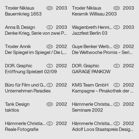
Troxler Niklaus
2003
Troxler Niklaus
2003
CH
CH
Bauernkrieg 1653
Keramik Willisau 2003
Anna B. Design
2003
Wagenbreth Henning
2003
D
D
Denke Krieg, Serie von zwei Plakaten
Jazzfest Berlin 03
Troxler Annik
2002
Guye Benker Werbeagentur AG BSW
2002
CH
CH
Der Spiegel im Spiegel / Die Leiden des Jungwerdens / Die Muse mit der scharfen Zunge – Serie von dr
Die Weltwoche Promis – Serie von drei Plakaten
DOR. Graphic
2002
DOR. Graphic
2002
D
D
Eröffnung Spielzeit 02/09
GARAGE PANKOW
Büro für Film und Gestaltung
2002
KMS Team GmbH
2002
D
D
Unternehmen Paradies
Kampagne – Pinakothek der Moderne – Serie von zwei Plakaten
Tank Design
2002
Hämmerle Christiane, Timo Thurner
2002
CH
D
taktlos
Seminare 2002
Hämmerle Christiane, Timo Thurner
2002
Hämmerle Christiane, Timo Thurner
2002
D
D
Reale Fotografie
Adolf Loos Staatspreis Design 2001