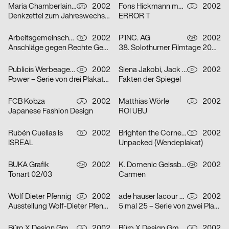
Maria Chamberlain, Fabienne Bissig, Ibrahim Hasan
2002
Fons Hickmann m23
2002
CH
D
Denkzettel zum Jahreswechsel: Letztes Abendmahl / Ohne Ausnahme / o. T. – Serie von drei Plakaten
ERROR T
Arbeitsgemeinschaft für visuelle und verbale Kommunikation Uwe Loesch
2002
P’INC. AG
2002
D
CH
Anschläge gegen Rechte Gewalt
38. Solothurner Filmtage 2003 – Serie von zwei Plakaten
Publicis Werbeagentur GmbH
2002
Siena Jakobi, Jack Kraska, Niels Verhaag
2002
D
D
Power – Serie von drei Plakaten
Fakten der Spiegel
FCB Kobza
2002
Matthias Wörle
2002
A
D
Japanese Fashion Design
ROI UBU
Rubén Cuellas Is
2002
Brighten the Corners Studio for Design
2002
D
D
ISREAL
Unpacked (Wendeplakat)
BUKA Grafik
2002
K. Domenic Geissbühler
2002
CH
CH
Tonart 02/03
Carmen
Wolf Dieter Pfennig
2002
ade hauser lacour kommunikationsgestaltung gmbh
2002
D
D
Ausstellung Wolf-Dieter Pfennig in der Galerie Sillack Dresden
5 mal 25 – Serie von zwei Plakaten
Büro X Design GmbH
2002
Büro X Design GmbH
2002
A
A