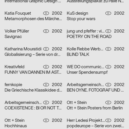
International Graphic Design Education Forum Beijin, China 2002 – Serie von zwei Plakaten
Ausstellungsplakat zu Palle Nielsen
Katia Fouquet
2002
KuS design
2002
D
D
Metamorphosen des Märchens
Stop your wars
Volker Pfüller
2002
jung und pfeffer : visuelle Kommunikation
2002
D
D
Savignac
POETRY ON THE ROAD
Katharina Mouratidi
2002
Kolle Rebbe Werbeagentur GmbH
2002
D
D
Globalisierung – Serie von drei Plakaten
BLIND TALK
Kreativfeld
2002
WE DO communication GmbH
2002
D
D
FUNNY VAN DANNEN IM ASTA – KELLER
Unser Spendensumpf
fernkopie
2002
Arbeitsgemeinschaft für visuelle und verbale Kommunikation Uwe Loesch
2002
D
D
Die Griechische Klassikidee der Wirklichkeit – Serie von zwei Plakaten
BEN OYNE. FOTOGRAF UND FILMEMACHER
Arbeitsgemeinschaft für visuelle und verbale Kommunikation Uwe Loesch
2002
Ott + Stein
2002
D
D
COEXISTENCE : BI OR NOT TO BE
Ott + Stein Posters from Berlin
Ott + Stein
2002
Herr Ledesi Projekt- und Werbeagentur
2002
D
D
Hochhinaus
popdeurope – Serie von zwei Plakaten