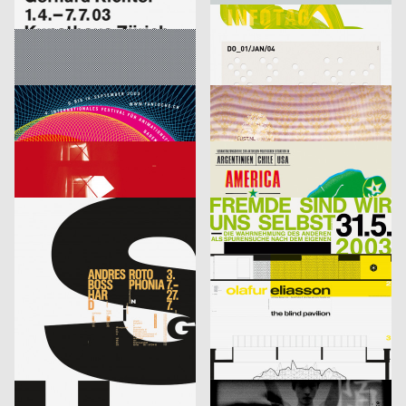
Richter
Infotag
labor b – Netzwerk für Gestaltung
2003
designliga
2003
D
D
Focus Award 2003 – Ausschreibung
Veranstaltungsplakat Sylvester
Bringolf Irion Vögeli
2003
Sascha Brossmann, Heike Grebin, Matthias Hübner, Johanna Leuner
2003
CH
D
Fantoche 03
Von Fall zu Fall: lust.nl
blotto design
2003
tarzanundjane
2003
D
CH
Kontrapunkt – Die Architektur von Daniel Libeskind
America, Amerikkka
cyan (Daniela Haufe + Detlef Fiedler)
2003
cyan (Daniela Haufe + Detlef Fiedler)
2003
D
D
aus der Serie: singuhr – hörgalerie in parochial (2003-2 und 2003-4)
fremde sind wir uns selbst – ein interreligiöser dialog
cyan (Daniela Haufe + Detlef Fiedler)
2003
cyan (Daniela Haufe + Detlef Fiedler)
2003
D
D
20 Jahre Freunde guter Musik
olafur eliasson – the blind pavillon
cyan (Daniela Haufe + Detlef Fiedler)
2003
büro diffus GmbH
2003
D
D
better days
Media-Space 03
blotto design
2003
hesign
2003
D
D
Geistiger Explosivstoff (Recht, von dem man…)
An Estranged Paradise