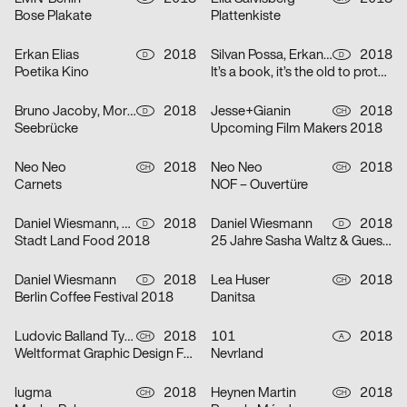
Bose Plakate
Plattenkiste
Erkan Elias
2018
Silvan Possa, Erkan Elias, Anne Dietzsch
2018
D
D
Poetika Kino
It’s a book, it’s the old to protest, it’s the new to request
Bruno Jacoby, Moritz Appich, Johanna Schäfer
2018
Jesse+Gianin
2018
D
CH
Seebrücke
Upcoming Film Makers 2018
Neo Neo
2018
Neo Neo
2018
CH
CH
Carnets
NOF – Ouvertüre
Daniel Wiesmann, Simon Schmalhorst
2018
Daniel Wiesmann
2018
D
D
Stadt Land Food 2018
25 Jahre Sasha Waltz & Guests
Daniel Wiesmann
2018
Lea Huser
2018
D
CH
Berlin Coffee Festival 2018
Danitsa
Ludovic Balland Typography Cabinet, Julian Humm
2018
101
2018
CH
A
Weltformat Graphic Design Festival
Nevrland
lugma
2018
Heynen Martin
2018
CH
CH