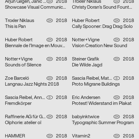
Arjun Gilgen, Janic Fotsch, Pascal Sennhauser
2018
Troxler Niklaus
2018
CH
CH
Showcase Visual Communication
Christy Doran’s Sound Fountain
Troxler Niklaus
2018
Huber Robert
2018
CH
CH
This is Pan
Cally Spooner: Drag Drag Solo
Huber Robert
2018
Notter+Vigne
2018
CH
CH
Biennale de l’Image en Mouvement 2018
Vision Creation New Sound
Notter+Vigne
2018
Steiner Grafik
2018
CH
CH
Sounds of Silence
Die Wilde Jagd
Zoe Barceló
2018
Sascia Reibel, Mathias Lempart
2018
CH
D
Langnau Jazz Nights 2018
Proto Migrane Buildings
Sascia Reibel, Anna Cairns
2018
Eric Andersen
2018
D
CH
Fremdkörper
Protest! Widerstand im Plakat
Raffinerie AG für Gestaltung
2018
babyinktwice
2018
CH
CH
Oïphorie: atelier oï
Typographic Summer Program
HAMMER
2018
Vitamin2
2018
CH
CH