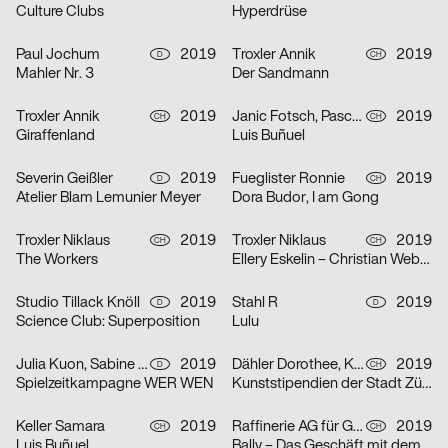
Culture Clubs
Hyperdrüse
Paul Jochum
2019
Troxler Annik
2019
D
CH
Mahler Nr. 3
Der Sandmann
Troxler Annik
2019
Janic Fotsch, Pascal Sennhauser
2019
CH
CH
Giraffenland
Luis Buñuel
Severin Geißler
2019
Fueglister Ronnie
2019
D
CH
Atelier Blam Lemunier Meyer
Dora Budor, I am Gong
Troxler Niklaus
2019
Troxler Niklaus
2019
CH
CH
The Workers
Ellery Eskelin – Christian Weber – Michael Griener
Studio Tillack Knöll
2019
Stahl R
2019
D
D
Science Club: Superposition
Lulu
Julia Kuon, Sabine Meyer, Christoph Feist
2019
Dähler Dorothee, Kaj Lehmann
2019
D
CH
Spielzeitkampagne WER WEN
Kunststipendien der Stadt Zürich 2019
Keller Samara
2019
Raffinerie AG für Gestaltung
2019
CH
CH
Luis Buñuel
Bally – Das Geschäft mit dem Schuh