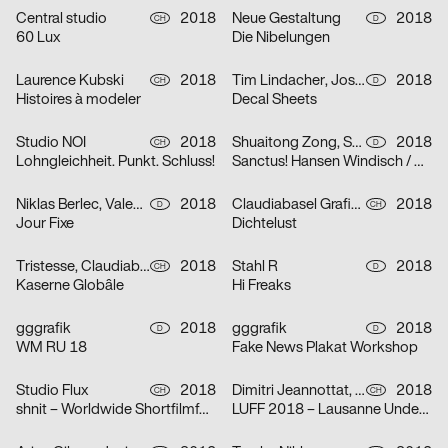
Central studio
2018
Neue Gestaltung
2018
CH
D
60 Lux
Die Nibelungen
Laurence Kubski
2018
Tim Lindacher, Josephine Doser
2018
CH
D
Histoires à modeler
Decal Sheets
Studio NOI
2018
Shuaitong Zong, Sascia Reibel
2018
CH
D
Lohngleichheit. Punkt. Schluss!
Sanctus! Hansen Windisch / Snakesoda / Cadih / hermesbaby101
Niklas Berlec, Valentin Alisch
2018
Claudiabasel Grafik & Interaktion
2018
D
CH
Jour Fixe
Dichtelust
Tristesse, Claudiabasel Grafik & Interaktion
2018
Stahl R
2018
CH
D
Kaserne Globâle
Hi Freaks
gggrafik
2018
gggrafik
2018
D
D
WM RU 18
Fake News Plakat Workshop
Studio Flux
2018
Dimitri Jeannottat, Pierre Charmillot, Tiphaine Allemann
2018
CH
CH
shnit – Worldwide Shortfilmfestival
LUFF 2018 – Lausanne Underground Film & Music Festival