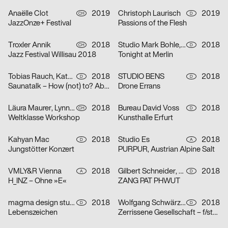
Anaëlle Clot
2019
Christoph Laurisch
2019
CH
D
JazzOnze+ Festival
Passions of the Flesh
Troxler Annik
2018
Studio Mark Bohle, Kormann Raffael
2018
CH
D
Jazz Festival Willisau 2018
Tonight at Merlin
Tobias Rauch, Kathrin Baumgartner
2018
STUDIO BENS
2018
D
D
Saunatalk – How (not) to? Abilities – what am I capable to?
Drone Errans
Läura Maurer, Lynne Kopp, Max Fingerhuth
2018
Bureau David Voss
2018
CH
D
Weltklasse Workshop
Kunsthalle Erfurt
Kahyan Mac
2018
Studio Es
2018
D
A
Jungstötter Konzert
PURPUR, Austrian Alpine Salt
VMLY&R Vienna
2018
Gilbert Schneider, Karolina Pietrzyk, Tobias Wenig
2018
A
D
H_INZ – Ohne »E«
ZANG PAT PHWUT
magma design studio
2018
Wolfgang Schwärzler
2018
D
D
Lebenszeichen
Zerrissene Gesellschaft – f/stop 2018 – 8. Festival für Fotografie Leipzig