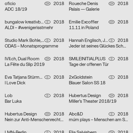
oficio
2018
Roueche Denis
2018
CH
CH
ADC 18/19
Palais — Galerie
bungalow kreativbüro
2018
Emilie Excoffier
2018
D
CH
ALDI – #wenigerisstmehr
11.11 in Poland
Studio Mark Bohle, Nam Huynh
2018
Hannah Englisch, Janni Froese
2018
D
D
ODAS – Monatsprogramme
Jeder ist seines Glückes Schmied
IVII.ch, Dual Room
2018
SMILEINITIALPLUS
2018
CH
D
La Fête du Slip 2019
Tage der offenen Tür
Eva Tatjana Stürmer, Lena Thomaka
2018
2xGoldstein
2018
D
D
I Love Dick
Blauer Salon SS 18
Lob
2018
Hubertus Design
2018
D
CH
Bar Luka
Miller’s Theater 2018/19
Hubertus Design
2018
Abc&D
2018
CH
D
Nein zur Anti-Menschenrechtsinitiative
múm plays – Menschen am Sonntag
LMN-Berlin
2018
Elia Salvisberg
2018
D
CH