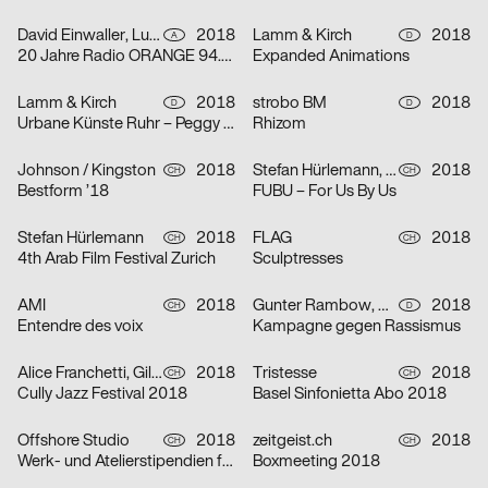
David Einwaller, Lukas Novak
2018
Lamm & Kirch
2018
A
D
20 Jahre Radio ORANGE 94.0 – Das Freie Radio in Wien
Expanded Animations
Lamm & Kirch
2018
strobo BM
2018
D
D
Urbane Künste Ruhr – Peggy Buth: Vom Nutzen der Angst
Rhizom
Johnson / Kingston
2018
Stefan Hürlemann, Tanja Krebs, Anna Pravorotskaya, Laurence Lok Hang Hau
2018
CH
CH
Bestform ’18
FUBU – For Us By Us
Stefan Hürlemann
2018
FLAG
2018
CH
CH
4th Arab Film Festival Zurich
Sculptresses
AMI
2018
Gunter Rambow, Angelika Eschbach-Rambow
2018
CH
D
Entendre des voix
Kampagne gegen Rassismus
Alice Franchetti, Giliane Cachin
2018
Tristesse
2018
CH
CH
Cully Jazz Festival 2018
Basel Sinfonietta Abo 2018
Offshore Studio
2018
zeitgeist.ch
2018
CH
CH
Werk- und Atelierstipendien für Kunst
Boxmeeting 2018