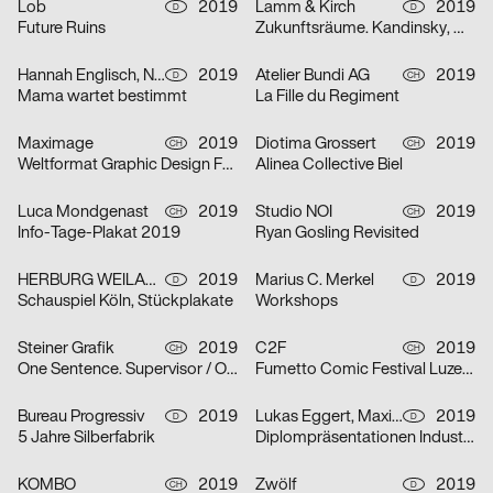
Lob
2019
Lamm & Kirch
2019
D
D
Future Ruins
Zukunftsräume. Kandinsky, Mondrian, Lissitzky und die abstrakt-konstruktive Avantgarde in Dresden 1919–1932
Hannah Englisch, Nils Krüger
2019
Atelier Bundi AG
2019
D
CH
Mama wartet bestimmt
La Fille du Regiment
Maximage
2019
Diotima Grossert
2019
CH
CH
Weltformat Graphic Design Festival
Alinea Collective Biel
Luca Mondgenast
2019
Studio NOI
2019
CH
CH
Info-Tage-Plakat 2019
Ryan Gosling Revisited
HERBURG WEILAND
2019
Marius C. Merkel
2019
D
D
Schauspiel Köln, Stückplakate
Workshops
Steiner Grafik
2019
C2F
2019
CH
CH
One Sentence. Supervisor / Omni Selassi
Fumetto Comic Festival Luzern 2019
Bureau Progressiv
2019
Lukas Eggert, Maximilian Haslauer
2019
D
D
5 Jahre Silberfabrik
Diplompräsentationen Industriedesign
KOMBO
2019
Zwölf
2019
CH
D