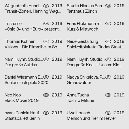
Wagenbreth Henning
2019
Studio Nicolas Schaltegger
2019
D
CH
Transit-Zonen, Henning Wagenbreth in der Kunstbibliothek
Tanzhaus Zürich
Tristesse
2019
Fons Hickmann m23
2019
CH
D
»Oslo 8« und »Büro« präsentieren den 23. vfg Nachwuchsförderpreis für Fotografie
Kurz & Mittwoch
Thomas Kühnen
2019
Neue Gestaltung
2019
D
D
Visions – Die Filmreihe im Sommersemester
Spielzeitplakate für das Staatstheater Mainz
Nam Huynh, Studio Mark Bohle
2019
Nam Huynh, Studio Mark Bohle
2019
D
D
Der große Aufriss
Der große Knall – Unsere Kinderzimmer
Daniel Wiesmann Büro für Gestaltung
2019
Nadya Shikalova, Paul Jochum
2019
D
D
Schlossfestspiele 2020
Grunewalder
Neo Neo
2019
Anna Tuena
2019
CH
CH
Black Movie 2019
Toshiro Mifune
cyan (Daniela Haufe + Detlef Fiedler)
2019
Uwe Loesch
2019
D
D
Staatsballett Berlin
Mensch und Tier im Revier