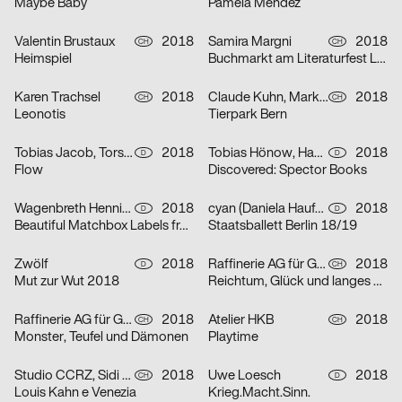
Maybe Baby
Pamela Méndez
Valentin Brustaux
2018
Samira Margni
2018
CH
CH
Heimspiel
Buchmarkt am Literaturfest Luzern
Karen Trachsel
2018
Claude Kuhn, Mark Hohn
2018
CH
CH
Leonotis
Tierpark Bern
Tobias Jacob, Torsten Illner
2018
Tobias Hönow, Hahn Mark Julien
2018
D
D
Flow
Discovered: Spector Books
Wagenbreth Henning
2018
cyan (Daniela Haufe + Detlef Fiedler)
2018
D
D
Beautiful Matchbox Labels from all over the World
Staatsballett Berlin 18/19
Zwölf
2018
Raffinerie AG für Gestaltung
2018
D
CH
Mut zur Wut 2018
Reichtum, Glück und langes Leben – Drucke zum chinesischen Neujahr
Raffinerie AG für Gestaltung
2018
Atelier HKB
2018
CH
CH
Monster, Teufel und Dämonen
Playtime
Studio CCRZ, Sidi Vanetti
2018
Uwe Loesch
2018
CH
D
Louis Kahn e Venezia
Krieg.Macht.Sinn.