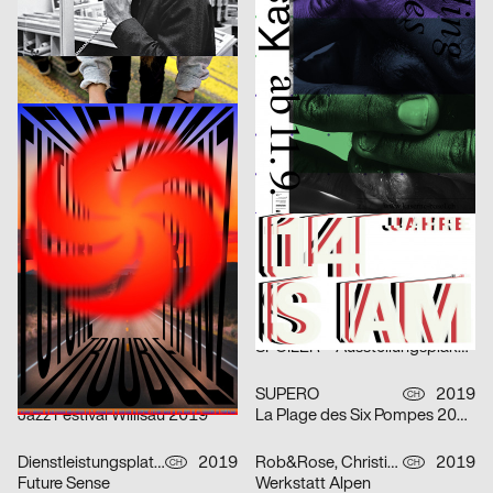
Swim City
AR Specimen
Claudiabasel Grafik & Interaktion
2019
Claudiabasel Grafik & Interaktion
2019
CH
CH
Unterem Radar
SAM 35
Studio Mark Bohle, Kormann Raffael
2019
Data-Orbit
2019
D
CH
Tonight at Merlin
Bricolage
CoDe. Zürich GmbH
2019
studio VIE
2019
CH
A
Very Much Dutch
Tanzquartier Wien Kampagne – Jakob Lena Knebl
Bene Rohlmann
2019
Arbnore Toska
2019
D
CH
Mike Gordon
Seen 2.31 PM
Atelier Poisson
2019
SMILEINITIALPLUS
2019
CH
D
Les Étés d’Yverdon
SPOILER – Ausstellungsplakate
PANK
2019
SUPERO
2019
CH
CH
Jazz Festival Willisau 2019
La Plage des Six Pompes 2019
Dienstleistungsplattform Institut Visuelle Kommunikation, Hoang Nguyen
2019
Rob&Rose, Christian Spirig
2019
CH
CH
Future Sense
Werkstatt Alpen