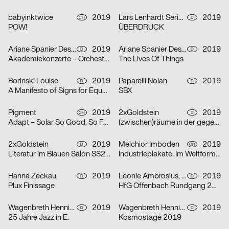
babyinktwice
2019
Lars Lenhardt Serigrafie & Siebdruck
2019
CH
D
POW!
ÜBERDRUCK
Ariane Spanier Design
2019
Ariane Spanier Design
2019
D
D
Akademiekonzerte – Orchester des Nationaltheaters Mannheim, Spielzeit 2
The Lives Of Things
Borinski Louise
2019
Paparelli Nolan
2019
D
D
A Manifesto of Signs for Equality
SBX
Pigment
2019
2xGoldstein
2019
CH
D
Adapt – Solar So Good, So Far Not Good
(zwischen)räume in der gegenwartsmusik
2xGoldstein
2019
Melchior Imboden
2019
D
CH
Literatur im Blauen Salon SS2019
Industrieplakate. Im Weltformat 1900 bis heute
Hanna Zeckau
2019
Leonie Ambrosius, Michel Bütepage
2019
D
D
Plux Finissage
HfG Offenbach Rundgang 2019
Wagenbreth Henning
2019
Wagenbreth Henning
2019
D
D
25 Jahre Jazz in E.
Kosmostage 2019