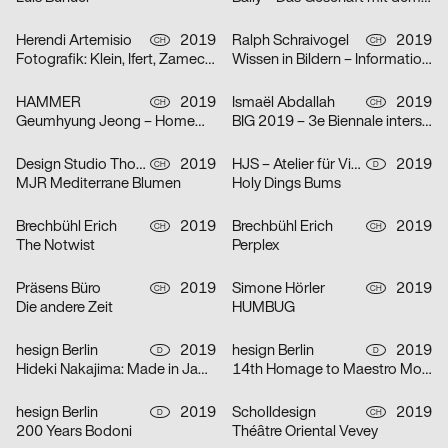
Herendi Artemisio
2019
Ralph Schraivogel
2019
CH
CH
Fotografik: Klein, Ifert, Zamecznik
Wissen in Bildern – Informationsdesign heute
HAMMER
2019
Ismaël Abdallah
2019
CH
CH
Geumhyung Jeong – Homemade RC Toy
BIG 2019 – 3e Biennale interstellaire des espaces d’art de Genève
Design Studio Thom Pfister
2019
HJS – Atelier für Visuelle Kommunikation
2019
CH
D
MJR Mediterrane Blumen
Holy Dings Bums
Brechbühl Erich
2019
Brechbühl Erich
2019
CH
CH
The Notwist
Perplex
Präsens Büro
2019
Simone Hörler
2019
CH
CH
Die andere Zeit
HUMBUG
hesign Berlin
2019
hesign Berlin
2019
D
D
Hideki Nakajima: Made in Japan. Tokyo (Berlin edition)
14th Homage to Maestro Morteza Momayez – Solo exhibition of Jianping He’s works in Tehran
hesign Berlin
2019
Scholldesign
2019
D
CH
200 Years Bodoni
Théâtre Oriental Vevey