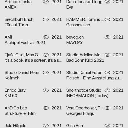
Arbnore Toska
2021
Dana Tanaka-Lingg
2021
CH
CH
AMEX
Eva
Brechbühl Erich
2021
HAMMER, Tomiris Shyngyssova
2021
CH
CH
Tür auf Tür zu
Gessnerallee
AMI
2021
bevog.ch
2021
CH
CH
Archipel Festival 2021
MAYDAY
Tjaša Cizej, Max Gültig, Laura Hähnel, Basil Haug
2021
Studio Adeline Mollard, Coboi
2021
D
CH
it’s a book, it’s a screen, it’s a space in between
Bad Bonn Kilbi 2021
Studio Daniel Peter
2021
Studio Daniel Peter
2021
CH
CH
Kofmehl
Fleisch – Eine Ausstellung zum Innenleben
Enrico Bravi
2021
Shortnotice Studio
2021
A
D
KM 60
INFORMATION (Today)
AnDiCo Lab
2021
Vera Oberholzer, Tonja Wüthrich
2021
CH
CH
Struktureller Film
Georges Franju
Jule Hägele
2021
Gina Burri
2021
D
CH