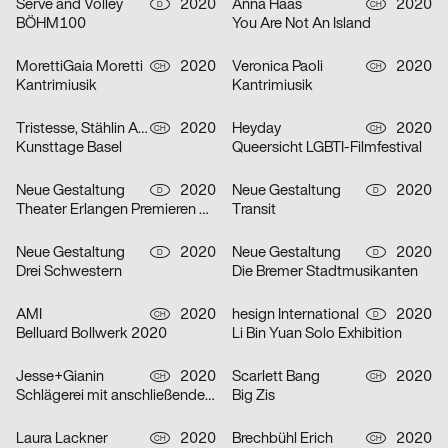
Serve and Volley
2020
Anna Haas
2020
D
CH
BÖHM100
You Are Not An Island
MorettiGaia Moretti
2020
Veronica Paoli
2020
CH
CH
Kantrimiusik
Kantrimiusik
Tristesse, Stählin Alena
2020
Heyday
2020
CH
CH
Kunsttage Basel
Queersicht LGBTI-Filmfestival
Neue Gestaltung
2020
Neue Gestaltung
2020
D
D
Theater Erlangen Premieren 20/21
Transit
Neue Gestaltung
2020
Neue Gestaltung
2020
D
D
Drei Schwestern
Die Bremer Stadtmusikanten
AMI
2020
hesign International
2020
CH
D
Belluard Bollwerk 2020
Li Bin Yuan Solo Exhibition
Jesse+Gianin
2020
Scarlett Bang
2020
CH
CH
Schlägerei mit anschließender Diskussion
Big Zis
Laura Lackner
2020
Brechbühl Erich
2020
CH
CH