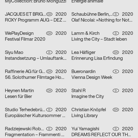
MyCollection: Bruno Monguzzi
Énergie animale
JACQUES ET BRIGITTE
2020
Schaubühne Berlin, Olaf Nicolai
2020
CH
D
ROXY Programm AUG – DEZ 2020
Olaf Nicolai: »Nothing for Nothing/Try again«
WePlayDesign
2020
Lamm & Kirch
2020
CH
D
Festival Filmar 2020
Living the City – Stadt leben
Siyu Mao
2020
Lea Häfliger
2020
D
CH
Instandsetzung – Umlauftank 2
Erinnerung Lisa Erfindung
Raffinerie AG für Gestaltung
2020
Bueronardin
2020
CH
A
56. Solothurner Filmtage Home Edition
Vienna Design Week
Heynen Martin
2020
Stahl R
2020
CH
D
Lesen für Bier
Imagine the City
Studio Terhedebrügge
2020
Christian Knöpfel
2020
D
CH
Europäischer Kultursommer Fellbach
Living Library
Radziejewski Robert
2020
Yui Yamagishi
2020
D
D
Fragmentation – Frammenti di Due
DREAMS REFLECT OUR THOUGHTS