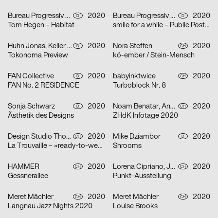
Bureau Progressiv visuelle Kommunikation
2020
Bureau Progressiv visuelle Kommunikation
2020
D
D
Tom Hegen – Habitat
smile for a while – Public Poster Gallery Reloaded
Huhn Jonas, Keller Dominik
2020
Nora Steffen
2020
D
CH
Tokonoma Preview
kö-ember / Stein-Mensch
FAN Collective
2020
babyinktwice
2020
D
CH
FAN No. 2 RESIDENCE
Turboblock Nr. 8
Sonja Schwarz
2020
Noam Benatar, Anamaria Fernandez, Vilté Jurgutyté, Keller Samara
2020
D
CH
Ästhetik des Designs
ZHdK Infotage 2020
Design Studio Thom Pfister
2020
Mike Dziambor
2020
CH
D
La Trouvaille – »ready-to-wear«
Shrooms
HAMMER
2020
Lorena Cipriano, Julia Hoogkamer
2020
CH
CH
Gessnerallee
Punkt-Ausstellung
Meret Mächler
2020
Meret Mächler
2020
CH
CH
Langnau Jazz Nights 2020
Louise Brooks