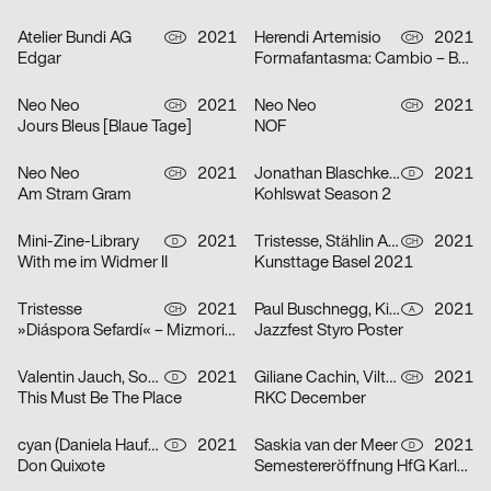
Atelier Bundi AG
2021
Herendi Artemisio
2021
CH
CH
Edgar
Formafantasma: Cambio – Baum, Holz, Mensch
Neo Neo
2021
Neo Neo
2021
CH
CH
Jours Bleus [Blaue Tage]
NOF
Neo Neo
2021
Jonathan Blaschke, Bruno Jacoby
2021
CH
D
Am Stram Gram
Kohlswat Season 2
Mini-Zine-Library
2021
Tristesse, Stählin Alena
2021
D
CH
With me im Widmer II
Kunsttage Basel 2021
Tristesse
2021
Paul Buschnegg, Kilian Hanappi, Marcus Wagner
2021
CH
A
»Diáspora Sefardí« – Mizmorim Kammermusik Festival
Jazzfest Styro Poster
Valentin Jauch, Sonia González
2021
Giliane Cachin, Vilté Jurgutyté
2021
D
CH
This Must Be The Place
RKC December
cyan (Daniela Haufe + Detlef Fiedler)
2021
Saskia van der Meer
2021
D
D
Don Quixote
Semestereröffnung HfG Karlsruhe