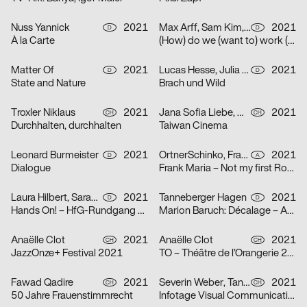
Nuss Yannick
2021
Max Arff, Sam Kim, Dokho Shin
2021
D
D
À la Carte
(How) do we (want to) work (together) (as (socially engaged) designers (students and neighbors)) (in neoliberal times)?
Matter Of
2021
Lucas Hesse, Julia Löffler
2021
D
D
State and Nature
Brach und Wild
Troxler Niklaus
2021
Jana Sofia Liebe, Wetli Tanaka Minami
2021
CH
CH
Durchhalten, durchhalten
Taiwan Cinema
Leonard Burmeister
2021
OrtnerSchinko, Frank Maria
2021
D
A
Dialogue
Frank Maria – Not my first Rodeo
Laura Hilbert, Sarah Stendel
2021
Tanneberger Hagen
2021
D
D
Hands On! – HfG-Rundgang 2021
Marion Baruch: Décalage – Ausstellung in der der HGB Galerie
Anaëlle Clot
2021
Anaëlle Clot
2021
CH
CH
JazzOnze+ Festival 2021
TO – Théâtre de l’Orangerie 2021
Fawad Qadire
2021
Severin Weber, Tanja Vogt, Elia Geiger, Ladina Döring, Nicola Canziani
2021
CH
CH
50 Jahre Frauenstimmrecht
Infotage Visual Communication 2021 Zürcher Hochschule der Künste