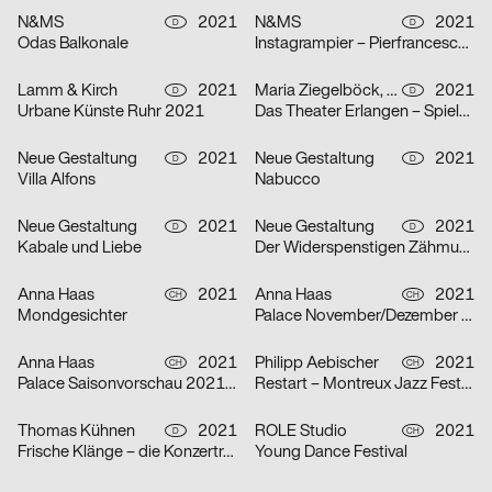
N&MS
2021
N&MS
2021
D
D
Odas Balkonale
Instagrampier – Pierfrancesco Celada
Lamm & Kirch
2021
Maria Ziegelböck, Neue Gestaltung
2021
D
D
Urbane Künste Ruhr 2021
Das Theater Erlangen – Spielzeit 2021/22
Neue Gestaltung
2021
Neue Gestaltung
2021
D
D
Villa Alfons
Nabucco
Neue Gestaltung
2021
Neue Gestaltung
2021
D
D
Kabale und Liebe
Der Widerspenstigen Zähmung
Anna Haas
2021
Anna Haas
2021
CH
CH
Mondgesichter
Palace November/Dezember 2021
Anna Haas
2021
Philipp Aebischer
2021
CH
CH
Palace Saisonvorschau 2021/22
Restart – Montreux Jazz Festival 2021
Thomas Kühnen
2021
ROLE Studio
2021
D
CH
Frische Klänge – die Konzertreihe
Young Dance Festival