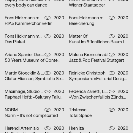
every body can dance
Wiener Staatsoper
Fons Hickmann m23
2020
Fons Hickmann m23
2020
D
D
RIAS Kammerchor Berlin
Bereicherung
Fons Hickmann m23
2020
Matter Of
2020
D
D
Das Plakat
Kunst im öffentlichen Raum in Stuttgart
Ariane Spanier Design
2020
Malena Kronschnabl
2020
D
D
50 Years Museum of Contemporary Art Skopje
Jazz & Pop Festival Stuttgart
Martin Stoecklin & Melina Wilson
2020
Reinicke Christoph
2020
CH
D
Olafur Eliasson, Symbiotic Seeing, Kunsthaus Zürich
Symposium: »Editorial Design Now«
Maximage, Studio Raphael Hefti
2020
Federica Zanetti, Linggi Annina
2020
CH
CH
Raphael Hefti: »Salutary Failures«
»Von Zwischenfall bis Zündschnur« – Sammlungsausstellung der Hochschule Luzern – Design & Kunst
NORM
2020
Tristesse
2020
CH
CH
Norm – It’s not complicated
Total Space
Herendi Artemisio
2020
Hren Iza
2020
CH
CH