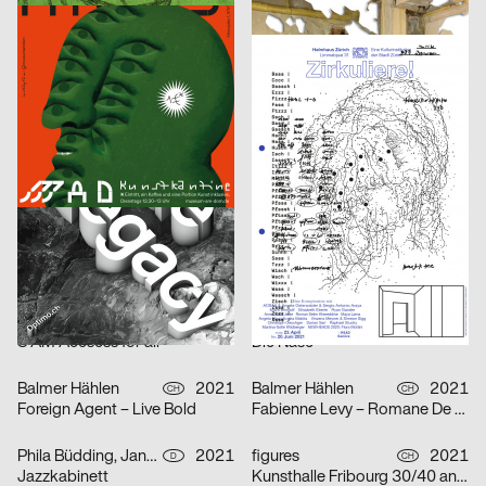
Human Parasite
Etudes d’espace [Raumstudien] n° 1-52 – Visarte Vaud
DIA Studio
2021
Vinzenz Meyner
2021
CH
CH
Optimo – Antique Legacy
Zirkuliere! Eine Konspiration
Isabell Hammelbeck, Jana Michael
2021
2xGoldstein
2021
D
D
Artificial Sexism
Architecture Infrastructure Landscape – Construction and Representation of the Territory in Latin America [Architektur Infrastruktur Landschaft – Konstruktion und Repräsentation des Territoriums in Lateinamerika]
Adele Stroh
2021
Maximage
2021
D
CH
Geburt erfolgreich – das Leben ist kein Robinson Club
ARSENIC Saison 2021–2022
3007
2021
3007
2021
A
A
Frauen der Wiener Werkstätte
Rechnitz (Anđeo uništenja) / Rechnitz (Der Würgeengel) by Elfriede Jelinek
Claudiabasel Grafik & Interaktion
2021
Claudiabasel Grafik & Interaktion
2021
CH
CH
S AM Accsess for all
Die Nase
Balmer Hählen
2021
Balmer Hählen
2021
CH
CH
Foreign Agent – Live Bold
Fabienne Levy – Romane De Watteville
Phila Büdding, Jana Rzehak
2021
figures
2021
D
CH
Jazzkabinett
Kunsthalle Fribourg 30/40 ans Jubilé