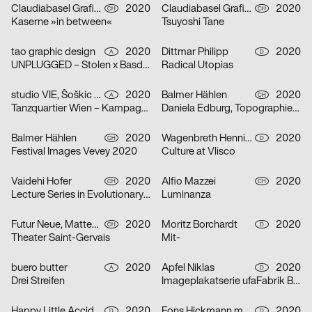
Claudiabasel Grafik & Interaktion
2020
Claudiabasel Grafik & Interaktion
2020
CH
CH
Kaserne »in between«
Tsuyoshi Tane
tao graphic design
2020
Dittmar Philipp
2020
A
D
UNPLUGGED – Stolen x Basdban
Radical Utopias
studio VIE, Šoškic Katarina, Scherabon Herwig
2020
Balmer Hählen
2020
A
CH
Tanzquartier Wien – Kampagne Camilla Schielin
Daniela Edburg, Topographies of Transformation
Balmer Hählen
2020
Wagenbreth Henning
2020
CH
D
Festival Images Vevey 2020
Culture at Vlisco
Vaidehi Hofer
2020
Alfio Mazzei
2020
CH
CH
Lecture Series in Evolutionary Ecology
Luminanza
Futur Neue, Matteo Venet
2020
Moritz Borchardt
2020
CH
D
Theater Saint-Gervais
Mit-
buero butter
2020
Apfel Niklas
2020
A
D
Drei Streifen
Imageplakatserie ufaFabrik Berlin
Happy Little Accidents
2020
Fons Hickmann m23
2020
D
D