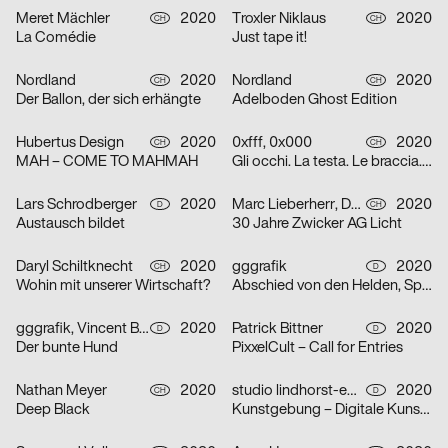
Meret Mächler
2020
Troxler Niklaus
2020
CH
CH
La Comédie
Just tape it!
Nordland
2020
Nordland
2020
CH
CH
Der Ballon, der sich erhängte
Adelboden Ghost Edition
Hubertus Design
2020
0xfff, 0x000
2020
CH
CH
MAH – COME TO MAHMAH
Gli occhi. La testa. Le braccia. Le mani. Il cuore. Grazie.
Lars Schrodberger
2020
Marc Lieberherr, David Zwicker
2020
D
CH
Austausch bildet
30 Jahre Zwicker AG Licht
Daryl Schiltknecht
2020
gggrafik
2020
CH
D
Wohin mit unserer Wirtschaft?
Abschied von den Helden, Spielzeit 19/20
gggrafik, Vincent Brod
2020
Patrick Bittner
2020
D
D
Der bunte Hund
PixxelCult – Call for Entries
Nathan Meyer
2020
studio lindhorst-emme
2020
CH
D
Deep Black
Kunstgebung – Digitale Kunstauktion