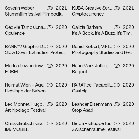
Severin Weber
2021
KUBA Creative Services
2021
CH
CH
Stummfilmfestival Filmpodium Zürich
Cryptocurrency
Gedvile Tamosiunaite, Jelena Luise, Shuaitong Zong
2020
Galizia Barbara
2020
D
D
Opulence
It’s A Book, It’s A Buzz, It’s Time to Discuss
BANK™ / Graphic Design Today
2020
Daniel Kobert, Viktor Lentzen
2020
D
D
Slow Down Extinction Protect Biodiversity
Photography Studies and Research
Marina Lewandowska
2020
Hahn Mark Julien, Kormann Raffael
2020
A
D
FORM
Ragout
Heimat Wien – Agentur für Veränderung
2020
PARAT.cc, Paparelli Nolan
2020
A
D
Lieblinge der Saison
Gasteig
Leo Monnet, Hugo Jauffret
2020
Leander Eisenmann
2020
CH
CH
Archipelago Festival
Stop Asad
Chris Gautschi Graphic & Editorial design
2020
Beton – Gruppe für Gestaltung
2020
CH
A
IM/ MOBILE
Zwischenräume Festival