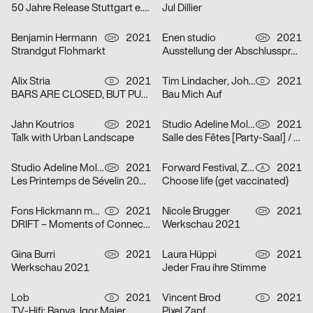
50 Jahre Release Stuttgart e. V.
Jul Dillier
Benjamin Hermann
2021
Enen studio
2021
CH
CH
Strandgut Flohmarkt
Ausstellung der Abschlussprojekte 2021 HEAD
Alix Stria
2021
Tim Lindacher, Johannes Schreiner
2021
D
D
BARS ARE CLOSED, BUT PUB IS OPEN! [Bars sind geschlossen, doch PUB ist geöfffnet!]
Bau Mich Auf
Jahn Koutrios
2021
Studio Adeline Mollard
2021
CH
CH
Talk with Urban Landscape
Salle des Fêtes [Party-Saal] / Orphelins [Waisen]
Studio Adeline Mollard
2021
Forward Festival, ZWUPP, Maša Stanic
2021
CH
A
Les Printemps de Sévelin 2021 [Sévelin-Frühling 2021]
Choose life (get vaccinated)
Fons Hickmann m23
2021
Nicole Brugger
2021
D
CH
DRIFT – Moments of Connection
Werkschau 2021
Gina Burri
2021
Laura Hüppi
2021
CH
CH
Werkschau 2021
Jeder Frau ihre Stimme
Lob
2021
Vincent Brod
2021
D
D
TV-Hifi: Banya, Igor Maier
Pixel Zapf