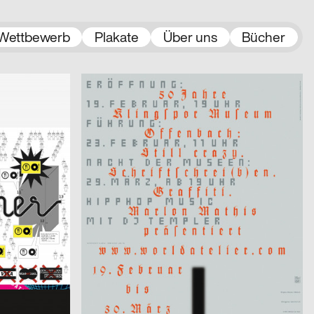
Wettbewerb
Plakate
Über uns
Bücher
2003
Uwe Loesch
2003
CH
D
aus der Serie: 50 Jahre Klingspor Museum Offenbach
2003
Factor Design AG
2003
D
D
und 2. Woche
Neugierig 4
2003
Monster&Bauchweh
2003
CH
CH
Infotag
2003
Sascha Brossmann, Heike Grebin, Matthias Hübner, Johanna Leuner
2003
CH
D
Von Fall zu Fall: lust.nl
er)
2003
cyan (Daniela Haufe + Detlef Fiedler)
2003
D
D