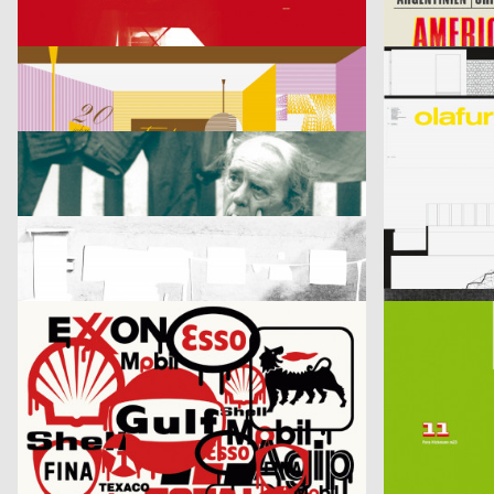
Kontrapunkt – Die Architektur von Daniel Libeskind
America, Ameri
cyan (Daniela Haufe + Detlef Fiedler)
2003
cyan (Daniela Ha
D
20 Jahre Freunde guter Musik
olafur eliasson 
blotto design
2003
hesign
D
Geistiger Explosivstoff (Recht, von dem man…)
An Estranged P
Marion Blomeyer
2003
Fons Hickmann
D
Gedächtnisbilder
Die Toten
Franz Scholz
2003
Fons Hickmann
D
je besser man lebt…
11 Designer fü
Publicis Wien A brand of Publicis Group Austria
2003
Publicis Werb
A
Leistungsgruppe Sport
U-Boot
Fons Hickmann m23
2003
D