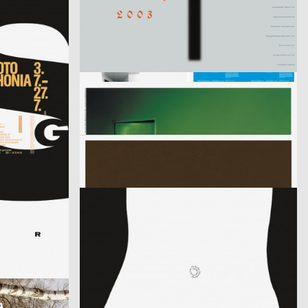
aus der Serie: singuhr – hörgalerie in parochial (2003-2 und 2003-4)
fremde sind wir uns selbst – ein interreligiöser dialog
er)
2003
büro diffus GmbH
2003
D
D
Media-Space 03
2003
i.de – Büro für Kommunikation
2003
D
D
Mitra Tabrizian Jenseits der Grenzen
2003
Eleonore Bujatti
2003
D
A
Schicklgruber alias Adolf Hitler
2003
Fons Hickmann m23
2003
D
D
Kleidersammlung
2003
Publicis Werbeagentur GmbH
2003
D
D
Die Würze im Leben
2003
Fons Hickmann m23
2003
D
D