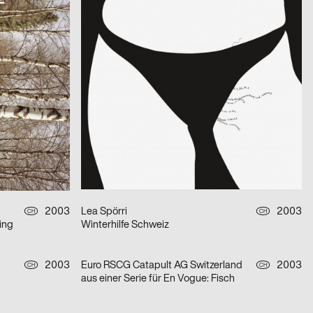
aus einer Serie für Qantas Airways Limited: one-way
Seidenstraße
2003
Publicis Wien A brand of Publicis Group Austria
2003
A
A
Plakatserie Fashion Victim
2003
David Mühlfeld
2003
D
D
r
Peace!
2003
Kleon Medugorac
2003
D
D
KURZE 03
2003
Lea Spörri
2003
CH
CH
ing
Winterhilfe Schweiz
2003
Euro RSCG Catapult AG Switzerland
2003
CH
CH
aus einer Serie für En Vogue: Fisch