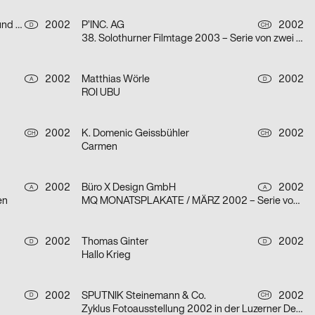
Arbeitsgemeinschaft für visuelle und verbale Kommunikation Uwe Loesch
2002
P’INC. AG
2002
D
CH
38. Solothurner Filmtage 2003 – Serie von zwei Plakaten
2002
Matthias Wörle
2002
A
D
ROI UBU
2002
K. Domenic Geissbühler
2002
CH
CH
Carmen
2002
Büro X Design GmbH
2002
A
A
en
MQ MONATSPLAKATE / MÄRZ 2002 – Serie von zwei Plakaten
2002
Thomas Ginter
2002
D
D
Hallo Krieg
2002
SPUTNIK Steinemann & Co.
2002
D
CH
Zyklus Fotoausstellung 2002 in der Luzerner Designgalerie – Serie von drei Plakaten