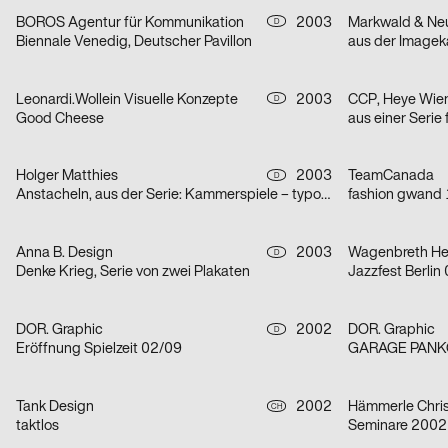
BOROS Agentur für Kommunikation
2003
Markwald & Neu
D
Biennale Venedig, Deutscher Pavillon
Leonardi.Wollein Visuelle Konzepte
2003
CCP, Heye Wie
D
Good Cheese
Holger Matthies
2003
TeamCanada
D
Anstacheln, aus der Serie: Kammerspiele – typografische Themenplakate
fashion gwand 
Anna B. Design
2003
Wagenbreth He
D
Denke Krieg, Serie von zwei Plakaten
Jazzfest Berlin
DOR. Graphic
2002
DOR. Graphic
D
Eröffnung Spielzeit 02/09
GARAGE PAN
Tank Design
2002
Hämmerle Chris
CH
taktlos
Seminare 2002