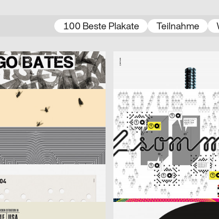
100 Beste Plakate
Teilnahme
ider
2003
Wyler Werbung
CH
tes
Vereinigung für Straßenopfer
2003
Spector
D
r Fliegen ist schöner.
Illegaler Sommer – Programm 1. 
hweh
2003
Monster&Bauchweh
CH
Richter
2003
Bringolf Irion Vögeli
D
lakat Sylvester
Fantoche 03
2003
cyan (Daniela Haufe + Detlef Fiedl
CH