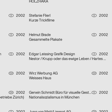
HOLZHAKA
2002
Stefanie Flierl
2002
D
D
Kurze Trickfilme
2002
Helmut Brade
2002
D
D
Gesammelte Plakate
n
2002
Edgar Leissing Grafik Design
2002
D
A
Nestor / Krupp oder das ewige Leben / Hartes Herz – Serie von drei Plakaten
2002
Wirz Werbung AG
2002
CH
CH
Weisses Haus
2002
Gerwin Schmidt Büro für visuelle Gestaltung
2002
CH
D
betriebe Zürich)
Nationalsozialismus in München
D
CH