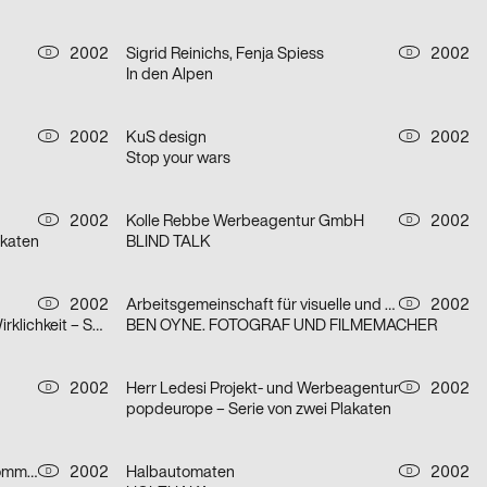
2002
Sigrid Reinichs, Fenja Spiess
2002
D
D
In den Alpen
2002
KuS design
2002
D
D
Stop your wars
2002
Kolle Rebbe Werbeagentur GmbH
2002
D
D
akaten
BLIND TALK
2002
Arbeitsgemeinschaft für visuelle und verbale Kommunikation Uwe Loesch
2002
D
D
Die Griechische Klassikidee der Wirklichkeit – Serie von zwei Plakaten
BEN OYNE. FOTOGRAF UND FILMEMACHER
2002
Herr Ledesi Projekt- und Werbeagentur
2002
D
D
popdeurope – Serie von zwei Plakaten
botschaft gertrud nolte visuelle kommunikation und beratung
2002
Halbautomaten
2002
D
D