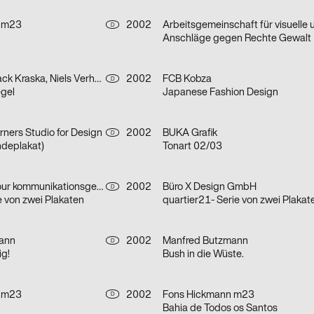
 m23
2002
D
Anschläge gegen Rechte Gewalt
Siena Jakobi, Jack Kraska, Niels Verhaag
2002
FCB Kobza
D
egel
Japanese Fashion Design
rners Studio for Design
2002
BUKA Grafik
D
deplakat)
Tonart 02/03
ade hauser lacour kommunikationsgestaltung gmbh
2002
Büro X Design GmbH
D
e von zwei Plakaten
quartier21- Serie von zwei Plakat
ann
2002
Manfred Butzmann
D
ig!
Bush in die Wüste.
 m23
2002
Fons Hickmann m23
D
Bahia de Todos os Santos