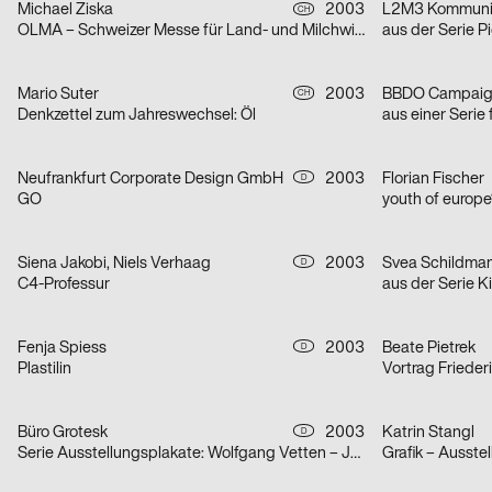
Michael Ziska
2003
L2M3 Kommunik
CH
OLMA – Schweizer Messe für Land- und Milchwirtschaft 2003
Mario Suter
2003
BBDO Campaig
CH
Denkzettel zum Jahreswechsel: Öl
aus einer Seri
Neufrankfurt Corporate Design GmbH
2003
Florian Fischer
D
GO
youth of europe
Siena Jakobi, Niels Verhaag
2003
Svea Schildmann
D
C4-Professur
aus der Serie 
Fenja Spiess
2003
Beate Pietrek
D
Plastilin
Vortrag Frieder
Büro Grotesk
2003
Katrin Stangl
D
Serie Ausstellungsplakate: Wolfgang Vetten – Jürgen Paas – Kunstauktion
Grafik – Ausste