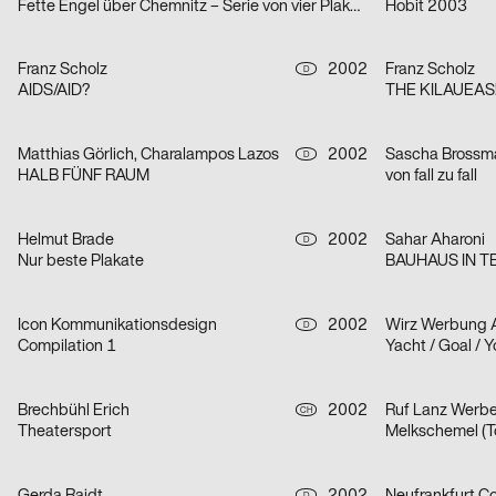
Fette Engel über Chemnitz – Serie von vier Plakaten
Hobit 2003
Franz Scholz
2002
Franz Scholz
D
AIDS/AID?
THE KILAUEAS
Matthias Görlich, Charalampos Lazos
2002
D
HALB FÜNF RAUM
von fall zu fall
Helmut Brade
2002
Sahar Aharoni
D
Nur beste Plakate
BAUHAUS IN TEL
Icon Kommunikationsdesign
2002
Wirz Werbung 
D
Compilation 1
Yacht / Goal / Y
Brechbühl Erich
2002
Ruf Lanz Werb
CH
Theatersport
Melkschemel (To
D