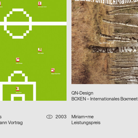
eagentur GmbH
2003
Annette Kadatz
D
Identity
2003
Alex Klug
A
aus der Serie: Turnier für angewandten Fussball 3
Auf Wiedersehen Siegfried Mase
2003
Kleon Medugorac
D
n-Vortrag
Rock im Aktionsraum
2003
QN-Design
D
BOXEN – Internationales Boxmeet
s
2003
Miriam+me
D
ann Vortrag
Leistungspreis