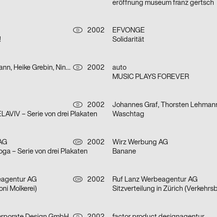
eröffnung museum franz gertsch
2002
EFVONGE
D
!
Solidarität
Sascha Brossmann, Heike Grebin, Nina Lehmann
2002
auto
D
MUSIC PLAYS FOREVER
2002
Johannes Graf, Thorsten Lehman
D
AVIV – Serie von drei Plakaten
Waschtag
AG
2002
Wirz Werbung AG
CH
oga – Serie von drei Plakaten
Banane
eagentur AG
2002
Ruf Lanz Werbeagentur AG
CH
ni Molkerei)
Sitzverteilung in Zürich (Verkehrs
D