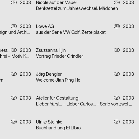
2003
Nicole auf der Mauer
2003
D
CH
Denkzettel zum Jahreswechsel: Mädchen
2003
Lowe AG
2003
D
CH
Doppelplakat Positionierung – Design und Architektur, von der Ausbildung zum Beruf?
aus der Serie VW Golf: Zettelplakat
Gerwin Schmidt Büro für visuelle Gestaltung
2003
Zsuzsanna Ilijin
2003
D
D
aus der Serie DOK.FEST: Motiv Schrei – Motiv Kuss
Vortrag Frieder Grindler
2003
Jörg Dengler
2003
D
D
en
Welcome Jian Ping He
2003
Atelier für Gestaltung
2003
D
D
Lieber Yarsi… – Lieber Carlos… – Serie von zwei Plakaten
2003
Ulrike Steinke
2003
CH
D
Buchhandlung El Libro