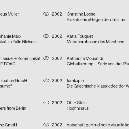
eus Müller
2002
Christine Loose
D
Plakatserie »Gegen den Irrsinn«
ephanie Marx
2002
Katia Fouquet
D
kat zu Palle Nielsen
Metamorphosen des Märchens
jung und pfeffer : visuelle Kommunikation
2002
Katharina Mouratidi
D
HE ROAD
Globalisierung – Serie von drei Pl
ication GmbH
2002
fernkopie
D
nsumpf
2002
Ott + Stein
D
ers from Berlin
Hochhinaus
ianz GmbH
2002
D