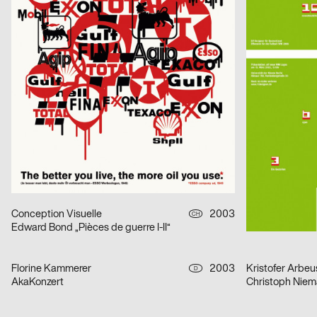
Steur Fotografieie
Freies Lernen
Fons Hickmann m23
2003
Publicis Werb
D
Seidenstraße
Overweight?
Georg Schnitzer, Christoph Priglinger, Oliver Laric
2003
Eleonore Bujatti
A
aus der Serie: Turnier für angewandten Fussball 3
Herr Ledesi Projekt- und Werbeagentur
2003
Tina Worbs
D
aus der Serie Jailwear since 1898: HAEFTLING Tasche
Kurt-Weideman
Conception Visuelle
2003
serres, design.
CH
Edward Bond „Pièces de guerre I-II“
Blinded.
Florine Kammerer
2003
Kristofer Arbeu
D
AkaKonzert
Christoph Niem