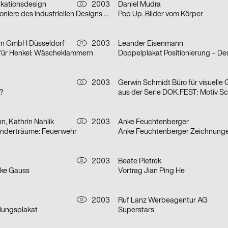
ationsdesign
2003
Daniel Mudra
D
aus der Serie Pioniere des industriellen Designs am Bodensee: Champs
Pop Up. Bilder vom Körper
n GmbH Düsseldorf
2003
Leander Eisenmann
D
e für Henkel: Wäscheklammern
2003
D
?
, Kathrin Nahlik
2003
Anke Feuchtenberger
D
Kinderträume: Feuerwehr
Anke Feuchtenberger Zeichnung
2003
Beate Pietrek
D
ike Gauss
Vortrag Jian Ping He
2003
Ruf Lanz Werbeagentur AG
D
llungsplakat
Superstars