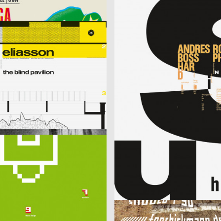
kkka
ufe + Detlef Fiedler)
2003
cyan (Daniela Haufe + Detlef Fiedl
D
– the blind pavillon
better days
2003
lmn
D
aradise
Musica Viva Konzert 26.02.2003
 m23
2003
HardCase Design
D
Paradies No. 5
 m23, Klaus Hesse
2003
Fons Hickmann m23
D
r Deutschland
Should i stay or should i go
eagentur GmbH
2003
Fons Hickmann m23
D
Young and Social
Publicis Wien A brand of Publicis Group Austria
2003
Publicis Werbeagentur GmbH
A