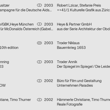
sitzer
2003
Robert Lzicar, Stefanie Preis
D
aus der Imagekampagne für die Deutsche Aidshilfe e.V.
++41/1 Kulturelle Grafik aus Züri
n/GBK,Heye München
2003
Heye & Partner GmbH
A
aus einer Serie für McDonalds Österreich (Gabeln)
2003
Troxler Niklaus
CH
10th edition
Bauernkrieg 1653
nning
2003
Troxler Annik
D
 03
2002
Büro für Film und Gestaltung
D
KOW
Unternehmen Paradies
tiane, Timo Thurner
2002
Hämmerle Christiane, Timo Thurn
D
Reale Fotografie