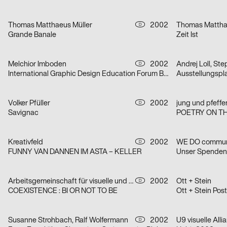
Thomas Matthaeus Müller
2002
Thomas Mattha
D
Grande Banale
Zeit Ist
Melchior Imboden
2002
Andrej Loll, St
D
International Graphic Design Education Forum Beijin, China 2002 – Serie von zwei Plakaten
Ausstellungspla
Volker Pfüller
2002
D
Savignac
POETRY ON T
Kreativfeld
2002
WE DO commun
D
FUNNY VAN DANNEN IM ASTA – KELLER
Unser Spende
Arbeitsgemeinschaft für visuelle und verbale Kommunikation Uwe Loesch
2002
Ott + Stein
D
COEXISTENCE : BI OR NOT TO BE
Ott + Stein Post
Susanne Strohbach, Ralf Wolfermann
2002
U9 visuelle All
D