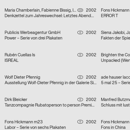
Maria Chamberlain, Fabienne Bissig, Ibrahim Hasan
2002
Fons Hickmann
CH
Denkzettel zum Jahreswechsel: Letztes Abendmahl / Ohne Ausnahme / o. T. – Serie von drei Plakaten
ERROR T
Publicis Werbeagentur GmbH
2002
D
Power – Serie von drei Plakaten
Fakten der Spi
Rubén Cuellas Is
2002
Brighten the Co
D
ISREAL
Unpacked (Wen
Wolf Dieter Pfennig
2002
D
Ausstellung Wolf-Dieter Pfennig in der Galerie Sillack Dresden
5 mal 25 – Seri
Dirk Bleicker
2002
Manfred Butzm
D
Tanzcompagnie Rubatoperson to person Premiere
Schluss mit lust
Fons Hickmann m23
2002
Fons Hickmann
D
Labor – Serie von sechs Plakaten
Fons in China