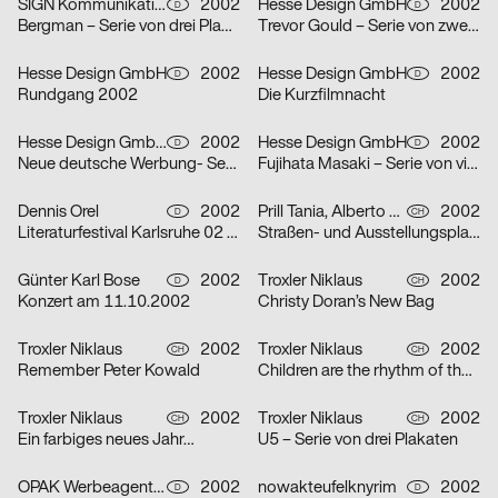
SIGN Kommunikation GmbH
2002
Hesse Design GmbH
2002
D
D
Bergman – Serie von drei Plakaten
Trevor Gould – Serie von zwei Plakaten
Hesse Design GmbH
2002
Hesse Design GmbH
2002
D
D
Rundgang 2002
Die Kurzfilmnacht
Hesse Design GmbH, Arthur Marek, Guido Heffels, Christian Boros, nowakteufelknyrim
2002
Hesse Design GmbH
2002
D
D
Neue deutsche Werbung- Serie von drei Plakaten
Fujihata Masaki – Serie von vier Plakaten
Dennis Orel
2002
Prill Tania, Alberto Vieceli
2002
D
CH
Literaturfestival Karlsruhe 02 – Serie von drei Plakaten
Straßen- und Ausstellungsplakate: Stand der Dinge: Neustes Wohnen in Zürich – Serie von sechs Plakaten
Günter Karl Bose
2002
Troxler Niklaus
2002
D
CH
Konzert am 11.10.2002
Christy Doran’s New Bag
Troxler Niklaus
2002
Troxler Niklaus
2002
CH
CH
Remember Peter Kowald
Children are the rhythm of the world
Troxler Niklaus
2002
Troxler Niklaus
2002
CH
CH
Ein farbiges neues Jahr…
U5 – Serie von drei Plakaten
OPAK Werbeagentur
2002
nowakteufelknyrim
2002
D
D