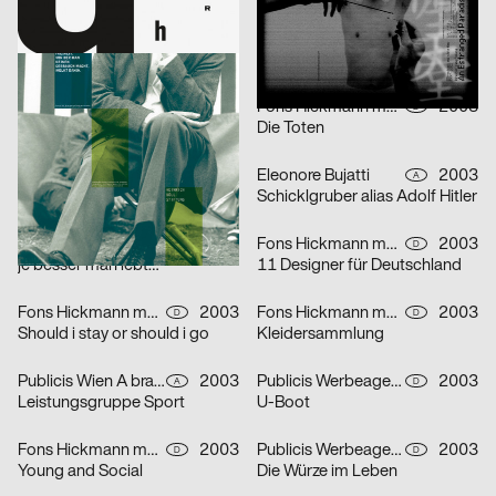
lmn
2003
i.de – Büro für Kommunikation
2003
D
D
Musica Viva Konzert 26.02.2003
Mitra Tabrizian Jenseits der Grenzen
Marion Blomeyer
2003
Fons Hickmann m23
2003
D
D
Gedächtnisbilder
Die Toten
HardCase Design
2003
Eleonore Bujatti
2003
D
A
Paradies No. 5
Schicklgruber alias Adolf Hitler
Franz Scholz
2003
Fons Hickmann m23, Klaus Hesse
2003
D
D
je besser man lebt…
11 Designer für Deutschland
Fons Hickmann m23
2003
Fons Hickmann m23
2003
D
D
Should i stay or should i go
Kleidersammlung
Publicis Wien A brand of Publicis Group Austria
2003
Publicis Werbeagentur GmbH
2003
A
D
Leistungsgruppe Sport
U-Boot
Fons Hickmann m23
2003
Publicis Werbeagentur GmbH
2003
D
D
Young and Social
Die Würze im Leben