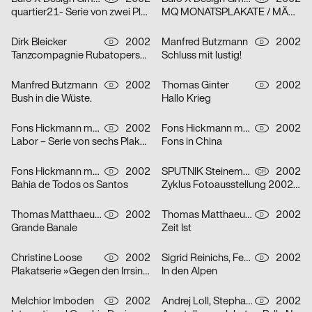
quartier21- Serie von zwei Plakaten
MQ MONATSPLAKATE / MÄRZ 2002 – Serie von zwei Plakaten
Dirk Bleicker
2002
Manfred Butzmann
2002
D
D
Tanzcompagnie Rubatoperson to person Premiere
Schluss mit lustig!
Manfred Butzmann
2002
Thomas Ginter
2002
D
D
Bush in die Wüste.
Hallo Krieg
Fons Hickmann m23
2002
Fons Hickmann m23
2002
D
D
Labor – Serie von sechs Plakaten
Fons in China
Fons Hickmann m23
2002
SPUTNIK Steinemann & Co.
2002
D
CH
Bahia de Todos os Santos
Zyklus Fotoausstellung 2002 in der Luzerner Designgalerie – Serie von drei Plakaten
Thomas Matthaeus Müller
2002
Thomas Matthaeus Müller
2002
D
D
Grande Banale
Zeit Ist
Christine Loose
2002
Sigrid Reinichs, Fenja Spiess
2002
D
D
Plakatserie »Gegen den Irrsinn«
In den Alpen
Melchior Imboden
2002
Andrej Loll, Stephanie Marx
2002
D
D