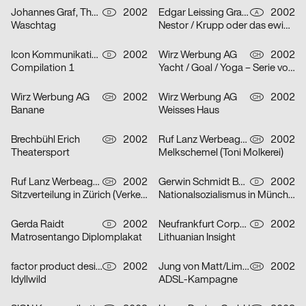
Johannes Graf, Thorsten Lehmann
2002
Edgar Leissing Grafik Design
2002
D
A
Waschtag
Nestor / Krupp oder das ewige Leben / Hartes Herz – Serie von drei Plakaten
Icon Kommunikationsdesign
2002
Wirz Werbung AG
2002
D
CH
Compilation 1
Yacht / Goal / Yoga – Serie von drei Plakaten
Wirz Werbung AG
2002
Wirz Werbung AG
2002
CH
CH
Banane
Weisses Haus
Brechbühl Erich
2002
Ruf Lanz Werbeagentur AG
2002
CH
CH
Theatersport
Melkschemel (Toni Molkerei)
Ruf Lanz Werbeagentur AG
2002
Gerwin Schmidt Büro für visuelle Gestaltung
2002
CH
D
Sitzverteilung in Zürich (Verkehrsbetriebe Zürich)
Nationalsozialismus in München
Gerda Raidt
2002
Neufrankfurt Corporate Design GmbH
2002
D
D
Matrosentango Diplomplakat
Lithuanian Insight
factor product designagentur
2002
Jung von Matt/Limmat AG
2002
D
CH
Idyllwild
ADSL-Kampagne