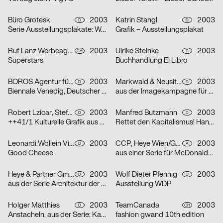
Büro Grotesk
2003
Katrin Stangl
2003
D
D
Serie Ausstellungsplakate: Wolfgang Vetten – Jürgen Paas – Kunstauktion
Grafik – Ausstellungsplakat
Ruf Lanz Werbeagentur AG
2003
Ulrike Steinke
2003
CH
D
Superstars
Buchhandlung El Libro
BOROS Agentur für Kommunikation
2003
Markwald & Neusitzer
2003
D
D
Biennale Venedig, Deutscher Pavillon
aus der Imagekampagne für die Deutsche Aidshilfe e.V.
Robert Lzicar, Stefanie Preis
2003
Manfred Butzmann
2003
D
D
++41/1 Kulturelle Grafik aus Zürich
Rettet den Kapitalismus! Handelt jetzt!
Leonardi.Wollein Visuelle Konzepte
2003
CCP, Heye Wien/GBK,Heye München
2003
D
A
Good Cheese
aus einer Serie für McDonalds Österreich (Gabeln)
Heye & Partner GmbH
2003
Wolf Dieter Pfennig
2003
D
D
aus der Serie Architektur der Obdachlosigkeit: Motiv Citylight/Motiv Litfaßsäule
Ausstellung WDP
Holger Matthies
2003
TeamCanada
2003
D
CH
Anstacheln, aus der Serie: Kammerspiele – typografische Themenplakate
fashion gwand 10th edition