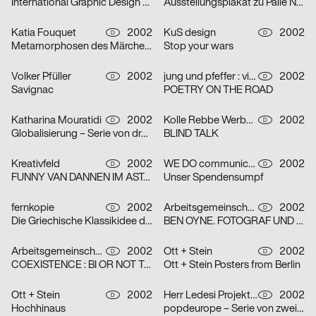
International Graphic Design Education Forum Beijin, China 2002 – Serie von zwei Plakaten
Ausstellungsplakat zu Palle Nielsen
Katia Fouquet
2002
KuS design
2002
D
D
Metamorphosen des Märchens
Stop your wars
Volker Pfüller
2002
jung und pfeffer : visuelle Kommunikation
2002
D
D
Savignac
POETRY ON THE ROAD
Katharina Mouratidi
2002
Kolle Rebbe Werbeagentur GmbH
2002
D
D
Globalisierung – Serie von drei Plakaten
BLIND TALK
Kreativfeld
2002
WE DO communication GmbH
2002
D
D
FUNNY VAN DANNEN IM ASTA – KELLER
Unser Spendensumpf
fernkopie
2002
Arbeitsgemeinschaft für visuelle und verbale Kommunikation Uwe Loesch
2002
D
D
Die Griechische Klassikidee der Wirklichkeit – Serie von zwei Plakaten
BEN OYNE. FOTOGRAF UND FILMEMACHER
Arbeitsgemeinschaft für visuelle und verbale Kommunikation Uwe Loesch
2002
Ott + Stein
2002
D
D
COEXISTENCE : BI OR NOT TO BE
Ott + Stein Posters from Berlin
Ott + Stein
2002
Herr Ledesi Projekt- und Werbeagentur
2002
D
D
Hochhinaus
popdeurope – Serie von zwei Plakaten