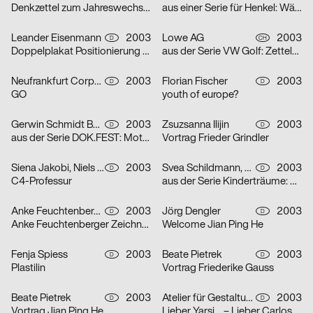
Denkzettel zum Jahreswechsel: Öl
aus einer Serie für Henkel: Wäscheklammern
Leander Eisenmann
2003
Lowe AG
2003
D
CH
Doppelplakat Positionierung – Design und Architektur, von der Ausbildung zum Beruf?
aus der Serie VW Golf: Zettelplakat
Neufrankfurt Corporate Design GmbH
2003
Florian Fischer
2003
D
D
GO
youth of europe?
Gerwin Schmidt Büro für visuelle Gestaltung
2003
Zsuzsanna Ilijin
2003
D
D
aus der Serie DOK.FEST: Motiv Schrei – Motiv Kuss
Vortrag Frieder Grindler
Siena Jakobi, Niels Verhaag
2003
Svea Schildmann, Kathrin Nahlik
2003
D
D
C4-Professur
aus der Serie Kinderträume: Feuerwehr
Anke Feuchtenberger
2003
Jörg Dengler
2003
D
D
Anke Feuchtenberger Zeichnungen
Welcome Jian Ping He
Fenja Spiess
2003
Beate Pietrek
2003
D
D
Plastilin
Vortrag Friederike Gauss
Beate Pietrek
2003
Atelier für Gestaltung
2003
D
D
Vortrag Jian Ping He
Lieber Yarsi… – Lieber Carlos… – Serie von zwei Plakaten