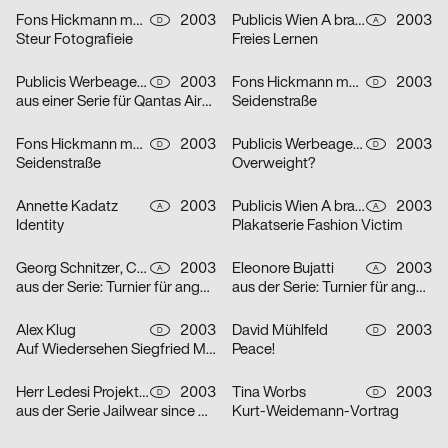
Fons Hickmann m23
2003
Publicis Wien A brand of Publicis Group Austria
2003
D
A
Steur Fotografieie
Freies Lernen
Publicis Werbeagentur GmbH
2003
Fons Hickmann m23
2003
D
D
aus einer Serie für Qantas Airways Limited: one-way
Seidenstraße
Fons Hickmann m23
2003
Publicis Werbeagentur GmbH
2003
D
D
Seidenstraße
Overweight?
Annette Kadatz
2003
Publicis Wien A brand of Publicis Group Austria
2003
A
A
Identity
Plakatserie Fashion Victim
Georg Schnitzer, Christoph Priglinger, Oliver Laric
2003
Eleonore Bujatti
2003
A
A
aus der Serie: Turnier für angewandten Fussball 3
aus der Serie: Turnier für angewandten Fussball 3
Alex Klug
2003
David Mühlfeld
2003
D
D
Auf Wiedersehen Siegfried Maser
Peace!
Herr Ledesi Projekt- und Werbeagentur
2003
Tina Worbs
2003
D
D
aus der Serie Jailwear since 1898: HAEFTLING Tasche
Kurt-Weidemann-Vortrag