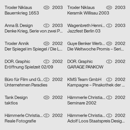
Troxler Niklaus
2003
Troxler Niklaus
2003
CH
CH
Bauernkrieg 1653
Keramik Willisau 2003
Anna B. Design
2003
Wagenbreth Henning
2003
D
D
Denke Krieg, Serie von zwei Plakaten
Jazzfest Berlin 03
Troxler Annik
2002
Guye Benker Werbeagentur AG BSW
2002
CH
CH
Der Spiegel im Spiegel / Die Leiden des Jungwerdens / Die Muse mit der scharfen Zunge – Serie von dr
Die Weltwoche Promis – Serie von drei Plakaten
DOR. Graphic
2002
DOR. Graphic
2002
D
D
Eröffnung Spielzeit 02/09
GARAGE PANKOW
Büro für Film und Gestaltung
2002
KMS Team GmbH
2002
D
D
Unternehmen Paradies
Kampagne – Pinakothek der Moderne – Serie von zwei Plakaten
Tank Design
2002
Hämmerle Christiane, Timo Thurner
2002
CH
D
taktlos
Seminare 2002
Hämmerle Christiane, Timo Thurner
2002
Hämmerle Christiane, Timo Thurner
2002
D
D
Reale Fotografie
Adolf Loos Staatspreis Design 2001