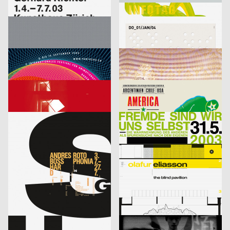
Richter
Infotag
labor b – Netzwerk für Gestaltung
2003
designliga
2003
D
D
Focus Award 2003 – Ausschreibung
Veranstaltungsplakat Sylvester
Bringolf Irion Vögeli
2003
Sascha Brossmann, Heike Grebin, Matthias Hübner, Johanna Leuner
2003
CH
D
Fantoche 03
Von Fall zu Fall: lust.nl
blotto design
2003
tarzanundjane
2003
D
CH
Kontrapunkt – Die Architektur von Daniel Libeskind
America, Amerikkka
cyan (Daniela Haufe + Detlef Fiedler)
2003
cyan (Daniela Haufe + Detlef Fiedler)
2003
D
D
aus der Serie: singuhr – hörgalerie in parochial (2003-2 und 2003-4)
fremde sind wir uns selbst – ein interreligiöser dialog
cyan (Daniela Haufe + Detlef Fiedler)
2003
cyan (Daniela Haufe + Detlef Fiedler)
2003
D
D
20 Jahre Freunde guter Musik
olafur eliasson – the blind pavillon
cyan (Daniela Haufe + Detlef Fiedler)
2003
büro diffus GmbH
2003
D
D
better days
Media-Space 03
blotto design
2003
hesign
2003
D
D
Geistiger Explosivstoff (Recht, von dem man…)
An Estranged Paradise