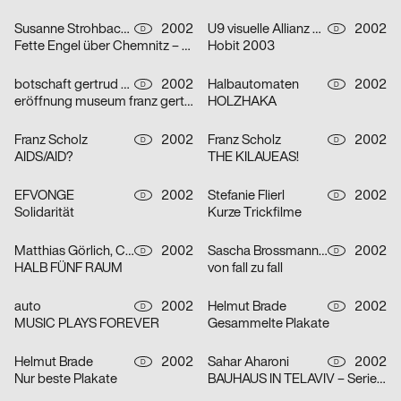
Susanne Strohbach, Ralf Wolfermann
2002
U9 visuelle Allianz GmbH
2002
D
D
Fette Engel über Chemnitz – Serie von vier Plakaten
Hobit 2003
botschaft gertrud nolte visuelle kommunikation und beratung
2002
Halbautomaten
2002
D
D
eröffnung museum franz gertsch
HOLZHAKA
Franz Scholz
2002
Franz Scholz
2002
D
D
AIDS/AID?
THE KILAUEAS!
EFVONGE
2002
Stefanie Flierl
2002
D
D
Solidarität
Kurze Trickfilme
Matthias Görlich, Charalampos Lazos
2002
Sascha Brossmann, Heike Grebin, Nina Lehmann
2002
D
D
HALB FÜNF RAUM
von fall zu fall
auto
2002
Helmut Brade
2002
D
D
MUSIC PLAYS FOREVER
Gesammelte Plakate
Helmut Brade
2002
Sahar Aharoni
2002
D
D
Nur beste Plakate
BAUHAUS IN TELAVIV – Serie von drei Plakaten