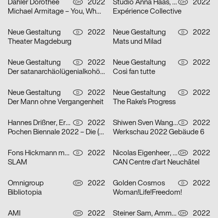
Dähler Dorothee
2022
Studio Anna Haas, Gina Burri
2022
CH
CH
Michael Armitage – You, Who are Still Alive
Expérience Collective
Neue Gestaltung
2022
Neue Gestaltung
2022
D
D
Theater Magdeburg
Mats und Milad
Neue Gestaltung
2022
Neue Gestaltung
2022
D
D
Der satanarchäolügenialkohöllische Wunschpunsch
Così fan tutte
Neue Gestaltung
2022
Neue Gestaltung
2022
D
D
Der Mann ohne Vergangenheit
The Rake’s Progress
Hannes Drißner, Erkan Elias
2022
Shiwen Sven Wang, Breidenich Friedrich
2022
D
D
Pochen Biennale 2022 – Die (neue) Vermessung der Welt
Werkschau 2022 Gebäude 6
Fons Hickmann m23
2022
Nicolas Eigenheer, Noémie Gygax (no-do), Sebastian Verdon
2022
D
CH
SLAM
CAN Centre d’art Neuchâtel
Omnigroup
2022
Golden Cosmos
2022
CH
D
Bibliotopia
Woman!Life!Freedom!
AMI
2022
Steiner Sam, Ammann Sirkka
2022
CH
CH