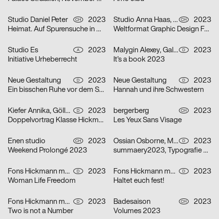
Studio Daniel Peter
2023
Studio Anna Haas, Herendi Artemisio, Johnson / Kingston, Claudiabasel Grafik & Interaktion, Prill Tania, Troxler Niklaus
2023
CH
CH
Heimat. Auf Spurensuche in Mitholz
Weltformat Graphic Design Festival 2023
Studio Es
2023
Malygin Alexey, Galizia Barbara
2023
A
D
Initiative Urheberrecht
It’s a book 2023
Neue Gestaltung
2023
Neue Gestaltung
2023
D
D
Ein bisschen Ruhe vor dem Sturm
Hannah und ihre Schwestern
Kiefer Annika, Göller Ira
2023
bergerberg
2023
D
CH
Doppelvortrag Klasse Hickmann
Les Yeux Sans Visage
Enen studio
2023
Ossian Osborne, Mehner Johanna
2023
CH
D
Weekend Prolongé 2023
summaery2023, Typografie & Schriftgestaltung
Fons Hickmann m23
2023
Fons Hickmann m23
2023
D
D
Woman Life Freedom
Haltet euch fest!
Fons Hickmann m23
2023
Badesaison
2023
D
CH
Two is not a Number
Volumes 2023