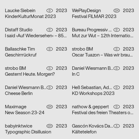
Laucke Siebein
2023
WePlayDesign
2023
D
CH
KinderKulturMonat 2023
Festival FILMAR 2023
Distaff Studio
2023
Bureau Progressiv visuelle Kommunikation
2023
D
D
I said ›Auf Wiedersehen‹ – 85 Jahre Kindertransport nach Großbritannien
Mut zur Wut – 12th International Poster Competition
Ballaschke Tim
2023
strobo BM
2023
D
D
Geschirrrückruf
Oscar Tuazon – Was wir brauchen
strobo BM
2023
Daniel Wiesmann Büro für Gestaltung
2023
D
D
Gestern! Heute. Morgen?
In C
Daniel Wiesmann Büro für Gestaltung
2023
Heß Sebastian, Adolphi Pirmin
2023
D
D
Cheese Berlin
KD Workshops 2023
Maximage
2023
nathow & geppert
2023
CH
D
New Season 23-24
Festival des freien Theaters ohne Haus
babyinktwice
2023
Gascón Kovács Daniel
2023
CH
A
Typographic Disillusion
Kältetelefon