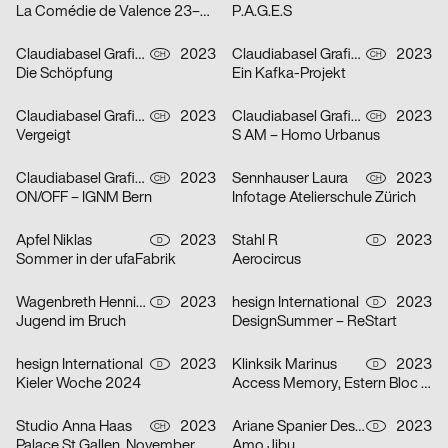
La Comédie de Valence 23–24
P.A.G.E.S
Claudiabasel Grafik & Interaktion
2023
Claudiabasel Grafik & Interaktion
2023
CH
CH
Die Schöpfung
Ein Kafka-Projekt
Claudiabasel Grafik & Interaktion
2023
Claudiabasel Grafik & Interaktion
2023
CH
CH
Vergeigt
S AM – Homo Urbanus
Claudiabasel Grafik & Interaktion
2023
Sennhauser Laura
2023
CH
CH
ON/OFF – IGNM Bern
Infotage Atelierschule Zürich
Apfel Niklas
2023
Stahl R
2023
D
D
Sommer in der ufaFabrik
Aerocircus
Wagenbreth Henning
2023
hesign International
2023
D
D
Jugend im Bruch
DesignSummer – ReStart
hesign International
2023
Klinksik Marinus
2023
D
D
Kieler Woche 2024
Access Memory, Estern Bloc #2
Studio Anna Haas
2023
Ariane Spanier Design
2023
CH
D
Palace St.Gallen, November & Dezember 2023
Amo Jibu