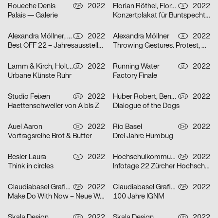
Roueche Denis
2022
Florian Röthel, Florentin Scheicher
2022
CH
A
Palais — Galerie
Konzertplakat für Buntspecht, Arena Wien
Alexandra Möllner, Sophia Krayc
2022
Alexandra Möllner
2022
A
A
Best OFF 22 – Jahresausstellung der Kunstuniversität Linz
Throwing Gestures. Protest, Economy and the Imperceptible
Lamm & Kirch, Holtgreve Heinrich
2022
Running Water
2022
D
D
Urbane Künste Ruhr
Factory Finale
Studio Feixen
2022
Huber Robert, Benedict Will
2022
CH
CH
Haettenschweiler von A bis Z
Dialogue of the Dogs
Auel Aaron
2022
Rio Basel
2022
D
CH
Vortragsreihe Brot & Butter
Drei Jahre Humbug
Besler Laura
2022
Hochschulkommunikation Marketing ZHdK
2022
A
CH
Think in circles
Infotage 22 Zürcher Hochschule der Künste
Claudiabasel Grafik & Interaktion
2022
Claudiabasel Grafik & Interaktion
2022
CH
CH
Make Do With Now – Neue Wege in der Japanischen Architektur
100 Jahre IGNM
Skala Design
2022
Skala Design
2022
CH
CH