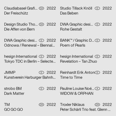
Claudiabasel Grafik & Interaktion, Lucian Kunz
2022
Studio Tillack Knöll
2022
CH
D
Der Freischütz
Das Beben
Design Studio Thom Pfister
2022
DWA Graphic design department
2022
CH
D
Die Affen von Bern
Rohe Gestalt
DWA Graphic design department
2022
BANK™ / Graphic Design Today
2022
D
D
Odnowa / Renewal – Biennale Zielona Góra 2022
Poem of Pearls
hesign International
2022
hesign International
2022
D
D
Tokyo TDC in Berlin – Selected artworks of the Tokyo TDC annual awards 2021 & 2022
Revelation – Tan Zhuo
JMMP
2022
Reinhardt Erik Anton
2022
D
D
Kunstverein Harburger Bahnhof
Time to Time
strobo BM
2022
Pauline Louise Noémi Jocher
2022
D
A
Dark Matter
WIDOW & ORPHAN
TM
2022
Troxler Niklaus
2022
CH
CH
GO GO GO
Peter Schärli Trio feat. Glenn Ferris