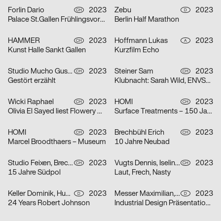
Forlin Dario
2023
Zebu
2023
CH
D
Palace St.Gallen Frühlingsvorschau
Berlin Half Marathon
HAMMER
2023
Hoffmann Lukas
2023
CH
A
Kunst Halle Sankt Gallen
Kurzfilm Echo
Studio Mucho Gusto
2023
Steiner Sam
2023
CH
CH
Gestört erzählt
Klubnacht: Sarah Wild, ENVSRL und Guy de Prà
Wicki Raphael
2023
HOMI
2023
CH
CH
Olivia El Sayed liest Flowery Wordis
Surface Treatments – 150 Jahre Zeit
HOMI
2023
Brechbühl Erich
2023
CH
CH
Marcel Broodthaers – Museum
10 Jahre Neubad
Studio Feixen, Brechbühl Erich
2023
Vugts Dennis, Iselin Marc, Funk Niclas
2023
CH
CH
15 Jahre Südpol
Laut, Frech, Nasty
Keller Dominik, Huhn Jonas
2023
Messer Maximilian, Körner Jonathan
2023
D
D
24 Years Robert Johnson
Industrial Design Präsentationen 2023