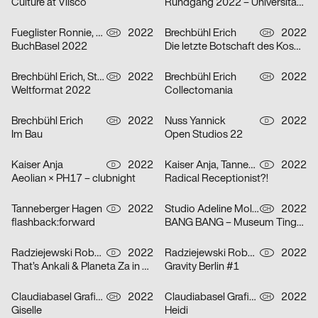
Culture at Vlisco
Rundgang 2022 – Universität der Künste Berlin
Fueglister Ronnie, Yves Graber, Christian Hofer
2022
Brechbühl Erich
2022
CH
CH
BuchBasel 2022
Die letzte Botschaft des Kosmonauten an die Frau, die er einst in der ehemaligen Sowjetunion liebte
Brechbühl Erich, Studio Feixen, Schaub Josh
2022
Brechbühl Erich
2022
CH
CH
Weltformat 2022
Collectomania
Brechbühl Erich
2022
Nuss Yannick
2022
CH
D
Im Bau
Open Studios 22
Kaiser Anja
2022
Kaiser Anja, Tanneberger Hagen
2022
D
D
Aeolian × PH17 – clubnight
Radical Receptionist?!
Tanneberger Hagen
2022
Studio Adeline Mollard
2022
D
CH
flashback:forward
BANG BANG – Museum Tinguely
Radziejewski Robert, Michal Veltruský
2022
Radziejewski Robert, Michal Veltruský
2022
D
D
That’s Ankali & Planeta Za in October ’22
Gravity Berlin #1
Claudiabasel Grafik & Interaktion
2022
Claudiabasel Grafik & Interaktion
2022
CH
CH
Giselle
Heidi