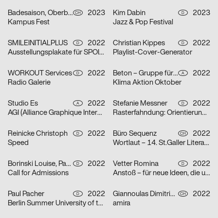
Badesaison, Oberberger Moriz
2023
Kim Dabin
2023
CH
D
Kampus Fest
Jazz & Pop Festival
SMILEINITIALPLUS
2022
Christian Kippes
2022
D
D
Ausstellungsplakate für SPOILER Aktionsraum in Berlin
Playlist-Cover-Generator
WORKOUT Services
2022
Beton – Gruppe für Gestaltung
2022
D
A
Radio Galerie
Klima Aktion Oktober
Studio Es
2022
Stefanie Messner
2022
A
D
AGI (Alliance Graphique Internationale)
Rasterfahndung: Orientierung & Chaos
Reinicke Christoph
2022
Büro Sequenz
2022
D
CH
Speed
Wortlaut – 14. St.Galler Literaturfestival
Borinski Louise, Paula Buškevica
2022
Vetter Romina
2022
D
D
Call for Admissions
Anstoß – für neue Ideen, die unsere Stadt verändern
Paul Pacher
2022
Giannoulas Dimitris, Dhillon Amrit
2022
D
CH
Berlin Summer University of the Arts 2023
amira