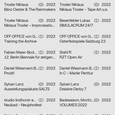
Troxler Niklaus
2022
Troxler Niklaus
2022
CH
CH
Bänz Oester & The Rainmakers
Niklaus Troxler – Tape Art u.a.
Troxler Niklaus
2022
Besenfelder Lukas
2022
CH
D
Niklaus Troxler – Improvisationen
SIMULACRUM 24/7
OFF OFFICE von Gross Lingemann GbR
2022
OFF OFFICE von Gross Lingemann GbR
2022
D
D
Training the Archive
Osterfestspiele Salzburg 23
Fabian Maier-Bode, Martin Wecke
2022
Stahl R
2022
D
D
12. Berlin Biennale für zeitgenössische Kunst
RZT Open Air
Daniel Wiesmann Büro für Gestaltung, Radziejewski Robert
2022
Daniel Wiesmann Büro für Gestaltung
2022
D
D
Prosit!
In C – Marler Partitur
Sylvan Lanz
2022
Sylvan Lanz
2022
CH
CH
Ausstellungsplakate SALTS
Draisine Derby 7
studio lindhorst-emme+hinrichs, Momo Egli
2022
Badesaison, Moritz Furger
2022
D
CH
Neubad – Neujahrsfest
VOLUMES 2022