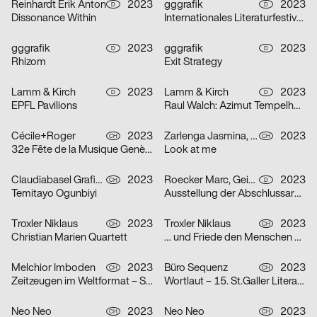
Reinhardt Erik Anton
2023
gggrafik
2023
D
D
Dissonance Within
Internationales Literaturfestival Berlin
gggrafik
2023
gggrafik
2023
D
D
Rhizom
Exit Strategy
Lamm & Kirch
2023
Lamm & Kirch
2023
D
D
EPFL Pavilions
Raul Walch: Azimut Tempelhof – Collective Kite Flying
Cécile+Roger
2023
Zarlenga Jasmina, Borando Alessio
2023
CH
CH
32e Fête de la Musique Genève
Look at me
Claudiabasel Grafik & Interaktion
2023
Roecker Marc, Geiss Linus
2023
CH
D
Temitayo Ogunbiyi
Ausstellung der Abschlussarbeiten Master Architektur & Diplome Design
Troxler Niklaus
2023
Troxler Niklaus
2023
CH
CH
Christian Marien Quartett
… und Friede den Menschen auf Erden
Melchior Imboden
2023
Büro Sequenz
2023
CH
CH
Zeitzeugen im Weltformat – Schweizer Plakatkunst
Wortlaut – 15. St.Galler Literaturfestival
Neo Neo
2023
Neo Neo
2023
CH
CH