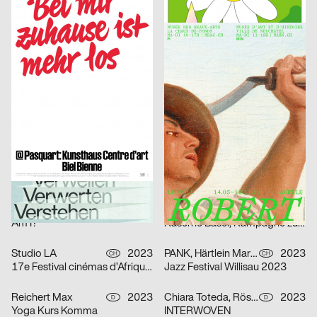
Kunsthaus Biel, Eröffnungskampagne 2023
Queer Underground Movement Night Party
Putschka Pascal
2023
onlab
2023
D
CH
(Re; Short-)Circuit of (Un-)Life
Robert
Bureau Bernklau, Kuhn Johannes
2023
Marstaller Lukas
2023
CH
D
PHRE Festival
Spector Books
Wittmann Kilian, Mayr Jakob
2023
Shortnotice Studio
2023
A
D
A Stuhl is a Tool
Das Denkmal ist …
SUPERO
2023
SUPERO
2023
CH
CH
Amériques noires
Nuit de la Photo #10
Beck Janice
2023
Tristesse
2023
CH
CH
Am I?
Kaserne Basel, Kampagne zum Saisonstart
Studio LA
2023
PANK, Härtlein Martin »Fuzzy«
2023
CH
CH
17e Festival cinémas d’Afrique – Lausanne
Jazz Festival Willisau 2023
Reichert Max
2023
Chiara Toteda, Rösener Lukas
2023
D
D
Yoga Kurs Komma
INTERWOVEN