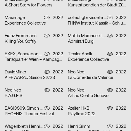
A Short Story for Flowers
Kunststipendien der Stadt Zürich 2022
Maximage
2022
collect gbr visuelle kommunikation
2022
CH
D
Experience Collective
FHNW Institut Klassik – Schlusskonzerte 2022
Franz Frommann
2022
Mattia Marchese, Lukas Lüdi
2022
A
CH
Killing You Softly
Admirari Burg
EXEX, Scherabon Herwig, Ilija Hvala, Anouk Rehorek, Erli Grünzweil, Joshua Alena Mallek
2022
Troxler Annik
2022
A
CH
Tanzquartier Wien – Kampagne Julia Müllner
Expérience Collective
DavidMirko
2022
Neo Neo
2022
CH
CH
KIFF AARAU Saison 22/23
La Comédie de Valence
Neo Neo
2022
Neo Neo
2022
CH
CH
P.A.G.E.S
Art au Centre Genève
BASICS09, Simon Hegenberg
2022
Atelier HKB
2022
D
CH
PHOENIX Theater Festival
Playtime 2022
Wagenbreth Henning
2022
Henri Gimm
2022
D
D