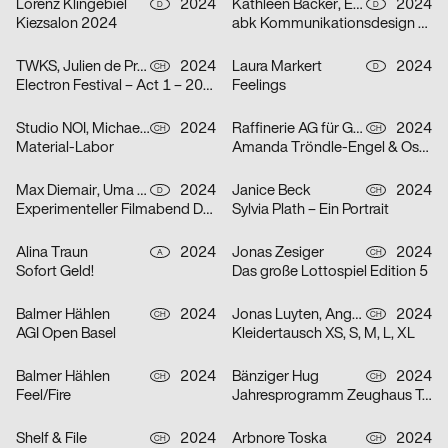
Lorenz Klingebiel
2024
Kathleen Bäcker, Emma Dreiucker, Julius Geyer, Max Reichert
2024
D
D
Kiezsalon 2024
abk Kommunikationsdesign Workshops
TWKS, Julien de Preux, Mathilde Veuthey
2024
Laura Markert
2024
CH
D
Electron Festival – Act 1 – 2024
Feelings
Studio NOI, Michael Lio
2024
Raffinerie AG für Gestaltung
2024
CH
CH
Material-Labor
Amanda Tröndle-Engel & Oskar Tröndle
Max Diemair, Uma Grotrian-Steinweg
2024
Janice Beck
2024
D
CH
Experimenteller Filmabend Dunst
Sylvia Plath – Ein Portrait
Alina Traun
2024
Jonas Zesiger
2024
A
CH
Sofort Geld!
Das große Lottospiel Edition 5
Balmer Hählen
2024
Jonas Luyten, Angel Zahner
2024
CH
CH
AGI Open Basel
Kleidertausch XS, S, M, L, XL
Balmer Hählen
2024
Bänziger Hug
2024
CH
CH
Feel/Fire
Jahresprogramm Zeughaus Teufen 2024
Shelf & File
2024
Arbnore Toska
2024
CH
CH