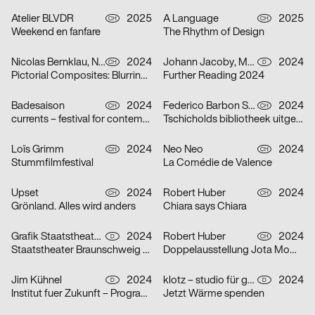
Atelier BLVDR
2025
A Language
2025
CH
CH
Weekend en fanfare
The Rhythm of Design
Nicolas Bernklau, Nina Flaitz
2024
Johann Jacoby, Mark van Leeuwen
2024
CH
D
Pictorial Composites: Blurring Boundaries – Ambiguous Realities
Further Reading 2024
Badesaison
2024
Federico Barbon Studio
2024
CH
CH
currents – festival for contemporary music
Tschicholds bibliotheek uitgepakt
Loïs Grimm
2024
Neo Neo
2024
CH
CH
Stummfilmfestival
La Comédie de Valence
Upset
2024
Robert Huber
2024
CH
CH
Grönland. Alles wird anders
Chiara says Chiara
Grafik Staatstheater Braunschweig, Running Water Creative Group, Studio Max Kuwertz
2024
Robert Huber
2024
D
CH
Staatstheater Braunschweig „Die Hölle ist leer, alle Teufel sind hier“
Doppelausstellung Jota Mombaça & Steffani Jemison
Jim Kühnel
2024
klotz – studio für gestaltung
2024
D
D
Institut fuer Zukunft – Programmplakate
Jetzt Wärme spenden