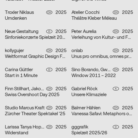
Troxler Niklaus
2025
Atelier Cocchi
2025
CH
CH
Umdenken
Théâtre Kleber Méleau
Neue Gestaltung
2025
Peter Aurelia
2025
D
CH
Sinfoniekonzerte Spielzeit 2025/26
Verleihung von Kultur- und Förderpreis und Goldener Ehrenmedaille 2025 des Kantons Zürich
kollygujer
2025
onlab
2025
CH
CH
Weltformat Graphic Design Festival 2025
Unus pro omnibus, omnes pro uno
Carina Güttler
2025
Sino Borando, Gwendoline Niederer, Serafina Räber
2025
D
CH
Start in 1 Minute
Window 2011 – 2022
Finn Stillhart, Jakob Galler, Lorena Gamper
2025
Gabriel Röck
2025
CH
A
Swiss Overshoot Day 2025
Unsere Klimaziele
Studio Marcus Kraft
2025
Balmer Hählen
2025
CH
CH
Zürcher Theater Spektakel ’25
Vanessa Safavi: Metaphors of Gravity
Larissa Tanya Hoppeler
2025
gggrafik
2025
CH
D
Widerstand
Spielzeit 2025/26