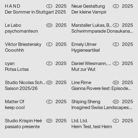
H A N D
2025
Neue Gestaltung
2025
D
D
Der Sommer in Stuttgart 2025
Der kleine Vampir
Le Labo
2025
Marstaller Lukas, Béla Meiers
2025
CH
A
psychomanteon
Schwimmparade Donaukanal 2025
Viktor Briestensky
2025
Emely Ulmer
2025
D
D
Oooohhh
Hygieneartikel
cyan
2025
Daniel Wiesmann, Radziejewski Robert
2025
D
D
Potsa Lotsa
Mut zur Wut
Studio Nicolas Schaltegger/DNA.work
2025
Line Rime
2025
CH
CH
Saison 2025/26
Gianna Rovere liest: Episoden von Alltagselefanten
Matter Of
2025
Shiping Sheng
2025
D
CH
keep cool
Imagined Swiss Landscapes: Perspectives and Edges in Image Collage
Studio Krispin Heé
2025
Ltd. Ltd.
2025
CH
A
passato presente
Heim Test, test Heim