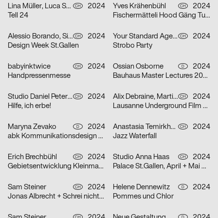
Lina Müller, Luca Schenardi, Wietlisbach Sophie
2024
Yves Krähenbühl
2024
CH
CH
Tell 24
Fischermätteli Hood Gäng Turbo-Tour
Alessio Borando, Sino Borando
2024
Your Standard Agency
2024
CH
CH
Design Week St.Gallen
Strobo Party
babyinktwice
2024
Ossian Osborne
2024
CH
D
Handpressenmesse
Bauhaus Master Lectures 2024
Studio Daniel Peter, Alice Kolb
2024
Alix Debraine, Martial Grin
2024
CH
CH
Hilfe, ich erbe!
Lausanne Underground Film & Music Festival (LUFF) 2024
Maryna Zevako
2024
Anastasia Temirkhan
2024
D
CH
abk Kommunikationsdesign Workshops
Jazz Waterfall
Erich Brechbühl
2024
Studio Anna Haas
2024
CH
CH
Gebietsentwicklung Kleinmatt-/Bireggstrasse
Palace St.Gallen, April + Mai 2024
Sam Steiner
2024
Helene Dennewitz
2024
CH
D
Jonas Albrecht + Schrei nicht so Orkestra
Pommes und Chlor
Sam Steiner
2024
Neue Gestaltung
2024
CH
D