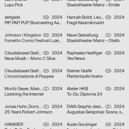
Lupu Pick
Staatstheater Mainz – Emilie
zeitgeist
2024
Hannah Boldt, Leonie Felber
2024
CH
CH
PIF! PAF! PUF! Boxmeeting Aarau
Fragil Keramikmarkt
Johnson / Kingston
2024
Neue Gestaltung
2024
CH
D
Fumetto Comic Festival Luzern
Staatstheater Mainz – Otello
Claudiabasel Grafik + Interaktion
2024
Raphaela Haefliger
2024
CH
CH
Neue Musik – Mono C Silva
Yes News
Claudiabasel Grafik + Interaktion
2024
Steiner Grafik
2024
CH
CH
L’incoronazione di Poppea
Plattentaufe Hoehn
Moritz Geyer, Marc Roecker
2024
Atelier HKB
2024
D
CH
Listening the Internet
To-Do: Diplome 24
Jonas Huhn, Dominik Keller, Michael Satter
2024
DWA Graphic design department
2024
D
D
25 Years Robert Johnson
Augustas Serapinas: Sosna, swierk i osika
HAMMER
2024
Aude Gunzinger
2024
CH
CH