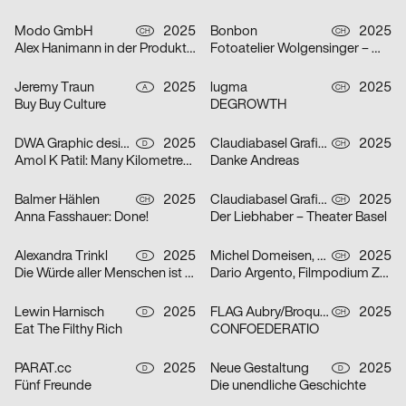
Modo GmbH
2025
Bonbon
2025
CH
CH
Alex Hanimann in der Produktionshalle von Tobias Lenggenhager
Fotoatelier Wolgensinger – Mit vier Augen
Jeremy Traun
2025
lugma
2025
A
CH
Buy Buy Culture
DEGROWTH
DWA Graphic design department
2025
Claudiabasel Grafik + Interaktion
2025
D
CH
Amol K Patil: Many Kilometres – Several Words
Danke Andreas
Balmer Hählen
2025
Claudiabasel Grafik + Interaktion
2025
CH
CH
Anna Fasshauer: Done!
Der Liebhaber – Theater Basel
Alexandra Trinkl
2025
Michel Domeisen, Emily Horrolt, Hannah Klarer
2025
D
CH
Die Würde aller Menschen ist unantastbar.
Dario Argento, Filmpodium Zürich
Lewin Harnisch
2025
FLAG Aubry/Broquard
2025
D
CH
Eat The Filthy Rich
CONFOEDERATIO
PARAT.cc
2025
Neue Gestaltung
2025
D
D
Fünf Freunde
Die unendliche Geschichte