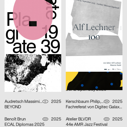
Double U
Alf Lechner 100 – Materie Stahl
Lukas Ruprecht
2025
Anastasia Temirkhan
2025
D
CH
Bachelorprojekt „NEW FACES“
ESAD Conference. Semantic Shapes
Onari Projects
2025
Badesaison
2025
CH
CH
Confoederatio
1. Mai 2025
Studio Speranza
2025
Shiping Sheng
2025
CH
CH
Elian Zeitel + Itakiry
From Letter to Gesture
Johnson / Kingston
2025
Wagenbreth Henning
2025
CH
D
Fumetto Comic Festival 2025
30 Jahre Haus Schwarzenberg
Samuel Weidmann
2025
Benoît Brun
2025
CH
CH
FÜR ALLE (statt wenige)
ECAL Open Day 2025
Audretsch Massimiliano
2025
Kerschbaum Philip, Fawad Qadire
2025
D
CH
BEYOND
Fachreferat von Digitec Galaxus „Fast alles für fast jede*n“
Benoît Brun
2025
Atelier BLVDR
2025
CH
CH
ECAL Diplomas 2025
44e AMR Jazz Festival