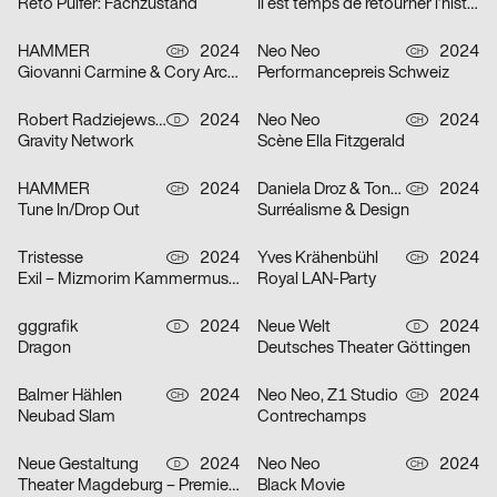
Reto Pulfer: Fachzustand
Il est temps de retourner l’histoire
HAMMER
2024
Neo Neo
2024
CH
CH
Giovanni Carmine & Cory Arcangel: ALL I EAT IN A DAY
Performancepreis Schweiz
Robert Radziejewski, Michal Veltruský
2024
Neo Neo
2024
D
CH
Gravity Network
Scène Ella Fitzgerald
HAMMER
2024
Daniela Droz & Tonatiuh Ambrosetti, Neo Neo
2024
CH
CH
Tune In/Drop Out
Surréalisme & Design
Tristesse
2024
Yves Krähenbühl
2024
CH
CH
Exil – Mizmorim Kammermusik Festival Basel
Royal LAN-Party
gggrafik
2024
Neue Welt
2024
D
D
Dragon
Deutsches Theater Göttingen
Balmer Hählen
2024
Neo Neo, Z1 Studio
2024
CH
CH
Neubad Slam
Contrechamps
Neue Gestaltung
2024
Neo Neo
2024
D
CH
Theater Magdeburg – Premierenplakate
Black Movie