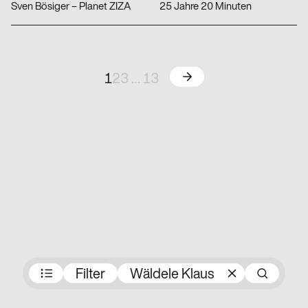
Sven Bösiger – Planet ZIZA
25 Jahre 20 Minuten
Weiter
1
2
3
…
13
Preisträger:innen
Filter
Wäldele Klaus
Su