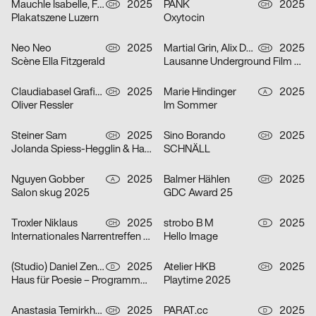
Mauchle Isabelle, Felix Pfäffli, Brechbühl Erich
2025
PANK
2025
CH
CH
Plakatszene Luzern
Oxytocin
Neo Neo
2025
Martial Grin, Alix Debraine
2025
CH
CH
Scène Ella Fitzgerald
Lausanne Underground Film & Music Festival 2025
Claudiabasel Grafik + Interaktion
2025
Marie Hindinger
2025
CH
A
Oliver Ressler
Im Sommer
Steiner Sam
2025
Sino Borando
2025
CH
CH
Jolanda Spiess-Hegglin & Hansi Voigt lesen aus „Meistgeklickt“
SCHNÄLL
Nguyen Gobber
2025
Balmer Hählen
2025
A
CH
Salon skug 2025
GDC Award 25
Troxler Niklaus
2025
strobo B M
2025
CH
D
Internationales Narrentreffen Willisau
Hello Image
(Studio) Daniel Zenker
2025
Atelier HKB
2025
D
CH
Haus für Poesie – Programmkampagne September/Oktober 2025
Playtime 2025
Anastasia Temirkhan
2025
PARAT.cc
2025
CH
D