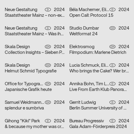
Neue Gestaltung
2024
Béla Machemer, Eli Zaza Moysiopoulou, Nora Veismann, Konstantin Wagner, Gerrit Ludwig
2024
D
D
Staatstheater Mainz – non-existent
Open Call: Protocol 15
Neue Gestaltung
2024
Studio Dumbar
2024
D
CH
Staatstheater Mainz – Was ihr wollt
Weltformat 24
Skala Design
2024
Elektrosmog
2024
CH
CH
Collection Insights – Sieben Perspektiven
Filmpodium: Marlene Dietrich
Skala Design
2024
Lucia Schmuck, Elisabeth Thoma
2024
CH
D
Helmut Schmid Typografie
Who brings the Cake? Wer bringt den Kuchen?
Office for Typography
2024
Annika Bohn, Tim Lindacher, Johannes Schreiner, Nina Sticher
2024
CH
D
Japanische Grafik heute
Live From Earth Klub Panorama Bar
Samuel Weidmann, Coralie Wipf
2024
Gerrit Ludwig
2024
CH
D
splendur e sumbriva
Berlin Summer University of Arts 2025
Gihong "Kiki" Park
2024
Bureau Progressiv
2024
D
D
& because my mother was crazy
Gala Adam-Förderpreis 2024