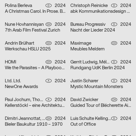
Polina Berleva
2024
Christoph Reinicke
2024
D
D
A Christmas Carol. In Prose. Being a Ghost Story of Christmas.
abk Kommunikationsdesign Workshops
Nune Hovhannisyan
2024
Bureau Progressiv
2024
CH
D
7th Arab Film Festival Zurich
Nacht der Lieder 2024
Andrin Brülhart
2024
Maximage
2024
CH
CH
Werkschau HSLU 2025
Meubles Meldem
HOMI
2024
Gerrit Ludwig, Mélan Rouillon
2024
CH
D
We the Parasites – A Playbook to Complicity
Rundgang UdK Berlin 2024
Ltd. Ltd.
2024
Justin Scharer
2024
A
D
NewOne Awards
Mystic Mountain Monsters
Paul Jochum, Thomas Sieberer
2024
David Zwicker
2024
A
CH
Kellerstöckl – eine Architekturtypologie im Südburgenland
Guided Tour of Blécherette Airport
Dimitri Jeannottat, Marjeta Morinc
2024
Luis Schulte Kellinghaus, Julius Geyer, Max Reichert
2024
CH
D
Bieler Baukultur 1910 – 1970
Out of Office