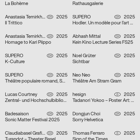
La Bohème
Rathausgalerie
Anastasia Temirkhan
2025
SUPERO
2025
CH
CH
Il Trittico
Hodler. Un modèle pour l’art suisse
Anastasia Temirkhan
2025
Abhash Mittal
2025
CH
CH
Homage to Kari Piippo
Kein Kino Lecture Series FS25
SUPERO
2025
Noel Grüter
2025
CH
CH
K-Culture
Sichtbar
SUPERO
2025
Neo Neo
2025
CH
CH
Théâtre populaire romand, Saison 2025/26
Théâtre Am Stram Gram
Lucas Courtney
2025
hesign
2025
CH
D
Zentral- und Hochschulbibliothek Luzern
Tadanori Yokoo – Poster Art: Original Posters from 1965 – 2025
Badesaison
2025
Dongjun Choi
2025
CH
CH
Sonic Matter Festival 2025
Sorry Helvetica
Claudiabasel Grafik + Interaktion
2025
Thomas Ferraro
2025
CH
D
Turandot – Theater Basel
Sign of the Times