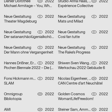
Dähler Dorothee
2022
Studio Anna Haas, Gina Burri
2022
CH
CH
Michael Armitage – You, Who are Still Alive
Expérience Collective
Neue Gestaltung
2022
Neue Gestaltung
2022
D
D
Theater Magdeburg
Mats und Milad
Neue Gestaltung
2022
Neue Gestaltung
2022
D
D
Der satanarchäolügenialkohöllische Wunschpunsch
Così fan tutte
Neue Gestaltung
2022
Neue Gestaltung
2022
D
D
Der Mann ohne Vergangenheit
The Rake’s Progress
Hannes Drißner, Erkan Elias
2022
Shiwen Sven Wang, Breidenich Friedrich
2022
D
D
Pochen Biennale 2022 – Die (neue) Vermessung der Welt
Werkschau 2022 Gebäude 6
Fons Hickmann m23
2022
Nicolas Eigenheer, Noémie Gygax (no-do), Sebastian Verdon
2022
D
CH
SLAM
CAN Centre d’art Neuchâtel
Omnigroup
2022
Golden Cosmos
2022
CH
D
Bibliotopia
Woman!Life!Freedom!
AMI
2022
Steiner Sam, Ammann Sirkka
2022
CH
CH