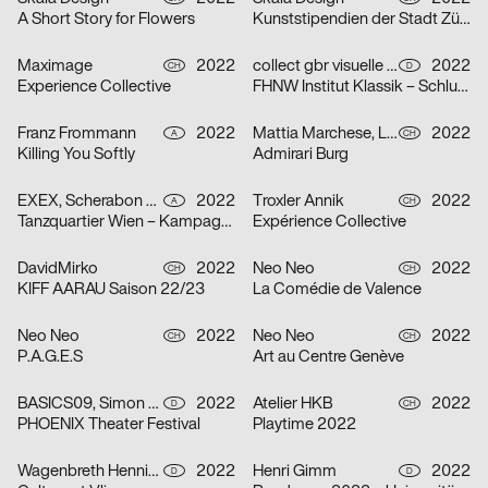
A Short Story for Flowers
Kunststipendien der Stadt Zürich 2022
Maximage
2022
collect gbr visuelle kommunikation
2022
CH
D
Experience Collective
FHNW Institut Klassik – Schlusskonzerte 2022
Franz Frommann
2022
Mattia Marchese, Lukas Lüdi
2022
A
CH
Killing You Softly
Admirari Burg
EXEX, Scherabon Herwig, Ilija Hvala, Anouk Rehorek, Erli Grünzweil, Joshua Alena Mallek
2022
Troxler Annik
2022
A
CH
Tanzquartier Wien – Kampagne Julia Müllner
Expérience Collective
DavidMirko
2022
Neo Neo
2022
CH
CH
KIFF AARAU Saison 22/23
La Comédie de Valence
Neo Neo
2022
Neo Neo
2022
CH
CH
P.A.G.E.S
Art au Centre Genève
BASICS09, Simon Hegenberg
2022
Atelier HKB
2022
D
CH
PHOENIX Theater Festival
Playtime 2022
Wagenbreth Henning
2022
Henri Gimm
2022
D
D