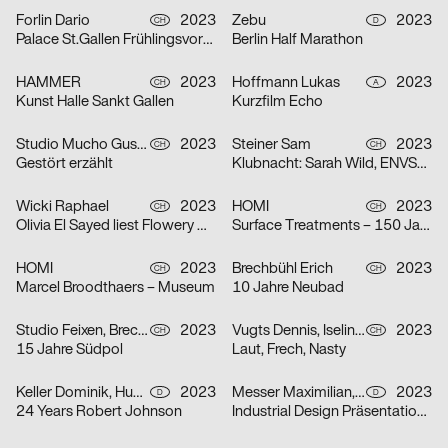
Forlin Dario
2023
Zebu
2023
CH
D
Palace St.Gallen Frühlingsvorschau
Berlin Half Marathon
HAMMER
2023
Hoffmann Lukas
2023
CH
A
Kunst Halle Sankt Gallen
Kurzfilm Echo
Studio Mucho Gusto
2023
Steiner Sam
2023
CH
CH
Gestört erzählt
Klubnacht: Sarah Wild, ENVSRL und Guy de Prà
Wicki Raphael
2023
HOMI
2023
CH
CH
Olivia El Sayed liest Flowery Wordis
Surface Treatments – 150 Jahre Zeit
HOMI
2023
Brechbühl Erich
2023
CH
CH
Marcel Broodthaers – Museum
10 Jahre Neubad
Studio Feixen, Brechbühl Erich
2023
Vugts Dennis, Iselin Marc, Funk Niclas
2023
CH
CH
15 Jahre Südpol
Laut, Frech, Nasty
Keller Dominik, Huhn Jonas
2023
Messer Maximilian, Körner Jonathan
2023
D
D
24 Years Robert Johnson
Industrial Design Präsentationen 2023