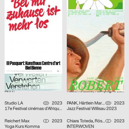
Kunsthaus Biel, Eröffnungskampagne 2023
Queer Underground Movement Night Party
Putschka Pascal
2023
onlab
2023
D
CH
(Re; Short-)Circuit of (Un-)Life
Robert
Bureau Bernklau, Kuhn Johannes
2023
Marstaller Lukas
2023
CH
D
PHRE Festival
Spector Books
Wittmann Kilian, Mayr Jakob
2023
Shortnotice Studio
2023
A
D
A Stuhl is a Tool
Das Denkmal ist …
SUPERO
2023
SUPERO
2023
CH
CH
Amériques noires
Nuit de la Photo #10
Beck Janice
2023
Tristesse
2023
CH
CH
Am I?
Kaserne Basel, Kampagne zum Saisonstart
Studio LA
2023
PANK, Härtlein Martin »Fuzzy«
2023
CH
CH
17e Festival cinémas d’Afrique – Lausanne
Jazz Festival Willisau 2023
Reichert Max
2023
Chiara Toteda, Rösener Lukas
2023
D
D
Yoga Kurs Komma
INTERWOVEN