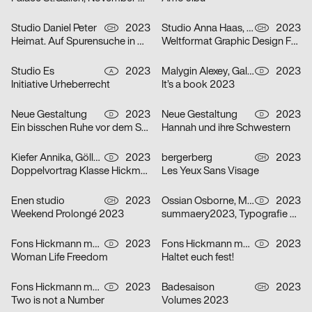
Studio Daniel Peter
2023
Studio Anna Haas, Herendi Artemisio, Johnson / Kingston, Claudiabasel Grafik & Interaktion, Prill Tania, Troxler Niklaus
2023
CH
CH
Heimat. Auf Spurensuche in Mitholz
Weltformat Graphic Design Festival 2023
Studio Es
2023
Malygin Alexey, Galizia Barbara
2023
A
D
Initiative Urheberrecht
It’s a book 2023
Neue Gestaltung
2023
Neue Gestaltung
2023
D
D
Ein bisschen Ruhe vor dem Sturm
Hannah und ihre Schwestern
Kiefer Annika, Göller Ira
2023
bergerberg
2023
D
CH
Doppelvortrag Klasse Hickmann
Les Yeux Sans Visage
Enen studio
2023
Ossian Osborne, Mehner Johanna
2023
CH
D
Weekend Prolongé 2023
summaery2023, Typografie & Schriftgestaltung
Fons Hickmann m23
2023
Fons Hickmann m23
2023
D
D
Woman Life Freedom
Haltet euch fest!
Fons Hickmann m23
2023
Badesaison
2023
D
CH
Two is not a Number
Volumes 2023