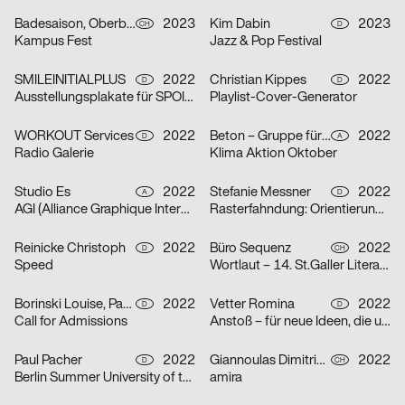
Badesaison, Oberberger Moriz
2023
Kim Dabin
2023
CH
D
Kampus Fest
Jazz & Pop Festival
SMILEINITIALPLUS
2022
Christian Kippes
2022
D
D
Ausstellungsplakate für SPOILER Aktionsraum in Berlin
Playlist-Cover-Generator
WORKOUT Services
2022
Beton – Gruppe für Gestaltung
2022
D
A
Radio Galerie
Klima Aktion Oktober
Studio Es
2022
Stefanie Messner
2022
A
D
AGI (Alliance Graphique Internationale)
Rasterfahndung: Orientierung & Chaos
Reinicke Christoph
2022
Büro Sequenz
2022
D
CH
Speed
Wortlaut – 14. St.Galler Literaturfestival
Borinski Louise, Paula Buškevica
2022
Vetter Romina
2022
D
D
Call for Admissions
Anstoß – für neue Ideen, die unsere Stadt verändern
Paul Pacher
2022
Giannoulas Dimitris, Dhillon Amrit
2022
D
CH
Berlin Summer University of the Arts 2023
amira