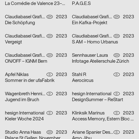
La Comédie de Valence 23–24
P.A.G.E.S
Claudiabasel Grafik & Interaktion
2023
Claudiabasel Grafik & Interaktion
2023
CH
CH
Die Schöpfung
Ein Kafka-Projekt
Claudiabasel Grafik & Interaktion
2023
Claudiabasel Grafik & Interaktion
2023
CH
CH
Vergeigt
S AM – Homo Urbanus
Claudiabasel Grafik & Interaktion
2023
Sennhauser Laura
2023
CH
CH
ON/OFF – IGNM Bern
Infotage Atelierschule Zürich
Apfel Niklas
2023
Stahl R
2023
D
D
Sommer in der ufaFabrik
Aerocircus
Wagenbreth Henning
2023
hesign International
2023
D
D
Jugend im Bruch
DesignSummer – ReStart
hesign International
2023
Klinksik Marinus
2023
D
D
Kieler Woche 2024
Access Memory, Estern Bloc #2
Studio Anna Haas
2023
Ariane Spanier Design
2023
CH
D
Palace St.Gallen, November & Dezember 2023
Amo Jibu