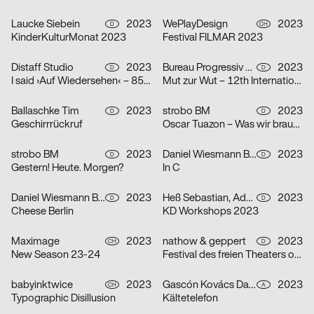
Laucke Siebein
2023
WePlayDesign
2023
D
CH
KinderKulturMonat 2023
Festival FILMAR 2023
Distaff Studio
2023
Bureau Progressiv visuelle Kommunikation
2023
D
D
I said ›Auf Wiedersehen‹ – 85 Jahre Kindertransport nach Großbritannien
Mut zur Wut – 12th International Poster Competition
Ballaschke Tim
2023
strobo BM
2023
D
D
Geschirrrückruf
Oscar Tuazon – Was wir brauchen
strobo BM
2023
Daniel Wiesmann Büro für Gestaltung
2023
D
D
Gestern! Heute. Morgen?
In C
Daniel Wiesmann Büro für Gestaltung
2023
Heß Sebastian, Adolphi Pirmin
2023
D
D
Cheese Berlin
KD Workshops 2023
Maximage
2023
nathow & geppert
2023
CH
D
New Season 23-24
Festival des freien Theaters ohne Haus
babyinktwice
2023
Gascón Kovács Daniel
2023
CH
A
Typographic Disillusion
Kältetelefon