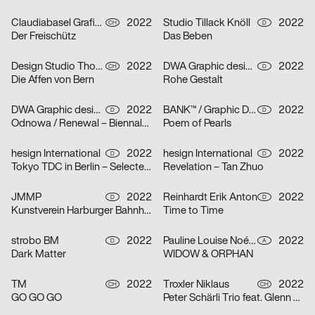
Claudiabasel Grafik & Interaktion, Lucian Kunz
2022
Studio Tillack Knöll
2022
CH
D
Der Freischütz
Das Beben
Design Studio Thom Pfister
2022
DWA Graphic design department
2022
CH
D
Die Affen von Bern
Rohe Gestalt
DWA Graphic design department
2022
BANK™ / Graphic Design Today
2022
D
D
Odnowa / Renewal – Biennale Zielona Góra 2022
Poem of Pearls
hesign International
2022
hesign International
2022
D
D
Tokyo TDC in Berlin – Selected artworks of the Tokyo TDC annual awards 2021 & 2022
Revelation – Tan Zhuo
JMMP
2022
Reinhardt Erik Anton
2022
D
D
Kunstverein Harburger Bahnhof
Time to Time
strobo BM
2022
Pauline Louise Noémi Jocher
2022
D
A
Dark Matter
WIDOW & ORPHAN
TM
2022
Troxler Niklaus
2022
CH
CH
GO GO GO
Peter Schärli Trio feat. Glenn Ferris