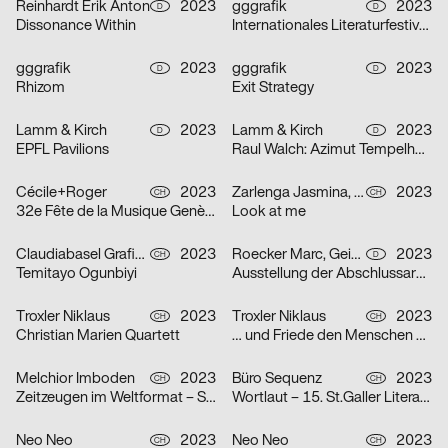
Reinhardt Erik Anton
2023
gggrafik
2023
D
D
Dissonance Within
Internationales Literaturfestival Berlin
gggrafik
2023
gggrafik
2023
D
D
Rhizom
Exit Strategy
Lamm & Kirch
2023
Lamm & Kirch
2023
D
D
EPFL Pavilions
Raul Walch: Azimut Tempelhof – Collective Kite Flying
Cécile+Roger
2023
Zarlenga Jasmina, Borando Alessio
2023
CH
CH
32e Fête de la Musique Genève
Look at me
Claudiabasel Grafik & Interaktion
2023
Roecker Marc, Geiss Linus
2023
CH
D
Temitayo Ogunbiyi
Ausstellung der Abschlussarbeiten Master Architektur & Diplome Design
Troxler Niklaus
2023
Troxler Niklaus
2023
CH
CH
Christian Marien Quartett
… und Friede den Menschen auf Erden
Melchior Imboden
2023
Büro Sequenz
2023
CH
CH
Zeitzeugen im Weltformat – Schweizer Plakatkunst
Wortlaut – 15. St.Galler Literaturfestival
Neo Neo
2023
Neo Neo
2023
CH
CH