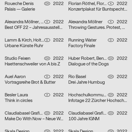
Roueche Denis
2022
Florian Röthel, Florentin Scheicher
2022
CH
A
Palais — Galerie
Konzertplakat für Buntspecht, Arena Wien
Alexandra Möllner, Sophia Krayc
2022
Alexandra Möllner
2022
A
A
Best OFF 22 – Jahresausstellung der Kunstuniversität Linz
Throwing Gestures. Protest, Economy and the Imperceptible
Lamm & Kirch, Holtgreve Heinrich
2022
Running Water
2022
D
D
Urbane Künste Ruhr
Factory Finale
Studio Feixen
2022
Huber Robert, Benedict Will
2022
CH
CH
Haettenschweiler von A bis Z
Dialogue of the Dogs
Auel Aaron
2022
Rio Basel
2022
D
CH
Vortragsreihe Brot & Butter
Drei Jahre Humbug
Besler Laura
2022
Hochschulkommunikation Marketing ZHdK
2022
A
CH
Think in circles
Infotage 22 Zürcher Hochschule der Künste
Claudiabasel Grafik & Interaktion
2022
Claudiabasel Grafik & Interaktion
2022
CH
CH
Make Do With Now – Neue Wege in der Japanischen Architektur
100 Jahre IGNM
Skala Design
2022
Skala Design
2022
CH
CH