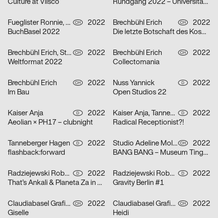
Culture at Vlisco
Rundgang 2022 – Universität der Künste Berlin
Fueglister Ronnie, Yves Graber, Christian Hofer
2022
Brechbühl Erich
2022
CH
CH
BuchBasel 2022
Die letzte Botschaft des Kosmonauten an die Frau, die er einst in der ehemaligen Sowjetunion liebte
Brechbühl Erich, Studio Feixen, Schaub Josh
2022
Brechbühl Erich
2022
CH
CH
Weltformat 2022
Collectomania
Brechbühl Erich
2022
Nuss Yannick
2022
CH
D
Im Bau
Open Studios 22
Kaiser Anja
2022
Kaiser Anja, Tanneberger Hagen
2022
D
D
Aeolian × PH17 – clubnight
Radical Receptionist?!
Tanneberger Hagen
2022
Studio Adeline Mollard
2022
D
CH
flashback:forward
BANG BANG – Museum Tinguely
Radziejewski Robert, Michal Veltruský
2022
Radziejewski Robert, Michal Veltruský
2022
D
D
That’s Ankali & Planeta Za in October ’22
Gravity Berlin #1
Claudiabasel Grafik & Interaktion
2022
Claudiabasel Grafik & Interaktion
2022
CH
CH
Giselle
Heidi