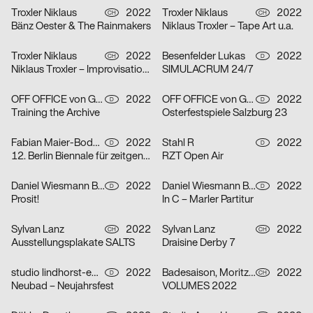
Troxler Niklaus
2022
Troxler Niklaus
2022
CH
CH
Bänz Oester & The Rainmakers
Niklaus Troxler – Tape Art u.a.
Troxler Niklaus
2022
Besenfelder Lukas
2022
CH
D
Niklaus Troxler – Improvisationen
SIMULACRUM 24/7
OFF OFFICE von Gross Lingemann GbR
2022
OFF OFFICE von Gross Lingemann GbR
2022
D
D
Training the Archive
Osterfestspiele Salzburg 23
Fabian Maier-Bode, Martin Wecke
2022
Stahl R
2022
D
D
12. Berlin Biennale für zeitgenössische Kunst
RZT Open Air
Daniel Wiesmann Büro für Gestaltung, Radziejewski Robert
2022
Daniel Wiesmann Büro für Gestaltung
2022
D
D
Prosit!
In C – Marler Partitur
Sylvan Lanz
2022
Sylvan Lanz
2022
CH
CH
Ausstellungsplakate SALTS
Draisine Derby 7
studio lindhorst-emme+hinrichs, Momo Egli
2022
Badesaison, Moritz Furger
2022
D
CH
Neubad – Neujahrsfest
VOLUMES 2022