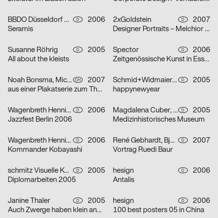
BBDO Düsseldorf GmbH
2006
2xGoldstein
2007
D
D
Seramis
Designer Portraits – Melchior Imboden
Susanne Röhrig
2005
Spector
2006
D
D
All about the kleists
Zeitgenössische Kunst in Essen
Noah Bonsma, Michael Flückiger, Sabrina Tiller
2007
Schmid+Widmaier Design
2005
CH
D
aus einer Plakatserie zum Thema Integration
happynewyear
Wagenbreth Henning
2006
Magdalena Cuber, Manuel Rigel
2005
D
D
Jazzfest Berlin 2006
Medizinhistorisches Museum
Wagenbreth Henning
2006
René Gebhardt, Björn Kernspeckt, Sebastian Locke
2007
D
D
Kommander Kobayashi
Vortrag Ruedi Baur
schmitz Visuelle Kommunikation
2005
hesign
2006
D
D
Diplomarbeiten 2005
Antalis
Janine Thaler
2005
hesign
2006
D
D
Auch Zwerge haben klein angefangen
100 best posters 05 in China