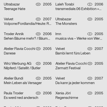
Ultrabazar
2005
Laleh Torabi
2006
CH
D
Teenage Hate
transmediale.06 Exhibition »Smile Machines«
Velvet
2007
Ultrabazar
2005
CH
CH
Volpone/Fordlandia/Heute: Raum Lumina/Die Nibelungen
The Monsters
Troxler Annik
2006
lmn
2005
CH
D
Sehen Bäume mehr? / Bäume sehen Meer… / Meer Bäume Seen!
musica viva – Werke von Werner Heider, Martin Smolka und Peter Eötvös
Atelier Flavia Cocchi
2005
Velvet
2007
CH
CH
Danese
Bambi lernt fürs Leben
Wirz Werbung AG
2006
Atelier Flavia Cocchi
2005
CH
CH
Nilpferd / Satellit / Butler
Zermatt Festival
Atelier Bundi
2005
Velvet
2007
CH
CH
Mein Leben als Versager
Da kann ja jeder kommen
Paula Troxler
2006
Xenia Jöri
2005
CH
CH
Es werd ned andersch
Regenschirme