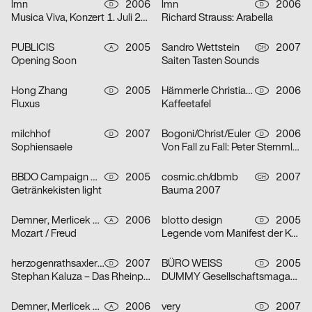
lmn
2006
lmn
2006
D
D
Musica Viva, Konzert 1. Juli 2006
Richard Strauss: Arabella
PUBLICIS
2005
Sandro Wettstein
2007
A
CH
Opening Soon
Saiten Tasten Sounds
Hong Zhang
2005
Hämmerle Christiane, blotto design
2006
D
D
Fluxus
Kaffeetafel
milchhof
2007
Bogoni/Christ/Euler
2006
D
D
Sophiensaele
Von Fall zu Fall: Peter Stemmler
BBDO Campaign GmbH Düsseldorf
2005
cosmic.ch/dbmb
2007
D
CH
Getränkekisten light
Bauma 2007
Demner, Merlicek & Bergmann
2006
blotto design
2005
A
D
Mozart / Freud
Legende vom Manifest der Kommunistischen Partei
herzogenrathsaxler design
2007
BÜRO WEISS
2005
D
D
Stephan Kaluza – Das Rheinprojekt
DUMMY Gesellschaftsmagazin – Thema Revolution
Demner, Merlicek & Bergmann
2006
very
2007
A
D