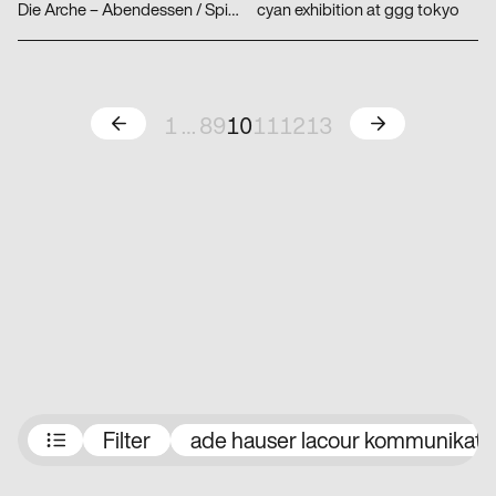
Die Arche – Abendessen / Spielplatz
cyan exhibition at ggg tokyo
Zurück
Weiter
1
…
8
9
10
11
12
13
Preisträger:innen
Filter
ade hauser lacour kommunikati