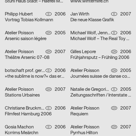
Stuhl Haus Stadt – Haefeli Moser Steiger
www.winterhilfe.ch
Philipp Hubert
2006
Jan Wirth
2007
D
D
Vortrag Tobias Kollmann
Die neue Klasse Grafik
Atelier Poisson
2005
Michael Wolf, Jennie Boie, Büro für Gestaltung Janssen
2006
CH
D
Arsenic saison légère
Michael Wolf – The Real Toy Story
Atelier Poisson
2007
Gilles Lepore
2006
CH
CH
Théâtre Arsenic 07-08
Frühjahrsputz – Frühling 2006
botschaft prof. gertrud nolte visuelle kommunikation und beratung
2006
Atelier Poisson
2005
D
CH
»the sublime is now?« das erhabene in der zeitgenössischen kunst
Journées suisse de danse contemporaine 2006
Atelier Poisson
2007
Natalie de Gregorio, Manuel Dollt, Sebastian Fischer, Philipp Hubert, Tina Pachner
2005
CH
D
Stations Urbaines
Zeitungsschriften / Interstate / Zu Peter Behrens / Dialog über Schrift und Typografie / Herbert Bayer und das Bauhaus
Christiane Bruckmann, Ute Necker
2006
Atelier Poisson
2007
D
CH
Filmfest Hamburg 2006
Requiem
Gosia Machon
2006
Atelier Poisson
2007
D
CH
Kcrrims Meärchn
Pyrrhus Hilton