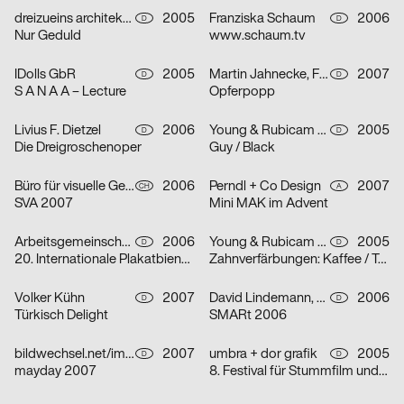
dreizueins architekturdesigngrafik für Group.IE
2005
Franziska Schaum
2006
D
D
Nur Geduld
www.schaum.tv
IDolls GbR
2005
Martin Jahnecke, Friederike Kühne, Bastian Renner, Jana Steffen
2007
D
D
S A N A A – Lecture
Opferpopp
Livius F. Dietzel
2006
Young & Rubicam GmbH & Co. KG
2005
D
D
Die Dreigroschenoper
Guy / Black
Büro für visuelle Gestaltung: Kreis offen
2006
Perndl + Co Design
2007
CH
A
SVA 2007
Mini MAK im Advent
Arbeitsgemeinschaft für visuelle und verbale Kommunikation Uwe Loesch
2006
Young & Rubicam GmbH & Co. KG
2005
D
D
20. Internationale Plakatbiennale Warschau
Zahnverfärbungen: Kaffee / Tee / Zigaretten
Volker Kühn
2007
David Lindemann, Matthias Wörle
2006
D
D
Türkisch Delight
SMARt 2006
bildwechsel.net/image-shift.net
2007
umbra + dor grafik
2005
D
D
mayday 2007
8. Festival für Stummfilm und Musik