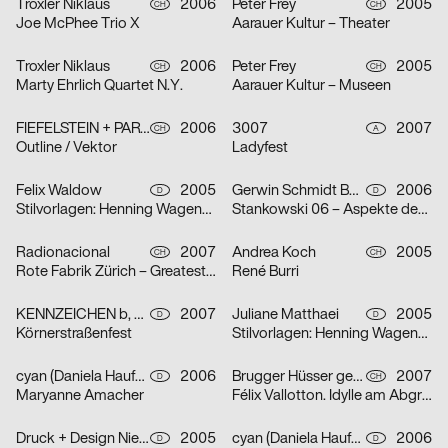
Troxler Niklaus
2006
Peter Frey
2005
CH
CH
Joe McPhee Trio X
Aarauer Kultur – Theater
Troxler Niklaus
2006
Peter Frey
2005
CH
CH
Marty Ehrlich Quartet N.Y.
Aarauer Kultur – Museen
FIEFELSTEIN + PARTNER – BUREAU FÜR VISUELLE KOMMUNIKATION
2006
3007
2007
CH
A
Outline / Vektor
Ladyfest
Felix Waldow
2005
Gerwin Schmidt Büro für visuelle Gestaltung
2006
D
D
Stilvorlagen: Henning Wagenbreth
Stankowski 06 – Aspekte des Gesamtwerks
Radionacional
2007
Andrea Koch
2005
CH
CH
Rote Fabrik Zürich – Greatest Summer Resort
René Burri
KENNZEICHEN b, Agentur für Markenkommunikation, Dirk Moll
2007
Juliane Matthaei
2005
D
D
Körnerstraßenfest
Stilvorlagen: Henning Wagenbreth
cyan (Daniela Haufe + Detlef Fiedler)
2006
Brugger Hüsser gestalten
2007
D
CH
Maryanne Amacher
Félix Vallotton. Idylle am Abgrund
Druck + Design Niehoff GmbH
2005
cyan (Daniela Haufe + Detlef Fiedler)
2006
D
D