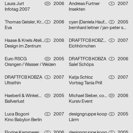
Laura Jurt
2006
Andreas Furtner
2007
CH
A
Infotag 2007
Insekten
Thomas Geisler, Kramar, Christof Nardin
2006
cyan (Daniela Haufe + Detlef Fiedler)
2005
A
D
Eva
bernhard leitner / jan-peter sonntag
Haase & Knels Atelier für Gestaltung
2006
DRAFTFCB KOBZA, Andreas Furtner
2007
D
A
Design im Zentrum
Eichhörnchen
Euro RSCG
2005
DRAFTFCB KOBZA
2006
CH
A
Orangen / Wasser / Weizen
Sale! Schöps
DRAFTFCB KOBZA
2007
Katja Schloz
2007
A
D
Ultrathin
Vortrag Tania Prill
Haeberli & Winkelmann
2005
Michael Sieber, cosmic.ch/dbmb
2006
CH
CH
Ballverlust
Kursiv Event
Luca Bogoni
2007
designgruppe koop
2005
D
D
Kino Babylon Berlin
Lärm
Florine Kammerer
2006
designgruppe koop
2005
D
D