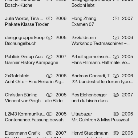
Bosch-Küche
Bodoni lebt
Julia Worbs, Tina Worbs
2006
Hong Zhang
2007
D
D
Plakate Klasse Troxler
Examen 07
designgruppe koop
2005
2xGoldstein
2006
D
D
Dschungelbuch
Workshop Textmaschinen – Maschinentext
Publicis Group Austria GmbH, Evelina Sava
2007
Arbeitsgemeinschaft für visuelle und verbale Kommunikation Uwe Loesch
2005
A
D
Garnier History Kampagne
Hans Hillmann. Haltmale. Vom Plakat zum Bildroman
2xGoldstein
2006
Andreas Conradi, Tino Graß, Martin Hoffmann, Tristan Schmitz
2006
D
D
Acht Orte – Eine Reise in Afghanistan
22. bundestreffen forum typografie/walbaum tanzt grotesk
Christian Büning
2005
Res Eichenberger
2007
D
CH
Vincent van Gogh – alle Bilder / nur die Porträts
und du bisch duss
L2M3 Kommunikationsdesign
2005
Ultrabazar
2006
D
CH
Contenance. Fassung bewahren
Mr. Quintron & Miss Pussycat
Eisenmann Grafik
2007
Hervé Stadelmann
2005
CH
CH