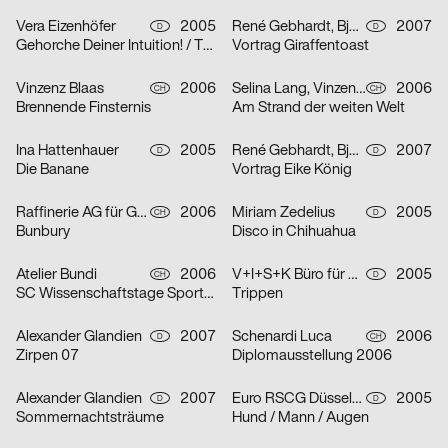
Vera Eizenhöfer
2005
René Gebhardt, Björn Kernspeckt, Sebastian Locke
2007
D
D
Gehorche Deiner Intuition! / Traue Deinem Reflex!
Vortrag Giraffentoast
Vinzenz Blaas
2006
Selina Lang, Vinzenz Blaas
2006
CH
CH
Brennende Finsternis
Am Strand der weiten Welt
Ina Hattenhauer
2005
René Gebhardt, Björn Kernspeckt, Sebastian Locke
2007
D
D
Die Banane
Vortrag Eike König
Raffinerie AG für Gestaltung
2006
Miriam Zedelius
2005
CH
D
Bunbury
Disco in Chihuahua
Atelier Bundi
2006
V+I+S+K Büro für Visuelle Kommunikation
2005
CH
D
SC Wissenschaftstage Sport/Biel
Trippen
Alexander Glandien
2007
Schenardi Luca
2006
D
CH
Zirpen 07
Diplomausstellung 2006
Alexander Glandien
2007
Euro RSCG Düsseldorf
2005
D
D
Sommernachtsträume
Hund / Mann / Augen