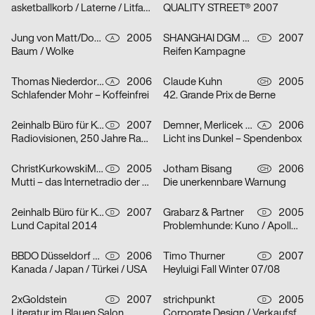
asketballkorb / Laterne / Litfaßsäule
QUALITY STREET® 2007
Jung von Matt/Donau Werbeagentur GmbH
2005
SHANGHAI DGM Werbeagentur GmbH & Co. KG
2007
A
D
Baum / Wolke
Reifen Kampagne
Thomas Niederdorfer, Demner, Merlicek & Bergmann
2006
Claude Kuhn
2005
A
CH
Schlafender Mohr – Koffeinfrei
42. Grande Prix de Berne
2einhalb Büro für Kommunikation, mischen
2007
Demner, Merlicek & Bergmann
2006
D
A
Radiovisionen, 250 Jahre Radio
Licht ins Dunkel – Spendenbox
ChristKurkowskiMannsSchmidt
2005
Jotham Bisang
2006
D
CH
Mutti – das Internetradio der Kunsthochschule Berlin-Weißensee
Die unerkennbare Warnung
2einhalb Büro für Kommunikation, Camilla Ander, Anna Norberg
2007
Grabarz & Partner
2005
D
D
Lund Capital 2014
Problemhunde: Kuno / Apollo / Beverly
BBDO Düsseldorf GmbH
2006
Timo Thurner
2007
D
D
Kanada / Japan / Türkei / USA
Heyluigi Fall Winter 07/08
2xGoldstein
2007
strichpunkt
2005
D
D
Literatur im Blauen Salon
Corporate Design / Verkaufsförderung / Text