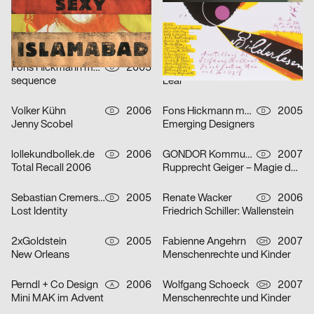
strichpunkt
2007
Thomas Matthaeus Müller
2006
D
D
Pelléas et Mélisande
Phantome
Fons Hickmann m23
2005
Robert Voss
2007
D
D
sequence
Lear
Volker Kühn
2006
Fons Hickmann m23
2005
D
D
Jenny Scobel
Emerging Designers
lollekundbollek.de
2006
GONDOR Kommunikationsdesign
2007
D
D
Total Recall 2006
Rupprecht Geiger – Magie der Farbe
Sebastian Cremers, Daniel Schludi
2005
Renate Wacker
2006
D
D
Lost Identity
Friedrich Schiller: Wallenstein
2xGoldstein
2005
Fabienne Angehrn
2007
D
CH
New Orleans
Menschenrechte und Kinder
Perndl + Co Design
2006
Wolfgang Schoeck
2007
A
CH
Mini MAK im Advent
Menschenrechte und Kinder