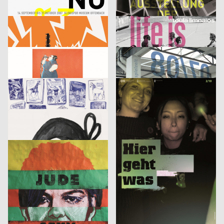
Klingspor Museum 2007
Finale. Ausstellung der Diplomarbeiten
cyan (Daniela Haufe + Detlef Fiedler), Jakob Kirch
2007
cyan (Daniela Haufe + Detlef Fiedler)
2007
D
D
tesla medien ›kunst‹ labor 2007
cie. toula limnaios: life is perfect
53,5°
2007
din jank visuelle kommunikation, Fritz Beck, Doris Weber
2007
D
D
Phrases
Image
Jana Garberg
2007
Sebastian Haustein, Konrad Renner
2007
D
D
Armin Abmeier und die Tollen Hefte
10 gute Gründe – Studieren in Halle
Christof Nardin, Anna-Nora Szilit, Christian Feurstein, Martin Fetz
2007
Euro RSCG Düsseldorf
2007
A
D
Landjäger No.3 – Fleisch
Fluch 2
Roland Piltz, Aisha Ronniger
2007
Volker Pfüller
2005
D
D
Identikit
Bilderlesen
McCann Erickson Gesellschaft m.b.H.
2005
3007
2006
A
A
Heinecken X-Mas
It’s never too late to have a happy childhood
strichpunkt
2007
Fons Hickmann m23
2005
D
D
Der fliegende Holländer
Wärmedisko