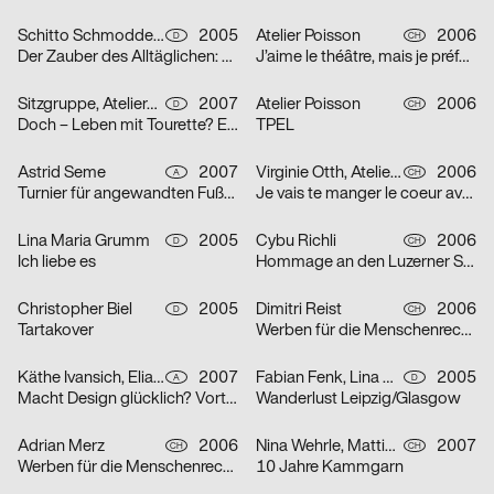
Schitto Schmodde Waack Werbeagentur GmbH
2005
Atelier Poisson
2006
D
CH
Der Zauber des Alltäglichen: Punk / Unplugged / E-Mail / Tattoo
J’aime le théâtre, mais je préfère la télévision
Sitzgruppe, Ateliergemeinschaft selbständiger Grafik-Designerinnen
2007
Atelier Poisson
2006
D
CH
Doch – Leben mit Tourette? Erst recht!
TPEL
Astrid Seme
2007
Virginie Otth, Atelier Poisson
2006
A
CH
Turnier für angewandten Fußball 5
Je vais te manger le coeur avec mes petites dents
Lina Maria Grumm
2005
Cybu Richli
2006
D
CH
Ich liebe es
Hommage an den Luzerner Straßenphilosophen Emil Manser
Christopher Biel
2005
Dimitri Reist
2006
D
CH
Tartakover
Werben für die Menschenrechte
Käthe Ivansich, Elia Sarraffan
2007
Fabian Fenk, Lina Maria Grumm, Jakob Kirch, Nella Rieken
2005
A
D
Macht Design glücklich? Vortrag Ruedi Baur
Wanderlust Leipzig/Glasgow
Adrian Merz
2006
Nina Wehrle, Mattias Leutwyler
2007
CH
CH
Werben für die Menschenrechte
10 Jahre Kammgarn