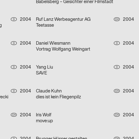
Babelsberg – Gesichter einer Filmstadt
2004
Ruf Lanz Werbeagentur AG
2004
D
CH
g
Teetasse
2004
Daniel Wiesmann
2004
D
D
Vortrag Wolfgang Weingart
2004
Yang Liu
2004
D
D
SAVE
2004
Claude Kuhn
2004
D
CH
ecki
dies ist kein Fliegenpilz
2004
Iris Wolf
2004
CH
CH
move:up
D
CH