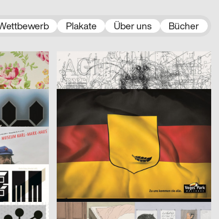
Wettbewerb
Plakate
Über uns
Bücher
2005
hesign
2007
D
D
AGI – To Kyo To
2007
Grabarz & Partner, Patrice Lange
2006
CH
D
Deutschlandflagge / Lufthansa / Pelikan
2007
better new world
2006
D
D
rx
Class of 2006
2006
Krænk Visuell Kreativ Agentur
2007
CH
D
Silvesterknutschen
2006
Sophia Martineck
2005
D
D