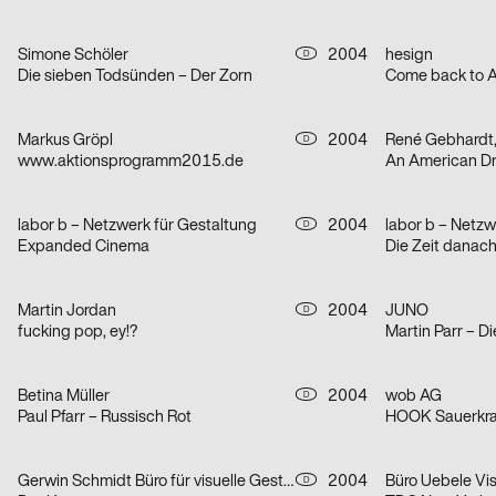
Simone Schöler
2004
hesign
D
Die sieben Todsünden – Der Zorn
Come back to A
Markus Gröpl
2004
René Gebhardt,
D
www.aktionsprogramm2015.de
An American Dr
labor b – Netzwerk für Gestaltung
2004
labor b – Netzw
D
Expanded Cinema
Die Zeit danach
Martin Jordan
2004
JUNO
D
fucking pop, ey!?
Martin Parr – D
Betina Müller
2004
wob AG
D
Paul Pfarr – Russisch Rot
Gerwin Schmidt Büro für visuelle Gestaltung
2004
Büro Uebele Vi
D