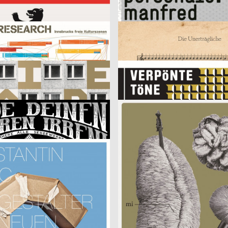
Personale: Manfred Bischoff
R
2006
Heye & Partner GmbH
A
h
Die Unerträgliche
h
2007
DNS-Transport
CH
Nacht
Verpönte Töne
er Werbeagentur GbR
2007
Troxler Annik
D
eren Irren!
Intimities 2005
AG
2006
Martin Woodtli
D
ahres 2007
Sportdesign
rmann
2006
better new world
CH
 Literaturtage
Gudrun Ensslin
2007
Daniel Wiesmann
D