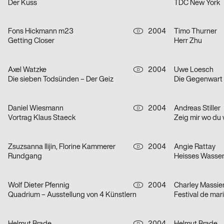
Der Kuss
TDC New York
Fons Hickmann m23
2004
Timo Thurner
D
Getting Closer
Herr Zhu
Axel Watzke
2004
Uwe Loesch
D
Die sieben Todsünden – Der Geiz
Die Gegenwart 
Daniel Wiesmann
2004
Andreas Stiller
D
Vortrag Klaus Staeck
Zsuzsanna Ilijin, Florine Kammerer
2004
Angie Rattay
D
Rundgang
Heisses Wasser 
Wolf Dieter Pfennig
2004
Charley Massie
D
Quadrium – Ausstellung von 4 Künstlern
Festival de mar
D