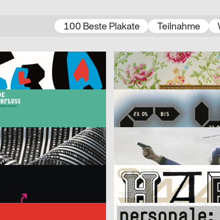
100 Beste Plakate
Teilnahme
her
2006
Armin Lindauer, Frank Göldner
D
Troxler
vor – bilder
2005
Ralph Schraivogel
D
Kraftwerk Erde – Energie im Überfluss: Erdwärme / Wind / Biomasse
On Time
suelle Kommunikation
2005
agil, Visuelle Kommunikation
D
t Künstlerhaus Stuttgart
Das Gruselkabinett des Dr. Erzma
reativ Agentur
2007
DNS-Transport
D
Haettenschweiler 2006
, Fons Hickmann m23
2007
L2M3 Kommunikationsdesign
D