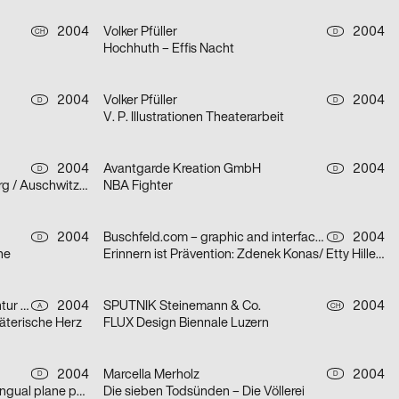
2004
Volker Pfüller
2004
CH
D
Hochhuth – Effis Nacht
2004
Volker Pfüller
2004
D
D
V. P. Illustrationen Theaterarbeit
2004
Avantgarde Kreation GmbH
2004
D
D
Gegen das Vergessen – Petersburg / Auschwitz / Euthanasie / Bücherverbrennung / Gaskammer
NBA Fighter
2004
Buschfeld.com – graphic and interface design
2004
D
D
he
Erinnern ist Prävention: Zdenek Konas/ Etty Hillesum / Schimon Mendel
Jung von Matt/Donau Werbeagentur GmbH
2004
SPUTNIK Steinemann & Co.
2004
A
CH
äterische Herz
FLUX Design Biennale Luzern
2004
Marcella Merholz
2004
D
D
decodeunicode – the basic multilingual plane poster
Die sieben Todsünden – Die Völlerei