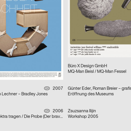
Playstation
2005
Toni Schönbuchner, Joachim Bar
D
The Roof
2007
FLASKAMP AG
D
g Fachhochschule Düsseldorf
Die Flut geht. Wir bleiben.
reativ Agentur
2005
Büro X Design GmbH
D
mensionen
MQ-Man Beisl / MQ-Man Fessel
2007
CH
o Lechner – Bradley Jones
Eröffnung des Museums
2006
Zsuzsanna Ilijin
CH
Trauer muss Elektra tragen / Die Probe (Der brave Simon Korach) / Die Panik
Workshop 2005