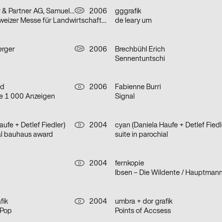
Tachezy, Kleger & Partner AG, Samuel Forrer
2006
gggrafik
CH
Olma – 64. Schweizer Messe für Landwirtschaft und Ernährung
de leary um
erger
2006
Brechbühl Erich
CH
Sennentuntschi
ld
2006
Fabienne Burri
D
wie 1 000 Anzeigen
Signal
ufe + Detlef Fiedler)
2004
cyan (Daniela Haufe + Detlef Fiedl
D
al bauhaus award
suite in parochial
2004
fernkopie
D
fik
2004
umbra + dor grafik
D
 Pop
Points of Accsess