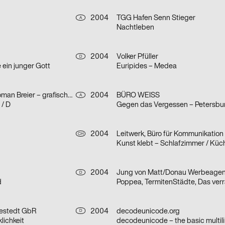
2004
TGG Hafen Senn Stieger
A
Nachtleben
2004
Volker Pfüller
D
 ein junger Gott
Euripides – Medea
Günter Eder, Roman Breier – grafisches Büro
2004
BÜRO WEISS
A
/ D
2004
Leitwerk, Büro für Kommunikation
CH
Kunst klebt – Schlafzimmer / Küc
2004
D
d
Poppea, TermitenStädte, Das verr
gestedt GbR
2004
decodeunicode.org
D
lichkeit