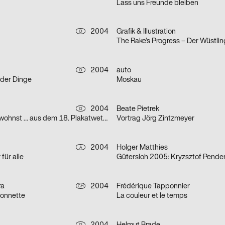
Lass uns Freunde bleiben
2004
Grafik & Illustration
D
The Rake’s Progress – Der Wüstlin
2004
auto
D
der Dinge
Moskau
2004
Beate Pietrek
D
Zeig mir wo du wohnst … aus dem 18. Plakatwettbewerb des Deutschen Studentenwerks »Chancengleichheit – gleiche Chancen?!«
Vortrag Jörg Zintzmeyer
2004
Holger Matthies
A
für alle
Gütersloh 2005: Kryzsztof Pender
ra
2004
Frédérique Tapponnier
CH
ionnette
La couleur et le temps
D