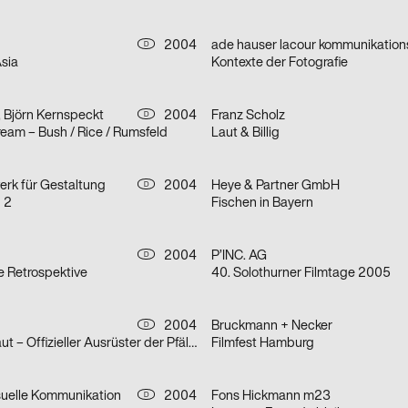
2004
D
sia
Kontexte der Fotografie
 Björn Kernspeckt
2004
Franz Scholz
D
eam – Bush / Rice / Rumsfeld
Laut & Billig
erk für Gestaltung
2004
Heye & Partner GmbH
D
 2
Fischen in Bayern
2004
P’INC. AG
D
ie Retrospektive
40. Solothurner Filmtage 2005
2004
Bruckmann + Necker
D
HOOK Sauerkraut – Offizieller Ausrüster der Pfälzer Bratwurst
Filmfest Hamburg
suelle Kommunikation
2004
Fons Hickmann m23
D