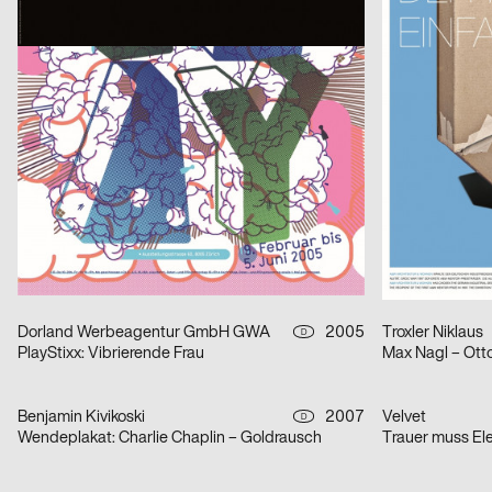
Emy Roeder auf der Suche nach Ausdruck und Form
In Our Nature
anschlaege.de
2007
Anita Ortega
D
Hier spricht Barmbek
Stempel-Plakat
Atelier Flavia Cocchi
2006
Tristan Schmitz
CH
Tilt
Diplomrundgan
Fons Hickmann m23
2007
Krænk Visuell K
D
Weil ich Jesus bin
2 Jahre – 2 Di
Dorland Werbeagentur GmbH GWA
2005
Troxler Niklaus
D
PlayStixx: Vibrierende Frau
Max Nagl – Ott
Benjamin Kivikoski
2007
Velvet
D
Wendeplakat: Charlie Chaplin – Goldrausch