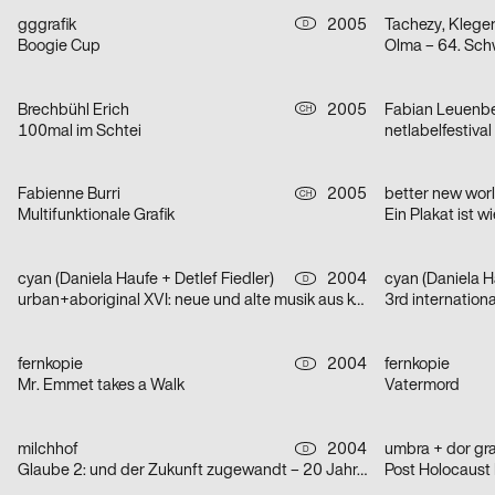
gggrafik
2005
D
Boogie Cup
Brechbühl Erich
2005
Fabian Leuenb
CH
100mal im Schtei
netlabelfestival
Fabienne Burri
2005
better new wor
CH
Multifunktionale Grafik
Ein Plakat ist 
cyan (Daniela Haufe + Detlef Fiedler)
2004
cyan (Daniela Ha
D
urban+aboriginal XVI: neue und alte musik aus korea
3rd internation
fernkopie
2004
fernkopie
D
Mr. Emmet takes a Walk
Vatermord
milchhof
2004
umbra + dor gra
D
Glaube 2: und der Zukunft zugewandt – 20 Jahre / 30 Jahre
Post Holocaust