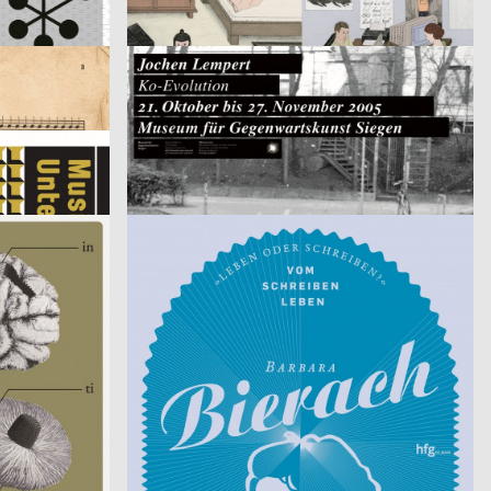
Mayflies – Junge Illustratoren in Deutschland
2005
ade hauser lacour kommunikationsgestaltung gmbh
2006
D
D
Jochen Lempert / Eske Schlüters / Tanzen, Sehen
2005
HERBURG WEILAND
2007
CH
D
Willie Doherty – Stories
2005
Hesse Design GmbH, Uli Knörzer
2007
CH
D
Charakterköpfe
2005
Christina Föllmer, Catrin Sonnabend, Klaus Wäldele
2006
CH
D
Festival Junger Talente
2005
Atelier BLVDR
2006
D
CH
Ingrid Caven / Âmes solitaires
2005
Atelier BLVDR
2006
D
CH