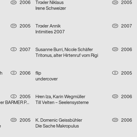
2006
Troxler Niklaus
2005
CH
CH
Irene Schweizer
2005
Troxler Annik
2007
CH
CH
Intimities 2007
2007
Susanne Burri, Nicole Schäfer
2006
D
CH
Tritonus, alter Hirtenruf vom Rigi
ch
2006
flip
2005
D
D
undercover
2005
Hren Iza, Karin Wegmüller
2006
D
CH
Bilder von Wolf-Dieter Pfennig in der BARMER Potsdam
Till Velten – Seelensysteme
2005
K. Domenic Geissbühler
2006
CH
CH
e
Die Sache Makropulus