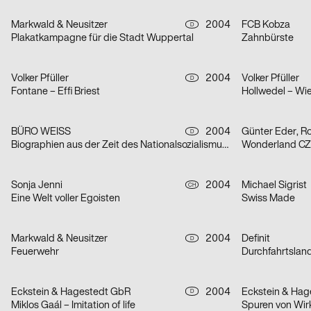
Markwald & Neusitzer
2004
FCB Kobza
D
Plakatkampagne für die Stadt Wuppertal
Zahnbürste
Volker Pfüller
2004
Volker Pfüller
D
Fontane – Effi Briest
Hollwedel – Wie
BÜRO WEISS
2004
D
Biographien aus der Zeit des Nationalsozialismus – Irene Block / Jürgen Stroop / Blanka Speier / Renia und Dawid Kohn
Wonderland CZ 
Sonja Jenni
2004
Michael Sigrist
CH
Eine Welt voller Egoisten
Swiss Made
Markwald & Neusitzer
2004
Definit
D
Feuerwehr
Durchfahrtslan
Eckstein & Hagestedt GbR
2004
Eckstein & Ha
D
Miklos Gaál – Imitation of life
Spuren von Wirk