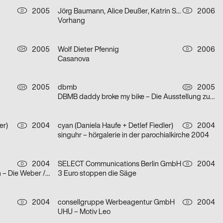
2005
Jörg Baumann, Alice Deußer, Katrin Schacke
2006
D
D
Vorhang
2005
Wolf Dieter Pfennig
2006
CH
D
Casanova
2005
dbmb
2005
CH
CH
DBMB daddy broke my bike – Die Ausstellung zum Buch
er)
2004
cyan (Daniela Haufe + Detlef Fiedler)
2004
D
D
singuhr – hörgalerie in der parochialkirche 2004
2004
SELECT Communications Berlin GmbH
2004
D
D
Ibsen – Die Wildente / Hauptmann – Die Weber / Labiche – Die Affäre Rue de Lourcine
3 Euro stoppen die Säge
2004
consellgruppe Werbeagentur GmbH
2004
D
D
UHU – Motiv Leo