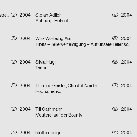
ade hauser lacour kommunikationsgestaltung gmbh
2004
Stefan Adlich
2004
D
D
Achtung! Heimat
2004
Wirz Werbung AG
2004
D
CH
Tibits – Tellerverteidigung – Auf unsere Teller schaffts kein Fleisch
2004
Silvia Hugi
2004
D
CH
Tonart
2004
Thomas Geisler, Christof Nardin
2004
CH
A
Rodtschenko
2004
Till Gathmann
2004
D
D
Meuterei auf der Bounty
2004
blotto design
2004
D
D