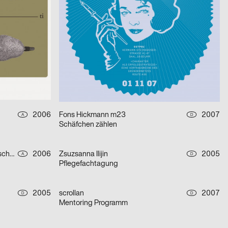
Coda
tsch
2006
Silke Meyer
2005
D
D
Rundgang 05 UdK Berlin
2005
Ralph Schraivogel
2006
D
CH
Communicate
2006
Fons Hickmann m23
2007
A
D
Schäfchen zählen
Günter Eder, Roman Breier – grafisches Büro
2006
Zsuzsanna Ilijin
2005
A
D
Pflegefachtagung
2005
scrollan
2007
D
D
Mentoring Programm