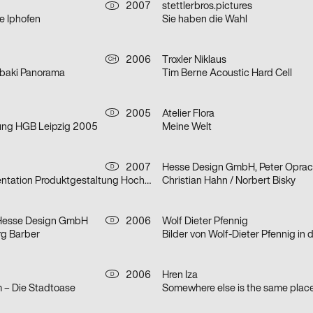
2007
stettlerbros.pictures
D
e Iphofen
Sie haben die Wahl
h
2006
Troxler Niklaus
CH
baki Panorama
Tim Berne Acoustic Hard Cell
2005
Atelier Flora
D
ung HGB Leipzig 2005
Meine Welt
2007
Hesse Design GmbH, Peter Opra
D
Vordiplompräsentation Produktgestaltung Hochschule für Gestaltung Offenbach
Christian Hahn / Norbert Bisky
 Hesse Design GmbH
2006
Wolf Dieter Pfennig
D
rg Barber
2006
Hren Iza
D
 – Die Stadtoase
Somewhere else is the same plac