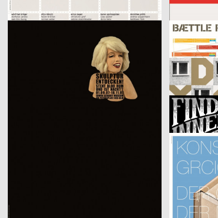
Choice – Zeitgenössische Schmuckkunst aus Deutschland
Berliner Bär
DesignbüroDrasdoDüsseldorf, Nik Schölzel
2007
TRANSPORTE
D
Steht bloß rum und ist nackt? Skulptur entdecken!
Bættle Researc
Malte Reinisch
2005
Brechbühl Eric
D
cherchez l’amour
Die arabische 
ade hauser lacour kommunikationsgestaltung gmbh
2006
Bargfeld Sche
D
Esra Ersen / Arturas Raila / Tommy Støckel
Finde Deinen Inn
Martin Woodtli
2005
Factor Design 
CH
Play
Designer des J
better new world
2005
Adelheid Schü
D
Rundschau ’05
28. Solothurner
DesignbüroDrasdo, Hans Peter Porzner
2005
Zwölf
D