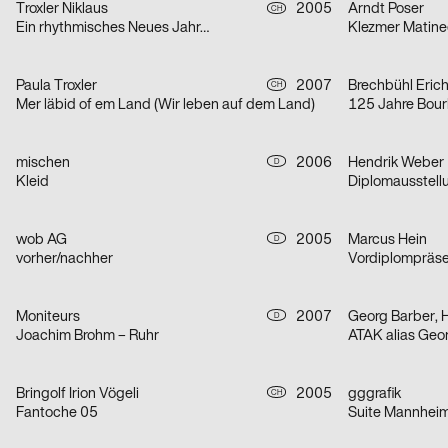
Troxler Niklaus
2005
Arndt Poser
CH
Ein rhythmisches Neues Jahr…
Klezmer Matine
Paula Troxler
2007
Brechbühl Eric
CH
Mer läbid of em Land (Wir leben auf dem Land)
125 Jahre Bour
mischen
2006
Hendrik Weber
D
Kleid
Diplomausstell
wob AG
2005
Marcus Hein
D
vorher/nachher
Moniteurs
2007
Georg Barber,
D
Joachim Brohm – Ruhr
ATAK alias Geo
Bringolf Irion Vögeli
2005
gggrafik
CH
Fantoche 05
Suite Mannheim