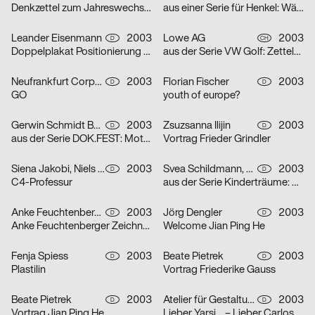
Denkzettel zum Jahreswechsel: Öl
aus einer Serie für Henkel: Wäscheklammern
Leander Eisenmann
2003
Lowe AG
2003
D
CH
Doppelplakat Positionierung – Design und Architektur, von der Ausbildung zum Beruf?
aus der Serie VW Golf: Zettelplakat
Neufrankfurt Corporate Design GmbH
2003
Florian Fischer
2003
D
D
GO
youth of europe?
Gerwin Schmidt Büro für visuelle Gestaltung
2003
Zsuzsanna Ilijin
2003
D
D
aus der Serie DOK.FEST: Motiv Schrei – Motiv Kuss
Vortrag Frieder Grindler
Siena Jakobi, Niels Verhaag
2003
Svea Schildmann, Kathrin Nahlik
2003
D
D
C4-Professur
aus der Serie Kinderträume: Feuerwehr
Anke Feuchtenberger
2003
Jörg Dengler
2003
D
D
Anke Feuchtenberger Zeichnungen
Welcome Jian Ping He
Fenja Spiess
2003
Beate Pietrek
2003
D
D
Plastilin
Vortrag Friederike Gauss
Beate Pietrek
2003
Atelier für Gestaltung
2003
D
D
Vortrag Jian Ping He
Lieber Yarsi… – Lieber Carlos… – Serie von zwei Plakaten