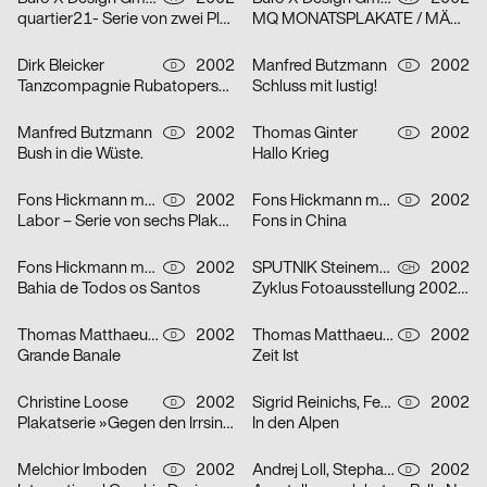
quartier21- Serie von zwei Plakaten
MQ MONATSPLAKATE / MÄRZ 2002 – Serie von zwei Plakaten
Dirk Bleicker
2002
Manfred Butzmann
2002
D
D
Tanzcompagnie Rubatoperson to person Premiere
Schluss mit lustig!
Manfred Butzmann
2002
Thomas Ginter
2002
D
D
Bush in die Wüste.
Hallo Krieg
Fons Hickmann m23
2002
Fons Hickmann m23
2002
D
D
Labor – Serie von sechs Plakaten
Fons in China
Fons Hickmann m23
2002
SPUTNIK Steinemann & Co.
2002
D
CH
Bahia de Todos os Santos
Zyklus Fotoausstellung 2002 in der Luzerner Designgalerie – Serie von drei Plakaten
Thomas Matthaeus Müller
2002
Thomas Matthaeus Müller
2002
D
D
Grande Banale
Zeit Ist
Christine Loose
2002
Sigrid Reinichs, Fenja Spiess
2002
D
D
Plakatserie »Gegen den Irrsinn«
In den Alpen
Melchior Imboden
2002
Andrej Loll, Stephanie Marx
2002
D
D