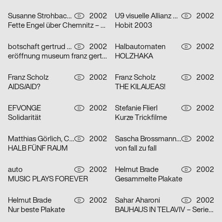
Susanne Strohbach, Ralf Wolfermann
2002
U9 visuelle Allianz GmbH
2002
D
D
Fette Engel über Chemnitz – Serie von vier Plakaten
Hobit 2003
botschaft gertrud nolte visuelle kommunikation und beratung
2002
Halbautomaten
2002
D
D
eröffnung museum franz gertsch
HOLZHAKA
Franz Scholz
2002
Franz Scholz
2002
D
D
AIDS/AID?
THE KILAUEAS!
EFVONGE
2002
Stefanie Flierl
2002
D
D
Solidarität
Kurze Trickfilme
Matthias Görlich, Charalampos Lazos
2002
Sascha Brossmann, Heike Grebin, Nina Lehmann
2002
D
D
HALB FÜNF RAUM
von fall zu fall
auto
2002
Helmut Brade
2002
D
D
MUSIC PLAYS FOREVER
Gesammelte Plakate
Helmut Brade
2002
Sahar Aharoni
2002
D
D
Nur beste Plakate
BAUHAUS IN TELAVIV – Serie von drei Plakaten