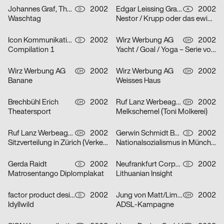
Johannes Graf, Thorsten Lehmann
2002
Edgar Leissing Grafik Design
2002
D
A
Waschtag
Nestor / Krupp oder das ewige Leben / Hartes Herz – Serie von drei Plakaten
Icon Kommunikationsdesign
2002
Wirz Werbung AG
2002
D
CH
Compilation 1
Yacht / Goal / Yoga – Serie von drei Plakaten
Wirz Werbung AG
2002
Wirz Werbung AG
2002
CH
CH
Banane
Weisses Haus
Brechbühl Erich
2002
Ruf Lanz Werbeagentur AG
2002
CH
CH
Theatersport
Melkschemel (Toni Molkerei)
Ruf Lanz Werbeagentur AG
2002
Gerwin Schmidt Büro für visuelle Gestaltung
2002
CH
D
Sitzverteilung in Zürich (Verkehrsbetriebe Zürich)
Nationalsozialismus in München
Gerda Raidt
2002
Neufrankfurt Corporate Design GmbH
2002
D
D
Matrosentango Diplomplakat
Lithuanian Insight
factor product designagentur
2002
Jung von Matt/Limmat AG
2002
D
CH
Idyllwild
ADSL-Kampagne