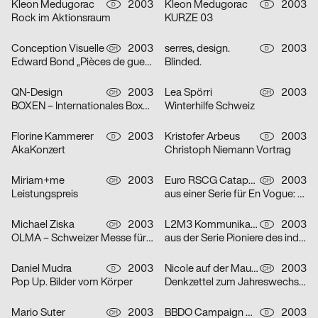
Kleon Medugorac
2003
Kleon Medugorac
2003
D
D
Rock im Aktionsraum
KURZE 03
Conception Visuelle
2003
serres, design.
2003
CH
D
Edward Bond „Pièces de guerre I-II“
Blinded.
QN-Design
2003
Lea Spörri
2003
CH
CH
BOXEN – Internationales Boxmeeting
Winterhilfe Schweiz
Florine Kammerer
2003
Kristofer Arbeus
2003
D
D
AkaKonzert
Christoph Niemann Vortrag
Miriam+me
2003
Euro RSCG Catapult AG Switzerland
2003
CH
CH
Leistungspreis
aus einer Serie für En Vogue: Fisch
Michael Ziska
2003
L2M3 Kommunikationsdesign
2003
CH
D
OLMA – Schweizer Messe für Land- und Milchwirtschaft 2003
aus der Serie Pioniere des industriellen Designs am Bodensee: Champs
Daniel Mudra
2003
Nicole auf der Mauer
2003
D
CH
Pop Up. Bilder vom Körper
Denkzettel zum Jahreswechsel: Mädchen
Mario Suter
2003
BBDO Campaign GmbH Düsseldorf
2003
CH
D