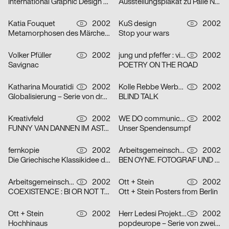
International Graphic Design Education Forum Beijin, China 2002 – Serie von zwei Plakaten
Ausstellungsplakat zu Palle Nielsen
Katia Fouquet
2002
KuS design
2002
D
D
Metamorphosen des Märchens
Stop your wars
Volker Pfüller
2002
jung und pfeffer : visuelle Kommunikation
2002
D
D
Savignac
POETRY ON THE ROAD
Katharina Mouratidi
2002
Kolle Rebbe Werbeagentur GmbH
2002
D
D
Globalisierung – Serie von drei Plakaten
BLIND TALK
Kreativfeld
2002
WE DO communication GmbH
2002
D
D
FUNNY VAN DANNEN IM ASTA – KELLER
Unser Spendensumpf
fernkopie
2002
Arbeitsgemeinschaft für visuelle und verbale Kommunikation Uwe Loesch
2002
D
D
Die Griechische Klassikidee der Wirklichkeit – Serie von zwei Plakaten
BEN OYNE. FOTOGRAF UND FILMEMACHER
Arbeitsgemeinschaft für visuelle und verbale Kommunikation Uwe Loesch
2002
Ott + Stein
2002
D
D
COEXISTENCE : BI OR NOT TO BE
Ott + Stein Posters from Berlin
Ott + Stein
2002
Herr Ledesi Projekt- und Werbeagentur
2002
D
D
Hochhinaus
popdeurope – Serie von zwei Plakaten