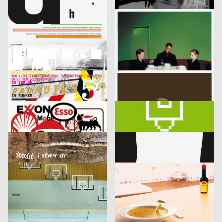
lmn
2003
i.de – Büro für Kommunikation
2003
D
D
Musica Viva Konzert 26.02.2003
Mitra Tabrizian Jenseits der Grenzen
Marion Blomeyer
2003
Fons Hickmann m23
2003
D
D
Gedächtnisbilder
Die Toten
HardCase Design
2003
Eleonore Bujatti
2003
D
A
Paradies No. 5
Schicklgruber alias Adolf Hitler
Franz Scholz
2003
Fons Hickmann m23, Klaus Hesse
2003
D
D
je besser man lebt…
11 Designer für Deutschland
Fons Hickmann m23
2003
Fons Hickmann m23
2003
D
D
Should i stay or should i go
Kleidersammlung
Publicis Wien A brand of Publicis Group Austria
2003
Publicis Werbeagentur GmbH
2003
A
D
Leistungsgruppe Sport
U-Boot
Fons Hickmann m23
2003
Publicis Werbeagentur GmbH
2003
D
D
Young and Social
Die Würze im Leben