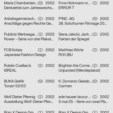
Maria Chamberlain, Fabienne Bissig, Ibrahim Hasan
2002
Fons Hickmann m23
2002
CH
D
Denkzettel zum Jahreswechsel: Letztes Abendmahl / Ohne Ausnahme / o. T. – Serie von drei Plakaten
ERROR T
Arbeitsgemeinschaft für visuelle und verbale Kommunikation Uwe Loesch
2002
P’INC. AG
2002
D
CH
Anschläge gegen Rechte Gewalt
38. Solothurner Filmtage 2003 – Serie von zwei Plakaten
Publicis Werbeagentur GmbH
2002
Siena Jakobi, Jack Kraska, Niels Verhaag
2002
D
D
Power – Serie von drei Plakaten
Fakten der Spiegel
FCB Kobza
2002
Matthias Wörle
2002
A
D
Japanese Fashion Design
ROI UBU
Rubén Cuellas Is
2002
Brighten the Corners Studio for Design
2002
D
D
ISREAL
Unpacked (Wendeplakat)
BUKA Grafik
2002
K. Domenic Geissbühler
2002
CH
CH
Tonart 02/03
Carmen
Wolf Dieter Pfennig
2002
ade hauser lacour kommunikationsgestaltung gmbh
2002
D
D
Ausstellung Wolf-Dieter Pfennig in der Galerie Sillack Dresden
5 mal 25 – Serie von zwei Plakaten
Büro X Design GmbH
2002
Büro X Design GmbH
2002
A
A