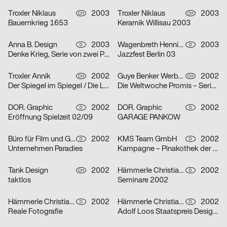
Troxler Niklaus
2003
Troxler Niklaus
2003
CH
CH
Bauernkrieg 1653
Keramik Willisau 2003
Anna B. Design
2003
Wagenbreth Henning
2003
D
D
Denke Krieg, Serie von zwei Plakaten
Jazzfest Berlin 03
Troxler Annik
2002
Guye Benker Werbeagentur AG BSW
2002
CH
CH
Der Spiegel im Spiegel / Die Leiden des Jungwerdens / Die Muse mit der scharfen Zunge – Serie von dr
Die Weltwoche Promis – Serie von drei Plakaten
DOR. Graphic
2002
DOR. Graphic
2002
D
D
Eröffnung Spielzeit 02/09
GARAGE PANKOW
Büro für Film und Gestaltung
2002
KMS Team GmbH
2002
D
D
Unternehmen Paradies
Kampagne – Pinakothek der Moderne – Serie von zwei Plakaten
Tank Design
2002
Hämmerle Christiane, Timo Thurner
2002
CH
D
taktlos
Seminare 2002
Hämmerle Christiane, Timo Thurner
2002
Hämmerle Christiane, Timo Thurner
2002
D
D
Reale Fotografie
Adolf Loos Staatspreis Design 2001