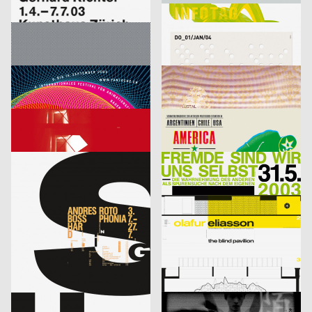
Richter
Infotag
labor b – Netzwerk für Gestaltung
2003
designliga
2003
D
D
Focus Award 2003 – Ausschreibung
Veranstaltungsplakat Sylvester
Bringolf Irion Vögeli
2003
Sascha Brossmann, Heike Grebin, Matthias Hübner, Johanna Leuner
2003
CH
D
Fantoche 03
Von Fall zu Fall: lust.nl
blotto design
2003
tarzanundjane
2003
D
CH
Kontrapunkt – Die Architektur von Daniel Libeskind
America, Amerikkka
cyan (Daniela Haufe + Detlef Fiedler)
2003
cyan (Daniela Haufe + Detlef Fiedler)
2003
D
D
aus der Serie: singuhr – hörgalerie in parochial (2003-2 und 2003-4)
fremde sind wir uns selbst – ein interreligiöser dialog
cyan (Daniela Haufe + Detlef Fiedler)
2003
cyan (Daniela Haufe + Detlef Fiedler)
2003
D
D
20 Jahre Freunde guter Musik
olafur eliasson – the blind pavillon
cyan (Daniela Haufe + Detlef Fiedler)
2003
büro diffus GmbH
2003
D
D
better days
Media-Space 03
blotto design
2003
hesign
2003
D
D
Geistiger Explosivstoff (Recht, von dem man…)
An Estranged Paradise