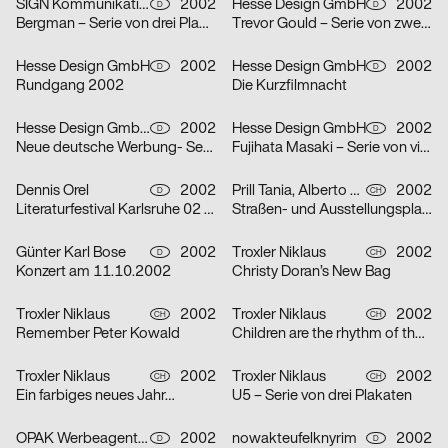
SIGN Kommunikation GmbH
2002
Hesse Design GmbH
2002
D
D
Bergman – Serie von drei Plakaten
Trevor Gould – Serie von zwei Plakaten
Hesse Design GmbH
2002
Hesse Design GmbH
2002
D
D
Rundgang 2002
Die Kurzfilmnacht
Hesse Design GmbH, Arthur Marek, Guido Heffels, Christian Boros, nowakteufelknyrim
2002
Hesse Design GmbH
2002
D
D
Neue deutsche Werbung- Serie von drei Plakaten
Fujihata Masaki – Serie von vier Plakaten
Dennis Orel
2002
Prill Tania, Alberto Vieceli
2002
D
CH
Literaturfestival Karlsruhe 02 – Serie von drei Plakaten
Straßen- und Ausstellungsplakate: Stand der Dinge: Neustes Wohnen in Zürich – Serie von sechs Plakaten
Günter Karl Bose
2002
Troxler Niklaus
2002
D
CH
Konzert am 11.10.2002
Christy Doran’s New Bag
Troxler Niklaus
2002
Troxler Niklaus
2002
CH
CH
Remember Peter Kowald
Children are the rhythm of the world
Troxler Niklaus
2002
Troxler Niklaus
2002
CH
CH
Ein farbiges neues Jahr…
U5 – Serie von drei Plakaten
OPAK Werbeagentur
2002
nowakteufelknyrim
2002
D
D