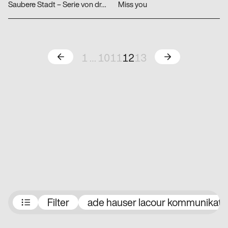
Saubere Stadt – Serie von drei Plakaten
Miss you
Zurück
Weiter
1
…
10
11
12
13
Preisträger:innen
Filter
ade hauser lacour kommunikati