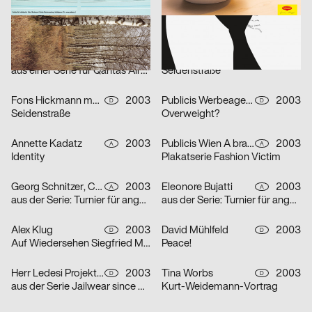
Fons Hickmann m23
2003
Publicis Wien A brand of Publicis Group Austria
2003
D
A
Steur Fotografieie
Freies Lernen
Publicis Werbeagentur GmbH
2003
Fons Hickmann m23
2003
D
D
aus einer Serie für Qantas Airways Limited: one-way
Seidenstraße
Fons Hickmann m23
2003
Publicis Werbeagentur GmbH
2003
D
D
Seidenstraße
Overweight?
Annette Kadatz
2003
Publicis Wien A brand of Publicis Group Austria
2003
A
A
Identity
Plakatserie Fashion Victim
Georg Schnitzer, Christoph Priglinger, Oliver Laric
2003
Eleonore Bujatti
2003
A
A
aus der Serie: Turnier für angewandten Fussball 3
aus der Serie: Turnier für angewandten Fussball 3
Alex Klug
2003
David Mühlfeld
2003
D
D
Auf Wiedersehen Siegfried Maser
Peace!
Herr Ledesi Projekt- und Werbeagentur
2003
Tina Worbs
2003
D
D
aus der Serie Jailwear since 1898: HAEFTLING Tasche
Kurt-Weidemann-Vortrag