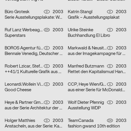
Büro Grotesk
2003
Katrin Stangl
2003
D
D
Serie Ausstellungsplakate: Wolfgang Vetten – Jürgen Paas – Kunstauktion
Grafik – Ausstellungsplakat
Ruf Lanz Werbeagentur AG
2003
Ulrike Steinke
2003
CH
D
Superstars
Buchhandlung El Libro
BOROS Agentur für Kommunikation
2003
Markwald & Neusitzer
2003
D
D
Biennale Venedig, Deutscher Pavillon
aus der Imagekampagne für die Deutsche Aidshilfe e.V.
Robert Lzicar, Stefanie Preis
2003
Manfred Butzmann
2003
D
D
++41/1 Kulturelle Grafik aus Zürich
Rettet den Kapitalismus! Handelt jetzt!
Leonardi.Wollein Visuelle Konzepte
2003
CCP, Heye Wien/GBK,Heye München
2003
D
A
Good Cheese
aus einer Serie für McDonalds Österreich (Gabeln)
Heye & Partner GmbH
2003
Wolf Dieter Pfennig
2003
D
D
aus der Serie Architektur der Obdachlosigkeit: Motiv Citylight/Motiv Litfaßsäule
Ausstellung WDP
Holger Matthies
2003
TeamCanada
2003
D
CH
Anstacheln, aus der Serie: Kammerspiele – typografische Themenplakate
fashion gwand 10th edition